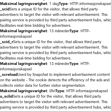
Maksimal lagringsvarighet
: 1 dag
Type
: HTTP-informasjonskapse
_scid
Sets a unique ID for the visitor, that allows third party
advertisers to target the visitor with relevant advertisement. This
pairing service is provided by third party advertisement hubs, whi
facilitates real-time bidding for advertisers.
Maksimal lagringsvarighet
: 13 måneder
Type
: HTTP-
informasjonskapsel
_scid_r
Sets a unique ID for the visitor, that allows third party
advertisers to target the visitor with relevant advertisement. This
pairing service is provided by third party advertisement hubs, whi
facilitates real-time bidding for advertisers.
Maksimal lagringsvarighet
: 13 måneder
Type
: HTTP-
informasjonskapsel
_screload
Used by Snapchat to implement advertisement content
on the website - The cookie detects the efficiency of the ads and
collects visitor data for further visitor segmentation.
Maksimal lagringsvarighet
: Økt
Type
: HTTP-informasjonskapsel
u_sclid
Sets a unique ID for the visitor, that allows third party
advertisers to target the visitor with relevant advertisement. This
pairing service is provided by third party advertisement hubs, whi