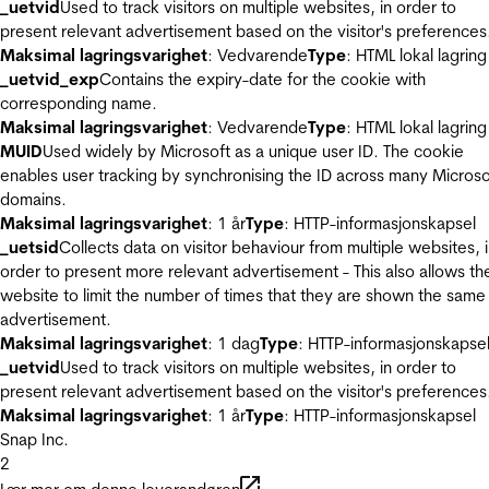
_uetvid
Used to track visitors on multiple websites, in order to
present relevant advertisement based on the visitor's preferences
Maksimal lagringsvarighet
: Vedvarende
Type
: HTML lokal lagring
_uetvid_exp
Contains the expiry-date for the cookie with
corresponding name.
Maksimal lagringsvarighet
: Vedvarende
Type
: HTML lokal lagring
MUID
Used widely by Microsoft as a unique user ID. The cookie
enables user tracking by synchronising the ID across many Microso
domains.
Maksimal lagringsvarighet
: 1 år
Type
: HTTP-informasjonskapsel
_uetsid
Collects data on visitor behaviour from multiple websites, 
order to present more relevant advertisement - This also allows th
website to limit the number of times that they are shown the same
advertisement.
Maksimal lagringsvarighet
: 1 dag
Type
: HTTP-informasjonskapse
_uetvid
Used to track visitors on multiple websites, in order to
present relevant advertisement based on the visitor's preferences
Maksimal lagringsvarighet
: 1 år
Type
: HTTP-informasjonskapsel
Snap Inc.
2