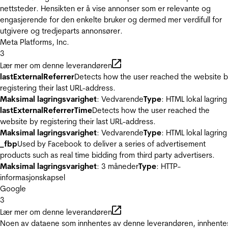
nettsteder. Hensikten er å vise annonser som er relevante og
engasjerende for den enkelte bruker og dermed mer verdifull for
utgivere og tredjeparts annonsører.
Meta Platforms, Inc.
3
Lær mer om denne leverandøren
lastExternalReferrer
Detects how the user reached the website 
registering their last URL-address.
Maksimal lagringsvarighet
: Vedvarende
Type
: HTML lokal lagring
lastExternalReferrerTime
Detects how the user reached the
website by registering their last URL-address.
Maksimal lagringsvarighet
: Vedvarende
Type
: HTML lokal lagring
_fbp
Used by Facebook to deliver a series of advertisement
products such as real time bidding from third party advertisers.
Maksimal lagringsvarighet
: 3 måneder
Type
: HTTP-
informasjonskapsel
Google
3
Lær mer om denne leverandøren
Noen av dataene som innhentes av denne leverandøren, innhente