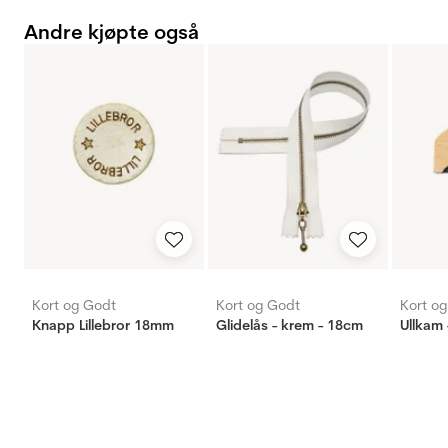
Andre kjøpte også
Kort og Godt
Kort og Godt
Kort o
Knapp Lillebror 18mm
Glidelås - krem - 18cm
Ullkam 