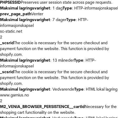
PHPSESSID
Preserves user session state across page requests.
Maksimal lagringsvarighet
: 1 dag
Type
: HTTP-informasjonskapse
prev_page_path
Venter
Maksimal lagringsvarighet
: 7 dager
Type
: HTTP-
informasjonskapsel
sc-static.net
2
_scsrid
The cookie is necessary for the secure checkout and
payment function on the website. This function is provided by
shopify.com.
Maksimal lagringsvarighet
: 13 måneder
Type
: HTTP-
informasjonskapsel
_scsrid
The cookie is necessary for the secure checkout and
payment function on the website. This function is provided by
shopify.com.
Maksimal lagringsvarighet
: Vedvarende
Type
: HTML lokal lagring
www.garnius.no
2
M2_VENIA_BROWSER_PERSISTENCE__cartId
Necessary for the
shopping cart functionality on the website.