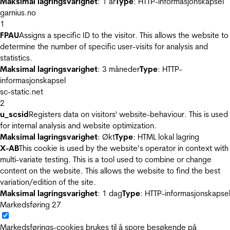
Maksimal lagringsvarighet
: 1 år
Type
: HTTP-informasjonskapsel
garnius.no
1
FPAU
Assigns a specific ID to the visitor. This allows the website to
determine the number of specific user-visits for analysis and
statistics.
Maksimal lagringsvarighet
: 3 måneder
Type
: HTTP-
informasjonskapsel
sc-static.net
2
u_scsid
Registers data on visitors' website-behaviour. This is used
for internal analysis and website optimization.
Maksimal lagringsvarighet
: Økt
Type
: HTML lokal lagring
X-AB
This cookie is used by the website’s operator in context with
multi-variate testing. This is a tool used to combine or change
content on the website. This allows the website to find the best
variation/edition of the site.
Maksimal lagringsvarighet
: 1 dag
Type
: HTTP-informasjonskapse
Markedsføring
27
Markedsførings-cookies brukes til å spore besøkende på