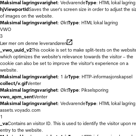
Maksimal lagringsvarighet
: Vedvarende
Type
: HTML lokal lagring
hjViewportId
Saves the user's screen size in order to adjust the si
of images on the website.
Maksimal lagringsvarighet
: Økt
Type
: HTML lokal lagring
VWO
3
Lær mer om denne leverandøren
_vwo_uuid_v2
This cookie is set to make split-tests on the websit
which optimizes the website's relevance towards the visitor – the
cookie can also be set to improve the visitor's experience on a
website.
Maksimal lagringsvarighet
: 1 år
Type
: HTTP-informasjonskapsel
collect/v.gif
Venter
Maksimal lagringsvarighet
: Økt
Type
: Pikselsporing
vwo_apm_sent
Venter
Maksimal lagringsvarighet
: Vedvarende
Type
: HTML lokal lagring
assets.voyado.com
1
_va
Contains an visitor ID. This is used to identify the visitor upon r
entry to the website.