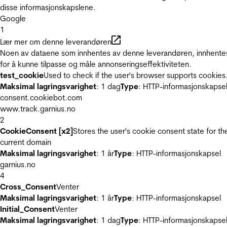
disse informasjonskapslene.
Google
1
Lær mer om denne leverandøren
Noen av dataene som innhentes av denne leverandøren, innhente
for å kunne tilpasse og måle annonseringseffektiviteten.
test_cookie
Used to check if the user's browser supports cookies
Maksimal lagringsvarighet
: 1 dag
Type
: HTTP-informasjonskapse
consent.cookiebot.com
www.track.garnius.no
2
CookieConsent [x2]
Stores the user's cookie consent state for th
current domain
Maksimal lagringsvarighet
: 1 år
Type
: HTTP-informasjonskapsel
garnius.no
4
Cross_Consent
Venter
Maksimal lagringsvarighet
: 1 år
Type
: HTTP-informasjonskapsel
Initial_Consent
Venter
Maksimal lagringsvarighet
: 1 dag
Type
: HTTP-informasjonskapse