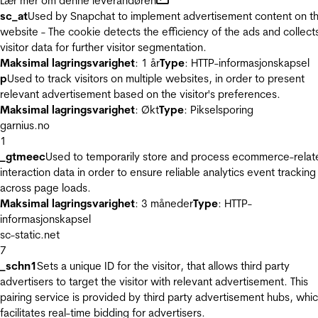
Lær mer om denne leverandøren
sc_at
Used by Snapchat to implement advertisement content on t
website - The cookie detects the efficiency of the ads and collect
visitor data for further visitor segmentation.
Maksimal lagringsvarighet
: 1 år
Type
: HTTP-informasjonskapsel
p
Used to track visitors on multiple websites, in order to present
relevant advertisement based on the visitor's preferences.
Maksimal lagringsvarighet
: Økt
Type
: Pikselsporing
garnius.no
1
_gtmeec
Used to temporarily store and process ecommerce-relat
interaction data in order to ensure reliable analytics event tracking
across page loads.
Maksimal lagringsvarighet
: 3 måneder
Type
: HTTP-
informasjonskapsel
sc-static.net
7
_schn1
Sets a unique ID for the visitor, that allows third party
advertisers to target the visitor with relevant advertisement. This
pairing service is provided by third party advertisement hubs, whi
facilitates real-time bidding for advertisers.