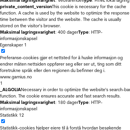
Maksimal lagringsvarighet
: Vedvarende
Type
: HTML lokal lagring
private_content_version
This cookie is necessary for the cache
function. A cache is used by the website to optimize the response
time between the visitor and the website. The cache is usually
stored on the visitor’s browser.
Maksimal lagringsvarighet
: 400 dager
Type
: HTTP-
informasjonskapsel
Egenskaper
1
Preferanse-cookies gjør et nettsted for å huske informasjon og
endrer måten nettsiden oppfører seg eller ser ut, ting som ditt
foretrukne språk eller den regionen du befinner deg i.
www.garnius.no
1
_ALGOLIA
Necessary in order to optimize the website's search-ba
function. The cookie ensures accurate and fast search results.
Maksimal lagringsvarighet
: 180 dager
Type
: HTTP-
informasjonskapsel
Statistikk
12
Statistikk-cookies hjelper eiere til å forstå hvordan besøkende