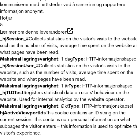
kommuniserer med nettsteder ved å samle inn og rapportere
informasjon anonymt.
Hotjar
5
Lær mer om denne leverandøren
_hjSession_#
Collects statistics on the visitor's visits to the websit
such as the number of visits, average time spent on the website a
what pages have been read.
Maksimal lagringsvarighet
: 1 dag
Type
: HTTP-informasjonskapse
_hjSessionUser_#
Collects statistics on the visitor's visits to the
website, such as the number of visits, average time spent on the
website and what pages have been read.
Maksimal lagringsvarighet
: 1 år
Type
: HTTP-informasjonskapsel
_hjTLDTest
Registers statistical data on users' behaviour on the
website. Used for internal analytics by the website operator.
Maksimal lagringsvarighet
: Økt
Type
: HTTP-informasjonskapsel
hjActiveViewportIds
This cookie contains an ID string on the
current session. This contains non-personal information on what
subpages the visitor enters – this information is used to optimize t
visitor's experience.