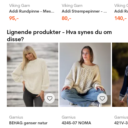
Viking Garn
Viking Garn
Viking 
Addi Rundpinne - Messing
Addi Strømpepinner - Aluminium
95
,-
80
,-
140
,-
Lignende produkter - Hva synes du om
disse?
Garnius
Garnius
Garniu
BEHAG genser natur
424S-07 NOMA
421V-3 