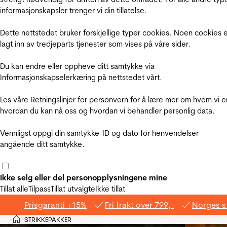
informasjonskapsler trenger vi din tillatelse.
Dette nettstedet bruker forskjellige typer cookies. Noen cookies 
lagt inn av tredjeparts tjenester som vises på våre sider.
Du kan endre eller oppheve ditt samtykke via
Informasjonskapselerkæring på nettstedet vårt.
Les våre Retningslinjer for personvern for å lære mer om hvem vi e
hvordan du kan nå oss og hvordan vi behandler personlig data.
Vennligst oppgi din samtykke-ID og dato for henvendelser
angående ditt samtykke.
Ikke selg eller del personopplysningene mine
Tillat alle
Tilpass
Tillat utvalgte
Ikke tillat
Prisgaranti +15%
Fri frakt over 799,-
Norges s
Hjem
STRIKKEPAKKER
>