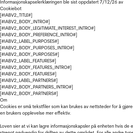
Informasjonskapselerklæringen ble sist oppdatert 7/12/26 av
Cookiebot
[#IABV2_TITLE#]
[#IABV2_BODY_INTRO#]
[#IABV2_BODY_LEGITIMATE_INTEREST_INTRO#]
[#IABV2_BODY_PREFERENCE_INTRO#]
[#IABV2_LABEL_PURPOSES#]
[#IABV2_BODY_PURPOSES_INTRO#]
[#IABV2_BODY_PURPOSES#]
[#IABV2_LABEL_FEATURES#]
[#IABV2_BODY_FEATURES_INTRO#]
[#IABV2_BODY_FEATURES#]
[#IABV2_LABEL_PARTNERS#]
[#IABV2_BODY_PARTNERS_INTRO#]
[#IABV2_BODY_PARTNERS#]
Om
Cookies er små tekstfiler som kan brukes av nettsteder for å gjøre
en brukers opplevelse mer effektiv.
Loven sier at vi kan lagre informasjonskapsler på enheten hvis de e
strengt nødvendig for driften av dette området. For alle andre typ