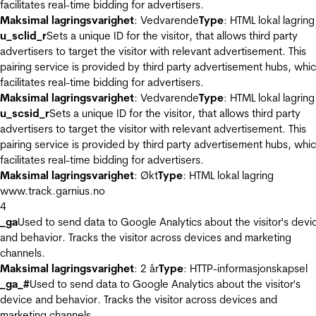
facilitates real-time bidding for advertisers.
Maksimal lagringsvarighet
: Vedvarende
Type
: HTML lokal lagring
u_sclid_r
Sets a unique ID for the visitor, that allows third party
advertisers to target the visitor with relevant advertisement. This
pairing service is provided by third party advertisement hubs, whi
facilitates real-time bidding for advertisers.
Maksimal lagringsvarighet
: Vedvarende
Type
: HTML lokal lagring
u_scsid_r
Sets a unique ID for the visitor, that allows third party
advertisers to target the visitor with relevant advertisement. This
pairing service is provided by third party advertisement hubs, whi
facilitates real-time bidding for advertisers.
Maksimal lagringsvarighet
: Økt
Type
: HTML lokal lagring
www.track.garnius.no
4
_ga
Used to send data to Google Analytics about the visitor's devi
and behavior. Tracks the visitor across devices and marketing
channels.
Maksimal lagringsvarighet
: 2 år
Type
: HTTP-informasjonskapsel
_ga_#
Used to send data to Google Analytics about the visitor's
device and behavior. Tracks the visitor across devices and
marketing channels.