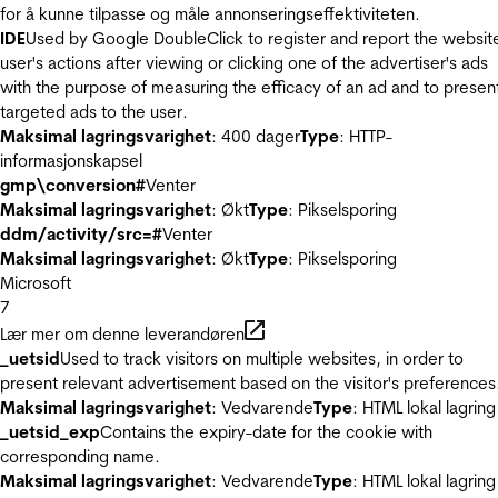
for å kunne tilpasse og måle annonseringseffektiviteten.
IDE
Used by Google DoubleClick to register and report the websit
user's actions after viewing or clicking one of the advertiser's ads
with the purpose of measuring the efficacy of an ad and to presen
targeted ads to the user.
Maksimal lagringsvarighet
: 400 dager
Type
: HTTP-
informasjonskapsel
gmp\conversion#
Venter
Maksimal lagringsvarighet
: Økt
Type
: Pikselsporing
ddm/activity/src=#
Venter
Maksimal lagringsvarighet
: Økt
Type
: Pikselsporing
Microsoft
7
Lær mer om denne leverandøren
_uetsid
Used to track visitors on multiple websites, in order to
present relevant advertisement based on the visitor's preferences
Maksimal lagringsvarighet
: Vedvarende
Type
: HTML lokal lagring
_uetsid_exp
Contains the expiry-date for the cookie with
corresponding name.
Maksimal lagringsvarighet
: Vedvarende
Type
: HTML lokal lagring