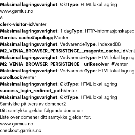
Maksimal lagringsvarighet
: Økt
Type
: HTML lokal lagring
www.garnius.no
6
clerk-visitor-id
Venter
Maksimal lagringsvarighet
: 1 dag
Type
: HTTP-informasjonskapse
Garnius-cache#apollogql
Venter
Maksimal lagringsvarighet
: Vedvarende
Type
: IndexedDB
M2_VENIA_BROWSER_PERSISTENCE__magento_cache_id
Vent
Maksimal lagringsvarighet
: Vedvarende
Type
: HTML lokal lagring
M2_VENIA_BROWSER_PERSISTENCE__urlResolver_#
Venter
Maksimal lagringsvarighet
: Vedvarende
Type
: HTML lokal lagring
scrollLock
Venter
Maksimal lagringsvarighet
: Økt
Type
: HTML lokal lagring
success_login_redirect_path
Venter
Maksimal lagringsvarighet
: Økt
Type
: HTML lokal lagring
Samtykke på tvers av domener
2
Ditt samtykke gjelder følgende domener:
Liste over domener ditt samtykke gjelder for:
www.garnius.no
checkout.garnius.no