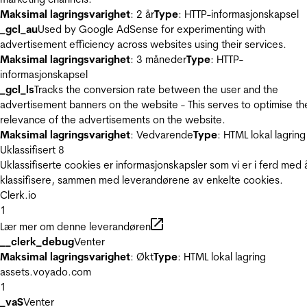
Maksimal lagringsvarighet
: 2 år
Type
: HTTP-informasjonskapsel
_gcl_au
Used by Google AdSense for experimenting with
advertisement efficiency across websites using their services.
Maksimal lagringsvarighet
: 3 måneder
Type
: HTTP-
informasjonskapsel
_gcl_ls
Tracks the conversion rate between the user and the
advertisement banners on the website - This serves to optimise th
relevance of the advertisements on the website.
Maksimal lagringsvarighet
: Vedvarende
Type
: HTML lokal lagring
Uklassifisert
8
Uklassifiserte cookies er informasjonskapsler som vi er i ferd med 
klassifisere, sammen med leverandørene av enkelte cookies.
Clerk.io
1
Lær mer om denne leverandøren
__clerk_debug
Venter
Maksimal lagringsvarighet
: Økt
Type
: HTML lokal lagring
assets.voyado.com
1
_vaS
Venter