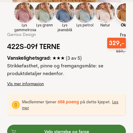
Lys
Lys grønn
Lys
Lys petrol
Natur
Oker
gammelrosa
jeansblå
Garnius Design
Fra
329
,-
422S-09f TERNE
559
,-
Vanskelighetsgrad:
★★★ (3 av 5)
Strikkefasthet, pinne og fremgangsmåte: se
produktdetaljer nedenfor.
Vis mer informasjon
Medlemmer tjener
658 poeng
på dette kjøpet.
Les
mer
Velg størrelse og farge