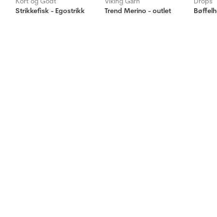
Kort og Godt
Viking Garn
Drops
Strikkefisk - Egostrikk
Trend Merino - outlet