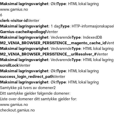
Maksimal lagringsvarighet
: Økt
Type
: HTML lokal lagring
www.garnius.no
6
clerk-visitor-id
Venter
Maksimal lagringsvarighet
: 1 dag
Type
: HTTP-informasjonskapse
Garnius-cache#apollogql
Venter
Maksimal lagringsvarighet
: Vedvarende
Type
: IndexedDB
M2_VENIA_BROWSER_PERSISTENCE__magento_cache_id
Vent
Maksimal lagringsvarighet
: Vedvarende
Type
: HTML lokal lagring
M2_VENIA_BROWSER_PERSISTENCE__urlResolver_#
Venter
Maksimal lagringsvarighet
: Vedvarende
Type
: HTML lokal lagring
scrollLock
Venter
Maksimal lagringsvarighet
: Økt
Type
: HTML lokal lagring
success_login_redirect_path
Venter
Maksimal lagringsvarighet
: Økt
Type
: HTML lokal lagring
Samtykke på tvers av domener
2
Ditt samtykke gjelder følgende domener:
Liste over domener ditt samtykke gjelder for:
www.garnius.no
checkout.garnius.no