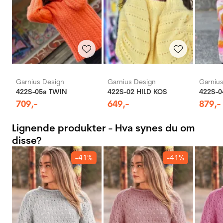
Garnius Design
Garnius Design
Garniu
422S-05a TWIN
422S-02 HILD KOS
422S-0
709
,-
649
,-
879
,-
Lignende produkter - Hva synes du om
disse?
-41%
-41%