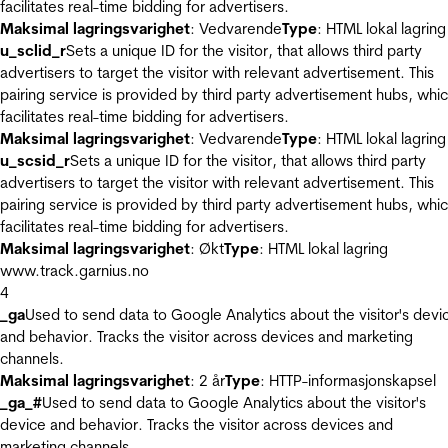
facilitates real-time bidding for advertisers.
Maksimal lagringsvarighet
: Vedvarende
Type
: HTML lokal lagring
u_sclid_r
Sets a unique ID for the visitor, that allows third party
advertisers to target the visitor with relevant advertisement. This
pairing service is provided by third party advertisement hubs, whi
facilitates real-time bidding for advertisers.
Maksimal lagringsvarighet
: Vedvarende
Type
: HTML lokal lagring
u_scsid_r
Sets a unique ID for the visitor, that allows third party
advertisers to target the visitor with relevant advertisement. This
pairing service is provided by third party advertisement hubs, whi
facilitates real-time bidding for advertisers.
Maksimal lagringsvarighet
: Økt
Type
: HTML lokal lagring
www.track.garnius.no
4
_ga
Used to send data to Google Analytics about the visitor's devi
and behavior. Tracks the visitor across devices and marketing
channels.
Maksimal lagringsvarighet
: 2 år
Type
: HTTP-informasjonskapsel
_ga_#
Used to send data to Google Analytics about the visitor's
device and behavior. Tracks the visitor across devices and
marketing channels.