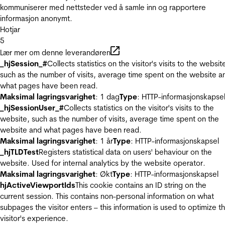
kommuniserer med nettsteder ved å samle inn og rapportere
informasjon anonymt.
Hotjar
5
Lær mer om denne leverandøren
_hjSession_#
Collects statistics on the visitor's visits to the websit
such as the number of visits, average time spent on the website a
what pages have been read.
Maksimal lagringsvarighet
: 1 dag
Type
: HTTP-informasjonskapse
_hjSessionUser_#
Collects statistics on the visitor's visits to the
website, such as the number of visits, average time spent on the
website and what pages have been read.
Maksimal lagringsvarighet
: 1 år
Type
: HTTP-informasjonskapsel
_hjTLDTest
Registers statistical data on users' behaviour on the
website. Used for internal analytics by the website operator.
Maksimal lagringsvarighet
: Økt
Type
: HTTP-informasjonskapsel
hjActiveViewportIds
This cookie contains an ID string on the
current session. This contains non-personal information on what
subpages the visitor enters – this information is used to optimize t
visitor's experience.