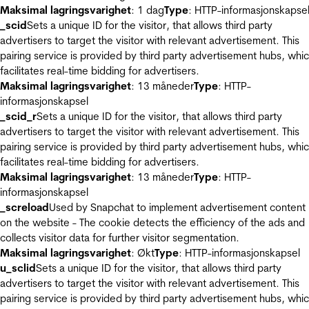
Maksimal lagringsvarighet
: 1 dag
Type
: HTTP-informasjonskapse
_scid
Sets a unique ID for the visitor, that allows third party
advertisers to target the visitor with relevant advertisement. This
pairing service is provided by third party advertisement hubs, whi
facilitates real-time bidding for advertisers.
Maksimal lagringsvarighet
: 13 måneder
Type
: HTTP-
informasjonskapsel
_scid_r
Sets a unique ID for the visitor, that allows third party
advertisers to target the visitor with relevant advertisement. This
pairing service is provided by third party advertisement hubs, whi
facilitates real-time bidding for advertisers.
Maksimal lagringsvarighet
: 13 måneder
Type
: HTTP-
informasjonskapsel
_screload
Used by Snapchat to implement advertisement content
on the website - The cookie detects the efficiency of the ads and
collects visitor data for further visitor segmentation.
Maksimal lagringsvarighet
: Økt
Type
: HTTP-informasjonskapsel
u_sclid
Sets a unique ID for the visitor, that allows third party
advertisers to target the visitor with relevant advertisement. This
pairing service is provided by third party advertisement hubs, whi