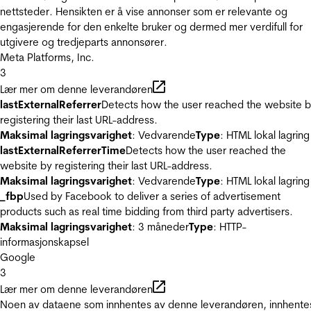
nettsteder. Hensikten er å vise annonser som er relevante og
engasjerende for den enkelte bruker og dermed mer verdifull for
utgivere og tredjeparts annonsører.
Meta Platforms, Inc.
3
Lær mer om denne leverandøren
lastExternalReferrer
Detects how the user reached the website 
registering their last URL-address.
Maksimal lagringsvarighet
: Vedvarende
Type
: HTML lokal lagring
lastExternalReferrerTime
Detects how the user reached the
website by registering their last URL-address.
Maksimal lagringsvarighet
: Vedvarende
Type
: HTML lokal lagring
_fbp
Used by Facebook to deliver a series of advertisement
products such as real time bidding from third party advertisers.
Maksimal lagringsvarighet
: 3 måneder
Type
: HTTP-
informasjonskapsel
Google
3
Lær mer om denne leverandøren
Noen av dataene som innhentes av denne leverandøren, innhente