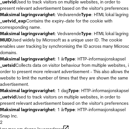
_uetvid
Used to track visitors on multiple websites, in order to
present relevant advertisement based on the visitor's preferences
Maksimal lagringsvarighet
: Vedvarende
Type
: HTML lokal lagring
_uetvid_exp
Contains the expiry-date for the cookie with
corresponding name.
Maksimal lagringsvarighet
: Vedvarende
Type
: HTML lokal lagring
MUID
Used widely by Microsoft as a unique user ID. The cookie
enables user tracking by synchronising the ID across many Microso
domains.
Maksimal lagringsvarighet
: 1 år
Type
: HTTP-informasjonskapsel
_uetsid
Collects data on visitor behaviour from multiple websites, 
order to present more relevant advertisement - This also allows th
website to limit the number of times that they are shown the same
advertisement.
Maksimal lagringsvarighet
: 1 dag
Type
: HTTP-informasjonskapse
_uetvid
Used to track visitors on multiple websites, in order to
present relevant advertisement based on the visitor's preferences
Maksimal lagringsvarighet
: 1 år
Type
: HTTP-informasjonskapsel
Snap Inc.
2