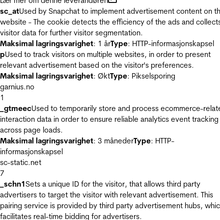
Lær mer om denne leverandøren
sc_at
Used by Snapchat to implement advertisement content on t
website - The cookie detects the efficiency of the ads and collect
visitor data for further visitor segmentation.
Maksimal lagringsvarighet
: 1 år
Type
: HTTP-informasjonskapsel
p
Used to track visitors on multiple websites, in order to present
relevant advertisement based on the visitor's preferences.
Maksimal lagringsvarighet
: Økt
Type
: Pikselsporing
garnius.no
1
_gtmeec
Used to temporarily store and process ecommerce-relat
interaction data in order to ensure reliable analytics event tracking
across page loads.
Maksimal lagringsvarighet
: 3 måneder
Type
: HTTP-
informasjonskapsel
sc-static.net
7
_schn1
Sets a unique ID for the visitor, that allows third party
advertisers to target the visitor with relevant advertisement. This
pairing service is provided by third party advertisement hubs, whi
facilitates real-time bidding for advertisers.