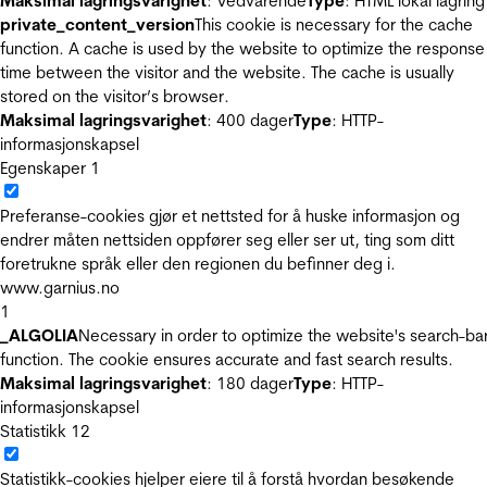
Maksimal lagringsvarighet
: Vedvarende
Type
: HTML lokal lagring
private_content_version
This cookie is necessary for the cache
function. A cache is used by the website to optimize the response
time between the visitor and the website. The cache is usually
stored on the visitor’s browser.
Maksimal lagringsvarighet
: 400 dager
Type
: HTTP-
informasjonskapsel
Egenskaper
1
Preferanse-cookies gjør et nettsted for å huske informasjon og
endrer måten nettsiden oppfører seg eller ser ut, ting som ditt
foretrukne språk eller den regionen du befinner deg i.
www.garnius.no
1
_ALGOLIA
Necessary in order to optimize the website's search-ba
function. The cookie ensures accurate and fast search results.
Maksimal lagringsvarighet
: 180 dager
Type
: HTTP-
informasjonskapsel
Statistikk
12
Statistikk-cookies hjelper eiere til å forstå hvordan besøkende