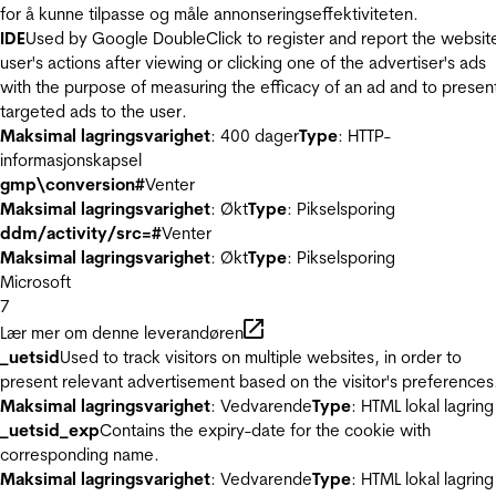
for å kunne tilpasse og måle annonseringseffektiviteten.
IDE
Used by Google DoubleClick to register and report the websit
user's actions after viewing or clicking one of the advertiser's ads
with the purpose of measuring the efficacy of an ad and to presen
targeted ads to the user.
Maksimal lagringsvarighet
: 400 dager
Type
: HTTP-
informasjonskapsel
gmp\conversion#
Venter
Maksimal lagringsvarighet
: Økt
Type
: Pikselsporing
ddm/activity/src=#
Venter
Maksimal lagringsvarighet
: Økt
Type
: Pikselsporing
Microsoft
7
Lær mer om denne leverandøren
_uetsid
Used to track visitors on multiple websites, in order to
present relevant advertisement based on the visitor's preferences
Maksimal lagringsvarighet
: Vedvarende
Type
: HTML lokal lagring
_uetsid_exp
Contains the expiry-date for the cookie with
corresponding name.
Maksimal lagringsvarighet
: Vedvarende
Type
: HTML lokal lagring