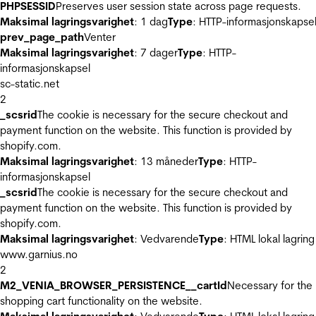
PHPSESSID
Preserves user session state across page requests.
Maksimal lagringsvarighet
: 1 dag
Type
: HTTP-informasjonskapse
prev_page_path
Venter
Maksimal lagringsvarighet
: 7 dager
Type
: HTTP-
informasjonskapsel
sc-static.net
2
_scsrid
The cookie is necessary for the secure checkout and
payment function on the website. This function is provided by
shopify.com.
Maksimal lagringsvarighet
: 13 måneder
Type
: HTTP-
informasjonskapsel
_scsrid
The cookie is necessary for the secure checkout and
payment function on the website. This function is provided by
shopify.com.
Maksimal lagringsvarighet
: Vedvarende
Type
: HTML lokal lagring
www.garnius.no
2
M2_VENIA_BROWSER_PERSISTENCE__cartId
Necessary for the
shopping cart functionality on the website.