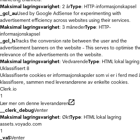
Maksimal lagringsvarighet
: 2 år
Type
: HTTP-informasjonskapsel
_gcl_au
Used by Google AdSense for experimenting with
advertisement efficiency across websites using their services.
Maksimal lagringsvarighet
: 3 måneder
Type
: HTTP-
informasjonskapsel
_gcl_ls
Tracks the conversion rate between the user and the
advertisement banners on the website - This serves to optimise th
relevance of the advertisements on the website.
Maksimal lagringsvarighet
: Vedvarende
Type
: HTML lokal lagring
Uklassifisert
8
Uklassifiserte cookies er informasjonskapsler som vi er i ferd med 
klassifisere, sammen med leverandørene av enkelte cookies.
Clerk.io
1
Lær mer om denne leverandøren
__clerk_debug
Venter
Maksimal lagringsvarighet
: Økt
Type
: HTML lokal lagring
assets.voyado.com
1
_vaS
Venter