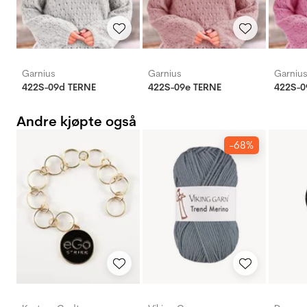
Garnius
Garnius
Garniu
422S-09d TERNE
422S-09e TERNE
422S-0
Andre kjøpte også
-68%