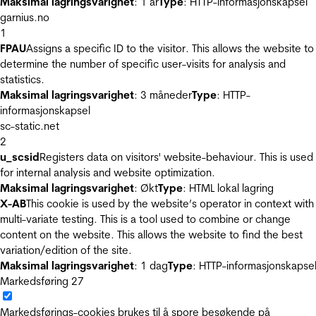
Maksimal lagringsvarighet
: 1 år
Type
: HTTP-informasjonskapsel
garnius.no
1
FPAU
Assigns a specific ID to the visitor. This allows the website to
determine the number of specific user-visits for analysis and
statistics.
Maksimal lagringsvarighet
: 3 måneder
Type
: HTTP-
informasjonskapsel
sc-static.net
2
u_scsid
Registers data on visitors' website-behaviour. This is used
for internal analysis and website optimization.
Maksimal lagringsvarighet
: Økt
Type
: HTML lokal lagring
X-AB
This cookie is used by the website’s operator in context with
multi-variate testing. This is a tool used to combine or change
content on the website. This allows the website to find the best
variation/edition of the site.
Maksimal lagringsvarighet
: 1 dag
Type
: HTTP-informasjonskapse
Markedsføring
27
Markedsførings-cookies brukes til å spore besøkende på