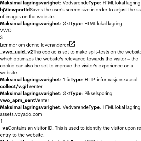
Maksimal lagringsvarighet
: Vedvarende
Type
: HTML lokal lagring
hjViewportId
Saves the user's screen size in order to adjust the si
of images on the website.
Maksimal lagringsvarighet
: Økt
Type
: HTML lokal lagring
VWO
3
Lær mer om denne leverandøren
_vwo_uuid_v2
This cookie is set to make split-tests on the websit
which optimizes the website's relevance towards the visitor – the
cookie can also be set to improve the visitor's experience on a
website.
Maksimal lagringsvarighet
: 1 år
Type
: HTTP-informasjonskapsel
collect/v.gif
Venter
Maksimal lagringsvarighet
: Økt
Type
: Pikselsporing
vwo_apm_sent
Venter
Maksimal lagringsvarighet
: Vedvarende
Type
: HTML lokal lagring
assets.voyado.com
1
_va
Contains an visitor ID. This is used to identify the visitor upon r
entry to the website.