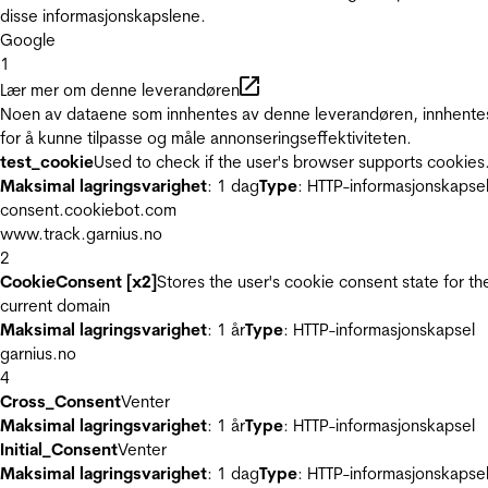
disse informasjonskapslene.
Google
1
Lær mer om denne leverandøren
Noen av dataene som innhentes av denne leverandøren, innhente
for å kunne tilpasse og måle annonseringseffektiviteten.
test_cookie
Used to check if the user's browser supports cookies
Maksimal lagringsvarighet
: 1 dag
Type
: HTTP-informasjonskapse
consent.cookiebot.com
www.track.garnius.no
2
CookieConsent [x2]
Stores the user's cookie consent state for th
current domain
Maksimal lagringsvarighet
: 1 år
Type
: HTTP-informasjonskapsel
garnius.no
4
Cross_Consent
Venter
Maksimal lagringsvarighet
: 1 år
Type
: HTTP-informasjonskapsel
Initial_Consent
Venter
Maksimal lagringsvarighet
: 1 dag
Type
: HTTP-informasjonskapse