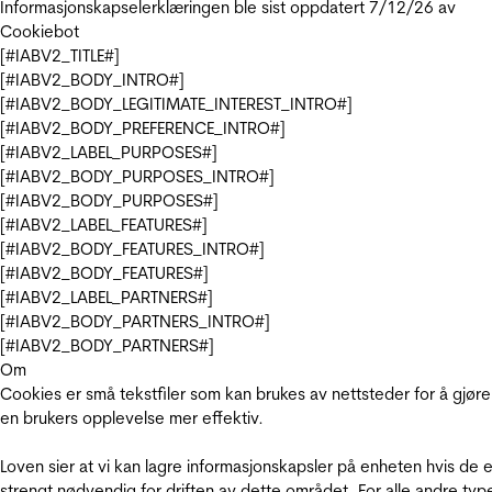
Informasjonskapselerklæringen ble sist oppdatert 7/12/26 av
Cookiebot
[#IABV2_TITLE#]
[#IABV2_BODY_INTRO#]
[#IABV2_BODY_LEGITIMATE_INTEREST_INTRO#]
[#IABV2_BODY_PREFERENCE_INTRO#]
[#IABV2_LABEL_PURPOSES#]
[#IABV2_BODY_PURPOSES_INTRO#]
[#IABV2_BODY_PURPOSES#]
[#IABV2_LABEL_FEATURES#]
[#IABV2_BODY_FEATURES_INTRO#]
[#IABV2_BODY_FEATURES#]
[#IABV2_LABEL_PARTNERS#]
[#IABV2_BODY_PARTNERS_INTRO#]
[#IABV2_BODY_PARTNERS#]
Om
Cookies er små tekstfiler som kan brukes av nettsteder for å gjøre
en brukers opplevelse mer effektiv.
Loven sier at vi kan lagre informasjonskapsler på enheten hvis de e
strengt nødvendig for driften av dette området. For alle andre typ