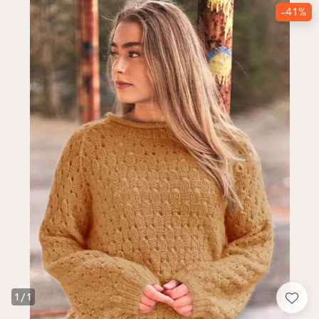
-41%
1
/
1