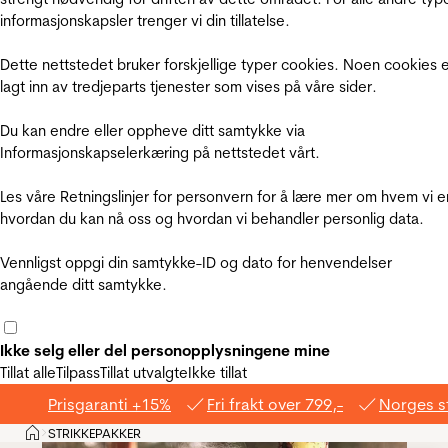
informasjonskapsler trenger vi din tillatelse.
Dette nettstedet bruker forskjellige typer cookies. Noen cookies 
lagt inn av tredjeparts tjenester som vises på våre sider.
Du kan endre eller oppheve ditt samtykke via
Informasjonskapselerkæring på nettstedet vårt.
Les våre Retningslinjer for personvern for å lære mer om hvem vi e
hvordan du kan nå oss og hvordan vi behandler personlig data.
Vennligst oppgi din samtykke-ID og dato for henvendelser
angående ditt samtykke.
Ikke selg eller del personopplysningene mine
Tillat alle
Tilpass
Tillat utvalgte
Ikke tillat
Prisgaranti +15%
Fri frakt over 799,-
Norges s
Hjem
STRIKKEPAKKER
>