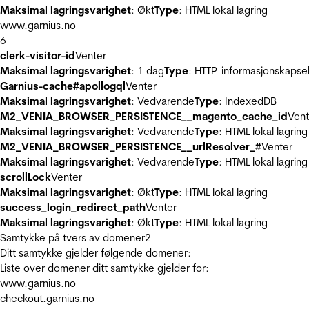
Maksimal lagringsvarighet
: Økt
Type
: HTML lokal lagring
www.garnius.no
6
clerk-visitor-id
Venter
Maksimal lagringsvarighet
: 1 dag
Type
: HTTP-informasjonskapse
Garnius-cache#apollogql
Venter
Maksimal lagringsvarighet
: Vedvarende
Type
: IndexedDB
M2_VENIA_BROWSER_PERSISTENCE__magento_cache_id
Vent
Maksimal lagringsvarighet
: Vedvarende
Type
: HTML lokal lagring
M2_VENIA_BROWSER_PERSISTENCE__urlResolver_#
Venter
Maksimal lagringsvarighet
: Vedvarende
Type
: HTML lokal lagring
scrollLock
Venter
Maksimal lagringsvarighet
: Økt
Type
: HTML lokal lagring
success_login_redirect_path
Venter
Maksimal lagringsvarighet
: Økt
Type
: HTML lokal lagring
Samtykke på tvers av domener
2
Ditt samtykke gjelder følgende domener:
Liste over domener ditt samtykke gjelder for:
www.garnius.no
checkout.garnius.no