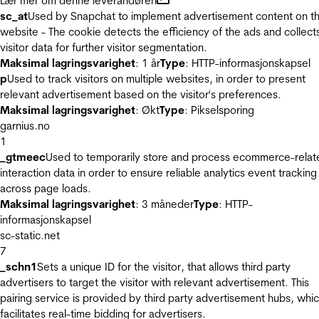
Lær mer om denne leverandøren
sc_at
Used by Snapchat to implement advertisement content on t
website - The cookie detects the efficiency of the ads and collect
visitor data for further visitor segmentation.
Maksimal lagringsvarighet
: 1 år
Type
: HTTP-informasjonskapsel
p
Used to track visitors on multiple websites, in order to present
relevant advertisement based on the visitor's preferences.
Maksimal lagringsvarighet
: Økt
Type
: Pikselsporing
garnius.no
1
_gtmeec
Used to temporarily store and process ecommerce-relat
interaction data in order to ensure reliable analytics event tracking
across page loads.
Maksimal lagringsvarighet
: 3 måneder
Type
: HTTP-
informasjonskapsel
sc-static.net
7
_schn1
Sets a unique ID for the visitor, that allows third party
advertisers to target the visitor with relevant advertisement. This
pairing service is provided by third party advertisement hubs, whi
facilitates real-time bidding for advertisers.