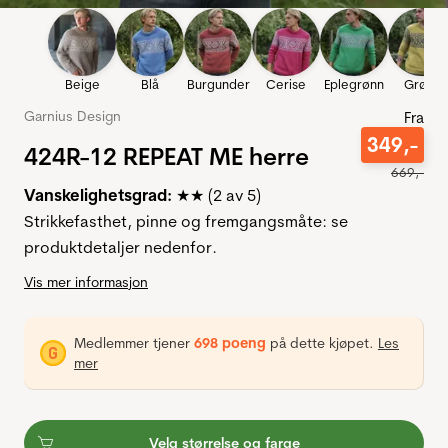
Beige
Blå
Burgunder
Cerise
Eplegrønn
Grønn
Garnius Design
Fra
349
,-
424R-12 REPEAT ME herre
669
,-
Vanskelighetsgrad:
★★ (2 av 5)
Strikkefasthet, pinne og fremgangsmåte: se
produktdetaljer nedenfor.
Vis mer informasjon
Medlemmer tjener
698 poeng
på dette kjøpet.
Les
mer
Velg størrelse og farge