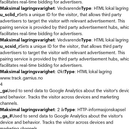
facilitates real-time bidding for advertisers.
Maksimal lagringsvarighet
: Vedvarende
Type
: HTML lokal lagring
u_sclid_r
Sets a unique ID for the visitor, that allows third party
advertisers to target the visitor with relevant advertisement. This
pairing service is provided by third party advertisement hubs, whi
facilitates real-time bidding for advertisers.
Maksimal lagringsvarighet
: Vedvarende
Type
: HTML lokal lagring
u_scsid_r
Sets a unique ID for the visitor, that allows third party
advertisers to target the visitor with relevant advertisement. This
pairing service is provided by third party advertisement hubs, whi
facilitates real-time bidding for advertisers.
Maksimal lagringsvarighet
: Økt
Type
: HTML lokal lagring
www.track.garnius.no
4
_ga
Used to send data to Google Analytics about the visitor's devi
and behavior. Tracks the visitor across devices and marketing
channels.
Maksimal lagringsvarighet
: 2 år
Type
: HTTP-informasjonskapsel
_ga_#
Used to send data to Google Analytics about the visitor's
device and behavior. Tracks the visitor across devices and
marketing channels.