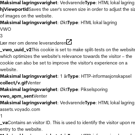
Maksimal lagringsvarighet
: Vedvarende
Type
: HTML lokal lagring
hjViewportId
Saves the user's screen size in order to adjust the si
of images on the website.
Maksimal lagringsvarighet
: Økt
Type
: HTML lokal lagring
VWO
3
Lær mer om denne leverandøren
_vwo_uuid_v2
This cookie is set to make split-tests on the websit
which optimizes the website's relevance towards the visitor – the
cookie can also be set to improve the visitor's experience on a
website.
Maksimal lagringsvarighet
: 1 år
Type
: HTTP-informasjonskapsel
collect/v.gif
Venter
Maksimal lagringsvarighet
: Økt
Type
: Pikselsporing
vwo_apm_sent
Venter
Maksimal lagringsvarighet
: Vedvarende
Type
: HTML lokal lagring
assets.voyado.com
1
_va
Contains an visitor ID. This is used to identify the visitor upon r
entry to the website.