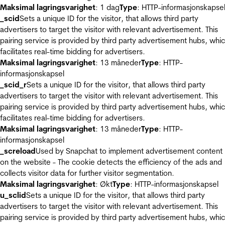
Maksimal lagringsvarighet
: 1 dag
Type
: HTTP-informasjonskapse
_scid
Sets a unique ID for the visitor, that allows third party
advertisers to target the visitor with relevant advertisement. This
pairing service is provided by third party advertisement hubs, whi
facilitates real-time bidding for advertisers.
Maksimal lagringsvarighet
: 13 måneder
Type
: HTTP-
informasjonskapsel
_scid_r
Sets a unique ID for the visitor, that allows third party
advertisers to target the visitor with relevant advertisement. This
pairing service is provided by third party advertisement hubs, whi
facilitates real-time bidding for advertisers.
Maksimal lagringsvarighet
: 13 måneder
Type
: HTTP-
informasjonskapsel
_screload
Used by Snapchat to implement advertisement content
on the website - The cookie detects the efficiency of the ads and
collects visitor data for further visitor segmentation.
Maksimal lagringsvarighet
: Økt
Type
: HTTP-informasjonskapsel
u_sclid
Sets a unique ID for the visitor, that allows third party
advertisers to target the visitor with relevant advertisement. This
pairing service is provided by third party advertisement hubs, whi