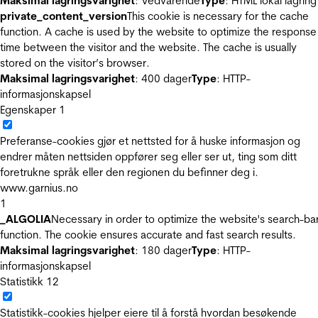
Maksimal lagringsvarighet
: Vedvarende
Type
: HTML lokal lagring
private_content_version
This cookie is necessary for the cache
function. A cache is used by the website to optimize the response
time between the visitor and the website. The cache is usually
stored on the visitor’s browser.
Maksimal lagringsvarighet
: 400 dager
Type
: HTTP-
informasjonskapsel
Egenskaper
1
Preferanse-cookies gjør et nettsted for å huske informasjon og
endrer måten nettsiden oppfører seg eller ser ut, ting som ditt
foretrukne språk eller den regionen du befinner deg i.
www.garnius.no
1
_ALGOLIA
Necessary in order to optimize the website's search-ba
function. The cookie ensures accurate and fast search results.
Maksimal lagringsvarighet
: 180 dager
Type
: HTTP-
informasjonskapsel
Statistikk
12
Statistikk-cookies hjelper eiere til å forstå hvordan besøkende