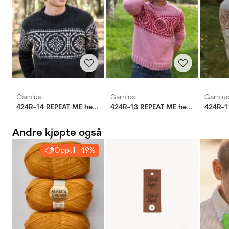
Garnius
Garnius
Garniu
424R-14 REPEAT ME herre
424R-13 REPEAT ME herre
Andre kjøpte også
Opptil -49%