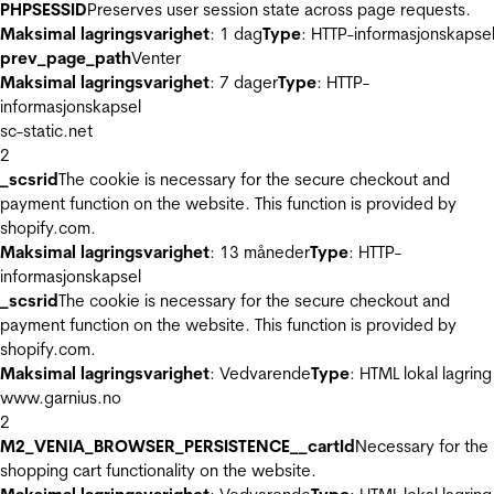
PHPSESSID
Preserves user session state across page requests.
Maksimal lagringsvarighet
: 1 dag
Type
: HTTP-informasjonskapse
prev_page_path
Venter
Maksimal lagringsvarighet
: 7 dager
Type
: HTTP-
informasjonskapsel
sc-static.net
2
_scsrid
The cookie is necessary for the secure checkout and
payment function on the website. This function is provided by
shopify.com.
Maksimal lagringsvarighet
: 13 måneder
Type
: HTTP-
informasjonskapsel
_scsrid
The cookie is necessary for the secure checkout and
payment function on the website. This function is provided by
shopify.com.
Maksimal lagringsvarighet
: Vedvarende
Type
: HTML lokal lagring
www.garnius.no
2
M2_VENIA_BROWSER_PERSISTENCE__cartId
Necessary for the
shopping cart functionality on the website.