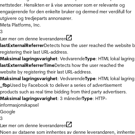
nettsteder. Hensikten er å vise annonser som er relevante og
engasjerende for den enkelte bruker og dermed mer verdifull for
utgivere og tredjeparts annonsører.
Meta Platforms, Inc.
3
Lær mer om denne leverandøren
lastExternalReferrer
Detects how the user reached the website 
registering their last URL-address.
Maksimal lagringsvarighet
: Vedvarende
Type
: HTML lokal lagring
lastExternalReferrerTime
Detects how the user reached the
website by registering their last URL-address.
Maksimal lagringsvarighet
: Vedvarende
Type
: HTML lokal lagring
_fbp
Used by Facebook to deliver a series of advertisement
products such as real time bidding from third party advertisers.
Maksimal lagringsvarighet
: 3 måneder
Type
: HTTP-
informasjonskapsel
Google
3
Lær mer om denne leverandøren
Noen av dataene som innhentes av denne leverandøren, innhente