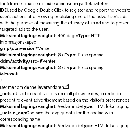
for å kunne tilpasse og måle annonseringseffektiviteten.
IDE
Used by Google DoubleClick to register and report the websit
user's actions after viewing or clicking one of the advertiser's ads
with the purpose of measuring the efficacy of an ad and to presen
targeted ads to the user.
Maksimal lagringsvarighet
: 400 dager
Type
: HTTP-
informasjonskapsel
gmp\conversion#
Venter
Maksimal lagringsvarighet
: Økt
Type
: Pikselsporing
ddm/activity/src=#
Venter
Maksimal lagringsvarighet
: Økt
Type
: Pikselsporing
Microsoft
7
Lær mer om denne leverandøren
_uetsid
Used to track visitors on multiple websites, in order to
present relevant advertisement based on the visitor's preferences
Maksimal lagringsvarighet
: Vedvarende
Type
: HTML lokal lagring
_uetsid_exp
Contains the expiry-date for the cookie with
corresponding name.
Maksimal lagringsvarighet
: Vedvarende
Type
: HTML lokal lagring