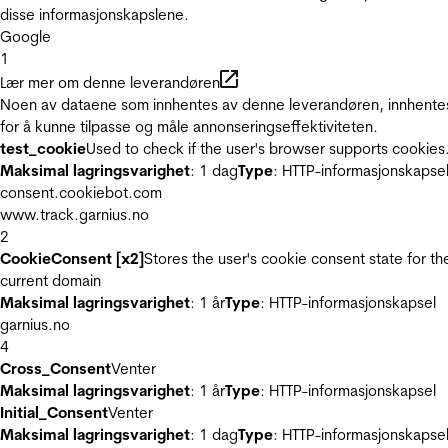
disse informasjonskapslene.
Google
1
Lær mer om denne leverandøren
Noen av dataene som innhentes av denne leverandøren, innhente
for å kunne tilpasse og måle annonseringseffektiviteten.
test_cookie
Used to check if the user's browser supports cookies
Maksimal lagringsvarighet
: 1 dag
Type
: HTTP-informasjonskapse
consent.cookiebot.com
www.track.garnius.no
2
CookieConsent [x2]
Stores the user's cookie consent state for th
current domain
Maksimal lagringsvarighet
: 1 år
Type
: HTTP-informasjonskapsel
garnius.no
4
Cross_Consent
Venter
Maksimal lagringsvarighet
: 1 år
Type
: HTTP-informasjonskapsel
Initial_Consent
Venter
Maksimal lagringsvarighet
: 1 dag
Type
: HTTP-informasjonskapse