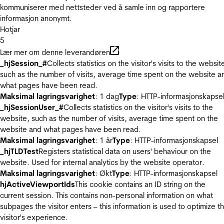
kommuniserer med nettsteder ved å samle inn og rapportere
informasjon anonymt.
Hotjar
5
Lær mer om denne leverandøren
_hjSession_#
Collects statistics on the visitor's visits to the websit
such as the number of visits, average time spent on the website a
what pages have been read.
Maksimal lagringsvarighet
: 1 dag
Type
: HTTP-informasjonskapse
_hjSessionUser_#
Collects statistics on the visitor's visits to the
website, such as the number of visits, average time spent on the
website and what pages have been read.
Maksimal lagringsvarighet
: 1 år
Type
: HTTP-informasjonskapsel
_hjTLDTest
Registers statistical data on users' behaviour on the
website. Used for internal analytics by the website operator.
Maksimal lagringsvarighet
: Økt
Type
: HTTP-informasjonskapsel
hjActiveViewportIds
This cookie contains an ID string on the
current session. This contains non-personal information on what
subpages the visitor enters – this information is used to optimize t
visitor's experience.