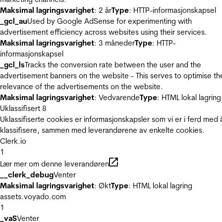
Maksimal lagringsvarighet
: 2 år
Type
: HTTP-informasjonskapsel
_gcl_au
Used by Google AdSense for experimenting with
advertisement efficiency across websites using their services.
Maksimal lagringsvarighet
: 3 måneder
Type
: HTTP-
informasjonskapsel
_gcl_ls
Tracks the conversion rate between the user and the
advertisement banners on the website - This serves to optimise th
relevance of the advertisements on the website.
Maksimal lagringsvarighet
: Vedvarende
Type
: HTML lokal lagring
Uklassifisert
8
Uklassifiserte cookies er informasjonskapsler som vi er i ferd med 
klassifisere, sammen med leverandørene av enkelte cookies.
Clerk.io
1
Lær mer om denne leverandøren
__clerk_debug
Venter
Maksimal lagringsvarighet
: Økt
Type
: HTML lokal lagring
assets.voyado.com
1
_vaS
Venter