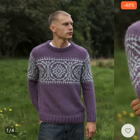
-48%
1
/
4