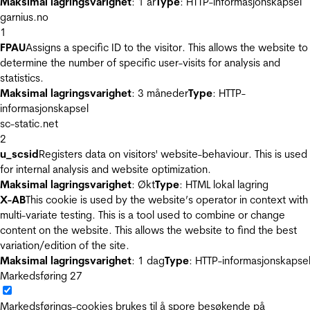
Maksimal lagringsvarighet
: 1 år
Type
: HTTP-informasjonskapsel
garnius.no
1
FPAU
Assigns a specific ID to the visitor. This allows the website to
determine the number of specific user-visits for analysis and
statistics.
Maksimal lagringsvarighet
: 3 måneder
Type
: HTTP-
informasjonskapsel
sc-static.net
2
u_scsid
Registers data on visitors' website-behaviour. This is used
for internal analysis and website optimization.
Maksimal lagringsvarighet
: Økt
Type
: HTML lokal lagring
X-AB
This cookie is used by the website’s operator in context with
multi-variate testing. This is a tool used to combine or change
content on the website. This allows the website to find the best
variation/edition of the site.
Maksimal lagringsvarighet
: 1 dag
Type
: HTTP-informasjonskapse
Markedsføring
27
Markedsførings-cookies brukes til å spore besøkende på