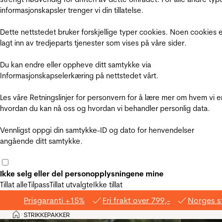
informasjonskapsler trenger vi din tillatelse.
Dette nettstedet bruker forskjellige typer cookies. Noen cookies 
lagt inn av tredjeparts tjenester som vises på våre sider.
Du kan endre eller oppheve ditt samtykke via
Informasjonskapselerkæring på nettstedet vårt.
Les våre Retningslinjer for personvern for å lære mer om hvem vi e
hvordan du kan nå oss og hvordan vi behandler personlig data.
Vennligst oppgi din samtykke-ID og dato for henvendelser
angående ditt samtykke.
Ikke selg eller del personopplysningene mine
Tillat alle
Tilpass
Tillat utvalgte
Ikke tillat
Prisgaranti +15%
Fri frakt over 799,-
Norges s
Hjem
STRIKKEPAKKER
>