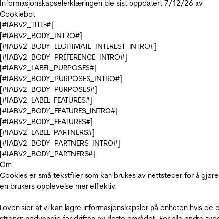
Informasjonskapselerklæringen ble sist oppdatert 7/12/26 av
Cookiebot
[#IABV2_TITLE#]
[#IABV2_BODY_INTRO#]
[#IABV2_BODY_LEGITIMATE_INTEREST_INTRO#]
[#IABV2_BODY_PREFERENCE_INTRO#]
[#IABV2_LABEL_PURPOSES#]
[#IABV2_BODY_PURPOSES_INTRO#]
[#IABV2_BODY_PURPOSES#]
[#IABV2_LABEL_FEATURES#]
[#IABV2_BODY_FEATURES_INTRO#]
[#IABV2_BODY_FEATURES#]
[#IABV2_LABEL_PARTNERS#]
[#IABV2_BODY_PARTNERS_INTRO#]
[#IABV2_BODY_PARTNERS#]
Om
Cookies er små tekstfiler som kan brukes av nettsteder for å gjøre
en brukers opplevelse mer effektiv.
Loven sier at vi kan lagre informasjonskapsler på enheten hvis de e
strengt nødvendig for driften av dette området. For alle andre typ