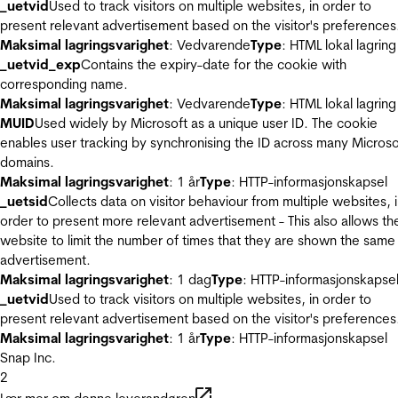
_uetvid
Used to track visitors on multiple websites, in order to
present relevant advertisement based on the visitor's preferences
Maksimal lagringsvarighet
: Vedvarende
Type
: HTML lokal lagring
_uetvid_exp
Contains the expiry-date for the cookie with
corresponding name.
Maksimal lagringsvarighet
: Vedvarende
Type
: HTML lokal lagring
MUID
Used widely by Microsoft as a unique user ID. The cookie
enables user tracking by synchronising the ID across many Microso
domains.
Maksimal lagringsvarighet
: 1 år
Type
: HTTP-informasjonskapsel
_uetsid
Collects data on visitor behaviour from multiple websites, 
order to present more relevant advertisement - This also allows th
website to limit the number of times that they are shown the same
advertisement.
Maksimal lagringsvarighet
: 1 dag
Type
: HTTP-informasjonskapse
_uetvid
Used to track visitors on multiple websites, in order to
present relevant advertisement based on the visitor's preferences
Maksimal lagringsvarighet
: 1 år
Type
: HTTP-informasjonskapsel
Snap Inc.
2