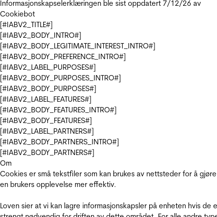
Informasjonskapselerklæringen ble sist oppdatert 7/12/26 av
Cookiebot
[#IABV2_TITLE#]
[#IABV2_BODY_INTRO#]
[#IABV2_BODY_LEGITIMATE_INTEREST_INTRO#]
[#IABV2_BODY_PREFERENCE_INTRO#]
[#IABV2_LABEL_PURPOSES#]
[#IABV2_BODY_PURPOSES_INTRO#]
[#IABV2_BODY_PURPOSES#]
[#IABV2_LABEL_FEATURES#]
[#IABV2_BODY_FEATURES_INTRO#]
[#IABV2_BODY_FEATURES#]
[#IABV2_LABEL_PARTNERS#]
[#IABV2_BODY_PARTNERS_INTRO#]
[#IABV2_BODY_PARTNERS#]
Om
Cookies er små tekstfiler som kan brukes av nettsteder for å gjøre
en brukers opplevelse mer effektiv.
Loven sier at vi kan lagre informasjonskapsler på enheten hvis de e
strengt nødvendig for driften av dette området. For alle andre typ