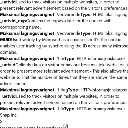
_uetvid
Used to track visitors on multiple websites, in order to
present relevant advertisement based on the visitor's preferences
Maksimal lagringsvarighet
: Vedvarende
Type
: HTML lokal lagring
_uetvid_exp
Contains the expiry-date for the cookie with
corresponding name.
Maksimal lagringsvarighet
: Vedvarende
Type
: HTML lokal lagring
MUID
Used widely by Microsoft as a unique user ID. The cookie
enables user tracking by synchronising the ID across many Microso
domains.
Maksimal lagringsvarighet
: 1 år
Type
: HTTP-informasjonskapsel
_uetsid
Collects data on visitor behaviour from multiple websites, 
order to present more relevant advertisement - This also allows th
website to limit the number of times that they are shown the same
advertisement.
Maksimal lagringsvarighet
: 1 dag
Type
: HTTP-informasjonskapse
_uetvid
Used to track visitors on multiple websites, in order to
present relevant advertisement based on the visitor's preferences
Maksimal lagringsvarighet
: 1 år
Type
: HTTP-informasjonskapsel
Snap Inc.
2