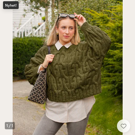
Nyhet!
1
/
1