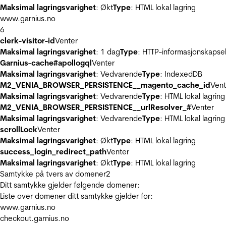
Maksimal lagringsvarighet
: Økt
Type
: HTML lokal lagring
www.garnius.no
6
clerk-visitor-id
Venter
Maksimal lagringsvarighet
: 1 dag
Type
: HTTP-informasjonskapse
Garnius-cache#apollogql
Venter
Maksimal lagringsvarighet
: Vedvarende
Type
: IndexedDB
M2_VENIA_BROWSER_PERSISTENCE__magento_cache_id
Vent
Maksimal lagringsvarighet
: Vedvarende
Type
: HTML lokal lagring
M2_VENIA_BROWSER_PERSISTENCE__urlResolver_#
Venter
Maksimal lagringsvarighet
: Vedvarende
Type
: HTML lokal lagring
scrollLock
Venter
Maksimal lagringsvarighet
: Økt
Type
: HTML lokal lagring
success_login_redirect_path
Venter
Maksimal lagringsvarighet
: Økt
Type
: HTML lokal lagring
Samtykke på tvers av domener
2
Ditt samtykke gjelder følgende domener:
Liste over domener ditt samtykke gjelder for:
www.garnius.no
checkout.garnius.no