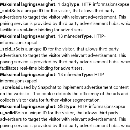
Maksimal lagringsvarighet
: 1 dag
Type
: HTTP-informasjonskapse
_scid
Sets a unique ID for the visitor, that allows third party
advertisers to target the visitor with relevant advertisement. This
pairing service is provided by third party advertisement hubs, whi
facilitates real-time bidding for advertisers.
Maksimal lagringsvarighet
: 13 måneder
Type
: HTTP-
informasjonskapsel
_scid_r
Sets a unique ID for the visitor, that allows third party
advertisers to target the visitor with relevant advertisement. This
pairing service is provided by third party advertisement hubs, whi
facilitates real-time bidding for advertisers.
Maksimal lagringsvarighet
: 13 måneder
Type
: HTTP-
informasjonskapsel
_screload
Used by Snapchat to implement advertisement content
on the website - The cookie detects the efficiency of the ads and
collects visitor data for further visitor segmentation.
Maksimal lagringsvarighet
: Økt
Type
: HTTP-informasjonskapsel
u_sclid
Sets a unique ID for the visitor, that allows third party
advertisers to target the visitor with relevant advertisement. This
pairing service is provided by third party advertisement hubs, whi