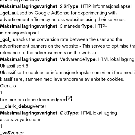
Maksimal lagringsvarighet
: 2 år
Type
: HTTP-informasjonskapsel
_gcl_au
Used by Google AdSense for experimenting with
advertisement efficiency across websites using their services.
Maksimal lagringsvarighet
: 3 måneder
Type
: HTTP-
informasjonskapsel
_gcl_ls
Tracks the conversion rate between the user and the
advertisement banners on the website - This serves to optimise th
relevance of the advertisements on the website.
Maksimal lagringsvarighet
: Vedvarende
Type
: HTML lokal lagring
Uklassifisert
8
Uklassifiserte cookies er informasjonskapsler som vi er i ferd med 
klassifisere, sammen med leverandørene av enkelte cookies.
Clerk.io
1
Lær mer om denne leverandøren
__clerk_debug
Venter
Maksimal lagringsvarighet
: Økt
Type
: HTML lokal lagring
assets.voyado.com
1
_vaS
Venter