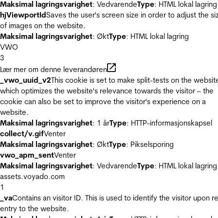
Maksimal lagringsvarighet
: Vedvarende
Type
: HTML lokal lagring
hjViewportId
Saves the user's screen size in order to adjust the si
of images on the website.
Maksimal lagringsvarighet
: Økt
Type
: HTML lokal lagring
VWO
3
Lær mer om denne leverandøren
_vwo_uuid_v2
This cookie is set to make split-tests on the websit
which optimizes the website's relevance towards the visitor – the
cookie can also be set to improve the visitor's experience on a
website.
Maksimal lagringsvarighet
: 1 år
Type
: HTTP-informasjonskapsel
collect/v.gif
Venter
Maksimal lagringsvarighet
: Økt
Type
: Pikselsporing
vwo_apm_sent
Venter
Maksimal lagringsvarighet
: Vedvarende
Type
: HTML lokal lagring
assets.voyado.com
1
_va
Contains an visitor ID. This is used to identify the visitor upon r
entry to the website.