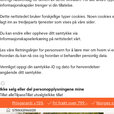
informasjonskapsler trenger vi din tillatelse.
Dette nettstedet bruker forskjellige typer cookies. Noen cookies 
lagt inn av tredjeparts tjenester som vises på våre sider.
Du kan endre eller oppheve ditt samtykke via
Informasjonskapselerkæring på nettstedet vårt.
Les våre Retningslinjer for personvern for å lære mer om hvem vi e
hvordan du kan nå oss og hvordan vi behandler personlig data.
Vennligst oppgi din samtykke-ID og dato for henvendelser
angående ditt samtykke.
Ikke selg eller del personopplysningene mine
Tillat alle
Tilpass
Tillat utvalgte
Ikke tillat
Prisgaranti +15%
Fri frakt over 799,-
Norges s
Hjem
STRIKKEPAKKER
>