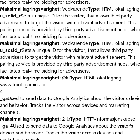
facilitates real-time bidding for advertisers.
Maksimal lagringsvarighet
: Vedvarende
Type
: HTML lokal lagring
u_sclid_r
Sets a unique ID for the visitor, that allows third party
advertisers to target the visitor with relevant advertisement. This
pairing service is provided by third party advertisement hubs, whi
facilitates real-time bidding for advertisers.
Maksimal lagringsvarighet
: Vedvarende
Type
: HTML lokal lagring
u_scsid_r
Sets a unique ID for the visitor, that allows third party
advertisers to target the visitor with relevant advertisement. This
pairing service is provided by third party advertisement hubs, whi
facilitates real-time bidding for advertisers.
Maksimal lagringsvarighet
: Økt
Type
: HTML lokal lagring
www.track.garnius.no
4
_ga
Used to send data to Google Analytics about the visitor's devi
and behavior. Tracks the visitor across devices and marketing
channels.
Maksimal lagringsvarighet
: 2 år
Type
: HTTP-informasjonskapsel
_ga_#
Used to send data to Google Analytics about the visitor's
device and behavior. Tracks the visitor across devices and
marketing channels.