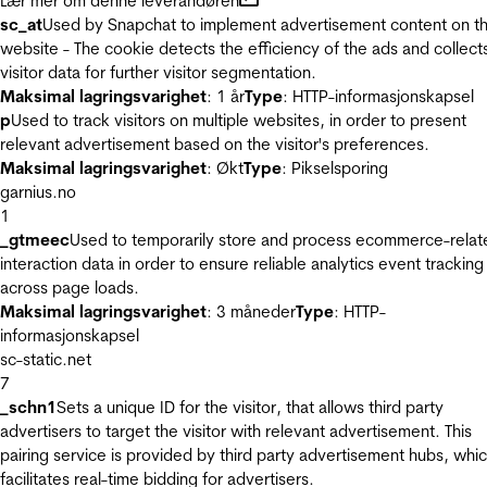
Lær mer om denne leverandøren
sc_at
Used by Snapchat to implement advertisement content on t
website - The cookie detects the efficiency of the ads and collect
visitor data for further visitor segmentation.
Maksimal lagringsvarighet
: 1 år
Type
: HTTP-informasjonskapsel
p
Used to track visitors on multiple websites, in order to present
relevant advertisement based on the visitor's preferences.
Maksimal lagringsvarighet
: Økt
Type
: Pikselsporing
garnius.no
1
_gtmeec
Used to temporarily store and process ecommerce-relat
interaction data in order to ensure reliable analytics event tracking
across page loads.
Maksimal lagringsvarighet
: 3 måneder
Type
: HTTP-
informasjonskapsel
sc-static.net
7
_schn1
Sets a unique ID for the visitor, that allows third party
advertisers to target the visitor with relevant advertisement. This
pairing service is provided by third party advertisement hubs, whi
facilitates real-time bidding for advertisers.