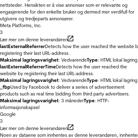
nettsteder. Hensikten er å vise annonser som er relevante og
engasjerende for den enkelte bruker og dermed mer verdifull for
utgivere og tredjeparts annonsører.
Meta Platforms, Inc.
3
Lær mer om denne leverandøren
lastExternalReferrer
Detects how the user reached the website 
registering their last URL-address.
Maksimal lagringsvarighet
: Vedvarende
Type
: HTML lokal lagring
lastExternalReferrerTime
Detects how the user reached the
website by registering their last URL-address.
Maksimal lagringsvarighet
: Vedvarende
Type
: HTML lokal lagring
_fbp
Used by Facebook to deliver a series of advertisement
products such as real time bidding from third party advertisers.
Maksimal lagringsvarighet
: 3 måneder
Type
: HTTP-
informasjonskapsel
Google
3
Lær mer om denne leverandøren
Noen av dataene som innhentes av denne leverandøren, innhente