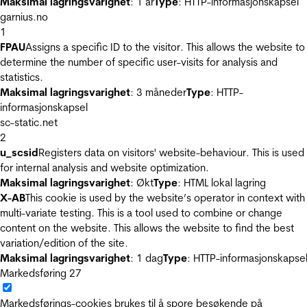
Maksimal lagringsvarighet
: 1 år
Type
: HTTP-informasjonskapsel
garnius.no
1
FPAU
Assigns a specific ID to the visitor. This allows the website to
determine the number of specific user-visits for analysis and
statistics.
Maksimal lagringsvarighet
: 3 måneder
Type
: HTTP-
informasjonskapsel
sc-static.net
2
u_scsid
Registers data on visitors' website-behaviour. This is used
for internal analysis and website optimization.
Maksimal lagringsvarighet
: Økt
Type
: HTML lokal lagring
X-AB
This cookie is used by the website’s operator in context with
multi-variate testing. This is a tool used to combine or change
content on the website. This allows the website to find the best
variation/edition of the site.
Maksimal lagringsvarighet
: 1 dag
Type
: HTTP-informasjonskapse
Markedsføring
27
Markedsførings-cookies brukes til å spore besøkende på