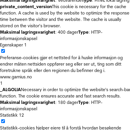
Maksimal lagringsvarighet
: Vedvarende
Type
: HTML lokal lagring
private_content_version
This cookie is necessary for the cache
function. A cache is used by the website to optimize the response
time between the visitor and the website. The cache is usually
stored on the visitor’s browser.
Maksimal lagringsvarighet
: 400 dager
Type
: HTTP-
informasjonskapsel
Egenskaper
1
Preferanse-cookies gjør et nettsted for å huske informasjon og
endrer måten nettsiden oppfører seg eller ser ut, ting som ditt
foretrukne språk eller den regionen du befinner deg i.
www.garnius.no
1
_ALGOLIA
Necessary in order to optimize the website's search-ba
function. The cookie ensures accurate and fast search results.
Maksimal lagringsvarighet
: 180 dager
Type
: HTTP-
informasjonskapsel
Statistikk
12
Statistikk-cookies hjelper eiere til å forstå hvordan besøkende