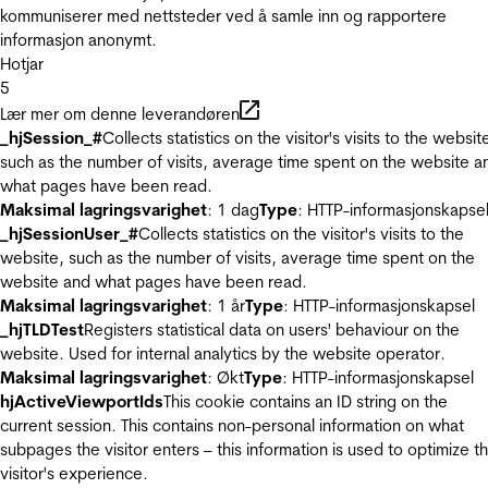
kommuniserer med nettsteder ved å samle inn og rapportere
informasjon anonymt.
Hotjar
5
Lær mer om denne leverandøren
_hjSession_#
Collects statistics on the visitor's visits to the websit
such as the number of visits, average time spent on the website a
what pages have been read.
Maksimal lagringsvarighet
: 1 dag
Type
: HTTP-informasjonskapse
_hjSessionUser_#
Collects statistics on the visitor's visits to the
website, such as the number of visits, average time spent on the
website and what pages have been read.
Maksimal lagringsvarighet
: 1 år
Type
: HTTP-informasjonskapsel
_hjTLDTest
Registers statistical data on users' behaviour on the
website. Used for internal analytics by the website operator.
Maksimal lagringsvarighet
: Økt
Type
: HTTP-informasjonskapsel
hjActiveViewportIds
This cookie contains an ID string on the
current session. This contains non-personal information on what
subpages the visitor enters – this information is used to optimize t
visitor's experience.