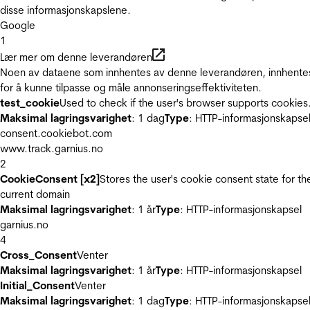
disse informasjonskapslene.
Google
1
Lær mer om denne leverandøren
Noen av dataene som innhentes av denne leverandøren, innhente
for å kunne tilpasse og måle annonseringseffektiviteten.
test_cookie
Used to check if the user's browser supports cookies
Maksimal lagringsvarighet
: 1 dag
Type
: HTTP-informasjonskapse
consent.cookiebot.com
www.track.garnius.no
2
CookieConsent [x2]
Stores the user's cookie consent state for th
current domain
Maksimal lagringsvarighet
: 1 år
Type
: HTTP-informasjonskapsel
garnius.no
4
Cross_Consent
Venter
Maksimal lagringsvarighet
: 1 år
Type
: HTTP-informasjonskapsel
Initial_Consent
Venter
Maksimal lagringsvarighet
: 1 dag
Type
: HTTP-informasjonskapse