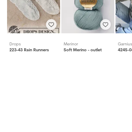
Drops
Merinor
Garniu
223-43 Rain Runners
Soft Merino - outlet
424S-