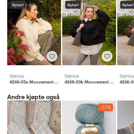
Nyhet!
Nyhet!
Nyhet!
Garnius
Garnius
Garniu
426K-03a Moovement genser
426K-03b Moovement genser
Andre kjøpte også
-51%