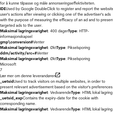
for å kunne tilpasse og måle annonseringseffektiviteten.
IDE
Used by Google DoubleClick to register and report the websit
user's actions after viewing or clicking one of the advertiser's ads
with the purpose of measuring the efficacy of an ad and to presen
targeted ads to the user.
Maksimal lagringsvarighet
: 400 dager
Type
: HTTP-
informasjonskapsel
gmp\conversion#
Venter
Maksimal lagringsvarighet
: Økt
Type
: Pikselsporing
ddm/activity/src=#
Venter
Maksimal lagringsvarighet
: Økt
Type
: Pikselsporing
Microsoft
7
Lær mer om denne leverandøren
_uetsid
Used to track visitors on multiple websites, in order to
present relevant advertisement based on the visitor's preferences
Maksimal lagringsvarighet
: Vedvarende
Type
: HTML lokal lagring
_uetsid_exp
Contains the expiry-date for the cookie with
corresponding name.
Maksimal lagringsvarighet
: Vedvarende
Type
: HTML lokal lagring