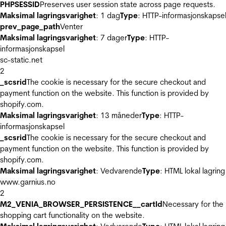
PHPSESSID
Preserves user session state across page requests.
Maksimal lagringsvarighet
: 1 dag
Type
: HTTP-informasjonskapse
prev_page_path
Venter
Maksimal lagringsvarighet
: 7 dager
Type
: HTTP-
informasjonskapsel
sc-static.net
2
_scsrid
The cookie is necessary for the secure checkout and
payment function on the website. This function is provided by
shopify.com.
Maksimal lagringsvarighet
: 13 måneder
Type
: HTTP-
informasjonskapsel
_scsrid
The cookie is necessary for the secure checkout and
payment function on the website. This function is provided by
shopify.com.
Maksimal lagringsvarighet
: Vedvarende
Type
: HTML lokal lagring
www.garnius.no
2
M2_VENIA_BROWSER_PERSISTENCE__cartId
Necessary for the
shopping cart functionality on the website.