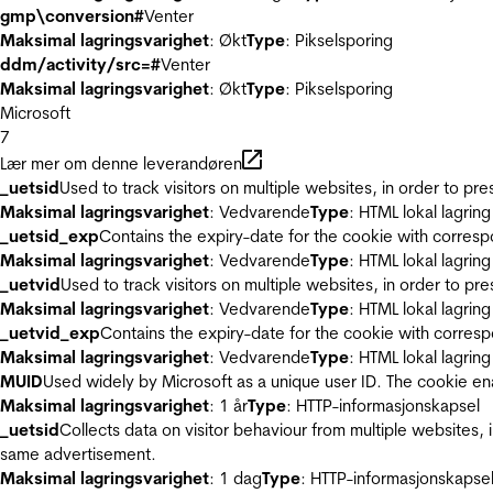
gmp\conversion#
Venter
Maksimal lagringsvarighet
: Økt
Type
: Pikselsporing
ddm/activity/src=#
Venter
Maksimal lagringsvarighet
: Økt
Type
: Pikselsporing
Microsoft
7
Lær mer om denne leverandøren
_uetsid
Used to track visitors on multiple websites, in order to pr
Maksimal lagringsvarighet
: Vedvarende
Type
: HTML lokal lagring
_uetsid_exp
Contains the expiry-date for the cookie with corres
Maksimal lagringsvarighet
: Vedvarende
Type
: HTML lokal lagring
_uetvid
Used to track visitors on multiple websites, in order to pr
Maksimal lagringsvarighet
: Vedvarende
Type
: HTML lokal lagring
_uetvid_exp
Contains the expiry-date for the cookie with corres
Maksimal lagringsvarighet
: Vedvarende
Type
: HTML lokal lagring
MUID
Used widely by Microsoft as a unique user ID. The cookie en
Maksimal lagringsvarighet
: 1 år
Type
: HTTP-informasjonskapsel
_uetsid
Collects data on visitor behaviour from multiple websites, 
same advertisement.
Maksimal lagringsvarighet
: 1 dag
Type
: HTTP-informasjonskapse