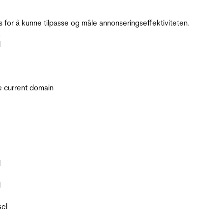
for å kunne tilpasse og måle annonseringseffektiviteten.
.
l
he current domain
l
l
sel