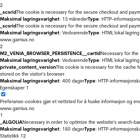
2
_scsrid
The cookie is necessary for the secure checkout and payme
Maksimal lagringsvarighet
: 13 måneder
Type
: HTTP-informasjon
_scsrid
The cookie is necessary for the secure checkout and payme
Maksimal lagringsvarighet
: Vedvarende
Type
: HTML lokal lagring
www.garnius.no
2
M2_VENIA_BROWSER_PERSISTENCE__cartId
Necessary for the 
Maksimal lagringsvarighet
: Vedvarende
Type
: HTML lokal lagring
private_content_version
This cookie is necessary for the cache 
stored on the visitor’s browser.
Maksimal lagringsvarighet
: 400 dager
Type
: HTTP-informasjonsk
Egenskaper
1
Preferanse-cookies gjør et nettsted for å huske informasjon og end
www.garnius.no
1
_ALGOLIA
Necessary in order to optimize the website's search-bar
Maksimal lagringsvarighet
: 180 dager
Type
: HTTP-informasjonsk
Statistikk
12