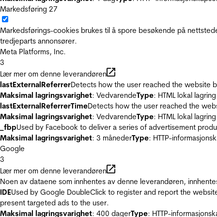
Markedsføring
27
Markedsførings-cookies brukes til å spore besøkende på nettstede
tredjeparts annonsører.
Meta Platforms, Inc.
3
Lær mer om denne leverandøren
lastExternalReferrer
Detects how the user reached the website by 
Maksimal lagringsvarighet
: Vedvarende
Type
: HTML lokal lagring
lastExternalReferrerTime
Detects how the user reached the websi
Maksimal lagringsvarighet
: Vedvarende
Type
: HTML lokal lagring
_fbp
Used by Facebook to deliver a series of advertisement product
Maksimal lagringsvarighet
: 3 måneder
Type
: HTTP-informasjonsk
Google
3
Lær mer om denne leverandøren
Noen av dataene som innhentes av denne leverandøren, innhentes 
IDE
Used by Google DoubleClick to register and report the website u
present targeted ads to the user.
Maksimal lagringsvarighet
: 400 dager
Type
: HTTP-informasjonsk