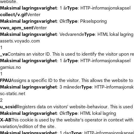
website.
Maksimal lagringsvarighet
: 1 år
Type
: HTTP-informasjonskapsel
collect/v.gif
Venter
Maksimal lagringsvarighet
: Økt
Type
: Pikselsporing
vwo_apm_sent
Venter
Maksimal lagringsvarighet
: Vedvarende
Type
: HTML lokal lagring
assets.voyado.com
1
_va
Contains an visitor ID. This is used to identify the visitor upon 
Maksimal lagringsvarighet
: 1 år
Type
: HTTP-informasjonskapsel
garnius.no
1
FPAU
Assigns a specific ID to the visitor. This allows the website to
Maksimal lagringsvarighet
: 3 måneder
Type
: HTTP-informasjonsk
sc-static.net
2
u_scsid
Registers data on visitors' website-behaviour. This is used 
Maksimal lagringsvarighet
: Økt
Type
: HTML lokal lagring
X-AB
This cookie is used by the website’s operator in context with 
variation/edition of the site.
Maksimal lagringsvarighet
: 1 dag
Type
: HTTP-informasjonskapse