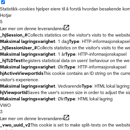
Statistikk-cookies hjelper eiere til å forstå hvordan besøkende 
Hotjar
5
Lær mer om denne leverandøren
_hjSession_#
Collects statistics on the visitor's visits to the we
Maksimal lagringsvarighet
: 1 dag
Type
: HTTP-informasjonskapse
_hjSessionUser_#
Collects statistics on the visitor's visits to t
Maksimal lagringsvarighet
: 1 år
Type
: HTTP-informasjonskapsel
_hjTLDTest
Registers statistical data on users' behaviour on the we
Maksimal lagringsvarighet
: Økt
Type
: HTTP-informasjonskapsel
hjActiveViewportIds
This cookie contains an ID string on the curr
visitor's experience.
Maksimal lagringsvarighet
: Vedvarende
Type
: HTML lokal lagring
hjViewportId
Saves the user's screen size in order to adjust the s
Maksimal lagringsvarighet
: Økt
Type
: HTML lokal lagring
VWO
3
Lær mer om denne leverandøren
_vwo_uuid_v2
This cookie is set to make split-tests on the websi