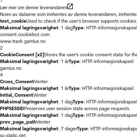
1
Lær mer om denne leverandøren
Noen av dataene som innhentes av denne leverandøren, innhentes 
test_cookie
Used to check if the user's browser supports cookies
Maksimal lagringsvarighet
: 1 dag
Type
: HTTP-informasjonskapse
consent.cookiebot.com
www.track.garnius.no
2
CookieConsent [x2]
Stores the user's cookie consent state for t
Maksimal lagringsvarighet
: 1 år
Type
: HTTP-informasjonskapsel
garnius.no
4
Cross_Consent
Venter
Maksimal lagringsvarighet
: 1 år
Type
: HTTP-informasjonskapsel
Initial_Consent
Venter
Maksimal lagringsvarighet
: 1 dag
Type
: HTTP-informasjonskapse
PHPSESSID
Preserves user session state across page requests.
Maksimal lagringsvarighet
: 1 dag
Type
: HTTP-informasjonskapse
prev_page_path
Venter
Maksimal lagringsvarighet
: 7 dager
Type
: HTTP-informasjonskap
sc-static.net