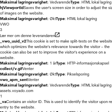
Maksimal lagringsvarighet
: Vedvarende
Type
: HTML lokal lagring
hjViewportId
Saves the user's screen size in order to adjust the si
of images on the website.
Maksimal lagringsvarighet
: Økt
Type
: HTML lokal lagring
VWO
3
Lær mer om denne leverandøren
_vwo_uuid_v2
This cookie is set to make split-tests on the websit
which optimizes the website's relevance towards the visitor – the
cookie can also be set to improve the visitor's experience on a
website.
Maksimal lagringsvarighet
: 1 år
Type
: HTTP-informasjonskapsel
collect/v.gif
Venter
Maksimal lagringsvarighet
: Økt
Type
: Pikselsporing
vwo_apm_sent
Venter
Maksimal lagringsvarighet
: Vedvarende
Type
: HTML lokal lagring
assets.voyado.com
1
_va
Contains an visitor ID. This is used to identify the visitor upon r
entry to the website.