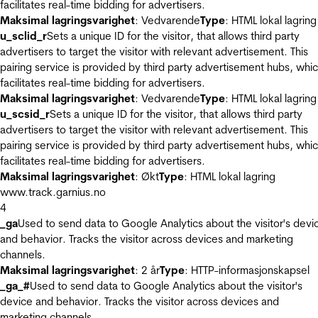
facilitates real-time bidding for advertisers.
Maksimal lagringsvarighet
: Vedvarende
Type
: HTML lokal lagring
u_sclid_r
Sets a unique ID for the visitor, that allows third party
advertisers to target the visitor with relevant advertisement. This
pairing service is provided by third party advertisement hubs, whi
facilitates real-time bidding for advertisers.
Maksimal lagringsvarighet
: Vedvarende
Type
: HTML lokal lagring
u_scsid_r
Sets a unique ID for the visitor, that allows third party
advertisers to target the visitor with relevant advertisement. This
pairing service is provided by third party advertisement hubs, whi
facilitates real-time bidding for advertisers.
Maksimal lagringsvarighet
: Økt
Type
: HTML lokal lagring
www.track.garnius.no
4
_ga
Used to send data to Google Analytics about the visitor's devi
and behavior. Tracks the visitor across devices and marketing
channels.
Maksimal lagringsvarighet
: 2 år
Type
: HTTP-informasjonskapsel
_ga_#
Used to send data to Google Analytics about the visitor's
device and behavior. Tracks the visitor across devices and
marketing channels.