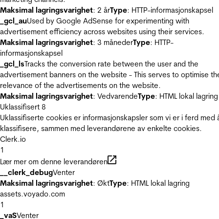
Maksimal lagringsvarighet
: 2 år
Type
: HTTP-informasjonskapsel
_gcl_au
Used by Google AdSense for experimenting with
advertisement efficiency across websites using their services.
Maksimal lagringsvarighet
: 3 måneder
Type
: HTTP-
informasjonskapsel
_gcl_ls
Tracks the conversion rate between the user and the
advertisement banners on the website - This serves to optimise th
relevance of the advertisements on the website.
Maksimal lagringsvarighet
: Vedvarende
Type
: HTML lokal lagring
Uklassifisert
8
Uklassifiserte cookies er informasjonskapsler som vi er i ferd med 
klassifisere, sammen med leverandørene av enkelte cookies.
Clerk.io
1
Lær mer om denne leverandøren
__clerk_debug
Venter
Maksimal lagringsvarighet
: Økt
Type
: HTML lokal lagring
assets.voyado.com
1
_vaS
Venter