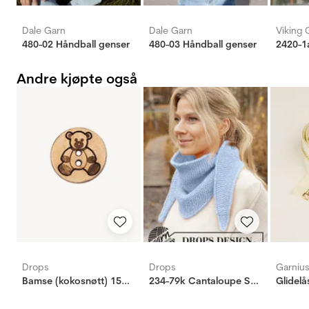
Dale Garn
Dale Garn
Viking 
480-02 Håndball genser
480-03 Håndball genser
2420-1a
Andre kjøpte også
Drops
Drops
Garniu
Bamse (kokosnøtt) 15mm
234-79k Cantaloupe Shawl