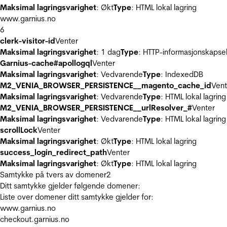
Maksimal lagringsvarighet
: Økt
Type
: HTML lokal lagring
www.garnius.no
6
clerk-visitor-id
Venter
Maksimal lagringsvarighet
: 1 dag
Type
: HTTP-informasjonskapse
Garnius-cache#apollogql
Venter
Maksimal lagringsvarighet
: Vedvarende
Type
: IndexedDB
M2_VENIA_BROWSER_PERSISTENCE__magento_cache_id
Vent
Maksimal lagringsvarighet
: Vedvarende
Type
: HTML lokal lagring
M2_VENIA_BROWSER_PERSISTENCE__urlResolver_#
Venter
Maksimal lagringsvarighet
: Vedvarende
Type
: HTML lokal lagring
scrollLock
Venter
Maksimal lagringsvarighet
: Økt
Type
: HTML lokal lagring
success_login_redirect_path
Venter
Maksimal lagringsvarighet
: Økt
Type
: HTML lokal lagring
Samtykke på tvers av domener
2
Ditt samtykke gjelder følgende domener:
Liste over domener ditt samtykke gjelder for:
www.garnius.no
checkout.garnius.no