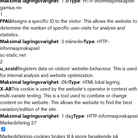
Maksimal lagringsvarighet
: 1 år
Type
: HTTP-informasjonskapsel
garnius.no
1
FPAU
Assigns a specific ID to the visitor. This allows the website to
determine the number of specific user-visits for analysis and
statistics.
Maksimal lagringsvarighet
: 3 måneder
Type
: HTTP-
informasjonskapsel
sc-static.net
2
u_scsid
Registers data on visitors' website-behaviour. This is used
for internal analysis and website optimization.
Maksimal lagringsvarighet
: Økt
Type
: HTML lokal lagring
X-AB
This cookie is used by the website’s operator in context with
multi-variate testing. This is a tool used to combine or change
content on the website. This allows the website to find the best
variation/edition of the site.
Maksimal lagringsvarighet
: 1 dag
Type
: HTTP-informasjonskapse
Markedsføring
27
Markedsførings-cookies brukes til å spore besøkende på