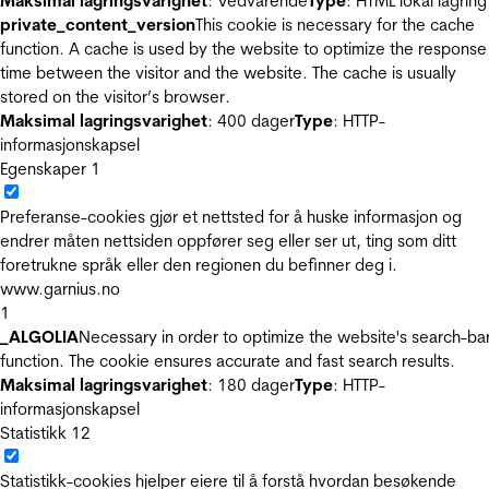
Maksimal lagringsvarighet
: Vedvarende
Type
: HTML lokal lagring
private_content_version
This cookie is necessary for the cache
function. A cache is used by the website to optimize the response
time between the visitor and the website. The cache is usually
stored on the visitor’s browser.
Maksimal lagringsvarighet
: 400 dager
Type
: HTTP-
informasjonskapsel
Egenskaper
1
Preferanse-cookies gjør et nettsted for å huske informasjon og
endrer måten nettsiden oppfører seg eller ser ut, ting som ditt
foretrukne språk eller den regionen du befinner deg i.
www.garnius.no
1
_ALGOLIA
Necessary in order to optimize the website's search-ba
function. The cookie ensures accurate and fast search results.
Maksimal lagringsvarighet
: 180 dager
Type
: HTTP-
informasjonskapsel
Statistikk
12
Statistikk-cookies hjelper eiere til å forstå hvordan besøkende