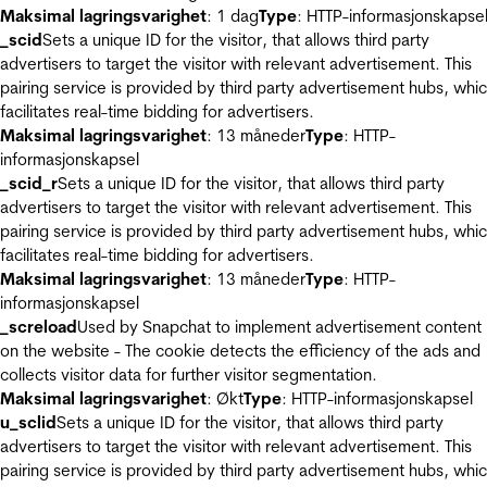
Maksimal lagringsvarighet
: 1 dag
Type
: HTTP-informasjonskapse
_scid
Sets a unique ID for the visitor, that allows third party
advertisers to target the visitor with relevant advertisement. This
pairing service is provided by third party advertisement hubs, whi
facilitates real-time bidding for advertisers.
Maksimal lagringsvarighet
: 13 måneder
Type
: HTTP-
informasjonskapsel
_scid_r
Sets a unique ID for the visitor, that allows third party
advertisers to target the visitor with relevant advertisement. This
pairing service is provided by third party advertisement hubs, whi
facilitates real-time bidding for advertisers.
Maksimal lagringsvarighet
: 13 måneder
Type
: HTTP-
informasjonskapsel
_screload
Used by Snapchat to implement advertisement content
on the website - The cookie detects the efficiency of the ads and
collects visitor data for further visitor segmentation.
Maksimal lagringsvarighet
: Økt
Type
: HTTP-informasjonskapsel
u_sclid
Sets a unique ID for the visitor, that allows third party
advertisers to target the visitor with relevant advertisement. This
pairing service is provided by third party advertisement hubs, whi