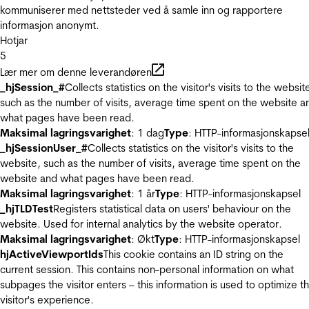
kommuniserer med nettsteder ved å samle inn og rapportere
informasjon anonymt.
Hotjar
5
Lær mer om denne leverandøren
_hjSession_#
Collects statistics on the visitor's visits to the websit
such as the number of visits, average time spent on the website a
what pages have been read.
Maksimal lagringsvarighet
: 1 dag
Type
: HTTP-informasjonskapse
_hjSessionUser_#
Collects statistics on the visitor's visits to the
website, such as the number of visits, average time spent on the
website and what pages have been read.
Maksimal lagringsvarighet
: 1 år
Type
: HTTP-informasjonskapsel
_hjTLDTest
Registers statistical data on users' behaviour on the
website. Used for internal analytics by the website operator.
Maksimal lagringsvarighet
: Økt
Type
: HTTP-informasjonskapsel
hjActiveViewportIds
This cookie contains an ID string on the
current session. This contains non-personal information on what
subpages the visitor enters – this information is used to optimize t
visitor's experience.