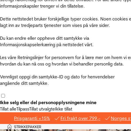
informasjonskapsler trenger vi din tillatelse.
Dette nettstedet bruker forskjellige typer cookies. Noen cookies 
lagt inn av tredjeparts tjenester som vises på våre sider.
Du kan endre eller oppheve ditt samtykke via
Informasjonskapselerkæring på nettstedet vårt.
Les våre Retningslinjer for personvern for å lære mer om hvem vi e
hvordan du kan nå oss og hvordan vi behandler personlig data.
Vennligst oppgi din samtykke-ID og dato for henvendelser
angående ditt samtykke.
Ikke selg eller del personopplysningene mine
Tillat alle
Tilpass
Tillat utvalgte
Ikke tillat
Prisgaranti +15%
Fri frakt over 799,-
Norges s
Hjem
STRIKKEPAKKER
>