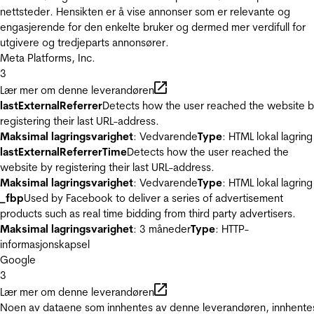
nettsteder. Hensikten er å vise annonser som er relevante og
engasjerende for den enkelte bruker og dermed mer verdifull for
utgivere og tredjeparts annonsører.
Meta Platforms, Inc.
3
Lær mer om denne leverandøren
lastExternalReferrer
Detects how the user reached the website 
registering their last URL-address.
Maksimal lagringsvarighet
: Vedvarende
Type
: HTML lokal lagring
lastExternalReferrerTime
Detects how the user reached the
website by registering their last URL-address.
Maksimal lagringsvarighet
: Vedvarende
Type
: HTML lokal lagring
_fbp
Used by Facebook to deliver a series of advertisement
products such as real time bidding from third party advertisers.
Maksimal lagringsvarighet
: 3 måneder
Type
: HTTP-
informasjonskapsel
Google
3
Lær mer om denne leverandøren
Noen av dataene som innhentes av denne leverandøren, innhente