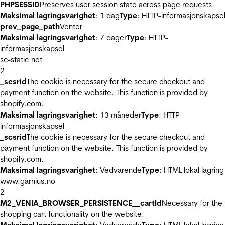
PHPSESSID
Preserves user session state across page requests.
Maksimal lagringsvarighet
: 1 dag
Type
: HTTP-informasjonskapse
prev_page_path
Venter
Maksimal lagringsvarighet
: 7 dager
Type
: HTTP-
informasjonskapsel
sc-static.net
2
_scsrid
The cookie is necessary for the secure checkout and
payment function on the website. This function is provided by
shopify.com.
Maksimal lagringsvarighet
: 13 måneder
Type
: HTTP-
informasjonskapsel
_scsrid
The cookie is necessary for the secure checkout and
payment function on the website. This function is provided by
shopify.com.
Maksimal lagringsvarighet
: Vedvarende
Type
: HTML lokal lagring
www.garnius.no
2
M2_VENIA_BROWSER_PERSISTENCE__cartId
Necessary for the
shopping cart functionality on the website.