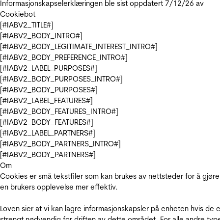
Informasjonskapselerklæringen ble sist oppdatert 7/12/26 av
Cookiebot
[#IABV2_TITLE#]
[#IABV2_BODY_INTRO#]
[#IABV2_BODY_LEGITIMATE_INTEREST_INTRO#]
[#IABV2_BODY_PREFERENCE_INTRO#]
[#IABV2_LABEL_PURPOSES#]
[#IABV2_BODY_PURPOSES_INTRO#]
[#IABV2_BODY_PURPOSES#]
[#IABV2_LABEL_FEATURES#]
[#IABV2_BODY_FEATURES_INTRO#]
[#IABV2_BODY_FEATURES#]
[#IABV2_LABEL_PARTNERS#]
[#IABV2_BODY_PARTNERS_INTRO#]
[#IABV2_BODY_PARTNERS#]
Om
Cookies er små tekstfiler som kan brukes av nettsteder for å gjøre
en brukers opplevelse mer effektiv.
Loven sier at vi kan lagre informasjonskapsler på enheten hvis de e
strengt nødvendig for driften av dette området. For alle andre typ