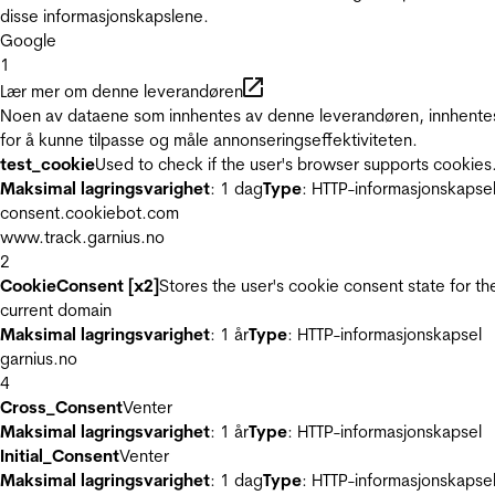
disse informasjonskapslene.
Google
1
Lær mer om denne leverandøren
Noen av dataene som innhentes av denne leverandøren, innhente
for å kunne tilpasse og måle annonseringseffektiviteten.
test_cookie
Used to check if the user's browser supports cookies
Maksimal lagringsvarighet
: 1 dag
Type
: HTTP-informasjonskapse
consent.cookiebot.com
www.track.garnius.no
2
CookieConsent [x2]
Stores the user's cookie consent state for th
current domain
Maksimal lagringsvarighet
: 1 år
Type
: HTTP-informasjonskapsel
garnius.no
4
Cross_Consent
Venter
Maksimal lagringsvarighet
: 1 år
Type
: HTTP-informasjonskapsel
Initial_Consent
Venter
Maksimal lagringsvarighet
: 1 dag
Type
: HTTP-informasjonskapse