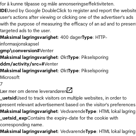
for å kunne tilpasse og måle annonseringseffektiviteten.
IDE
Used by Google DoubleClick to register and report the websit
user's actions after viewing or clicking one of the advertiser's ads
with the purpose of measuring the efficacy of an ad and to presen
targeted ads to the user.
Maksimal lagringsvarighet
: 400 dager
Type
: HTTP-
informasjonskapsel
gmp\conversion#
Venter
Maksimal lagringsvarighet
: Økt
Type
: Pikselsporing
ddm/activity/src=#
Venter
Maksimal lagringsvarighet
: Økt
Type
: Pikselsporing
Microsoft
7
Lær mer om denne leverandøren
_uetsid
Used to track visitors on multiple websites, in order to
present relevant advertisement based on the visitor's preferences
Maksimal lagringsvarighet
: Vedvarende
Type
: HTML lokal lagring
_uetsid_exp
Contains the expiry-date for the cookie with
corresponding name.
Maksimal lagringsvarighet
: Vedvarende
Type
: HTML lokal lagring