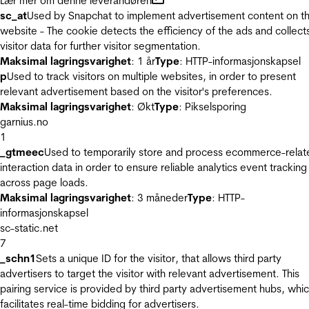
Lær mer om denne leverandøren
sc_at
Used by Snapchat to implement advertisement content on t
website - The cookie detects the efficiency of the ads and collect
visitor data for further visitor segmentation.
Maksimal lagringsvarighet
: 1 år
Type
: HTTP-informasjonskapsel
p
Used to track visitors on multiple websites, in order to present
relevant advertisement based on the visitor's preferences.
Maksimal lagringsvarighet
: Økt
Type
: Pikselsporing
garnius.no
1
_gtmeec
Used to temporarily store and process ecommerce-relat
interaction data in order to ensure reliable analytics event tracking
across page loads.
Maksimal lagringsvarighet
: 3 måneder
Type
: HTTP-
informasjonskapsel
sc-static.net
7
_schn1
Sets a unique ID for the visitor, that allows third party
advertisers to target the visitor with relevant advertisement. This
pairing service is provided by third party advertisement hubs, whi
facilitates real-time bidding for advertisers.