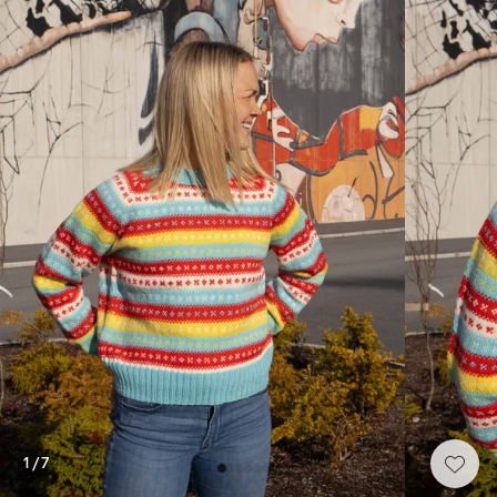
1
/
7