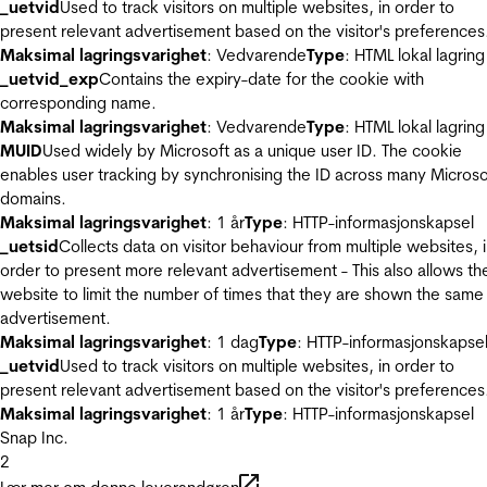
_uetvid
Used to track visitors on multiple websites, in order to
present relevant advertisement based on the visitor's preferences
Maksimal lagringsvarighet
: Vedvarende
Type
: HTML lokal lagring
_uetvid_exp
Contains the expiry-date for the cookie with
corresponding name.
Maksimal lagringsvarighet
: Vedvarende
Type
: HTML lokal lagring
MUID
Used widely by Microsoft as a unique user ID. The cookie
enables user tracking by synchronising the ID across many Microso
domains.
Maksimal lagringsvarighet
: 1 år
Type
: HTTP-informasjonskapsel
_uetsid
Collects data on visitor behaviour from multiple websites, 
order to present more relevant advertisement - This also allows th
website to limit the number of times that they are shown the same
advertisement.
Maksimal lagringsvarighet
: 1 dag
Type
: HTTP-informasjonskapse
_uetvid
Used to track visitors on multiple websites, in order to
present relevant advertisement based on the visitor's preferences
Maksimal lagringsvarighet
: 1 år
Type
: HTTP-informasjonskapsel
Snap Inc.
2