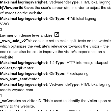
Maksimal lagringsvarighet
: Vedvarende
Type
: HTML lokal lagring
hjViewportId
Saves the user's screen size in order to adjust the si
of images on the website.
Maksimal lagringsvarighet
: Økt
Type
: HTML lokal lagring
VWO
3
Lær mer om denne leverandøren
_vwo_uuid_v2
This cookie is set to make split-tests on the websit
which optimizes the website's relevance towards the visitor – the
cookie can also be set to improve the visitor's experience on a
website.
Maksimal lagringsvarighet
: 1 år
Type
: HTTP-informasjonskapsel
collect/v.gif
Venter
Maksimal lagringsvarighet
: Økt
Type
: Pikselsporing
vwo_apm_sent
Venter
Maksimal lagringsvarighet
: Vedvarende
Type
: HTML lokal lagring
assets.voyado.com
1
_va
Contains an visitor ID. This is used to identify the visitor upon r
entry to the website.