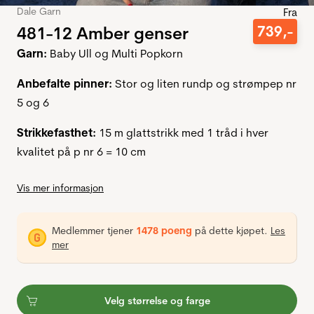
Dale Garn
Fra
481-12 Amber genser
739
,-
Garn:
Baby Ull og Multi Popkorn
Anbefalte pinner:
Stor og liten rundp og strømpep nr
5 og 6
Strikkefasthet:
15 m glattstrikk med 1 tråd i hver
kvalitet på p nr 6 = 10 cm
Vis mer informasjon
Medlemmer tjener
1478 poeng
på dette kjøpet.
Les
mer
Velg størrelse og farge