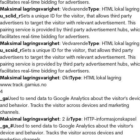
facilitates real-time bidding for advertisers.
Maksimal lagringsvarighet
: Vedvarende
Type
: HTML lokal lagring
u_sclid_r
Sets a unique ID for the visitor, that allows third party
advertisers to target the visitor with relevant advertisement. This
pairing service is provided by third party advertisement hubs, whi
facilitates real-time bidding for advertisers.
Maksimal lagringsvarighet
: Vedvarende
Type
: HTML lokal lagring
u_scsid_r
Sets a unique ID for the visitor, that allows third party
advertisers to target the visitor with relevant advertisement. This
pairing service is provided by third party advertisement hubs, whi
facilitates real-time bidding for advertisers.
Maksimal lagringsvarighet
: Økt
Type
: HTML lokal lagring
www.track.garnius.no
4
_ga
Used to send data to Google Analytics about the visitor's devi
and behavior. Tracks the visitor across devices and marketing
channels.
Maksimal lagringsvarighet
: 2 år
Type
: HTTP-informasjonskapsel
_ga_#
Used to send data to Google Analytics about the visitor's
device and behavior. Tracks the visitor across devices and
marketing channels.