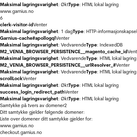
Maksimal lagringsvarighet
: Økt
Type
: HTML lokal lagring
www.garnius.no
6
clerk-visitor-id
Venter
Maksimal lagringsvarighet
: 1 dag
Type
: HTTP-informasjonskapse
Garnius-cache#apollogql
Venter
Maksimal lagringsvarighet
: Vedvarende
Type
: IndexedDB
M2_VENIA_BROWSER_PERSISTENCE__magento_cache_id
Vent
Maksimal lagringsvarighet
: Vedvarende
Type
: HTML lokal lagring
M2_VENIA_BROWSER_PERSISTENCE__urlResolver_#
Venter
Maksimal lagringsvarighet
: Vedvarende
Type
: HTML lokal lagring
scrollLock
Venter
Maksimal lagringsvarighet
: Økt
Type
: HTML lokal lagring
success_login_redirect_path
Venter
Maksimal lagringsvarighet
: Økt
Type
: HTML lokal lagring
Samtykke på tvers av domener
2
Ditt samtykke gjelder følgende domener:
Liste over domener ditt samtykke gjelder for:
www.garnius.no
checkout.garnius.no