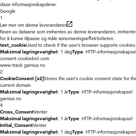
disse informasjonskapslene.
Google
1
Lær mer om denne leverandøren
Noen av dataene som innhentes av denne leverandøren, innhente
for å kunne tilpasse og måle annonseringseffektiviteten.
test_cookie
Used to check if the user's browser supports cookies
Maksimal lagringsvarighet
: 1 dag
Type
: HTTP-informasjonskapse
consent.cookiebot.com
www.track.garnius.no
2
CookieConsent [x2]
Stores the user's cookie consent state for th
current domain
Maksimal lagringsvarighet
: 1 år
Type
: HTTP-informasjonskapsel
garnius.no
4
Cross_Consent
Venter
Maksimal lagringsvarighet
: 1 år
Type
: HTTP-informasjonskapsel
Initial_Consent
Venter
Maksimal lagringsvarighet
: 1 dag
Type
: HTTP-informasjonskapse