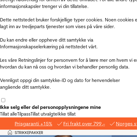
informasjonskapsler trenger vi din tillatelse.
Dette nettstedet bruker forskjellige typer cookies. Noen cookies 
lagt inn av tredjeparts tjenester som vises på våre sider.
Du kan endre eller oppheve ditt samtykke via
Informasjonskapselerkæring på nettstedet vårt.
Les våre Retningslinjer for personvern for å lære mer om hvem vi e
hvordan du kan nå oss og hvordan vi behandler personlig data.
Vennligst oppgi din samtykke-ID og dato for henvendelser
angående ditt samtykke.
Ikke selg eller del personopplysningene mine
Tillat alle
Tilpass
Tillat utvalgte
Ikke tillat
Prisgaranti +15%
Fri frakt over 799,-
Norges s
Hjem
STRIKKEPAKKER
>