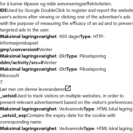
for å kunne tilpasse og måle annonseringseffektiviteten.
IDE
Used by Google DoubleClick to register and report the websit
user's actions after viewing or clicking one of the advertiser's ads
with the purpose of measuring the efficacy of an ad and to presen
targeted ads to the user.
Maksimal lagringsvarighet
: 400 dager
Type
: HTTP-
informasjonskapsel
gmp\conversion#
Venter
Maksimal lagringsvarighet
: Økt
Type
: Pikselsporing
ddm/activity/src=#
Venter
Maksimal lagringsvarighet
: Økt
Type
: Pikselsporing
Microsoft
7
Lær mer om denne leverandøren
_uetsid
Used to track visitors on multiple websites, in order to
present relevant advertisement based on the visitor's preferences
Maksimal lagringsvarighet
: Vedvarende
Type
: HTML lokal lagring
_uetsid_exp
Contains the expiry-date for the cookie with
corresponding name.
Maksimal lagringsvarighet
: Vedvarende
Type
: HTML lokal lagring