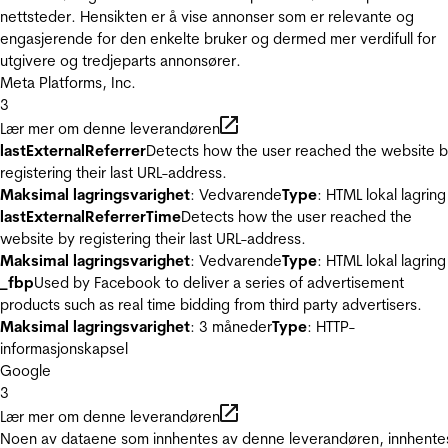
nettsteder. Hensikten er å vise annonser som er relevante og
engasjerende for den enkelte bruker og dermed mer verdifull for
utgivere og tredjeparts annonsører.
Meta Platforms, Inc.
3
Lær mer om denne leverandøren
lastExternalReferrer
Detects how the user reached the website 
registering their last URL-address.
Maksimal lagringsvarighet
: Vedvarende
Type
: HTML lokal lagring
lastExternalReferrerTime
Detects how the user reached the
website by registering their last URL-address.
Maksimal lagringsvarighet
: Vedvarende
Type
: HTML lokal lagring
_fbp
Used by Facebook to deliver a series of advertisement
products such as real time bidding from third party advertisers.
Maksimal lagringsvarighet
: 3 måneder
Type
: HTTP-
informasjonskapsel
Google
3
Lær mer om denne leverandøren
Noen av dataene som innhentes av denne leverandøren, innhente