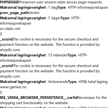
PHPSESSID
Preserves user session state across page requests.
Maksimal lagringsvarighet
: 1 dag
Type
: HTTP-informasjonskapse
prev_page_path
Venter
Maksimal lagringsvarighet
: 7 dager
Type
: HTTP-
informasjonskapsel
sc-static.net
2
_scsrid
The cookie is necessary for the secure checkout and
payment function on the website. This function is provided by
shopify.com.
Maksimal lagringsvarighet
: 13 måneder
Type
: HTTP-
informasjonskapsel
_scsrid
The cookie is necessary for the secure checkout and
payment function on the website. This function is provided by
shopify.com.
Maksimal lagringsvarighet
: Vedvarende
Type
: HTML lokal lagring
www.garnius.no
2
M2_VENIA_BROWSER_PERSISTENCE__cartId
Necessary for the
shopping cart functionality on the website.