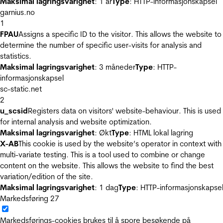
Maksimal lagringsvarighet
: 1 år
Type
: HTTP-informasjonskapsel
garnius.no
1
FPAU
Assigns a specific ID to the visitor. This allows the website to
determine the number of specific user-visits for analysis and
statistics.
Maksimal lagringsvarighet
: 3 måneder
Type
: HTTP-
informasjonskapsel
sc-static.net
2
u_scsid
Registers data on visitors' website-behaviour. This is used
for internal analysis and website optimization.
Maksimal lagringsvarighet
: Økt
Type
: HTML lokal lagring
X-AB
This cookie is used by the website’s operator in context with
multi-variate testing. This is a tool used to combine or change
content on the website. This allows the website to find the best
variation/edition of the site.
Maksimal lagringsvarighet
: 1 dag
Type
: HTTP-informasjonskapse
Markedsføring
27
Markedsførings-cookies brukes til å spore besøkende på