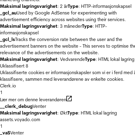
Maksimal lagringsvarighet
: 2 år
Type
: HTTP-informasjonskapsel
_gcl_au
Used by Google AdSense for experimenting with
advertisement efficiency across websites using their services.
Maksimal lagringsvarighet
: 3 måneder
Type
: HTTP-
informasjonskapsel
_gcl_ls
Tracks the conversion rate between the user and the
advertisement banners on the website - This serves to optimise th
relevance of the advertisements on the website.
Maksimal lagringsvarighet
: Vedvarende
Type
: HTML lokal lagring
Uklassifisert
8
Uklassifiserte cookies er informasjonskapsler som vi er i ferd med 
klassifisere, sammen med leverandørene av enkelte cookies.
Clerk.io
1
Lær mer om denne leverandøren
__clerk_debug
Venter
Maksimal lagringsvarighet
: Økt
Type
: HTML lokal lagring
assets.voyado.com
1
_vaS
Venter