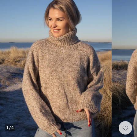
1
/
4