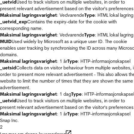
_uetvid
Used to track visitors on multiple websites, in order to
present relevant advertisement based on the visitor's preferences
Maksimal lagringsvarighet
: Vedvarende
Type
: HTML lokal lagring
_uetvid_exp
Contains the expiry-date for the cookie with
corresponding name.
Maksimal lagringsvarighet
: Vedvarende
Type
: HTML lokal lagring
MUID
Used widely by Microsoft as a unique user ID. The cookie
enables user tracking by synchronising the ID across many Microso
domains.
Maksimal lagringsvarighet
: 1 år
Type
: HTTP-informasjonskapsel
_uetsid
Collects data on visitor behaviour from multiple websites, 
order to present more relevant advertisement - This also allows th
website to limit the number of times that they are shown the same
advertisement.
Maksimal lagringsvarighet
: 1 dag
Type
: HTTP-informasjonskapse
_uetvid
Used to track visitors on multiple websites, in order to
present relevant advertisement based on the visitor's preferences
Maksimal lagringsvarighet
: 1 år
Type
: HTTP-informasjonskapsel
Snap Inc.
2