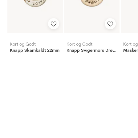
Kort og Godt
Kort og Godt
Kort o
Knapp Skamkaldt 22mm
Knapp Svigermors Drøm 18mm