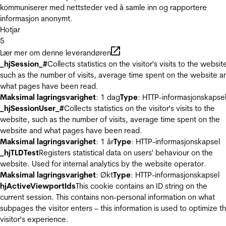
kommuniserer med nettsteder ved å samle inn og rapportere
informasjon anonymt.
Hotjar
5
Lær mer om denne leverandøren
_hjSession_#
Collects statistics on the visitor's visits to the websit
such as the number of visits, average time spent on the website a
what pages have been read.
Maksimal lagringsvarighet
: 1 dag
Type
: HTTP-informasjonskapse
_hjSessionUser_#
Collects statistics on the visitor's visits to the
website, such as the number of visits, average time spent on the
website and what pages have been read.
Maksimal lagringsvarighet
: 1 år
Type
: HTTP-informasjonskapsel
_hjTLDTest
Registers statistical data on users' behaviour on the
website. Used for internal analytics by the website operator.
Maksimal lagringsvarighet
: Økt
Type
: HTTP-informasjonskapsel
hjActiveViewportIds
This cookie contains an ID string on the
current session. This contains non-personal information on what
subpages the visitor enters – this information is used to optimize t
visitor's experience.