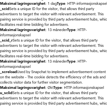
Maksimal lagringsvarighet
: 1 dag
Type
: HTTP-informasjonskapse
_scid
Sets a unique ID for the visitor, that allows third party
advertisers to target the visitor with relevant advertisement. This
pairing service is provided by third party advertisement hubs, whi
facilitates real-time bidding for advertisers.
Maksimal lagringsvarighet
: 13 måneder
Type
: HTTP-
informasjonskapsel
_scid_r
Sets a unique ID for the visitor, that allows third party
advertisers to target the visitor with relevant advertisement. This
pairing service is provided by third party advertisement hubs, whi
facilitates real-time bidding for advertisers.
Maksimal lagringsvarighet
: 13 måneder
Type
: HTTP-
informasjonskapsel
_screload
Used by Snapchat to implement advertisement content
on the website - The cookie detects the efficiency of the ads and
collects visitor data for further visitor segmentation.
Maksimal lagringsvarighet
: Økt
Type
: HTTP-informasjonskapsel
u_sclid
Sets a unique ID for the visitor, that allows third party
advertisers to target the visitor with relevant advertisement. This
pairing service is provided by third party advertisement hubs, whi