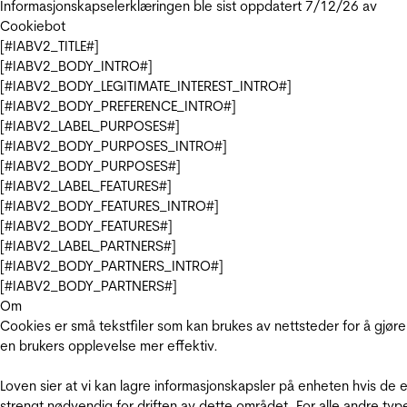
Informasjonskapselerklæringen ble sist oppdatert 7/12/26 av
Cookiebot
[#IABV2_TITLE#]
[#IABV2_BODY_INTRO#]
[#IABV2_BODY_LEGITIMATE_INTEREST_INTRO#]
[#IABV2_BODY_PREFERENCE_INTRO#]
[#IABV2_LABEL_PURPOSES#]
[#IABV2_BODY_PURPOSES_INTRO#]
[#IABV2_BODY_PURPOSES#]
[#IABV2_LABEL_FEATURES#]
[#IABV2_BODY_FEATURES_INTRO#]
[#IABV2_BODY_FEATURES#]
[#IABV2_LABEL_PARTNERS#]
[#IABV2_BODY_PARTNERS_INTRO#]
[#IABV2_BODY_PARTNERS#]
Om
Cookies er små tekstfiler som kan brukes av nettsteder for å gjøre
en brukers opplevelse mer effektiv.
Loven sier at vi kan lagre informasjonskapsler på enheten hvis de e
strengt nødvendig for driften av dette området. For alle andre typ