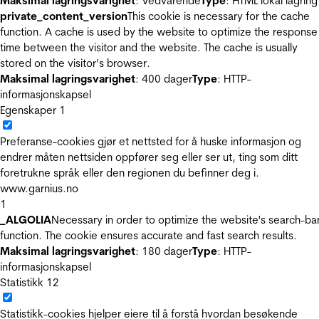
Maksimal lagringsvarighet
: Vedvarende
Type
: HTML lokal lagring
private_content_version
This cookie is necessary for the cache
function. A cache is used by the website to optimize the response
time between the visitor and the website. The cache is usually
stored on the visitor’s browser.
Maksimal lagringsvarighet
: 400 dager
Type
: HTTP-
informasjonskapsel
Egenskaper
1
Preferanse-cookies gjør et nettsted for å huske informasjon og
endrer måten nettsiden oppfører seg eller ser ut, ting som ditt
foretrukne språk eller den regionen du befinner deg i.
www.garnius.no
1
_ALGOLIA
Necessary in order to optimize the website's search-ba
function. The cookie ensures accurate and fast search results.
Maksimal lagringsvarighet
: 180 dager
Type
: HTTP-
informasjonskapsel
Statistikk
12
Statistikk-cookies hjelper eiere til å forstå hvordan besøkende