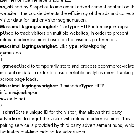
Lær mer om denne leverandøren
sc_at
Used by Snapchat to implement advertisement content on t
website - The cookie detects the efficiency of the ads and collect
visitor data for further visitor segmentation.
Maksimal lagringsvarighet
: 1 år
Type
: HTTP-informasjonskapsel
p
Used to track visitors on multiple websites, in order to present
relevant advertisement based on the visitor's preferences.
Maksimal lagringsvarighet
: Økt
Type
: Pikselsporing
garnius.no
1
_gtmeec
Used to temporarily store and process ecommerce-relat
interaction data in order to ensure reliable analytics event tracking
across page loads.
Maksimal lagringsvarighet
: 3 måneder
Type
: HTTP-
informasjonskapsel
sc-static.net
7
_schn1
Sets a unique ID for the visitor, that allows third party
advertisers to target the visitor with relevant advertisement. This
pairing service is provided by third party advertisement hubs, whi
facilitates real-time bidding for advertisers.