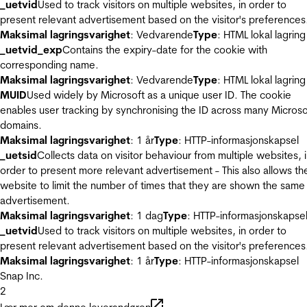
_uetvid
Used to track visitors on multiple websites, in order to
present relevant advertisement based on the visitor's preferences
Maksimal lagringsvarighet
: Vedvarende
Type
: HTML lokal lagring
_uetvid_exp
Contains the expiry-date for the cookie with
corresponding name.
Maksimal lagringsvarighet
: Vedvarende
Type
: HTML lokal lagring
MUID
Used widely by Microsoft as a unique user ID. The cookie
enables user tracking by synchronising the ID across many Microso
domains.
Maksimal lagringsvarighet
: 1 år
Type
: HTTP-informasjonskapsel
_uetsid
Collects data on visitor behaviour from multiple websites, 
order to present more relevant advertisement - This also allows th
website to limit the number of times that they are shown the same
advertisement.
Maksimal lagringsvarighet
: 1 dag
Type
: HTTP-informasjonskapse
_uetvid
Used to track visitors on multiple websites, in order to
present relevant advertisement based on the visitor's preferences
Maksimal lagringsvarighet
: 1 år
Type
: HTTP-informasjonskapsel
Snap Inc.
2