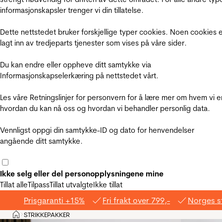
informasjonskapsler trenger vi din tillatelse.
Dette nettstedet bruker forskjellige typer cookies. Noen cookies 
lagt inn av tredjeparts tjenester som vises på våre sider.
Du kan endre eller oppheve ditt samtykke via
Informasjonskapselerkæring på nettstedet vårt.
Les våre Retningslinjer for personvern for å lære mer om hvem vi e
hvordan du kan nå oss og hvordan vi behandler personlig data.
Vennligst oppgi din samtykke-ID og dato for henvendelser
angående ditt samtykke.
Ikke selg eller del personopplysningene mine
Tillat alle
Tilpass
Tillat utvalgte
Ikke tillat
Prisgaranti +15%
Fri frakt over 799,-
Norges s
Hjem
STRIKKEPAKKER
>