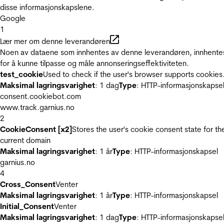
disse informasjonskapslene.
Google
1
Lær mer om denne leverandøren
Noen av dataene som innhentes av denne leverandøren, innhente
for å kunne tilpasse og måle annonseringseffektiviteten.
test_cookie
Used to check if the user's browser supports cookies
Maksimal lagringsvarighet
: 1 dag
Type
: HTTP-informasjonskapse
consent.cookiebot.com
www.track.garnius.no
2
CookieConsent [x2]
Stores the user's cookie consent state for th
current domain
Maksimal lagringsvarighet
: 1 år
Type
: HTTP-informasjonskapsel
garnius.no
4
Cross_Consent
Venter
Maksimal lagringsvarighet
: 1 år
Type
: HTTP-informasjonskapsel
Initial_Consent
Venter
Maksimal lagringsvarighet
: 1 dag
Type
: HTTP-informasjonskapse