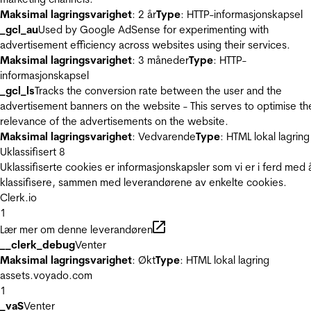
Maksimal lagringsvarighet
: 2 år
Type
: HTTP-informasjonskapsel
_gcl_au
Used by Google AdSense for experimenting with
advertisement efficiency across websites using their services.
Maksimal lagringsvarighet
: 3 måneder
Type
: HTTP-
informasjonskapsel
_gcl_ls
Tracks the conversion rate between the user and the
advertisement banners on the website - This serves to optimise th
relevance of the advertisements on the website.
Maksimal lagringsvarighet
: Vedvarende
Type
: HTML lokal lagring
Uklassifisert
8
Uklassifiserte cookies er informasjonskapsler som vi er i ferd med 
klassifisere, sammen med leverandørene av enkelte cookies.
Clerk.io
1
Lær mer om denne leverandøren
__clerk_debug
Venter
Maksimal lagringsvarighet
: Økt
Type
: HTML lokal lagring
assets.voyado.com
1
_vaS
Venter