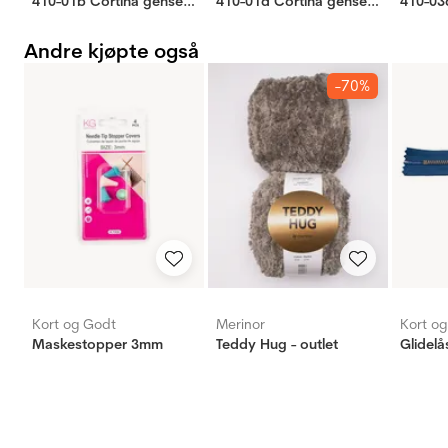
410-01b Cortina genser rosa
410-01d Cortina genser oransje
Andre kjøpte også
-70%
Kort og Godt
Merinor
Kort o
Maskestopper 3mm
Teddy Hug - outlet
Glidelå