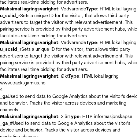
facilitates real-time bidding for advertisers.
Maksimal lagringsvarighet
: Vedvarende
Type
: HTML lokal lagring
u_sclid_r
Sets a unique ID for the visitor, that allows third party
advertisers to target the visitor with relevant advertisement. This
pairing service is provided by third party advertisement hubs, whi
facilitates real-time bidding for advertisers.
Maksimal lagringsvarighet
: Vedvarende
Type
: HTML lokal lagring
u_scsid_r
Sets a unique ID for the visitor, that allows third party
advertisers to target the visitor with relevant advertisement. This
pairing service is provided by third party advertisement hubs, whi
facilitates real-time bidding for advertisers.
Maksimal lagringsvarighet
: Økt
Type
: HTML lokal lagring
www.track.garnius.no
4
_ga
Used to send data to Google Analytics about the visitor's devi
and behavior. Tracks the visitor across devices and marketing
channels.
Maksimal lagringsvarighet
: 2 år
Type
: HTTP-informasjonskapsel
_ga_#
Used to send data to Google Analytics about the visitor's
device and behavior. Tracks the visitor across devices and
marketing channels.