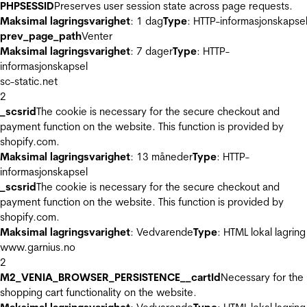
PHPSESSID
Preserves user session state across page requests.
Maksimal lagringsvarighet
: 1 dag
Type
: HTTP-informasjonskapse
prev_page_path
Venter
Maksimal lagringsvarighet
: 7 dager
Type
: HTTP-
informasjonskapsel
sc-static.net
2
_scsrid
The cookie is necessary for the secure checkout and
payment function on the website. This function is provided by
shopify.com.
Maksimal lagringsvarighet
: 13 måneder
Type
: HTTP-
informasjonskapsel
_scsrid
The cookie is necessary for the secure checkout and
payment function on the website. This function is provided by
shopify.com.
Maksimal lagringsvarighet
: Vedvarende
Type
: HTML lokal lagring
www.garnius.no
2
M2_VENIA_BROWSER_PERSISTENCE__cartId
Necessary for the
shopping cart functionality on the website.