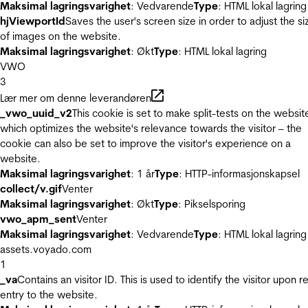
Maksimal lagringsvarighet
: Vedvarende
Type
: HTML lokal lagring
hjViewportId
Saves the user's screen size in order to adjust the si
of images on the website.
Maksimal lagringsvarighet
: Økt
Type
: HTML lokal lagring
VWO
3
Lær mer om denne leverandøren
_vwo_uuid_v2
This cookie is set to make split-tests on the websit
which optimizes the website's relevance towards the visitor – the
cookie can also be set to improve the visitor's experience on a
website.
Maksimal lagringsvarighet
: 1 år
Type
: HTTP-informasjonskapsel
collect/v.gif
Venter
Maksimal lagringsvarighet
: Økt
Type
: Pikselsporing
vwo_apm_sent
Venter
Maksimal lagringsvarighet
: Vedvarende
Type
: HTML lokal lagring
assets.voyado.com
1
_va
Contains an visitor ID. This is used to identify the visitor upon r
entry to the website.