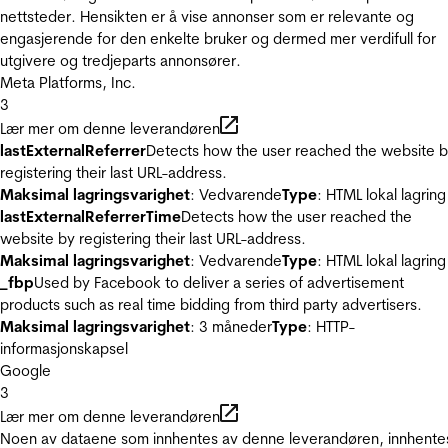
nettsteder. Hensikten er å vise annonser som er relevante og
engasjerende for den enkelte bruker og dermed mer verdifull for
utgivere og tredjeparts annonsører.
Meta Platforms, Inc.
3
Lær mer om denne leverandøren
lastExternalReferrer
Detects how the user reached the website 
registering their last URL-address.
Maksimal lagringsvarighet
: Vedvarende
Type
: HTML lokal lagring
lastExternalReferrerTime
Detects how the user reached the
website by registering their last URL-address.
Maksimal lagringsvarighet
: Vedvarende
Type
: HTML lokal lagring
_fbp
Used by Facebook to deliver a series of advertisement
products such as real time bidding from third party advertisers.
Maksimal lagringsvarighet
: 3 måneder
Type
: HTTP-
informasjonskapsel
Google
3
Lær mer om denne leverandøren
Noen av dataene som innhentes av denne leverandøren, innhente