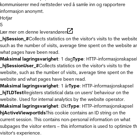
kommuniserer med nettsteder ved å samle inn og rapportere
informasjon anonymt.
Hotjar
5
Lær mer om denne leverandøren
_hjSession_#
Collects statistics on the visitor's visits to the websit
such as the number of visits, average time spent on the website a
what pages have been read.
Maksimal lagringsvarighet
: 1 dag
Type
: HTTP-informasjonskapse
_hjSessionUser_#
Collects statistics on the visitor's visits to the
website, such as the number of visits, average time spent on the
website and what pages have been read.
Maksimal lagringsvarighet
: 1 år
Type
: HTTP-informasjonskapsel
_hjTLDTest
Registers statistical data on users' behaviour on the
website. Used for internal analytics by the website operator.
Maksimal lagringsvarighet
: Økt
Type
: HTTP-informasjonskapsel
hjActiveViewportIds
This cookie contains an ID string on the
current session. This contains non-personal information on what
subpages the visitor enters – this information is used to optimize t
visitor's experience.