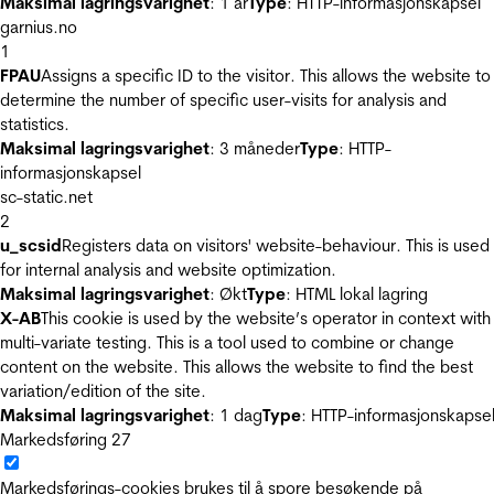
Maksimal lagringsvarighet
: 1 år
Type
: HTTP-informasjonskapsel
garnius.no
1
FPAU
Assigns a specific ID to the visitor. This allows the website to
determine the number of specific user-visits for analysis and
statistics.
Maksimal lagringsvarighet
: 3 måneder
Type
: HTTP-
informasjonskapsel
sc-static.net
2
u_scsid
Registers data on visitors' website-behaviour. This is used
for internal analysis and website optimization.
Maksimal lagringsvarighet
: Økt
Type
: HTML lokal lagring
X-AB
This cookie is used by the website’s operator in context with
multi-variate testing. This is a tool used to combine or change
content on the website. This allows the website to find the best
variation/edition of the site.
Maksimal lagringsvarighet
: 1 dag
Type
: HTTP-informasjonskapse
Markedsføring
27
Markedsførings-cookies brukes til å spore besøkende på