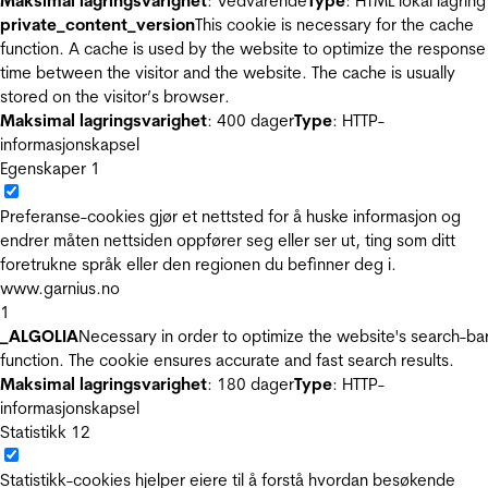
Maksimal lagringsvarighet
: Vedvarende
Type
: HTML lokal lagring
private_content_version
This cookie is necessary for the cache
function. A cache is used by the website to optimize the response
time between the visitor and the website. The cache is usually
stored on the visitor’s browser.
Maksimal lagringsvarighet
: 400 dager
Type
: HTTP-
informasjonskapsel
Egenskaper
1
Preferanse-cookies gjør et nettsted for å huske informasjon og
endrer måten nettsiden oppfører seg eller ser ut, ting som ditt
foretrukne språk eller den regionen du befinner deg i.
www.garnius.no
1
_ALGOLIA
Necessary in order to optimize the website's search-ba
function. The cookie ensures accurate and fast search results.
Maksimal lagringsvarighet
: 180 dager
Type
: HTTP-
informasjonskapsel
Statistikk
12
Statistikk-cookies hjelper eiere til å forstå hvordan besøkende