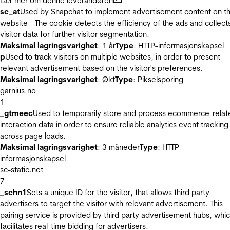
Lær mer om denne leverandøren
sc_at
Used by Snapchat to implement advertisement content on t
website - The cookie detects the efficiency of the ads and collect
visitor data for further visitor segmentation.
Maksimal lagringsvarighet
: 1 år
Type
: HTTP-informasjonskapsel
p
Used to track visitors on multiple websites, in order to present
relevant advertisement based on the visitor's preferences.
Maksimal lagringsvarighet
: Økt
Type
: Pikselsporing
garnius.no
1
_gtmeec
Used to temporarily store and process ecommerce-relat
interaction data in order to ensure reliable analytics event tracking
across page loads.
Maksimal lagringsvarighet
: 3 måneder
Type
: HTTP-
informasjonskapsel
sc-static.net
7
_schn1
Sets a unique ID for the visitor, that allows third party
advertisers to target the visitor with relevant advertisement. This
pairing service is provided by third party advertisement hubs, whi
facilitates real-time bidding for advertisers.