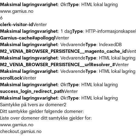
Maksimal lagringsvarighet
: Økt
Type
: HTML lokal lagring
www.garnius.no
6
clerk-visitor-id
Venter
Maksimal lagringsvarighet
: 1 dag
Type
: HTTP-informasjonskapse
Garnius-cache#apollogql
Venter
Maksimal lagringsvarighet
: Vedvarende
Type
: IndexedDB
M2_VENIA_BROWSER_PERSISTENCE__magento_cache_id
Vent
Maksimal lagringsvarighet
: Vedvarende
Type
: HTML lokal lagring
M2_VENIA_BROWSER_PERSISTENCE__urlResolver_#
Venter
Maksimal lagringsvarighet
: Vedvarende
Type
: HTML lokal lagring
scrollLock
Venter
Maksimal lagringsvarighet
: Økt
Type
: HTML lokal lagring
success_login_redirect_path
Venter
Maksimal lagringsvarighet
: Økt
Type
: HTML lokal lagring
Samtykke på tvers av domener
2
Ditt samtykke gjelder følgende domener:
Liste over domener ditt samtykke gjelder for:
www.garnius.no
checkout.garnius.no