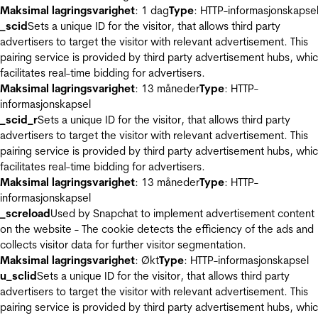
Maksimal lagringsvarighet
: 1 dag
Type
: HTTP-informasjonskapse
_scid
Sets a unique ID for the visitor, that allows third party
advertisers to target the visitor with relevant advertisement. This
pairing service is provided by third party advertisement hubs, whi
facilitates real-time bidding for advertisers.
Maksimal lagringsvarighet
: 13 måneder
Type
: HTTP-
informasjonskapsel
_scid_r
Sets a unique ID for the visitor, that allows third party
advertisers to target the visitor with relevant advertisement. This
pairing service is provided by third party advertisement hubs, whi
facilitates real-time bidding for advertisers.
Maksimal lagringsvarighet
: 13 måneder
Type
: HTTP-
informasjonskapsel
_screload
Used by Snapchat to implement advertisement content
on the website - The cookie detects the efficiency of the ads and
collects visitor data for further visitor segmentation.
Maksimal lagringsvarighet
: Økt
Type
: HTTP-informasjonskapsel
u_sclid
Sets a unique ID for the visitor, that allows third party
advertisers to target the visitor with relevant advertisement. This
pairing service is provided by third party advertisement hubs, whi