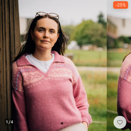
-25%
1
/
4