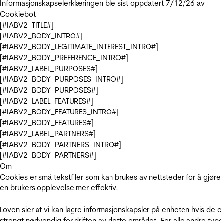
Informasjonskapselerklæringen ble sist oppdatert 7/12/26 av
Cookiebot
[#IABV2_TITLE#]
[#IABV2_BODY_INTRO#]
[#IABV2_BODY_LEGITIMATE_INTEREST_INTRO#]
[#IABV2_BODY_PREFERENCE_INTRO#]
[#IABV2_LABEL_PURPOSES#]
[#IABV2_BODY_PURPOSES_INTRO#]
[#IABV2_BODY_PURPOSES#]
[#IABV2_LABEL_FEATURES#]
[#IABV2_BODY_FEATURES_INTRO#]
[#IABV2_BODY_FEATURES#]
[#IABV2_LABEL_PARTNERS#]
[#IABV2_BODY_PARTNERS_INTRO#]
[#IABV2_BODY_PARTNERS#]
Om
Cookies er små tekstfiler som kan brukes av nettsteder for å gjøre
en brukers opplevelse mer effektiv.
Loven sier at vi kan lagre informasjonskapsler på enheten hvis de e
strengt nødvendig for driften av dette området. For alle andre typ