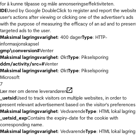
for å kunne tilpasse og måle annonseringseffektiviteten.
IDE
Used by Google DoubleClick to register and report the websit
user's actions after viewing or clicking one of the advertiser's ads
with the purpose of measuring the efficacy of an ad and to presen
targeted ads to the user.
Maksimal lagringsvarighet
: 400 dager
Type
: HTTP-
informasjonskapsel
gmp\conversion#
Venter
Maksimal lagringsvarighet
: Økt
Type
: Pikselsporing
ddm/activity/src=#
Venter
Maksimal lagringsvarighet
: Økt
Type
: Pikselsporing
Microsoft
7
Lær mer om denne leverandøren
_uetsid
Used to track visitors on multiple websites, in order to
present relevant advertisement based on the visitor's preferences
Maksimal lagringsvarighet
: Vedvarende
Type
: HTML lokal lagring
_uetsid_exp
Contains the expiry-date for the cookie with
corresponding name.
Maksimal lagringsvarighet
: Vedvarende
Type
: HTML lokal lagring