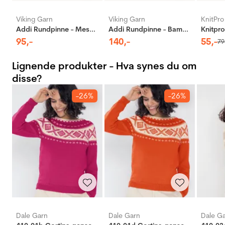
Viking Garn
Viking Garn
KnitPro
Addi Rundpinne - Messing
Addi Rundpinne - Bambus
95
,-
140
,-
55
,-
79
Lignende produkter - Hva synes du om
disse?
-26%
-26%
Dale Garn
Dale Garn
Dale G