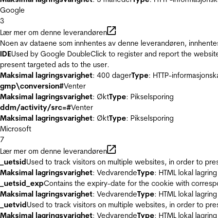
Google
3
Lær mer om denne leverandøren
Noen av dataene som innhentes av denne leverandøren, innhentes 
IDE
Used by Google DoubleClick to register and report the website u
present targeted ads to the user.
Maksimal lagringsvarighet
: 400 dager
Type
: HTTP-informasjonsk
gmp\conversion#
Venter
Maksimal lagringsvarighet
: Økt
Type
: Pikselsporing
ddm/activity/src=#
Venter
Maksimal lagringsvarighet
: Økt
Type
: Pikselsporing
Microsoft
7
Lær mer om denne leverandøren
_uetsid
Used to track visitors on multiple websites, in order to pr
Maksimal lagringsvarighet
: Vedvarende
Type
: HTML lokal lagring
_uetsid_exp
Contains the expiry-date for the cookie with corres
Maksimal lagringsvarighet
: Vedvarende
Type
: HTML lokal lagring
_uetvid
Used to track visitors on multiple websites, in order to pr
Maksimal lagringsvarighet
: Vedvarende
Type
: HTML lokal lagring