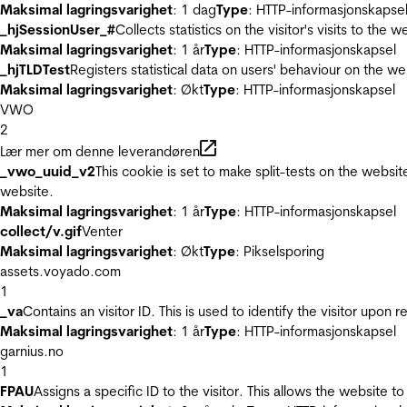
Maksimal lagringsvarighet
: 1 dag
Type
: HTTP-informasjonskapse
_hjSessionUser_#
Collects statistics on the visitor's visits to t
Maksimal lagringsvarighet
: 1 år
Type
: HTTP-informasjonskapsel
_hjTLDTest
Registers statistical data on users' behaviour on the we
Maksimal lagringsvarighet
: Økt
Type
: HTTP-informasjonskapsel
VWO
2
Lær mer om denne leverandøren
_vwo_uuid_v2
This cookie is set to make split-tests on the websi
website.
Maksimal lagringsvarighet
: 1 år
Type
: HTTP-informasjonskapsel
collect/v.gif
Venter
Maksimal lagringsvarighet
: Økt
Type
: Pikselsporing
assets.voyado.com
1
_va
Contains an visitor ID. This is used to identify the visitor upon 
Maksimal lagringsvarighet
: 1 år
Type
: HTTP-informasjonskapsel
garnius.no
1
FPAU
Assigns a specific ID to the visitor. This allows the website to