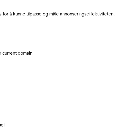
for å kunne tilpasse og måle annonseringseffektiviteten.
.
l
he current domain
l
l
sel