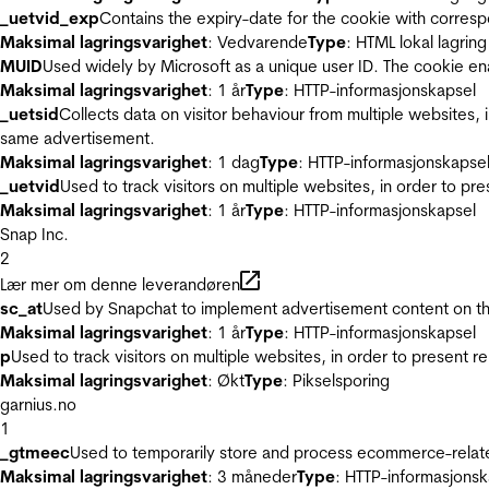
_uetvid_exp
Contains the expiry-date for the cookie with corres
Maksimal lagringsvarighet
: Vedvarende
Type
: HTML lokal lagring
MUID
Used widely by Microsoft as a unique user ID. The cookie en
Maksimal lagringsvarighet
: 1 år
Type
: HTTP-informasjonskapsel
_uetsid
Collects data on visitor behaviour from multiple websites, 
same advertisement.
Maksimal lagringsvarighet
: 1 dag
Type
: HTTP-informasjonskapse
_uetvid
Used to track visitors on multiple websites, in order to pr
Maksimal lagringsvarighet
: 1 år
Type
: HTTP-informasjonskapsel
Snap Inc.
2
Lær mer om denne leverandøren
sc_at
Used by Snapchat to implement advertisement content on the w
Maksimal lagringsvarighet
: 1 år
Type
: HTTP-informasjonskapsel
p
Used to track visitors on multiple websites, in order to present 
Maksimal lagringsvarighet
: Økt
Type
: Pikselsporing
garnius.no
1
_gtmeec
Used to temporarily store and process ecommerce-related 
Maksimal lagringsvarighet
: 3 måneder
Type
: HTTP-informasjonsk