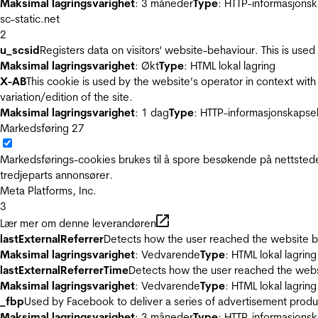
Maksimal lagringsvarighet
: 3 måneder
Type
: HTTP-informasjonsk
sc-static.net
2
u_scsid
Registers data on visitors' website-behaviour. This is used 
Maksimal lagringsvarighet
: Økt
Type
: HTML lokal lagring
X-AB
This cookie is used by the website’s operator in context with 
variation/edition of the site.
Maksimal lagringsvarighet
: 1 dag
Type
: HTTP-informasjonskapse
Markedsføring
27
Markedsførings-cookies brukes til å spore besøkende på nettstede
tredjeparts annonsører.
Meta Platforms, Inc.
3
Lær mer om denne leverandøren
lastExternalReferrer
Detects how the user reached the website by 
Maksimal lagringsvarighet
: Vedvarende
Type
: HTML lokal lagring
lastExternalReferrerTime
Detects how the user reached the websi
Maksimal lagringsvarighet
: Vedvarende
Type
: HTML lokal lagring
_fbp
Used by Facebook to deliver a series of advertisement product
Maksimal lagringsvarighet
: 3 måneder
Type
: HTTP-informasjonsk