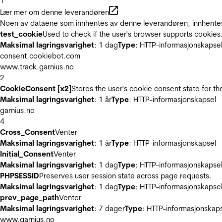
1
Lær mer om denne leverandøren
Noen av dataene som innhentes av denne leverandøren, innhentes 
test_cookie
Used to check if the user's browser supports cookies
Maksimal lagringsvarighet
: 1 dag
Type
: HTTP-informasjonskapse
consent.cookiebot.com
www.track.garnius.no
2
CookieConsent [x2]
Stores the user's cookie consent state for t
Maksimal lagringsvarighet
: 1 år
Type
: HTTP-informasjonskapsel
garnius.no
4
Cross_Consent
Venter
Maksimal lagringsvarighet
: 1 år
Type
: HTTP-informasjonskapsel
Initial_Consent
Venter
Maksimal lagringsvarighet
: 1 dag
Type
: HTTP-informasjonskapse
PHPSESSID
Preserves user session state across page requests.
Maksimal lagringsvarighet
: 1 dag
Type
: HTTP-informasjonskapse
prev_page_path
Venter
Maksimal lagringsvarighet
: 7 dager
Type
: HTTP-informasjonskap
www.garnius.no