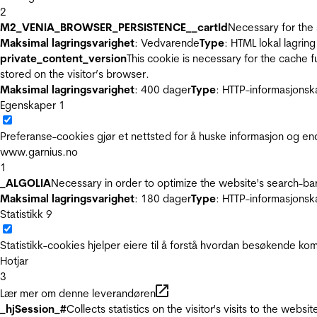
2
M2_VENIA_BROWSER_PERSISTENCE__cartId
Necessary for the 
Maksimal lagringsvarighet
: Vedvarende
Type
: HTML lokal lagring
private_content_version
This cookie is necessary for the cache 
stored on the visitor’s browser.
Maksimal lagringsvarighet
: 400 dager
Type
: HTTP-informasjonsk
Egenskaper
1
Preferanse-cookies gjør et nettsted for å huske informasjon og end
www.garnius.no
1
_ALGOLIA
Necessary in order to optimize the website's search-bar
Maksimal lagringsvarighet
: 180 dager
Type
: HTTP-informasjonsk
Statistikk
9
Statistikk-cookies hjelper eiere til å forstå hvordan besøkende 
Hotjar
3
Lær mer om denne leverandøren
_hjSession_#
Collects statistics on the visitor's visits to the we