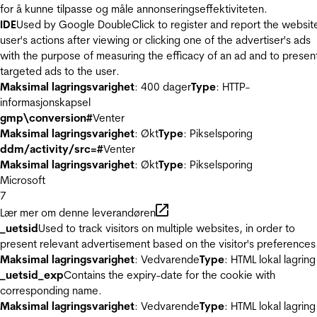
for å kunne tilpasse og måle annonseringseffektiviteten.
IDE
Used by Google DoubleClick to register and report the websit
user's actions after viewing or clicking one of the advertiser's ads
with the purpose of measuring the efficacy of an ad and to presen
targeted ads to the user.
Maksimal lagringsvarighet
: 400 dager
Type
: HTTP-
informasjonskapsel
gmp\conversion#
Venter
Maksimal lagringsvarighet
: Økt
Type
: Pikselsporing
ddm/activity/src=#
Venter
Maksimal lagringsvarighet
: Økt
Type
: Pikselsporing
Microsoft
7
Lær mer om denne leverandøren
_uetsid
Used to track visitors on multiple websites, in order to
present relevant advertisement based on the visitor's preferences
Maksimal lagringsvarighet
: Vedvarende
Type
: HTML lokal lagring
_uetsid_exp
Contains the expiry-date for the cookie with
corresponding name.
Maksimal lagringsvarighet
: Vedvarende
Type
: HTML lokal lagring