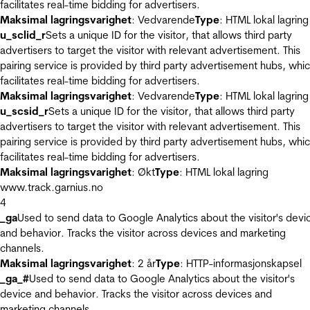
facilitates real-time bidding for advertisers.
Maksimal lagringsvarighet
: Vedvarende
Type
: HTML lokal lagring
u_sclid_r
Sets a unique ID for the visitor, that allows third party
advertisers to target the visitor with relevant advertisement. This
pairing service is provided by third party advertisement hubs, whi
facilitates real-time bidding for advertisers.
Maksimal lagringsvarighet
: Vedvarende
Type
: HTML lokal lagring
u_scsid_r
Sets a unique ID for the visitor, that allows third party
advertisers to target the visitor with relevant advertisement. This
pairing service is provided by third party advertisement hubs, whi
facilitates real-time bidding for advertisers.
Maksimal lagringsvarighet
: Økt
Type
: HTML lokal lagring
www.track.garnius.no
4
_ga
Used to send data to Google Analytics about the visitor's devi
and behavior. Tracks the visitor across devices and marketing
channels.
Maksimal lagringsvarighet
: 2 år
Type
: HTTP-informasjonskapsel
_ga_#
Used to send data to Google Analytics about the visitor's
device and behavior. Tracks the visitor across devices and
marketing channels.