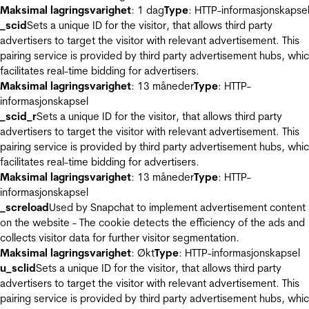
Maksimal lagringsvarighet
: 1 dag
Type
: HTTP-informasjonskapse
_scid
Sets a unique ID for the visitor, that allows third party
advertisers to target the visitor with relevant advertisement. This
pairing service is provided by third party advertisement hubs, whi
facilitates real-time bidding for advertisers.
Maksimal lagringsvarighet
: 13 måneder
Type
: HTTP-
informasjonskapsel
_scid_r
Sets a unique ID for the visitor, that allows third party
advertisers to target the visitor with relevant advertisement. This
pairing service is provided by third party advertisement hubs, whi
facilitates real-time bidding for advertisers.
Maksimal lagringsvarighet
: 13 måneder
Type
: HTTP-
informasjonskapsel
_screload
Used by Snapchat to implement advertisement content
on the website - The cookie detects the efficiency of the ads and
collects visitor data for further visitor segmentation.
Maksimal lagringsvarighet
: Økt
Type
: HTTP-informasjonskapsel
u_sclid
Sets a unique ID for the visitor, that allows third party
advertisers to target the visitor with relevant advertisement. This
pairing service is provided by third party advertisement hubs, whi