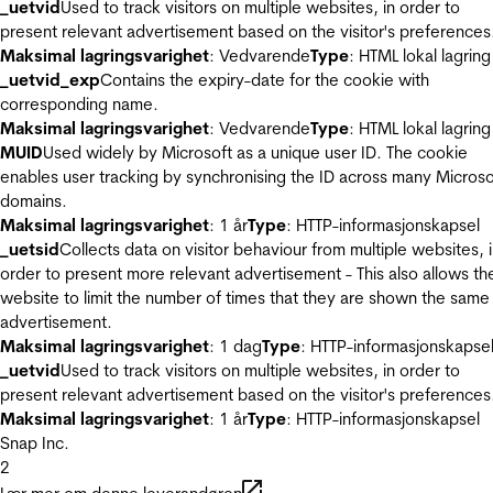
_uetvid
Used to track visitors on multiple websites, in order to
present relevant advertisement based on the visitor's preferences
Maksimal lagringsvarighet
: Vedvarende
Type
: HTML lokal lagring
_uetvid_exp
Contains the expiry-date for the cookie with
corresponding name.
Maksimal lagringsvarighet
: Vedvarende
Type
: HTML lokal lagring
MUID
Used widely by Microsoft as a unique user ID. The cookie
enables user tracking by synchronising the ID across many Microso
domains.
Maksimal lagringsvarighet
: 1 år
Type
: HTTP-informasjonskapsel
_uetsid
Collects data on visitor behaviour from multiple websites, 
order to present more relevant advertisement - This also allows th
website to limit the number of times that they are shown the same
advertisement.
Maksimal lagringsvarighet
: 1 dag
Type
: HTTP-informasjonskapse
_uetvid
Used to track visitors on multiple websites, in order to
present relevant advertisement based on the visitor's preferences
Maksimal lagringsvarighet
: 1 år
Type
: HTTP-informasjonskapsel
Snap Inc.
2