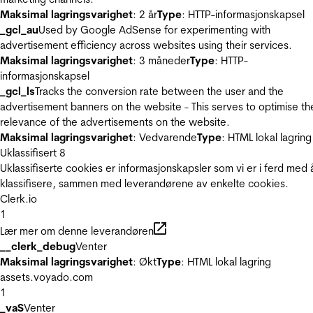
Maksimal lagringsvarighet
: 2 år
Type
: HTTP-informasjonskapsel
_gcl_au
Used by Google AdSense for experimenting with
advertisement efficiency across websites using their services.
Maksimal lagringsvarighet
: 3 måneder
Type
: HTTP-
informasjonskapsel
_gcl_ls
Tracks the conversion rate between the user and the
advertisement banners on the website - This serves to optimise th
relevance of the advertisements on the website.
Maksimal lagringsvarighet
: Vedvarende
Type
: HTML lokal lagring
Uklassifisert
8
Uklassifiserte cookies er informasjonskapsler som vi er i ferd med 
klassifisere, sammen med leverandørene av enkelte cookies.
Clerk.io
1
Lær mer om denne leverandøren
__clerk_debug
Venter
Maksimal lagringsvarighet
: Økt
Type
: HTML lokal lagring
assets.voyado.com
1
_vaS
Venter