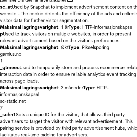
Lær mer om denne leverandøren
sc_at
Used by Snapchat to implement advertisement content on t
website - The cookie detects the efficiency of the ads and collect
visitor data for further visitor segmentation.
Maksimal lagringsvarighet
: 1 år
Type
: HTTP-informasjonskapsel
p
Used to track visitors on multiple websites, in order to present
relevant advertisement based on the visitor's preferences.
Maksimal lagringsvarighet
: Økt
Type
: Pikselsporing
garnius.no
1
_gtmeec
Used to temporarily store and process ecommerce-relat
interaction data in order to ensure reliable analytics event tracking
across page loads.
Maksimal lagringsvarighet
: 3 måneder
Type
: HTTP-
informasjonskapsel
sc-static.net
7
_schn1
Sets a unique ID for the visitor, that allows third party
advertisers to target the visitor with relevant advertisement. This
pairing service is provided by third party advertisement hubs, whi
facilitates real-time bidding for advertisers.