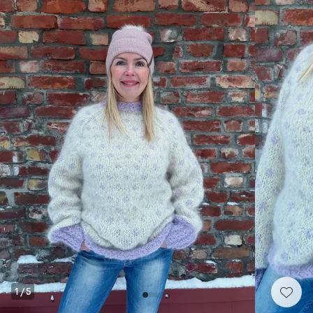
1
/
5