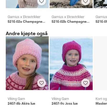
Garnius x Ekrastrikker
Garnius x Ekrastrikker
Garnius
521E-02a Champagnepikene genser
521E-02b Champagnepikene genser
521E-0
Andre kjøpte også
Viking Garn
Viking Garn
Kort o
2407-8b Akira lue
2407-9c Joss lue