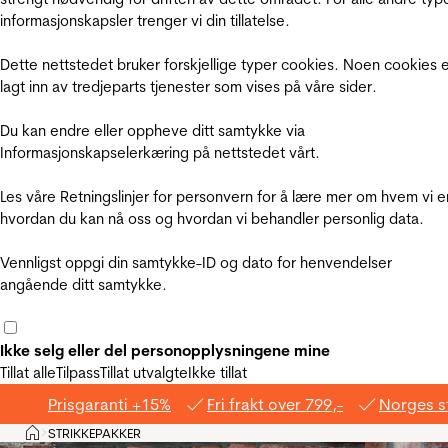
informasjonskapsler trenger vi din tillatelse.
Dette nettstedet bruker forskjellige typer cookies. Noen cookies 
lagt inn av tredjeparts tjenester som vises på våre sider.
Du kan endre eller oppheve ditt samtykke via
Informasjonskapselerkæring på nettstedet vårt.
Les våre Retningslinjer for personvern for å lære mer om hvem vi e
hvordan du kan nå oss og hvordan vi behandler personlig data.
Vennligst oppgi din samtykke-ID og dato for henvendelser
angående ditt samtykke.
Ikke selg eller del personopplysningene mine
Tillat alle
Tilpass
Tillat utvalgte
Ikke tillat
Prisgaranti +15%
Fri frakt over 799,-
Norges s
Hjem
STRIKKEPAKKER
>