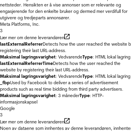
nettsteder. Hensikten er å vise annonser som er relevante og
engasjerende for den enkelte bruker og dermed mer verdifull for
utgivere og tredjeparts annonsører.
Meta Platforms, Inc.
3
Lær mer om denne leverandøren
lastExternalReferrer
Detects how the user reached the website 
registering their last URL-address.
Maksimal lagringsvarighet
: Vedvarende
Type
: HTML lokal lagring
lastExternalReferrerTime
Detects how the user reached the
website by registering their last URL-address.
Maksimal lagringsvarighet
: Vedvarende
Type
: HTML lokal lagring
_fbp
Used by Facebook to deliver a series of advertisement
products such as real time bidding from third party advertisers.
Maksimal lagringsvarighet
: 3 måneder
Type
: HTTP-
informasjonskapsel
Google
3
Lær mer om denne leverandøren
Noen av dataene som innhentes av denne leverandøren, innhente