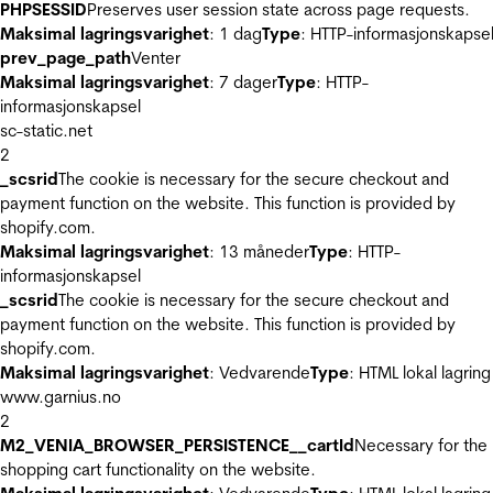
PHPSESSID
Preserves user session state across page requests.
Maksimal lagringsvarighet
: 1 dag
Type
: HTTP-informasjonskapse
prev_page_path
Venter
Maksimal lagringsvarighet
: 7 dager
Type
: HTTP-
informasjonskapsel
sc-static.net
2
_scsrid
The cookie is necessary for the secure checkout and
payment function on the website. This function is provided by
shopify.com.
Maksimal lagringsvarighet
: 13 måneder
Type
: HTTP-
informasjonskapsel
_scsrid
The cookie is necessary for the secure checkout and
payment function on the website. This function is provided by
shopify.com.
Maksimal lagringsvarighet
: Vedvarende
Type
: HTML lokal lagring
www.garnius.no
2
M2_VENIA_BROWSER_PERSISTENCE__cartId
Necessary for the
shopping cart functionality on the website.