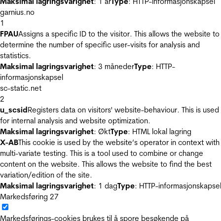
Maksimal lagringsvarighet
: 1 år
Type
: HTTP-informasjonskapsel
garnius.no
1
FPAU
Assigns a specific ID to the visitor. This allows the website to
determine the number of specific user-visits for analysis and
statistics.
Maksimal lagringsvarighet
: 3 måneder
Type
: HTTP-
informasjonskapsel
sc-static.net
2
u_scsid
Registers data on visitors' website-behaviour. This is used
for internal analysis and website optimization.
Maksimal lagringsvarighet
: Økt
Type
: HTML lokal lagring
X-AB
This cookie is used by the website’s operator in context with
multi-variate testing. This is a tool used to combine or change
content on the website. This allows the website to find the best
variation/edition of the site.
Maksimal lagringsvarighet
: 1 dag
Type
: HTTP-informasjonskapse
Markedsføring
27
Markedsførings-cookies brukes til å spore besøkende på