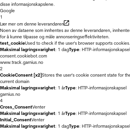
disse informasjonskapslene.
Google
1
Lær mer om denne leverandøren
Noen av dataene som innhentes av denne leverandøren, innhente
for å kunne tilpasse og måle annonseringseffektiviteten.
test_cookie
Used to check if the user's browser supports cookies
Maksimal lagringsvarighet
: 1 dag
Type
: HTTP-informasjonskapse
consent.cookiebot.com
www.track.garnius.no
2
CookieConsent [x2]
Stores the user's cookie consent state for th
current domain
Maksimal lagringsvarighet
: 1 år
Type
: HTTP-informasjonskapsel
garnius.no
4
Cross_Consent
Venter
Maksimal lagringsvarighet
: 1 år
Type
: HTTP-informasjonskapsel
Initial_Consent
Venter
Maksimal lagringsvarighet
: 1 dag
Type
: HTTP-informasjonskapse