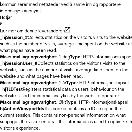
kommuniserer med nettsteder ved å samle inn og rapportere
informasjon anonymt.
Hotjar
5
Lær mer om denne leverandøren
_hjSession_#
Collects statistics on the visitor's visits to the websit
such as the number of visits, average time spent on the website a
what pages have been read.
Maksimal lagringsvarighet
: 1 dag
Type
: HTTP-informasjonskapse
_hjSessionUser_#
Collects statistics on the visitor's visits to the
website, such as the number of visits, average time spent on the
website and what pages have been read.
Maksimal lagringsvarighet
: 1 år
Type
: HTTP-informasjonskapsel
_hjTLDTest
Registers statistical data on users' behaviour on the
website. Used for internal analytics by the website operator.
Maksimal lagringsvarighet
: Økt
Type
: HTTP-informasjonskapsel
hjActiveViewportIds
This cookie contains an ID string on the
current session. This contains non-personal information on what
subpages the visitor enters – this information is used to optimize t
visitor's experience.