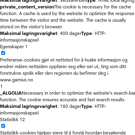
Maksimal lagringsvarighet
: Vedvarende
Type
: HTML lokal lagring
private_content_version
This cookie is necessary for the cache
function. A cache is used by the website to optimize the response
time between the visitor and the website. The cache is usually
stored on the visitor’s browser.
Maksimal lagringsvarighet
: 400 dager
Type
: HTTP-
informasjonskapsel
Egenskaper
1
Preferanse-cookies gjør et nettsted for å huske informasjon og
endrer måten nettsiden oppfører seg eller ser ut, ting som ditt
foretrukne språk eller den regionen du befinner deg i.
www.garnius.no
1
_ALGOLIA
Necessary in order to optimize the website's search-ba
function. The cookie ensures accurate and fast search results.
Maksimal lagringsvarighet
: 180 dager
Type
: HTTP-
informasjonskapsel
Statistikk
12
Statistikk-cookies hjelper eiere til å forstå hvordan besøkende