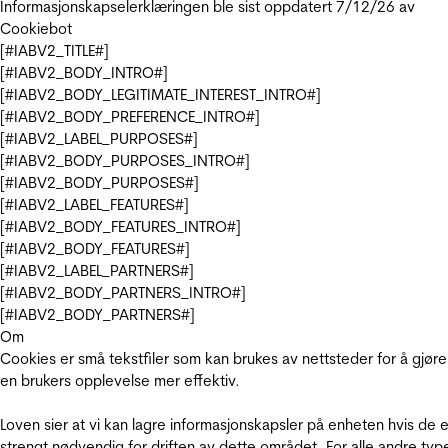
Informasjonskapselerklæringen ble sist oppdatert 7/12/26 av
Cookiebot
[#IABV2_TITLE#]
[#IABV2_BODY_INTRO#]
[#IABV2_BODY_LEGITIMATE_INTEREST_INTRO#]
[#IABV2_BODY_PREFERENCE_INTRO#]
[#IABV2_LABEL_PURPOSES#]
[#IABV2_BODY_PURPOSES_INTRO#]
[#IABV2_BODY_PURPOSES#]
[#IABV2_LABEL_FEATURES#]
[#IABV2_BODY_FEATURES_INTRO#]
[#IABV2_BODY_FEATURES#]
[#IABV2_LABEL_PARTNERS#]
[#IABV2_BODY_PARTNERS_INTRO#]
[#IABV2_BODY_PARTNERS#]
Om
Cookies er små tekstfiler som kan brukes av nettsteder for å gjøre
en brukers opplevelse mer effektiv.
Loven sier at vi kan lagre informasjonskapsler på enheten hvis de e
strengt nødvendig for driften av dette området. For alle andre typ