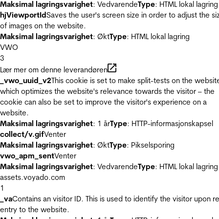
Maksimal lagringsvarighet
: Vedvarende
Type
: HTML lokal lagring
hjViewportId
Saves the user's screen size in order to adjust the si
of images on the website.
Maksimal lagringsvarighet
: Økt
Type
: HTML lokal lagring
VWO
3
Lær mer om denne leverandøren
_vwo_uuid_v2
This cookie is set to make split-tests on the websit
which optimizes the website's relevance towards the visitor – the
cookie can also be set to improve the visitor's experience on a
website.
Maksimal lagringsvarighet
: 1 år
Type
: HTTP-informasjonskapsel
collect/v.gif
Venter
Maksimal lagringsvarighet
: Økt
Type
: Pikselsporing
vwo_apm_sent
Venter
Maksimal lagringsvarighet
: Vedvarende
Type
: HTML lokal lagring
assets.voyado.com
1
_va
Contains an visitor ID. This is used to identify the visitor upon r
entry to the website.