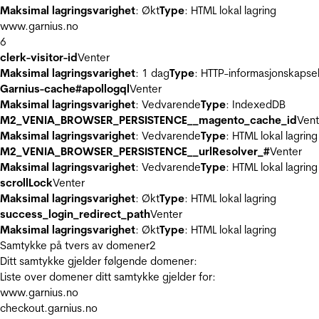
Maksimal lagringsvarighet
: Økt
Type
: HTML lokal lagring
www.garnius.no
6
clerk-visitor-id
Venter
Maksimal lagringsvarighet
: 1 dag
Type
: HTTP-informasjonskapse
Garnius-cache#apollogql
Venter
Maksimal lagringsvarighet
: Vedvarende
Type
: IndexedDB
M2_VENIA_BROWSER_PERSISTENCE__magento_cache_id
Vent
Maksimal lagringsvarighet
: Vedvarende
Type
: HTML lokal lagring
M2_VENIA_BROWSER_PERSISTENCE__urlResolver_#
Venter
Maksimal lagringsvarighet
: Vedvarende
Type
: HTML lokal lagring
scrollLock
Venter
Maksimal lagringsvarighet
: Økt
Type
: HTML lokal lagring
success_login_redirect_path
Venter
Maksimal lagringsvarighet
: Økt
Type
: HTML lokal lagring
Samtykke på tvers av domener
2
Ditt samtykke gjelder følgende domener:
Liste over domener ditt samtykke gjelder for:
www.garnius.no
checkout.garnius.no