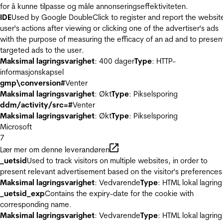
for å kunne tilpasse og måle annonseringseffektiviteten.
IDE
Used by Google DoubleClick to register and report the websit
user's actions after viewing or clicking one of the advertiser's ads
with the purpose of measuring the efficacy of an ad and to presen
targeted ads to the user.
Maksimal lagringsvarighet
: 400 dager
Type
: HTTP-
informasjonskapsel
gmp\conversion#
Venter
Maksimal lagringsvarighet
: Økt
Type
: Pikselsporing
ddm/activity/src=#
Venter
Maksimal lagringsvarighet
: Økt
Type
: Pikselsporing
Microsoft
7
Lær mer om denne leverandøren
_uetsid
Used to track visitors on multiple websites, in order to
present relevant advertisement based on the visitor's preferences
Maksimal lagringsvarighet
: Vedvarende
Type
: HTML lokal lagring
_uetsid_exp
Contains the expiry-date for the cookie with
corresponding name.
Maksimal lagringsvarighet
: Vedvarende
Type
: HTML lokal lagring