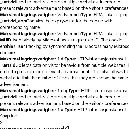
_uetvid
Used to track visitors on multiple websites, in order to
present relevant advertisement based on the visitor's preferences
Maksimal lagringsvarighet
: Vedvarende
Type
: HTML lokal lagring
_uetvid_exp
Contains the expiry-date for the cookie with
corresponding name.
Maksimal lagringsvarighet
: Vedvarende
Type
: HTML lokal lagring
MUID
Used widely by Microsoft as a unique user ID. The cookie
enables user tracking by synchronising the ID across many Microso
domains.
Maksimal lagringsvarighet
: 1 år
Type
: HTTP-informasjonskapsel
_uetsid
Collects data on visitor behaviour from multiple websites, 
order to present more relevant advertisement - This also allows th
website to limit the number of times that they are shown the same
advertisement.
Maksimal lagringsvarighet
: 1 dag
Type
: HTTP-informasjonskapse
_uetvid
Used to track visitors on multiple websites, in order to
present relevant advertisement based on the visitor's preferences
Maksimal lagringsvarighet
: 1 år
Type
: HTTP-informasjonskapsel
Snap Inc.
2