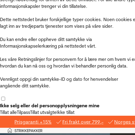
informasjonskapsler trenger vi din tillatelse.
Dette nettstedet bruker forskjellige typer cookies. Noen cookies 
lagt inn av tredjeparts tjenester som vises på våre sider.
Du kan endre eller oppheve ditt samtykke via
Informasjonskapselerkæring på nettstedet vårt.
Les våre Retningslinjer for personvern for å lære mer om hvem vi e
hvordan du kan nå oss og hvordan vi behandler personlig data.
Vennligst oppgi din samtykke-ID og dato for henvendelser
angående ditt samtykke.
Ikke selg eller del personopplysningene mine
Tillat alle
Tilpass
Tillat utvalgte
Ikke tillat
Prisgaranti +15%
Fri frakt over 799,-
Norges s
Hjem
STRIKKEPAKKER
>