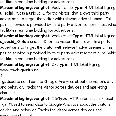
facilitates real-time bidding for advertisers.
Maksimal lagringsvarighet
: Vedvarende
Type
: HTML lokal lagring
u_sclid_r
Sets a unique ID for the visitor, that allows third party
advertisers to target the visitor with relevant advertisement. This
pairing service is provided by third party advertisement hubs, whi
facilitates real-time bidding for advertisers.
Maksimal lagringsvarighet
: Vedvarende
Type
: HTML lokal lagring
u_scsid_r
Sets a unique ID for the visitor, that allows third party
advertisers to target the visitor with relevant advertisement. This
pairing service is provided by third party advertisement hubs, whi
facilitates real-time bidding for advertisers.
Maksimal lagringsvarighet
: Økt
Type
: HTML lokal lagring
www.track.garnius.no
4
_ga
Used to send data to Google Analytics about the visitor's devi
and behavior. Tracks the visitor across devices and marketing
channels.
Maksimal lagringsvarighet
: 2 år
Type
: HTTP-informasjonskapsel
_ga_#
Used to send data to Google Analytics about the visitor's
device and behavior. Tracks the visitor across devices and
marketing channels.