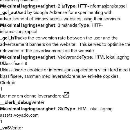
Maksimal lagringsvarighet
: 2 år
Type
: HTTP-informasjonskapsel
_gcl_au
Used by Google AdSense for experimenting with
advertisement efficiency across websites using their services.
Maksimal lagringsvarighet
: 3 måneder
Type
: HTTP-
informasjonskapsel
_gcl_ls
Tracks the conversion rate between the user and the
advertisement banners on the website - This serves to optimise th
relevance of the advertisements on the website.
Maksimal lagringsvarighet
: Vedvarende
Type
: HTML lokal lagring
Uklassifisert
8
Uklassifiserte cookies er informasjonskapsler som vi er i ferd med 
klassifisere, sammen med leverandørene av enkelte cookies.
Clerk.io
1
Lær mer om denne leverandøren
__clerk_debug
Venter
Maksimal lagringsvarighet
: Økt
Type
: HTML lokal lagring
assets.voyado.com
1
_vaS
Venter