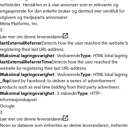
nettsteder. Hensikten er å vise annonser som er relevante og
engasjerende for den enkelte bruker og dermed mer verdifull for
utgivere og tredjeparts annonsører.
Meta Platforms, Inc.
3
Lær mer om denne leverandøren
lastExternalReferrer
Detects how the user reached the website 
registering their last URL-address.
Maksimal lagringsvarighet
: Vedvarende
Type
: HTML lokal lagring
lastExternalReferrerTime
Detects how the user reached the
website by registering their last URL-address.
Maksimal lagringsvarighet
: Vedvarende
Type
: HTML lokal lagring
_fbp
Used by Facebook to deliver a series of advertisement
products such as real time bidding from third party advertisers.
Maksimal lagringsvarighet
: 3 måneder
Type
: HTTP-
informasjonskapsel
Google
3
Lær mer om denne leverandøren
Noen av dataene som innhentes av denne leverandøren, innhente