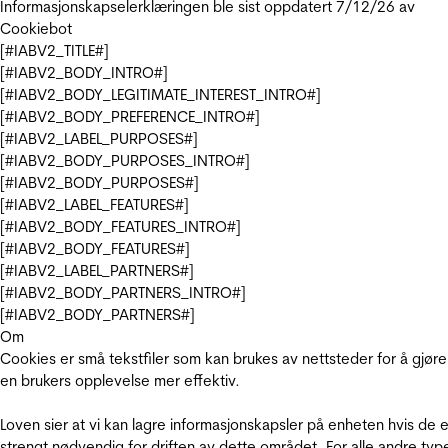
Informasjonskapselerklæringen ble sist oppdatert 7/12/26 av
Cookiebot
[#IABV2_TITLE#]
[#IABV2_BODY_INTRO#]
[#IABV2_BODY_LEGITIMATE_INTEREST_INTRO#]
[#IABV2_BODY_PREFERENCE_INTRO#]
[#IABV2_LABEL_PURPOSES#]
[#IABV2_BODY_PURPOSES_INTRO#]
[#IABV2_BODY_PURPOSES#]
[#IABV2_LABEL_FEATURES#]
[#IABV2_BODY_FEATURES_INTRO#]
[#IABV2_BODY_FEATURES#]
[#IABV2_LABEL_PARTNERS#]
[#IABV2_BODY_PARTNERS_INTRO#]
[#IABV2_BODY_PARTNERS#]
Om
Cookies er små tekstfiler som kan brukes av nettsteder for å gjøre
en brukers opplevelse mer effektiv.
Loven sier at vi kan lagre informasjonskapsler på enheten hvis de e
strengt nødvendig for driften av dette området. For alle andre typ