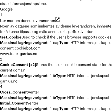
disse informasjonskapslene.
Google
1
Lær mer om denne leverandøren
Noen av dataene som innhentes av denne leverandøren, innhente
for å kunne tilpasse og måle annonseringseffektiviteten.
test_cookie
Used to check if the user's browser supports cookies
Maksimal lagringsvarighet
: 1 dag
Type
: HTTP-informasjonskapse
consent.cookiebot.com
www.track.garnius.no
2
CookieConsent [x2]
Stores the user's cookie consent state for th
current domain
Maksimal lagringsvarighet
: 1 år
Type
: HTTP-informasjonskapsel
garnius.no
4
Cross_Consent
Venter
Maksimal lagringsvarighet
: 1 år
Type
: HTTP-informasjonskapsel
Initial_Consent
Venter
Maksimal lagringsvarighet
: 1 dag
Type
: HTTP-informasjonskapse