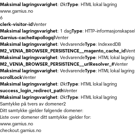
Maksimal lagringsvarighet
: Økt
Type
: HTML lokal lagring
www.garnius.no
6
clerk-visitor-id
Venter
Maksimal lagringsvarighet
: 1 dag
Type
: HTTP-informasjonskapse
Garnius-cache#apollogql
Venter
Maksimal lagringsvarighet
: Vedvarende
Type
: IndexedDB
M2_VENIA_BROWSER_PERSISTENCE__magento_cache_id
Vent
Maksimal lagringsvarighet
: Vedvarende
Type
: HTML lokal lagring
M2_VENIA_BROWSER_PERSISTENCE__urlResolver_#
Venter
Maksimal lagringsvarighet
: Vedvarende
Type
: HTML lokal lagring
scrollLock
Venter
Maksimal lagringsvarighet
: Økt
Type
: HTML lokal lagring
success_login_redirect_path
Venter
Maksimal lagringsvarighet
: Økt
Type
: HTML lokal lagring
Samtykke på tvers av domener
2
Ditt samtykke gjelder følgende domener:
Liste over domener ditt samtykke gjelder for:
www.garnius.no
checkout.garnius.no