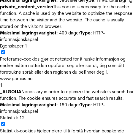
Maksimal lagringsvarighet
: Vedvarende
Type
: HTML lokal lagring
private_content_version
This cookie is necessary for the cache
function. A cache is used by the website to optimize the response
time between the visitor and the website. The cache is usually
stored on the visitor’s browser.
Maksimal lagringsvarighet
: 400 dager
Type
: HTTP-
informasjonskapsel
Egenskaper
1
Preferanse-cookies gjør et nettsted for å huske informasjon og
endrer måten nettsiden oppfører seg eller ser ut, ting som ditt
foretrukne språk eller den regionen du befinner deg i.
www.garnius.no
1
_ALGOLIA
Necessary in order to optimize the website's search-ba
function. The cookie ensures accurate and fast search results.
Maksimal lagringsvarighet
: 180 dager
Type
: HTTP-
informasjonskapsel
Statistikk
12
Statistikk-cookies hjelper eiere til å forstå hvordan besøkende