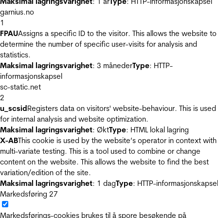
Maksimal lagringsvarighet
: 1 år
Type
: HTTP-informasjonskapsel
garnius.no
1
FPAU
Assigns a specific ID to the visitor. This allows the website to
determine the number of specific user-visits for analysis and
statistics.
Maksimal lagringsvarighet
: 3 måneder
Type
: HTTP-
informasjonskapsel
sc-static.net
2
u_scsid
Registers data on visitors' website-behaviour. This is used
for internal analysis and website optimization.
Maksimal lagringsvarighet
: Økt
Type
: HTML lokal lagring
X-AB
This cookie is used by the website’s operator in context with
multi-variate testing. This is a tool used to combine or change
content on the website. This allows the website to find the best
variation/edition of the site.
Maksimal lagringsvarighet
: 1 dag
Type
: HTTP-informasjonskapse
Markedsføring
27
Markedsførings-cookies brukes til å spore besøkende på