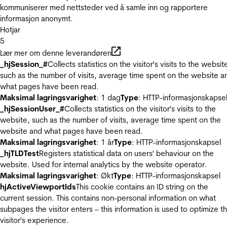
kommuniserer med nettsteder ved å samle inn og rapportere
informasjon anonymt.
Hotjar
5
Lær mer om denne leverandøren
_hjSession_#
Collects statistics on the visitor's visits to the websit
such as the number of visits, average time spent on the website a
what pages have been read.
Maksimal lagringsvarighet
: 1 dag
Type
: HTTP-informasjonskapse
_hjSessionUser_#
Collects statistics on the visitor's visits to the
website, such as the number of visits, average time spent on the
website and what pages have been read.
Maksimal lagringsvarighet
: 1 år
Type
: HTTP-informasjonskapsel
_hjTLDTest
Registers statistical data on users' behaviour on the
website. Used for internal analytics by the website operator.
Maksimal lagringsvarighet
: Økt
Type
: HTTP-informasjonskapsel
hjActiveViewportIds
This cookie contains an ID string on the
current session. This contains non-personal information on what
subpages the visitor enters – this information is used to optimize t
visitor's experience.