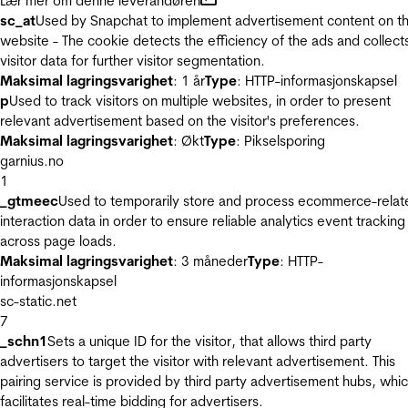
Lær mer om denne leverandøren
sc_at
Used by Snapchat to implement advertisement content on t
website - The cookie detects the efficiency of the ads and collect
visitor data for further visitor segmentation.
Maksimal lagringsvarighet
: 1 år
Type
: HTTP-informasjonskapsel
p
Used to track visitors on multiple websites, in order to present
relevant advertisement based on the visitor's preferences.
Maksimal lagringsvarighet
: Økt
Type
: Pikselsporing
garnius.no
1
_gtmeec
Used to temporarily store and process ecommerce-relat
interaction data in order to ensure reliable analytics event tracking
across page loads.
Maksimal lagringsvarighet
: 3 måneder
Type
: HTTP-
informasjonskapsel
sc-static.net
7
_schn1
Sets a unique ID for the visitor, that allows third party
advertisers to target the visitor with relevant advertisement. This
pairing service is provided by third party advertisement hubs, whi
facilitates real-time bidding for advertisers.