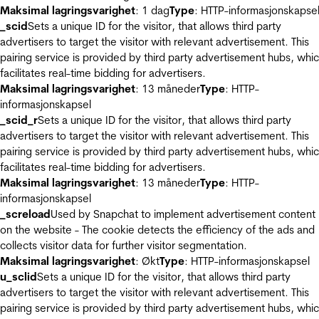
Maksimal lagringsvarighet
: 1 dag
Type
: HTTP-informasjonskapse
_scid
Sets a unique ID for the visitor, that allows third party
advertisers to target the visitor with relevant advertisement. This
pairing service is provided by third party advertisement hubs, whi
facilitates real-time bidding for advertisers.
Maksimal lagringsvarighet
: 13 måneder
Type
: HTTP-
informasjonskapsel
_scid_r
Sets a unique ID for the visitor, that allows third party
advertisers to target the visitor with relevant advertisement. This
pairing service is provided by third party advertisement hubs, whi
facilitates real-time bidding for advertisers.
Maksimal lagringsvarighet
: 13 måneder
Type
: HTTP-
informasjonskapsel
_screload
Used by Snapchat to implement advertisement content
on the website - The cookie detects the efficiency of the ads and
collects visitor data for further visitor segmentation.
Maksimal lagringsvarighet
: Økt
Type
: HTTP-informasjonskapsel
u_sclid
Sets a unique ID for the visitor, that allows third party
advertisers to target the visitor with relevant advertisement. This
pairing service is provided by third party advertisement hubs, whi