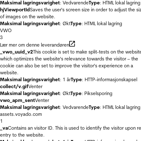
Maksimal lagringsvarighet
: Vedvarende
Type
: HTML lokal lagring
hjViewportId
Saves the user's screen size in order to adjust the si
of images on the website.
Maksimal lagringsvarighet
: Økt
Type
: HTML lokal lagring
VWO
3
Lær mer om denne leverandøren
_vwo_uuid_v2
This cookie is set to make split-tests on the websit
which optimizes the website's relevance towards the visitor – the
cookie can also be set to improve the visitor's experience on a
website.
Maksimal lagringsvarighet
: 1 år
Type
: HTTP-informasjonskapsel
collect/v.gif
Venter
Maksimal lagringsvarighet
: Økt
Type
: Pikselsporing
vwo_apm_sent
Venter
Maksimal lagringsvarighet
: Vedvarende
Type
: HTML lokal lagring
assets.voyado.com
1
_va
Contains an visitor ID. This is used to identify the visitor upon r
entry to the website.