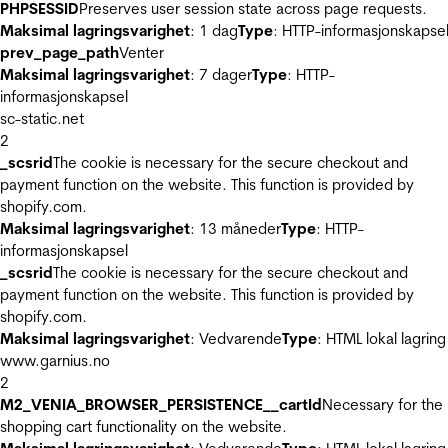
PHPSESSID
Preserves user session state across page requests.
Maksimal lagringsvarighet
: 1 dag
Type
: HTTP-informasjonskapse
prev_page_path
Venter
Maksimal lagringsvarighet
: 7 dager
Type
: HTTP-
informasjonskapsel
sc-static.net
2
_scsrid
The cookie is necessary for the secure checkout and
payment function on the website. This function is provided by
shopify.com.
Maksimal lagringsvarighet
: 13 måneder
Type
: HTTP-
informasjonskapsel
_scsrid
The cookie is necessary for the secure checkout and
payment function on the website. This function is provided by
shopify.com.
Maksimal lagringsvarighet
: Vedvarende
Type
: HTML lokal lagring
www.garnius.no
2
M2_VENIA_BROWSER_PERSISTENCE__cartId
Necessary for the
shopping cart functionality on the website.