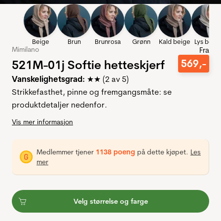
Beige
Brun
Brunrosa
Grønn
Kald beige
Lys beig
Mimilano
Fra
521M-01j Softie hetteskjerf
569
,-
Vanskelighetsgrad:
★★ (2 av 5)
Strikkefasthet, pinne og fremgangsmåte: se
produktdetaljer nedenfor.
Vis mer informasjon
Medlemmer tjener
1138 poeng
på dette kjøpet.
Les
mer
Velg størrelse og farge