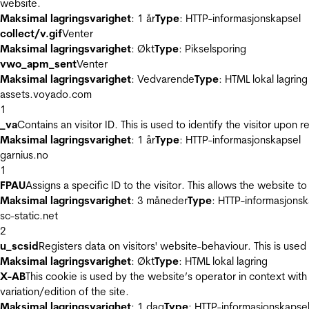
website.
Maksimal lagringsvarighet
: 1 år
Type
: HTTP-informasjonskapsel
collect/v.gif
Venter
Maksimal lagringsvarighet
: Økt
Type
: Pikselsporing
vwo_apm_sent
Venter
Maksimal lagringsvarighet
: Vedvarende
Type
: HTML lokal lagring
assets.voyado.com
1
_va
Contains an visitor ID. This is used to identify the visitor upon 
Maksimal lagringsvarighet
: 1 år
Type
: HTTP-informasjonskapsel
garnius.no
1
FPAU
Assigns a specific ID to the visitor. This allows the website to
Maksimal lagringsvarighet
: 3 måneder
Type
: HTTP-informasjonsk
sc-static.net
2
u_scsid
Registers data on visitors' website-behaviour. This is used 
Maksimal lagringsvarighet
: Økt
Type
: HTML lokal lagring
X-AB
This cookie is used by the website’s operator in context with 
variation/edition of the site.
Maksimal lagringsvarighet
: 1 dag
Type
: HTTP-informasjonskapse