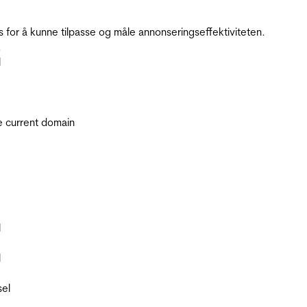
for å kunne tilpasse og måle annonseringseffektiviteten.
.
l
he current domain
l
l
sel