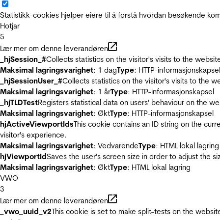
Statistikk-cookies hjelper eiere til å forstå hvordan besøkende 
Hotjar
5
Lær mer om denne leverandøren
_hjSession_#
Collects statistics on the visitor's visits to the we
Maksimal lagringsvarighet
: 1 dag
Type
: HTTP-informasjonskapse
_hjSessionUser_#
Collects statistics on the visitor's visits to t
Maksimal lagringsvarighet
: 1 år
Type
: HTTP-informasjonskapsel
_hjTLDTest
Registers statistical data on users' behaviour on the we
Maksimal lagringsvarighet
: Økt
Type
: HTTP-informasjonskapsel
hjActiveViewportIds
This cookie contains an ID string on the curr
visitor's experience.
Maksimal lagringsvarighet
: Vedvarende
Type
: HTML lokal lagring
hjViewportId
Saves the user's screen size in order to adjust the s
Maksimal lagringsvarighet
: Økt
Type
: HTML lokal lagring
VWO
3
Lær mer om denne leverandøren
_vwo_uuid_v2
This cookie is set to make split-tests on the websi