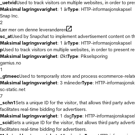
_uetvid
Used to track visitors on multiple websites, in order to pr
Maksimal lagringsvarighet
: 1 år
Type
: HTTP-informasjonskapsel
Snap Inc.
2
Lær mer om denne leverandøren
sc_at
Used by Snapchat to implement advertisement content on the w
Maksimal lagringsvarighet
: 1 år
Type
: HTTP-informasjonskapsel
p
Used to track visitors on multiple websites, in order to present 
Maksimal lagringsvarighet
: Økt
Type
: Pikselsporing
garnius.no
1
_gtmeec
Used to temporarily store and process ecommerce-related 
Maksimal lagringsvarighet
: 3 måneder
Type
: HTTP-informasjonsk
sc-static.net
7
_schn1
Sets a unique ID for the visitor, that allows third party adv
facilitates real-time bidding for advertisers.
Maksimal lagringsvarighet
: 1 dag
Type
: HTTP-informasjonskapse
_scid
Sets a unique ID for the visitor, that allows third party adver
facilitates real-time bidding for advertisers.