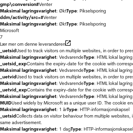
gmp\conversion#
Venter
Maksimal lagringsvarighet
: Økt
Type
: Pikselsporing
ddm/activity/src=#
Venter
Maksimal lagringsvarighet
: Økt
Type
: Pikselsporing
Microsoft
7
Lær mer om denne leverandøren
_uetsid
Used to track visitors on multiple websites, in order to pr
Maksimal lagringsvarighet
: Vedvarende
Type
: HTML lokal lagring
_uetsid_exp
Contains the expiry-date for the cookie with corres
Maksimal lagringsvarighet
: Vedvarende
Type
: HTML lokal lagring
_uetvid
Used to track visitors on multiple websites, in order to pr
Maksimal lagringsvarighet
: Vedvarende
Type
: HTML lokal lagring
_uetvid_exp
Contains the expiry-date for the cookie with corres
Maksimal lagringsvarighet
: Vedvarende
Type
: HTML lokal lagring
MUID
Used widely by Microsoft as a unique user ID. The cookie en
Maksimal lagringsvarighet
: 1 år
Type
: HTTP-informasjonskapsel
_uetsid
Collects data on visitor behaviour from multiple websites, 
same advertisement.
Maksimal lagringsvarighet
: 1 dag
Type
: HTTP-informasjonskapse