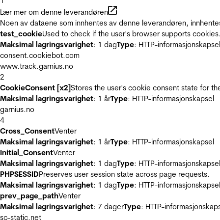
1
Lær mer om denne leverandøren
Noen av dataene som innhentes av denne leverandøren, innhentes 
test_cookie
Used to check if the user's browser supports cookies
Maksimal lagringsvarighet
: 1 dag
Type
: HTTP-informasjonskapse
consent.cookiebot.com
www.track.garnius.no
2
CookieConsent [x2]
Stores the user's cookie consent state for t
Maksimal lagringsvarighet
: 1 år
Type
: HTTP-informasjonskapsel
garnius.no
4
Cross_Consent
Venter
Maksimal lagringsvarighet
: 1 år
Type
: HTTP-informasjonskapsel
Initial_Consent
Venter
Maksimal lagringsvarighet
: 1 dag
Type
: HTTP-informasjonskapse
PHPSESSID
Preserves user session state across page requests.
Maksimal lagringsvarighet
: 1 dag
Type
: HTTP-informasjonskapse
prev_page_path
Venter
Maksimal lagringsvarighet
: 7 dager
Type
: HTTP-informasjonskap
sc-static.net