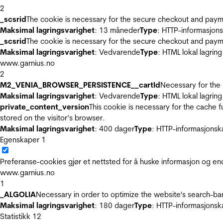
2
_scsrid
The cookie is necessary for the secure checkout and payme
Maksimal lagringsvarighet
: 13 måneder
Type
: HTTP-informasjon
_scsrid
The cookie is necessary for the secure checkout and payme
Maksimal lagringsvarighet
: Vedvarende
Type
: HTML lokal lagring
www.garnius.no
2
M2_VENIA_BROWSER_PERSISTENCE__cartId
Necessary for the 
Maksimal lagringsvarighet
: Vedvarende
Type
: HTML lokal lagring
private_content_version
This cookie is necessary for the cache 
stored on the visitor’s browser.
Maksimal lagringsvarighet
: 400 dager
Type
: HTTP-informasjonsk
Egenskaper
1
Preferanse-cookies gjør et nettsted for å huske informasjon og end
www.garnius.no
1
_ALGOLIA
Necessary in order to optimize the website's search-bar
Maksimal lagringsvarighet
: 180 dager
Type
: HTTP-informasjonsk
Statistikk
12