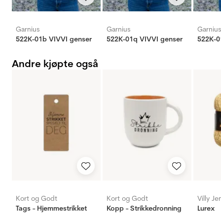
Garnius
Garnius
Garniu
522K-01b VIVVI genser
522K-01q VIVVI genser
522K-0
Andre kjøpte også
Kort og Godt
Kort og Godt
Villy J
Tags - Hjemmestrikket
Kopp - Strikkedronning
Lurex