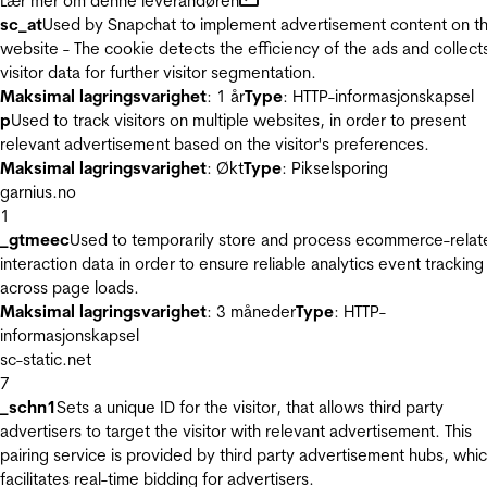
Lær mer om denne leverandøren
sc_at
Used by Snapchat to implement advertisement content on t
website - The cookie detects the efficiency of the ads and collect
visitor data for further visitor segmentation.
Maksimal lagringsvarighet
: 1 år
Type
: HTTP-informasjonskapsel
p
Used to track visitors on multiple websites, in order to present
relevant advertisement based on the visitor's preferences.
Maksimal lagringsvarighet
: Økt
Type
: Pikselsporing
garnius.no
1
_gtmeec
Used to temporarily store and process ecommerce-relat
interaction data in order to ensure reliable analytics event tracking
across page loads.
Maksimal lagringsvarighet
: 3 måneder
Type
: HTTP-
informasjonskapsel
sc-static.net
7
_schn1
Sets a unique ID for the visitor, that allows third party
advertisers to target the visitor with relevant advertisement. This
pairing service is provided by third party advertisement hubs, whi
facilitates real-time bidding for advertisers.