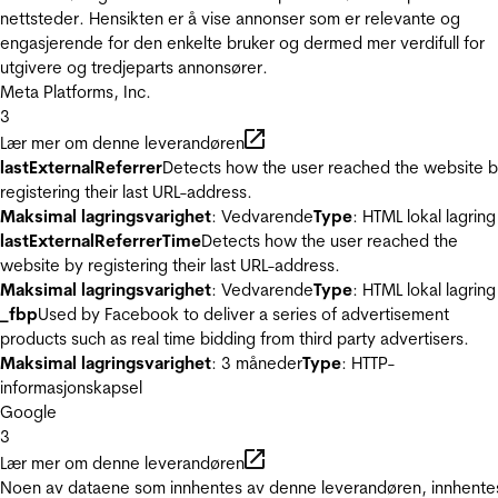
nettsteder. Hensikten er å vise annonser som er relevante og
engasjerende for den enkelte bruker og dermed mer verdifull for
utgivere og tredjeparts annonsører.
Meta Platforms, Inc.
3
Lær mer om denne leverandøren
lastExternalReferrer
Detects how the user reached the website 
registering their last URL-address.
Maksimal lagringsvarighet
: Vedvarende
Type
: HTML lokal lagring
lastExternalReferrerTime
Detects how the user reached the
website by registering their last URL-address.
Maksimal lagringsvarighet
: Vedvarende
Type
: HTML lokal lagring
_fbp
Used by Facebook to deliver a series of advertisement
products such as real time bidding from third party advertisers.
Maksimal lagringsvarighet
: 3 måneder
Type
: HTTP-
informasjonskapsel
Google
3
Lær mer om denne leverandøren
Noen av dataene som innhentes av denne leverandøren, innhente