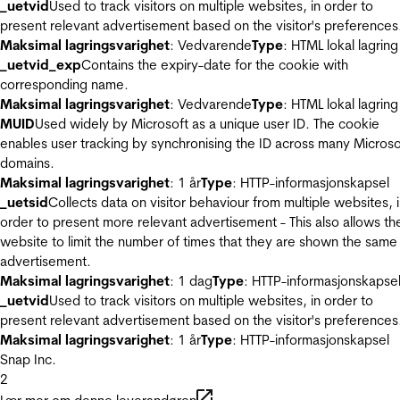
_uetvid
Used to track visitors on multiple websites, in order to
present relevant advertisement based on the visitor's preferences
Maksimal lagringsvarighet
: Vedvarende
Type
: HTML lokal lagring
_uetvid_exp
Contains the expiry-date for the cookie with
corresponding name.
Maksimal lagringsvarighet
: Vedvarende
Type
: HTML lokal lagring
MUID
Used widely by Microsoft as a unique user ID. The cookie
enables user tracking by synchronising the ID across many Microso
domains.
Maksimal lagringsvarighet
: 1 år
Type
: HTTP-informasjonskapsel
_uetsid
Collects data on visitor behaviour from multiple websites, 
order to present more relevant advertisement - This also allows th
website to limit the number of times that they are shown the same
advertisement.
Maksimal lagringsvarighet
: 1 dag
Type
: HTTP-informasjonskapse
_uetvid
Used to track visitors on multiple websites, in order to
present relevant advertisement based on the visitor's preferences
Maksimal lagringsvarighet
: 1 år
Type
: HTTP-informasjonskapsel
Snap Inc.
2