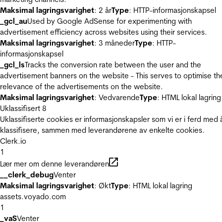
Maksimal lagringsvarighet
: 2 år
Type
: HTTP-informasjonskapsel
_gcl_au
Used by Google AdSense for experimenting with
advertisement efficiency across websites using their services.
Maksimal lagringsvarighet
: 3 måneder
Type
: HTTP-
informasjonskapsel
_gcl_ls
Tracks the conversion rate between the user and the
advertisement banners on the website - This serves to optimise th
relevance of the advertisements on the website.
Maksimal lagringsvarighet
: Vedvarende
Type
: HTML lokal lagring
Uklassifisert
8
Uklassifiserte cookies er informasjonskapsler som vi er i ferd med 
klassifisere, sammen med leverandørene av enkelte cookies.
Clerk.io
1
Lær mer om denne leverandøren
__clerk_debug
Venter
Maksimal lagringsvarighet
: Økt
Type
: HTML lokal lagring
assets.voyado.com
1
_vaS
Venter