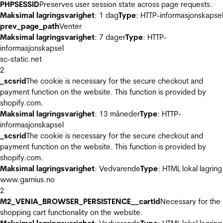
PHPSESSID
Preserves user session state across page requests.
Maksimal lagringsvarighet
: 1 dag
Type
: HTTP-informasjonskapse
prev_page_path
Venter
Maksimal lagringsvarighet
: 7 dager
Type
: HTTP-
informasjonskapsel
sc-static.net
2
_scsrid
The cookie is necessary for the secure checkout and
payment function on the website. This function is provided by
shopify.com.
Maksimal lagringsvarighet
: 13 måneder
Type
: HTTP-
informasjonskapsel
_scsrid
The cookie is necessary for the secure checkout and
payment function on the website. This function is provided by
shopify.com.
Maksimal lagringsvarighet
: Vedvarende
Type
: HTML lokal lagring
www.garnius.no
2
M2_VENIA_BROWSER_PERSISTENCE__cartId
Necessary for the
shopping cart functionality on the website.