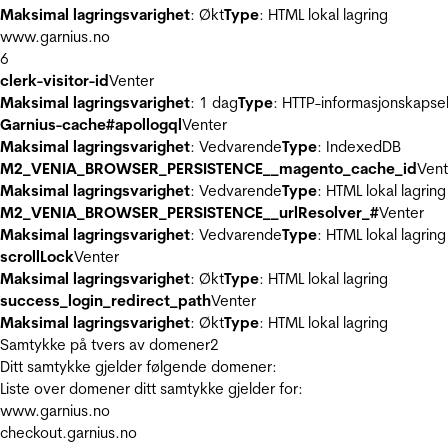
Maksimal lagringsvarighet
: Økt
Type
: HTML lokal lagring
www.garnius.no
6
clerk-visitor-id
Venter
Maksimal lagringsvarighet
: 1 dag
Type
: HTTP-informasjonskapse
Garnius-cache#apollogql
Venter
Maksimal lagringsvarighet
: Vedvarende
Type
: IndexedDB
M2_VENIA_BROWSER_PERSISTENCE__magento_cache_id
Vent
Maksimal lagringsvarighet
: Vedvarende
Type
: HTML lokal lagring
M2_VENIA_BROWSER_PERSISTENCE__urlResolver_#
Venter
Maksimal lagringsvarighet
: Vedvarende
Type
: HTML lokal lagring
scrollLock
Venter
Maksimal lagringsvarighet
: Økt
Type
: HTML lokal lagring
success_login_redirect_path
Venter
Maksimal lagringsvarighet
: Økt
Type
: HTML lokal lagring
Samtykke på tvers av domener
2
Ditt samtykke gjelder følgende domener:
Liste over domener ditt samtykke gjelder for:
www.garnius.no
checkout.garnius.no