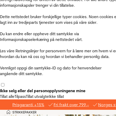
informasjonskapsler trenger vi din tillatelse.
Dette nettstedet bruker forskjellige typer cookies. Noen cookies 
lagt inn av tredjeparts tjenester som vises på våre sider.
Du kan endre eller oppheve ditt samtykke via
Informasjonskapselerkæring på nettstedet vårt.
Les våre Retningslinjer for personvern for å lære mer om hvem vi e
hvordan du kan nå oss og hvordan vi behandler personlig data.
Vennligst oppgi din samtykke-ID og dato for henvendelser
angående ditt samtykke.
Ikke selg eller del personopplysningene mine
Tillat alle
Tilpass
Tillat utvalgte
Ikke tillat
Prisgaranti +15%
Fri frakt over 799,-
Norges s
Hjem
STRIKKEPAKKER
>