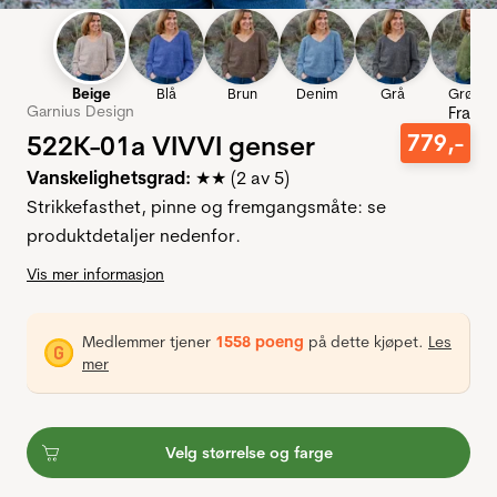
Beige
Blå
Brun
Denim
Grå
Grønn
Garnius Design
Fra
522K-01a VIVVI genser
779
,-
Vanskelighetsgrad:
★★ (2 av 5)
Strikkefasthet, pinne og fremgangsmåte: se
produktdetaljer nedenfor.
Vis mer informasjon
Medlemmer tjener
1558 poeng
på dette kjøpet.
Les
mer
Velg størrelse og farge