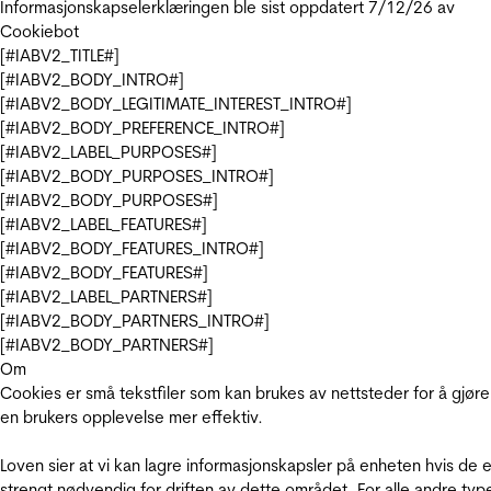
Informasjonskapselerklæringen ble sist oppdatert 7/12/26 av
Cookiebot
[#IABV2_TITLE#]
[#IABV2_BODY_INTRO#]
[#IABV2_BODY_LEGITIMATE_INTEREST_INTRO#]
[#IABV2_BODY_PREFERENCE_INTRO#]
[#IABV2_LABEL_PURPOSES#]
[#IABV2_BODY_PURPOSES_INTRO#]
[#IABV2_BODY_PURPOSES#]
[#IABV2_LABEL_FEATURES#]
[#IABV2_BODY_FEATURES_INTRO#]
[#IABV2_BODY_FEATURES#]
[#IABV2_LABEL_PARTNERS#]
[#IABV2_BODY_PARTNERS_INTRO#]
[#IABV2_BODY_PARTNERS#]
Om
Cookies er små tekstfiler som kan brukes av nettsteder for å gjøre
en brukers opplevelse mer effektiv.
Loven sier at vi kan lagre informasjonskapsler på enheten hvis de e
strengt nødvendig for driften av dette området. For alle andre typ