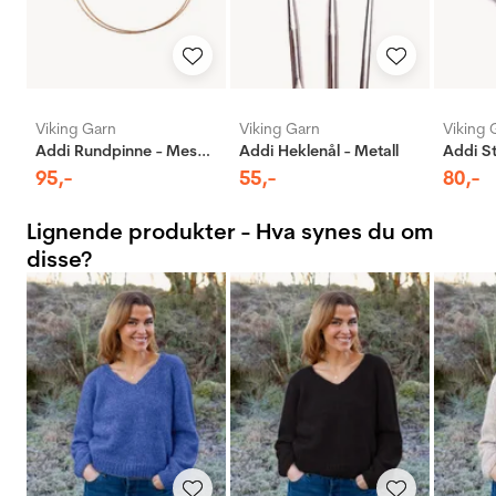
Viking Garn
Viking Garn
Viking 
Addi Rundpinne - Messing
Addi Heklenål - Metall
95
,-
55
,-
80
,-
Lignende produkter - Hva synes du om
disse?