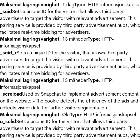
Maksimal lagringsvarighet
: 1 dag
Type
: HTTP-informasjonskapse
_scid
Sets a unique ID for the visitor, that allows third party
advertisers to target the visitor with relevant advertisement. This
pairing service is provided by third party advertisement hubs, whi
facilitates real-time bidding for advertisers.
Maksimal lagringsvarighet
: 13 måneder
Type
: HTTP-
informasjonskapsel
_scid_r
Sets a unique ID for the visitor, that allows third party
advertisers to target the visitor with relevant advertisement. This
pairing service is provided by third party advertisement hubs, whi
facilitates real-time bidding for advertisers.
Maksimal lagringsvarighet
: 13 måneder
Type
: HTTP-
informasjonskapsel
_screload
Used by Snapchat to implement advertisement content
on the website - The cookie detects the efficiency of the ads and
collects visitor data for further visitor segmentation.
Maksimal lagringsvarighet
: Økt
Type
: HTTP-informasjonskapsel
u_sclid
Sets a unique ID for the visitor, that allows third party
advertisers to target the visitor with relevant advertisement. This
pairing service is provided by third party advertisement hubs, whi