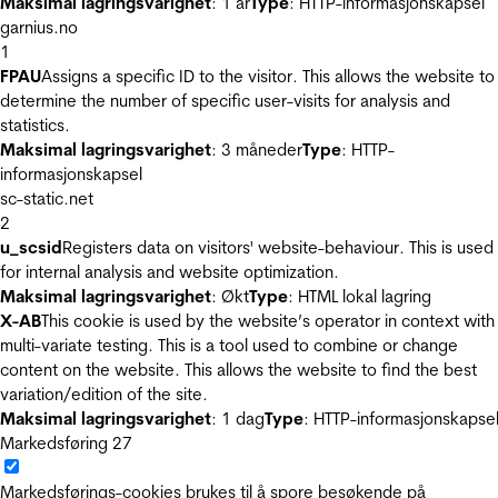
Maksimal lagringsvarighet
: 1 år
Type
: HTTP-informasjonskapsel
garnius.no
1
FPAU
Assigns a specific ID to the visitor. This allows the website to
determine the number of specific user-visits for analysis and
statistics.
Maksimal lagringsvarighet
: 3 måneder
Type
: HTTP-
informasjonskapsel
sc-static.net
2
u_scsid
Registers data on visitors' website-behaviour. This is used
for internal analysis and website optimization.
Maksimal lagringsvarighet
: Økt
Type
: HTML lokal lagring
X-AB
This cookie is used by the website’s operator in context with
multi-variate testing. This is a tool used to combine or change
content on the website. This allows the website to find the best
variation/edition of the site.
Maksimal lagringsvarighet
: 1 dag
Type
: HTTP-informasjonskapse
Markedsføring
27
Markedsførings-cookies brukes til å spore besøkende på