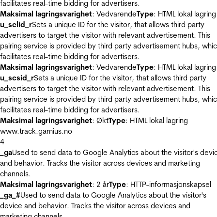
facilitates real-time bidding for advertisers.
Maksimal lagringsvarighet
: Vedvarende
Type
: HTML lokal lagring
u_sclid_r
Sets a unique ID for the visitor, that allows third party
advertisers to target the visitor with relevant advertisement. This
pairing service is provided by third party advertisement hubs, whi
facilitates real-time bidding for advertisers.
Maksimal lagringsvarighet
: Vedvarende
Type
: HTML lokal lagring
u_scsid_r
Sets a unique ID for the visitor, that allows third party
advertisers to target the visitor with relevant advertisement. This
pairing service is provided by third party advertisement hubs, whi
facilitates real-time bidding for advertisers.
Maksimal lagringsvarighet
: Økt
Type
: HTML lokal lagring
www.track.garnius.no
4
_ga
Used to send data to Google Analytics about the visitor's devi
and behavior. Tracks the visitor across devices and marketing
channels.
Maksimal lagringsvarighet
: 2 år
Type
: HTTP-informasjonskapsel
_ga_#
Used to send data to Google Analytics about the visitor's
device and behavior. Tracks the visitor across devices and
marketing channels.