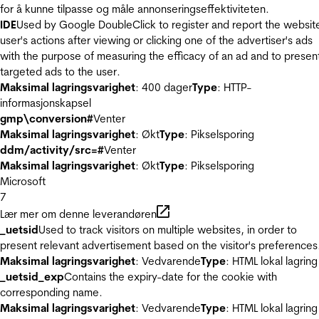
for å kunne tilpasse og måle annonseringseffektiviteten.
IDE
Used by Google DoubleClick to register and report the websit
user's actions after viewing or clicking one of the advertiser's ads
with the purpose of measuring the efficacy of an ad and to presen
targeted ads to the user.
Maksimal lagringsvarighet
: 400 dager
Type
: HTTP-
informasjonskapsel
gmp\conversion#
Venter
Maksimal lagringsvarighet
: Økt
Type
: Pikselsporing
ddm/activity/src=#
Venter
Maksimal lagringsvarighet
: Økt
Type
: Pikselsporing
Microsoft
7
Lær mer om denne leverandøren
_uetsid
Used to track visitors on multiple websites, in order to
present relevant advertisement based on the visitor's preferences
Maksimal lagringsvarighet
: Vedvarende
Type
: HTML lokal lagring
_uetsid_exp
Contains the expiry-date for the cookie with
corresponding name.
Maksimal lagringsvarighet
: Vedvarende
Type
: HTML lokal lagring