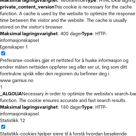
Maksimal lagringsvarighet
: Vedvarende
Type
: HTML lokal lagring
private_content_version
This cookie is necessary for the cache
function. A cache is used by the website to optimize the response
time between the visitor and the website. The cache is usually
stored on the visitor’s browser.
Maksimal lagringsvarighet
: 400 dager
Type
: HTTP-
informasjonskapsel
Egenskaper
1
Preferanse-cookies gjør et nettsted for å huske informasjon og
endrer måten nettsiden oppfører seg eller ser ut, ting som ditt
foretrukne språk eller den regionen du befinner deg i.
www.garnius.no
1
_ALGOLIA
Necessary in order to optimize the website's search-ba
function. The cookie ensures accurate and fast search results.
Maksimal lagringsvarighet
: 180 dager
Type
: HTTP-
informasjonskapsel
Statistikk
12
Statistikk-cookies hjelper eiere til å forstå hvordan besøkende