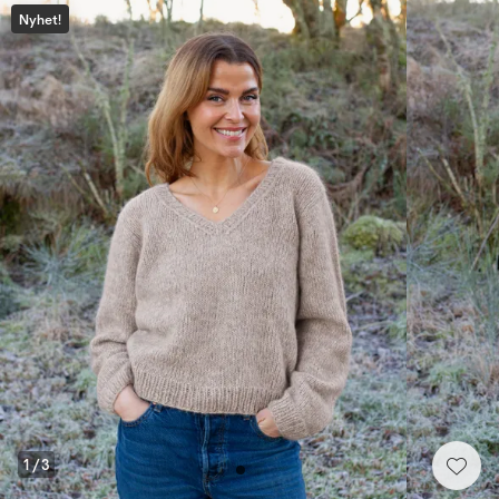
Nyhet!
1
/
3