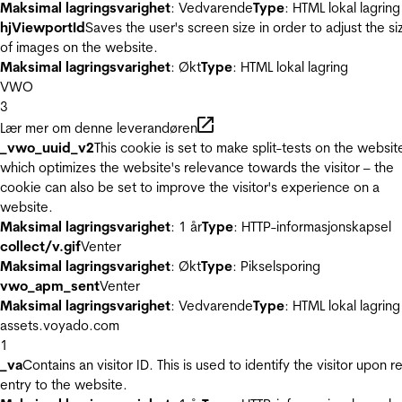
Maksimal lagringsvarighet
: Vedvarende
Type
: HTML lokal lagring
hjViewportId
Saves the user's screen size in order to adjust the si
of images on the website.
Maksimal lagringsvarighet
: Økt
Type
: HTML lokal lagring
VWO
3
Lær mer om denne leverandøren
_vwo_uuid_v2
This cookie is set to make split-tests on the websit
which optimizes the website's relevance towards the visitor – the
cookie can also be set to improve the visitor's experience on a
website.
Maksimal lagringsvarighet
: 1 år
Type
: HTTP-informasjonskapsel
collect/v.gif
Venter
Maksimal lagringsvarighet
: Økt
Type
: Pikselsporing
vwo_apm_sent
Venter
Maksimal lagringsvarighet
: Vedvarende
Type
: HTML lokal lagring
assets.voyado.com
1
_va
Contains an visitor ID. This is used to identify the visitor upon r
entry to the website.