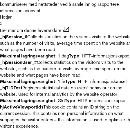
kommuniserer med nettsteder ved å samle inn og rapportere
informasjon anonymt.
Hotjar
5
Lær mer om denne leverandøren
_hjSession_#
Collects statistics on the visitor's visits to the websit
such as the number of visits, average time spent on the website a
what pages have been read.
Maksimal lagringsvarighet
: 1 dag
Type
: HTTP-informasjonskapse
_hjSessionUser_#
Collects statistics on the visitor's visits to the
website, such as the number of visits, average time spent on the
website and what pages have been read.
Maksimal lagringsvarighet
: 1 år
Type
: HTTP-informasjonskapsel
_hjTLDTest
Registers statistical data on users' behaviour on the
website. Used for internal analytics by the website operator.
Maksimal lagringsvarighet
: Økt
Type
: HTTP-informasjonskapsel
hjActiveViewportIds
This cookie contains an ID string on the
current session. This contains non-personal information on what
subpages the visitor enters – this information is used to optimize t
visitor's experience.