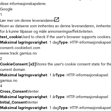
disse informasjonskapslene.
Google
1
Lær mer om denne leverandøren
Noen av dataene som innhentes av denne leverandøren, innhente
for å kunne tilpasse og måle annonseringseffektiviteten.
test_cookie
Used to check if the user's browser supports cookies
Maksimal lagringsvarighet
: 1 dag
Type
: HTTP-informasjonskapse
consent.cookiebot.com
www.track.garnius.no
2
CookieConsent [x2]
Stores the user's cookie consent state for th
current domain
Maksimal lagringsvarighet
: 1 år
Type
: HTTP-informasjonskapsel
garnius.no
4
Cross_Consent
Venter
Maksimal lagringsvarighet
: 1 år
Type
: HTTP-informasjonskapsel
Initial_Consent
Venter
Maksimal lagringsvarighet
: 1 dag
Type
: HTTP-informasjonskapse