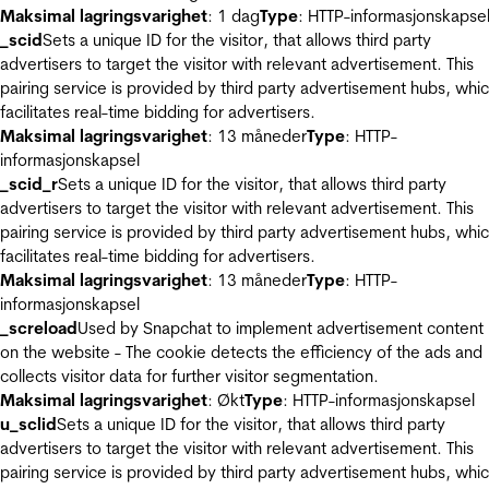
Maksimal lagringsvarighet
: 1 dag
Type
: HTTP-informasjonskapse
_scid
Sets a unique ID for the visitor, that allows third party
advertisers to target the visitor with relevant advertisement. This
pairing service is provided by third party advertisement hubs, whi
facilitates real-time bidding for advertisers.
Maksimal lagringsvarighet
: 13 måneder
Type
: HTTP-
informasjonskapsel
_scid_r
Sets a unique ID for the visitor, that allows third party
advertisers to target the visitor with relevant advertisement. This
pairing service is provided by third party advertisement hubs, whi
facilitates real-time bidding for advertisers.
Maksimal lagringsvarighet
: 13 måneder
Type
: HTTP-
informasjonskapsel
_screload
Used by Snapchat to implement advertisement content
on the website - The cookie detects the efficiency of the ads and
collects visitor data for further visitor segmentation.
Maksimal lagringsvarighet
: Økt
Type
: HTTP-informasjonskapsel
u_sclid
Sets a unique ID for the visitor, that allows third party
advertisers to target the visitor with relevant advertisement. This
pairing service is provided by third party advertisement hubs, whi