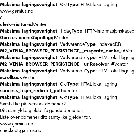
Maksimal lagringsvarighet
: Økt
Type
: HTML lokal lagring
www.garnius.no
6
clerk-visitor-id
Venter
Maksimal lagringsvarighet
: 1 dag
Type
: HTTP-informasjonskapse
Garnius-cache#apollogql
Venter
Maksimal lagringsvarighet
: Vedvarende
Type
: IndexedDB
M2_VENIA_BROWSER_PERSISTENCE__magento_cache_id
Vent
Maksimal lagringsvarighet
: Vedvarende
Type
: HTML lokal lagring
M2_VENIA_BROWSER_PERSISTENCE__urlResolver_#
Venter
Maksimal lagringsvarighet
: Vedvarende
Type
: HTML lokal lagring
scrollLock
Venter
Maksimal lagringsvarighet
: Økt
Type
: HTML lokal lagring
success_login_redirect_path
Venter
Maksimal lagringsvarighet
: Økt
Type
: HTML lokal lagring
Samtykke på tvers av domener
2
Ditt samtykke gjelder følgende domener:
Liste over domener ditt samtykke gjelder for:
www.garnius.no
checkout.garnius.no