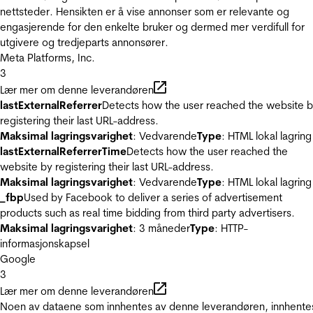
nettsteder. Hensikten er å vise annonser som er relevante og
engasjerende for den enkelte bruker og dermed mer verdifull for
utgivere og tredjeparts annonsører.
Meta Platforms, Inc.
3
Lær mer om denne leverandøren
lastExternalReferrer
Detects how the user reached the website 
registering their last URL-address.
Maksimal lagringsvarighet
: Vedvarende
Type
: HTML lokal lagring
lastExternalReferrerTime
Detects how the user reached the
website by registering their last URL-address.
Maksimal lagringsvarighet
: Vedvarende
Type
: HTML lokal lagring
_fbp
Used by Facebook to deliver a series of advertisement
products such as real time bidding from third party advertisers.
Maksimal lagringsvarighet
: 3 måneder
Type
: HTTP-
informasjonskapsel
Google
3
Lær mer om denne leverandøren
Noen av dataene som innhentes av denne leverandøren, innhente