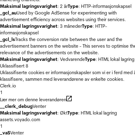
Maksimal lagringsvarighet
: 2 år
Type
: HTTP-informasjonskapsel
_gcl_au
Used by Google AdSense for experimenting with
advertisement efficiency across websites using their services.
Maksimal lagringsvarighet
: 3 måneder
Type
: HTTP-
informasjonskapsel
_gcl_ls
Tracks the conversion rate between the user and the
advertisement banners on the website - This serves to optimise th
relevance of the advertisements on the website.
Maksimal lagringsvarighet
: Vedvarende
Type
: HTML lokal lagring
Uklassifisert
8
Uklassifiserte cookies er informasjonskapsler som vi er i ferd med 
klassifisere, sammen med leverandørene av enkelte cookies.
Clerk.io
1
Lær mer om denne leverandøren
__clerk_debug
Venter
Maksimal lagringsvarighet
: Økt
Type
: HTML lokal lagring
assets.voyado.com
1
_vaS
Venter