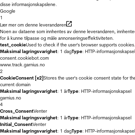
disse informasjonskapslene.
Google
1
Lær mer om denne leverandøren
Noen av dataene som innhentes av denne leverandøren, innhente
for å kunne tilpasse og måle annonseringseffektiviteten.
test_cookie
Used to check if the user's browser supports cookies
Maksimal lagringsvarighet
: 1 dag
Type
: HTTP-informasjonskapse
consent.cookiebot.com
www.track.garnius.no
2
CookieConsent [x2]
Stores the user's cookie consent state for th
current domain
Maksimal lagringsvarighet
: 1 år
Type
: HTTP-informasjonskapsel
garnius.no
4
Cross_Consent
Venter
Maksimal lagringsvarighet
: 1 år
Type
: HTTP-informasjonskapsel
Initial_Consent
Venter
Maksimal lagringsvarighet
: 1 dag
Type
: HTTP-informasjonskapse