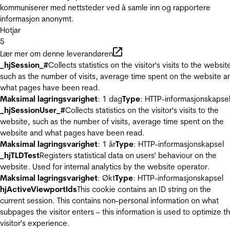
kommuniserer med nettsteder ved å samle inn og rapportere
informasjon anonymt.
Hotjar
5
Lær mer om denne leverandøren
_hjSession_#
Collects statistics on the visitor's visits to the websit
such as the number of visits, average time spent on the website a
what pages have been read.
Maksimal lagringsvarighet
: 1 dag
Type
: HTTP-informasjonskapse
_hjSessionUser_#
Collects statistics on the visitor's visits to the
website, such as the number of visits, average time spent on the
website and what pages have been read.
Maksimal lagringsvarighet
: 1 år
Type
: HTTP-informasjonskapsel
_hjTLDTest
Registers statistical data on users' behaviour on the
website. Used for internal analytics by the website operator.
Maksimal lagringsvarighet
: Økt
Type
: HTTP-informasjonskapsel
hjActiveViewportIds
This cookie contains an ID string on the
current session. This contains non-personal information on what
subpages the visitor enters – this information is used to optimize t
visitor's experience.