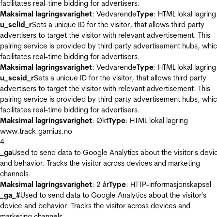
facilitates real-time bidding for advertisers.
Maksimal lagringsvarighet
: Vedvarende
Type
: HTML lokal lagring
u_sclid_r
Sets a unique ID for the visitor, that allows third party
advertisers to target the visitor with relevant advertisement. This
pairing service is provided by third party advertisement hubs, whi
facilitates real-time bidding for advertisers.
Maksimal lagringsvarighet
: Vedvarende
Type
: HTML lokal lagring
u_scsid_r
Sets a unique ID for the visitor, that allows third party
advertisers to target the visitor with relevant advertisement. This
pairing service is provided by third party advertisement hubs, whi
facilitates real-time bidding for advertisers.
Maksimal lagringsvarighet
: Økt
Type
: HTML lokal lagring
www.track.garnius.no
4
_ga
Used to send data to Google Analytics about the visitor's devi
and behavior. Tracks the visitor across devices and marketing
channels.
Maksimal lagringsvarighet
: 2 år
Type
: HTTP-informasjonskapsel
_ga_#
Used to send data to Google Analytics about the visitor's
device and behavior. Tracks the visitor across devices and
marketing channels.