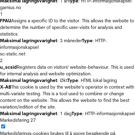
Maksimal lagringsvarighet
: 1 år
Type
: HTTP-informasjonskapsel
garnius.no
1
FPAU
Assigns a specific ID to the visitor. This allows the website to
determine the number of specific user-visits for analysis and
statistics.
Maksimal lagringsvarighet
: 3 måneder
Type
: HTTP-
informasjonskapsel
sc-static.net
2
u_scsid
Registers data on visitors' website-behaviour. This is used
for internal analysis and website optimization.
Maksimal lagringsvarighet
: Økt
Type
: HTML lokal lagring
X-AB
This cookie is used by the website’s operator in context with
multi-variate testing. This is a tool used to combine or change
content on the website. This allows the website to find the best
variation/edition of the site.
Maksimal lagringsvarighet
: 1 dag
Type
: HTTP-informasjonskapse
Markedsføring
27
Markedsførings-cookies brukes til å spore besøkende på