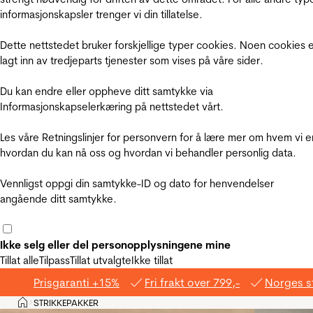
informasjonskapsler trenger vi din tillatelse.
Dette nettstedet bruker forskjellige typer cookies. Noen cookies 
lagt inn av tredjeparts tjenester som vises på våre sider.
Du kan endre eller oppheve ditt samtykke via
Informasjonskapselerkæring på nettstedet vårt.
Les våre Retningslinjer for personvern for å lære mer om hvem vi e
hvordan du kan nå oss og hvordan vi behandler personlig data.
Vennligst oppgi din samtykke-ID og dato for henvendelser
angående ditt samtykke.
Ikke selg eller del personopplysningene mine
Tillat alle
Tilpass
Tillat utvalgte
Ikke tillat
Prisgaranti +15%
Fri frakt over 799,-
Norges s
Hjem
STRIKKEPAKKER
>