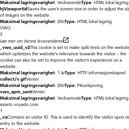
Maksimal lagringsvarighet
: Vedvarende
Type
: HTML lokal lagring
hjViewportId
Saves the user's screen size in order to adjust the si
of images on the website.
Maksimal lagringsvarighet
: Økt
Type
: HTML lokal lagring
VWO
3
Lær mer om denne leverandøren
_vwo_uuid_v2
This cookie is set to make split-tests on the websit
which optimizes the website's relevance towards the visitor – the
cookie can also be set to improve the visitor's experience on a
website.
Maksimal lagringsvarighet
: 1 år
Type
: HTTP-informasjonskapsel
collect/v.gif
Venter
Maksimal lagringsvarighet
: Økt
Type
: Pikselsporing
vwo_apm_sent
Venter
Maksimal lagringsvarighet
: Vedvarende
Type
: HTML lokal lagring
assets.voyado.com
1
_va
Contains an visitor ID. This is used to identify the visitor upon r
entry to the website.