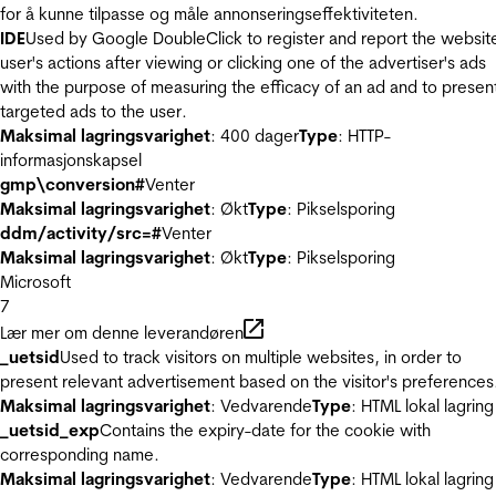
for å kunne tilpasse og måle annonseringseffektiviteten.
IDE
Used by Google DoubleClick to register and report the websit
user's actions after viewing or clicking one of the advertiser's ads
with the purpose of measuring the efficacy of an ad and to presen
targeted ads to the user.
Maksimal lagringsvarighet
: 400 dager
Type
: HTTP-
informasjonskapsel
gmp\conversion#
Venter
Maksimal lagringsvarighet
: Økt
Type
: Pikselsporing
ddm/activity/src=#
Venter
Maksimal lagringsvarighet
: Økt
Type
: Pikselsporing
Microsoft
7
Lær mer om denne leverandøren
_uetsid
Used to track visitors on multiple websites, in order to
present relevant advertisement based on the visitor's preferences
Maksimal lagringsvarighet
: Vedvarende
Type
: HTML lokal lagring
_uetsid_exp
Contains the expiry-date for the cookie with
corresponding name.
Maksimal lagringsvarighet
: Vedvarende
Type
: HTML lokal lagring