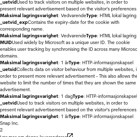
_uetvid
Used to track visitors on multiple websites, in order to
present relevant advertisement based on the visitor's preferences
Maksimal lagringsvarighet
: Vedvarende
Type
: HTML lokal lagring
_uetvid_exp
Contains the expiry-date for the cookie with
corresponding name.
Maksimal lagringsvarighet
: Vedvarende
Type
: HTML lokal lagring
MUID
Used widely by Microsoft as a unique user ID. The cookie
enables user tracking by synchronising the ID across many Microso
domains.
Maksimal lagringsvarighet
: 1 år
Type
: HTTP-informasjonskapsel
_uetsid
Collects data on visitor behaviour from multiple websites, 
order to present more relevant advertisement - This also allows th
website to limit the number of times that they are shown the same
advertisement.
Maksimal lagringsvarighet
: 1 dag
Type
: HTTP-informasjonskapse
_uetvid
Used to track visitors on multiple websites, in order to
present relevant advertisement based on the visitor's preferences
Maksimal lagringsvarighet
: 1 år
Type
: HTTP-informasjonskapsel
Snap Inc.
2