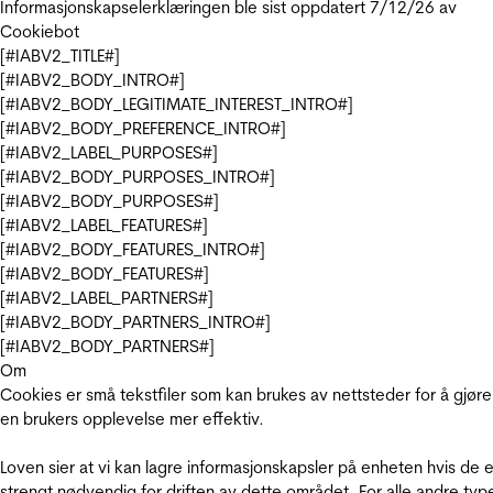
Informasjonskapselerklæringen ble sist oppdatert 7/12/26 av
Cookiebot
[#IABV2_TITLE#]
[#IABV2_BODY_INTRO#]
[#IABV2_BODY_LEGITIMATE_INTEREST_INTRO#]
[#IABV2_BODY_PREFERENCE_INTRO#]
[#IABV2_LABEL_PURPOSES#]
[#IABV2_BODY_PURPOSES_INTRO#]
[#IABV2_BODY_PURPOSES#]
[#IABV2_LABEL_FEATURES#]
[#IABV2_BODY_FEATURES_INTRO#]
[#IABV2_BODY_FEATURES#]
[#IABV2_LABEL_PARTNERS#]
[#IABV2_BODY_PARTNERS_INTRO#]
[#IABV2_BODY_PARTNERS#]
Om
Cookies er små tekstfiler som kan brukes av nettsteder for å gjøre
en brukers opplevelse mer effektiv.
Loven sier at vi kan lagre informasjonskapsler på enheten hvis de e
strengt nødvendig for driften av dette området. For alle andre typ