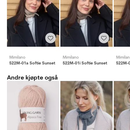
Mimilano
Mimilano
Mimila
522M-01a Softie Sunset
522M-01i Softie Sunset
522M-0
Andre kjøpte også