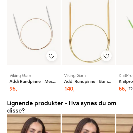
Viking Garn
Viking Garn
KnitPro
Addi Rundpinne - Messing
Addi Rundpinne - Bambus
95
,-
140
,-
55
,-
79
Lignende produkter - Hva synes du om
disse?