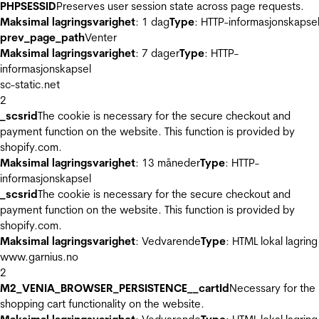
PHPSESSID
Preserves user session state across page requests.
Maksimal lagringsvarighet
: 1 dag
Type
: HTTP-informasjonskapse
prev_page_path
Venter
Maksimal lagringsvarighet
: 7 dager
Type
: HTTP-
informasjonskapsel
sc-static.net
2
_scsrid
The cookie is necessary for the secure checkout and
payment function on the website. This function is provided by
shopify.com.
Maksimal lagringsvarighet
: 13 måneder
Type
: HTTP-
informasjonskapsel
_scsrid
The cookie is necessary for the secure checkout and
payment function on the website. This function is provided by
shopify.com.
Maksimal lagringsvarighet
: Vedvarende
Type
: HTML lokal lagring
www.garnius.no
2
M2_VENIA_BROWSER_PERSISTENCE__cartId
Necessary for the
shopping cart functionality on the website.