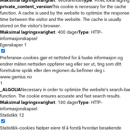
Maksimal lagringsvarighet
: Vedvarende
Type
: HTML lokal lagring
private_content_version
This cookie is necessary for the cache
function. A cache is used by the website to optimize the response
time between the visitor and the website. The cache is usually
stored on the visitor’s browser.
Maksimal lagringsvarighet
: 400 dager
Type
: HTTP-
informasjonskapsel
Egenskaper
1
Preferanse-cookies gjør et nettsted for å huske informasjon og
endrer måten nettsiden oppfører seg eller ser ut, ting som ditt
foretrukne språk eller den regionen du befinner deg i.
www.garnius.no
1
_ALGOLIA
Necessary in order to optimize the website's search-ba
function. The cookie ensures accurate and fast search results.
Maksimal lagringsvarighet
: 180 dager
Type
: HTTP-
informasjonskapsel
Statistikk
12
Statistikk-cookies hjelper eiere til å forstå hvordan besøkende