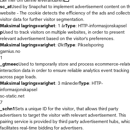
Lær mer om denne leverandøren
sc_at
Used by Snapchat to implement advertisement content on t
website - The cookie detects the efficiency of the ads and collect
visitor data for further visitor segmentation.
Maksimal lagringsvarighet
: 1 år
Type
: HTTP-informasjonskapsel
p
Used to track visitors on multiple websites, in order to present
relevant advertisement based on the visitor's preferences.
Maksimal lagringsvarighet
: Økt
Type
: Pikselsporing
garnius.no
1
_gtmeec
Used to temporarily store and process ecommerce-relat
interaction data in order to ensure reliable analytics event tracking
across page loads.
Maksimal lagringsvarighet
: 3 måneder
Type
: HTTP-
informasjonskapsel
sc-static.net
7
_schn1
Sets a unique ID for the visitor, that allows third party
advertisers to target the visitor with relevant advertisement. This
pairing service is provided by third party advertisement hubs, whi
facilitates real-time bidding for advertisers.