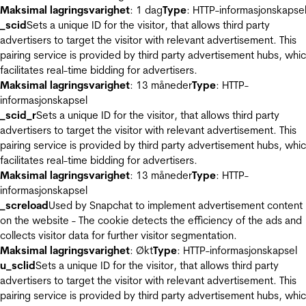
Maksimal lagringsvarighet
: 1 dag
Type
: HTTP-informasjonskapse
_scid
Sets a unique ID for the visitor, that allows third party
advertisers to target the visitor with relevant advertisement. This
pairing service is provided by third party advertisement hubs, whi
facilitates real-time bidding for advertisers.
Maksimal lagringsvarighet
: 13 måneder
Type
: HTTP-
informasjonskapsel
_scid_r
Sets a unique ID for the visitor, that allows third party
advertisers to target the visitor with relevant advertisement. This
pairing service is provided by third party advertisement hubs, whi
facilitates real-time bidding for advertisers.
Maksimal lagringsvarighet
: 13 måneder
Type
: HTTP-
informasjonskapsel
_screload
Used by Snapchat to implement advertisement content
on the website - The cookie detects the efficiency of the ads and
collects visitor data for further visitor segmentation.
Maksimal lagringsvarighet
: Økt
Type
: HTTP-informasjonskapsel
u_sclid
Sets a unique ID for the visitor, that allows third party
advertisers to target the visitor with relevant advertisement. This
pairing service is provided by third party advertisement hubs, whi