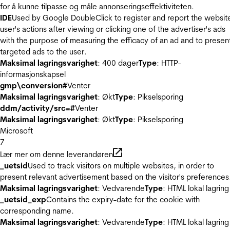
for å kunne tilpasse og måle annonseringseffektiviteten.
IDE
Used by Google DoubleClick to register and report the websit
user's actions after viewing or clicking one of the advertiser's ads
with the purpose of measuring the efficacy of an ad and to presen
targeted ads to the user.
Maksimal lagringsvarighet
: 400 dager
Type
: HTTP-
informasjonskapsel
gmp\conversion#
Venter
Maksimal lagringsvarighet
: Økt
Type
: Pikselsporing
ddm/activity/src=#
Venter
Maksimal lagringsvarighet
: Økt
Type
: Pikselsporing
Microsoft
7
Lær mer om denne leverandøren
_uetsid
Used to track visitors on multiple websites, in order to
present relevant advertisement based on the visitor's preferences
Maksimal lagringsvarighet
: Vedvarende
Type
: HTML lokal lagring
_uetsid_exp
Contains the expiry-date for the cookie with
corresponding name.
Maksimal lagringsvarighet
: Vedvarende
Type
: HTML lokal lagring