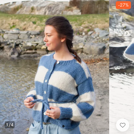
-27%
1
/
4