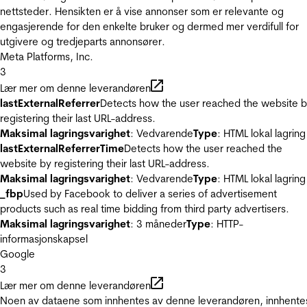
nettsteder. Hensikten er å vise annonser som er relevante og
engasjerende for den enkelte bruker og dermed mer verdifull for
utgivere og tredjeparts annonsører.
Meta Platforms, Inc.
3
Lær mer om denne leverandøren
lastExternalReferrer
Detects how the user reached the website 
registering their last URL-address.
Maksimal lagringsvarighet
: Vedvarende
Type
: HTML lokal lagring
lastExternalReferrerTime
Detects how the user reached the
website by registering their last URL-address.
Maksimal lagringsvarighet
: Vedvarende
Type
: HTML lokal lagring
_fbp
Used by Facebook to deliver a series of advertisement
products such as real time bidding from third party advertisers.
Maksimal lagringsvarighet
: 3 måneder
Type
: HTTP-
informasjonskapsel
Google
3
Lær mer om denne leverandøren
Noen av dataene som innhentes av denne leverandøren, innhente