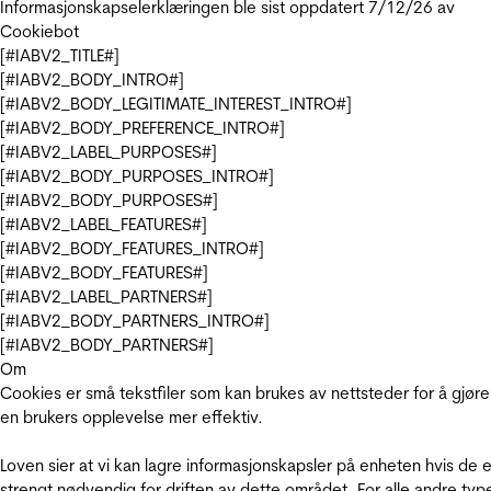
Informasjonskapselerklæringen ble sist oppdatert 7/12/26 av
Cookiebot
[#IABV2_TITLE#]
[#IABV2_BODY_INTRO#]
[#IABV2_BODY_LEGITIMATE_INTEREST_INTRO#]
[#IABV2_BODY_PREFERENCE_INTRO#]
[#IABV2_LABEL_PURPOSES#]
[#IABV2_BODY_PURPOSES_INTRO#]
[#IABV2_BODY_PURPOSES#]
[#IABV2_LABEL_FEATURES#]
[#IABV2_BODY_FEATURES_INTRO#]
[#IABV2_BODY_FEATURES#]
[#IABV2_LABEL_PARTNERS#]
[#IABV2_BODY_PARTNERS_INTRO#]
[#IABV2_BODY_PARTNERS#]
Om
Cookies er små tekstfiler som kan brukes av nettsteder for å gjøre
en brukers opplevelse mer effektiv.
Loven sier at vi kan lagre informasjonskapsler på enheten hvis de e
strengt nødvendig for driften av dette området. For alle andre typ