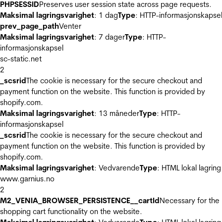
PHPSESSID
Preserves user session state across page requests.
Maksimal lagringsvarighet
: 1 dag
Type
: HTTP-informasjonskapse
prev_page_path
Venter
Maksimal lagringsvarighet
: 7 dager
Type
: HTTP-
informasjonskapsel
sc-static.net
2
_scsrid
The cookie is necessary for the secure checkout and
payment function on the website. This function is provided by
shopify.com.
Maksimal lagringsvarighet
: 13 måneder
Type
: HTTP-
informasjonskapsel
_scsrid
The cookie is necessary for the secure checkout and
payment function on the website. This function is provided by
shopify.com.
Maksimal lagringsvarighet
: Vedvarende
Type
: HTML lokal lagring
www.garnius.no
2
M2_VENIA_BROWSER_PERSISTENCE__cartId
Necessary for the
shopping cart functionality on the website.