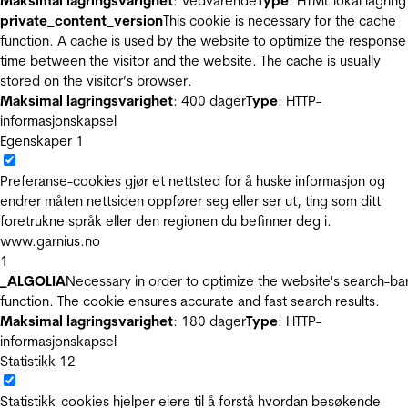
Maksimal lagringsvarighet
: Vedvarende
Type
: HTML lokal lagring
private_content_version
This cookie is necessary for the cache
function. A cache is used by the website to optimize the response
time between the visitor and the website. The cache is usually
stored on the visitor’s browser.
Maksimal lagringsvarighet
: 400 dager
Type
: HTTP-
informasjonskapsel
Egenskaper
1
Preferanse-cookies gjør et nettsted for å huske informasjon og
endrer måten nettsiden oppfører seg eller ser ut, ting som ditt
foretrukne språk eller den regionen du befinner deg i.
www.garnius.no
1
_ALGOLIA
Necessary in order to optimize the website's search-ba
function. The cookie ensures accurate and fast search results.
Maksimal lagringsvarighet
: 180 dager
Type
: HTTP-
informasjonskapsel
Statistikk
12
Statistikk-cookies hjelper eiere til å forstå hvordan besøkende