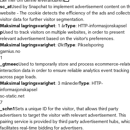
Lær mer om denne leverandøren
sc_at
Used by Snapchat to implement advertisement content on t
website - The cookie detects the efficiency of the ads and collect
visitor data for further visitor segmentation.
Maksimal lagringsvarighet
: 1 år
Type
: HTTP-informasjonskapsel
p
Used to track visitors on multiple websites, in order to present
relevant advertisement based on the visitor's preferences.
Maksimal lagringsvarighet
: Økt
Type
: Pikselsporing
garnius.no
1
_gtmeec
Used to temporarily store and process ecommerce-relat
interaction data in order to ensure reliable analytics event tracking
across page loads.
Maksimal lagringsvarighet
: 3 måneder
Type
: HTTP-
informasjonskapsel
sc-static.net
7
_schn1
Sets a unique ID for the visitor, that allows third party
advertisers to target the visitor with relevant advertisement. This
pairing service is provided by third party advertisement hubs, whi
facilitates real-time bidding for advertisers.