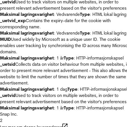
_uetvid
Used to track visitors on multiple websites, in order to
present relevant advertisement based on the visitor's preferences
Maksimal lagringsvarighet
: Vedvarende
Type
: HTML lokal lagring
_uetvid_exp
Contains the expiry-date for the cookie with
corresponding name.
Maksimal lagringsvarighet
: Vedvarende
Type
: HTML lokal lagring
MUID
Used widely by Microsoft as a unique user ID. The cookie
enables user tracking by synchronising the ID across many Microso
domains.
Maksimal lagringsvarighet
: 1 år
Type
: HTTP-informasjonskapsel
_uetsid
Collects data on visitor behaviour from multiple websites, 
order to present more relevant advertisement - This also allows th
website to limit the number of times that they are shown the same
advertisement.
Maksimal lagringsvarighet
: 1 dag
Type
: HTTP-informasjonskapse
_uetvid
Used to track visitors on multiple websites, in order to
present relevant advertisement based on the visitor's preferences
Maksimal lagringsvarighet
: 1 år
Type
: HTTP-informasjonskapsel
Snap Inc.
2