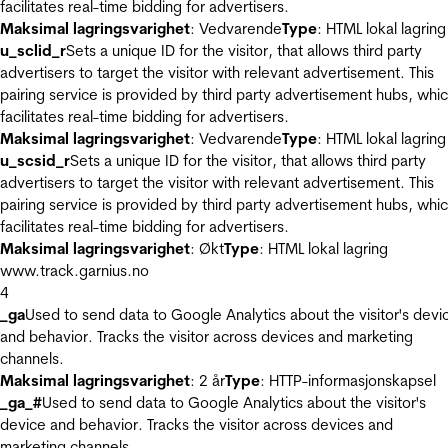
facilitates real-time bidding for advertisers.
Maksimal lagringsvarighet
: Vedvarende
Type
: HTML lokal lagring
u_sclid_r
Sets a unique ID for the visitor, that allows third party
advertisers to target the visitor with relevant advertisement. This
pairing service is provided by third party advertisement hubs, whi
facilitates real-time bidding for advertisers.
Maksimal lagringsvarighet
: Vedvarende
Type
: HTML lokal lagring
u_scsid_r
Sets a unique ID for the visitor, that allows third party
advertisers to target the visitor with relevant advertisement. This
pairing service is provided by third party advertisement hubs, whi
facilitates real-time bidding for advertisers.
Maksimal lagringsvarighet
: Økt
Type
: HTML lokal lagring
www.track.garnius.no
4
_ga
Used to send data to Google Analytics about the visitor's devi
and behavior. Tracks the visitor across devices and marketing
channels.
Maksimal lagringsvarighet
: 2 år
Type
: HTTP-informasjonskapsel
_ga_#
Used to send data to Google Analytics about the visitor's
device and behavior. Tracks the visitor across devices and
marketing channels.