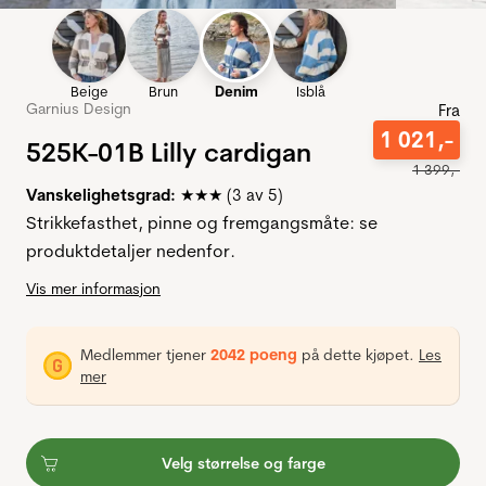
Beige
Brun
Denim
Isblå
Garnius Design
Fra
1
021
,-
525K-01B Lilly cardigan
1
399
,-
Vanskelighetsgrad:
(3 av 5)
★★★
Strikkefasthet, pinne og fremgangsmåte: se
produktdetaljer nedenfor.
Vis mer informasjon
Medlemmer tjener
2042 poeng
på dette kjøpet.
Les
mer
Velg størrelse og farge