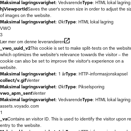
Maksimal lagringsvarighet
: Vedvarende
Type
: HTML lokal lagring
hjViewportId
Saves the user's screen size in order to adjust the si
of images on the website.
Maksimal lagringsvarighet
: Økt
Type
: HTML lokal lagring
VWO
3
Lær mer om denne leverandøren
_vwo_uuid_v2
This cookie is set to make split-tests on the websit
which optimizes the website's relevance towards the visitor – the
cookie can also be set to improve the visitor's experience on a
website.
Maksimal lagringsvarighet
: 1 år
Type
: HTTP-informasjonskapsel
collect/v.gif
Venter
Maksimal lagringsvarighet
: Økt
Type
: Pikselsporing
vwo_apm_sent
Venter
Maksimal lagringsvarighet
: Vedvarende
Type
: HTML lokal lagring
assets.voyado.com
1
_va
Contains an visitor ID. This is used to identify the visitor upon r
entry to the website.