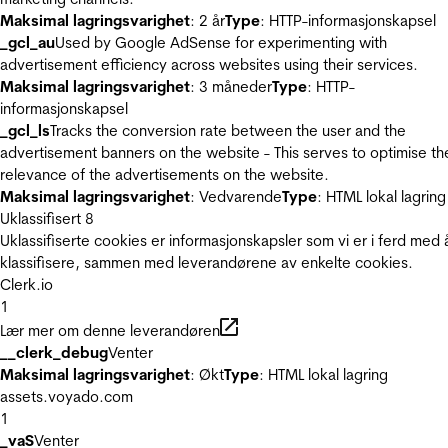
Maksimal lagringsvarighet
: 2 år
Type
: HTTP-informasjonskapsel
_gcl_au
Used by Google AdSense for experimenting with
advertisement efficiency across websites using their services.
Maksimal lagringsvarighet
: 3 måneder
Type
: HTTP-
informasjonskapsel
_gcl_ls
Tracks the conversion rate between the user and the
advertisement banners on the website - This serves to optimise th
relevance of the advertisements on the website.
Maksimal lagringsvarighet
: Vedvarende
Type
: HTML lokal lagring
Uklassifisert
8
Uklassifiserte cookies er informasjonskapsler som vi er i ferd med 
klassifisere, sammen med leverandørene av enkelte cookies.
Clerk.io
1
Lær mer om denne leverandøren
__clerk_debug
Venter
Maksimal lagringsvarighet
: Økt
Type
: HTML lokal lagring
assets.voyado.com
1
_vaS
Venter