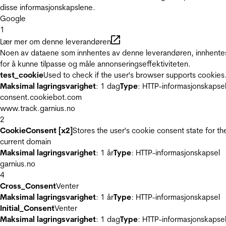
disse informasjonskapslene.
Google
1
Lær mer om denne leverandøren
Noen av dataene som innhentes av denne leverandøren, innhente
for å kunne tilpasse og måle annonseringseffektiviteten.
test_cookie
Used to check if the user's browser supports cookies
Maksimal lagringsvarighet
: 1 dag
Type
: HTTP-informasjonskapse
consent.cookiebot.com
www.track.garnius.no
2
CookieConsent [x2]
Stores the user's cookie consent state for th
current domain
Maksimal lagringsvarighet
: 1 år
Type
: HTTP-informasjonskapsel
garnius.no
4
Cross_Consent
Venter
Maksimal lagringsvarighet
: 1 år
Type
: HTTP-informasjonskapsel
Initial_Consent
Venter
Maksimal lagringsvarighet
: 1 dag
Type
: HTTP-informasjonskapse