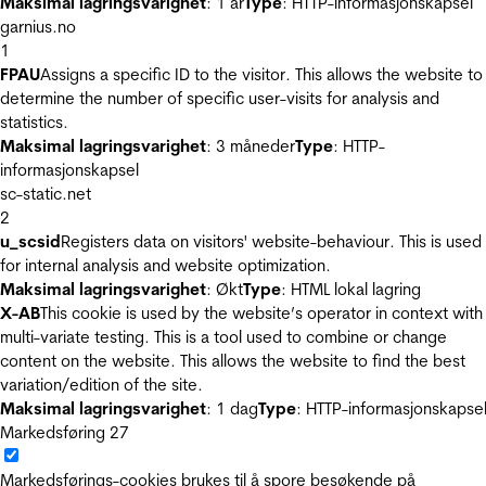
Maksimal lagringsvarighet
: 1 år
Type
: HTTP-informasjonskapsel
garnius.no
1
FPAU
Assigns a specific ID to the visitor. This allows the website to
determine the number of specific user-visits for analysis and
statistics.
Maksimal lagringsvarighet
: 3 måneder
Type
: HTTP-
informasjonskapsel
sc-static.net
2
u_scsid
Registers data on visitors' website-behaviour. This is used
for internal analysis and website optimization.
Maksimal lagringsvarighet
: Økt
Type
: HTML lokal lagring
X-AB
This cookie is used by the website’s operator in context with
multi-variate testing. This is a tool used to combine or change
content on the website. This allows the website to find the best
variation/edition of the site.
Maksimal lagringsvarighet
: 1 dag
Type
: HTTP-informasjonskapse
Markedsføring
27
Markedsførings-cookies brukes til å spore besøkende på