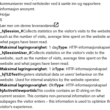
kommuniserer med nettsteder ved å samle inn og rapportere
informasjon anonymt.
Hotjar
5
Lær mer om denne leverandøren
_hjSession_#
Collects statistics on the visitor's visits to the websit
such as the number of visits, average time spent on the website a
what pages have been read.
Maksimal lagringsvarighet
: 1 dag
Type
: HTTP-informasjonskapse
_hjSessionUser_#
Collects statistics on the visitor's visits to the
website, such as the number of visits, average time spent on the
website and what pages have been read.
Maksimal lagringsvarighet
: 1 år
Type
: HTTP-informasjonskapsel
_hjTLDTest
Registers statistical data on users' behaviour on the
website. Used for internal analytics by the website operator.
Maksimal lagringsvarighet
: Økt
Type
: HTTP-informasjonskapsel
hjActiveViewportIds
This cookie contains an ID string on the
current session. This contains non-personal information on what
subpages the visitor enters – this information is used to optimize t
visitor's experience.