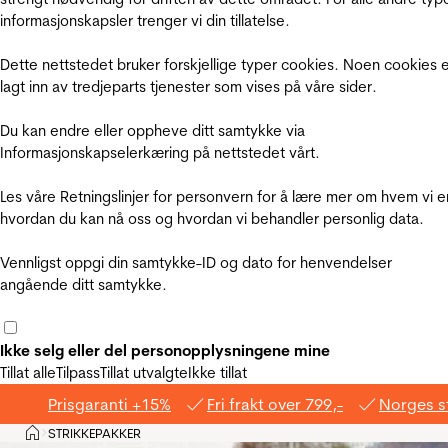
informasjonskapsler trenger vi din tillatelse.
Dette nettstedet bruker forskjellige typer cookies. Noen cookies 
lagt inn av tredjeparts tjenester som vises på våre sider.
Du kan endre eller oppheve ditt samtykke via
Informasjonskapselerkæring på nettstedet vårt.
Les våre Retningslinjer for personvern for å lære mer om hvem vi e
hvordan du kan nå oss og hvordan vi behandler personlig data.
Vennligst oppgi din samtykke-ID og dato for henvendelser
angående ditt samtykke.
Ikke selg eller del personopplysningene mine
Tillat alle
Tilpass
Tillat utvalgte
Ikke tillat
Prisgaranti +15%
Fri frakt over 799,-
Norges s
Hjem
STRIKKEPAKKER
>