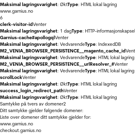
Maksimal lagringsvarighet
: Økt
Type
: HTML lokal lagring
www.garnius.no
6
clerk-visitor-id
Venter
Maksimal lagringsvarighet
: 1 dag
Type
: HTTP-informasjonskapse
Garnius-cache#apollogql
Venter
Maksimal lagringsvarighet
: Vedvarende
Type
: IndexedDB
M2_VENIA_BROWSER_PERSISTENCE__magento_cache_id
Vent
Maksimal lagringsvarighet
: Vedvarende
Type
: HTML lokal lagring
M2_VENIA_BROWSER_PERSISTENCE__urlResolver_#
Venter
Maksimal lagringsvarighet
: Vedvarende
Type
: HTML lokal lagring
scrollLock
Venter
Maksimal lagringsvarighet
: Økt
Type
: HTML lokal lagring
success_login_redirect_path
Venter
Maksimal lagringsvarighet
: Økt
Type
: HTML lokal lagring
Samtykke på tvers av domener
2
Ditt samtykke gjelder følgende domener:
Liste over domener ditt samtykke gjelder for:
www.garnius.no
checkout.garnius.no