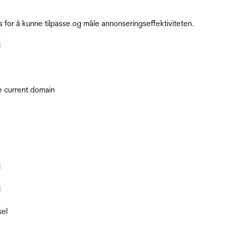
for å kunne tilpasse og måle annonseringseffektiviteten.
.
l
he current domain
l
l
sel