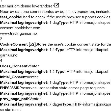
1
Lær mer om denne leverandøren
Noen av dataene som innhentes av denne leverandøren, innhentes 
test_cookie
Used to check if the user's browser supports cookies
Maksimal lagringsvarighet
: 1 dag
Type
: HTTP-informasjonskapse
consent.cookiebot.com
www.track.garnius.no
2
CookieConsent [x2]
Stores the user's cookie consent state for t
Maksimal lagringsvarighet
: 1 år
Type
: HTTP-informasjonskapsel
garnius.no
4
Cross_Consent
Venter
Maksimal lagringsvarighet
: 1 år
Type
: HTTP-informasjonskapsel
Initial_Consent
Venter
Maksimal lagringsvarighet
: 1 dag
Type
: HTTP-informasjonskapse
PHPSESSID
Preserves user session state across page requests.
Maksimal lagringsvarighet
: 1 dag
Type
: HTTP-informasjonskapse
prev_page_path
Venter
Maksimal lagringsvarighet
: 7 dager
Type
: HTTP-informasjonskap
sc-static.net