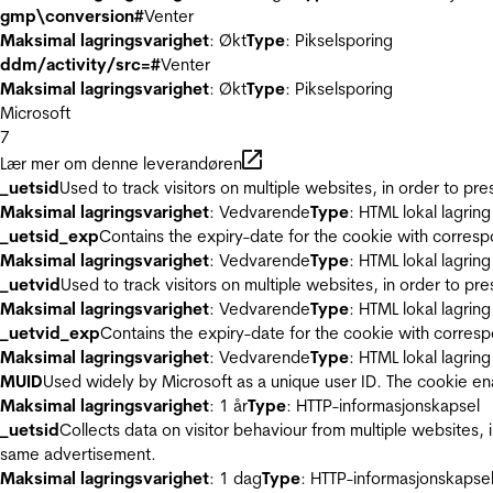
gmp\conversion#
Venter
Maksimal lagringsvarighet
: Økt
Type
: Pikselsporing
ddm/activity/src=#
Venter
Maksimal lagringsvarighet
: Økt
Type
: Pikselsporing
Microsoft
7
Lær mer om denne leverandøren
_uetsid
Used to track visitors on multiple websites, in order to pr
Maksimal lagringsvarighet
: Vedvarende
Type
: HTML lokal lagring
_uetsid_exp
Contains the expiry-date for the cookie with corres
Maksimal lagringsvarighet
: Vedvarende
Type
: HTML lokal lagring
_uetvid
Used to track visitors on multiple websites, in order to pr
Maksimal lagringsvarighet
: Vedvarende
Type
: HTML lokal lagring
_uetvid_exp
Contains the expiry-date for the cookie with corres
Maksimal lagringsvarighet
: Vedvarende
Type
: HTML lokal lagring
MUID
Used widely by Microsoft as a unique user ID. The cookie en
Maksimal lagringsvarighet
: 1 år
Type
: HTTP-informasjonskapsel
_uetsid
Collects data on visitor behaviour from multiple websites, 
same advertisement.
Maksimal lagringsvarighet
: 1 dag
Type
: HTTP-informasjonskapse