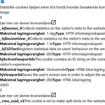
Statistikk-cookies hjelper eiere til å forstå hvordan besøkende 
Hotjar
5
Lær mer om denne leverandøren
_hjSession_#
Collects statistics on the visitor's visits to the we
Maksimal lagringsvarighet
: 1 dag
Type
: HTTP-informasjonskapse
_hjSessionUser_#
Collects statistics on the visitor's visits to t
Maksimal lagringsvarighet
: 1 år
Type
: HTTP-informasjonskapsel
_hjTLDTest
Registers statistical data on users' behaviour on the we
Maksimal lagringsvarighet
: Økt
Type
: HTTP-informasjonskapsel
hjActiveViewportIds
This cookie contains an ID string on the curr
visitor's experience.
Maksimal lagringsvarighet
: Vedvarende
Type
: HTML lokal lagring
hjViewportId
Saves the user's screen size in order to adjust the s
Maksimal lagringsvarighet
: Økt
Type
: HTML lokal lagring
VWO
3
Lær mer om denne leverandøren
_vwo_uuid_v2
This cookie is set to make split-tests on the websi