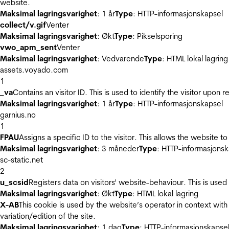
website.
Maksimal lagringsvarighet
: 1 år
Type
: HTTP-informasjonskapsel
collect/v.gif
Venter
Maksimal lagringsvarighet
: Økt
Type
: Pikselsporing
vwo_apm_sent
Venter
Maksimal lagringsvarighet
: Vedvarende
Type
: HTML lokal lagring
assets.voyado.com
1
_va
Contains an visitor ID. This is used to identify the visitor upon 
Maksimal lagringsvarighet
: 1 år
Type
: HTTP-informasjonskapsel
garnius.no
1
FPAU
Assigns a specific ID to the visitor. This allows the website to
Maksimal lagringsvarighet
: 3 måneder
Type
: HTTP-informasjonsk
sc-static.net
2
u_scsid
Registers data on visitors' website-behaviour. This is used 
Maksimal lagringsvarighet
: Økt
Type
: HTML lokal lagring
X-AB
This cookie is used by the website’s operator in context with 
variation/edition of the site.
Maksimal lagringsvarighet
: 1 dag
Type
: HTTP-informasjonskapse