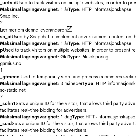
_uetvid
Used to track visitors on multiple websites, in order to pr
Maksimal lagringsvarighet
: 1 år
Type
: HTTP-informasjonskapsel
Snap Inc.
2
Lær mer om denne leverandøren
sc_at
Used by Snapchat to implement advertisement content on the w
Maksimal lagringsvarighet
: 1 år
Type
: HTTP-informasjonskapsel
p
Used to track visitors on multiple websites, in order to present 
Maksimal lagringsvarighet
: Økt
Type
: Pikselsporing
garnius.no
1
_gtmeec
Used to temporarily store and process ecommerce-related 
Maksimal lagringsvarighet
: 3 måneder
Type
: HTTP-informasjonsk
sc-static.net
7
_schn1
Sets a unique ID for the visitor, that allows third party adv
facilitates real-time bidding for advertisers.
Maksimal lagringsvarighet
: 1 dag
Type
: HTTP-informasjonskapse
_scid
Sets a unique ID for the visitor, that allows third party adver
facilitates real-time bidding for advertisers.