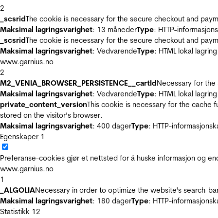
2
_scsrid
The cookie is necessary for the secure checkout and payme
Maksimal lagringsvarighet
: 13 måneder
Type
: HTTP-informasjon
_scsrid
The cookie is necessary for the secure checkout and payme
Maksimal lagringsvarighet
: Vedvarende
Type
: HTML lokal lagring
www.garnius.no
2
M2_VENIA_BROWSER_PERSISTENCE__cartId
Necessary for the 
Maksimal lagringsvarighet
: Vedvarende
Type
: HTML lokal lagring
private_content_version
This cookie is necessary for the cache 
stored on the visitor’s browser.
Maksimal lagringsvarighet
: 400 dager
Type
: HTTP-informasjonsk
Egenskaper
1
Preferanse-cookies gjør et nettsted for å huske informasjon og end
www.garnius.no
1
_ALGOLIA
Necessary in order to optimize the website's search-bar
Maksimal lagringsvarighet
: 180 dager
Type
: HTTP-informasjonsk
Statistikk
12