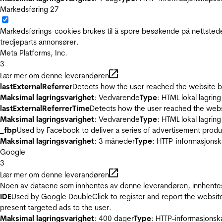
Markedsføring
27
Markedsførings-cookies brukes til å spore besøkende på nettstede
tredjeparts annonsører.
Meta Platforms, Inc.
3
Lær mer om denne leverandøren
lastExternalReferrer
Detects how the user reached the website by 
Maksimal lagringsvarighet
: Vedvarende
Type
: HTML lokal lagring
lastExternalReferrerTime
Detects how the user reached the websi
Maksimal lagringsvarighet
: Vedvarende
Type
: HTML lokal lagring
_fbp
Used by Facebook to deliver a series of advertisement product
Maksimal lagringsvarighet
: 3 måneder
Type
: HTTP-informasjonsk
Google
3
Lær mer om denne leverandøren
Noen av dataene som innhentes av denne leverandøren, innhentes 
IDE
Used by Google DoubleClick to register and report the website u
present targeted ads to the user.
Maksimal lagringsvarighet
: 400 dager
Type
: HTTP-informasjonsk