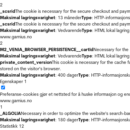
2
_scsrid
The cookie is necessary for the secure checkout and payme
Maksimal lagringsvarighet
: 13 måneder
Type
: HTTP-informasjon
_scsrid
The cookie is necessary for the secure checkout and payme
Maksimal lagringsvarighet
: Vedvarende
Type
: HTML lokal lagring
www.garnius.no
2
M2_VENIA_BROWSER_PERSISTENCE__cartId
Necessary for the 
Maksimal lagringsvarighet
: Vedvarende
Type
: HTML lokal lagring
private_content_version
This cookie is necessary for the cache 
stored on the visitor’s browser.
Maksimal lagringsvarighet
: 400 dager
Type
: HTTP-informasjonsk
Egenskaper
1
Preferanse-cookies gjør et nettsted for å huske informasjon og end
www.garnius.no
1
_ALGOLIA
Necessary in order to optimize the website's search-bar
Maksimal lagringsvarighet
: 180 dager
Type
: HTTP-informasjonsk
Statistikk
12