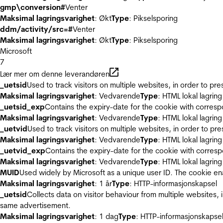
gmp\conversion#
Venter
Maksimal lagringsvarighet
: Økt
Type
: Pikselsporing
ddm/activity/src=#
Venter
Maksimal lagringsvarighet
: Økt
Type
: Pikselsporing
Microsoft
7
Lær mer om denne leverandøren
_uetsid
Used to track visitors on multiple websites, in order to pr
Maksimal lagringsvarighet
: Vedvarende
Type
: HTML lokal lagring
_uetsid_exp
Contains the expiry-date for the cookie with corres
Maksimal lagringsvarighet
: Vedvarende
Type
: HTML lokal lagring
_uetvid
Used to track visitors on multiple websites, in order to pr
Maksimal lagringsvarighet
: Vedvarende
Type
: HTML lokal lagring
_uetvid_exp
Contains the expiry-date for the cookie with corres
Maksimal lagringsvarighet
: Vedvarende
Type
: HTML lokal lagring
MUID
Used widely by Microsoft as a unique user ID. The cookie en
Maksimal lagringsvarighet
: 1 år
Type
: HTTP-informasjonskapsel
_uetsid
Collects data on visitor behaviour from multiple websites, 
same advertisement.
Maksimal lagringsvarighet
: 1 dag
Type
: HTTP-informasjonskapse