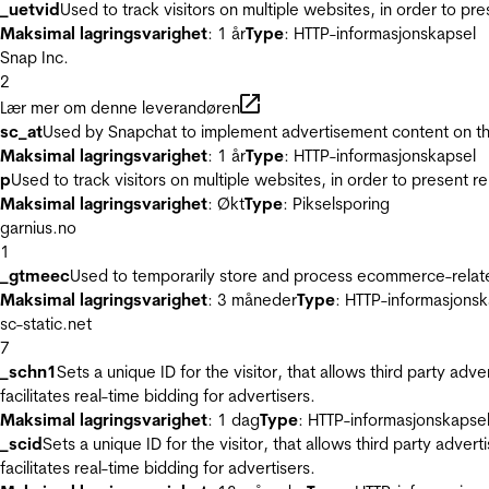
_uetvid
Used to track visitors on multiple websites, in order to pr
Maksimal lagringsvarighet
: 1 år
Type
: HTTP-informasjonskapsel
Snap Inc.
2
Lær mer om denne leverandøren
sc_at
Used by Snapchat to implement advertisement content on the w
Maksimal lagringsvarighet
: 1 år
Type
: HTTP-informasjonskapsel
p
Used to track visitors on multiple websites, in order to present 
Maksimal lagringsvarighet
: Økt
Type
: Pikselsporing
garnius.no
1
_gtmeec
Used to temporarily store and process ecommerce-related 
Maksimal lagringsvarighet
: 3 måneder
Type
: HTTP-informasjonsk
sc-static.net
7
_schn1
Sets a unique ID for the visitor, that allows third party adv
facilitates real-time bidding for advertisers.
Maksimal lagringsvarighet
: 1 dag
Type
: HTTP-informasjonskapse
_scid
Sets a unique ID for the visitor, that allows third party adver
facilitates real-time bidding for advertisers.