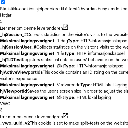
Statistikk-cookies hjelper eiere til å forstå hvordan besøkende 
Hotjar
5
Lær mer om denne leverandøren
_hjSession_#
Collects statistics on the visitor's visits to the we
Maksimal lagringsvarighet
: 1 dag
Type
: HTTP-informasjonskapse
_hjSessionUser_#
Collects statistics on the visitor's visits to t
Maksimal lagringsvarighet
: 1 år
Type
: HTTP-informasjonskapsel
_hjTLDTest
Registers statistical data on users' behaviour on the we
Maksimal lagringsvarighet
: Økt
Type
: HTTP-informasjonskapsel
hjActiveViewportIds
This cookie contains an ID string on the curr
visitor's experience.
Maksimal lagringsvarighet
: Vedvarende
Type
: HTML lokal lagring
hjViewportId
Saves the user's screen size in order to adjust the s
Maksimal lagringsvarighet
: Økt
Type
: HTML lokal lagring
VWO
3
Lær mer om denne leverandøren
_vwo_uuid_v2
This cookie is set to make split-tests on the websi