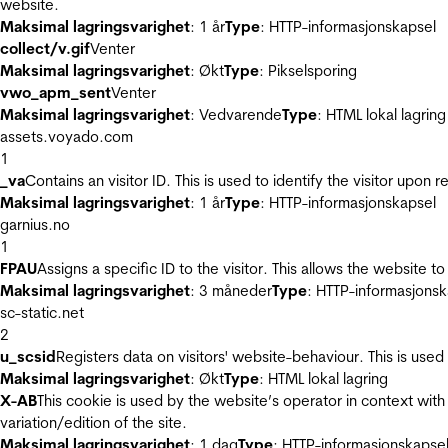
website.
Maksimal lagringsvarighet
: 1 år
Type
: HTTP-informasjonskapsel
collect/v.gif
Venter
Maksimal lagringsvarighet
: Økt
Type
: Pikselsporing
vwo_apm_sent
Venter
Maksimal lagringsvarighet
: Vedvarende
Type
: HTML lokal lagring
assets.voyado.com
1
_va
Contains an visitor ID. This is used to identify the visitor upon 
Maksimal lagringsvarighet
: 1 år
Type
: HTTP-informasjonskapsel
garnius.no
1
FPAU
Assigns a specific ID to the visitor. This allows the website to
Maksimal lagringsvarighet
: 3 måneder
Type
: HTTP-informasjonsk
sc-static.net
2
u_scsid
Registers data on visitors' website-behaviour. This is used 
Maksimal lagringsvarighet
: Økt
Type
: HTML lokal lagring
X-AB
This cookie is used by the website’s operator in context with 
variation/edition of the site.
Maksimal lagringsvarighet
: 1 dag
Type
: HTTP-informasjonskapse