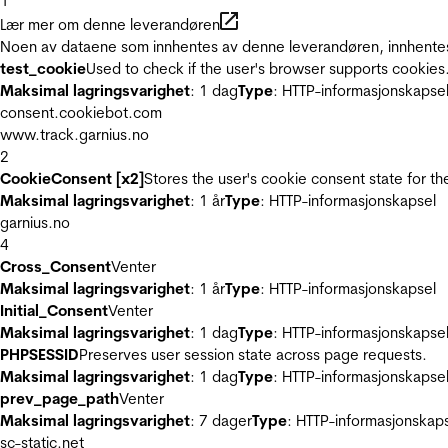
1
Lær mer om denne leverandøren
Noen av dataene som innhentes av denne leverandøren, innhentes 
test_cookie
Used to check if the user's browser supports cookies
Maksimal lagringsvarighet
: 1 dag
Type
: HTTP-informasjonskapse
consent.cookiebot.com
www.track.garnius.no
2
CookieConsent [x2]
Stores the user's cookie consent state for t
Maksimal lagringsvarighet
: 1 år
Type
: HTTP-informasjonskapsel
garnius.no
4
Cross_Consent
Venter
Maksimal lagringsvarighet
: 1 år
Type
: HTTP-informasjonskapsel
Initial_Consent
Venter
Maksimal lagringsvarighet
: 1 dag
Type
: HTTP-informasjonskapse
PHPSESSID
Preserves user session state across page requests.
Maksimal lagringsvarighet
: 1 dag
Type
: HTTP-informasjonskapse
prev_page_path
Venter
Maksimal lagringsvarighet
: 7 dager
Type
: HTTP-informasjonskap
sc-static.net