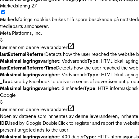
Markedsføring
27
Markedsførings-cookies brukes til å spore besøkende på nettstede
tredjeparts annonsører.
Meta Platforms, Inc.
3
Lær mer om denne leverandøren
lastExternalReferrer
Detects how the user reached the website by 
Maksimal lagringsvarighet
: Vedvarende
Type
: HTML lokal lagring
lastExternalReferrerTime
Detects how the user reached the websi
Maksimal lagringsvarighet
: Vedvarende
Type
: HTML lokal lagring
_fbp
Used by Facebook to deliver a series of advertisement product
Maksimal lagringsvarighet
: 3 måneder
Type
: HTTP-informasjonsk
Google
3
Lær mer om denne leverandøren
Noen av dataene som innhentes av denne leverandøren, innhentes 
IDE
Used by Google DoubleClick to register and report the website u
present targeted ads to the user.
Maksimal lagringsvarighet
: 400 dager
Type
: HTTP-informasjonsk