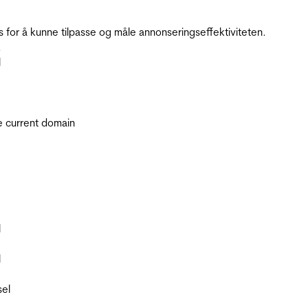
for å kunne tilpasse og måle annonseringseffektiviteten.
.
l
he current domain
l
l
sel