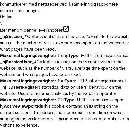
kommuniserer med nettsteder ved å samle inn og rapportere
informasjon anonymt.
Hotjar
5
Lær mer om denne leverandøren
_hjSession_#
Collects statistics on the visitor's visits to the websit
such as the number of visits, average time spent on the website a
what pages have been read.
Maksimal lagringsvarighet
: 1 dag
Type
: HTTP-informasjonskapse
_hjSessionUser_#
Collects statistics on the visitor's visits to the
website, such as the number of visits, average time spent on the
website and what pages have been read.
Maksimal lagringsvarighet
: 1 år
Type
: HTTP-informasjonskapsel
_hjTLDTest
Registers statistical data on users' behaviour on the
website. Used for internal analytics by the website operator.
Maksimal lagringsvarighet
: Økt
Type
: HTTP-informasjonskapsel
hjActiveViewportIds
This cookie contains an ID string on the
current session. This contains non-personal information on what
subpages the visitor enters – this information is used to optimize t
visitor's experience.