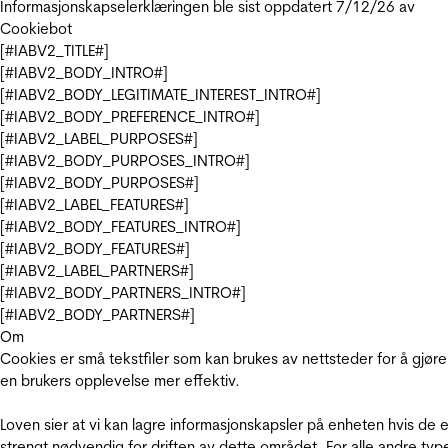
Informasjonskapselerklæringen ble sist oppdatert 7/12/26 av
Cookiebot
[#IABV2_TITLE#]
[#IABV2_BODY_INTRO#]
[#IABV2_BODY_LEGITIMATE_INTEREST_INTRO#]
[#IABV2_BODY_PREFERENCE_INTRO#]
[#IABV2_LABEL_PURPOSES#]
[#IABV2_BODY_PURPOSES_INTRO#]
[#IABV2_BODY_PURPOSES#]
[#IABV2_LABEL_FEATURES#]
[#IABV2_BODY_FEATURES_INTRO#]
[#IABV2_BODY_FEATURES#]
[#IABV2_LABEL_PARTNERS#]
[#IABV2_BODY_PARTNERS_INTRO#]
[#IABV2_BODY_PARTNERS#]
Om
Cookies er små tekstfiler som kan brukes av nettsteder for å gjøre
en brukers opplevelse mer effektiv.
Loven sier at vi kan lagre informasjonskapsler på enheten hvis de e
strengt nødvendig for driften av dette området. For alle andre typ