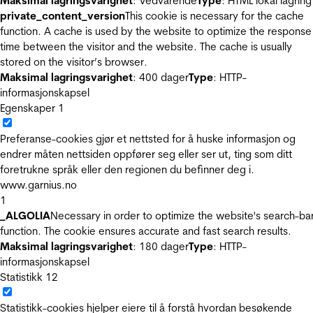
Maksimal lagringsvarighet
: Vedvarende
Type
: HTML lokal lagring
private_content_version
This cookie is necessary for the cache
function. A cache is used by the website to optimize the response
time between the visitor and the website. The cache is usually
stored on the visitor’s browser.
Maksimal lagringsvarighet
: 400 dager
Type
: HTTP-
informasjonskapsel
Egenskaper
1
Preferanse-cookies gjør et nettsted for å huske informasjon og
endrer måten nettsiden oppfører seg eller ser ut, ting som ditt
foretrukne språk eller den regionen du befinner deg i.
www.garnius.no
1
_ALGOLIA
Necessary in order to optimize the website's search-ba
function. The cookie ensures accurate and fast search results.
Maksimal lagringsvarighet
: 180 dager
Type
: HTTP-
informasjonskapsel
Statistikk
12
Statistikk-cookies hjelper eiere til å forstå hvordan besøkende