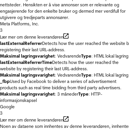
nettsteder. Hensikten er å vise annonser som er relevante og
engasjerende for den enkelte bruker og dermed mer verdifull for
utgivere og tredjeparts annonsører.
Meta Platforms, Inc.
3
Lær mer om denne leverandøren
lastExternalReferrer
Detects how the user reached the website 
registering their last URL-address.
Maksimal lagringsvarighet
: Vedvarende
Type
: HTML lokal lagring
lastExternalReferrerTime
Detects how the user reached the
website by registering their last URL-address.
Maksimal lagringsvarighet
: Vedvarende
Type
: HTML lokal lagring
_fbp
Used by Facebook to deliver a series of advertisement
products such as real time bidding from third party advertisers.
Maksimal lagringsvarighet
: 3 måneder
Type
: HTTP-
informasjonskapsel
Google
3
Lær mer om denne leverandøren
Noen av dataene som innhentes av denne leverandøren, innhente