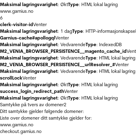
Maksimal lagringsvarighet
: Økt
Type
: HTML lokal lagring
www.garnius.no
6
clerk-visitor-id
Venter
Maksimal lagringsvarighet
: 1 dag
Type
: HTTP-informasjonskapse
Garnius-cache#apollogql
Venter
Maksimal lagringsvarighet
: Vedvarende
Type
: IndexedDB
M2_VENIA_BROWSER_PERSISTENCE__magento_cache_id
Vent
Maksimal lagringsvarighet
: Vedvarende
Type
: HTML lokal lagring
M2_VENIA_BROWSER_PERSISTENCE__urlResolver_#
Venter
Maksimal lagringsvarighet
: Vedvarende
Type
: HTML lokal lagring
scrollLock
Venter
Maksimal lagringsvarighet
: Økt
Type
: HTML lokal lagring
success_login_redirect_path
Venter
Maksimal lagringsvarighet
: Økt
Type
: HTML lokal lagring
Samtykke på tvers av domener
2
Ditt samtykke gjelder følgende domener:
Liste over domener ditt samtykke gjelder for:
www.garnius.no
checkout.garnius.no