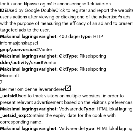
for å kunne tilpasse og måle annonseringseffektiviteten.
IDE
Used by Google DoubleClick to register and report the websit
user's actions after viewing or clicking one of the advertiser's ads
with the purpose of measuring the efficacy of an ad and to presen
targeted ads to the user.
Maksimal lagringsvarighet
: 400 dager
Type
: HTTP-
informasjonskapsel
gmp\conversion#
Venter
Maksimal lagringsvarighet
: Økt
Type
: Pikselsporing
ddm/activity/src=#
Venter
Maksimal lagringsvarighet
: Økt
Type
: Pikselsporing
Microsoft
7
Lær mer om denne leverandøren
_uetsid
Used to track visitors on multiple websites, in order to
present relevant advertisement based on the visitor's preferences
Maksimal lagringsvarighet
: Vedvarende
Type
: HTML lokal lagring
_uetsid_exp
Contains the expiry-date for the cookie with
corresponding name.
Maksimal lagringsvarighet
: Vedvarende
Type
: HTML lokal lagring