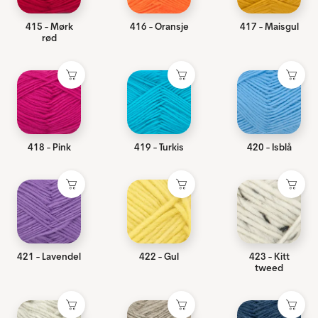
415 - Mørk
416 - Oransje
417 - Maisgul
rød
418 - Pink
419 - Turkis
420 - Isblå
421 - Lavendel
422 - Gul
423 - Kitt
tweed