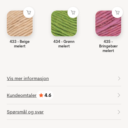
433 - Beige
434 - Grønn
435 -
melert
melert
Bringebær
melert
Vis mer informasjon
Kundeomtaler
4.6
Karakter:
av 5 mulige
Spørsmål og svar