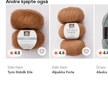
Andre kjøpte også
4.5
4.6
4.
Karakter:
av 5 mulige
Karakter:
av 5 mulige
Karak
av 5 
Dale Garn
Dale Garn
Drops
Tynn Kidsilk Erle
Alpakka Forte
Alaska