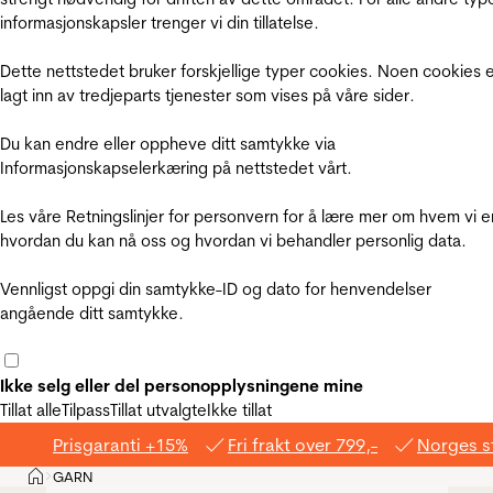
informasjonskapsler trenger vi din tillatelse.
Dette nettstedet bruker forskjellige typer cookies. Noen cookies 
lagt inn av tredjeparts tjenester som vises på våre sider.
Du kan endre eller oppheve ditt samtykke via
Informasjonskapselerkæring på nettstedet vårt.
Les våre Retningslinjer for personvern for å lære mer om hvem vi e
hvordan du kan nå oss og hvordan vi behandler personlig data.
Vennligst oppgi din samtykke-ID og dato for henvendelser
angående ditt samtykke.
Ikke selg eller del personopplysningene mine
Tillat alle
Tilpass
Tillat utvalgte
Ikke tillat
Prisgaranti +15%
Fri frakt over 799,-
Norges s
Hjem
GARN
>