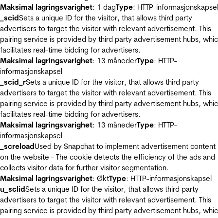
Maksimal lagringsvarighet
: 1 dag
Type
: HTTP-informasjonskapse
_scid
Sets a unique ID for the visitor, that allows third party
advertisers to target the visitor with relevant advertisement. This
pairing service is provided by third party advertisement hubs, whi
facilitates real-time bidding for advertisers.
Maksimal lagringsvarighet
: 13 måneder
Type
: HTTP-
informasjonskapsel
_scid_r
Sets a unique ID for the visitor, that allows third party
advertisers to target the visitor with relevant advertisement. This
pairing service is provided by third party advertisement hubs, whi
facilitates real-time bidding for advertisers.
Maksimal lagringsvarighet
: 13 måneder
Type
: HTTP-
informasjonskapsel
_screload
Used by Snapchat to implement advertisement content
on the website - The cookie detects the efficiency of the ads and
collects visitor data for further visitor segmentation.
Maksimal lagringsvarighet
: Økt
Type
: HTTP-informasjonskapsel
u_sclid
Sets a unique ID for the visitor, that allows third party
advertisers to target the visitor with relevant advertisement. This
pairing service is provided by third party advertisement hubs, whi