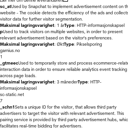
Lær mer om denne leverandøren
sc_at
Used by Snapchat to implement advertisement content on t
website - The cookie detects the efficiency of the ads and collect
visitor data for further visitor segmentation.
Maksimal lagringsvarighet
: 1 år
Type
: HTTP-informasjonskapsel
p
Used to track visitors on multiple websites, in order to present
relevant advertisement based on the visitor's preferences.
Maksimal lagringsvarighet
: Økt
Type
: Pikselsporing
garnius.no
1
_gtmeec
Used to temporarily store and process ecommerce-relat
interaction data in order to ensure reliable analytics event tracking
across page loads.
Maksimal lagringsvarighet
: 3 måneder
Type
: HTTP-
informasjonskapsel
sc-static.net
7
_schn1
Sets a unique ID for the visitor, that allows third party
advertisers to target the visitor with relevant advertisement. This
pairing service is provided by third party advertisement hubs, whi
facilitates real-time bidding for advertisers.