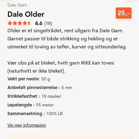
Dale Garn
25
,-
Dale Older
Gjennomsnittskarakter:
4.6
(
stemmer:
18
)
Older er et singeltrådet, rent ullgarn fra Dale Garn.
Garnet passer til både strikking og hekling og er
utmerket til toving av tøfler, kurver og sitteunderlag.
Vær obs på at bleket, hvitt garn IKKE kan toves
(naturhvitt er ikke bleket).
Vekt per nøste:
50 g
Anbefalt pinnestørrelse :
5 mm
Strikkefasthet :
18 masker
Løpelengde :
95 meter
Sammensetning :
100% Ull
Vis mer informasjon