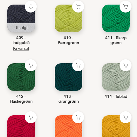
Utsolgt
409 -
410 -
411 - Skarp
Indigoblå
Pæregrønn
grønn
Få varsel
412 -
413 -
414 - Teblad
Flaskegrønn
Grangrønn