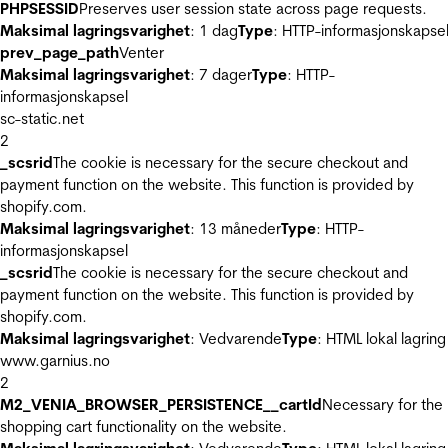
PHPSESSID
Preserves user session state across page requests.
Maksimal lagringsvarighet
: 1 dag
Type
: HTTP-informasjonskapse
prev_page_path
Venter
Maksimal lagringsvarighet
: 7 dager
Type
: HTTP-
informasjonskapsel
sc-static.net
2
_scsrid
The cookie is necessary for the secure checkout and
payment function on the website. This function is provided by
shopify.com.
Maksimal lagringsvarighet
: 13 måneder
Type
: HTTP-
informasjonskapsel
_scsrid
The cookie is necessary for the secure checkout and
payment function on the website. This function is provided by
shopify.com.
Maksimal lagringsvarighet
: Vedvarende
Type
: HTML lokal lagring
www.garnius.no
2
M2_VENIA_BROWSER_PERSISTENCE__cartId
Necessary for the
shopping cart functionality on the website.