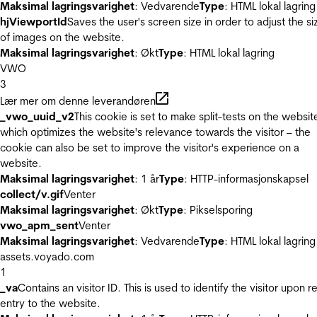
Maksimal lagringsvarighet
: Vedvarende
Type
: HTML lokal lagring
hjViewportId
Saves the user's screen size in order to adjust the si
of images on the website.
Maksimal lagringsvarighet
: Økt
Type
: HTML lokal lagring
VWO
3
Lær mer om denne leverandøren
_vwo_uuid_v2
This cookie is set to make split-tests on the websit
which optimizes the website's relevance towards the visitor – the
cookie can also be set to improve the visitor's experience on a
website.
Maksimal lagringsvarighet
: 1 år
Type
: HTTP-informasjonskapsel
collect/v.gif
Venter
Maksimal lagringsvarighet
: Økt
Type
: Pikselsporing
vwo_apm_sent
Venter
Maksimal lagringsvarighet
: Vedvarende
Type
: HTML lokal lagring
assets.voyado.com
1
_va
Contains an visitor ID. This is used to identify the visitor upon r
entry to the website.