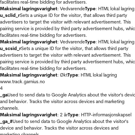
facilitates real-time bidding for advertisers.
Maksimal lagringsvarighet
: Vedvarende
Type
: HTML lokal lagring
u_sclid_r
Sets a unique ID for the visitor, that allows third party
advertisers to target the visitor with relevant advertisement. This
pairing service is provided by third party advertisement hubs, whi
facilitates real-time bidding for advertisers.
Maksimal lagringsvarighet
: Vedvarende
Type
: HTML lokal lagring
u_scsid_r
Sets a unique ID for the visitor, that allows third party
advertisers to target the visitor with relevant advertisement. This
pairing service is provided by third party advertisement hubs, whi
facilitates real-time bidding for advertisers.
Maksimal lagringsvarighet
: Økt
Type
: HTML lokal lagring
www.track.garnius.no
4
_ga
Used to send data to Google Analytics about the visitor's devi
and behavior. Tracks the visitor across devices and marketing
channels.
Maksimal lagringsvarighet
: 2 år
Type
: HTTP-informasjonskapsel
_ga_#
Used to send data to Google Analytics about the visitor's
device and behavior. Tracks the visitor across devices and
marketing channels.