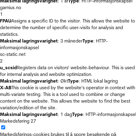
Maksimal lagringsvarighet
: 1 år
Type
: HTTP-informasjonskapsel
garnius.no
1
FPAU
Assigns a specific ID to the visitor. This allows the website to
determine the number of specific user-visits for analysis and
statistics.
Maksimal lagringsvarighet
: 3 måneder
Type
: HTTP-
informasjonskapsel
sc-static.net
2
u_scsid
Registers data on visitors' website-behaviour. This is used
for internal analysis and website optimization.
Maksimal lagringsvarighet
: Økt
Type
: HTML lokal lagring
X-AB
This cookie is used by the website’s operator in context with
multi-variate testing. This is a tool used to combine or change
content on the website. This allows the website to find the best
variation/edition of the site.
Maksimal lagringsvarighet
: 1 dag
Type
: HTTP-informasjonskapse
Markedsføring
27
Markedsførings-cookies brukes til å spore besøkende på