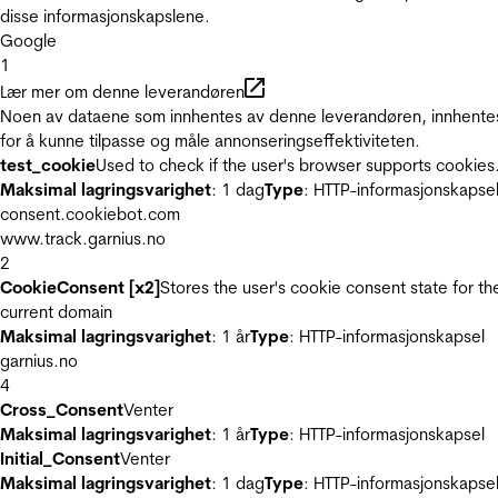
disse informasjonskapslene.
Google
1
Lær mer om denne leverandøren
Noen av dataene som innhentes av denne leverandøren, innhente
for å kunne tilpasse og måle annonseringseffektiviteten.
test_cookie
Used to check if the user's browser supports cookies
Maksimal lagringsvarighet
: 1 dag
Type
: HTTP-informasjonskapse
consent.cookiebot.com
www.track.garnius.no
2
CookieConsent [x2]
Stores the user's cookie consent state for th
current domain
Maksimal lagringsvarighet
: 1 år
Type
: HTTP-informasjonskapsel
garnius.no
4
Cross_Consent
Venter
Maksimal lagringsvarighet
: 1 år
Type
: HTTP-informasjonskapsel
Initial_Consent
Venter
Maksimal lagringsvarighet
: 1 dag
Type
: HTTP-informasjonskapse