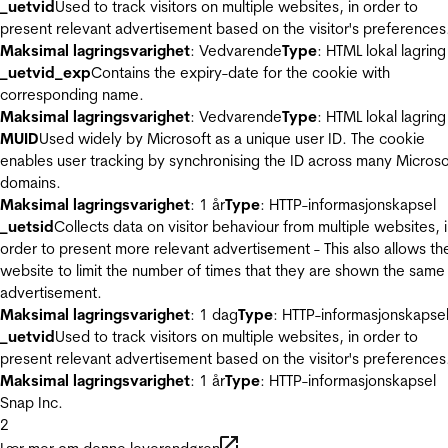
_uetvid
Used to track visitors on multiple websites, in order to
present relevant advertisement based on the visitor's preferences
Maksimal lagringsvarighet
: Vedvarende
Type
: HTML lokal lagring
_uetvid_exp
Contains the expiry-date for the cookie with
corresponding name.
Maksimal lagringsvarighet
: Vedvarende
Type
: HTML lokal lagring
MUID
Used widely by Microsoft as a unique user ID. The cookie
enables user tracking by synchronising the ID across many Microso
domains.
Maksimal lagringsvarighet
: 1 år
Type
: HTTP-informasjonskapsel
_uetsid
Collects data on visitor behaviour from multiple websites, 
order to present more relevant advertisement - This also allows th
website to limit the number of times that they are shown the same
advertisement.
Maksimal lagringsvarighet
: 1 dag
Type
: HTTP-informasjonskapse
_uetvid
Used to track visitors on multiple websites, in order to
present relevant advertisement based on the visitor's preferences
Maksimal lagringsvarighet
: 1 år
Type
: HTTP-informasjonskapsel
Snap Inc.
2