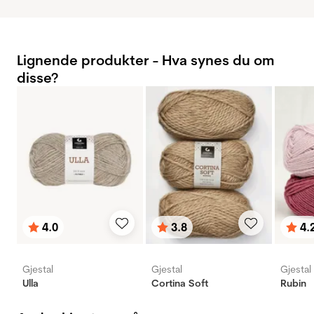
Lignende produkter - Hva synes du om
disse?
4.0
3.8
4.
Karakter:
av 5 mulige
Karakter:
av 5 mulige
Karak
av 5 
Gjestal
Gjestal
Gjestal
Ulla
Cortina Soft
Rubin