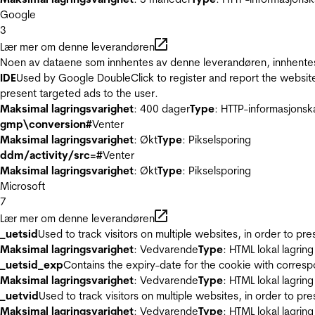
Google
3
Lær mer om denne leverandøren
Noen av dataene som innhentes av denne leverandøren, innhentes 
IDE
Used by Google DoubleClick to register and report the website u
present targeted ads to the user.
Maksimal lagringsvarighet
: 400 dager
Type
: HTTP-informasjonsk
gmp\conversion#
Venter
Maksimal lagringsvarighet
: Økt
Type
: Pikselsporing
ddm/activity/src=#
Venter
Maksimal lagringsvarighet
: Økt
Type
: Pikselsporing
Microsoft
7
Lær mer om denne leverandøren
_uetsid
Used to track visitors on multiple websites, in order to pr
Maksimal lagringsvarighet
: Vedvarende
Type
: HTML lokal lagring
_uetsid_exp
Contains the expiry-date for the cookie with corres
Maksimal lagringsvarighet
: Vedvarende
Type
: HTML lokal lagring
_uetvid
Used to track visitors on multiple websites, in order to pr
Maksimal lagringsvarighet
: Vedvarende
Type
: HTML lokal lagring