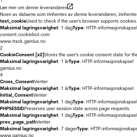
1
Lær mer om denne leverandøren
Noen av dataene som innhentes av denne leverandøren, innhentes 
test_cookie
Used to check if the user's browser supports cookies
Maksimal lagringsvarighet
: 1 dag
Type
: HTTP-informasjonskapse
consent.cookiebot.com
www.track.garnius.no
2
CookieConsent [x2]
Stores the user's cookie consent state for t
Maksimal lagringsvarighet
: 1 år
Type
: HTTP-informasjonskapsel
garnius.no
4
Cross_Consent
Venter
Maksimal lagringsvarighet
: 1 år
Type
: HTTP-informasjonskapsel
Initial_Consent
Venter
Maksimal lagringsvarighet
: 1 dag
Type
: HTTP-informasjonskapse
PHPSESSID
Preserves user session state across page requests.
Maksimal lagringsvarighet
: 1 dag
Type
: HTTP-informasjonskapse
prev_page_path
Venter
Maksimal lagringsvarighet
: 7 dager
Type
: HTTP-informasjonskap
www.garnius.no