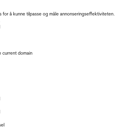
for å kunne tilpasse og måle annonseringseffektiviteten.
.
l
he current domain
l
l
sel