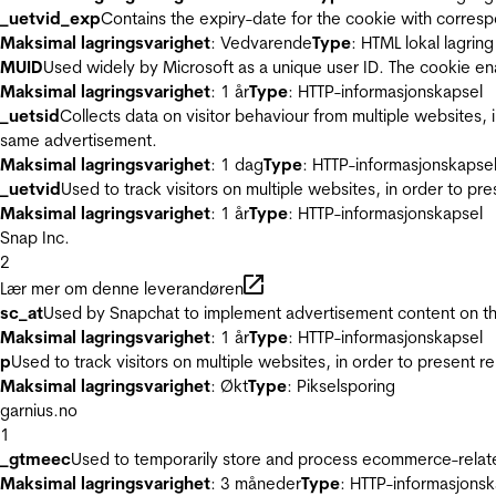
_uetvid_exp
Contains the expiry-date for the cookie with corres
Maksimal lagringsvarighet
: Vedvarende
Type
: HTML lokal lagring
MUID
Used widely by Microsoft as a unique user ID. The cookie en
Maksimal lagringsvarighet
: 1 år
Type
: HTTP-informasjonskapsel
_uetsid
Collects data on visitor behaviour from multiple websites, 
same advertisement.
Maksimal lagringsvarighet
: 1 dag
Type
: HTTP-informasjonskapse
_uetvid
Used to track visitors on multiple websites, in order to pr
Maksimal lagringsvarighet
: 1 år
Type
: HTTP-informasjonskapsel
Snap Inc.
2
Lær mer om denne leverandøren
sc_at
Used by Snapchat to implement advertisement content on the w
Maksimal lagringsvarighet
: 1 år
Type
: HTTP-informasjonskapsel
p
Used to track visitors on multiple websites, in order to present 
Maksimal lagringsvarighet
: Økt
Type
: Pikselsporing
garnius.no
1
_gtmeec
Used to temporarily store and process ecommerce-related 
Maksimal lagringsvarighet
: 3 måneder
Type
: HTTP-informasjonsk