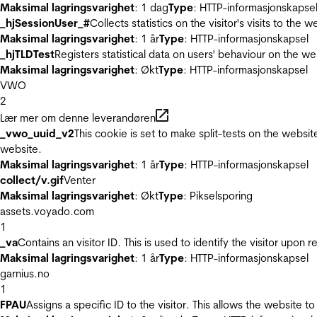
Maksimal lagringsvarighet
: 1 dag
Type
: HTTP-informasjonskapse
_hjSessionUser_#
Collects statistics on the visitor's visits to t
Maksimal lagringsvarighet
: 1 år
Type
: HTTP-informasjonskapsel
_hjTLDTest
Registers statistical data on users' behaviour on the we
Maksimal lagringsvarighet
: Økt
Type
: HTTP-informasjonskapsel
VWO
2
Lær mer om denne leverandøren
_vwo_uuid_v2
This cookie is set to make split-tests on the websi
website.
Maksimal lagringsvarighet
: 1 år
Type
: HTTP-informasjonskapsel
collect/v.gif
Venter
Maksimal lagringsvarighet
: Økt
Type
: Pikselsporing
assets.voyado.com
1
_va
Contains an visitor ID. This is used to identify the visitor upon 
Maksimal lagringsvarighet
: 1 år
Type
: HTTP-informasjonskapsel
garnius.no
1
FPAU
Assigns a specific ID to the visitor. This allows the website to