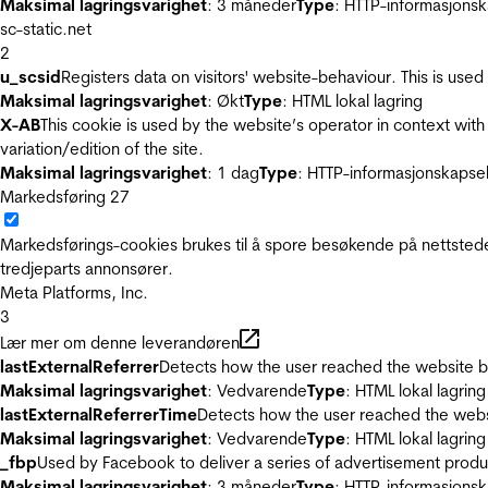
Maksimal lagringsvarighet
: 3 måneder
Type
: HTTP-informasjonsk
sc-static.net
2
u_scsid
Registers data on visitors' website-behaviour. This is used 
Maksimal lagringsvarighet
: Økt
Type
: HTML lokal lagring
X-AB
This cookie is used by the website’s operator in context with 
variation/edition of the site.
Maksimal lagringsvarighet
: 1 dag
Type
: HTTP-informasjonskapse
Markedsføring
27
Markedsførings-cookies brukes til å spore besøkende på nettstede
tredjeparts annonsører.
Meta Platforms, Inc.
3
Lær mer om denne leverandøren
lastExternalReferrer
Detects how the user reached the website by 
Maksimal lagringsvarighet
: Vedvarende
Type
: HTML lokal lagring
lastExternalReferrerTime
Detects how the user reached the websi
Maksimal lagringsvarighet
: Vedvarende
Type
: HTML lokal lagring
_fbp
Used by Facebook to deliver a series of advertisement product
Maksimal lagringsvarighet
: 3 måneder
Type
: HTTP-informasjonsk