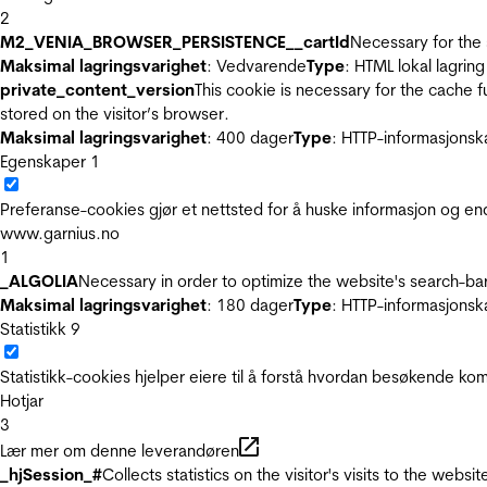
2
M2_VENIA_BROWSER_PERSISTENCE__cartId
Necessary for the 
Maksimal lagringsvarighet
: Vedvarende
Type
: HTML lokal lagring
private_content_version
This cookie is necessary for the cache 
stored on the visitor’s browser.
Maksimal lagringsvarighet
: 400 dager
Type
: HTTP-informasjonsk
Egenskaper
1
Preferanse-cookies gjør et nettsted for å huske informasjon og end
www.garnius.no
1
_ALGOLIA
Necessary in order to optimize the website's search-bar
Maksimal lagringsvarighet
: 180 dager
Type
: HTTP-informasjonsk
Statistikk
9
Statistikk-cookies hjelper eiere til å forstå hvordan besøkende 
Hotjar
3
Lær mer om denne leverandøren
_hjSession_#
Collects statistics on the visitor's visits to the we