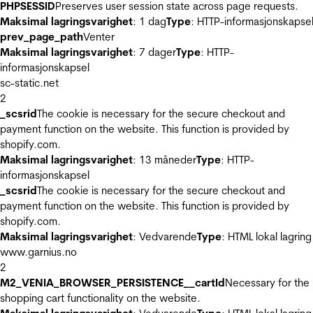
PHPSESSID
Preserves user session state across page requests.
Maksimal lagringsvarighet
: 1 dag
Type
: HTTP-informasjonskapse
prev_page_path
Venter
Maksimal lagringsvarighet
: 7 dager
Type
: HTTP-
informasjonskapsel
sc-static.net
2
_scsrid
The cookie is necessary for the secure checkout and
payment function on the website. This function is provided by
shopify.com.
Maksimal lagringsvarighet
: 13 måneder
Type
: HTTP-
informasjonskapsel
_scsrid
The cookie is necessary for the secure checkout and
payment function on the website. This function is provided by
shopify.com.
Maksimal lagringsvarighet
: Vedvarende
Type
: HTML lokal lagring
www.garnius.no
2
M2_VENIA_BROWSER_PERSISTENCE__cartId
Necessary for the
shopping cart functionality on the website.