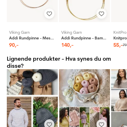
Viking Garn
Viking Garn
KnitPro
Addi Rundpinne - Messing
Addi Rundpinne - Bambus
90
,-
140
,-
55
,-
79
Lignende produkter - Hva synes du om
disse?