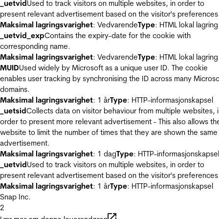
_uetvid
Used to track visitors on multiple websites, in order to
present relevant advertisement based on the visitor's preferences
Maksimal lagringsvarighet
: Vedvarende
Type
: HTML lokal lagring
_uetvid_exp
Contains the expiry-date for the cookie with
corresponding name.
Maksimal lagringsvarighet
: Vedvarende
Type
: HTML lokal lagring
MUID
Used widely by Microsoft as a unique user ID. The cookie
enables user tracking by synchronising the ID across many Microso
domains.
Maksimal lagringsvarighet
: 1 år
Type
: HTTP-informasjonskapsel
_uetsid
Collects data on visitor behaviour from multiple websites, 
order to present more relevant advertisement - This also allows th
website to limit the number of times that they are shown the same
advertisement.
Maksimal lagringsvarighet
: 1 dag
Type
: HTTP-informasjonskapse
_uetvid
Used to track visitors on multiple websites, in order to
present relevant advertisement based on the visitor's preferences
Maksimal lagringsvarighet
: 1 år
Type
: HTTP-informasjonskapsel
Snap Inc.
2