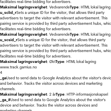
facilitates real-time bidding for advertisers.
Maksimal lagringsvarighet
: Vedvarende
Type
: HTML lokal lagring
u_sclid_r
Sets a unique ID for the visitor, that allows third party
advertisers to target the visitor with relevant advertisement. This
pairing service is provided by third party advertisement hubs, whi
facilitates real-time bidding for advertisers.
Maksimal lagringsvarighet
: Vedvarende
Type
: HTML lokal lagring
u_scsid_r
Sets a unique ID for the visitor, that allows third party
advertisers to target the visitor with relevant advertisement. This
pairing service is provided by third party advertisement hubs, whi
facilitates real-time bidding for advertisers.
Maksimal lagringsvarighet
: Økt
Type
: HTML lokal lagring
www.track.garnius.no
4
_ga
Used to send data to Google Analytics about the visitor's devi
and behavior. Tracks the visitor across devices and marketing
channels.
Maksimal lagringsvarighet
: 2 år
Type
: HTTP-informasjonskapsel
_ga_#
Used to send data to Google Analytics about the visitor's
device and behavior. Tracks the visitor across devices and
marketing channels.