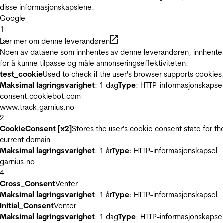
disse informasjonskapslene.
Google
1
Lær mer om denne leverandøren
Noen av dataene som innhentes av denne leverandøren, innhente
for å kunne tilpasse og måle annonseringseffektiviteten.
test_cookie
Used to check if the user's browser supports cookies
Maksimal lagringsvarighet
: 1 dag
Type
: HTTP-informasjonskapse
consent.cookiebot.com
www.track.garnius.no
2
CookieConsent [x2]
Stores the user's cookie consent state for th
current domain
Maksimal lagringsvarighet
: 1 år
Type
: HTTP-informasjonskapsel
garnius.no
4
Cross_Consent
Venter
Maksimal lagringsvarighet
: 1 år
Type
: HTTP-informasjonskapsel
Initial_Consent
Venter
Maksimal lagringsvarighet
: 1 dag
Type
: HTTP-informasjonskapse