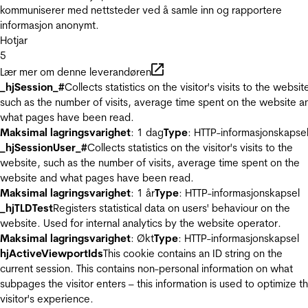
kommuniserer med nettsteder ved å samle inn og rapportere
informasjon anonymt.
Hotjar
5
Lær mer om denne leverandøren
_hjSession_#
Collects statistics on the visitor's visits to the websit
such as the number of visits, average time spent on the website a
what pages have been read.
Maksimal lagringsvarighet
: 1 dag
Type
: HTTP-informasjonskapse
_hjSessionUser_#
Collects statistics on the visitor's visits to the
website, such as the number of visits, average time spent on the
website and what pages have been read.
Maksimal lagringsvarighet
: 1 år
Type
: HTTP-informasjonskapsel
_hjTLDTest
Registers statistical data on users' behaviour on the
website. Used for internal analytics by the website operator.
Maksimal lagringsvarighet
: Økt
Type
: HTTP-informasjonskapsel
hjActiveViewportIds
This cookie contains an ID string on the
current session. This contains non-personal information on what
subpages the visitor enters – this information is used to optimize t
visitor's experience.