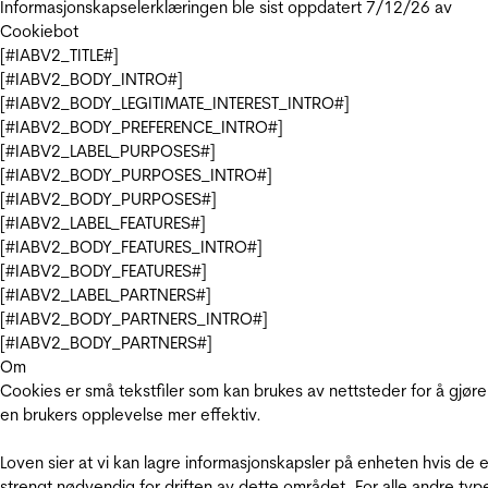
Informasjonskapselerklæringen ble sist oppdatert 7/12/26 av
Cookiebot
[#IABV2_TITLE#]
[#IABV2_BODY_INTRO#]
[#IABV2_BODY_LEGITIMATE_INTEREST_INTRO#]
[#IABV2_BODY_PREFERENCE_INTRO#]
[#IABV2_LABEL_PURPOSES#]
[#IABV2_BODY_PURPOSES_INTRO#]
[#IABV2_BODY_PURPOSES#]
[#IABV2_LABEL_FEATURES#]
[#IABV2_BODY_FEATURES_INTRO#]
[#IABV2_BODY_FEATURES#]
[#IABV2_LABEL_PARTNERS#]
[#IABV2_BODY_PARTNERS_INTRO#]
[#IABV2_BODY_PARTNERS#]
Om
Cookies er små tekstfiler som kan brukes av nettsteder for å gjøre
en brukers opplevelse mer effektiv.
Loven sier at vi kan lagre informasjonskapsler på enheten hvis de e
strengt nødvendig for driften av dette området. For alle andre typ