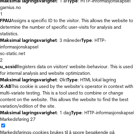
Maksimal lagringsvarighet
: 1 år
Type
: HTTP-informasjonskapsel
garnius.no
1
FPAU
Assigns a specific ID to the visitor. This allows the website to
determine the number of specific user-visits for analysis and
statistics.
Maksimal lagringsvarighet
: 3 måneder
Type
: HTTP-
informasjonskapsel
sc-static.net
2
u_scsid
Registers data on visitors' website-behaviour. This is used
for internal analysis and website optimization.
Maksimal lagringsvarighet
: Økt
Type
: HTML lokal lagring
X-AB
This cookie is used by the website’s operator in context with
multi-variate testing. This is a tool used to combine or change
content on the website. This allows the website to find the best
variation/edition of the site.
Maksimal lagringsvarighet
: 1 dag
Type
: HTTP-informasjonskapse
Markedsføring
27
Markedsførings-cookies brukes til å spore besøkende på