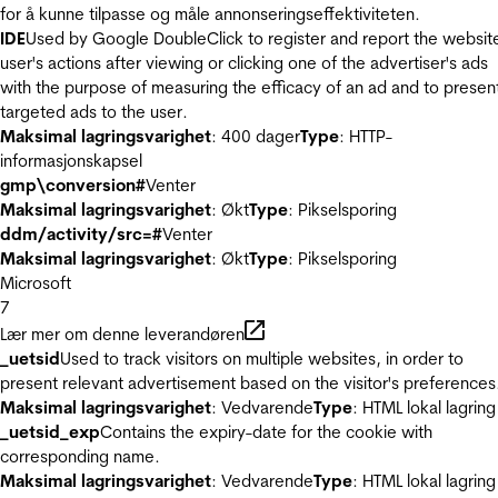
for å kunne tilpasse og måle annonseringseffektiviteten.
IDE
Used by Google DoubleClick to register and report the websit
user's actions after viewing or clicking one of the advertiser's ads
with the purpose of measuring the efficacy of an ad and to presen
targeted ads to the user.
Maksimal lagringsvarighet
: 400 dager
Type
: HTTP-
informasjonskapsel
gmp\conversion#
Venter
Maksimal lagringsvarighet
: Økt
Type
: Pikselsporing
ddm/activity/src=#
Venter
Maksimal lagringsvarighet
: Økt
Type
: Pikselsporing
Microsoft
7
Lær mer om denne leverandøren
_uetsid
Used to track visitors on multiple websites, in order to
present relevant advertisement based on the visitor's preferences
Maksimal lagringsvarighet
: Vedvarende
Type
: HTML lokal lagring
_uetsid_exp
Contains the expiry-date for the cookie with
corresponding name.
Maksimal lagringsvarighet
: Vedvarende
Type
: HTML lokal lagring