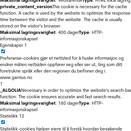
Maksimal lagringsvarighet
: Vedvarende
Type
: HTML lokal lagring
private_content_version
This cookie is necessary for the cache
function. A cache is used by the website to optimize the response
time between the visitor and the website. The cache is usually
stored on the visitor’s browser.
Maksimal lagringsvarighet
: 400 dager
Type
: HTTP-
informasjonskapsel
Egenskaper
1
Preferanse-cookies gjør et nettsted for å huske informasjon og
endrer måten nettsiden oppfører seg eller ser ut, ting som ditt
foretrukne språk eller den regionen du befinner deg i.
www.garnius.no
1
_ALGOLIA
Necessary in order to optimize the website's search-ba
function. The cookie ensures accurate and fast search results.
Maksimal lagringsvarighet
: 180 dager
Type
: HTTP-
informasjonskapsel
Statistikk
12
Statistikk-cookies hjelper eiere til å forstå hvordan besøkende