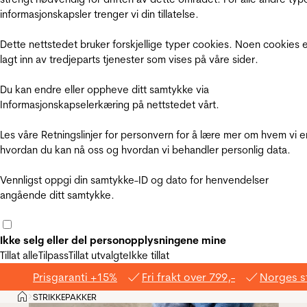
informasjonskapsler trenger vi din tillatelse.
Dette nettstedet bruker forskjellige typer cookies. Noen cookies 
lagt inn av tredjeparts tjenester som vises på våre sider.
Du kan endre eller oppheve ditt samtykke via
Informasjonskapselerkæring på nettstedet vårt.
Les våre Retningslinjer for personvern for å lære mer om hvem vi e
hvordan du kan nå oss og hvordan vi behandler personlig data.
Vennligst oppgi din samtykke-ID og dato for henvendelser
angående ditt samtykke.
Ikke selg eller del personopplysningene mine
Tillat alle
Tilpass
Tillat utvalgte
Ikke tillat
Prisgaranti +15%
Fri frakt over 799,-
Norges s
Hjem
STRIKKEPAKKER
>