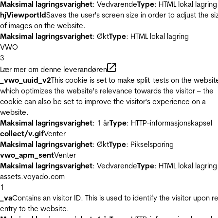
Maksimal lagringsvarighet
: Vedvarende
Type
: HTML lokal lagring
hjViewportId
Saves the user's screen size in order to adjust the si
of images on the website.
Maksimal lagringsvarighet
: Økt
Type
: HTML lokal lagring
VWO
3
Lær mer om denne leverandøren
_vwo_uuid_v2
This cookie is set to make split-tests on the websit
which optimizes the website's relevance towards the visitor – the
cookie can also be set to improve the visitor's experience on a
website.
Maksimal lagringsvarighet
: 1 år
Type
: HTTP-informasjonskapsel
collect/v.gif
Venter
Maksimal lagringsvarighet
: Økt
Type
: Pikselsporing
vwo_apm_sent
Venter
Maksimal lagringsvarighet
: Vedvarende
Type
: HTML lokal lagring
assets.voyado.com
1
_va
Contains an visitor ID. This is used to identify the visitor upon r
entry to the website.