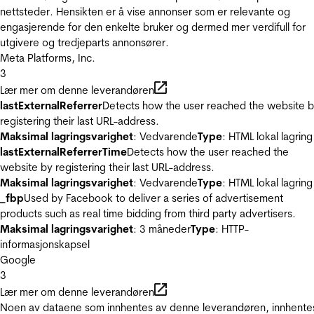
nettsteder. Hensikten er å vise annonser som er relevante og
engasjerende for den enkelte bruker og dermed mer verdifull for
utgivere og tredjeparts annonsører.
Meta Platforms, Inc.
3
Lær mer om denne leverandøren
lastExternalReferrer
Detects how the user reached the website 
registering their last URL-address.
Maksimal lagringsvarighet
: Vedvarende
Type
: HTML lokal lagring
lastExternalReferrerTime
Detects how the user reached the
website by registering their last URL-address.
Maksimal lagringsvarighet
: Vedvarende
Type
: HTML lokal lagring
_fbp
Used by Facebook to deliver a series of advertisement
products such as real time bidding from third party advertisers.
Maksimal lagringsvarighet
: 3 måneder
Type
: HTTP-
informasjonskapsel
Google
3
Lær mer om denne leverandøren
Noen av dataene som innhentes av denne leverandøren, innhente