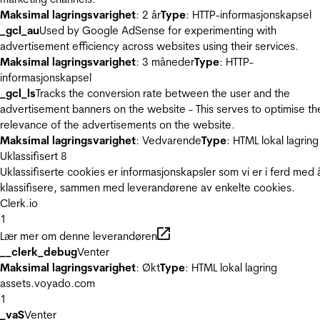
Maksimal lagringsvarighet
: 2 år
Type
: HTTP-informasjonskapsel
_gcl_au
Used by Google AdSense for experimenting with
advertisement efficiency across websites using their services.
Maksimal lagringsvarighet
: 3 måneder
Type
: HTTP-
informasjonskapsel
_gcl_ls
Tracks the conversion rate between the user and the
advertisement banners on the website - This serves to optimise th
relevance of the advertisements on the website.
Maksimal lagringsvarighet
: Vedvarende
Type
: HTML lokal lagring
Uklassifisert
8
Uklassifiserte cookies er informasjonskapsler som vi er i ferd med 
klassifisere, sammen med leverandørene av enkelte cookies.
Clerk.io
1
Lær mer om denne leverandøren
__clerk_debug
Venter
Maksimal lagringsvarighet
: Økt
Type
: HTML lokal lagring
assets.voyado.com
1
_vaS
Venter