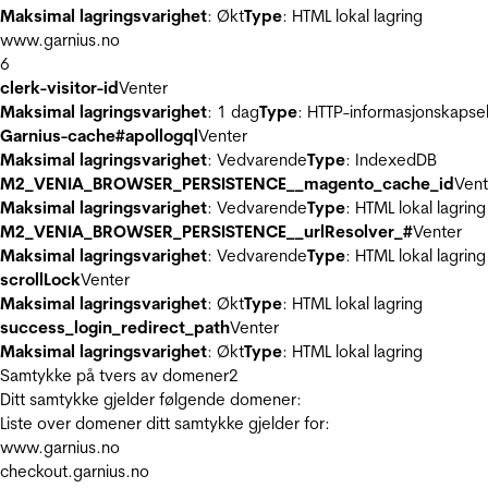
Maksimal lagringsvarighet
: Økt
Type
: HTML lokal lagring
www.garnius.no
6
clerk-visitor-id
Venter
Maksimal lagringsvarighet
: 1 dag
Type
: HTTP-informasjonskapse
Garnius-cache#apollogql
Venter
Maksimal lagringsvarighet
: Vedvarende
Type
: IndexedDB
M2_VENIA_BROWSER_PERSISTENCE__magento_cache_id
Vent
Maksimal lagringsvarighet
: Vedvarende
Type
: HTML lokal lagring
M2_VENIA_BROWSER_PERSISTENCE__urlResolver_#
Venter
Maksimal lagringsvarighet
: Vedvarende
Type
: HTML lokal lagring
scrollLock
Venter
Maksimal lagringsvarighet
: Økt
Type
: HTML lokal lagring
success_login_redirect_path
Venter
Maksimal lagringsvarighet
: Økt
Type
: HTML lokal lagring
Samtykke på tvers av domener
2
Ditt samtykke gjelder følgende domener:
Liste over domener ditt samtykke gjelder for:
www.garnius.no
checkout.garnius.no