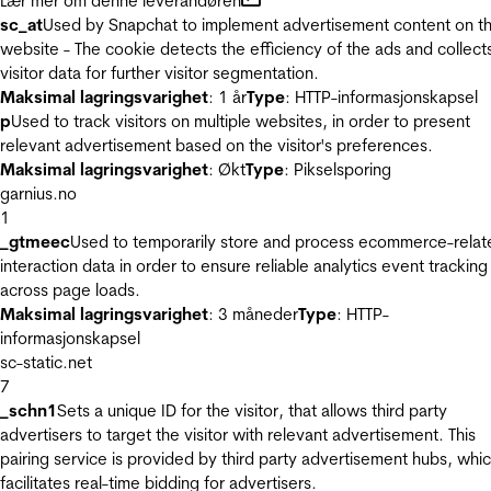
Lær mer om denne leverandøren
sc_at
Used by Snapchat to implement advertisement content on t
website - The cookie detects the efficiency of the ads and collect
visitor data for further visitor segmentation.
Maksimal lagringsvarighet
: 1 år
Type
: HTTP-informasjonskapsel
p
Used to track visitors on multiple websites, in order to present
relevant advertisement based on the visitor's preferences.
Maksimal lagringsvarighet
: Økt
Type
: Pikselsporing
garnius.no
1
_gtmeec
Used to temporarily store and process ecommerce-relat
interaction data in order to ensure reliable analytics event tracking
across page loads.
Maksimal lagringsvarighet
: 3 måneder
Type
: HTTP-
informasjonskapsel
sc-static.net
7
_schn1
Sets a unique ID for the visitor, that allows third party
advertisers to target the visitor with relevant advertisement. This
pairing service is provided by third party advertisement hubs, whi
facilitates real-time bidding for advertisers.