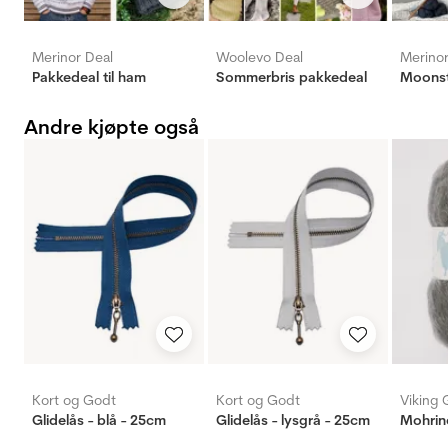
Merinor Deal
Woolevo Deal
Merinor
Pakkedeal til ham
Sommerbris pakkedeal
Moonst
Andre kjøpte også
Kort og Godt
Kort og Godt
Viking 
Glidelås - blå - 25cm
Glidelås - lysgrå - 25cm
Mohrin