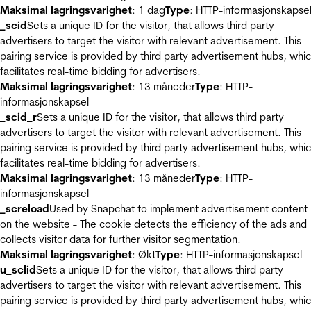
Maksimal lagringsvarighet
: 1 dag
Type
: HTTP-informasjonskapse
_scid
Sets a unique ID for the visitor, that allows third party
advertisers to target the visitor with relevant advertisement. This
pairing service is provided by third party advertisement hubs, whi
facilitates real-time bidding for advertisers.
Maksimal lagringsvarighet
: 13 måneder
Type
: HTTP-
informasjonskapsel
_scid_r
Sets a unique ID for the visitor, that allows third party
advertisers to target the visitor with relevant advertisement. This
pairing service is provided by third party advertisement hubs, whi
facilitates real-time bidding for advertisers.
Maksimal lagringsvarighet
: 13 måneder
Type
: HTTP-
informasjonskapsel
_screload
Used by Snapchat to implement advertisement content
on the website - The cookie detects the efficiency of the ads and
collects visitor data for further visitor segmentation.
Maksimal lagringsvarighet
: Økt
Type
: HTTP-informasjonskapsel
u_sclid
Sets a unique ID for the visitor, that allows third party
advertisers to target the visitor with relevant advertisement. This
pairing service is provided by third party advertisement hubs, whi