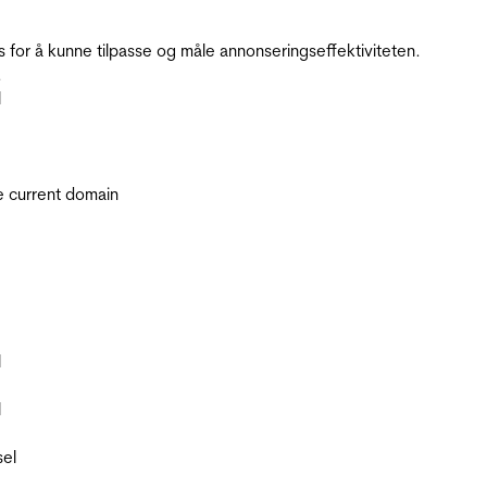
for å kunne tilpasse og måle annonseringseffektiviteten.
.
l
he current domain
l
l
sel