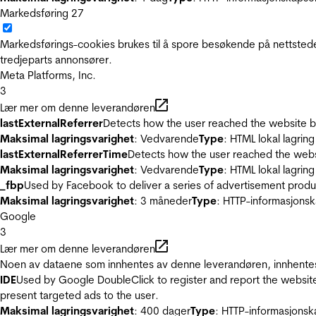
Markedsføring
27
Markedsførings-cookies brukes til å spore besøkende på nettstede
tredjeparts annonsører.
Meta Platforms, Inc.
3
Lær mer om denne leverandøren
lastExternalReferrer
Detects how the user reached the website by 
Maksimal lagringsvarighet
: Vedvarende
Type
: HTML lokal lagring
lastExternalReferrerTime
Detects how the user reached the websi
Maksimal lagringsvarighet
: Vedvarende
Type
: HTML lokal lagring
_fbp
Used by Facebook to deliver a series of advertisement product
Maksimal lagringsvarighet
: 3 måneder
Type
: HTTP-informasjonsk
Google
3
Lær mer om denne leverandøren
Noen av dataene som innhentes av denne leverandøren, innhentes 
IDE
Used by Google DoubleClick to register and report the website u
present targeted ads to the user.
Maksimal lagringsvarighet
: 400 dager
Type
: HTTP-informasjonsk