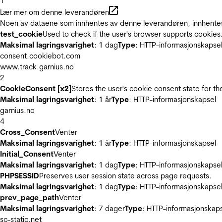
1
Lær mer om denne leverandøren
Noen av dataene som innhentes av denne leverandøren, innhentes 
test_cookie
Used to check if the user's browser supports cookies
Maksimal lagringsvarighet
: 1 dag
Type
: HTTP-informasjonskapse
consent.cookiebot.com
www.track.garnius.no
2
CookieConsent [x2]
Stores the user's cookie consent state for t
Maksimal lagringsvarighet
: 1 år
Type
: HTTP-informasjonskapsel
garnius.no
4
Cross_Consent
Venter
Maksimal lagringsvarighet
: 1 år
Type
: HTTP-informasjonskapsel
Initial_Consent
Venter
Maksimal lagringsvarighet
: 1 dag
Type
: HTTP-informasjonskapse
PHPSESSID
Preserves user session state across page requests.
Maksimal lagringsvarighet
: 1 dag
Type
: HTTP-informasjonskapse
prev_page_path
Venter
Maksimal lagringsvarighet
: 7 dager
Type
: HTTP-informasjonskap
sc-static.net