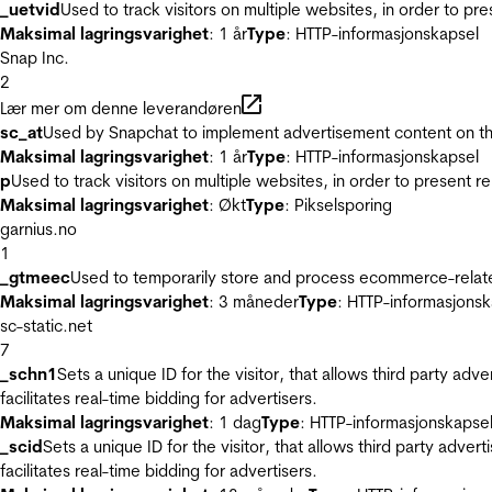
_uetvid
Used to track visitors on multiple websites, in order to pr
Maksimal lagringsvarighet
: 1 år
Type
: HTTP-informasjonskapsel
Snap Inc.
2
Lær mer om denne leverandøren
sc_at
Used by Snapchat to implement advertisement content on the w
Maksimal lagringsvarighet
: 1 år
Type
: HTTP-informasjonskapsel
p
Used to track visitors on multiple websites, in order to present 
Maksimal lagringsvarighet
: Økt
Type
: Pikselsporing
garnius.no
1
_gtmeec
Used to temporarily store and process ecommerce-related 
Maksimal lagringsvarighet
: 3 måneder
Type
: HTTP-informasjonsk
sc-static.net
7
_schn1
Sets a unique ID for the visitor, that allows third party adv
facilitates real-time bidding for advertisers.
Maksimal lagringsvarighet
: 1 dag
Type
: HTTP-informasjonskapse
_scid
Sets a unique ID for the visitor, that allows third party adver
facilitates real-time bidding for advertisers.