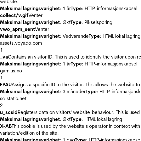
website.
Maksimal lagringsvarighet
: 1 år
Type
: HTTP-informasjonskapsel
collect/v.gif
Venter
Maksimal lagringsvarighet
: Økt
Type
: Pikselsporing
vwo_apm_sent
Venter
Maksimal lagringsvarighet
: Vedvarende
Type
: HTML lokal lagring
assets.voyado.com
1
_va
Contains an visitor ID. This is used to identify the visitor upon 
Maksimal lagringsvarighet
: 1 år
Type
: HTTP-informasjonskapsel
garnius.no
1
FPAU
Assigns a specific ID to the visitor. This allows the website to
Maksimal lagringsvarighet
: 3 måneder
Type
: HTTP-informasjonsk
sc-static.net
2
u_scsid
Registers data on visitors' website-behaviour. This is used 
Maksimal lagringsvarighet
: Økt
Type
: HTML lokal lagring
X-AB
This cookie is used by the website’s operator in context with 
variation/edition of the site.
Maksimal lagringsvarighet
: 1 dag
Type
: HTTP-informasjonskapse