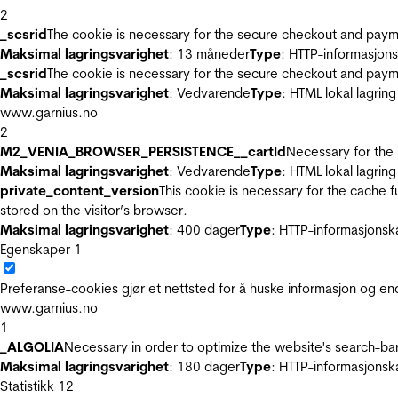
2
_scsrid
The cookie is necessary for the secure checkout and payme
Maksimal lagringsvarighet
: 13 måneder
Type
: HTTP-informasjon
_scsrid
The cookie is necessary for the secure checkout and payme
Maksimal lagringsvarighet
: Vedvarende
Type
: HTML lokal lagring
www.garnius.no
2
M2_VENIA_BROWSER_PERSISTENCE__cartId
Necessary for the 
Maksimal lagringsvarighet
: Vedvarende
Type
: HTML lokal lagring
private_content_version
This cookie is necessary for the cache 
stored on the visitor’s browser.
Maksimal lagringsvarighet
: 400 dager
Type
: HTTP-informasjonsk
Egenskaper
1
Preferanse-cookies gjør et nettsted for å huske informasjon og end
www.garnius.no
1
_ALGOLIA
Necessary in order to optimize the website's search-bar
Maksimal lagringsvarighet
: 180 dager
Type
: HTTP-informasjonsk
Statistikk
12