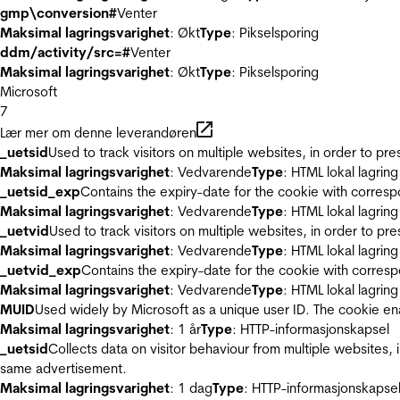
gmp\conversion#
Venter
Maksimal lagringsvarighet
: Økt
Type
: Pikselsporing
ddm/activity/src=#
Venter
Maksimal lagringsvarighet
: Økt
Type
: Pikselsporing
Microsoft
7
Lær mer om denne leverandøren
_uetsid
Used to track visitors on multiple websites, in order to pr
Maksimal lagringsvarighet
: Vedvarende
Type
: HTML lokal lagring
_uetsid_exp
Contains the expiry-date for the cookie with corres
Maksimal lagringsvarighet
: Vedvarende
Type
: HTML lokal lagring
_uetvid
Used to track visitors on multiple websites, in order to pr
Maksimal lagringsvarighet
: Vedvarende
Type
: HTML lokal lagring
_uetvid_exp
Contains the expiry-date for the cookie with corres
Maksimal lagringsvarighet
: Vedvarende
Type
: HTML lokal lagring
MUID
Used widely by Microsoft as a unique user ID. The cookie en
Maksimal lagringsvarighet
: 1 år
Type
: HTTP-informasjonskapsel
_uetsid
Collects data on visitor behaviour from multiple websites, 
same advertisement.
Maksimal lagringsvarighet
: 1 dag
Type
: HTTP-informasjonskapse