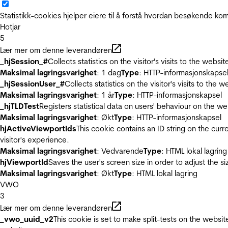
Statistikk-cookies hjelper eiere til å forstå hvordan besøkende 
Hotjar
5
Lær mer om denne leverandøren
_hjSession_#
Collects statistics on the visitor's visits to the we
Maksimal lagringsvarighet
: 1 dag
Type
: HTTP-informasjonskapse
_hjSessionUser_#
Collects statistics on the visitor's visits to t
Maksimal lagringsvarighet
: 1 år
Type
: HTTP-informasjonskapsel
_hjTLDTest
Registers statistical data on users' behaviour on the we
Maksimal lagringsvarighet
: Økt
Type
: HTTP-informasjonskapsel
hjActiveViewportIds
This cookie contains an ID string on the curr
visitor's experience.
Maksimal lagringsvarighet
: Vedvarende
Type
: HTML lokal lagring
hjViewportId
Saves the user's screen size in order to adjust the s
Maksimal lagringsvarighet
: Økt
Type
: HTML lokal lagring
VWO
3
Lær mer om denne leverandøren
_vwo_uuid_v2
This cookie is set to make split-tests on the websi