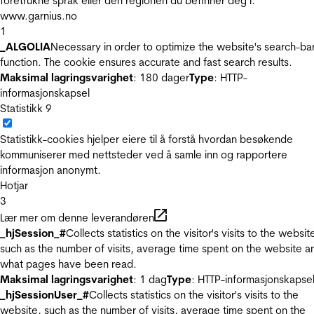
foretrukne språk eller den regionen du befinner deg i.
www.garnius.no
1
_ALGOLIA
Necessary in order to optimize the website's search-ba
function. The cookie ensures accurate and fast search results.
Maksimal lagringsvarighet
: 180 dager
Type
: HTTP-
informasjonskapsel
Statistikk
9
Statistikk-cookies hjelper eiere til å forstå hvordan besøkende
kommuniserer med nettsteder ved å samle inn og rapportere
informasjon anonymt.
Hotjar
3
Lær mer om denne leverandøren
_hjSession_#
Collects statistics on the visitor's visits to the websit
such as the number of visits, average time spent on the website a
what pages have been read.
Maksimal lagringsvarighet
: 1 dag
Type
: HTTP-informasjonskapse
_hjSessionUser_#
Collects statistics on the visitor's visits to the
website, such as the number of visits, average time spent on the