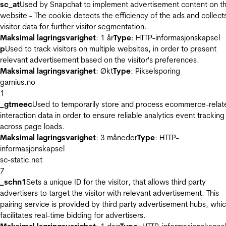
sc_at
Used by Snapchat to implement advertisement content on t
website - The cookie detects the efficiency of the ads and collect
visitor data for further visitor segmentation.
Maksimal lagringsvarighet
: 1 år
Type
: HTTP-informasjonskapsel
p
Used to track visitors on multiple websites, in order to present
relevant advertisement based on the visitor's preferences.
Maksimal lagringsvarighet
: Økt
Type
: Pikselsporing
garnius.no
1
_gtmeec
Used to temporarily store and process ecommerce-relat
interaction data in order to ensure reliable analytics event tracking
across page loads.
Maksimal lagringsvarighet
: 3 måneder
Type
: HTTP-
informasjonskapsel
sc-static.net
7
_schn1
Sets a unique ID for the visitor, that allows third party
advertisers to target the visitor with relevant advertisement. This
pairing service is provided by third party advertisement hubs, whi
facilitates real-time bidding for advertisers.