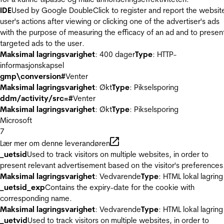
IDE
Used by Google DoubleClick to register and report the websit
user's actions after viewing or clicking one of the advertiser's ads
with the purpose of measuring the efficacy of an ad and to presen
targeted ads to the user.
Maksimal lagringsvarighet
: 400 dager
Type
: HTTP-
informasjonskapsel
gmp\conversion#
Venter
Maksimal lagringsvarighet
: Økt
Type
: Pikselsporing
ddm/activity/src=#
Venter
Maksimal lagringsvarighet
: Økt
Type
: Pikselsporing
Microsoft
7
Lær mer om denne leverandøren
_uetsid
Used to track visitors on multiple websites, in order to
present relevant advertisement based on the visitor's preferences
Maksimal lagringsvarighet
: Vedvarende
Type
: HTML lokal lagring
_uetsid_exp
Contains the expiry-date for the cookie with
corresponding name.
Maksimal lagringsvarighet
: Vedvarende
Type
: HTML lokal lagring
_uetvid
Used to track visitors on multiple websites, in order to