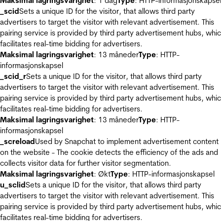
Maksimal lagringsvarighet
: 1 dag
Type
: HTTP-informasjonskapse
_scid
Sets a unique ID for the visitor, that allows third party
advertisers to target the visitor with relevant advertisement. This
pairing service is provided by third party advertisement hubs, whi
facilitates real-time bidding for advertisers.
Maksimal lagringsvarighet
: 13 måneder
Type
: HTTP-
informasjonskapsel
_scid_r
Sets a unique ID for the visitor, that allows third party
advertisers to target the visitor with relevant advertisement. This
pairing service is provided by third party advertisement hubs, whi
facilitates real-time bidding for advertisers.
Maksimal lagringsvarighet
: 13 måneder
Type
: HTTP-
informasjonskapsel
_screload
Used by Snapchat to implement advertisement content
on the website - The cookie detects the efficiency of the ads and
collects visitor data for further visitor segmentation.
Maksimal lagringsvarighet
: Økt
Type
: HTTP-informasjonskapsel
u_sclid
Sets a unique ID for the visitor, that allows third party
advertisers to target the visitor with relevant advertisement. This
pairing service is provided by third party advertisement hubs, whi
facilitates real-time bidding for advertisers.