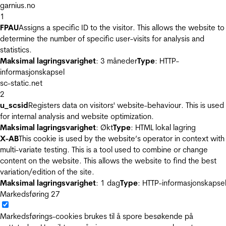
garnius.no
1
FPAU
Assigns a specific ID to the visitor. This allows the website to
determine the number of specific user-visits for analysis and
statistics.
Maksimal lagringsvarighet
: 3 måneder
Type
: HTTP-
informasjonskapsel
sc-static.net
2
u_scsid
Registers data on visitors' website-behaviour. This is used
for internal analysis and website optimization.
Maksimal lagringsvarighet
: Økt
Type
: HTML lokal lagring
X-AB
This cookie is used by the website’s operator in context with
multi-variate testing. This is a tool used to combine or change
content on the website. This allows the website to find the best
variation/edition of the site.
Maksimal lagringsvarighet
: 1 dag
Type
: HTTP-informasjonskapse
Markedsføring
27
Markedsførings-cookies brukes til å spore besøkende på