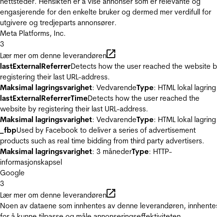
nettsteder. Hensikten er å vise annonser som er relevante og
engasjerende for den enkelte bruker og dermed mer verdifull for
utgivere og tredjeparts annonsører.
Meta Platforms, Inc.
3
Lær mer om denne leverandøren
lastExternalReferrer
Detects how the user reached the website 
registering their last URL-address.
Maksimal lagringsvarighet
: Vedvarende
Type
: HTML lokal lagring
lastExternalReferrerTime
Detects how the user reached the
website by registering their last URL-address.
Maksimal lagringsvarighet
: Vedvarende
Type
: HTML lokal lagring
_fbp
Used by Facebook to deliver a series of advertisement
products such as real time bidding from third party advertisers.
Maksimal lagringsvarighet
: 3 måneder
Type
: HTTP-
informasjonskapsel
Google
3
Lær mer om denne leverandøren
Noen av dataene som innhentes av denne leverandøren, innhente
for å kunne tilpasse og måle annonseringseffektiviteten.