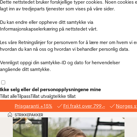
Dette nettstedet bruker forskjellige typer cookies. Noen cookies 
lagt inn av tredjeparts tjenester som vises på våre sider.
Du kan endre eller oppheve ditt samtykke via
Informasjonskapselerkæring på nettstedet vårt.
Les våre Retningslinjer for personvern for å lære mer om hvem vi e
hvordan du kan nå oss og hvordan vi behandler personlig data.
Vennligst oppgi din samtykke-ID og dato for henvendelser
angående ditt samtykke.
Ikke selg eller del personopplysningene mine
Tillat alle
Tilpass
Tillat utvalgte
Ikke tillat
Prisgaranti +15%
Fri frakt over 799,-
Norges s
Hjem
STRIKKEPAKKER
>