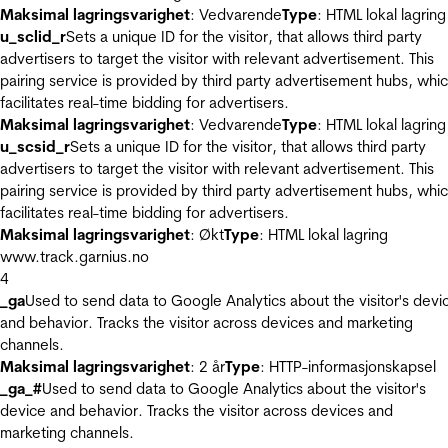
Maksimal lagringsvarighet
: Vedvarende
Type
: HTML lokal lagring
u_sclid_r
Sets a unique ID for the visitor, that allows third party
advertisers to target the visitor with relevant advertisement. This
pairing service is provided by third party advertisement hubs, whi
facilitates real-time bidding for advertisers.
Maksimal lagringsvarighet
: Vedvarende
Type
: HTML lokal lagring
u_scsid_r
Sets a unique ID for the visitor, that allows third party
advertisers to target the visitor with relevant advertisement. This
pairing service is provided by third party advertisement hubs, whi
facilitates real-time bidding for advertisers.
Maksimal lagringsvarighet
: Økt
Type
: HTML lokal lagring
www.track.garnius.no
4
_ga
Used to send data to Google Analytics about the visitor's devi
and behavior. Tracks the visitor across devices and marketing
channels.
Maksimal lagringsvarighet
: 2 år
Type
: HTTP-informasjonskapsel
_ga_#
Used to send data to Google Analytics about the visitor's
device and behavior. Tracks the visitor across devices and
marketing channels.