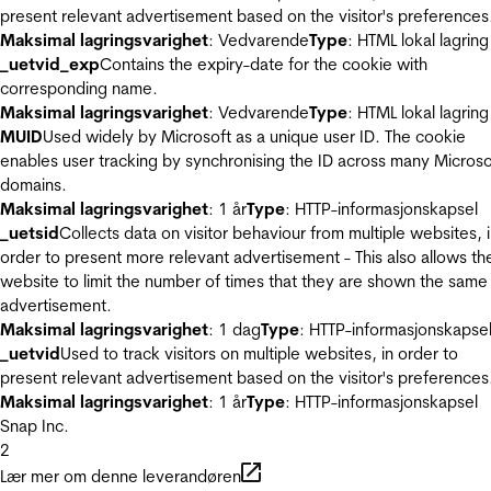
present relevant advertisement based on the visitor's preferences
Maksimal lagringsvarighet
: Vedvarende
Type
: HTML lokal lagring
_uetvid_exp
Contains the expiry-date for the cookie with
corresponding name.
Maksimal lagringsvarighet
: Vedvarende
Type
: HTML lokal lagring
MUID
Used widely by Microsoft as a unique user ID. The cookie
enables user tracking by synchronising the ID across many Microso
domains.
Maksimal lagringsvarighet
: 1 år
Type
: HTTP-informasjonskapsel
_uetsid
Collects data on visitor behaviour from multiple websites, 
order to present more relevant advertisement - This also allows th
website to limit the number of times that they are shown the same
advertisement.
Maksimal lagringsvarighet
: 1 dag
Type
: HTTP-informasjonskapse
_uetvid
Used to track visitors on multiple websites, in order to
present relevant advertisement based on the visitor's preferences
Maksimal lagringsvarighet
: 1 år
Type
: HTTP-informasjonskapsel
Snap Inc.
2
Lær mer om denne leverandøren