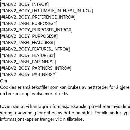
[#IABV2_BODY_INTRO#]
[#IABV2_BODY_LEGITIMATE_INTEREST_INTRO#]
[#IABV2_BODY_PREFERENCE_INTRO#]
[#IABV2_LABEL_PURPOSES#]
[#IABV2_BODY_PURPOSES_INTRO#]
[#IABV2_BODY_PURPOSES#]
[#IABV2_LABEL_FEATURES#]
[#IABV2_BODY_FEATURES_INTRO#]
[#IABV2_BODY_FEATURES#]
[#IABV2_LABEL_PARTNERS#]
[#IABV2_BODY_PARTNERS_INTRO#]
[#IABV2_BODY_PARTNERS#]
Om
Cookies er små tekstfiler som kan brukes av nettsteder for å gjøre
en brukers opplevelse mer effektiv.
Loven sier at vi kan lagre informasjonskapsler på enheten hvis de e
strengt nødvendig for driften av dette området. For alle andre typ
informasjonskapsler trenger vi din tillatelse.