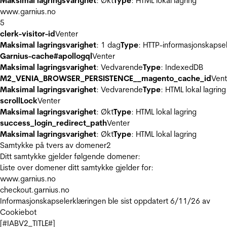
Maksimal lagringsvarighet
: Økt
Type
: HTML lokal lagring
www.garnius.no
5
clerk-visitor-id
Venter
Maksimal lagringsvarighet
: 1 dag
Type
: HTTP-informasjonskapse
Garnius-cache#apollogql
Venter
Maksimal lagringsvarighet
: Vedvarende
Type
: IndexedDB
M2_VENIA_BROWSER_PERSISTENCE__magento_cache_id
Vent
Maksimal lagringsvarighet
: Vedvarende
Type
: HTML lokal lagring
scrollLock
Venter
Maksimal lagringsvarighet
: Økt
Type
: HTML lokal lagring
success_login_redirect_path
Venter
Maksimal lagringsvarighet
: Økt
Type
: HTML lokal lagring
Samtykke på tvers av domener
2
Ditt samtykke gjelder følgende domener:
Liste over domener ditt samtykke gjelder for:
www.garnius.no
checkout.garnius.no
Informasjonskapselerklæringen ble sist oppdatert 6/11/26 av
Cookiebot
[#IABV2_TITLE#]