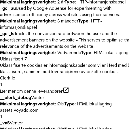
Maksimal lagringsvarighet
: 2 år
Type
: HTTP-informasjonskapsel
_gcl_au
Used by Google AdSense for experimenting with
advertisement efficiency across websites using their services.
Maksimal lagringsvarighet
: 3 måneder
Type
: HTTP-
informasjonskapsel
_gcl_ls
Tracks the conversion rate between the user and the
advertisement banners on the website - This serves to optimise th
relevance of the advertisements on the website.
Maksimal lagringsvarighet
: Vedvarende
Type
: HTML lokal lagring
Uklassifisert
7
Uklassifiserte cookies er informasjonskapsler som vi er i ferd med 
klassifisere, sammen med leverandørene av enkelte cookies.
Clerk.io
1
Lær mer om denne leverandøren
__clerk_debug
Venter
Maksimal lagringsvarighet
: Økt
Type
: HTML lokal lagring
assets.voyado.com
1
_vaS
Venter