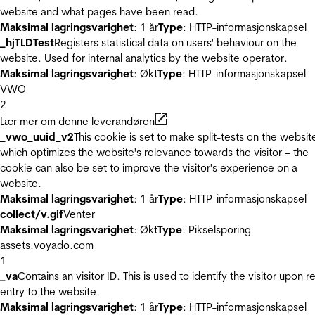
website and what pages have been read.
Maksimal lagringsvarighet
: 1 år
Type
: HTTP-informasjonskapsel
_hjTLDTest
Registers statistical data on users' behaviour on the
website. Used for internal analytics by the website operator.
Maksimal lagringsvarighet
: Økt
Type
: HTTP-informasjonskapsel
VWO
2
Lær mer om denne leverandøren
_vwo_uuid_v2
This cookie is set to make split-tests on the websit
which optimizes the website's relevance towards the visitor – the
cookie can also be set to improve the visitor's experience on a
website.
Maksimal lagringsvarighet
: 1 år
Type
: HTTP-informasjonskapsel
collect/v.gif
Venter
Maksimal lagringsvarighet
: Økt
Type
: Pikselsporing
assets.voyado.com
1
_va
Contains an visitor ID. This is used to identify the visitor upon r
entry to the website.
Maksimal lagringsvarighet
: 1 år
Type
: HTTP-informasjonskapsel