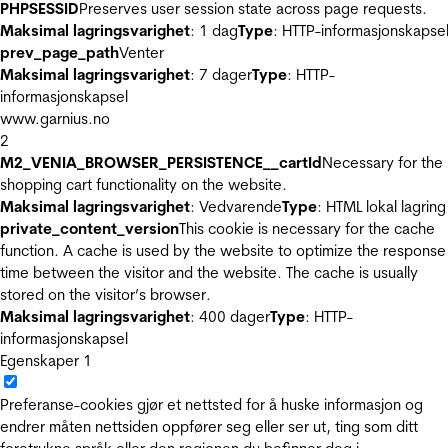
PHPSESSID
Preserves user session state across page requests.
Maksimal lagringsvarighet
: 1 dag
Type
: HTTP-informasjonskapse
prev_page_path
Venter
Maksimal lagringsvarighet
: 7 dager
Type
: HTTP-
informasjonskapsel
www.garnius.no
2
M2_VENIA_BROWSER_PERSISTENCE__cartId
Necessary for the
shopping cart functionality on the website.
Maksimal lagringsvarighet
: Vedvarende
Type
: HTML lokal lagring
private_content_version
This cookie is necessary for the cache
function. A cache is used by the website to optimize the response
time between the visitor and the website. The cache is usually
stored on the visitor’s browser.
Maksimal lagringsvarighet
: 400 dager
Type
: HTTP-
informasjonskapsel
Egenskaper
1
Preferanse-cookies gjør et nettsted for å huske informasjon og
endrer måten nettsiden oppfører seg eller ser ut, ting som ditt