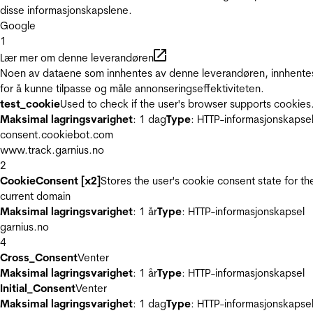
disse informasjonskapslene.
Google
1
Lær mer om denne leverandøren
Noen av dataene som innhentes av denne leverandøren, innhente
for å kunne tilpasse og måle annonseringseffektiviteten.
test_cookie
Used to check if the user's browser supports cookies
Maksimal lagringsvarighet
: 1 dag
Type
: HTTP-informasjonskapse
consent.cookiebot.com
www.track.garnius.no
2
CookieConsent [x2]
Stores the user's cookie consent state for th
current domain
Maksimal lagringsvarighet
: 1 år
Type
: HTTP-informasjonskapsel
garnius.no
4
Cross_Consent
Venter
Maksimal lagringsvarighet
: 1 år
Type
: HTTP-informasjonskapsel
Initial_Consent
Venter
Maksimal lagringsvarighet
: 1 dag
Type
: HTTP-informasjonskapse