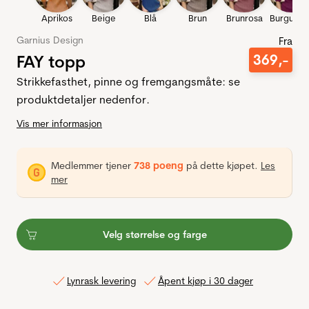
Aprikos
Beige
Blå
Brun
Brunrosa
Burgunde
Garnius Design
Fra
FAY topp
369
,-
Strikkefasthet, pinne og fremgangsmåte: se
produktdetaljer nedenfor.
Vis mer informasjon
Medlemmer tjener
738 poeng
på dette kjøpet.
Les
mer
Velg størrelse og farge
Lynrask levering
Åpent kjøp i 30 dager