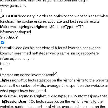
foretrukne språk eller den regionen du befinner deg i.
www.garnius.no
1
_ALGOLIA
Necessary in order to optimize the website's search-ba
function. The cookie ensures accurate and fast search results.
Maksimal lagringsvarighet
: 180 dager
Type
: HTTP-
informasjonskapsel
Statistikk
9
Statistikk-cookies hjelper eiere til å forstå hvordan besøkende
kommuniserer med nettsteder ved å samle inn og rapportere
informasjon anonymt.
Hotjar
3
Lær mer om denne leverandøren
_hjSession_#
Collects statistics on the visitor's visits to the websit
such as the number of visits, average time spent on the website a
what pages have been read.
Maksimal lagringsvarighet
: 1 dag
Type
: HTTP-informasjonskapse
_hjSessionUser_#
Collects statistics on the visitor's visits to the
website, such as the number of visits, average time spent on the