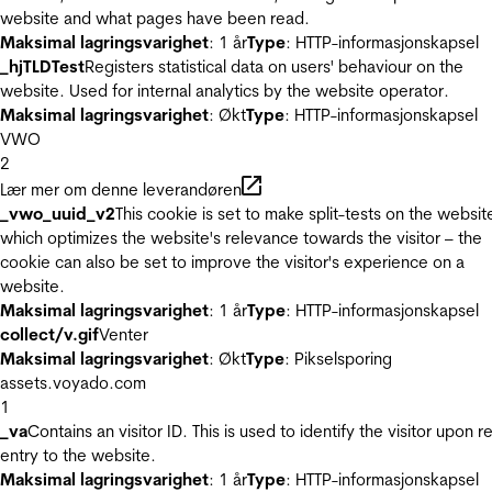
website and what pages have been read.
Maksimal lagringsvarighet
: 1 år
Type
: HTTP-informasjonskapsel
_hjTLDTest
Registers statistical data on users' behaviour on the
website. Used for internal analytics by the website operator.
Maksimal lagringsvarighet
: Økt
Type
: HTTP-informasjonskapsel
VWO
2
Lær mer om denne leverandøren
_vwo_uuid_v2
This cookie is set to make split-tests on the websit
which optimizes the website's relevance towards the visitor – the
cookie can also be set to improve the visitor's experience on a
website.
Maksimal lagringsvarighet
: 1 år
Type
: HTTP-informasjonskapsel
collect/v.gif
Venter
Maksimal lagringsvarighet
: Økt
Type
: Pikselsporing
assets.voyado.com
1
_va
Contains an visitor ID. This is used to identify the visitor upon r
entry to the website.
Maksimal lagringsvarighet
: 1 år
Type
: HTTP-informasjonskapsel