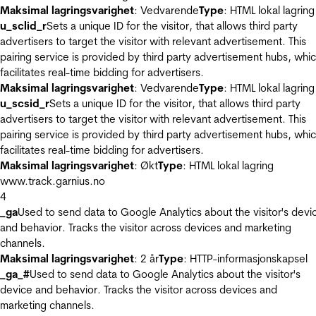
Maksimal lagringsvarighet
: Vedvarende
Type
: HTML lokal lagring
u_sclid_r
Sets a unique ID for the visitor, that allows third party
advertisers to target the visitor with relevant advertisement. This
pairing service is provided by third party advertisement hubs, whi
facilitates real-time bidding for advertisers.
Maksimal lagringsvarighet
: Vedvarende
Type
: HTML lokal lagring
u_scsid_r
Sets a unique ID for the visitor, that allows third party
advertisers to target the visitor with relevant advertisement. This
pairing service is provided by third party advertisement hubs, whi
facilitates real-time bidding for advertisers.
Maksimal lagringsvarighet
: Økt
Type
: HTML lokal lagring
www.track.garnius.no
4
_ga
Used to send data to Google Analytics about the visitor's devi
and behavior. Tracks the visitor across devices and marketing
channels.
Maksimal lagringsvarighet
: 2 år
Type
: HTTP-informasjonskapsel
_ga_#
Used to send data to Google Analytics about the visitor's
device and behavior. Tracks the visitor across devices and
marketing channels.