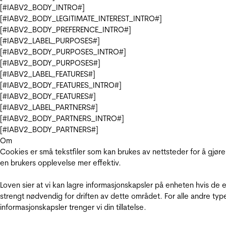
[#IABV2_BODY_INTRO#]
[#IABV2_BODY_LEGITIMATE_INTEREST_INTRO#]
[#IABV2_BODY_PREFERENCE_INTRO#]
[#IABV2_LABEL_PURPOSES#]
[#IABV2_BODY_PURPOSES_INTRO#]
[#IABV2_BODY_PURPOSES#]
[#IABV2_LABEL_FEATURES#]
[#IABV2_BODY_FEATURES_INTRO#]
[#IABV2_BODY_FEATURES#]
[#IABV2_LABEL_PARTNERS#]
[#IABV2_BODY_PARTNERS_INTRO#]
[#IABV2_BODY_PARTNERS#]
Om
Cookies er små tekstfiler som kan brukes av nettsteder for å gjøre
en brukers opplevelse mer effektiv.
Loven sier at vi kan lagre informasjonskapsler på enheten hvis de e
strengt nødvendig for driften av dette området. For alle andre typ
informasjonskapsler trenger vi din tillatelse.