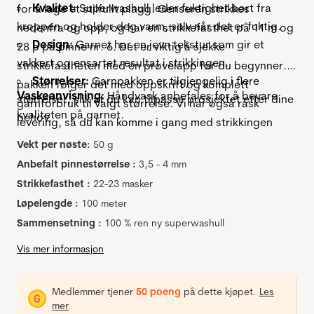
Kvalitet:
Superwashull leder fuktighet bort fra
for å lage et stilfullt plagg. Genseren strikkes
kroppen og holder deg varm, selv når det er fuktig.
nedenfra og opp, og har en strikkefasthet på 11 m og
Design:
Garnet har en jevn tekstur som gir et
28 p på pinne nr. 6. Det er viktig å sjekke
vakkert og ensartet resultat i strikkingen.
strikkefastheten med en prøvelapp før du begynner. I
Størrelser:
Garnpakken er tilgjengelig i flere
pakken følger det med oppskrift og komplett
Vaskeanvisning:
Håndvask anbefales for å bevare
størrelser, slik at du kan tilpasse prosjektet etter dine
garnforbruk til valgt størrelse. Vi har også rask
kvaliteten på garnet.
behov.
levering, så du kan komme i gang med strikkingen
med en gang!
Vekt per nøste:
50 g
Anbefalt pinnestørrelse :
3,5 - 4 mm
Strikkefasthet :
22-23 masker
Løpelengde :
100 meter
Sammensetning :
100 % ren ny superwashull
Vis mer informasjon
Medlemmer tjener
50 poeng
på dette kjøpet.
Les
mer