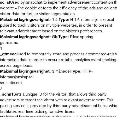
sc_at
Used by Snapchat to implement advertisement content on t
website - The cookie detects the efficiency of the ads and collect
visitor data for further visitor segmentation.
Maksimal lagringsvarighet
: 1 år
Type
: HTTP-informasjonskapsel
p
Used to track visitors on multiple websites, in order to present
relevant advertisement based on the visitor's preferences.
Maksimal lagringsvarighet
: Økt
Type
: Pikselsporing
garnius.no
1
_gtmeec
Used to temporarily store and process ecommerce-relat
interaction data in order to ensure reliable analytics event tracking
across page loads.
Maksimal lagringsvarighet
: 3 måneder
Type
: HTTP-
informasjonskapsel
sc-static.net
7
_schn1
Sets a unique ID for the visitor, that allows third party
advertisers to target the visitor with relevant advertisement. This
pairing service is provided by third party advertisement hubs, whi
facilitates real-time bidding for advertisers.