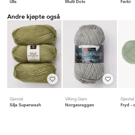
Ulla
Multi Dots
Førbi
Andre kjøpte også
Gjestal
Viking Garn
Gjestal
Silja Superwash
Norgesraggen
Fryd - 