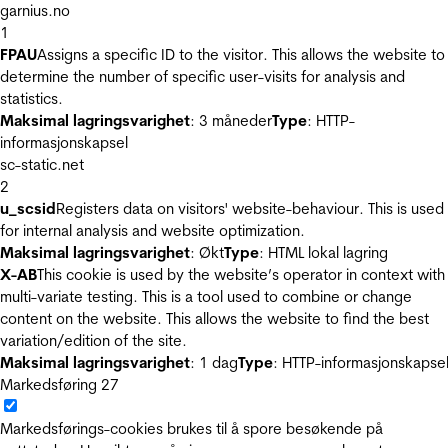
garnius.no
1
FPAU
Assigns a specific ID to the visitor. This allows the website to
determine the number of specific user-visits for analysis and
statistics.
Maksimal lagringsvarighet
: 3 måneder
Type
: HTTP-
informasjonskapsel
sc-static.net
2
u_scsid
Registers data on visitors' website-behaviour. This is used
for internal analysis and website optimization.
Maksimal lagringsvarighet
: Økt
Type
: HTML lokal lagring
X-AB
This cookie is used by the website’s operator in context with
multi-variate testing. This is a tool used to combine or change
content on the website. This allows the website to find the best
variation/edition of the site.
Maksimal lagringsvarighet
: 1 dag
Type
: HTTP-informasjonskapse
Markedsføring
27
Markedsførings-cookies brukes til å spore besøkende på