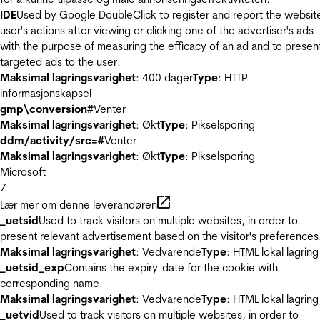
IDE
Used by Google DoubleClick to register and report the websit
user's actions after viewing or clicking one of the advertiser's ads
with the purpose of measuring the efficacy of an ad and to presen
targeted ads to the user.
Maksimal lagringsvarighet
: 400 dager
Type
: HTTP-
informasjonskapsel
gmp\conversion#
Venter
Maksimal lagringsvarighet
: Økt
Type
: Pikselsporing
ddm/activity/src=#
Venter
Maksimal lagringsvarighet
: Økt
Type
: Pikselsporing
Microsoft
7
Lær mer om denne leverandøren
_uetsid
Used to track visitors on multiple websites, in order to
present relevant advertisement based on the visitor's preferences
Maksimal lagringsvarighet
: Vedvarende
Type
: HTML lokal lagring
_uetsid_exp
Contains the expiry-date for the cookie with
corresponding name.
Maksimal lagringsvarighet
: Vedvarende
Type
: HTML lokal lagring
_uetvid
Used to track visitors on multiple websites, in order to