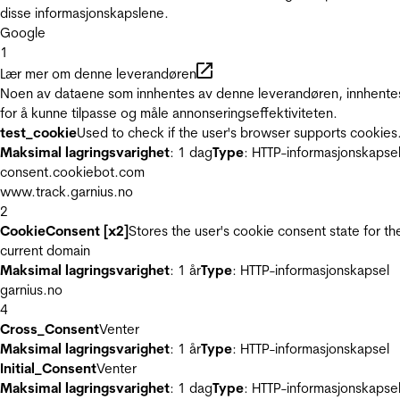
disse informasjonskapslene.
Google
1
Lær mer om denne leverandøren
Noen av dataene som innhentes av denne leverandøren, innhente
for å kunne tilpasse og måle annonseringseffektiviteten.
test_cookie
Used to check if the user's browser supports cookies
Maksimal lagringsvarighet
: 1 dag
Type
: HTTP-informasjonskapse
consent.cookiebot.com
www.track.garnius.no
2
CookieConsent [x2]
Stores the user's cookie consent state for th
current domain
Maksimal lagringsvarighet
: 1 år
Type
: HTTP-informasjonskapsel
garnius.no
4
Cross_Consent
Venter
Maksimal lagringsvarighet
: 1 år
Type
: HTTP-informasjonskapsel
Initial_Consent
Venter
Maksimal lagringsvarighet
: 1 dag
Type
: HTTP-informasjonskapse