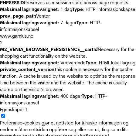
PHPSESSID
Preserves user session state across page requests.
Maksimal lagringsvarighet
: 1 dag
Type
: HTTP-informasjonskapse
prev_page_path
Venter
Maksimal lagringsvarighet
: 7 dager
Type
: HTTP-
informasjonskapsel
www.garnius.no
2
M2_VENIA_BROWSER_PERSISTENCE__cartId
Necessary for the
shopping cart functionality on the website.
Maksimal lagringsvarighet
: Vedvarende
Type
: HTML lokal lagring
private_content_version
This cookie is necessary for the cache
function. A cache is used by the website to optimize the response
time between the visitor and the website. The cache is usually
stored on the visitor’s browser.
Maksimal lagringsvarighet
: 400 dager
Type
: HTTP-
informasjonskapsel
Egenskaper
1
Preferanse-cookies gjør et nettsted for å huske informasjon og
endrer måten nettsiden oppfører seg eller ser ut, ting som ditt