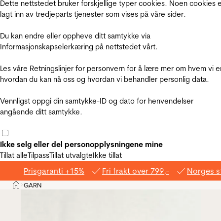
Dette nettstedet bruker forskjellige typer cookies. Noen cookies 
lagt inn av tredjeparts tjenester som vises på våre sider.
Du kan endre eller oppheve ditt samtykke via
Informasjonskapselerkæring på nettstedet vårt.
Les våre Retningslinjer for personvern for å lære mer om hvem vi e
hvordan du kan nå oss og hvordan vi behandler personlig data.
Vennligst oppgi din samtykke-ID og dato for henvendelser
angående ditt samtykke.
Ikke selg eller del personopplysningene mine
Tillat alle
Tilpass
Tillat utvalgte
Ikke tillat
Prisgaranti +15%
Fri frakt over 799,-
Norges s
Hjem
GARN
>