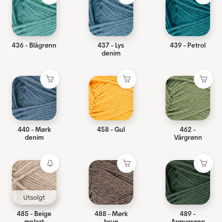
436 - Blågrønn
437 - Lys
439 - Petrol
denim
440 - Mørk
458 - Gul
462 -
denim
Vårgrønn
Utsolgt
485 - Beige
488 - Mørk
489 -
melert
brun
Armygrønn