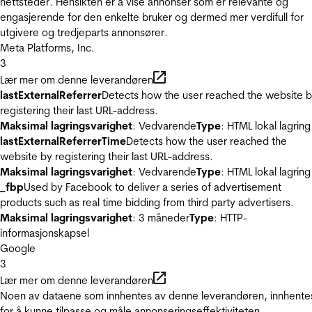
nettsteder. Hensikten er å vise annonser som er relevante og
engasjerende for den enkelte bruker og dermed mer verdifull for
utgivere og tredjeparts annonsører.
Meta Platforms, Inc.
3
Lær mer om denne leverandøren
lastExternalReferrer
Detects how the user reached the website 
registering their last URL-address.
Maksimal lagringsvarighet
: Vedvarende
Type
: HTML lokal lagring
lastExternalReferrerTime
Detects how the user reached the
website by registering their last URL-address.
Maksimal lagringsvarighet
: Vedvarende
Type
: HTML lokal lagring
_fbp
Used by Facebook to deliver a series of advertisement
products such as real time bidding from third party advertisers.
Maksimal lagringsvarighet
: 3 måneder
Type
: HTTP-
informasjonskapsel
Google
3
Lær mer om denne leverandøren
Noen av dataene som innhentes av denne leverandøren, innhente
for å kunne tilpasse og måle annonseringseffektiviteten.