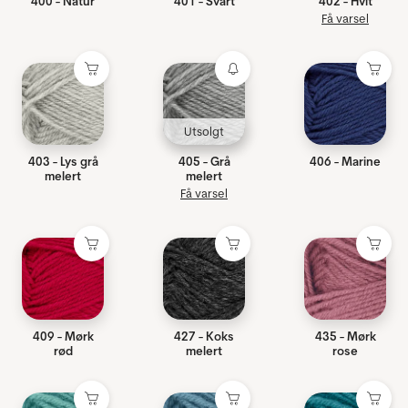
400 - Natur
401 - Svart
402 - Hvit
Få varsel
Utsolgt
403 - Lys grå
405 - Grå
406 - Marine
melert
melert
Få varsel
409 - Mørk
427 - Koks
435 - Mørk
rød
melert
rose