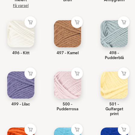
Få varsel
496 - Kitt
497 - Kamel
498 -
Pudderblå
499 - Lilac
500 -
501 -
Pudderrosa
Gulfarget
print