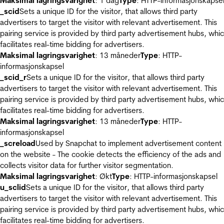
Maksimal lagringsvarighet
: 1 dag
Type
: HTTP-informasjonskapse
_scid
Sets a unique ID for the visitor, that allows third party
advertisers to target the visitor with relevant advertisement. This
pairing service is provided by third party advertisement hubs, whi
facilitates real-time bidding for advertisers.
Maksimal lagringsvarighet
: 13 måneder
Type
: HTTP-
informasjonskapsel
_scid_r
Sets a unique ID for the visitor, that allows third party
advertisers to target the visitor with relevant advertisement. This
pairing service is provided by third party advertisement hubs, whi
facilitates real-time bidding for advertisers.
Maksimal lagringsvarighet
: 13 måneder
Type
: HTTP-
informasjonskapsel
_screload
Used by Snapchat to implement advertisement content
on the website - The cookie detects the efficiency of the ads and
collects visitor data for further visitor segmentation.
Maksimal lagringsvarighet
: Økt
Type
: HTTP-informasjonskapsel
u_sclid
Sets a unique ID for the visitor, that allows third party
advertisers to target the visitor with relevant advertisement. This
pairing service is provided by third party advertisement hubs, whi
facilitates real-time bidding for advertisers.