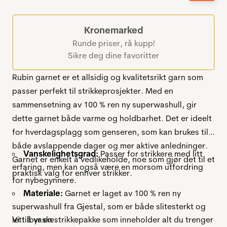
Kronemarked
Runde priser, rå kupp!
Sikre deg dine favoritter
Rubin garnet er et allsidig og kvalitetsrikt garn som
passer perfekt til strikkeprosjekter. Med en
sammensetning av 100 % ren ny superwashull, gir
dette garnet både varme og holdbarhet. Det er ideelt
for hverdagsplagg som genseren, som kan brukes til
både avslappende dager og mer aktive anledninger.
Vanskelighetsgrad:
Passer for strikkere med litt
Garnet er enkelt å vedlikeholde, noe som gjør det til et
erfaring, men kan også være en morsom utfordring
praktisk valg for enhver strikker.
for nybegynnere.
Materiale:
Garnet er laget av 100 % ren ny
superwashull fra Gjestal, som er både slitesterkt og
lett å vaske.
Vi tilbyr en strikkepakke som inneholder alt du trenger