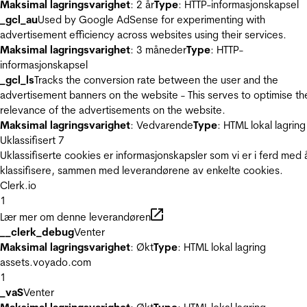
Maksimal lagringsvarighet
: 2 år
Type
: HTTP-informasjonskapsel
_gcl_au
Used by Google AdSense for experimenting with
advertisement efficiency across websites using their services.
Maksimal lagringsvarighet
: 3 måneder
Type
: HTTP-
informasjonskapsel
_gcl_ls
Tracks the conversion rate between the user and the
advertisement banners on the website - This serves to optimise th
relevance of the advertisements on the website.
Maksimal lagringsvarighet
: Vedvarende
Type
: HTML lokal lagring
Uklassifisert
7
Uklassifiserte cookies er informasjonskapsler som vi er i ferd med 
klassifisere, sammen med leverandørene av enkelte cookies.
Clerk.io
1
Lær mer om denne leverandøren
__clerk_debug
Venter
Maksimal lagringsvarighet
: Økt
Type
: HTML lokal lagring
assets.voyado.com
1
_vaS
Venter