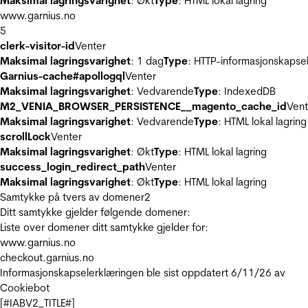
Maksimal lagringsvarighet
: Økt
Type
: HTML lokal lagring
www.garnius.no
5
clerk-visitor-id
Venter
Maksimal lagringsvarighet
: 1 dag
Type
: HTTP-informasjonskapse
Garnius-cache#apollogql
Venter
Maksimal lagringsvarighet
: Vedvarende
Type
: IndexedDB
M2_VENIA_BROWSER_PERSISTENCE__magento_cache_id
Vent
Maksimal lagringsvarighet
: Vedvarende
Type
: HTML lokal lagring
scrollLock
Venter
Maksimal lagringsvarighet
: Økt
Type
: HTML lokal lagring
success_login_redirect_path
Venter
Maksimal lagringsvarighet
: Økt
Type
: HTML lokal lagring
Samtykke på tvers av domener
2
Ditt samtykke gjelder følgende domener:
Liste over domener ditt samtykke gjelder for:
www.garnius.no
checkout.garnius.no
Informasjonskapselerklæringen ble sist oppdatert 6/11/26 av
Cookiebot
[#IABV2_TITLE#]