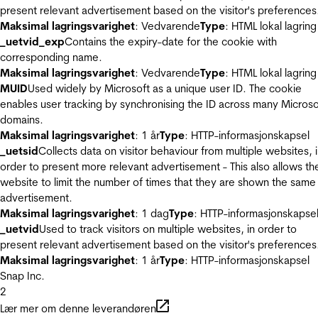
present relevant advertisement based on the visitor's preferences
Maksimal lagringsvarighet
: Vedvarende
Type
: HTML lokal lagring
_uetvid_exp
Contains the expiry-date for the cookie with
corresponding name.
Maksimal lagringsvarighet
: Vedvarende
Type
: HTML lokal lagring
MUID
Used widely by Microsoft as a unique user ID. The cookie
enables user tracking by synchronising the ID across many Microso
domains.
Maksimal lagringsvarighet
: 1 år
Type
: HTTP-informasjonskapsel
_uetsid
Collects data on visitor behaviour from multiple websites, 
order to present more relevant advertisement - This also allows th
website to limit the number of times that they are shown the same
advertisement.
Maksimal lagringsvarighet
: 1 dag
Type
: HTTP-informasjonskapse
_uetvid
Used to track visitors on multiple websites, in order to
present relevant advertisement based on the visitor's preferences
Maksimal lagringsvarighet
: 1 år
Type
: HTTP-informasjonskapsel
Snap Inc.
2
Lær mer om denne leverandøren