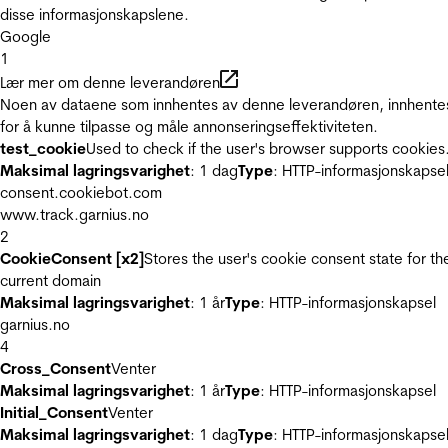
disse informasjonskapslene.
Google
1
Lær mer om denne leverandøren
Noen av dataene som innhentes av denne leverandøren, innhente
for å kunne tilpasse og måle annonseringseffektiviteten.
test_cookie
Used to check if the user's browser supports cookies
Maksimal lagringsvarighet
: 1 dag
Type
: HTTP-informasjonskapse
consent.cookiebot.com
www.track.garnius.no
2
CookieConsent [x2]
Stores the user's cookie consent state for th
current domain
Maksimal lagringsvarighet
: 1 år
Type
: HTTP-informasjonskapsel
garnius.no
4
Cross_Consent
Venter
Maksimal lagringsvarighet
: 1 år
Type
: HTTP-informasjonskapsel
Initial_Consent
Venter
Maksimal lagringsvarighet
: 1 dag
Type
: HTTP-informasjonskapse