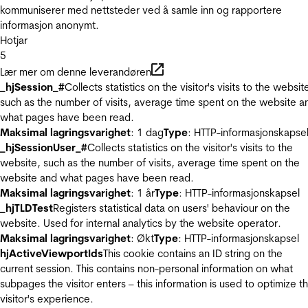
kommuniserer med nettsteder ved å samle inn og rapportere
informasjon anonymt.
Hotjar
5
Lær mer om denne leverandøren
_hjSession_#
Collects statistics on the visitor's visits to the websit
such as the number of visits, average time spent on the website a
what pages have been read.
Maksimal lagringsvarighet
: 1 dag
Type
: HTTP-informasjonskapse
_hjSessionUser_#
Collects statistics on the visitor's visits to the
website, such as the number of visits, average time spent on the
website and what pages have been read.
Maksimal lagringsvarighet
: 1 år
Type
: HTTP-informasjonskapsel
_hjTLDTest
Registers statistical data on users' behaviour on the
website. Used for internal analytics by the website operator.
Maksimal lagringsvarighet
: Økt
Type
: HTTP-informasjonskapsel
hjActiveViewportIds
This cookie contains an ID string on the
current session. This contains non-personal information on what
subpages the visitor enters – this information is used to optimize t
visitor's experience.