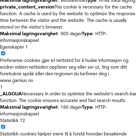
Maksimal lagringsvarighet
: Vedvarende
Type
: HTML lokal lagring
private_content_version
This cookie is necessary for the cache
function. A cache is used by the website to optimize the response
time between the visitor and the website. The cache is usually
stored on the visitor’s browser.
Maksimal lagringsvarighet
: 400 dager
Type
: HTTP-
informasjonskapsel
Egenskaper
1
Preferanse-cookies gjør et nettsted for å huske informasjon og
endrer måten nettsiden oppfører seg eller ser ut, ting som ditt
foretrukne språk eller den regionen du befinner deg i.
www.garnius.no
1
_ALGOLIA
Necessary in order to optimize the website's search-ba
function. The cookie ensures accurate and fast search results.
Maksimal lagringsvarighet
: 180 dager
Type
: HTTP-
informasjonskapsel
Statistikk
12
Statistikk-cookies hjelper eiere til å forstå hvordan besøkende