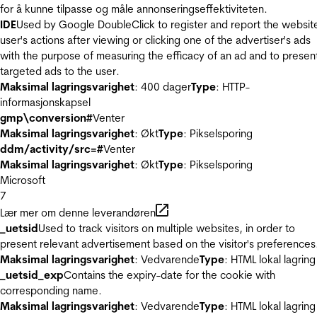
for å kunne tilpasse og måle annonseringseffektiviteten.
IDE
Used by Google DoubleClick to register and report the websit
user's actions after viewing or clicking one of the advertiser's ads
with the purpose of measuring the efficacy of an ad and to presen
targeted ads to the user.
Maksimal lagringsvarighet
: 400 dager
Type
: HTTP-
informasjonskapsel
gmp\conversion#
Venter
Maksimal lagringsvarighet
: Økt
Type
: Pikselsporing
ddm/activity/src=#
Venter
Maksimal lagringsvarighet
: Økt
Type
: Pikselsporing
Microsoft
7
Lær mer om denne leverandøren
_uetsid
Used to track visitors on multiple websites, in order to
present relevant advertisement based on the visitor's preferences
Maksimal lagringsvarighet
: Vedvarende
Type
: HTML lokal lagring
_uetsid_exp
Contains the expiry-date for the cookie with
corresponding name.
Maksimal lagringsvarighet
: Vedvarende
Type
: HTML lokal lagring