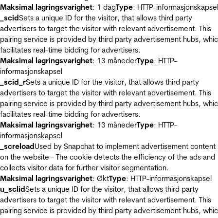
Maksimal lagringsvarighet
: 1 dag
Type
: HTTP-informasjonskapse
_scid
Sets a unique ID for the visitor, that allows third party
advertisers to target the visitor with relevant advertisement. This
pairing service is provided by third party advertisement hubs, whi
facilitates real-time bidding for advertisers.
Maksimal lagringsvarighet
: 13 måneder
Type
: HTTP-
informasjonskapsel
_scid_r
Sets a unique ID for the visitor, that allows third party
advertisers to target the visitor with relevant advertisement. This
pairing service is provided by third party advertisement hubs, whi
facilitates real-time bidding for advertisers.
Maksimal lagringsvarighet
: 13 måneder
Type
: HTTP-
informasjonskapsel
_screload
Used by Snapchat to implement advertisement content
on the website - The cookie detects the efficiency of the ads and
collects visitor data for further visitor segmentation.
Maksimal lagringsvarighet
: Økt
Type
: HTTP-informasjonskapsel
u_sclid
Sets a unique ID for the visitor, that allows third party
advertisers to target the visitor with relevant advertisement. This
pairing service is provided by third party advertisement hubs, whi