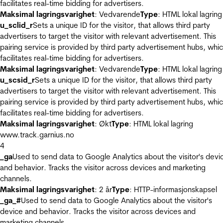
facilitates real-time bidding for advertisers.
Maksimal lagringsvarighet
: Vedvarende
Type
: HTML lokal lagring
u_sclid_r
Sets a unique ID for the visitor, that allows third party
advertisers to target the visitor with relevant advertisement. This
pairing service is provided by third party advertisement hubs, whi
facilitates real-time bidding for advertisers.
Maksimal lagringsvarighet
: Vedvarende
Type
: HTML lokal lagring
u_scsid_r
Sets a unique ID for the visitor, that allows third party
advertisers to target the visitor with relevant advertisement. This
pairing service is provided by third party advertisement hubs, whi
facilitates real-time bidding for advertisers.
Maksimal lagringsvarighet
: Økt
Type
: HTML lokal lagring
www.track.garnius.no
4
_ga
Used to send data to Google Analytics about the visitor's devi
and behavior. Tracks the visitor across devices and marketing
channels.
Maksimal lagringsvarighet
: 2 år
Type
: HTTP-informasjonskapsel
_ga_#
Used to send data to Google Analytics about the visitor's
device and behavior. Tracks the visitor across devices and
marketing channels.