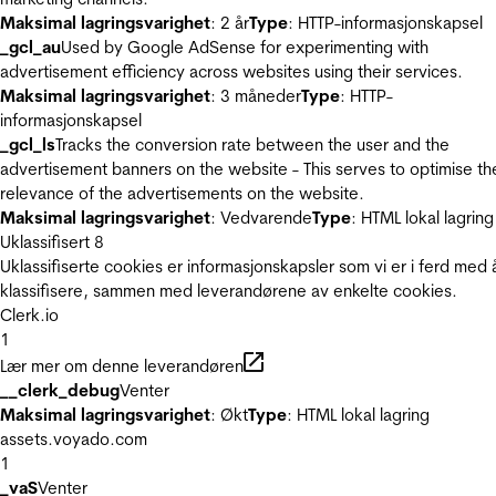
Maksimal lagringsvarighet
: 2 år
Type
: HTTP-informasjonskapsel
_gcl_au
Used by Google AdSense for experimenting with
advertisement efficiency across websites using their services.
Maksimal lagringsvarighet
: 3 måneder
Type
: HTTP-
informasjonskapsel
_gcl_ls
Tracks the conversion rate between the user and the
advertisement banners on the website - This serves to optimise th
relevance of the advertisements on the website.
Maksimal lagringsvarighet
: Vedvarende
Type
: HTML lokal lagring
Uklassifisert
8
Uklassifiserte cookies er informasjonskapsler som vi er i ferd med 
klassifisere, sammen med leverandørene av enkelte cookies.
Clerk.io
1
Lær mer om denne leverandøren
__clerk_debug
Venter
Maksimal lagringsvarighet
: Økt
Type
: HTML lokal lagring
assets.voyado.com
1
_vaS
Venter