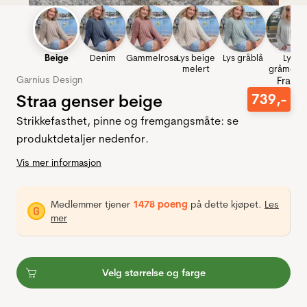
Beige
Denim
Gammelrosa
Lys beige
Lys gråblå
Lys
melert
gråmeler
Garnius Design
Fra
Straa genser beige
739
,-
Strikkefasthet, pinne og fremgangsmåte: se
produktdetaljer nedenfor.
Vis mer informasjon
Medlemmer tjener
1478 poeng
på dette kjøpet.
Les
mer
Velg størrelse og farge