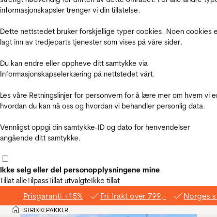
informasjonskapsler trenger vi din tillatelse.
Dette nettstedet bruker forskjellige typer cookies. Noen cookies 
lagt inn av tredjeparts tjenester som vises på våre sider.
Du kan endre eller oppheve ditt samtykke via
Informasjonskapselerkæring på nettstedet vårt.
Les våre Retningslinjer for personvern for å lære mer om hvem vi e
hvordan du kan nå oss og hvordan vi behandler personlig data.
Vennligst oppgi din samtykke-ID og dato for henvendelser
angående ditt samtykke.
Ikke selg eller del personopplysningene mine
Tillat alle
Tilpass
Tillat utvalgte
Ikke tillat
Prisgaranti +15%
Fri frakt over 799,-
Norges s
Hjem
STRIKKEPAKKER
>