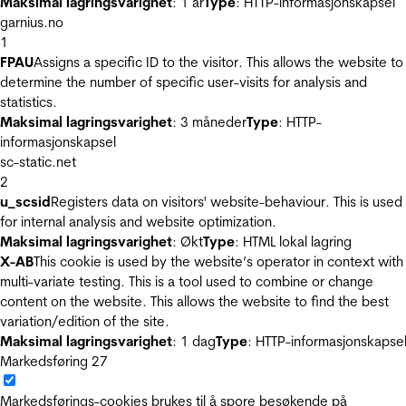
Maksimal lagringsvarighet
: 1 år
Type
: HTTP-informasjonskapsel
garnius.no
1
FPAU
Assigns a specific ID to the visitor. This allows the website to
determine the number of specific user-visits for analysis and
statistics.
Maksimal lagringsvarighet
: 3 måneder
Type
: HTTP-
informasjonskapsel
sc-static.net
2
u_scsid
Registers data on visitors' website-behaviour. This is used
for internal analysis and website optimization.
Maksimal lagringsvarighet
: Økt
Type
: HTML lokal lagring
X-AB
This cookie is used by the website’s operator in context with
multi-variate testing. This is a tool used to combine or change
content on the website. This allows the website to find the best
variation/edition of the site.
Maksimal lagringsvarighet
: 1 dag
Type
: HTTP-informasjonskapse
Markedsføring
27
Markedsførings-cookies brukes til å spore besøkende på