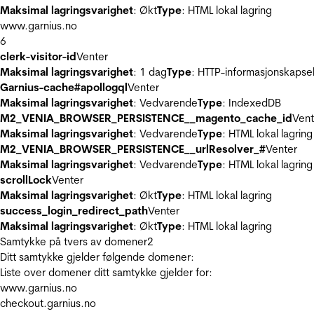
Maksimal lagringsvarighet
: Økt
Type
: HTML lokal lagring
www.garnius.no
6
clerk-visitor-id
Venter
Maksimal lagringsvarighet
: 1 dag
Type
: HTTP-informasjonskapse
Garnius-cache#apollogql
Venter
Maksimal lagringsvarighet
: Vedvarende
Type
: IndexedDB
M2_VENIA_BROWSER_PERSISTENCE__magento_cache_id
Vent
Maksimal lagringsvarighet
: Vedvarende
Type
: HTML lokal lagring
M2_VENIA_BROWSER_PERSISTENCE__urlResolver_#
Venter
Maksimal lagringsvarighet
: Vedvarende
Type
: HTML lokal lagring
scrollLock
Venter
Maksimal lagringsvarighet
: Økt
Type
: HTML lokal lagring
success_login_redirect_path
Venter
Maksimal lagringsvarighet
: Økt
Type
: HTML lokal lagring
Samtykke på tvers av domener
2
Ditt samtykke gjelder følgende domener:
Liste over domener ditt samtykke gjelder for:
www.garnius.no
checkout.garnius.no