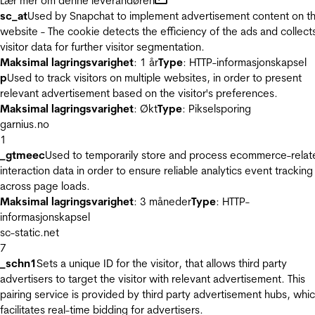
Lær mer om denne leverandøren
sc_at
Used by Snapchat to implement advertisement content on t
website - The cookie detects the efficiency of the ads and collect
visitor data for further visitor segmentation.
Maksimal lagringsvarighet
: 1 år
Type
: HTTP-informasjonskapsel
p
Used to track visitors on multiple websites, in order to present
relevant advertisement based on the visitor's preferences.
Maksimal lagringsvarighet
: Økt
Type
: Pikselsporing
garnius.no
1
_gtmeec
Used to temporarily store and process ecommerce-relat
interaction data in order to ensure reliable analytics event tracking
across page loads.
Maksimal lagringsvarighet
: 3 måneder
Type
: HTTP-
informasjonskapsel
sc-static.net
7
_schn1
Sets a unique ID for the visitor, that allows third party
advertisers to target the visitor with relevant advertisement. This
pairing service is provided by third party advertisement hubs, whi
facilitates real-time bidding for advertisers.