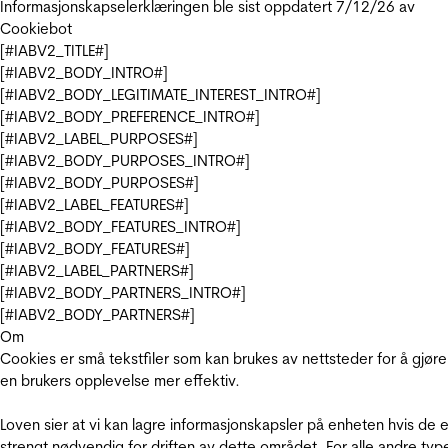
Informasjonskapselerklæringen ble sist oppdatert 7/12/26 av
Cookiebot
[#IABV2_TITLE#]
[#IABV2_BODY_INTRO#]
[#IABV2_BODY_LEGITIMATE_INTEREST_INTRO#]
[#IABV2_BODY_PREFERENCE_INTRO#]
[#IABV2_LABEL_PURPOSES#]
[#IABV2_BODY_PURPOSES_INTRO#]
[#IABV2_BODY_PURPOSES#]
[#IABV2_LABEL_FEATURES#]
[#IABV2_BODY_FEATURES_INTRO#]
[#IABV2_BODY_FEATURES#]
[#IABV2_LABEL_PARTNERS#]
[#IABV2_BODY_PARTNERS_INTRO#]
[#IABV2_BODY_PARTNERS#]
Om
Cookies er små tekstfiler som kan brukes av nettsteder for å gjøre
en brukers opplevelse mer effektiv.
Loven sier at vi kan lagre informasjonskapsler på enheten hvis de e
strengt nødvendig for driften av dette området. For alle andre typ