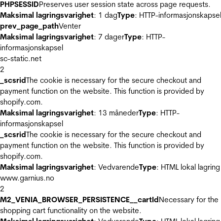
PHPSESSID
Preserves user session state across page requests.
Maksimal lagringsvarighet
: 1 dag
Type
: HTTP-informasjonskapse
prev_page_path
Venter
Maksimal lagringsvarighet
: 7 dager
Type
: HTTP-
informasjonskapsel
sc-static.net
2
_scsrid
The cookie is necessary for the secure checkout and
payment function on the website. This function is provided by
shopify.com.
Maksimal lagringsvarighet
: 13 måneder
Type
: HTTP-
informasjonskapsel
_scsrid
The cookie is necessary for the secure checkout and
payment function on the website. This function is provided by
shopify.com.
Maksimal lagringsvarighet
: Vedvarende
Type
: HTML lokal lagring
www.garnius.no
2
M2_VENIA_BROWSER_PERSISTENCE__cartId
Necessary for the
shopping cart functionality on the website.