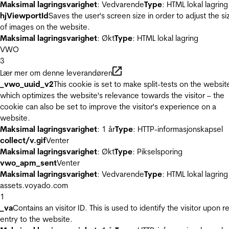
Maksimal lagringsvarighet
: Vedvarende
Type
: HTML lokal lagring
hjViewportId
Saves the user's screen size in order to adjust the si
of images on the website.
Maksimal lagringsvarighet
: Økt
Type
: HTML lokal lagring
VWO
3
Lær mer om denne leverandøren
_vwo_uuid_v2
This cookie is set to make split-tests on the websit
which optimizes the website's relevance towards the visitor – the
cookie can also be set to improve the visitor's experience on a
website.
Maksimal lagringsvarighet
: 1 år
Type
: HTTP-informasjonskapsel
collect/v.gif
Venter
Maksimal lagringsvarighet
: Økt
Type
: Pikselsporing
vwo_apm_sent
Venter
Maksimal lagringsvarighet
: Vedvarende
Type
: HTML lokal lagring
assets.voyado.com
1
_va
Contains an visitor ID. This is used to identify the visitor upon r
entry to the website.