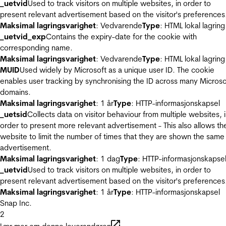
_uetvid
Used to track visitors on multiple websites, in order to
present relevant advertisement based on the visitor's preferences
Maksimal lagringsvarighet
: Vedvarende
Type
: HTML lokal lagring
_uetvid_exp
Contains the expiry-date for the cookie with
corresponding name.
Maksimal lagringsvarighet
: Vedvarende
Type
: HTML lokal lagring
MUID
Used widely by Microsoft as a unique user ID. The cookie
enables user tracking by synchronising the ID across many Microso
domains.
Maksimal lagringsvarighet
: 1 år
Type
: HTTP-informasjonskapsel
_uetsid
Collects data on visitor behaviour from multiple websites, 
order to present more relevant advertisement - This also allows th
website to limit the number of times that they are shown the same
advertisement.
Maksimal lagringsvarighet
: 1 dag
Type
: HTTP-informasjonskapse
_uetvid
Used to track visitors on multiple websites, in order to
present relevant advertisement based on the visitor's preferences
Maksimal lagringsvarighet
: 1 år
Type
: HTTP-informasjonskapsel
Snap Inc.
2