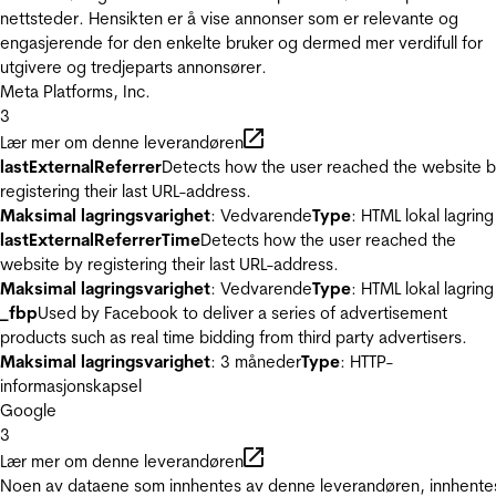
nettsteder. Hensikten er å vise annonser som er relevante og
engasjerende for den enkelte bruker og dermed mer verdifull for
utgivere og tredjeparts annonsører.
Meta Platforms, Inc.
3
Lær mer om denne leverandøren
lastExternalReferrer
Detects how the user reached the website 
registering their last URL-address.
Maksimal lagringsvarighet
: Vedvarende
Type
: HTML lokal lagring
lastExternalReferrerTime
Detects how the user reached the
website by registering their last URL-address.
Maksimal lagringsvarighet
: Vedvarende
Type
: HTML lokal lagring
_fbp
Used by Facebook to deliver a series of advertisement
products such as real time bidding from third party advertisers.
Maksimal lagringsvarighet
: 3 måneder
Type
: HTTP-
informasjonskapsel
Google
3
Lær mer om denne leverandøren
Noen av dataene som innhentes av denne leverandøren, innhente