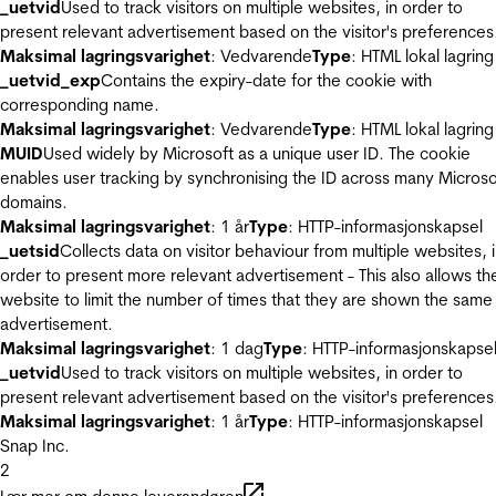
_uetvid
Used to track visitors on multiple websites, in order to
present relevant advertisement based on the visitor's preferences
Maksimal lagringsvarighet
: Vedvarende
Type
: HTML lokal lagring
_uetvid_exp
Contains the expiry-date for the cookie with
corresponding name.
Maksimal lagringsvarighet
: Vedvarende
Type
: HTML lokal lagring
MUID
Used widely by Microsoft as a unique user ID. The cookie
enables user tracking by synchronising the ID across many Microso
domains.
Maksimal lagringsvarighet
: 1 år
Type
: HTTP-informasjonskapsel
_uetsid
Collects data on visitor behaviour from multiple websites, 
order to present more relevant advertisement - This also allows th
website to limit the number of times that they are shown the same
advertisement.
Maksimal lagringsvarighet
: 1 dag
Type
: HTTP-informasjonskapse
_uetvid
Used to track visitors on multiple websites, in order to
present relevant advertisement based on the visitor's preferences
Maksimal lagringsvarighet
: 1 år
Type
: HTTP-informasjonskapsel
Snap Inc.
2