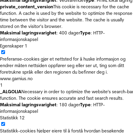
Maksimal lagringsvarighet
: Vedvarende
Type
: HTML lokal lagring
private_content_version
This cookie is necessary for the cache
function. A cache is used by the website to optimize the response
time between the visitor and the website. The cache is usually
stored on the visitor’s browser.
Maksimal lagringsvarighet
: 400 dager
Type
: HTTP-
informasjonskapsel
Egenskaper
1
Preferanse-cookies gjør et nettsted for å huske informasjon og
endrer måten nettsiden oppfører seg eller ser ut, ting som ditt
foretrukne språk eller den regionen du befinner deg i.
www.garnius.no
1
_ALGOLIA
Necessary in order to optimize the website's search-ba
function. The cookie ensures accurate and fast search results.
Maksimal lagringsvarighet
: 180 dager
Type
: HTTP-
informasjonskapsel
Statistikk
12
Statistikk-cookies hjelper eiere til å forstå hvordan besøkende