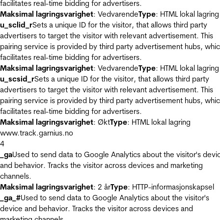
facilitates real-time bidding for advertisers.
Maksimal lagringsvarighet
: Vedvarende
Type
: HTML lokal lagring
u_sclid_r
Sets a unique ID for the visitor, that allows third party
advertisers to target the visitor with relevant advertisement. This
pairing service is provided by third party advertisement hubs, whi
facilitates real-time bidding for advertisers.
Maksimal lagringsvarighet
: Vedvarende
Type
: HTML lokal lagring
u_scsid_r
Sets a unique ID for the visitor, that allows third party
advertisers to target the visitor with relevant advertisement. This
pairing service is provided by third party advertisement hubs, whi
facilitates real-time bidding for advertisers.
Maksimal lagringsvarighet
: Økt
Type
: HTML lokal lagring
www.track.garnius.no
4
_ga
Used to send data to Google Analytics about the visitor's devi
and behavior. Tracks the visitor across devices and marketing
channels.
Maksimal lagringsvarighet
: 2 år
Type
: HTTP-informasjonskapsel
_ga_#
Used to send data to Google Analytics about the visitor's
device and behavior. Tracks the visitor across devices and
marketing channels.