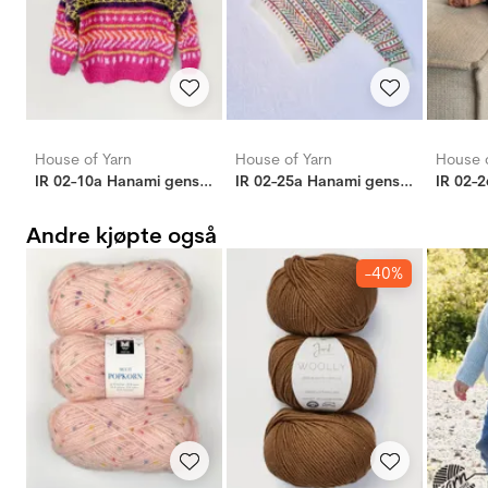
House of Yarn
House of Yarn
House o
IR 02-10a Hanami genser barn
IR 02-25a Hanami genser barn
Andre kjøpte også
-40%