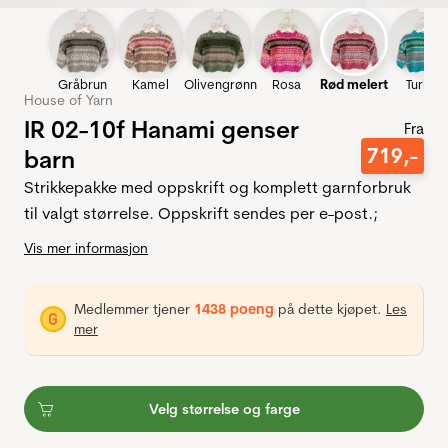
Gråbrun
Kamel
Olivengrønn
Rosa
Rød melert
Turkis
House of Yarn
IR 02-10f Hanami genser
Fra
719
,-
barn
Strikkepakke med oppskrift og komplett garnforbruk
til valgt størrelse. Oppskrift sendes per e-post.;
Vis mer informasjon
Medlemmer tjener
1438 poeng
på dette kjøpet.
Les
mer
Velg størrelse og farge