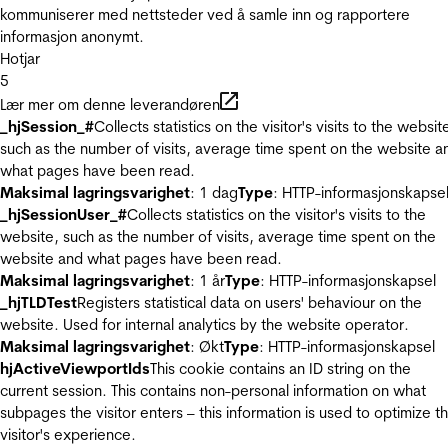
kommuniserer med nettsteder ved å samle inn og rapportere
informasjon anonymt.
Hotjar
5
Lær mer om denne leverandøren
_hjSession_#
Collects statistics on the visitor's visits to the websit
such as the number of visits, average time spent on the website a
what pages have been read.
Maksimal lagringsvarighet
: 1 dag
Type
: HTTP-informasjonskapse
_hjSessionUser_#
Collects statistics on the visitor's visits to the
website, such as the number of visits, average time spent on the
website and what pages have been read.
Maksimal lagringsvarighet
: 1 år
Type
: HTTP-informasjonskapsel
_hjTLDTest
Registers statistical data on users' behaviour on the
website. Used for internal analytics by the website operator.
Maksimal lagringsvarighet
: Økt
Type
: HTTP-informasjonskapsel
hjActiveViewportIds
This cookie contains an ID string on the
current session. This contains non-personal information on what
subpages the visitor enters – this information is used to optimize t
visitor's experience.