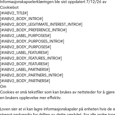
Informasjonskapselerklæringen ble sist oppdatert 7/12/26 av
Cookiebot
[#IABV2_TITLE#]
[#IABV2_BODY_INTRO#]
[#IABV2_BODY_LEGITIMATE_INTEREST_INTRO#]
[#IABV2_BODY_PREFERENCE_INTRO#]
[#IABV2_LABEL_PURPOSES#]
[#IABV2_BODY_PURPOSES_INTRO#]
[#IABV2_BODY_PURPOSES#]
[#IABV2_LABEL_FEATURES#]
[#IABV2_BODY_FEATURES_INTRO#]
[#IABV2_BODY_FEATURES#]
[#IABV2_LABEL_PARTNERS#]
[#IABV2_BODY_PARTNERS_INTRO#]
[#IABV2_BODY_PARTNERS#]
Om
Cookies er små tekstfiler som kan brukes av nettsteder for å gjøre
en brukers opplevelse mer effektiv.
Loven sier at vi kan lagre informasjonskapsler på enheten hvis de e
strengt nødvendig for driften av dette området. For alle andre typ