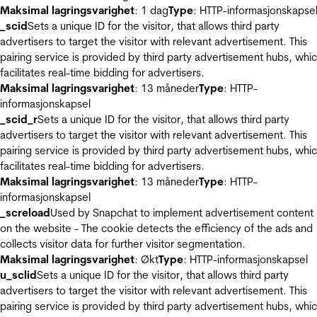
Maksimal lagringsvarighet
: 1 dag
Type
: HTTP-informasjonskapse
_scid
Sets a unique ID for the visitor, that allows third party
advertisers to target the visitor with relevant advertisement. This
pairing service is provided by third party advertisement hubs, whi
facilitates real-time bidding for advertisers.
Maksimal lagringsvarighet
: 13 måneder
Type
: HTTP-
informasjonskapsel
_scid_r
Sets a unique ID for the visitor, that allows third party
advertisers to target the visitor with relevant advertisement. This
pairing service is provided by third party advertisement hubs, whi
facilitates real-time bidding for advertisers.
Maksimal lagringsvarighet
: 13 måneder
Type
: HTTP-
informasjonskapsel
_screload
Used by Snapchat to implement advertisement content
on the website - The cookie detects the efficiency of the ads and
collects visitor data for further visitor segmentation.
Maksimal lagringsvarighet
: Økt
Type
: HTTP-informasjonskapsel
u_sclid
Sets a unique ID for the visitor, that allows third party
advertisers to target the visitor with relevant advertisement. This
pairing service is provided by third party advertisement hubs, whi