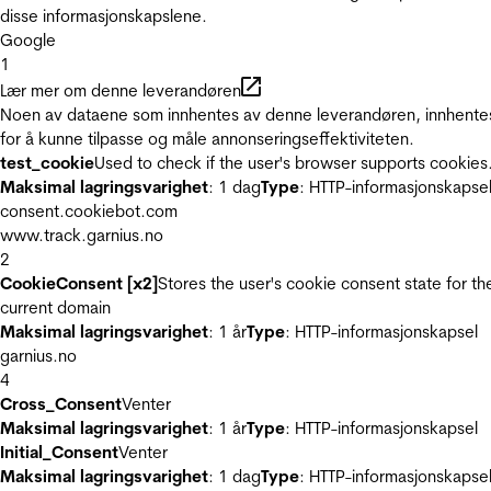
disse informasjonskapslene.
Google
1
Lær mer om denne leverandøren
Noen av dataene som innhentes av denne leverandøren, innhente
for å kunne tilpasse og måle annonseringseffektiviteten.
test_cookie
Used to check if the user's browser supports cookies
Maksimal lagringsvarighet
: 1 dag
Type
: HTTP-informasjonskapse
consent.cookiebot.com
www.track.garnius.no
2
CookieConsent [x2]
Stores the user's cookie consent state for th
current domain
Maksimal lagringsvarighet
: 1 år
Type
: HTTP-informasjonskapsel
garnius.no
4
Cross_Consent
Venter
Maksimal lagringsvarighet
: 1 år
Type
: HTTP-informasjonskapsel
Initial_Consent
Venter
Maksimal lagringsvarighet
: 1 dag
Type
: HTTP-informasjonskapse