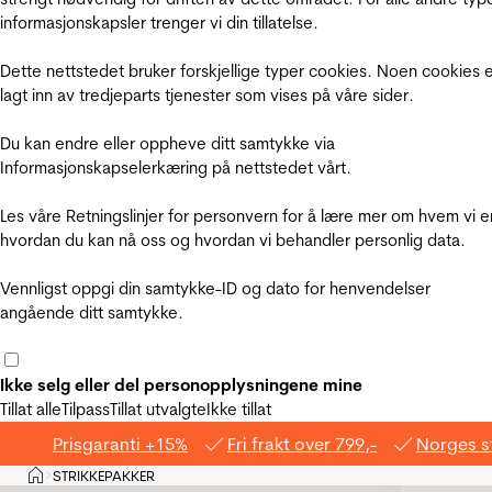
informasjonskapsler trenger vi din tillatelse.
Dette nettstedet bruker forskjellige typer cookies. Noen cookies 
lagt inn av tredjeparts tjenester som vises på våre sider.
Du kan endre eller oppheve ditt samtykke via
Informasjonskapselerkæring på nettstedet vårt.
Les våre Retningslinjer for personvern for å lære mer om hvem vi e
hvordan du kan nå oss og hvordan vi behandler personlig data.
Vennligst oppgi din samtykke-ID og dato for henvendelser
angående ditt samtykke.
Ikke selg eller del personopplysningene mine
Tillat alle
Tilpass
Tillat utvalgte
Ikke tillat
Prisgaranti +15%
Fri frakt over 799,-
Norges s
Hjem
STRIKKEPAKKER
>