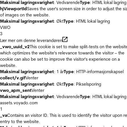
Maksimal lagringsvarighet
: Vedvarende
Type
: HTML lokal lagring
hjViewportId
Saves the user's screen size in order to adjust the si
of images on the website.
Maksimal lagringsvarighet
: Økt
Type
: HTML lokal lagring
VWO
3
Lær mer om denne leverandøren
_vwo_uuid_v2
This cookie is set to make split-tests on the websit
which optimizes the website's relevance towards the visitor – the
cookie can also be set to improve the visitor's experience on a
website.
Maksimal lagringsvarighet
: 1 år
Type
: HTTP-informasjonskapsel
collect/v.gif
Venter
Maksimal lagringsvarighet
: Økt
Type
: Pikselsporing
vwo_apm_sent
Venter
Maksimal lagringsvarighet
: Vedvarende
Type
: HTML lokal lagring
assets.voyado.com
1
_va
Contains an visitor ID. This is used to identify the visitor upon r
entry to the website.