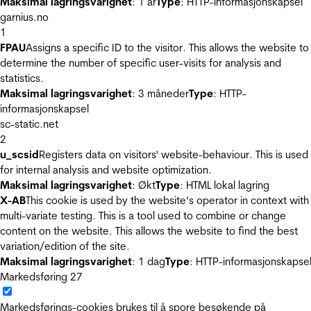
Maksimal lagringsvarighet
: 1 år
Type
: HTTP-informasjonskapsel
garnius.no
1
FPAU
Assigns a specific ID to the visitor. This allows the website to
determine the number of specific user-visits for analysis and
statistics.
Maksimal lagringsvarighet
: 3 måneder
Type
: HTTP-
informasjonskapsel
sc-static.net
2
u_scsid
Registers data on visitors' website-behaviour. This is used
for internal analysis and website optimization.
Maksimal lagringsvarighet
: Økt
Type
: HTML lokal lagring
X-AB
This cookie is used by the website’s operator in context with
multi-variate testing. This is a tool used to combine or change
content on the website. This allows the website to find the best
variation/edition of the site.
Maksimal lagringsvarighet
: 1 dag
Type
: HTTP-informasjonskapse
Markedsføring
27
Markedsførings-cookies brukes til å spore besøkende på