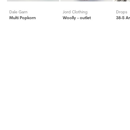
Dale Garn
Jord Clothing
Drops
Multi Popkorn
Woolly - outlet
38-5 A