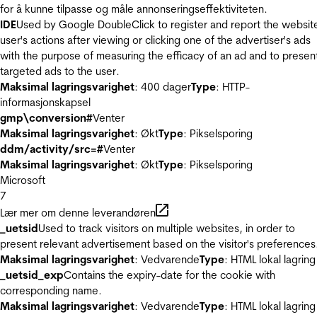
for å kunne tilpasse og måle annonseringseffektiviteten.
IDE
Used by Google DoubleClick to register and report the websit
user's actions after viewing or clicking one of the advertiser's ads
with the purpose of measuring the efficacy of an ad and to presen
targeted ads to the user.
Maksimal lagringsvarighet
: 400 dager
Type
: HTTP-
informasjonskapsel
gmp\conversion#
Venter
Maksimal lagringsvarighet
: Økt
Type
: Pikselsporing
ddm/activity/src=#
Venter
Maksimal lagringsvarighet
: Økt
Type
: Pikselsporing
Microsoft
7
Lær mer om denne leverandøren
_uetsid
Used to track visitors on multiple websites, in order to
present relevant advertisement based on the visitor's preferences
Maksimal lagringsvarighet
: Vedvarende
Type
: HTML lokal lagring
_uetsid_exp
Contains the expiry-date for the cookie with
corresponding name.
Maksimal lagringsvarighet
: Vedvarende
Type
: HTML lokal lagring