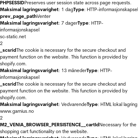
PHPSESSID
Preserves user session state across page requests.
Maksimal lagringsvarighet
: 1 dag
Type
: HTTP-informasjonskapse
prev_page_path
Venter
Maksimal lagringsvarighet
: 7 dager
Type
: HTTP-
informasjonskapsel
sc-static.net
2
_scsrid
The cookie is necessary for the secure checkout and
payment function on the website. This function is provided by
shopify.com.
Maksimal lagringsvarighet
: 13 måneder
Type
: HTTP-
informasjonskapsel
_scsrid
The cookie is necessary for the secure checkout and
payment function on the website. This function is provided by
shopify.com.
Maksimal lagringsvarighet
: Vedvarende
Type
: HTML lokal lagring
www.garnius.no
2
M2_VENIA_BROWSER_PERSISTENCE__cartId
Necessary for the
shopping cart functionality on the website.