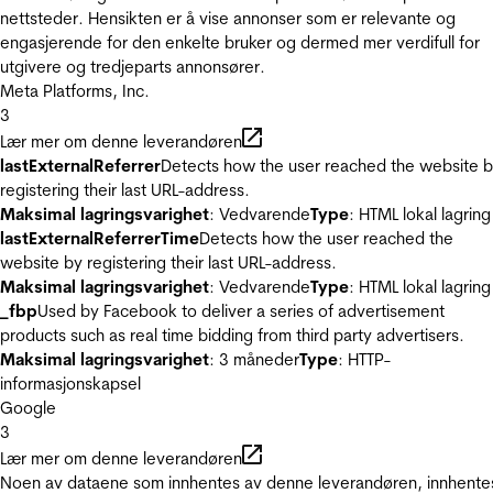
nettsteder. Hensikten er å vise annonser som er relevante og
engasjerende for den enkelte bruker og dermed mer verdifull for
utgivere og tredjeparts annonsører.
Meta Platforms, Inc.
3
Lær mer om denne leverandøren
lastExternalReferrer
Detects how the user reached the website 
registering their last URL-address.
Maksimal lagringsvarighet
: Vedvarende
Type
: HTML lokal lagring
lastExternalReferrerTime
Detects how the user reached the
website by registering their last URL-address.
Maksimal lagringsvarighet
: Vedvarende
Type
: HTML lokal lagring
_fbp
Used by Facebook to deliver a series of advertisement
products such as real time bidding from third party advertisers.
Maksimal lagringsvarighet
: 3 måneder
Type
: HTTP-
informasjonskapsel
Google
3
Lær mer om denne leverandøren
Noen av dataene som innhentes av denne leverandøren, innhente