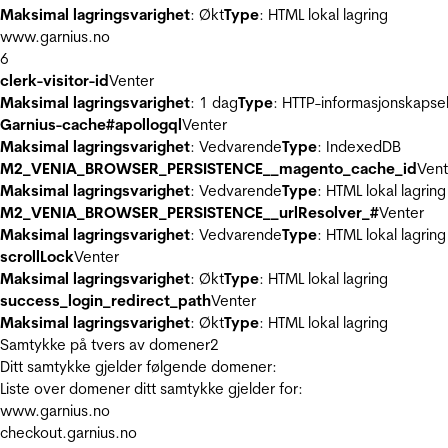
Maksimal lagringsvarighet
: Økt
Type
: HTML lokal lagring
www.garnius.no
6
clerk-visitor-id
Venter
Maksimal lagringsvarighet
: 1 dag
Type
: HTTP-informasjonskapse
Garnius-cache#apollogql
Venter
Maksimal lagringsvarighet
: Vedvarende
Type
: IndexedDB
M2_VENIA_BROWSER_PERSISTENCE__magento_cache_id
Vent
Maksimal lagringsvarighet
: Vedvarende
Type
: HTML lokal lagring
M2_VENIA_BROWSER_PERSISTENCE__urlResolver_#
Venter
Maksimal lagringsvarighet
: Vedvarende
Type
: HTML lokal lagring
scrollLock
Venter
Maksimal lagringsvarighet
: Økt
Type
: HTML lokal lagring
success_login_redirect_path
Venter
Maksimal lagringsvarighet
: Økt
Type
: HTML lokal lagring
Samtykke på tvers av domener
2
Ditt samtykke gjelder følgende domener:
Liste over domener ditt samtykke gjelder for:
www.garnius.no
checkout.garnius.no