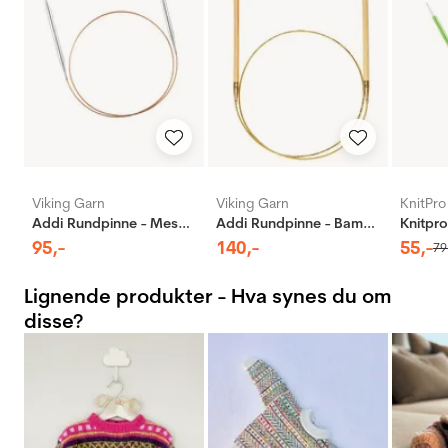
Viking Garn
Viking Garn
KnitPro
Addi Rundpinne - Messing
Addi Rundpinne - Bambus
95
,-
140
,-
55
,-
79
Lignende produkter - Hva synes du om
disse?