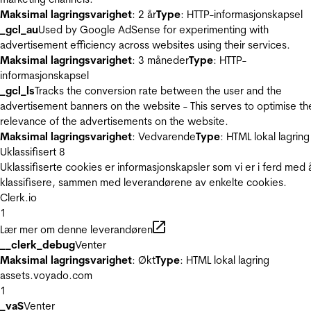
Maksimal lagringsvarighet
: 2 år
Type
: HTTP-informasjonskapsel
_gcl_au
Used by Google AdSense for experimenting with
advertisement efficiency across websites using their services.
Maksimal lagringsvarighet
: 3 måneder
Type
: HTTP-
informasjonskapsel
_gcl_ls
Tracks the conversion rate between the user and the
advertisement banners on the website - This serves to optimise th
relevance of the advertisements on the website.
Maksimal lagringsvarighet
: Vedvarende
Type
: HTML lokal lagring
Uklassifisert
8
Uklassifiserte cookies er informasjonskapsler som vi er i ferd med 
klassifisere, sammen med leverandørene av enkelte cookies.
Clerk.io
1
Lær mer om denne leverandøren
__clerk_debug
Venter
Maksimal lagringsvarighet
: Økt
Type
: HTML lokal lagring
assets.voyado.com
1
_vaS
Venter