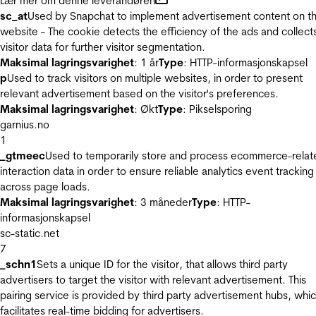
Lær mer om denne leverandøren
sc_at
Used by Snapchat to implement advertisement content on t
website - The cookie detects the efficiency of the ads and collect
visitor data for further visitor segmentation.
Maksimal lagringsvarighet
: 1 år
Type
: HTTP-informasjonskapsel
p
Used to track visitors on multiple websites, in order to present
relevant advertisement based on the visitor's preferences.
Maksimal lagringsvarighet
: Økt
Type
: Pikselsporing
garnius.no
1
_gtmeec
Used to temporarily store and process ecommerce-relat
interaction data in order to ensure reliable analytics event tracking
across page loads.
Maksimal lagringsvarighet
: 3 måneder
Type
: HTTP-
informasjonskapsel
sc-static.net
7
_schn1
Sets a unique ID for the visitor, that allows third party
advertisers to target the visitor with relevant advertisement. This
pairing service is provided by third party advertisement hubs, whi
facilitates real-time bidding for advertisers.