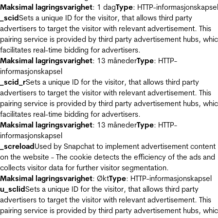
Maksimal lagringsvarighet
: 1 dag
Type
: HTTP-informasjonskapse
_scid
Sets a unique ID for the visitor, that allows third party
advertisers to target the visitor with relevant advertisement. This
pairing service is provided by third party advertisement hubs, whi
facilitates real-time bidding for advertisers.
Maksimal lagringsvarighet
: 13 måneder
Type
: HTTP-
informasjonskapsel
_scid_r
Sets a unique ID for the visitor, that allows third party
advertisers to target the visitor with relevant advertisement. This
pairing service is provided by third party advertisement hubs, whi
facilitates real-time bidding for advertisers.
Maksimal lagringsvarighet
: 13 måneder
Type
: HTTP-
informasjonskapsel
_screload
Used by Snapchat to implement advertisement content
on the website - The cookie detects the efficiency of the ads and
collects visitor data for further visitor segmentation.
Maksimal lagringsvarighet
: Økt
Type
: HTTP-informasjonskapsel
u_sclid
Sets a unique ID for the visitor, that allows third party
advertisers to target the visitor with relevant advertisement. This
pairing service is provided by third party advertisement hubs, whi