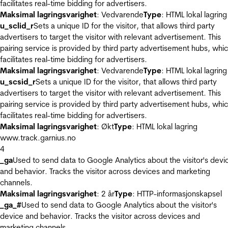
facilitates real-time bidding for advertisers.
Maksimal lagringsvarighet
: Vedvarende
Type
: HTML lokal lagring
u_sclid_r
Sets a unique ID for the visitor, that allows third party
advertisers to target the visitor with relevant advertisement. This
pairing service is provided by third party advertisement hubs, whi
facilitates real-time bidding for advertisers.
Maksimal lagringsvarighet
: Vedvarende
Type
: HTML lokal lagring
u_scsid_r
Sets a unique ID for the visitor, that allows third party
advertisers to target the visitor with relevant advertisement. This
pairing service is provided by third party advertisement hubs, whi
facilitates real-time bidding for advertisers.
Maksimal lagringsvarighet
: Økt
Type
: HTML lokal lagring
www.track.garnius.no
4
_ga
Used to send data to Google Analytics about the visitor's devi
and behavior. Tracks the visitor across devices and marketing
channels.
Maksimal lagringsvarighet
: 2 år
Type
: HTTP-informasjonskapsel
_ga_#
Used to send data to Google Analytics about the visitor's
device and behavior. Tracks the visitor across devices and
marketing channels.