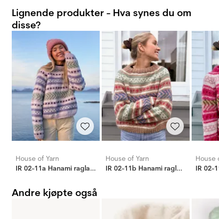
Lignende produkter - Hva synes du om
disse?
House of Yarn
House of Yarn
House o
IR 02-11a Hanami raglangenser (Faerytale)
IR 02-11b Hanami raglangenser (Faerytale)
Andre kjøpte også