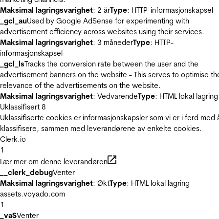
Maksimal lagringsvarighet
: 2 år
Type
: HTTP-informasjonskapsel
_gcl_au
Used by Google AdSense for experimenting with
advertisement efficiency across websites using their services.
Maksimal lagringsvarighet
: 3 måneder
Type
: HTTP-
informasjonskapsel
_gcl_ls
Tracks the conversion rate between the user and the
advertisement banners on the website - This serves to optimise th
relevance of the advertisements on the website.
Maksimal lagringsvarighet
: Vedvarende
Type
: HTML lokal lagring
Uklassifisert
8
Uklassifiserte cookies er informasjonskapsler som vi er i ferd med 
klassifisere, sammen med leverandørene av enkelte cookies.
Clerk.io
1
Lær mer om denne leverandøren
__clerk_debug
Venter
Maksimal lagringsvarighet
: Økt
Type
: HTML lokal lagring
assets.voyado.com
1
_vaS
Venter