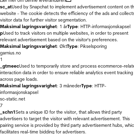
Lær mer om denne leverandøren
sc_at
Used by Snapchat to implement advertisement content on t
website - The cookie detects the efficiency of the ads and collect
visitor data for further visitor segmentation.
Maksimal lagringsvarighet
: 1 år
Type
: HTTP-informasjonskapsel
p
Used to track visitors on multiple websites, in order to present
relevant advertisement based on the visitor's preferences.
Maksimal lagringsvarighet
: Økt
Type
: Pikselsporing
garnius.no
1
_gtmeec
Used to temporarily store and process ecommerce-relat
interaction data in order to ensure reliable analytics event tracking
across page loads.
Maksimal lagringsvarighet
: 3 måneder
Type
: HTTP-
informasjonskapsel
sc-static.net
7
_schn1
Sets a unique ID for the visitor, that allows third party
advertisers to target the visitor with relevant advertisement. This
pairing service is provided by third party advertisement hubs, whi
facilitates real-time bidding for advertisers.