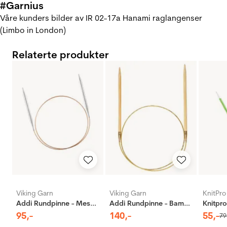
#Garnius
Våre kunders bilder av IR 02-17a Hanami raglangenser
(Limbo in London)
Relaterte produkter
Viking Garn
Viking Garn
KnitPro
Addi Rundpinne - Messing
Addi Rundpinne - Bambus
95
,-
140
,-
55
,-
79