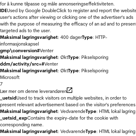
for å kunne tilpasse og måle annonseringseffektiviteten.
IDE
Used by Google DoubleClick to register and report the websit
user's actions after viewing or clicking one of the advertiser's ads
with the purpose of measuring the efficacy of an ad and to presen
targeted ads to the user.
Maksimal lagringsvarighet
: 400 dager
Type
: HTTP-
informasjonskapsel
gmp\conversion#
Venter
Maksimal lagringsvarighet
: Økt
Type
: Pikselsporing
ddm/activity/src=#
Venter
Maksimal lagringsvarighet
: Økt
Type
: Pikselsporing
Microsoft
7
Lær mer om denne leverandøren
_uetsid
Used to track visitors on multiple websites, in order to
present relevant advertisement based on the visitor's preferences
Maksimal lagringsvarighet
: Vedvarende
Type
: HTML lokal lagring
_uetsid_exp
Contains the expiry-date for the cookie with
corresponding name.
Maksimal lagringsvarighet
: Vedvarende
Type
: HTML lokal lagring