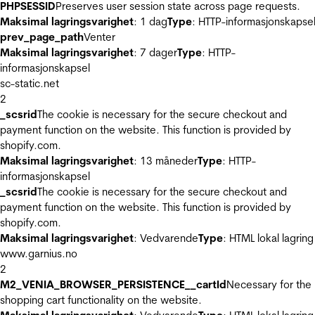
PHPSESSID
Preserves user session state across page requests.
Maksimal lagringsvarighet
: 1 dag
Type
: HTTP-informasjonskapse
prev_page_path
Venter
Maksimal lagringsvarighet
: 7 dager
Type
: HTTP-
informasjonskapsel
sc-static.net
2
_scsrid
The cookie is necessary for the secure checkout and
payment function on the website. This function is provided by
shopify.com.
Maksimal lagringsvarighet
: 13 måneder
Type
: HTTP-
informasjonskapsel
_scsrid
The cookie is necessary for the secure checkout and
payment function on the website. This function is provided by
shopify.com.
Maksimal lagringsvarighet
: Vedvarende
Type
: HTML lokal lagring
www.garnius.no
2
M2_VENIA_BROWSER_PERSISTENCE__cartId
Necessary for the
shopping cart functionality on the website.