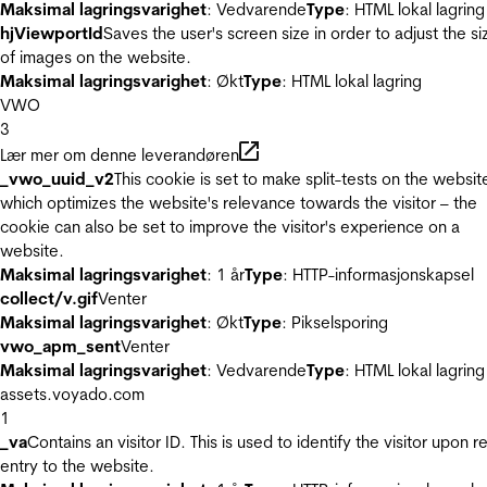
Maksimal lagringsvarighet
: Vedvarende
Type
: HTML lokal lagring
hjViewportId
Saves the user's screen size in order to adjust the si
of images on the website.
Maksimal lagringsvarighet
: Økt
Type
: HTML lokal lagring
VWO
3
Lær mer om denne leverandøren
_vwo_uuid_v2
This cookie is set to make split-tests on the websit
which optimizes the website's relevance towards the visitor – the
cookie can also be set to improve the visitor's experience on a
website.
Maksimal lagringsvarighet
: 1 år
Type
: HTTP-informasjonskapsel
collect/v.gif
Venter
Maksimal lagringsvarighet
: Økt
Type
: Pikselsporing
vwo_apm_sent
Venter
Maksimal lagringsvarighet
: Vedvarende
Type
: HTML lokal lagring
assets.voyado.com
1
_va
Contains an visitor ID. This is used to identify the visitor upon r
entry to the website.