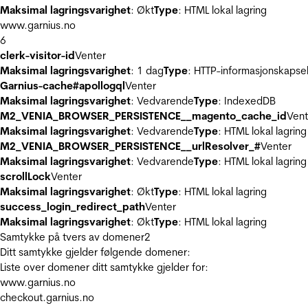
Maksimal lagringsvarighet
: Økt
Type
: HTML lokal lagring
www.garnius.no
6
clerk-visitor-id
Venter
Maksimal lagringsvarighet
: 1 dag
Type
: HTTP-informasjonskapse
Garnius-cache#apollogql
Venter
Maksimal lagringsvarighet
: Vedvarende
Type
: IndexedDB
M2_VENIA_BROWSER_PERSISTENCE__magento_cache_id
Vent
Maksimal lagringsvarighet
: Vedvarende
Type
: HTML lokal lagring
M2_VENIA_BROWSER_PERSISTENCE__urlResolver_#
Venter
Maksimal lagringsvarighet
: Vedvarende
Type
: HTML lokal lagring
scrollLock
Venter
Maksimal lagringsvarighet
: Økt
Type
: HTML lokal lagring
success_login_redirect_path
Venter
Maksimal lagringsvarighet
: Økt
Type
: HTML lokal lagring
Samtykke på tvers av domener
2
Ditt samtykke gjelder følgende domener:
Liste over domener ditt samtykke gjelder for:
www.garnius.no
checkout.garnius.no