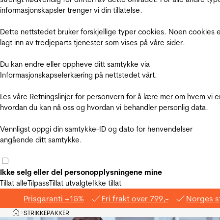
informasjonskapsler trenger vi din tillatelse.
Dette nettstedet bruker forskjellige typer cookies. Noen cookies 
lagt inn av tredjeparts tjenester som vises på våre sider.
Du kan endre eller oppheve ditt samtykke via
Informasjonskapselerkæring på nettstedet vårt.
Les våre Retningslinjer for personvern for å lære mer om hvem vi e
hvordan du kan nå oss og hvordan vi behandler personlig data.
Vennligst oppgi din samtykke-ID og dato for henvendelser
angående ditt samtykke.
Ikke selg eller del personopplysningene mine
Tillat alle
Tilpass
Tillat utvalgte
Ikke tillat
Prisgaranti +15%
Fri frakt over 799,-
Norges s
Hjem
STRIKKEPAKKER
>