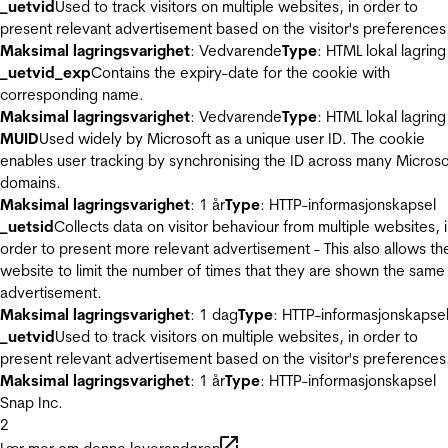
_uetvid
Used to track visitors on multiple websites, in order to
present relevant advertisement based on the visitor's preferences
Maksimal lagringsvarighet
: Vedvarende
Type
: HTML lokal lagring
_uetvid_exp
Contains the expiry-date for the cookie with
corresponding name.
Maksimal lagringsvarighet
: Vedvarende
Type
: HTML lokal lagring
MUID
Used widely by Microsoft as a unique user ID. The cookie
enables user tracking by synchronising the ID across many Microso
domains.
Maksimal lagringsvarighet
: 1 år
Type
: HTTP-informasjonskapsel
_uetsid
Collects data on visitor behaviour from multiple websites, 
order to present more relevant advertisement - This also allows th
website to limit the number of times that they are shown the same
advertisement.
Maksimal lagringsvarighet
: 1 dag
Type
: HTTP-informasjonskapse
_uetvid
Used to track visitors on multiple websites, in order to
present relevant advertisement based on the visitor's preferences
Maksimal lagringsvarighet
: 1 år
Type
: HTTP-informasjonskapsel
Snap Inc.
2