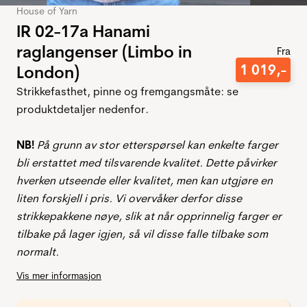
House of Yarn
IR 02-17a Hanami
raglangenser (Limbo in
Fra
1
019
,-
London)
Strikkefasthet, pinne og fremgangsmåte: se
produktdetaljer nedenfor.
NB!
På grunn av stor etterspørsel kan enkelte farger
bli erstattet med tilsvarende kvalitet. Dette påvirker
hverken utseende eller kvalitet, men kan utgjøre en
liten forskjell i pris. Vi overvåker derfor disse
strikkepakkene nøye, slik at når opprinnelig farger er
tilbake på lager igjen, så vil disse falle tilbake som
normalt.
Vis mer informasjon