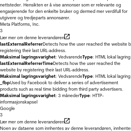
nettsteder. Hensikten er å vise annonser som er relevante og
engasjerende for den enkelte bruker og dermed mer verdifull for
utgivere og tredjeparts annonsører.
Meta Platforms, Inc.
3
Lær mer om denne leverandøren
lastExternalReferrer
Detects how the user reached the website 
registering their last URL-address.
Maksimal lagringsvarighet
: Vedvarende
Type
: HTML lokal lagring
lastExternalReferrerTime
Detects how the user reached the
website by registering their last URL-address.
Maksimal lagringsvarighet
: Vedvarende
Type
: HTML lokal lagring
_fbp
Used by Facebook to deliver a series of advertisement
products such as real time bidding from third party advertisers.
Maksimal lagringsvarighet
: 3 måneder
Type
: HTTP-
informasjonskapsel
Google
3
Lær mer om denne leverandøren
Noen av dataene som innhentes av denne leverandøren, innhente