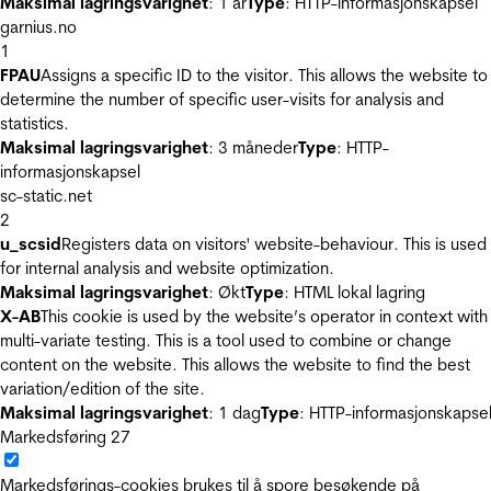
Maksimal lagringsvarighet
: 1 år
Type
: HTTP-informasjonskapsel
garnius.no
1
FPAU
Assigns a specific ID to the visitor. This allows the website to
determine the number of specific user-visits for analysis and
statistics.
Maksimal lagringsvarighet
: 3 måneder
Type
: HTTP-
informasjonskapsel
sc-static.net
2
u_scsid
Registers data on visitors' website-behaviour. This is used
for internal analysis and website optimization.
Maksimal lagringsvarighet
: Økt
Type
: HTML lokal lagring
X-AB
This cookie is used by the website’s operator in context with
multi-variate testing. This is a tool used to combine or change
content on the website. This allows the website to find the best
variation/edition of the site.
Maksimal lagringsvarighet
: 1 dag
Type
: HTTP-informasjonskapse
Markedsføring
27
Markedsførings-cookies brukes til å spore besøkende på