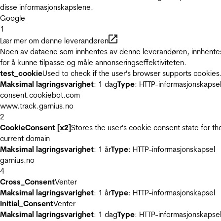
disse informasjonskapslene.
Google
1
Lær mer om denne leverandøren
Noen av dataene som innhentes av denne leverandøren, innhente
for å kunne tilpasse og måle annonseringseffektiviteten.
test_cookie
Used to check if the user's browser supports cookies
Maksimal lagringsvarighet
: 1 dag
Type
: HTTP-informasjonskapse
consent.cookiebot.com
www.track.garnius.no
2
CookieConsent [x2]
Stores the user's cookie consent state for th
current domain
Maksimal lagringsvarighet
: 1 år
Type
: HTTP-informasjonskapsel
garnius.no
4
Cross_Consent
Venter
Maksimal lagringsvarighet
: 1 år
Type
: HTTP-informasjonskapsel
Initial_Consent
Venter
Maksimal lagringsvarighet
: 1 dag
Type
: HTTP-informasjonskapse