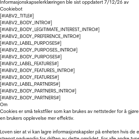
Informasjonskapselerklæringen ble sist oppdatert 7/12/26 av
Cookiebot
[#IABV2_TITLE#]
[#IABV2_BODY_INTRO#]
[#IABV2_BODY_LEGITIMATE_INTEREST_INTRO#]
[#IABV2_BODY_PREFERENCE_INTRO#]
[#IABV2_LABEL_PURPOSES#]
[#IABV2_BODY_PURPOSES_INTRO#]
[#IABV2_BODY_PURPOSES#]
[#IABV2_LABEL_FEATURES#]
[#IABV2_BODY_FEATURES_INTRO#]
[#IABV2_BODY_FEATURES#]
[#IABV2_LABEL_PARTNERS#]
[#IABV2_BODY_PARTNERS_INTRO#]
[#IABV2_BODY_PARTNERS#]
Om
Cookies er små tekstfiler som kan brukes av nettsteder for å gjøre
en brukers opplevelse mer effektiv.
Loven sier at vi kan lagre informasjonskapsler på enheten hvis de e
strengt nødvendig for driften av dette området. For alle andre typ