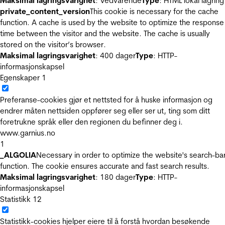
Maksimal lagringsvarighet
: Vedvarende
Type
: HTML lokal lagring
private_content_version
This cookie is necessary for the cache
function. A cache is used by the website to optimize the response
time between the visitor and the website. The cache is usually
stored on the visitor’s browser.
Maksimal lagringsvarighet
: 400 dager
Type
: HTTP-
informasjonskapsel
Egenskaper
1
Preferanse-cookies gjør et nettsted for å huske informasjon og
endrer måten nettsiden oppfører seg eller ser ut, ting som ditt
foretrukne språk eller den regionen du befinner deg i.
www.garnius.no
1
_ALGOLIA
Necessary in order to optimize the website's search-ba
function. The cookie ensures accurate and fast search results.
Maksimal lagringsvarighet
: 180 dager
Type
: HTTP-
informasjonskapsel
Statistikk
12
Statistikk-cookies hjelper eiere til å forstå hvordan besøkende