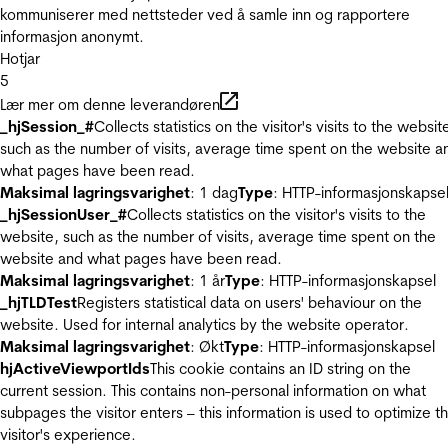
kommuniserer med nettsteder ved å samle inn og rapportere
informasjon anonymt.
Hotjar
5
Lær mer om denne leverandøren
_hjSession_#
Collects statistics on the visitor's visits to the websit
such as the number of visits, average time spent on the website a
what pages have been read.
Maksimal lagringsvarighet
: 1 dag
Type
: HTTP-informasjonskapse
_hjSessionUser_#
Collects statistics on the visitor's visits to the
website, such as the number of visits, average time spent on the
website and what pages have been read.
Maksimal lagringsvarighet
: 1 år
Type
: HTTP-informasjonskapsel
_hjTLDTest
Registers statistical data on users' behaviour on the
website. Used for internal analytics by the website operator.
Maksimal lagringsvarighet
: Økt
Type
: HTTP-informasjonskapsel
hjActiveViewportIds
This cookie contains an ID string on the
current session. This contains non-personal information on what
subpages the visitor enters – this information is used to optimize t
visitor's experience.