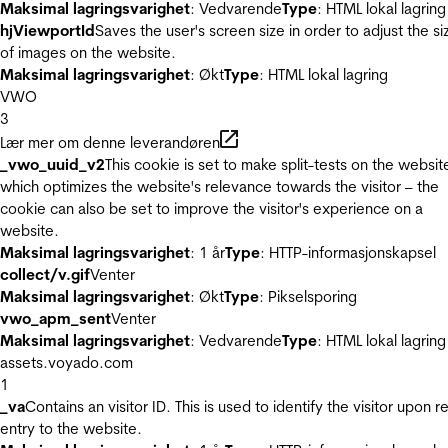
Maksimal lagringsvarighet
: Vedvarende
Type
: HTML lokal lagring
hjViewportId
Saves the user's screen size in order to adjust the si
of images on the website.
Maksimal lagringsvarighet
: Økt
Type
: HTML lokal lagring
VWO
3
Lær mer om denne leverandøren
_vwo_uuid_v2
This cookie is set to make split-tests on the websit
which optimizes the website's relevance towards the visitor – the
cookie can also be set to improve the visitor's experience on a
website.
Maksimal lagringsvarighet
: 1 år
Type
: HTTP-informasjonskapsel
collect/v.gif
Venter
Maksimal lagringsvarighet
: Økt
Type
: Pikselsporing
vwo_apm_sent
Venter
Maksimal lagringsvarighet
: Vedvarende
Type
: HTML lokal lagring
assets.voyado.com
1
_va
Contains an visitor ID. This is used to identify the visitor upon r
entry to the website.