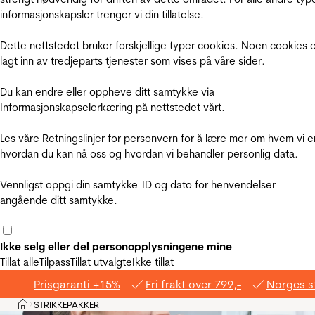
informasjonskapsler trenger vi din tillatelse.
Dette nettstedet bruker forskjellige typer cookies. Noen cookies 
lagt inn av tredjeparts tjenester som vises på våre sider.
Du kan endre eller oppheve ditt samtykke via
Informasjonskapselerkæring på nettstedet vårt.
Les våre Retningslinjer for personvern for å lære mer om hvem vi e
hvordan du kan nå oss og hvordan vi behandler personlig data.
Vennligst oppgi din samtykke-ID og dato for henvendelser
angående ditt samtykke.
Ikke selg eller del personopplysningene mine
Tillat alle
Tilpass
Tillat utvalgte
Ikke tillat
Prisgaranti +15%
Fri frakt over 799,-
Norges s
Hjem
STRIKKEPAKKER
>