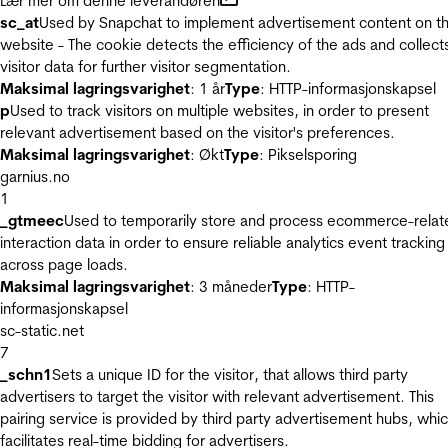
Lær mer om denne leverandøren
sc_at
Used by Snapchat to implement advertisement content on t
website - The cookie detects the efficiency of the ads and collect
visitor data for further visitor segmentation.
Maksimal lagringsvarighet
: 1 år
Type
: HTTP-informasjonskapsel
p
Used to track visitors on multiple websites, in order to present
relevant advertisement based on the visitor's preferences.
Maksimal lagringsvarighet
: Økt
Type
: Pikselsporing
garnius.no
1
_gtmeec
Used to temporarily store and process ecommerce-relat
interaction data in order to ensure reliable analytics event tracking
across page loads.
Maksimal lagringsvarighet
: 3 måneder
Type
: HTTP-
informasjonskapsel
sc-static.net
7
_schn1
Sets a unique ID for the visitor, that allows third party
advertisers to target the visitor with relevant advertisement. This
pairing service is provided by third party advertisement hubs, whi
facilitates real-time bidding for advertisers.