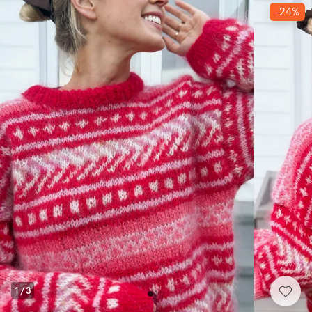
-24%
1
/
3