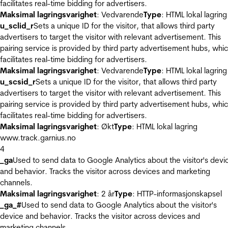
facilitates real-time bidding for advertisers.
Maksimal lagringsvarighet
: Vedvarende
Type
: HTML lokal lagring
u_sclid_r
Sets a unique ID for the visitor, that allows third party
advertisers to target the visitor with relevant advertisement. This
pairing service is provided by third party advertisement hubs, whi
facilitates real-time bidding for advertisers.
Maksimal lagringsvarighet
: Vedvarende
Type
: HTML lokal lagring
u_scsid_r
Sets a unique ID for the visitor, that allows third party
advertisers to target the visitor with relevant advertisement. This
pairing service is provided by third party advertisement hubs, whi
facilitates real-time bidding for advertisers.
Maksimal lagringsvarighet
: Økt
Type
: HTML lokal lagring
www.track.garnius.no
4
_ga
Used to send data to Google Analytics about the visitor's devi
and behavior. Tracks the visitor across devices and marketing
channels.
Maksimal lagringsvarighet
: 2 år
Type
: HTTP-informasjonskapsel
_ga_#
Used to send data to Google Analytics about the visitor's
device and behavior. Tracks the visitor across devices and
marketing channels.