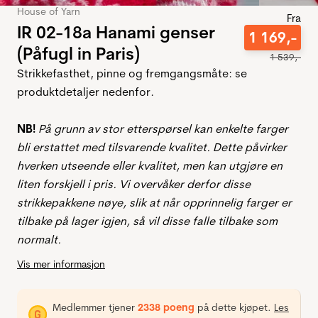
House of Yarn
Fra
IR 02-18a Hanami genser
1
169
,-
(Påfugl in Paris)
1
539
,-
Strikkefasthet, pinne og fremgangsmåte: se
produktdetaljer nedenfor.
NB!
På grunn av stor etterspørsel kan enkelte farger
bli erstattet med tilsvarende kvalitet. Dette påvirker
hverken utseende eller kvalitet, men kan utgjøre en
liten forskjell i pris. Vi overvåker derfor disse
strikkepakkene nøye, slik at når opprinnelig farger er
tilbake på lager igjen, så vil disse falle tilbake som
normalt.
Vis mer informasjon
Medlemmer tjener
2338 poeng
på dette kjøpet.
Les