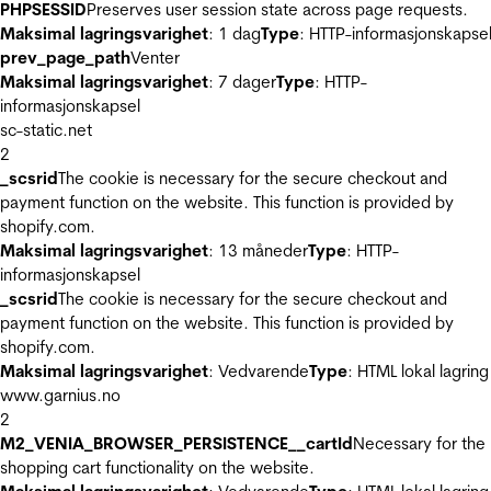
PHPSESSID
Preserves user session state across page requests.
Maksimal lagringsvarighet
: 1 dag
Type
: HTTP-informasjonskapse
prev_page_path
Venter
Maksimal lagringsvarighet
: 7 dager
Type
: HTTP-
informasjonskapsel
sc-static.net
2
_scsrid
The cookie is necessary for the secure checkout and
payment function on the website. This function is provided by
shopify.com.
Maksimal lagringsvarighet
: 13 måneder
Type
: HTTP-
informasjonskapsel
_scsrid
The cookie is necessary for the secure checkout and
payment function on the website. This function is provided by
shopify.com.
Maksimal lagringsvarighet
: Vedvarende
Type
: HTML lokal lagring
www.garnius.no
2
M2_VENIA_BROWSER_PERSISTENCE__cartId
Necessary for the
shopping cart functionality on the website.