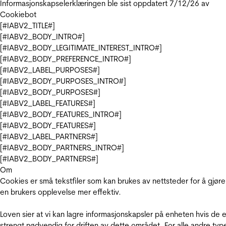
Informasjonskapselerklæringen ble sist oppdatert 7/12/26 av
Cookiebot
[#IABV2_TITLE#]
[#IABV2_BODY_INTRO#]
[#IABV2_BODY_LEGITIMATE_INTEREST_INTRO#]
[#IABV2_BODY_PREFERENCE_INTRO#]
[#IABV2_LABEL_PURPOSES#]
[#IABV2_BODY_PURPOSES_INTRO#]
[#IABV2_BODY_PURPOSES#]
[#IABV2_LABEL_FEATURES#]
[#IABV2_BODY_FEATURES_INTRO#]
[#IABV2_BODY_FEATURES#]
[#IABV2_LABEL_PARTNERS#]
[#IABV2_BODY_PARTNERS_INTRO#]
[#IABV2_BODY_PARTNERS#]
Om
Cookies er små tekstfiler som kan brukes av nettsteder for å gjøre
en brukers opplevelse mer effektiv.
Loven sier at vi kan lagre informasjonskapsler på enheten hvis de e
strengt nødvendig for driften av dette området. For alle andre typ