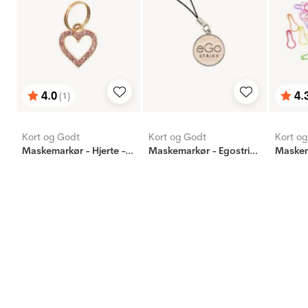
4.0
4.
(1)
Karakter:
av 5 mulige
Karak
av 5 
Kort og Godt
Kort og Godt
Kort o
Maskemarkør - Hjerte - rosa
Maskemarkør - Egostrikk - lys brun
Maskem