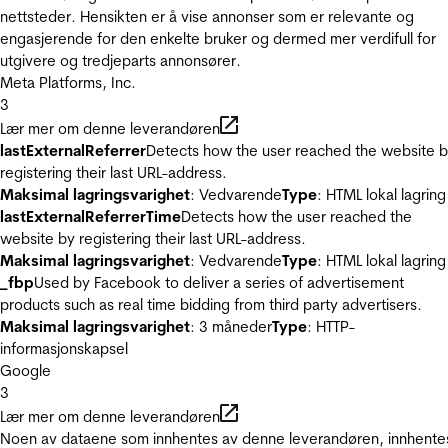
nettsteder. Hensikten er å vise annonser som er relevante og
engasjerende for den enkelte bruker og dermed mer verdifull for
utgivere og tredjeparts annonsører.
Meta Platforms, Inc.
3
Lær mer om denne leverandøren
lastExternalReferrer
Detects how the user reached the website 
registering their last URL-address.
Maksimal lagringsvarighet
: Vedvarende
Type
: HTML lokal lagring
lastExternalReferrerTime
Detects how the user reached the
website by registering their last URL-address.
Maksimal lagringsvarighet
: Vedvarende
Type
: HTML lokal lagring
_fbp
Used by Facebook to deliver a series of advertisement
products such as real time bidding from third party advertisers.
Maksimal lagringsvarighet
: 3 måneder
Type
: HTTP-
informasjonskapsel
Google
3
Lær mer om denne leverandøren
Noen av dataene som innhentes av denne leverandøren, innhente