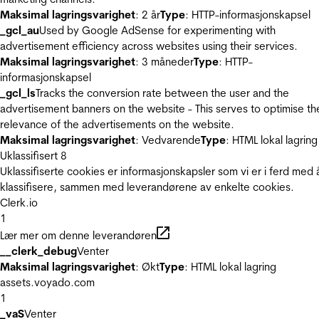
Maksimal lagringsvarighet
: 2 år
Type
: HTTP-informasjonskapsel
_gcl_au
Used by Google AdSense for experimenting with
advertisement efficiency across websites using their services.
Maksimal lagringsvarighet
: 3 måneder
Type
: HTTP-
informasjonskapsel
_gcl_ls
Tracks the conversion rate between the user and the
advertisement banners on the website - This serves to optimise th
relevance of the advertisements on the website.
Maksimal lagringsvarighet
: Vedvarende
Type
: HTML lokal lagring
Uklassifisert
8
Uklassifiserte cookies er informasjonskapsler som vi er i ferd med 
klassifisere, sammen med leverandørene av enkelte cookies.
Clerk.io
1
Lær mer om denne leverandøren
__clerk_debug
Venter
Maksimal lagringsvarighet
: Økt
Type
: HTML lokal lagring
assets.voyado.com
1
_vaS
Venter