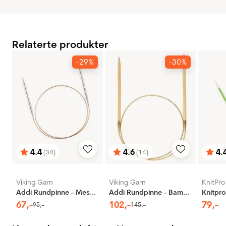
Relaterte produkter
-29%
-30%
4.4
4.6
4.
(34)
(14)
Karakter:
av 5 mulige
Karakter:
av 5 mulige
Karak
av 5 
Viking Garn
Viking Garn
KnitPro
Addi Rundpinne - Messing
Addi Rundpinne - Bambus
67
,-
102
,-
79
,-
95
,-
145
,-