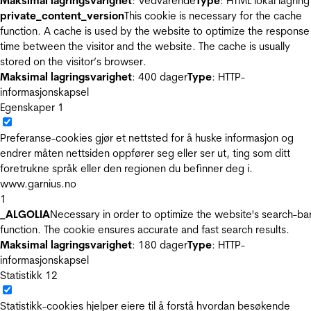
Maksimal lagringsvarighet
: Vedvarende
Type
: HTML lokal lagring
private_content_version
This cookie is necessary for the cache
function. A cache is used by the website to optimize the response
time between the visitor and the website. The cache is usually
stored on the visitor’s browser.
Maksimal lagringsvarighet
: 400 dager
Type
: HTTP-
informasjonskapsel
Egenskaper
1
Preferanse-cookies gjør et nettsted for å huske informasjon og
endrer måten nettsiden oppfører seg eller ser ut, ting som ditt
foretrukne språk eller den regionen du befinner deg i.
www.garnius.no
1
_ALGOLIA
Necessary in order to optimize the website's search-ba
function. The cookie ensures accurate and fast search results.
Maksimal lagringsvarighet
: 180 dager
Type
: HTTP-
informasjonskapsel
Statistikk
12
Statistikk-cookies hjelper eiere til å forstå hvordan besøkende