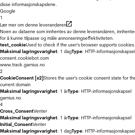
disse informasjonskapslene.
Google
1
Lær mer om denne leverandøren
Noen av dataene som innhentes av denne leverandøren, innhente
for å kunne tilpasse og måle annonseringseffektiviteten.
test_cookie
Used to check if the user's browser supports cookies
Maksimal lagringsvarighet
: 1 dag
Type
: HTTP-informasjonskapse
consent.cookiebot.com
www.track.garnius.no
2
CookieConsent [x2]
Stores the user's cookie consent state for th
current domain
Maksimal lagringsvarighet
: 1 år
Type
: HTTP-informasjonskapsel
garnius.no
4
Cross_Consent
Venter
Maksimal lagringsvarighet
: 1 år
Type
: HTTP-informasjonskapsel
Initial_Consent
Venter
Maksimal lagringsvarighet
: 1 dag
Type
: HTTP-informasjonskapse