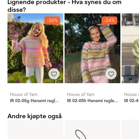
Lignende produkter - Hva synes du om
disse?
-30%
-24%
House of Yarn
House of Yarn
House o
IR 02-05g Hanami raglangenser (Påfugl in Paris)
IR 02-05h Hanami raglangenser (Påfugl in Paris)
Andre kjøpte også