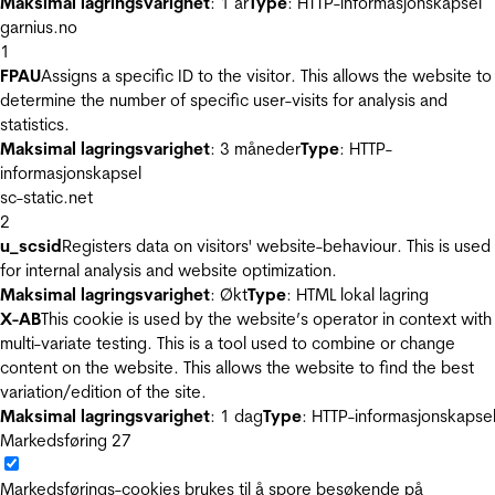
Maksimal lagringsvarighet
: 1 år
Type
: HTTP-informasjonskapsel
garnius.no
1
FPAU
Assigns a specific ID to the visitor. This allows the website to
determine the number of specific user-visits for analysis and
statistics.
Maksimal lagringsvarighet
: 3 måneder
Type
: HTTP-
informasjonskapsel
sc-static.net
2
u_scsid
Registers data on visitors' website-behaviour. This is used
for internal analysis and website optimization.
Maksimal lagringsvarighet
: Økt
Type
: HTML lokal lagring
X-AB
This cookie is used by the website’s operator in context with
multi-variate testing. This is a tool used to combine or change
content on the website. This allows the website to find the best
variation/edition of the site.
Maksimal lagringsvarighet
: 1 dag
Type
: HTTP-informasjonskapse
Markedsføring
27
Markedsførings-cookies brukes til å spore besøkende på