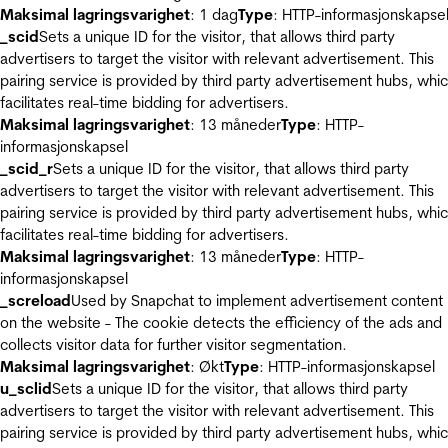
Maksimal lagringsvarighet
: 1 dag
Type
: HTTP-informasjonskapse
_scid
Sets a unique ID for the visitor, that allows third party
advertisers to target the visitor with relevant advertisement. This
pairing service is provided by third party advertisement hubs, whi
facilitates real-time bidding for advertisers.
Maksimal lagringsvarighet
: 13 måneder
Type
: HTTP-
informasjonskapsel
_scid_r
Sets a unique ID for the visitor, that allows third party
advertisers to target the visitor with relevant advertisement. This
pairing service is provided by third party advertisement hubs, whi
facilitates real-time bidding for advertisers.
Maksimal lagringsvarighet
: 13 måneder
Type
: HTTP-
informasjonskapsel
_screload
Used by Snapchat to implement advertisement content
on the website - The cookie detects the efficiency of the ads and
collects visitor data for further visitor segmentation.
Maksimal lagringsvarighet
: Økt
Type
: HTTP-informasjonskapsel
u_sclid
Sets a unique ID for the visitor, that allows third party
advertisers to target the visitor with relevant advertisement. This
pairing service is provided by third party advertisement hubs, whi