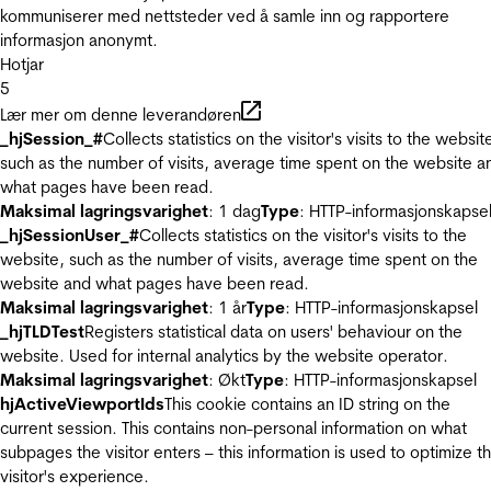
kommuniserer med nettsteder ved å samle inn og rapportere
informasjon anonymt.
Hotjar
5
Lær mer om denne leverandøren
_hjSession_#
Collects statistics on the visitor's visits to the websit
such as the number of visits, average time spent on the website a
what pages have been read.
Maksimal lagringsvarighet
: 1 dag
Type
: HTTP-informasjonskapse
_hjSessionUser_#
Collects statistics on the visitor's visits to the
website, such as the number of visits, average time spent on the
website and what pages have been read.
Maksimal lagringsvarighet
: 1 år
Type
: HTTP-informasjonskapsel
_hjTLDTest
Registers statistical data on users' behaviour on the
website. Used for internal analytics by the website operator.
Maksimal lagringsvarighet
: Økt
Type
: HTTP-informasjonskapsel
hjActiveViewportIds
This cookie contains an ID string on the
current session. This contains non-personal information on what
subpages the visitor enters – this information is used to optimize t
visitor's experience.