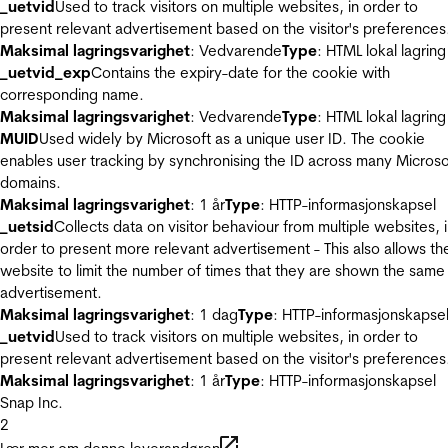
_uetvid
Used to track visitors on multiple websites, in order to
present relevant advertisement based on the visitor's preferences
Maksimal lagringsvarighet
: Vedvarende
Type
: HTML lokal lagring
_uetvid_exp
Contains the expiry-date for the cookie with
corresponding name.
Maksimal lagringsvarighet
: Vedvarende
Type
: HTML lokal lagring
MUID
Used widely by Microsoft as a unique user ID. The cookie
enables user tracking by synchronising the ID across many Microso
domains.
Maksimal lagringsvarighet
: 1 år
Type
: HTTP-informasjonskapsel
_uetsid
Collects data on visitor behaviour from multiple websites, 
order to present more relevant advertisement - This also allows th
website to limit the number of times that they are shown the same
advertisement.
Maksimal lagringsvarighet
: 1 dag
Type
: HTTP-informasjonskapse
_uetvid
Used to track visitors on multiple websites, in order to
present relevant advertisement based on the visitor's preferences
Maksimal lagringsvarighet
: 1 år
Type
: HTTP-informasjonskapsel
Snap Inc.
2