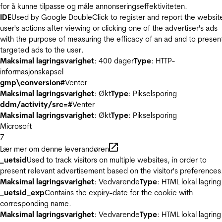
for å kunne tilpasse og måle annonseringseffektiviteten.
IDE
Used by Google DoubleClick to register and report the websit
user's actions after viewing or clicking one of the advertiser's ads
with the purpose of measuring the efficacy of an ad and to presen
targeted ads to the user.
Maksimal lagringsvarighet
: 400 dager
Type
: HTTP-
informasjonskapsel
gmp\conversion#
Venter
Maksimal lagringsvarighet
: Økt
Type
: Pikselsporing
ddm/activity/src=#
Venter
Maksimal lagringsvarighet
: Økt
Type
: Pikselsporing
Microsoft
7
Lær mer om denne leverandøren
_uetsid
Used to track visitors on multiple websites, in order to
present relevant advertisement based on the visitor's preferences
Maksimal lagringsvarighet
: Vedvarende
Type
: HTML lokal lagring
_uetsid_exp
Contains the expiry-date for the cookie with
corresponding name.
Maksimal lagringsvarighet
: Vedvarende
Type
: HTML lokal lagring