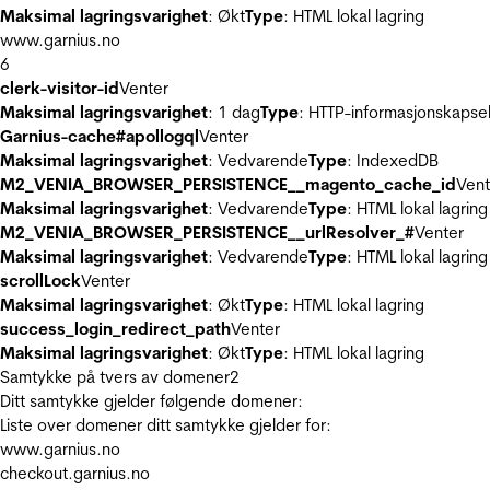
Maksimal lagringsvarighet
: Økt
Type
: HTML lokal lagring
www.garnius.no
6
clerk-visitor-id
Venter
Maksimal lagringsvarighet
: 1 dag
Type
: HTTP-informasjonskapse
Garnius-cache#apollogql
Venter
Maksimal lagringsvarighet
: Vedvarende
Type
: IndexedDB
M2_VENIA_BROWSER_PERSISTENCE__magento_cache_id
Vent
Maksimal lagringsvarighet
: Vedvarende
Type
: HTML lokal lagring
M2_VENIA_BROWSER_PERSISTENCE__urlResolver_#
Venter
Maksimal lagringsvarighet
: Vedvarende
Type
: HTML lokal lagring
scrollLock
Venter
Maksimal lagringsvarighet
: Økt
Type
: HTML lokal lagring
success_login_redirect_path
Venter
Maksimal lagringsvarighet
: Økt
Type
: HTML lokal lagring
Samtykke på tvers av domener
2
Ditt samtykke gjelder følgende domener:
Liste over domener ditt samtykke gjelder for:
www.garnius.no
checkout.garnius.no