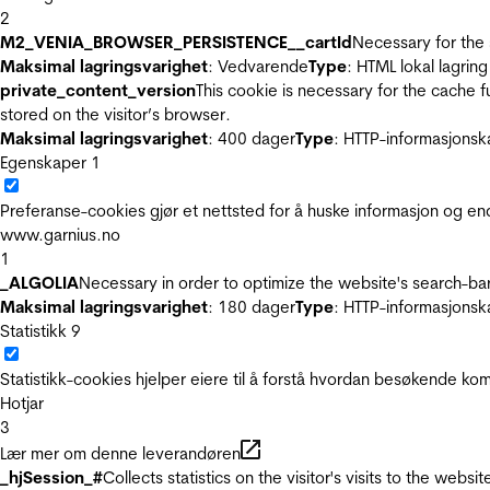
2
M2_VENIA_BROWSER_PERSISTENCE__cartId
Necessary for the 
Maksimal lagringsvarighet
: Vedvarende
Type
: HTML lokal lagring
private_content_version
This cookie is necessary for the cache 
stored on the visitor’s browser.
Maksimal lagringsvarighet
: 400 dager
Type
: HTTP-informasjonsk
Egenskaper
1
Preferanse-cookies gjør et nettsted for å huske informasjon og end
www.garnius.no
1
_ALGOLIA
Necessary in order to optimize the website's search-bar
Maksimal lagringsvarighet
: 180 dager
Type
: HTTP-informasjonsk
Statistikk
9
Statistikk-cookies hjelper eiere til å forstå hvordan besøkende 
Hotjar
3
Lær mer om denne leverandøren
_hjSession_#
Collects statistics on the visitor's visits to the we