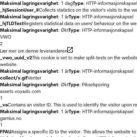
Maksimal lagringsvarighet
: 1 dag
Type
: HTTP-informasjonskapse
_hjSessionUser_#
Collects statistics on the visitor's visits to t
Maksimal lagringsvarighet
: 1 år
Type
: HTTP-informasjonskapsel
_hjTLDTest
Registers statistical data on users' behaviour on the we
Maksimal lagringsvarighet
: Økt
Type
: HTTP-informasjonskapsel
VWO
2
Lær mer om denne leverandøren
_vwo_uuid_v2
This cookie is set to make split-tests on the websi
website.
Maksimal lagringsvarighet
: 1 år
Type
: HTTP-informasjonskapsel
collect/v.gif
Venter
Maksimal lagringsvarighet
: Økt
Type
: Pikselsporing
assets.voyado.com
1
_va
Contains an visitor ID. This is used to identify the visitor upon 
Maksimal lagringsvarighet
: 1 år
Type
: HTTP-informasjonskapsel
garnius.no
1
FPAU
Assigns a specific ID to the visitor. This allows the website to