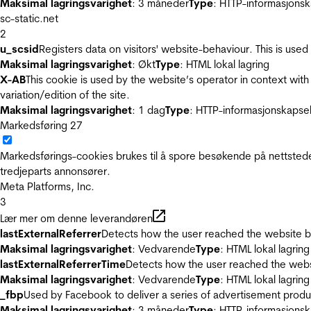
Maksimal lagringsvarighet
: 3 måneder
Type
: HTTP-informasjonsk
sc-static.net
2
u_scsid
Registers data on visitors' website-behaviour. This is used 
Maksimal lagringsvarighet
: Økt
Type
: HTML lokal lagring
X-AB
This cookie is used by the website’s operator in context with 
variation/edition of the site.
Maksimal lagringsvarighet
: 1 dag
Type
: HTTP-informasjonskapse
Markedsføring
27
Markedsførings-cookies brukes til å spore besøkende på nettstede
tredjeparts annonsører.
Meta Platforms, Inc.
3
Lær mer om denne leverandøren
lastExternalReferrer
Detects how the user reached the website by 
Maksimal lagringsvarighet
: Vedvarende
Type
: HTML lokal lagring
lastExternalReferrerTime
Detects how the user reached the websi
Maksimal lagringsvarighet
: Vedvarende
Type
: HTML lokal lagring
_fbp
Used by Facebook to deliver a series of advertisement product
Maksimal lagringsvarighet
: 3 måneder
Type
: HTTP-informasjonsk