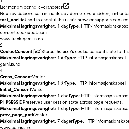
1
Lær mer om denne leverandøren
Noen av dataene som innhentes av denne leverandøren, innhentes 
test_cookie
Used to check if the user's browser supports cookies
Maksimal lagringsvarighet
: 1 dag
Type
: HTTP-informasjonskapse
consent.cookiebot.com
www.track.garnius.no
2
CookieConsent [x2]
Stores the user's cookie consent state for t
Maksimal lagringsvarighet
: 1 år
Type
: HTTP-informasjonskapsel
garnius.no
4
Cross_Consent
Venter
Maksimal lagringsvarighet
: 1 år
Type
: HTTP-informasjonskapsel
Initial_Consent
Venter
Maksimal lagringsvarighet
: 1 dag
Type
: HTTP-informasjonskapse
PHPSESSID
Preserves user session state across page requests.
Maksimal lagringsvarighet
: 1 dag
Type
: HTTP-informasjonskapse
prev_page_path
Venter
Maksimal lagringsvarighet
: 7 dager
Type
: HTTP-informasjonskap
www.garnius.no