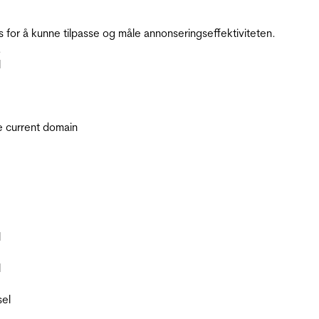
for å kunne tilpasse og måle annonseringseffektiviteten.
.
l
he current domain
l
l
sel