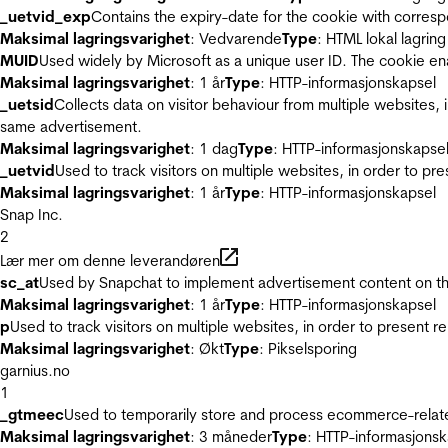
_uetvid_exp
Contains the expiry-date for the cookie with corres
Maksimal lagringsvarighet
: Vedvarende
Type
: HTML lokal lagring
MUID
Used widely by Microsoft as a unique user ID. The cookie en
Maksimal lagringsvarighet
: 1 år
Type
: HTTP-informasjonskapsel
_uetsid
Collects data on visitor behaviour from multiple websites, 
same advertisement.
Maksimal lagringsvarighet
: 1 dag
Type
: HTTP-informasjonskapse
_uetvid
Used to track visitors on multiple websites, in order to pr
Maksimal lagringsvarighet
: 1 år
Type
: HTTP-informasjonskapsel
Snap Inc.
2
Lær mer om denne leverandøren
sc_at
Used by Snapchat to implement advertisement content on the w
Maksimal lagringsvarighet
: 1 år
Type
: HTTP-informasjonskapsel
p
Used to track visitors on multiple websites, in order to present 
Maksimal lagringsvarighet
: Økt
Type
: Pikselsporing
garnius.no
1
_gtmeec
Used to temporarily store and process ecommerce-related 
Maksimal lagringsvarighet
: 3 måneder
Type
: HTTP-informasjonsk