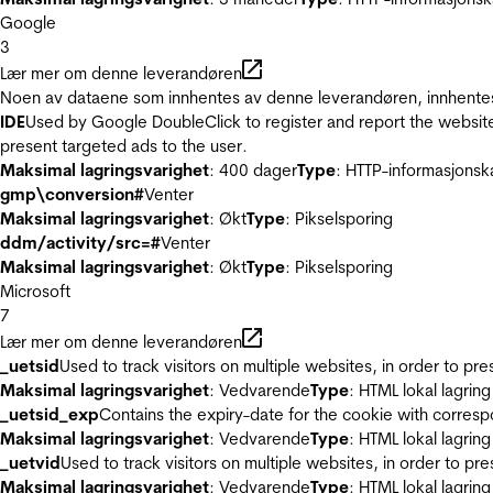
Google
3
Lær mer om denne leverandøren
Noen av dataene som innhentes av denne leverandøren, innhentes 
IDE
Used by Google DoubleClick to register and report the website u
present targeted ads to the user.
Maksimal lagringsvarighet
: 400 dager
Type
: HTTP-informasjonsk
gmp\conversion#
Venter
Maksimal lagringsvarighet
: Økt
Type
: Pikselsporing
ddm/activity/src=#
Venter
Maksimal lagringsvarighet
: Økt
Type
: Pikselsporing
Microsoft
7
Lær mer om denne leverandøren
_uetsid
Used to track visitors on multiple websites, in order to pr
Maksimal lagringsvarighet
: Vedvarende
Type
: HTML lokal lagring
_uetsid_exp
Contains the expiry-date for the cookie with corres
Maksimal lagringsvarighet
: Vedvarende
Type
: HTML lokal lagring
_uetvid
Used to track visitors on multiple websites, in order to pr
Maksimal lagringsvarighet
: Vedvarende
Type
: HTML lokal lagring