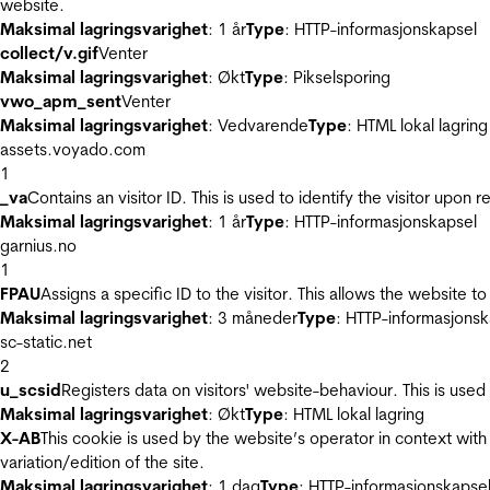
website.
Maksimal lagringsvarighet
: 1 år
Type
: HTTP-informasjonskapsel
collect/v.gif
Venter
Maksimal lagringsvarighet
: Økt
Type
: Pikselsporing
vwo_apm_sent
Venter
Maksimal lagringsvarighet
: Vedvarende
Type
: HTML lokal lagring
assets.voyado.com
1
_va
Contains an visitor ID. This is used to identify the visitor upon 
Maksimal lagringsvarighet
: 1 år
Type
: HTTP-informasjonskapsel
garnius.no
1
FPAU
Assigns a specific ID to the visitor. This allows the website to
Maksimal lagringsvarighet
: 3 måneder
Type
: HTTP-informasjonsk
sc-static.net
2
u_scsid
Registers data on visitors' website-behaviour. This is used 
Maksimal lagringsvarighet
: Økt
Type
: HTML lokal lagring
X-AB
This cookie is used by the website’s operator in context with 
variation/edition of the site.
Maksimal lagringsvarighet
: 1 dag
Type
: HTTP-informasjonskapse