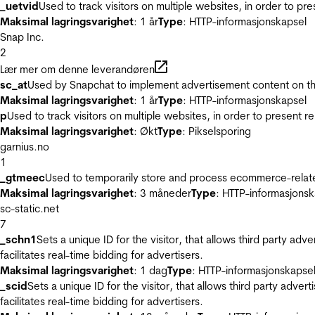
_uetvid
Used to track visitors on multiple websites, in order to pr
Maksimal lagringsvarighet
: 1 år
Type
: HTTP-informasjonskapsel
Snap Inc.
2
Lær mer om denne leverandøren
sc_at
Used by Snapchat to implement advertisement content on the w
Maksimal lagringsvarighet
: 1 år
Type
: HTTP-informasjonskapsel
p
Used to track visitors on multiple websites, in order to present 
Maksimal lagringsvarighet
: Økt
Type
: Pikselsporing
garnius.no
1
_gtmeec
Used to temporarily store and process ecommerce-related 
Maksimal lagringsvarighet
: 3 måneder
Type
: HTTP-informasjonsk
sc-static.net
7
_schn1
Sets a unique ID for the visitor, that allows third party adv
facilitates real-time bidding for advertisers.
Maksimal lagringsvarighet
: 1 dag
Type
: HTTP-informasjonskapse
_scid
Sets a unique ID for the visitor, that allows third party adver
facilitates real-time bidding for advertisers.