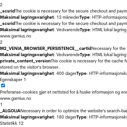
2
_scsrid
The cookie is necessary for the secure checkout and payme
Maksimal lagringsvarighet
: 13 måneder
Type
: HTTP-informasjon
_scsrid
The cookie is necessary for the secure checkout and payme
Maksimal lagringsvarighet
: Vedvarende
Type
: HTML lokal lagring
www.garnius.no
2
M2_VENIA_BROWSER_PERSISTENCE__cartId
Necessary for the 
Maksimal lagringsvarighet
: Vedvarende
Type
: HTML lokal lagring
private_content_version
This cookie is necessary for the cache 
stored on the visitor’s browser.
Maksimal lagringsvarighet
: 400 dager
Type
: HTTP-informasjonsk
Egenskaper
1
Preferanse-cookies gjør et nettsted for å huske informasjon og end
www.garnius.no
1
_ALGOLIA
Necessary in order to optimize the website's search-bar
Maksimal lagringsvarighet
: 180 dager
Type
: HTTP-informasjonsk
Statistikk
12