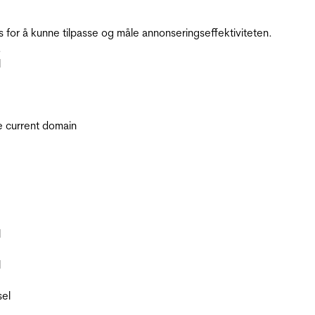
for å kunne tilpasse og måle annonseringseffektiviteten.
.
l
he current domain
l
l
sel