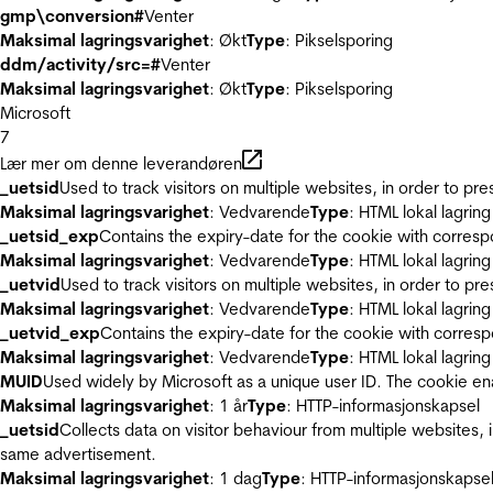
gmp\conversion#
Venter
Maksimal lagringsvarighet
: Økt
Type
: Pikselsporing
ddm/activity/src=#
Venter
Maksimal lagringsvarighet
: Økt
Type
: Pikselsporing
Microsoft
7
Lær mer om denne leverandøren
_uetsid
Used to track visitors on multiple websites, in order to pr
Maksimal lagringsvarighet
: Vedvarende
Type
: HTML lokal lagring
_uetsid_exp
Contains the expiry-date for the cookie with corres
Maksimal lagringsvarighet
: Vedvarende
Type
: HTML lokal lagring
_uetvid
Used to track visitors on multiple websites, in order to pr
Maksimal lagringsvarighet
: Vedvarende
Type
: HTML lokal lagring
_uetvid_exp
Contains the expiry-date for the cookie with corres
Maksimal lagringsvarighet
: Vedvarende
Type
: HTML lokal lagring
MUID
Used widely by Microsoft as a unique user ID. The cookie en
Maksimal lagringsvarighet
: 1 år
Type
: HTTP-informasjonskapsel
_uetsid
Collects data on visitor behaviour from multiple websites, 
same advertisement.
Maksimal lagringsvarighet
: 1 dag
Type
: HTTP-informasjonskapse