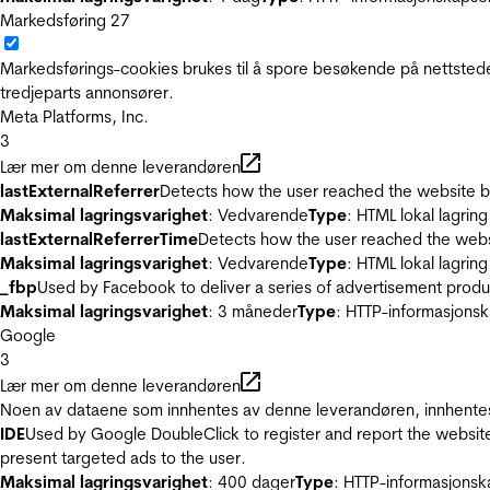
Markedsføring
27
Markedsførings-cookies brukes til å spore besøkende på nettstede
tredjeparts annonsører.
Meta Platforms, Inc.
3
Lær mer om denne leverandøren
lastExternalReferrer
Detects how the user reached the website by 
Maksimal lagringsvarighet
: Vedvarende
Type
: HTML lokal lagring
lastExternalReferrerTime
Detects how the user reached the websi
Maksimal lagringsvarighet
: Vedvarende
Type
: HTML lokal lagring
_fbp
Used by Facebook to deliver a series of advertisement product
Maksimal lagringsvarighet
: 3 måneder
Type
: HTTP-informasjonsk
Google
3
Lær mer om denne leverandøren
Noen av dataene som innhentes av denne leverandøren, innhentes 
IDE
Used by Google DoubleClick to register and report the website u
present targeted ads to the user.
Maksimal lagringsvarighet
: 400 dager
Type
: HTTP-informasjonsk