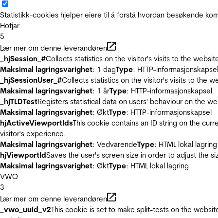
Statistikk-cookies hjelper eiere til å forstå hvordan besøkende 
Hotjar
5
Lær mer om denne leverandøren
_hjSession_#
Collects statistics on the visitor's visits to the we
Maksimal lagringsvarighet
: 1 dag
Type
: HTTP-informasjonskapse
_hjSessionUser_#
Collects statistics on the visitor's visits to t
Maksimal lagringsvarighet
: 1 år
Type
: HTTP-informasjonskapsel
_hjTLDTest
Registers statistical data on users' behaviour on the we
Maksimal lagringsvarighet
: Økt
Type
: HTTP-informasjonskapsel
hjActiveViewportIds
This cookie contains an ID string on the curr
visitor's experience.
Maksimal lagringsvarighet
: Vedvarende
Type
: HTML lokal lagring
hjViewportId
Saves the user's screen size in order to adjust the s
Maksimal lagringsvarighet
: Økt
Type
: HTML lokal lagring
VWO
3
Lær mer om denne leverandøren
_vwo_uuid_v2
This cookie is set to make split-tests on the websi