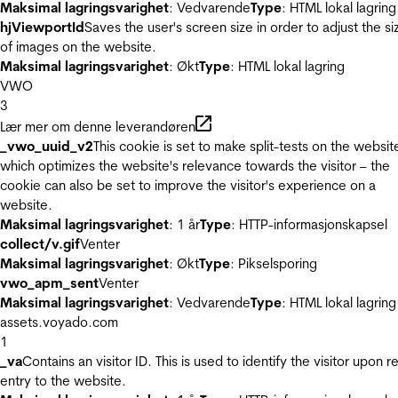
Maksimal lagringsvarighet
: Vedvarende
Type
: HTML lokal lagring
hjViewportId
Saves the user's screen size in order to adjust the si
of images on the website.
Maksimal lagringsvarighet
: Økt
Type
: HTML lokal lagring
VWO
3
Lær mer om denne leverandøren
_vwo_uuid_v2
This cookie is set to make split-tests on the websit
which optimizes the website's relevance towards the visitor – the
cookie can also be set to improve the visitor's experience on a
website.
Maksimal lagringsvarighet
: 1 år
Type
: HTTP-informasjonskapsel
collect/v.gif
Venter
Maksimal lagringsvarighet
: Økt
Type
: Pikselsporing
vwo_apm_sent
Venter
Maksimal lagringsvarighet
: Vedvarende
Type
: HTML lokal lagring
assets.voyado.com
1
_va
Contains an visitor ID. This is used to identify the visitor upon r
entry to the website.