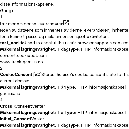
disse informasjonskapslene.
Google
1
Lær mer om denne leverandøren
Noen av dataene som innhentes av denne leverandøren, innhente
for å kunne tilpasse og måle annonseringseffektiviteten.
test_cookie
Used to check if the user's browser supports cookies
Maksimal lagringsvarighet
: 1 dag
Type
: HTTP-informasjonskapse
consent.cookiebot.com
www.track.garnius.no
2
CookieConsent [x2]
Stores the user's cookie consent state for th
current domain
Maksimal lagringsvarighet
: 1 år
Type
: HTTP-informasjonskapsel
garnius.no
4
Cross_Consent
Venter
Maksimal lagringsvarighet
: 1 år
Type
: HTTP-informasjonskapsel
Initial_Consent
Venter
Maksimal lagringsvarighet
: 1 dag
Type
: HTTP-informasjonskapse