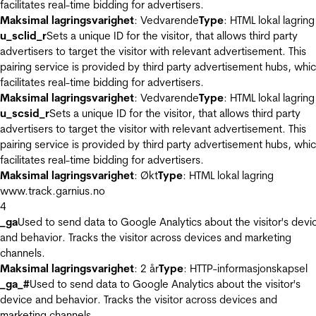
facilitates real-time bidding for advertisers.
Maksimal lagringsvarighet
: Vedvarende
Type
: HTML lokal lagring
u_sclid_r
Sets a unique ID for the visitor, that allows third party
advertisers to target the visitor with relevant advertisement. This
pairing service is provided by third party advertisement hubs, whi
facilitates real-time bidding for advertisers.
Maksimal lagringsvarighet
: Vedvarende
Type
: HTML lokal lagring
u_scsid_r
Sets a unique ID for the visitor, that allows third party
advertisers to target the visitor with relevant advertisement. This
pairing service is provided by third party advertisement hubs, whi
facilitates real-time bidding for advertisers.
Maksimal lagringsvarighet
: Økt
Type
: HTML lokal lagring
www.track.garnius.no
4
_ga
Used to send data to Google Analytics about the visitor's devi
and behavior. Tracks the visitor across devices and marketing
channels.
Maksimal lagringsvarighet
: 2 år
Type
: HTTP-informasjonskapsel
_ga_#
Used to send data to Google Analytics about the visitor's
device and behavior. Tracks the visitor across devices and
marketing channels.