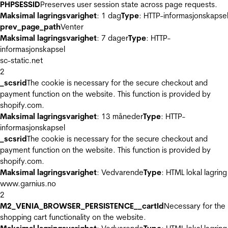
PHPSESSID
Preserves user session state across page requests.
Maksimal lagringsvarighet
: 1 dag
Type
: HTTP-informasjonskapse
prev_page_path
Venter
Maksimal lagringsvarighet
: 7 dager
Type
: HTTP-
informasjonskapsel
sc-static.net
2
_scsrid
The cookie is necessary for the secure checkout and
payment function on the website. This function is provided by
shopify.com.
Maksimal lagringsvarighet
: 13 måneder
Type
: HTTP-
informasjonskapsel
_scsrid
The cookie is necessary for the secure checkout and
payment function on the website. This function is provided by
shopify.com.
Maksimal lagringsvarighet
: Vedvarende
Type
: HTML lokal lagring
www.garnius.no
2
M2_VENIA_BROWSER_PERSISTENCE__cartId
Necessary for the
shopping cart functionality on the website.