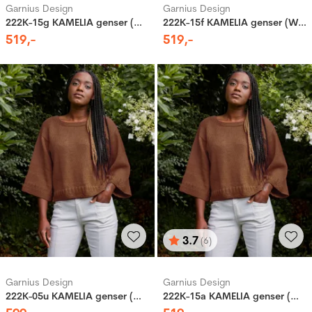
Garnius Design
Garnius Design
222K-15g KAMELIA genser (Woolevo)
222K-15f KAMELIA genser (Woolevo)
519
,-
519
,-
3.7
(6)
Karakter:
av 5 mulige
Garnius Design
Garnius Design
222K-05u KAMELIA genser (Merinor)
222K-15a KAMELIA genser (Woolevo)