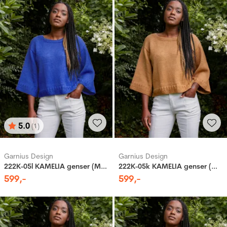
5.0
(1)
Karakter:
av 5 mulige
Garnius Design
Garnius Design
222K-05l KAMELIA genser (Merinor)
222K-05k KAMELIA genser (Merinor)
599
,-
599
,-