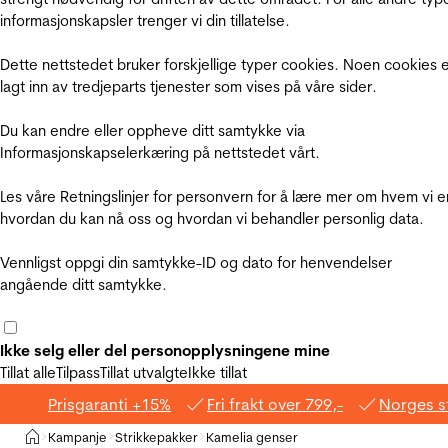
informasjonskapsler trenger vi din tillatelse.
Dette nettstedet bruker forskjellige typer cookies. Noen cookies 
lagt inn av tredjeparts tjenester som vises på våre sider.
Du kan endre eller oppheve ditt samtykke via
Informasjonskapselerkæring på nettstedet vårt.
Les våre Retningslinjer for personvern for å lære mer om hvem vi e
hvordan du kan nå oss og hvordan vi behandler personlig data.
Vennligst oppgi din samtykke-ID og dato for henvendelser
angående ditt samtykke.
Ikke selg eller del personopplysningene mine
Tillat alle
Tilpass
Tillat utvalgte
Ikke tillat
Prisgaranti +15%
Fri frakt over 799,-
Norges s
Hjem
Kampanje
Strikkepakker
Kamelia genser
>
>
>