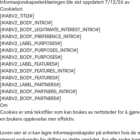
Informasjonskapselerklæringen ble sist oppdatert 7/12/26 av
Cookiebot
[#IABV2_TITLE#]
[#IABV2_BODY_INTRO#]
[#IABV2_BODY_LEGITIMATE_INTEREST_INTRO#]
[#IABV2_BODY_PREFERENCE_INTRO#]
[#IABV2_LABEL_PURPOSES#]
[#IABV2_BODY_PURPOSES_INTRO#]
[#IABV2_BODY_PURPOSES#]
[#IABV2_LABEL_FEATURES#]
[#IABV2_BODY_FEATURES_INTRO#]
[#IABV2_BODY_FEATURES#]
[#IABV2_LABEL_PARTNERS#]
[#IABV2_BODY_PARTNERS_INTRO#]
[#IABV2_BODY_PARTNERS#]
Om
Cookies er små tekstfiler som kan brukes av nettsteder for å gjøre
en brukers opplevelse mer effektiv.
Loven sier at vi kan lagre informasjonskapsler på enheten hvis de e
strengt nødvendig for driften av dette området. For alle andre typ