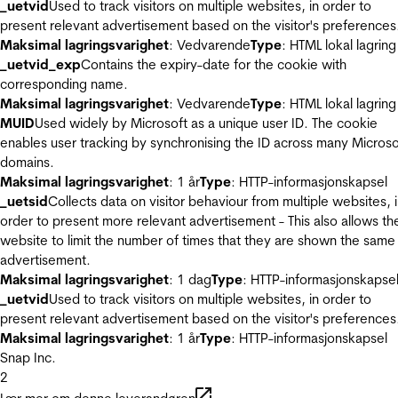
_uetvid
Used to track visitors on multiple websites, in order to
present relevant advertisement based on the visitor's preferences
Maksimal lagringsvarighet
: Vedvarende
Type
: HTML lokal lagring
_uetvid_exp
Contains the expiry-date for the cookie with
corresponding name.
Maksimal lagringsvarighet
: Vedvarende
Type
: HTML lokal lagring
MUID
Used widely by Microsoft as a unique user ID. The cookie
enables user tracking by synchronising the ID across many Microso
domains.
Maksimal lagringsvarighet
: 1 år
Type
: HTTP-informasjonskapsel
_uetsid
Collects data on visitor behaviour from multiple websites, 
order to present more relevant advertisement - This also allows th
website to limit the number of times that they are shown the same
advertisement.
Maksimal lagringsvarighet
: 1 dag
Type
: HTTP-informasjonskapse
_uetvid
Used to track visitors on multiple websites, in order to
present relevant advertisement based on the visitor's preferences
Maksimal lagringsvarighet
: 1 år
Type
: HTTP-informasjonskapsel
Snap Inc.
2