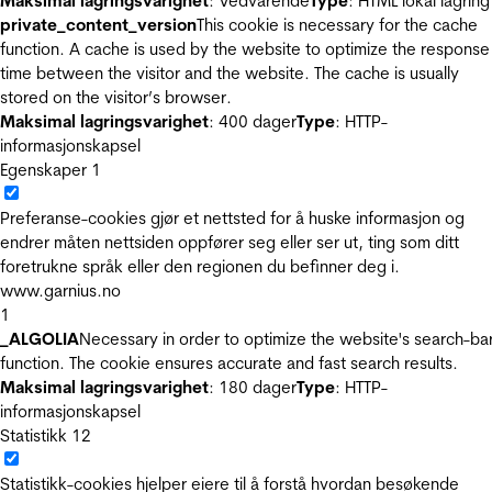
Maksimal lagringsvarighet
: Vedvarende
Type
: HTML lokal lagring
private_content_version
This cookie is necessary for the cache
function. A cache is used by the website to optimize the response
time between the visitor and the website. The cache is usually
stored on the visitor’s browser.
Maksimal lagringsvarighet
: 400 dager
Type
: HTTP-
informasjonskapsel
Egenskaper
1
Preferanse-cookies gjør et nettsted for å huske informasjon og
endrer måten nettsiden oppfører seg eller ser ut, ting som ditt
foretrukne språk eller den regionen du befinner deg i.
www.garnius.no
1
_ALGOLIA
Necessary in order to optimize the website's search-ba
function. The cookie ensures accurate and fast search results.
Maksimal lagringsvarighet
: 180 dager
Type
: HTTP-
informasjonskapsel
Statistikk
12
Statistikk-cookies hjelper eiere til å forstå hvordan besøkende