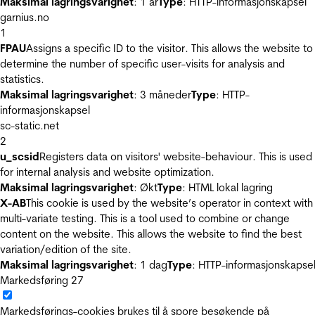
Maksimal lagringsvarighet
: 1 år
Type
: HTTP-informasjonskapsel
garnius.no
1
FPAU
Assigns a specific ID to the visitor. This allows the website to
determine the number of specific user-visits for analysis and
statistics.
Maksimal lagringsvarighet
: 3 måneder
Type
: HTTP-
informasjonskapsel
sc-static.net
2
u_scsid
Registers data on visitors' website-behaviour. This is used
for internal analysis and website optimization.
Maksimal lagringsvarighet
: Økt
Type
: HTML lokal lagring
X-AB
This cookie is used by the website’s operator in context with
multi-variate testing. This is a tool used to combine or change
content on the website. This allows the website to find the best
variation/edition of the site.
Maksimal lagringsvarighet
: 1 dag
Type
: HTTP-informasjonskapse
Markedsføring
27
Markedsførings-cookies brukes til å spore besøkende på