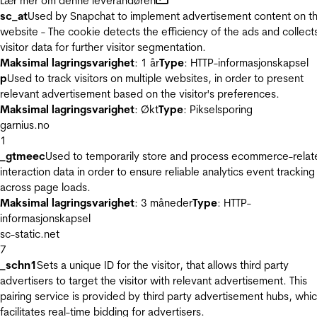
Lær mer om denne leverandøren
sc_at
Used by Snapchat to implement advertisement content on t
website - The cookie detects the efficiency of the ads and collect
visitor data for further visitor segmentation.
Maksimal lagringsvarighet
: 1 år
Type
: HTTP-informasjonskapsel
p
Used to track visitors on multiple websites, in order to present
relevant advertisement based on the visitor's preferences.
Maksimal lagringsvarighet
: Økt
Type
: Pikselsporing
garnius.no
1
_gtmeec
Used to temporarily store and process ecommerce-relat
interaction data in order to ensure reliable analytics event tracking
across page loads.
Maksimal lagringsvarighet
: 3 måneder
Type
: HTTP-
informasjonskapsel
sc-static.net
7
_schn1
Sets a unique ID for the visitor, that allows third party
advertisers to target the visitor with relevant advertisement. This
pairing service is provided by third party advertisement hubs, whi
facilitates real-time bidding for advertisers.