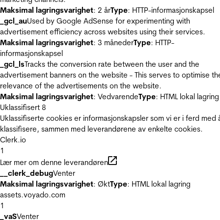
Maksimal lagringsvarighet
: 2 år
Type
: HTTP-informasjonskapsel
_gcl_au
Used by Google AdSense for experimenting with
advertisement efficiency across websites using their services.
Maksimal lagringsvarighet
: 3 måneder
Type
: HTTP-
informasjonskapsel
_gcl_ls
Tracks the conversion rate between the user and the
advertisement banners on the website - This serves to optimise th
relevance of the advertisements on the website.
Maksimal lagringsvarighet
: Vedvarende
Type
: HTML lokal lagring
Uklassifisert
8
Uklassifiserte cookies er informasjonskapsler som vi er i ferd med 
klassifisere, sammen med leverandørene av enkelte cookies.
Clerk.io
1
Lær mer om denne leverandøren
__clerk_debug
Venter
Maksimal lagringsvarighet
: Økt
Type
: HTML lokal lagring
assets.voyado.com
1
_vaS
Venter