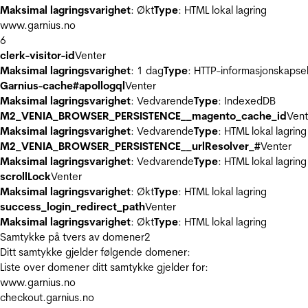
Maksimal lagringsvarighet
: Økt
Type
: HTML lokal lagring
www.garnius.no
6
clerk-visitor-id
Venter
Maksimal lagringsvarighet
: 1 dag
Type
: HTTP-informasjonskapse
Garnius-cache#apollogql
Venter
Maksimal lagringsvarighet
: Vedvarende
Type
: IndexedDB
M2_VENIA_BROWSER_PERSISTENCE__magento_cache_id
Vent
Maksimal lagringsvarighet
: Vedvarende
Type
: HTML lokal lagring
M2_VENIA_BROWSER_PERSISTENCE__urlResolver_#
Venter
Maksimal lagringsvarighet
: Vedvarende
Type
: HTML lokal lagring
scrollLock
Venter
Maksimal lagringsvarighet
: Økt
Type
: HTML lokal lagring
success_login_redirect_path
Venter
Maksimal lagringsvarighet
: Økt
Type
: HTML lokal lagring
Samtykke på tvers av domener
2
Ditt samtykke gjelder følgende domener:
Liste over domener ditt samtykke gjelder for:
www.garnius.no
checkout.garnius.no