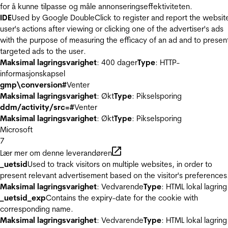
for å kunne tilpasse og måle annonseringseffektiviteten.
IDE
Used by Google DoubleClick to register and report the websit
user's actions after viewing or clicking one of the advertiser's ads
with the purpose of measuring the efficacy of an ad and to presen
targeted ads to the user.
Maksimal lagringsvarighet
: 400 dager
Type
: HTTP-
informasjonskapsel
gmp\conversion#
Venter
Maksimal lagringsvarighet
: Økt
Type
: Pikselsporing
ddm/activity/src=#
Venter
Maksimal lagringsvarighet
: Økt
Type
: Pikselsporing
Microsoft
7
Lær mer om denne leverandøren
_uetsid
Used to track visitors on multiple websites, in order to
present relevant advertisement based on the visitor's preferences
Maksimal lagringsvarighet
: Vedvarende
Type
: HTML lokal lagring
_uetsid_exp
Contains the expiry-date for the cookie with
corresponding name.
Maksimal lagringsvarighet
: Vedvarende
Type
: HTML lokal lagring