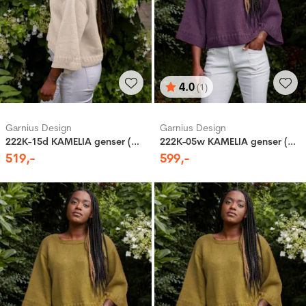
4.0
(1)
Karakter:
av 5 mulige
Garnius Design
Garnius Design
222K-15d KAMELIA genser (Woolevo)
222K-05w KAMELIA genser (Merinor)
519
,-
599
,-