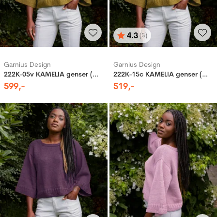
4.3
(3)
Karakter:
av 5 mulige
Garnius Design
Garnius Design
222K-05v KAMELIA genser (Merinor)
222K-15c KAMELIA genser (Woolevo)
599
,-
519
,-