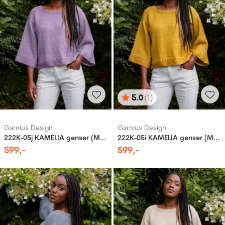
5.0
(1)
Karakter:
av 5 mulige
Garnius Design
Garnius Design
222K-05j KAMELIA genser (Merinor)
222K-05i KAMELIA genser (Merinor)
599
,-
599
,-