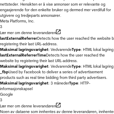
nettsteder. Hensikten er å vise annonser som er relevante og
engasjerende for den enkelte bruker og dermed mer verdifull for
utgivere og tredjeparts annonsører.
Meta Platforms, Inc.
3
Lær mer om denne leverandøren
lastExternalReferrer
Detects how the user reached the website 
registering their last URL-address.
Maksimal lagringsvarighet
: Vedvarende
Type
: HTML lokal lagring
lastExternalReferrerTime
Detects how the user reached the
website by registering their last URL-address.
Maksimal lagringsvarighet
: Vedvarende
Type
: HTML lokal lagring
_fbp
Used by Facebook to deliver a series of advertisement
products such as real time bidding from third party advertisers.
Maksimal lagringsvarighet
: 3 måneder
Type
: HTTP-
informasjonskapsel
Google
3
Lær mer om denne leverandøren
Noen av dataene som innhentes av denne leverandøren, innhente