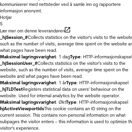
kommuniserer med nettsteder ved å samle inn og rapportere
informasjon anonymt.
Hotjar
5
Lær mer om denne leverandøren
_hjSession_#
Collects statistics on the visitor's visits to the websit
such as the number of visits, average time spent on the website a
what pages have been read.
Maksimal lagringsvarighet
: 1 dag
Type
: HTTP-informasjonskapse
_hjSessionUser_#
Collects statistics on the visitor's visits to the
website, such as the number of visits, average time spent on the
website and what pages have been read.
Maksimal lagringsvarighet
: 1 år
Type
: HTTP-informasjonskapsel
_hjTLDTest
Registers statistical data on users' behaviour on the
website. Used for internal analytics by the website operator.
Maksimal lagringsvarighet
: Økt
Type
: HTTP-informasjonskapsel
hjActiveViewportIds
This cookie contains an ID string on the
current session. This contains non-personal information on what
subpages the visitor enters – this information is used to optimize t
visitor's experience.