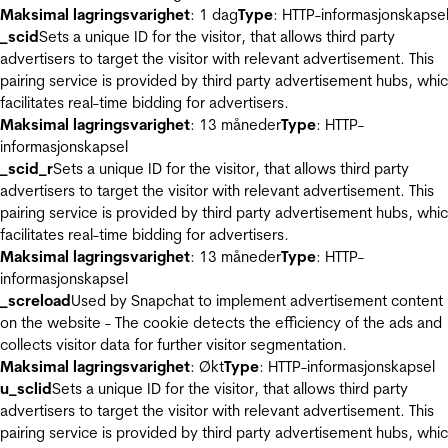
Maksimal lagringsvarighet
: 1 dag
Type
: HTTP-informasjonskapse
_scid
Sets a unique ID for the visitor, that allows third party
advertisers to target the visitor with relevant advertisement. This
pairing service is provided by third party advertisement hubs, whi
facilitates real-time bidding for advertisers.
Maksimal lagringsvarighet
: 13 måneder
Type
: HTTP-
informasjonskapsel
_scid_r
Sets a unique ID for the visitor, that allows third party
advertisers to target the visitor with relevant advertisement. This
pairing service is provided by third party advertisement hubs, whi
facilitates real-time bidding for advertisers.
Maksimal lagringsvarighet
: 13 måneder
Type
: HTTP-
informasjonskapsel
_screload
Used by Snapchat to implement advertisement content
on the website - The cookie detects the efficiency of the ads and
collects visitor data for further visitor segmentation.
Maksimal lagringsvarighet
: Økt
Type
: HTTP-informasjonskapsel
u_sclid
Sets a unique ID for the visitor, that allows third party
advertisers to target the visitor with relevant advertisement. This
pairing service is provided by third party advertisement hubs, whi