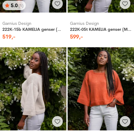
5.0
(1)
Karakter:
av 5 mulige
Garnius Design
Garnius Design
222K-15b KAMELIA genser (Woolevo)
222K-05t KAMELIA genser (Merinor)
519
,-
599
,-