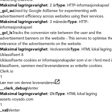
Maksimal lagringsvarighet
: 2 år
Type
: HTTP-informasjonskapsel
_gcl_au
Used by Google AdSense for experimenting with
advertisement efficiency across websites using their services.
Maksimal lagringsvarighet
: 3 måneder
Type
: HTTP-
informasjonskapsel
_gcl_ls
Tracks the conversion rate between the user and the
advertisement banners on the website - This serves to optimise th
relevance of the advertisements on the website.
Maksimal lagringsvarighet
: Vedvarende
Type
: HTML lokal lagring
Uklassifisert
8
Uklassifiserte cookies er informasjonskapsler som vi er i ferd med 
klassifisere, sammen med leverandørene av enkelte cookies.
Clerk.io
1
Lær mer om denne leverandøren
__clerk_debug
Venter
Maksimal lagringsvarighet
: Økt
Type
: HTML lokal lagring
assets.voyado.com
1
_vaS
Venter