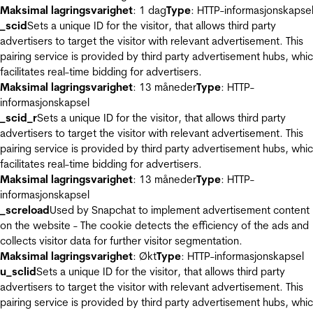
Maksimal lagringsvarighet
: 1 dag
Type
: HTTP-informasjonskapse
_scid
Sets a unique ID for the visitor, that allows third party
advertisers to target the visitor with relevant advertisement. This
pairing service is provided by third party advertisement hubs, whi
facilitates real-time bidding for advertisers.
Maksimal lagringsvarighet
: 13 måneder
Type
: HTTP-
informasjonskapsel
_scid_r
Sets a unique ID for the visitor, that allows third party
advertisers to target the visitor with relevant advertisement. This
pairing service is provided by third party advertisement hubs, whi
facilitates real-time bidding for advertisers.
Maksimal lagringsvarighet
: 13 måneder
Type
: HTTP-
informasjonskapsel
_screload
Used by Snapchat to implement advertisement content
on the website - The cookie detects the efficiency of the ads and
collects visitor data for further visitor segmentation.
Maksimal lagringsvarighet
: Økt
Type
: HTTP-informasjonskapsel
u_sclid
Sets a unique ID for the visitor, that allows third party
advertisers to target the visitor with relevant advertisement. This
pairing service is provided by third party advertisement hubs, whi