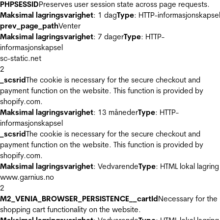
PHPSESSID
Preserves user session state across page requests.
Maksimal lagringsvarighet
: 1 dag
Type
: HTTP-informasjonskapse
prev_page_path
Venter
Maksimal lagringsvarighet
: 7 dager
Type
: HTTP-
informasjonskapsel
sc-static.net
2
_scsrid
The cookie is necessary for the secure checkout and
payment function on the website. This function is provided by
shopify.com.
Maksimal lagringsvarighet
: 13 måneder
Type
: HTTP-
informasjonskapsel
_scsrid
The cookie is necessary for the secure checkout and
payment function on the website. This function is provided by
shopify.com.
Maksimal lagringsvarighet
: Vedvarende
Type
: HTML lokal lagring
www.garnius.no
2
M2_VENIA_BROWSER_PERSISTENCE__cartId
Necessary for the
shopping cart functionality on the website.