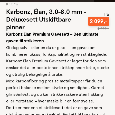
KnitPro
Karbonz, Élan, 3.0-8.0 mm -
Fra
Deluxesett Utskiftbare
2
099
,-
pinner
2
999
,-
Karbonz Élan Premium Gavesett – Den ultimate
gaven til strikkeren
Gi deg selv – eller en du er glad i – en gave som
kombinerer luksus, funksjonalitet og ren strikkeglede.
Karbonz Élan Premium Gavesett er laget for den som
ønsker det aller beste innen strikkepinner: lette, sterke
og utrolig behagelige å bruke.
Med karbonfiber og presise metalltupper får du en
perfekt balanse mellom styrke og smidighet. Garnet
glir sømløst, og du kan strikke raskere uten hakking
eller motstand – hver maske blir en fornøyelse.
Dette er mer enn et strikkesett; det er en gave som
utstråler omtanke og kvalitet. Perfekt til bursdag, jul,