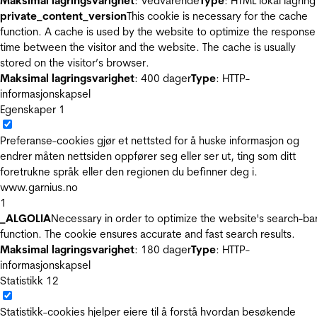
Maksimal lagringsvarighet
: Vedvarende
Type
: HTML lokal lagring
private_content_version
This cookie is necessary for the cache
function. A cache is used by the website to optimize the response
time between the visitor and the website. The cache is usually
stored on the visitor’s browser.
Maksimal lagringsvarighet
: 400 dager
Type
: HTTP-
informasjonskapsel
Egenskaper
1
Preferanse-cookies gjør et nettsted for å huske informasjon og
endrer måten nettsiden oppfører seg eller ser ut, ting som ditt
foretrukne språk eller den regionen du befinner deg i.
www.garnius.no
1
_ALGOLIA
Necessary in order to optimize the website's search-ba
function. The cookie ensures accurate and fast search results.
Maksimal lagringsvarighet
: 180 dager
Type
: HTTP-
informasjonskapsel
Statistikk
12
Statistikk-cookies hjelper eiere til å forstå hvordan besøkende