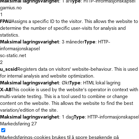
Maksimal lagringsvarighet
: 1 år
Type
: HTTP-informasjonskapsel
garnius.no
1
FPAU
Assigns a specific ID to the visitor. This allows the website to
determine the number of specific user-visits for analysis and
statistics.
Maksimal lagringsvarighet
: 3 måneder
Type
: HTTP-
informasjonskapsel
sc-static.net
2
u_scsid
Registers data on visitors' website-behaviour. This is used
for internal analysis and website optimization.
Maksimal lagringsvarighet
: Økt
Type
: HTML lokal lagring
X-AB
This cookie is used by the website’s operator in context with
multi-variate testing. This is a tool used to combine or change
content on the website. This allows the website to find the best
variation/edition of the site.
Maksimal lagringsvarighet
: 1 dag
Type
: HTTP-informasjonskapse
Markedsføring
27
Markedsførings-cookies brukes til å spore besøkende på