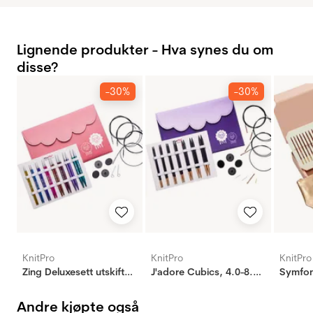
Lignende produkter - Hva synes du om
disse?
-30%
-30%
KnitPro
KnitPro
KnitPro
Zing Deluxesett utskiftbare pinner - 3.5 - 8.0 mm
J'adore Cubics, 4.0-8.0 mm - Luksussett utskiftbare pinner
Andre kjøpte også