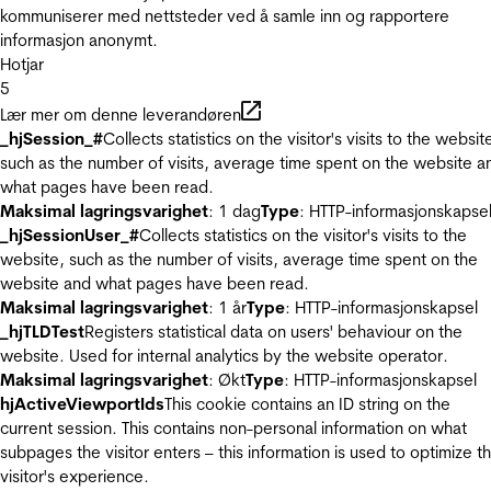
kommuniserer med nettsteder ved å samle inn og rapportere
informasjon anonymt.
Hotjar
5
Lær mer om denne leverandøren
_hjSession_#
Collects statistics on the visitor's visits to the websit
such as the number of visits, average time spent on the website a
what pages have been read.
Maksimal lagringsvarighet
: 1 dag
Type
: HTTP-informasjonskapse
_hjSessionUser_#
Collects statistics on the visitor's visits to the
website, such as the number of visits, average time spent on the
website and what pages have been read.
Maksimal lagringsvarighet
: 1 år
Type
: HTTP-informasjonskapsel
_hjTLDTest
Registers statistical data on users' behaviour on the
website. Used for internal analytics by the website operator.
Maksimal lagringsvarighet
: Økt
Type
: HTTP-informasjonskapsel
hjActiveViewportIds
This cookie contains an ID string on the
current session. This contains non-personal information on what
subpages the visitor enters – this information is used to optimize t
visitor's experience.