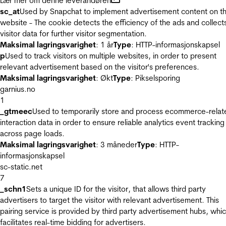
Lær mer om denne leverandøren
sc_at
Used by Snapchat to implement advertisement content on t
website - The cookie detects the efficiency of the ads and collect
visitor data for further visitor segmentation.
Maksimal lagringsvarighet
: 1 år
Type
: HTTP-informasjonskapsel
p
Used to track visitors on multiple websites, in order to present
relevant advertisement based on the visitor's preferences.
Maksimal lagringsvarighet
: Økt
Type
: Pikselsporing
garnius.no
1
_gtmeec
Used to temporarily store and process ecommerce-relat
interaction data in order to ensure reliable analytics event tracking
across page loads.
Maksimal lagringsvarighet
: 3 måneder
Type
: HTTP-
informasjonskapsel
sc-static.net
7
_schn1
Sets a unique ID for the visitor, that allows third party
advertisers to target the visitor with relevant advertisement. This
pairing service is provided by third party advertisement hubs, whi
facilitates real-time bidding for advertisers.