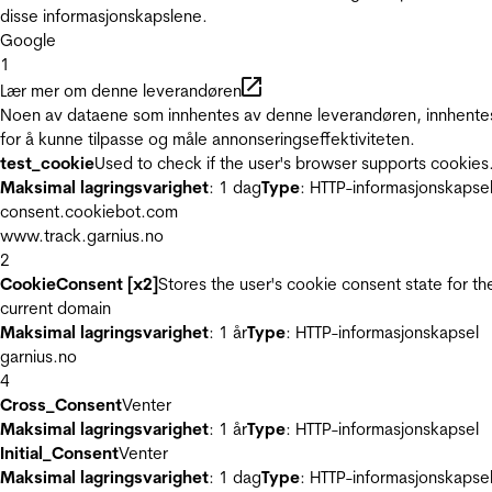
disse informasjonskapslene.
Google
1
Lær mer om denne leverandøren
Noen av dataene som innhentes av denne leverandøren, innhente
for å kunne tilpasse og måle annonseringseffektiviteten.
test_cookie
Used to check if the user's browser supports cookies
Maksimal lagringsvarighet
: 1 dag
Type
: HTTP-informasjonskapse
consent.cookiebot.com
www.track.garnius.no
2
CookieConsent [x2]
Stores the user's cookie consent state for th
current domain
Maksimal lagringsvarighet
: 1 år
Type
: HTTP-informasjonskapsel
garnius.no
4
Cross_Consent
Venter
Maksimal lagringsvarighet
: 1 år
Type
: HTTP-informasjonskapsel
Initial_Consent
Venter
Maksimal lagringsvarighet
: 1 dag
Type
: HTTP-informasjonskapse