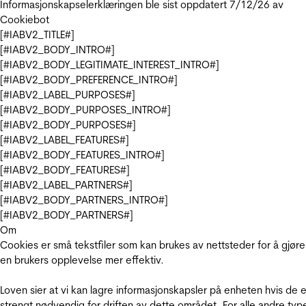
Informasjonskapselerklæringen ble sist oppdatert 7/12/26 av
Cookiebot
[#IABV2_TITLE#]
[#IABV2_BODY_INTRO#]
[#IABV2_BODY_LEGITIMATE_INTEREST_INTRO#]
[#IABV2_BODY_PREFERENCE_INTRO#]
[#IABV2_LABEL_PURPOSES#]
[#IABV2_BODY_PURPOSES_INTRO#]
[#IABV2_BODY_PURPOSES#]
[#IABV2_LABEL_FEATURES#]
[#IABV2_BODY_FEATURES_INTRO#]
[#IABV2_BODY_FEATURES#]
[#IABV2_LABEL_PARTNERS#]
[#IABV2_BODY_PARTNERS_INTRO#]
[#IABV2_BODY_PARTNERS#]
Om
Cookies er små tekstfiler som kan brukes av nettsteder for å gjøre
en brukers opplevelse mer effektiv.
Loven sier at vi kan lagre informasjonskapsler på enheten hvis de e
strengt nødvendig for driften av dette området. For alle andre typ