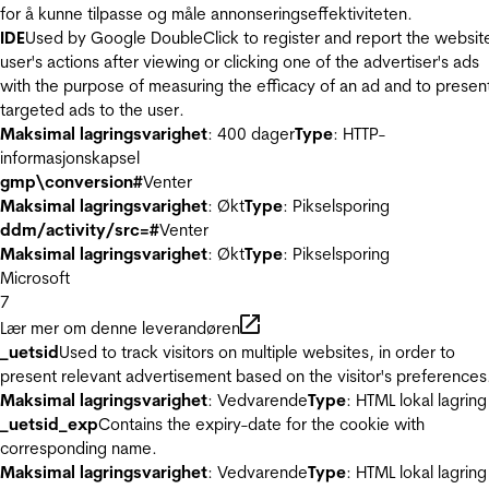
for å kunne tilpasse og måle annonseringseffektiviteten.
IDE
Used by Google DoubleClick to register and report the websit
user's actions after viewing or clicking one of the advertiser's ads
with the purpose of measuring the efficacy of an ad and to presen
targeted ads to the user.
Maksimal lagringsvarighet
: 400 dager
Type
: HTTP-
informasjonskapsel
gmp\conversion#
Venter
Maksimal lagringsvarighet
: Økt
Type
: Pikselsporing
ddm/activity/src=#
Venter
Maksimal lagringsvarighet
: Økt
Type
: Pikselsporing
Microsoft
7
Lær mer om denne leverandøren
_uetsid
Used to track visitors on multiple websites, in order to
present relevant advertisement based on the visitor's preferences
Maksimal lagringsvarighet
: Vedvarende
Type
: HTML lokal lagring
_uetsid_exp
Contains the expiry-date for the cookie with
corresponding name.
Maksimal lagringsvarighet
: Vedvarende
Type
: HTML lokal lagring