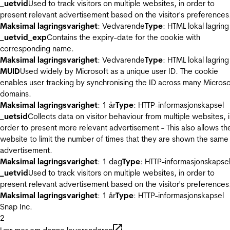
_uetvid
Used to track visitors on multiple websites, in order to
present relevant advertisement based on the visitor's preferences
Maksimal lagringsvarighet
: Vedvarende
Type
: HTML lokal lagring
_uetvid_exp
Contains the expiry-date for the cookie with
corresponding name.
Maksimal lagringsvarighet
: Vedvarende
Type
: HTML lokal lagring
MUID
Used widely by Microsoft as a unique user ID. The cookie
enables user tracking by synchronising the ID across many Microso
domains.
Maksimal lagringsvarighet
: 1 år
Type
: HTTP-informasjonskapsel
_uetsid
Collects data on visitor behaviour from multiple websites, 
order to present more relevant advertisement - This also allows th
website to limit the number of times that they are shown the same
advertisement.
Maksimal lagringsvarighet
: 1 dag
Type
: HTTP-informasjonskapse
_uetvid
Used to track visitors on multiple websites, in order to
present relevant advertisement based on the visitor's preferences
Maksimal lagringsvarighet
: 1 år
Type
: HTTP-informasjonskapsel
Snap Inc.
2