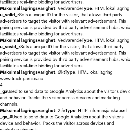
facilitates real-time bidding for advertisers.
Maksimal lagringsvarighet
: Vedvarende
Type
: HTML lokal lagring
u_sclid_r
Sets a unique ID for the visitor, that allows third party
advertisers to target the visitor with relevant advertisement. This
pairing service is provided by third party advertisement hubs, whi
facilitates real-time bidding for advertisers.
Maksimal lagringsvarighet
: Vedvarende
Type
: HTML lokal lagring
u_scsid_r
Sets a unique ID for the visitor, that allows third party
advertisers to target the visitor with relevant advertisement. This
pairing service is provided by third party advertisement hubs, whi
facilitates real-time bidding for advertisers.
Maksimal lagringsvarighet
: Økt
Type
: HTML lokal lagring
www.track.garnius.no
4
_ga
Used to send data to Google Analytics about the visitor's devi
and behavior. Tracks the visitor across devices and marketing
channels.
Maksimal lagringsvarighet
: 2 år
Type
: HTTP-informasjonskapsel
_ga_#
Used to send data to Google Analytics about the visitor's
device and behavior. Tracks the visitor across devices and
marketing channels.