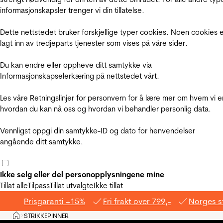
informasjonskapsler trenger vi din tillatelse.
Dette nettstedet bruker forskjellige typer cookies. Noen cookies 
lagt inn av tredjeparts tjenester som vises på våre sider.
Du kan endre eller oppheve ditt samtykke via
Informasjonskapselerkæring på nettstedet vårt.
Les våre Retningslinjer for personvern for å lære mer om hvem vi e
hvordan du kan nå oss og hvordan vi behandler personlig data.
Vennligst oppgi din samtykke-ID og dato for henvendelser
angående ditt samtykke.
Ikke selg eller del personopplysningene mine
Tillat alle
Tilpass
Tillat utvalgte
Ikke tillat
Prisgaranti +15%
Fri frakt over 799,-
Norges s
Hjem
STRIKKEPINNER
>