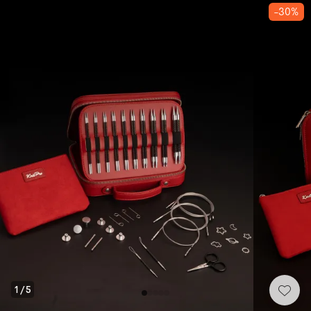
-30%
1
/
5