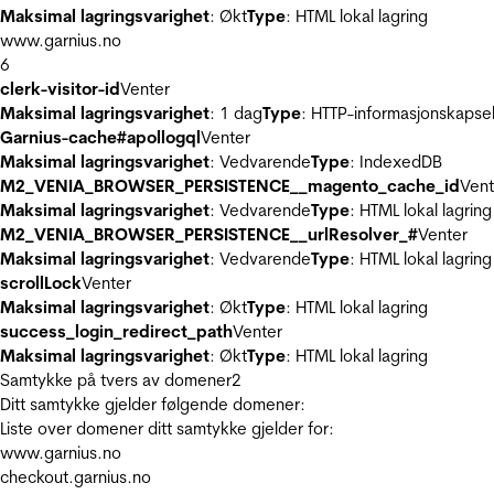
Maksimal lagringsvarighet
: Økt
Type
: HTML lokal lagring
www.garnius.no
6
clerk-visitor-id
Venter
Maksimal lagringsvarighet
: 1 dag
Type
: HTTP-informasjonskapse
Garnius-cache#apollogql
Venter
Maksimal lagringsvarighet
: Vedvarende
Type
: IndexedDB
M2_VENIA_BROWSER_PERSISTENCE__magento_cache_id
Vent
Maksimal lagringsvarighet
: Vedvarende
Type
: HTML lokal lagring
M2_VENIA_BROWSER_PERSISTENCE__urlResolver_#
Venter
Maksimal lagringsvarighet
: Vedvarende
Type
: HTML lokal lagring
scrollLock
Venter
Maksimal lagringsvarighet
: Økt
Type
: HTML lokal lagring
success_login_redirect_path
Venter
Maksimal lagringsvarighet
: Økt
Type
: HTML lokal lagring
Samtykke på tvers av domener
2
Ditt samtykke gjelder følgende domener:
Liste over domener ditt samtykke gjelder for:
www.garnius.no
checkout.garnius.no