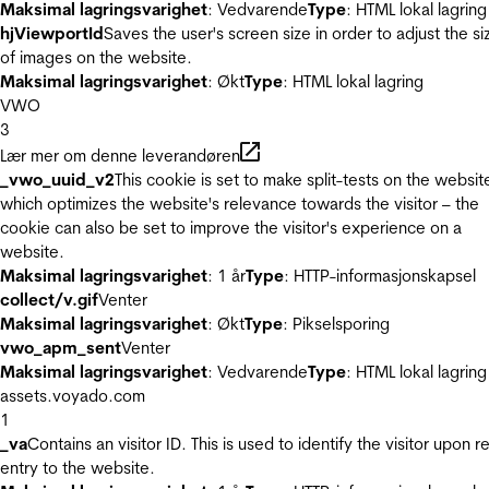
Maksimal lagringsvarighet
: Vedvarende
Type
: HTML lokal lagring
hjViewportId
Saves the user's screen size in order to adjust the si
of images on the website.
Maksimal lagringsvarighet
: Økt
Type
: HTML lokal lagring
VWO
3
Lær mer om denne leverandøren
_vwo_uuid_v2
This cookie is set to make split-tests on the websit
which optimizes the website's relevance towards the visitor – the
cookie can also be set to improve the visitor's experience on a
website.
Maksimal lagringsvarighet
: 1 år
Type
: HTTP-informasjonskapsel
collect/v.gif
Venter
Maksimal lagringsvarighet
: Økt
Type
: Pikselsporing
vwo_apm_sent
Venter
Maksimal lagringsvarighet
: Vedvarende
Type
: HTML lokal lagring
assets.voyado.com
1
_va
Contains an visitor ID. This is used to identify the visitor upon r
entry to the website.