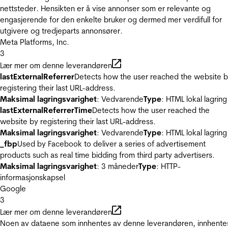
nettsteder. Hensikten er å vise annonser som er relevante og
engasjerende for den enkelte bruker og dermed mer verdifull for
utgivere og tredjeparts annonsører.
Meta Platforms, Inc.
3
Lær mer om denne leverandøren
lastExternalReferrer
Detects how the user reached the website 
registering their last URL-address.
Maksimal lagringsvarighet
: Vedvarende
Type
: HTML lokal lagring
lastExternalReferrerTime
Detects how the user reached the
website by registering their last URL-address.
Maksimal lagringsvarighet
: Vedvarende
Type
: HTML lokal lagring
_fbp
Used by Facebook to deliver a series of advertisement
products such as real time bidding from third party advertisers.
Maksimal lagringsvarighet
: 3 måneder
Type
: HTTP-
informasjonskapsel
Google
3
Lær mer om denne leverandøren
Noen av dataene som innhentes av denne leverandøren, innhente