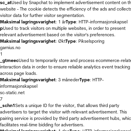
sc_at
Used by Snapchat to implement advertisement content on t
website - The cookie detects the efficiency of the ads and collect
visitor data for further visitor segmentation.
Maksimal lagringsvarighet
: 1 år
Type
: HTTP-informasjonskapsel
p
Used to track visitors on multiple websites, in order to present
relevant advertisement based on the visitor's preferences.
Maksimal lagringsvarighet
: Økt
Type
: Pikselsporing
garnius.no
1
_gtmeec
Used to temporarily store and process ecommerce-relat
interaction data in order to ensure reliable analytics event tracking
across page loads.
Maksimal lagringsvarighet
: 3 måneder
Type
: HTTP-
informasjonskapsel
sc-static.net
7
_schn1
Sets a unique ID for the visitor, that allows third party
advertisers to target the visitor with relevant advertisement. This
pairing service is provided by third party advertisement hubs, whi
facilitates real-time bidding for advertisers.