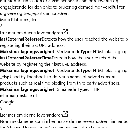
nettsteder. Hensikten er å vise annonser som er relevante og
engasjerende for den enkelte bruker og dermed mer verdifull for
utgivere og tredjeparts annonsører.
Meta Platforms, Inc.
3
Lær mer om denne leverandøren
lastExternalReferrer
Detects how the user reached the website 
registering their last URL-address.
Maksimal lagringsvarighet
: Vedvarende
Type
: HTML lokal lagring
lastExternalReferrerTime
Detects how the user reached the
website by registering their last URL-address.
Maksimal lagringsvarighet
: Vedvarende
Type
: HTML lokal lagring
_fbp
Used by Facebook to deliver a series of advertisement
products such as real time bidding from third party advertisers.
Maksimal lagringsvarighet
: 3 måneder
Type
: HTTP-
informasjonskapsel
Google
3
Lær mer om denne leverandøren
Noen av dataene som innhentes av denne leverandøren, innhente
for å kunne tilpasse og måle annonseringseffektiviteten.