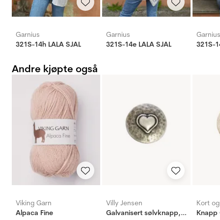
Garnius
Garnius
Garniu
321S-14h LALA SJAL
321S-14e LALA SJAL
321S-1
Andre kjøpte også
Viking Garn
Villy Jensen
Kort o
Alpaca Fine
Galvanisert sølvknapp, hjerte 23mm - UTGÅR (TOMT)
Knapp 