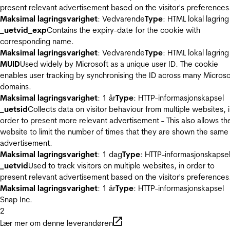
present relevant advertisement based on the visitor's preferences
Maksimal lagringsvarighet
: Vedvarende
Type
: HTML lokal lagring
_uetvid_exp
Contains the expiry-date for the cookie with
corresponding name.
Maksimal lagringsvarighet
: Vedvarende
Type
: HTML lokal lagring
MUID
Used widely by Microsoft as a unique user ID. The cookie
enables user tracking by synchronising the ID across many Microso
domains.
Maksimal lagringsvarighet
: 1 år
Type
: HTTP-informasjonskapsel
_uetsid
Collects data on visitor behaviour from multiple websites, 
order to present more relevant advertisement - This also allows th
website to limit the number of times that they are shown the same
advertisement.
Maksimal lagringsvarighet
: 1 dag
Type
: HTTP-informasjonskapse
_uetvid
Used to track visitors on multiple websites, in order to
present relevant advertisement based on the visitor's preferences
Maksimal lagringsvarighet
: 1 år
Type
: HTTP-informasjonskapsel
Snap Inc.
2
Lær mer om denne leverandøren