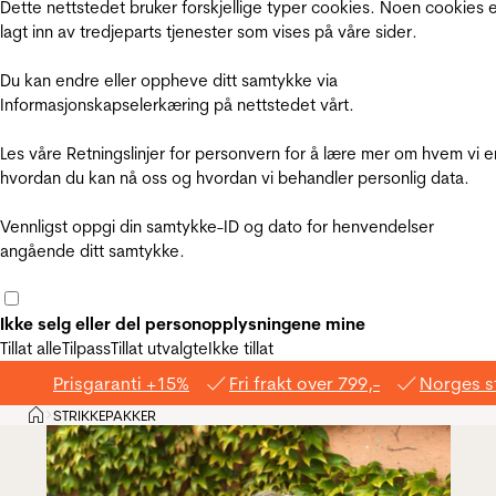
Dette nettstedet bruker forskjellige typer cookies. Noen cookies 
lagt inn av tredjeparts tjenester som vises på våre sider.
Du kan endre eller oppheve ditt samtykke via
Informasjonskapselerkæring på nettstedet vårt.
Les våre Retningslinjer for personvern for å lære mer om hvem vi e
hvordan du kan nå oss og hvordan vi behandler personlig data.
Vennligst oppgi din samtykke-ID og dato for henvendelser
angående ditt samtykke.
Ikke selg eller del personopplysningene mine
Tillat alle
Tilpass
Tillat utvalgte
Ikke tillat
Prisgaranti +15%
Fri frakt over 799,-
Norges s
Hjem
STRIKKEPAKKER
>