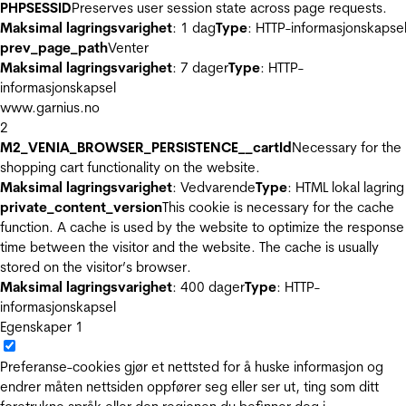
PHPSESSID
Preserves user session state across page requests.
Maksimal lagringsvarighet
: 1 dag
Type
: HTTP-informasjonskapse
prev_page_path
Venter
Maksimal lagringsvarighet
: 7 dager
Type
: HTTP-
informasjonskapsel
www.garnius.no
2
M2_VENIA_BROWSER_PERSISTENCE__cartId
Necessary for the
shopping cart functionality on the website.
Maksimal lagringsvarighet
: Vedvarende
Type
: HTML lokal lagring
private_content_version
This cookie is necessary for the cache
function. A cache is used by the website to optimize the response
time between the visitor and the website. The cache is usually
stored on the visitor’s browser.
Maksimal lagringsvarighet
: 400 dager
Type
: HTTP-
informasjonskapsel
Egenskaper
1
Preferanse-cookies gjør et nettsted for å huske informasjon og
endrer måten nettsiden oppfører seg eller ser ut, ting som ditt