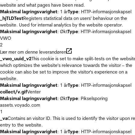
website and what pages have been read.
Maksimal lagringsvarighet
: 1 år
Type
: HTTP-informasjonskapsel
_hjTLDTest
Registers statistical data on users' behaviour on the
website. Used for internal analytics by the website operator.
Maksimal lagringsvarighet
: Økt
Type
: HTTP-informasjonskapsel
VWO
2
Lær mer om denne leverandøren
_vwo_uuid_v2
This cookie is set to make split-tests on the websit
which optimizes the website's relevance towards the visitor – the
cookie can also be set to improve the visitor's experience on a
website.
Maksimal lagringsvarighet
: 1 år
Type
: HTTP-informasjonskapsel
collect/v.gif
Venter
Maksimal lagringsvarighet
: Økt
Type
: Pikselsporing
assets.voyado.com
1
_va
Contains an visitor ID. This is used to identify the visitor upon r
entry to the website.
Maksimal lagringsvarighet
: 1 år
Type
: HTTP-informasjonskapsel