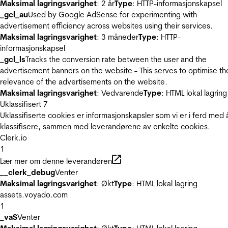
Maksimal lagringsvarighet
: 2 år
Type
: HTTP-informasjonskapsel
_gcl_au
Used by Google AdSense for experimenting with
advertisement efficiency across websites using their services.
Maksimal lagringsvarighet
: 3 måneder
Type
: HTTP-
informasjonskapsel
_gcl_ls
Tracks the conversion rate between the user and the
advertisement banners on the website - This serves to optimise th
relevance of the advertisements on the website.
Maksimal lagringsvarighet
: Vedvarende
Type
: HTML lokal lagring
Uklassifisert
7
Uklassifiserte cookies er informasjonskapsler som vi er i ferd med 
klassifisere, sammen med leverandørene av enkelte cookies.
Clerk.io
1
Lær mer om denne leverandøren
__clerk_debug
Venter
Maksimal lagringsvarighet
: Økt
Type
: HTML lokal lagring
assets.voyado.com
1
_vaS
Venter