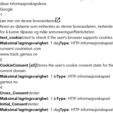
disse informasjonskapslene.
Google
1
Lær mer om denne leverandøren
Noen av dataene som innhentes av denne leverandøren, innhente
for å kunne tilpasse og måle annonseringseffektiviteten.
test_cookie
Used to check if the user's browser supports cookies
Maksimal lagringsvarighet
: 1 dag
Type
: HTTP-informasjonskapse
consent.cookiebot.com
www.track.garnius.no
2
CookieConsent [x2]
Stores the user's cookie consent state for th
current domain
Maksimal lagringsvarighet
: 1 år
Type
: HTTP-informasjonskapsel
garnius.no
4
Cross_Consent
Venter
Maksimal lagringsvarighet
: 1 år
Type
: HTTP-informasjonskapsel
Initial_Consent
Venter
Maksimal lagringsvarighet
: 1 dag
Type
: HTTP-informasjonskapse