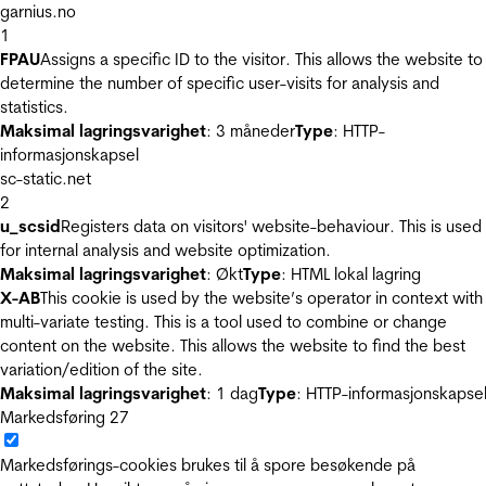
garnius.no
1
FPAU
Assigns a specific ID to the visitor. This allows the website to
determine the number of specific user-visits for analysis and
statistics.
Maksimal lagringsvarighet
: 3 måneder
Type
: HTTP-
informasjonskapsel
sc-static.net
2
u_scsid
Registers data on visitors' website-behaviour. This is used
for internal analysis and website optimization.
Maksimal lagringsvarighet
: Økt
Type
: HTML lokal lagring
X-AB
This cookie is used by the website’s operator in context with
multi-variate testing. This is a tool used to combine or change
content on the website. This allows the website to find the best
variation/edition of the site.
Maksimal lagringsvarighet
: 1 dag
Type
: HTTP-informasjonskapse
Markedsføring
27
Markedsførings-cookies brukes til å spore besøkende på