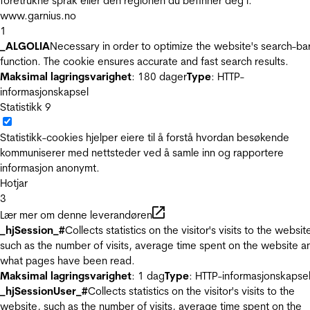
foretrukne språk eller den regionen du befinner deg i.
www.garnius.no
1
_ALGOLIA
Necessary in order to optimize the website's search-ba
function. The cookie ensures accurate and fast search results.
Maksimal lagringsvarighet
: 180 dager
Type
: HTTP-
informasjonskapsel
Statistikk
9
Statistikk-cookies hjelper eiere til å forstå hvordan besøkende
kommuniserer med nettsteder ved å samle inn og rapportere
informasjon anonymt.
Hotjar
3
Lær mer om denne leverandøren
_hjSession_#
Collects statistics on the visitor's visits to the websit
such as the number of visits, average time spent on the website a
what pages have been read.
Maksimal lagringsvarighet
: 1 dag
Type
: HTTP-informasjonskapse
_hjSessionUser_#
Collects statistics on the visitor's visits to the
website, such as the number of visits, average time spent on the