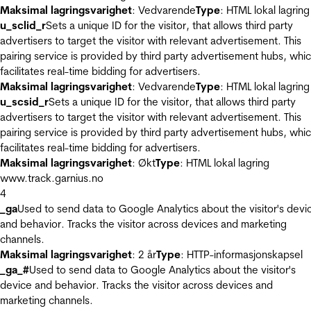
Maksimal lagringsvarighet
: Vedvarende
Type
: HTML lokal lagring
u_sclid_r
Sets a unique ID for the visitor, that allows third party
advertisers to target the visitor with relevant advertisement. This
pairing service is provided by third party advertisement hubs, whi
facilitates real-time bidding for advertisers.
Maksimal lagringsvarighet
: Vedvarende
Type
: HTML lokal lagring
u_scsid_r
Sets a unique ID for the visitor, that allows third party
advertisers to target the visitor with relevant advertisement. This
pairing service is provided by third party advertisement hubs, whi
facilitates real-time bidding for advertisers.
Maksimal lagringsvarighet
: Økt
Type
: HTML lokal lagring
www.track.garnius.no
4
_ga
Used to send data to Google Analytics about the visitor's devi
and behavior. Tracks the visitor across devices and marketing
channels.
Maksimal lagringsvarighet
: 2 år
Type
: HTTP-informasjonskapsel
_ga_#
Used to send data to Google Analytics about the visitor's
device and behavior. Tracks the visitor across devices and
marketing channels.