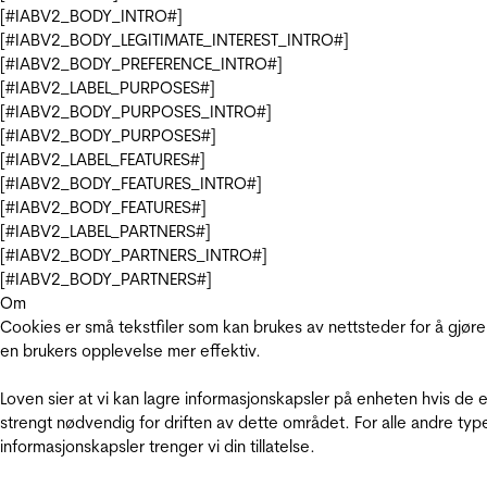
[#IABV2_BODY_INTRO#]
[#IABV2_BODY_LEGITIMATE_INTEREST_INTRO#]
[#IABV2_BODY_PREFERENCE_INTRO#]
[#IABV2_LABEL_PURPOSES#]
[#IABV2_BODY_PURPOSES_INTRO#]
[#IABV2_BODY_PURPOSES#]
[#IABV2_LABEL_FEATURES#]
[#IABV2_BODY_FEATURES_INTRO#]
[#IABV2_BODY_FEATURES#]
[#IABV2_LABEL_PARTNERS#]
[#IABV2_BODY_PARTNERS_INTRO#]
[#IABV2_BODY_PARTNERS#]
Om
Cookies er små tekstfiler som kan brukes av nettsteder for å gjøre
en brukers opplevelse mer effektiv.
Loven sier at vi kan lagre informasjonskapsler på enheten hvis de e
strengt nødvendig for driften av dette området. For alle andre typ
informasjonskapsler trenger vi din tillatelse.