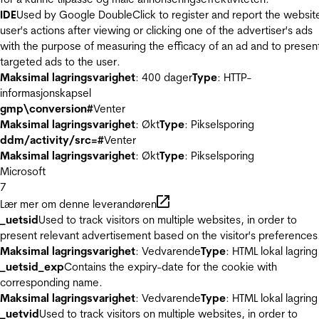
IDE
Used by Google DoubleClick to register and report the websit
user's actions after viewing or clicking one of the advertiser's ads
with the purpose of measuring the efficacy of an ad and to presen
targeted ads to the user.
Maksimal lagringsvarighet
: 400 dager
Type
: HTTP-
informasjonskapsel
gmp\conversion#
Venter
Maksimal lagringsvarighet
: Økt
Type
: Pikselsporing
ddm/activity/src=#
Venter
Maksimal lagringsvarighet
: Økt
Type
: Pikselsporing
Microsoft
7
Lær mer om denne leverandøren
_uetsid
Used to track visitors on multiple websites, in order to
present relevant advertisement based on the visitor's preferences
Maksimal lagringsvarighet
: Vedvarende
Type
: HTML lokal lagring
_uetsid_exp
Contains the expiry-date for the cookie with
corresponding name.
Maksimal lagringsvarighet
: Vedvarende
Type
: HTML lokal lagring
_uetvid
Used to track visitors on multiple websites, in order to