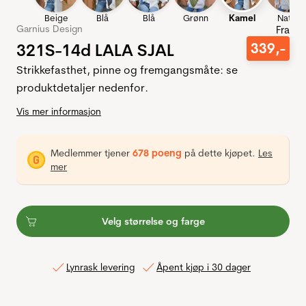
Beige
Blå
Blå
Grønn
Kamel
Natur
Garnius Design
Fra
321S-14d LALA SJAL
339
,-
Strikkefasthet, pinne og fremgangsmåte: se
produktdetaljer nedenfor.
Vis mer informasjon
Medlemmer tjener
678 poeng
på dette kjøpet.
Les
mer
Velg størrelse og farge
Lynrask levering
Åpent kjøp i 30 dager