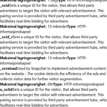
Maksimal lagringsvarighet
: 1 dag
Type
: HTTP-informasjonskapse
_scid
Sets a unique ID for the visitor, that allows third party
advertisers to target the visitor with relevant advertisement. This
pairing service is provided by third party advertisement hubs, whi
facilitates real-time bidding for advertisers.
Maksimal lagringsvarighet
: 13 måneder
Type
: HTTP-
informasjonskapsel
_scid_r
Sets a unique ID for the visitor, that allows third party
advertisers to target the visitor with relevant advertisement. This
pairing service is provided by third party advertisement hubs, whi
facilitates real-time bidding for advertisers.
Maksimal lagringsvarighet
: 13 måneder
Type
: HTTP-
informasjonskapsel
_screload
Used by Snapchat to implement advertisement content
on the website - The cookie detects the efficiency of the ads and
collects visitor data for further visitor segmentation.
Maksimal lagringsvarighet
: Økt
Type
: HTTP-informasjonskapsel
u_sclid
Sets a unique ID for the visitor, that allows third party
advertisers to target the visitor with relevant advertisement. This
pairing service is provided by third party advertisement hubs, whi
facilitates real-time bidding for advertisers.