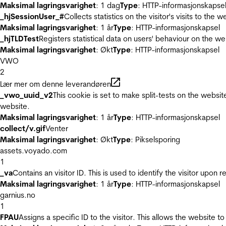
Maksimal lagringsvarighet
: 1 dag
Type
: HTTP-informasjonskapse
_hjSessionUser_#
Collects statistics on the visitor's visits to t
Maksimal lagringsvarighet
: 1 år
Type
: HTTP-informasjonskapsel
_hjTLDTest
Registers statistical data on users' behaviour on the we
Maksimal lagringsvarighet
: Økt
Type
: HTTP-informasjonskapsel
VWO
2
Lær mer om denne leverandøren
_vwo_uuid_v2
This cookie is set to make split-tests on the websi
website.
Maksimal lagringsvarighet
: 1 år
Type
: HTTP-informasjonskapsel
collect/v.gif
Venter
Maksimal lagringsvarighet
: Økt
Type
: Pikselsporing
assets.voyado.com
1
_va
Contains an visitor ID. This is used to identify the visitor upon 
Maksimal lagringsvarighet
: 1 år
Type
: HTTP-informasjonskapsel
garnius.no
1
FPAU
Assigns a specific ID to the visitor. This allows the website to