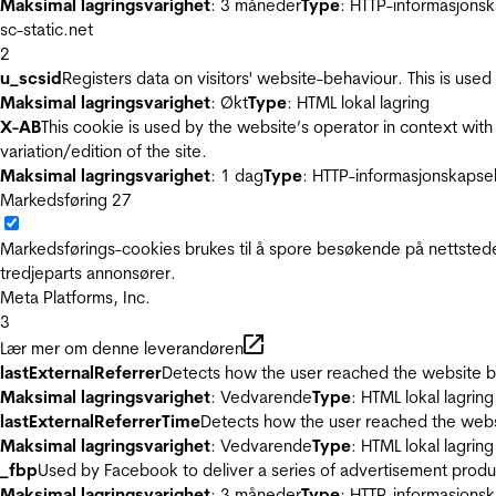
Maksimal lagringsvarighet
: 3 måneder
Type
: HTTP-informasjonsk
sc-static.net
2
u_scsid
Registers data on visitors' website-behaviour. This is used 
Maksimal lagringsvarighet
: Økt
Type
: HTML lokal lagring
X-AB
This cookie is used by the website’s operator in context with 
variation/edition of the site.
Maksimal lagringsvarighet
: 1 dag
Type
: HTTP-informasjonskapse
Markedsføring
27
Markedsførings-cookies brukes til å spore besøkende på nettstede
tredjeparts annonsører.
Meta Platforms, Inc.
3
Lær mer om denne leverandøren
lastExternalReferrer
Detects how the user reached the website by 
Maksimal lagringsvarighet
: Vedvarende
Type
: HTML lokal lagring
lastExternalReferrerTime
Detects how the user reached the websi
Maksimal lagringsvarighet
: Vedvarende
Type
: HTML lokal lagring
_fbp
Used by Facebook to deliver a series of advertisement product
Maksimal lagringsvarighet
: 3 måneder
Type
: HTTP-informasjonsk