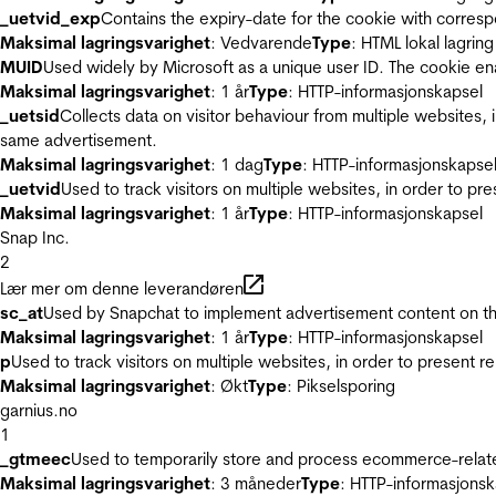
_uetvid_exp
Contains the expiry-date for the cookie with corres
Maksimal lagringsvarighet
: Vedvarende
Type
: HTML lokal lagring
MUID
Used widely by Microsoft as a unique user ID. The cookie en
Maksimal lagringsvarighet
: 1 år
Type
: HTTP-informasjonskapsel
_uetsid
Collects data on visitor behaviour from multiple websites, 
same advertisement.
Maksimal lagringsvarighet
: 1 dag
Type
: HTTP-informasjonskapse
_uetvid
Used to track visitors on multiple websites, in order to pr
Maksimal lagringsvarighet
: 1 år
Type
: HTTP-informasjonskapsel
Snap Inc.
2
Lær mer om denne leverandøren
sc_at
Used by Snapchat to implement advertisement content on the w
Maksimal lagringsvarighet
: 1 år
Type
: HTTP-informasjonskapsel
p
Used to track visitors on multiple websites, in order to present 
Maksimal lagringsvarighet
: Økt
Type
: Pikselsporing
garnius.no
1
_gtmeec
Used to temporarily store and process ecommerce-related 
Maksimal lagringsvarighet
: 3 måneder
Type
: HTTP-informasjonsk