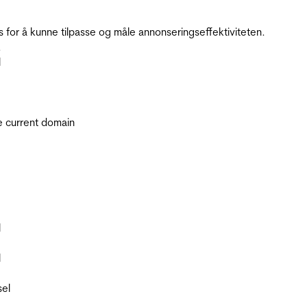
for å kunne tilpasse og måle annonseringseffektiviteten.
.
l
he current domain
l
l
sel