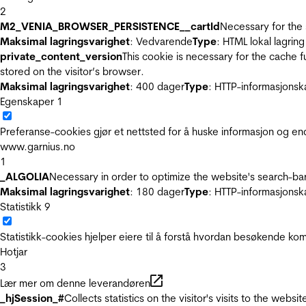
2
M2_VENIA_BROWSER_PERSISTENCE__cartId
Necessary for the 
Maksimal lagringsvarighet
: Vedvarende
Type
: HTML lokal lagring
private_content_version
This cookie is necessary for the cache 
stored on the visitor’s browser.
Maksimal lagringsvarighet
: 400 dager
Type
: HTTP-informasjonsk
Egenskaper
1
Preferanse-cookies gjør et nettsted for å huske informasjon og end
www.garnius.no
1
_ALGOLIA
Necessary in order to optimize the website's search-bar
Maksimal lagringsvarighet
: 180 dager
Type
: HTTP-informasjonsk
Statistikk
9
Statistikk-cookies hjelper eiere til å forstå hvordan besøkende 
Hotjar
3
Lær mer om denne leverandøren
_hjSession_#
Collects statistics on the visitor's visits to the we