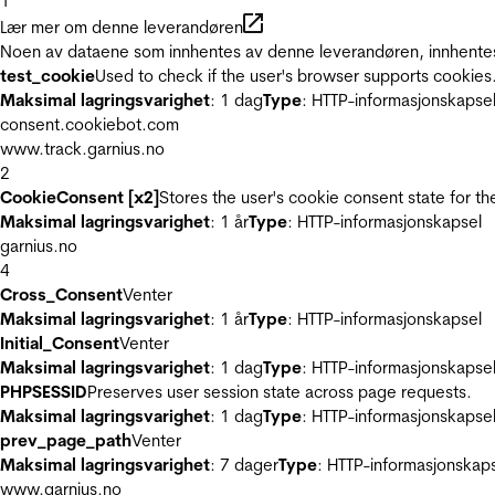
1
Lær mer om denne leverandøren
Noen av dataene som innhentes av denne leverandøren, innhentes 
test_cookie
Used to check if the user's browser supports cookies
Maksimal lagringsvarighet
: 1 dag
Type
: HTTP-informasjonskapse
consent.cookiebot.com
www.track.garnius.no
2
CookieConsent [x2]
Stores the user's cookie consent state for t
Maksimal lagringsvarighet
: 1 år
Type
: HTTP-informasjonskapsel
garnius.no
4
Cross_Consent
Venter
Maksimal lagringsvarighet
: 1 år
Type
: HTTP-informasjonskapsel
Initial_Consent
Venter
Maksimal lagringsvarighet
: 1 dag
Type
: HTTP-informasjonskapse
PHPSESSID
Preserves user session state across page requests.
Maksimal lagringsvarighet
: 1 dag
Type
: HTTP-informasjonskapse
prev_page_path
Venter
Maksimal lagringsvarighet
: 7 dager
Type
: HTTP-informasjonskap
www.garnius.no