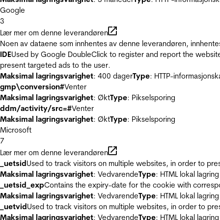
Google
3
Lær mer om denne leverandøren
Noen av dataene som innhentes av denne leverandøren, innhentes 
IDE
Used by Google DoubleClick to register and report the website u
present targeted ads to the user.
Maksimal lagringsvarighet
: 400 dager
Type
: HTTP-informasjonsk
gmp\conversion#
Venter
Maksimal lagringsvarighet
: Økt
Type
: Pikselsporing
ddm/activity/src=#
Venter
Maksimal lagringsvarighet
: Økt
Type
: Pikselsporing
Microsoft
7
Lær mer om denne leverandøren
_uetsid
Used to track visitors on multiple websites, in order to pr
Maksimal lagringsvarighet
: Vedvarende
Type
: HTML lokal lagring
_uetsid_exp
Contains the expiry-date for the cookie with corres
Maksimal lagringsvarighet
: Vedvarende
Type
: HTML lokal lagring
_uetvid
Used to track visitors on multiple websites, in order to pr
Maksimal lagringsvarighet
: Vedvarende
Type
: HTML lokal lagring