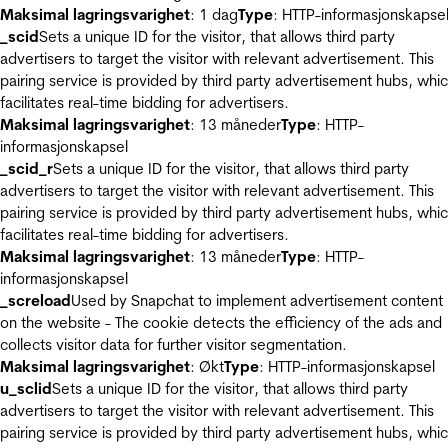
Maksimal lagringsvarighet
: 1 dag
Type
: HTTP-informasjonskapse
_scid
Sets a unique ID for the visitor, that allows third party
advertisers to target the visitor with relevant advertisement. This
pairing service is provided by third party advertisement hubs, whi
facilitates real-time bidding for advertisers.
Maksimal lagringsvarighet
: 13 måneder
Type
: HTTP-
informasjonskapsel
_scid_r
Sets a unique ID for the visitor, that allows third party
advertisers to target the visitor with relevant advertisement. This
pairing service is provided by third party advertisement hubs, whi
facilitates real-time bidding for advertisers.
Maksimal lagringsvarighet
: 13 måneder
Type
: HTTP-
informasjonskapsel
_screload
Used by Snapchat to implement advertisement content
on the website - The cookie detects the efficiency of the ads and
collects visitor data for further visitor segmentation.
Maksimal lagringsvarighet
: Økt
Type
: HTTP-informasjonskapsel
u_sclid
Sets a unique ID for the visitor, that allows third party
advertisers to target the visitor with relevant advertisement. This
pairing service is provided by third party advertisement hubs, whi