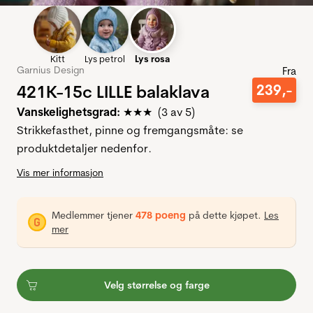
Kitt
Lys petrol
Lys rosa
Garnius Design
Fra
421K-15c LILLE balaklava
239
,-
Vanskelighetsgrad:
★★★ (3 av 5)
Strikkefasthet, pinne og fremgangsmåte: se
produktdetaljer nedenfor.
Vis mer informasjon
Medlemmer tjener
478 poeng
på dette kjøpet.
Les
mer
Velg størrelse og farge