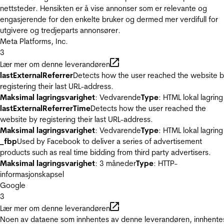
nettsteder. Hensikten er å vise annonser som er relevante og
engasjerende for den enkelte bruker og dermed mer verdifull for
utgivere og tredjeparts annonsører.
Meta Platforms, Inc.
3
Lær mer om denne leverandøren
lastExternalReferrer
Detects how the user reached the website 
registering their last URL-address.
Maksimal lagringsvarighet
: Vedvarende
Type
: HTML lokal lagring
lastExternalReferrerTime
Detects how the user reached the
website by registering their last URL-address.
Maksimal lagringsvarighet
: Vedvarende
Type
: HTML lokal lagring
_fbp
Used by Facebook to deliver a series of advertisement
products such as real time bidding from third party advertisers.
Maksimal lagringsvarighet
: 3 måneder
Type
: HTTP-
informasjonskapsel
Google
3
Lær mer om denne leverandøren
Noen av dataene som innhentes av denne leverandøren, innhente