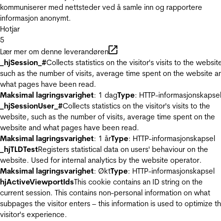
kommuniserer med nettsteder ved å samle inn og rapportere
informasjon anonymt.
Hotjar
5
Lær mer om denne leverandøren
_hjSession_#
Collects statistics on the visitor's visits to the websit
such as the number of visits, average time spent on the website a
what pages have been read.
Maksimal lagringsvarighet
: 1 dag
Type
: HTTP-informasjonskapse
_hjSessionUser_#
Collects statistics on the visitor's visits to the
website, such as the number of visits, average time spent on the
website and what pages have been read.
Maksimal lagringsvarighet
: 1 år
Type
: HTTP-informasjonskapsel
_hjTLDTest
Registers statistical data on users' behaviour on the
website. Used for internal analytics by the website operator.
Maksimal lagringsvarighet
: Økt
Type
: HTTP-informasjonskapsel
hjActiveViewportIds
This cookie contains an ID string on the
current session. This contains non-personal information on what
subpages the visitor enters – this information is used to optimize t
visitor's experience.