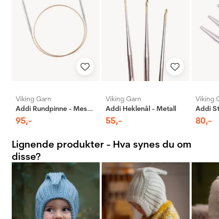
Viking Garn
Viking Garn
Viking 
Addi Rundpinne - Messing
Addi Heklenål - Metall
95
,-
55
,-
80
,-
Lignende produkter - Hva synes du om
disse?