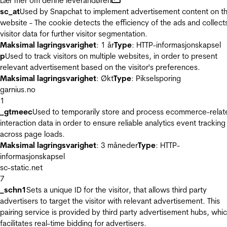
Lær mer om denne leverandøren
sc_at
Used by Snapchat to implement advertisement content on t
website - The cookie detects the efficiency of the ads and collect
visitor data for further visitor segmentation.
Maksimal lagringsvarighet
: 1 år
Type
: HTTP-informasjonskapsel
p
Used to track visitors on multiple websites, in order to present
relevant advertisement based on the visitor's preferences.
Maksimal lagringsvarighet
: Økt
Type
: Pikselsporing
garnius.no
1
_gtmeec
Used to temporarily store and process ecommerce-relat
interaction data in order to ensure reliable analytics event tracking
across page loads.
Maksimal lagringsvarighet
: 3 måneder
Type
: HTTP-
informasjonskapsel
sc-static.net
7
_schn1
Sets a unique ID for the visitor, that allows third party
advertisers to target the visitor with relevant advertisement. This
pairing service is provided by third party advertisement hubs, whi
facilitates real-time bidding for advertisers.