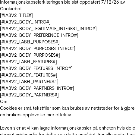
Informasjonskapselerklæringen ble sist oppdatert 7/12/26 av
Cookiebot
[#IABV2_TITLE#]
[#IABV2_BODY_INTRO#]
[#IABV2_BODY_LEGITIMATE_INTEREST_INTRO#]
[#IABV2_BODY_PREFERENCE_INTRO#]
[#IABV2_LABEL_PURPOSES#]
[#IABV2_BODY_PURPOSES_INTRO#]
[#IABV2_BODY_PURPOSES#]
[#IABV2_LABEL_FEATURES#]
[#IABV2_BODY_FEATURES_INTRO#]
[#IABV2_BODY_FEATURES#]
[#IABV2_LABEL_PARTNERS#]
[#IABV2_BODY_PARTNERS_INTRO#]
[#IABV2_BODY_PARTNERS#]
Om
Cookies er små tekstfiler som kan brukes av nettsteder for å gjøre
en brukers opplevelse mer effektiv.
Loven sier at vi kan lagre informasjonskapsler på enheten hvis de e
strengt nødvendig for driften av dette området. For alle andre typ