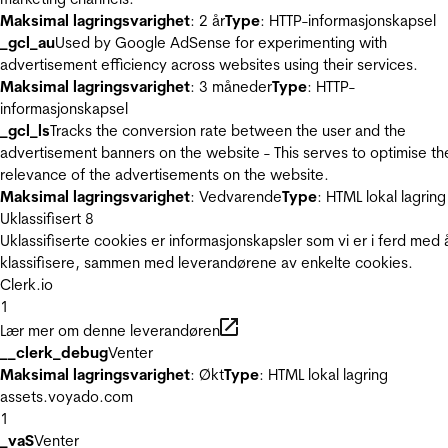
Maksimal lagringsvarighet
: 2 år
Type
: HTTP-informasjonskapsel
_gcl_au
Used by Google AdSense for experimenting with
advertisement efficiency across websites using their services.
Maksimal lagringsvarighet
: 3 måneder
Type
: HTTP-
informasjonskapsel
_gcl_ls
Tracks the conversion rate between the user and the
advertisement banners on the website - This serves to optimise th
relevance of the advertisements on the website.
Maksimal lagringsvarighet
: Vedvarende
Type
: HTML lokal lagring
Uklassifisert
8
Uklassifiserte cookies er informasjonskapsler som vi er i ferd med 
klassifisere, sammen med leverandørene av enkelte cookies.
Clerk.io
1
Lær mer om denne leverandøren
__clerk_debug
Venter
Maksimal lagringsvarighet
: Økt
Type
: HTML lokal lagring
assets.voyado.com
1
_vaS
Venter