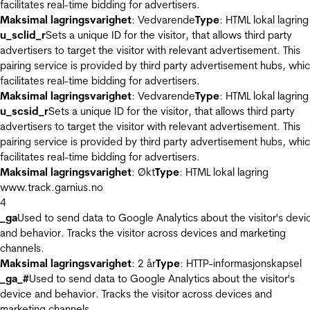
facilitates real-time bidding for advertisers.
Maksimal lagringsvarighet
: Vedvarende
Type
: HTML lokal lagring
u_sclid_r
Sets a unique ID for the visitor, that allows third party
advertisers to target the visitor with relevant advertisement. This
pairing service is provided by third party advertisement hubs, whi
facilitates real-time bidding for advertisers.
Maksimal lagringsvarighet
: Vedvarende
Type
: HTML lokal lagring
u_scsid_r
Sets a unique ID for the visitor, that allows third party
advertisers to target the visitor with relevant advertisement. This
pairing service is provided by third party advertisement hubs, whi
facilitates real-time bidding for advertisers.
Maksimal lagringsvarighet
: Økt
Type
: HTML lokal lagring
www.track.garnius.no
4
_ga
Used to send data to Google Analytics about the visitor's devi
and behavior. Tracks the visitor across devices and marketing
channels.
Maksimal lagringsvarighet
: 2 år
Type
: HTTP-informasjonskapsel
_ga_#
Used to send data to Google Analytics about the visitor's
device and behavior. Tracks the visitor across devices and
marketing channels.