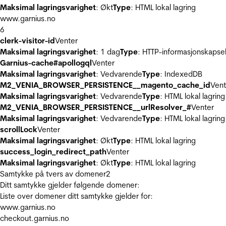
Maksimal lagringsvarighet
: Økt
Type
: HTML lokal lagring
www.garnius.no
6
clerk-visitor-id
Venter
Maksimal lagringsvarighet
: 1 dag
Type
: HTTP-informasjonskapse
Garnius-cache#apollogql
Venter
Maksimal lagringsvarighet
: Vedvarende
Type
: IndexedDB
M2_VENIA_BROWSER_PERSISTENCE__magento_cache_id
Vent
Maksimal lagringsvarighet
: Vedvarende
Type
: HTML lokal lagring
M2_VENIA_BROWSER_PERSISTENCE__urlResolver_#
Venter
Maksimal lagringsvarighet
: Vedvarende
Type
: HTML lokal lagring
scrollLock
Venter
Maksimal lagringsvarighet
: Økt
Type
: HTML lokal lagring
success_login_redirect_path
Venter
Maksimal lagringsvarighet
: Økt
Type
: HTML lokal lagring
Samtykke på tvers av domener
2
Ditt samtykke gjelder følgende domener:
Liste over domener ditt samtykke gjelder for:
www.garnius.no
checkout.garnius.no