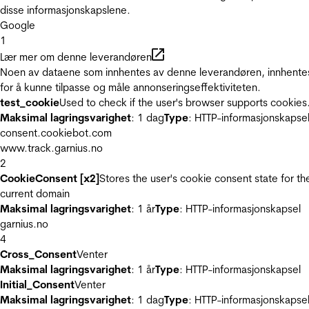
disse informasjonskapslene.
Google
1
Lær mer om denne leverandøren
Noen av dataene som innhentes av denne leverandøren, innhente
for å kunne tilpasse og måle annonseringseffektiviteten.
test_cookie
Used to check if the user's browser supports cookies
Maksimal lagringsvarighet
: 1 dag
Type
: HTTP-informasjonskapse
consent.cookiebot.com
www.track.garnius.no
2
CookieConsent [x2]
Stores the user's cookie consent state for th
current domain
Maksimal lagringsvarighet
: 1 år
Type
: HTTP-informasjonskapsel
garnius.no
4
Cross_Consent
Venter
Maksimal lagringsvarighet
: 1 år
Type
: HTTP-informasjonskapsel
Initial_Consent
Venter
Maksimal lagringsvarighet
: 1 dag
Type
: HTTP-informasjonskapse