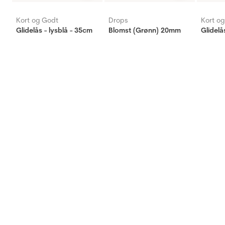
Kort og Godt
Drops
Kort o
Glidelås - lysblå - 35cm
Blomst (Grønn) 20mm
Glidelå