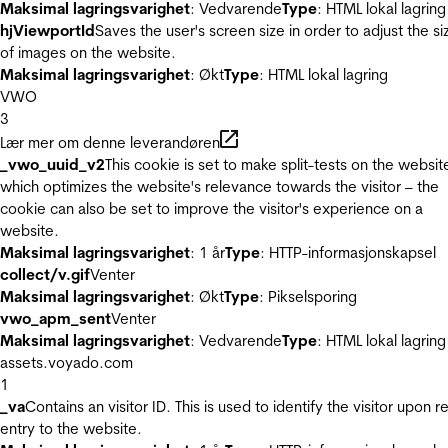
Maksimal lagringsvarighet
: Vedvarende
Type
: HTML lokal lagring
hjViewportId
Saves the user's screen size in order to adjust the si
of images on the website.
Maksimal lagringsvarighet
: Økt
Type
: HTML lokal lagring
VWO
3
Lær mer om denne leverandøren
_vwo_uuid_v2
This cookie is set to make split-tests on the websit
which optimizes the website's relevance towards the visitor – the
cookie can also be set to improve the visitor's experience on a
website.
Maksimal lagringsvarighet
: 1 år
Type
: HTTP-informasjonskapsel
collect/v.gif
Venter
Maksimal lagringsvarighet
: Økt
Type
: Pikselsporing
vwo_apm_sent
Venter
Maksimal lagringsvarighet
: Vedvarende
Type
: HTML lokal lagring
assets.voyado.com
1
_va
Contains an visitor ID. This is used to identify the visitor upon r
entry to the website.