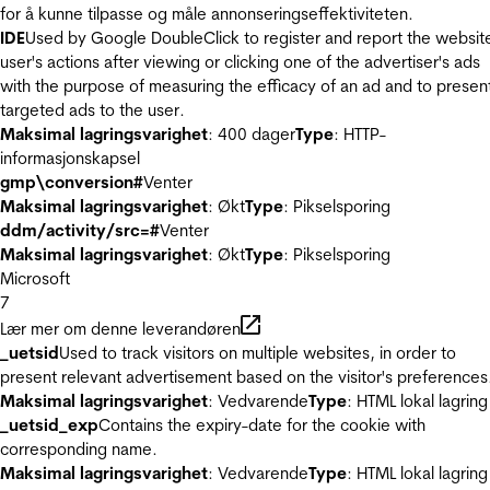
for å kunne tilpasse og måle annonseringseffektiviteten.
IDE
Used by Google DoubleClick to register and report the websit
user's actions after viewing or clicking one of the advertiser's ads
with the purpose of measuring the efficacy of an ad and to presen
targeted ads to the user.
Maksimal lagringsvarighet
: 400 dager
Type
: HTTP-
informasjonskapsel
gmp\conversion#
Venter
Maksimal lagringsvarighet
: Økt
Type
: Pikselsporing
ddm/activity/src=#
Venter
Maksimal lagringsvarighet
: Økt
Type
: Pikselsporing
Microsoft
7
Lær mer om denne leverandøren
_uetsid
Used to track visitors on multiple websites, in order to
present relevant advertisement based on the visitor's preferences
Maksimal lagringsvarighet
: Vedvarende
Type
: HTML lokal lagring
_uetsid_exp
Contains the expiry-date for the cookie with
corresponding name.
Maksimal lagringsvarighet
: Vedvarende
Type
: HTML lokal lagring