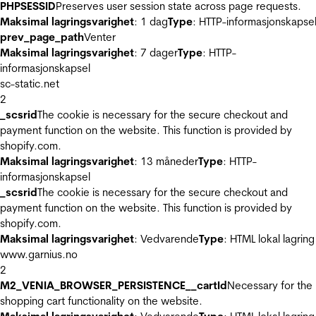
PHPSESSID
Preserves user session state across page requests.
Maksimal lagringsvarighet
: 1 dag
Type
: HTTP-informasjonskapse
prev_page_path
Venter
Maksimal lagringsvarighet
: 7 dager
Type
: HTTP-
informasjonskapsel
sc-static.net
2
_scsrid
The cookie is necessary for the secure checkout and
payment function on the website. This function is provided by
shopify.com.
Maksimal lagringsvarighet
: 13 måneder
Type
: HTTP-
informasjonskapsel
_scsrid
The cookie is necessary for the secure checkout and
payment function on the website. This function is provided by
shopify.com.
Maksimal lagringsvarighet
: Vedvarende
Type
: HTML lokal lagring
www.garnius.no
2
M2_VENIA_BROWSER_PERSISTENCE__cartId
Necessary for the
shopping cart functionality on the website.