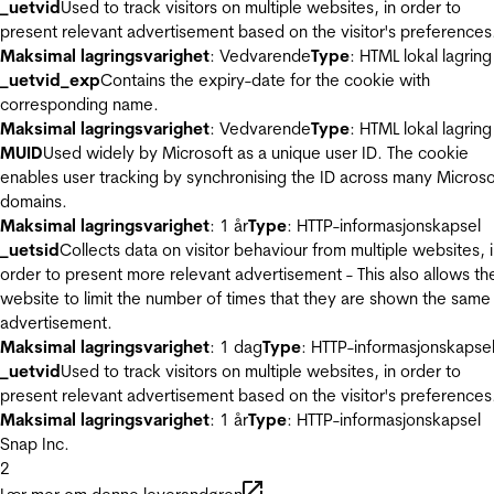
_uetvid
Used to track visitors on multiple websites, in order to
present relevant advertisement based on the visitor's preferences
Maksimal lagringsvarighet
: Vedvarende
Type
: HTML lokal lagring
_uetvid_exp
Contains the expiry-date for the cookie with
corresponding name.
Maksimal lagringsvarighet
: Vedvarende
Type
: HTML lokal lagring
MUID
Used widely by Microsoft as a unique user ID. The cookie
enables user tracking by synchronising the ID across many Microso
domains.
Maksimal lagringsvarighet
: 1 år
Type
: HTTP-informasjonskapsel
_uetsid
Collects data on visitor behaviour from multiple websites, 
order to present more relevant advertisement - This also allows th
website to limit the number of times that they are shown the same
advertisement.
Maksimal lagringsvarighet
: 1 dag
Type
: HTTP-informasjonskapse
_uetvid
Used to track visitors on multiple websites, in order to
present relevant advertisement based on the visitor's preferences
Maksimal lagringsvarighet
: 1 år
Type
: HTTP-informasjonskapsel
Snap Inc.
2