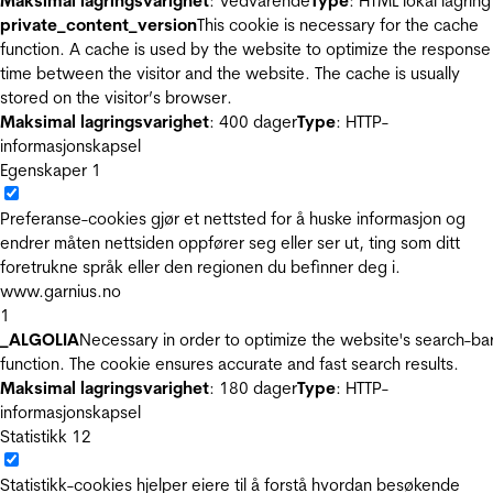
Maksimal lagringsvarighet
: Vedvarende
Type
: HTML lokal lagring
private_content_version
This cookie is necessary for the cache
function. A cache is used by the website to optimize the response
time between the visitor and the website. The cache is usually
stored on the visitor’s browser.
Maksimal lagringsvarighet
: 400 dager
Type
: HTTP-
informasjonskapsel
Egenskaper
1
Preferanse-cookies gjør et nettsted for å huske informasjon og
endrer måten nettsiden oppfører seg eller ser ut, ting som ditt
foretrukne språk eller den regionen du befinner deg i.
www.garnius.no
1
_ALGOLIA
Necessary in order to optimize the website's search-ba
function. The cookie ensures accurate and fast search results.
Maksimal lagringsvarighet
: 180 dager
Type
: HTTP-
informasjonskapsel
Statistikk
12
Statistikk-cookies hjelper eiere til å forstå hvordan besøkende