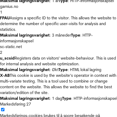
Maksimal lagringsvarighet
: 1 år
Type
: HTTP-informasjonskapsel
garnius.no
1
FPAU
Assigns a specific ID to the visitor. This allows the website to
determine the number of specific user-visits for analysis and
statistics.
Maksimal lagringsvarighet
: 3 måneder
Type
: HTTP-
informasjonskapsel
sc-static.net
2
u_scsid
Registers data on visitors' website-behaviour. This is used
for internal analysis and website optimization.
Maksimal lagringsvarighet
: Økt
Type
: HTML lokal lagring
X-AB
This cookie is used by the website’s operator in context with
multi-variate testing. This is a tool used to combine or change
content on the website. This allows the website to find the best
variation/edition of the site.
Maksimal lagringsvarighet
: 1 dag
Type
: HTTP-informasjonskapse
Markedsføring
27
Markedsførings-cookies brukes til å spore besøkende på