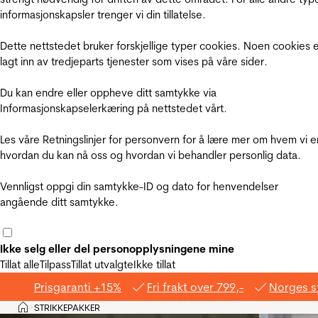
informasjonskapsler trenger vi din tillatelse.
Dette nettstedet bruker forskjellige typer cookies. Noen cookies 
lagt inn av tredjeparts tjenester som vises på våre sider.
Du kan endre eller oppheve ditt samtykke via
Informasjonskapselerkæring på nettstedet vårt.
Les våre Retningslinjer for personvern for å lære mer om hvem vi e
hvordan du kan nå oss og hvordan vi behandler personlig data.
Vennligst oppgi din samtykke-ID og dato for henvendelser
angående ditt samtykke.
Ikke selg eller del personopplysningene mine
Tillat alle
Tilpass
Tillat utvalgte
Ikke tillat
Prisgaranti +15%
Fri frakt over 799,-
Norges s
Hjem
STRIKKEPAKKER
>