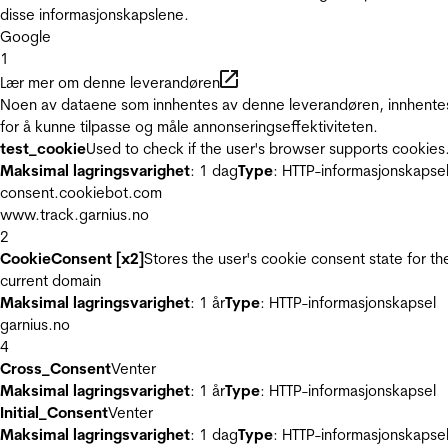
disse informasjonskapslene.
Google
1
Lær mer om denne leverandøren
Noen av dataene som innhentes av denne leverandøren, innhente
for å kunne tilpasse og måle annonseringseffektiviteten.
test_cookie
Used to check if the user's browser supports cookies
Maksimal lagringsvarighet
: 1 dag
Type
: HTTP-informasjonskapse
consent.cookiebot.com
www.track.garnius.no
2
CookieConsent [x2]
Stores the user's cookie consent state for th
current domain
Maksimal lagringsvarighet
: 1 år
Type
: HTTP-informasjonskapsel
garnius.no
4
Cross_Consent
Venter
Maksimal lagringsvarighet
: 1 år
Type
: HTTP-informasjonskapsel
Initial_Consent
Venter
Maksimal lagringsvarighet
: 1 dag
Type
: HTTP-informasjonskapse