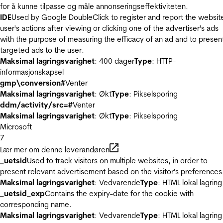
for å kunne tilpasse og måle annonseringseffektiviteten.
IDE
Used by Google DoubleClick to register and report the websit
user's actions after viewing or clicking one of the advertiser's ads
with the purpose of measuring the efficacy of an ad and to presen
targeted ads to the user.
Maksimal lagringsvarighet
: 400 dager
Type
: HTTP-
informasjonskapsel
gmp\conversion#
Venter
Maksimal lagringsvarighet
: Økt
Type
: Pikselsporing
ddm/activity/src=#
Venter
Maksimal lagringsvarighet
: Økt
Type
: Pikselsporing
Microsoft
7
Lær mer om denne leverandøren
_uetsid
Used to track visitors on multiple websites, in order to
present relevant advertisement based on the visitor's preferences
Maksimal lagringsvarighet
: Vedvarende
Type
: HTML lokal lagring
_uetsid_exp
Contains the expiry-date for the cookie with
corresponding name.
Maksimal lagringsvarighet
: Vedvarende
Type
: HTML lokal lagring