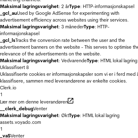
Maksimal lagringsvarighet
: 2 år
Type
: HTTP-informasjonskapsel
_gcl_au
Used by Google AdSense for experimenting with
advertisement efficiency across websites using their services.
Maksimal lagringsvarighet
: 3 måneder
Type
: HTTP-
informasjonskapsel
_gcl_ls
Tracks the conversion rate between the user and the
advertisement banners on the website - This serves to optimise th
relevance of the advertisements on the website.
Maksimal lagringsvarighet
: Vedvarende
Type
: HTML lokal lagring
Uklassifisert
8
Uklassifiserte cookies er informasjonskapsler som vi er i ferd med 
klassifisere, sammen med leverandørene av enkelte cookies.
Clerk.io
1
Lær mer om denne leverandøren
__clerk_debug
Venter
Maksimal lagringsvarighet
: Økt
Type
: HTML lokal lagring
assets.voyado.com
1
_vaS
Venter