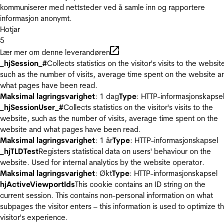
kommuniserer med nettsteder ved å samle inn og rapportere
informasjon anonymt.
Hotjar
5
Lær mer om denne leverandøren
_hjSession_#
Collects statistics on the visitor's visits to the websit
such as the number of visits, average time spent on the website a
what pages have been read.
Maksimal lagringsvarighet
: 1 dag
Type
: HTTP-informasjonskapse
_hjSessionUser_#
Collects statistics on the visitor's visits to the
website, such as the number of visits, average time spent on the
website and what pages have been read.
Maksimal lagringsvarighet
: 1 år
Type
: HTTP-informasjonskapsel
_hjTLDTest
Registers statistical data on users' behaviour on the
website. Used for internal analytics by the website operator.
Maksimal lagringsvarighet
: Økt
Type
: HTTP-informasjonskapsel
hjActiveViewportIds
This cookie contains an ID string on the
current session. This contains non-personal information on what
subpages the visitor enters – this information is used to optimize t
visitor's experience.