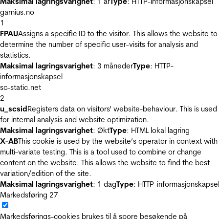
Maksimal lagringsvarighet
: 1 år
Type
: HTTP-informasjonskapsel
garnius.no
1
FPAU
Assigns a specific ID to the visitor. This allows the website to
determine the number of specific user-visits for analysis and
statistics.
Maksimal lagringsvarighet
: 3 måneder
Type
: HTTP-
informasjonskapsel
sc-static.net
2
u_scsid
Registers data on visitors' website-behaviour. This is used
for internal analysis and website optimization.
Maksimal lagringsvarighet
: Økt
Type
: HTML lokal lagring
X-AB
This cookie is used by the website’s operator in context with
multi-variate testing. This is a tool used to combine or change
content on the website. This allows the website to find the best
variation/edition of the site.
Maksimal lagringsvarighet
: 1 dag
Type
: HTTP-informasjonskapse
Markedsføring
27
Markedsførings-cookies brukes til å spore besøkende på