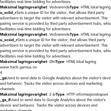
facilitates real-time bidding for advertisers.
Maksimal lagringsvarighet
: Vedvarende
Type
: HTML lokal lagring
u_sclid_r
Sets a unique ID for the visitor, that allows third party
advertisers to target the visitor with relevant advertisement. This
pairing service is provided by third party advertisement hubs, whi
facilitates real-time bidding for advertisers.
Maksimal lagringsvarighet
: Vedvarende
Type
: HTML lokal lagring
u_scsid_r
Sets a unique ID for the visitor, that allows third party
advertisers to target the visitor with relevant advertisement. This
pairing service is provided by third party advertisement hubs, whi
facilitates real-time bidding for advertisers.
Maksimal lagringsvarighet
: Økt
Type
: HTML lokal lagring
www.track.garnius.no
4
_ga
Used to send data to Google Analytics about the visitor's devi
and behavior. Tracks the visitor across devices and marketing
channels.
Maksimal lagringsvarighet
: 2 år
Type
: HTTP-informasjonskapsel
_ga_#
Used to send data to Google Analytics about the visitor's
device and behavior. Tracks the visitor across devices and
marketing channels.