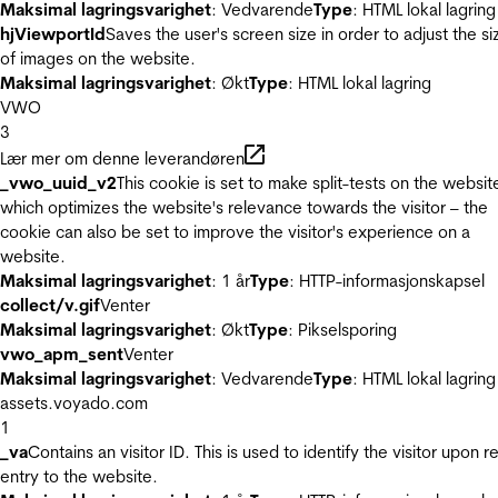
Maksimal lagringsvarighet
: Vedvarende
Type
: HTML lokal lagring
hjViewportId
Saves the user's screen size in order to adjust the si
of images on the website.
Maksimal lagringsvarighet
: Økt
Type
: HTML lokal lagring
VWO
3
Lær mer om denne leverandøren
_vwo_uuid_v2
This cookie is set to make split-tests on the websit
which optimizes the website's relevance towards the visitor – the
cookie can also be set to improve the visitor's experience on a
website.
Maksimal lagringsvarighet
: 1 år
Type
: HTTP-informasjonskapsel
collect/v.gif
Venter
Maksimal lagringsvarighet
: Økt
Type
: Pikselsporing
vwo_apm_sent
Venter
Maksimal lagringsvarighet
: Vedvarende
Type
: HTML lokal lagring
assets.voyado.com
1
_va
Contains an visitor ID. This is used to identify the visitor upon r
entry to the website.