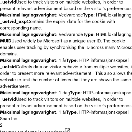
_uetvid
Used to track visitors on multiple websites, in order to
present relevant advertisement based on the visitor's preferences
Maksimal lagringsvarighet
: Vedvarende
Type
: HTML lokal lagring
_uetvid_exp
Contains the expiry-date for the cookie with
corresponding name.
Maksimal lagringsvarighet
: Vedvarende
Type
: HTML lokal lagring
MUID
Used widely by Microsoft as a unique user ID. The cookie
enables user tracking by synchronising the ID across many Microso
domains.
Maksimal lagringsvarighet
: 1 år
Type
: HTTP-informasjonskapsel
_uetsid
Collects data on visitor behaviour from multiple websites, 
order to present more relevant advertisement - This also allows th
website to limit the number of times that they are shown the same
advertisement.
Maksimal lagringsvarighet
: 1 dag
Type
: HTTP-informasjonskapse
_uetvid
Used to track visitors on multiple websites, in order to
present relevant advertisement based on the visitor's preferences
Maksimal lagringsvarighet
: 1 år
Type
: HTTP-informasjonskapsel
Snap Inc.
2