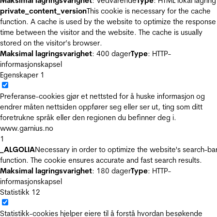
Maksimal lagringsvarighet
: Vedvarende
Type
: HTML lokal lagring
private_content_version
This cookie is necessary for the cache
function. A cache is used by the website to optimize the response
time between the visitor and the website. The cache is usually
stored on the visitor’s browser.
Maksimal lagringsvarighet
: 400 dager
Type
: HTTP-
informasjonskapsel
Egenskaper
1
Preferanse-cookies gjør et nettsted for å huske informasjon og
endrer måten nettsiden oppfører seg eller ser ut, ting som ditt
foretrukne språk eller den regionen du befinner deg i.
www.garnius.no
1
_ALGOLIA
Necessary in order to optimize the website's search-ba
function. The cookie ensures accurate and fast search results.
Maksimal lagringsvarighet
: 180 dager
Type
: HTTP-
informasjonskapsel
Statistikk
12
Statistikk-cookies hjelper eiere til å forstå hvordan besøkende