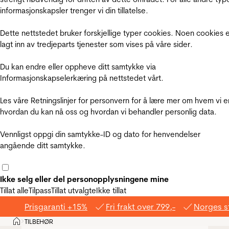
informasjonskapsler trenger vi din tillatelse.
Dette nettstedet bruker forskjellige typer cookies. Noen cookies 
lagt inn av tredjeparts tjenester som vises på våre sider.
Du kan endre eller oppheve ditt samtykke via
Informasjonskapselerkæring på nettstedet vårt.
Les våre Retningslinjer for personvern for å lære mer om hvem vi e
hvordan du kan nå oss og hvordan vi behandler personlig data.
Vennligst oppgi din samtykke-ID og dato for henvendelser
angående ditt samtykke.
Ikke selg eller del personopplysningene mine
Tillat alle
Tilpass
Tillat utvalgte
Ikke tillat
Prisgaranti +15%
Fri frakt over 799,-
Norges s
Hjem
TILBEHØR
>