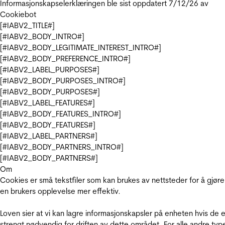
Informasjonskapselerklæringen ble sist oppdatert 7/12/26 av
Cookiebot
[#IABV2_TITLE#]
[#IABV2_BODY_INTRO#]
[#IABV2_BODY_LEGITIMATE_INTEREST_INTRO#]
[#IABV2_BODY_PREFERENCE_INTRO#]
[#IABV2_LABEL_PURPOSES#]
[#IABV2_BODY_PURPOSES_INTRO#]
[#IABV2_BODY_PURPOSES#]
[#IABV2_LABEL_FEATURES#]
[#IABV2_BODY_FEATURES_INTRO#]
[#IABV2_BODY_FEATURES#]
[#IABV2_LABEL_PARTNERS#]
[#IABV2_BODY_PARTNERS_INTRO#]
[#IABV2_BODY_PARTNERS#]
Om
Cookies er små tekstfiler som kan brukes av nettsteder for å gjøre
en brukers opplevelse mer effektiv.
Loven sier at vi kan lagre informasjonskapsler på enheten hvis de e
strengt nødvendig for driften av dette området. For alle andre typ