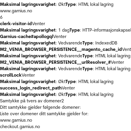
Maksimal lagringsvarighet
: Økt
Type
: HTML lokal lagring
www.garnius.no
6
clerk-visitor-id
Venter
Maksimal lagringsvarighet
: 1 dag
Type
: HTTP-informasjonskapse
Garnius-cache#apollogql
Venter
Maksimal lagringsvarighet
: Vedvarende
Type
: IndexedDB
M2_VENIA_BROWSER_PERSISTENCE__magento_cache_id
Vent
Maksimal lagringsvarighet
: Vedvarende
Type
: HTML lokal lagring
M2_VENIA_BROWSER_PERSISTENCE__urlResolver_#
Venter
Maksimal lagringsvarighet
: Vedvarende
Type
: HTML lokal lagring
scrollLock
Venter
Maksimal lagringsvarighet
: Økt
Type
: HTML lokal lagring
success_login_redirect_path
Venter
Maksimal lagringsvarighet
: Økt
Type
: HTML lokal lagring
Samtykke på tvers av domener
2
Ditt samtykke gjelder følgende domener:
Liste over domener ditt samtykke gjelder for:
www.garnius.no
checkout.garnius.no