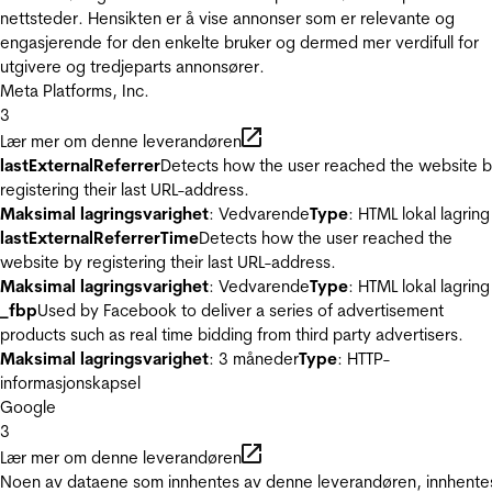
nettsteder. Hensikten er å vise annonser som er relevante og
engasjerende for den enkelte bruker og dermed mer verdifull for
utgivere og tredjeparts annonsører.
Meta Platforms, Inc.
3
Lær mer om denne leverandøren
lastExternalReferrer
Detects how the user reached the website 
registering their last URL-address.
Maksimal lagringsvarighet
: Vedvarende
Type
: HTML lokal lagring
lastExternalReferrerTime
Detects how the user reached the
website by registering their last URL-address.
Maksimal lagringsvarighet
: Vedvarende
Type
: HTML lokal lagring
_fbp
Used by Facebook to deliver a series of advertisement
products such as real time bidding from third party advertisers.
Maksimal lagringsvarighet
: 3 måneder
Type
: HTTP-
informasjonskapsel
Google
3
Lær mer om denne leverandøren
Noen av dataene som innhentes av denne leverandøren, innhente