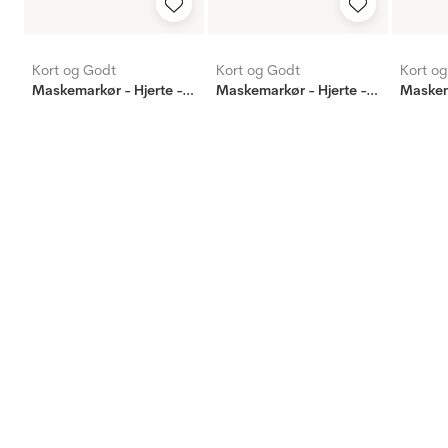
Kort og Godt
Kort og Godt
Kort o
Maskemarkør - Hjerte - gul
Maskemarkør - Hjerte - rød