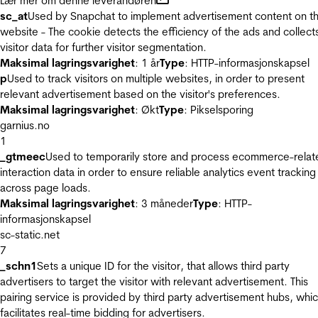
Lær mer om denne leverandøren
sc_at
Used by Snapchat to implement advertisement content on t
website - The cookie detects the efficiency of the ads and collect
visitor data for further visitor segmentation.
Maksimal lagringsvarighet
: 1 år
Type
: HTTP-informasjonskapsel
p
Used to track visitors on multiple websites, in order to present
relevant advertisement based on the visitor's preferences.
Maksimal lagringsvarighet
: Økt
Type
: Pikselsporing
garnius.no
1
_gtmeec
Used to temporarily store and process ecommerce-relat
interaction data in order to ensure reliable analytics event tracking
across page loads.
Maksimal lagringsvarighet
: 3 måneder
Type
: HTTP-
informasjonskapsel
sc-static.net
7
_schn1
Sets a unique ID for the visitor, that allows third party
advertisers to target the visitor with relevant advertisement. This
pairing service is provided by third party advertisement hubs, whi
facilitates real-time bidding for advertisers.