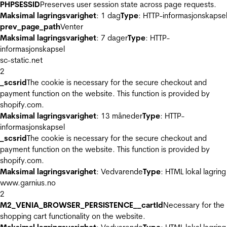
PHPSESSID
Preserves user session state across page requests.
Maksimal lagringsvarighet
: 1 dag
Type
: HTTP-informasjonskapse
prev_page_path
Venter
Maksimal lagringsvarighet
: 7 dager
Type
: HTTP-
informasjonskapsel
sc-static.net
2
_scsrid
The cookie is necessary for the secure checkout and
payment function on the website. This function is provided by
shopify.com.
Maksimal lagringsvarighet
: 13 måneder
Type
: HTTP-
informasjonskapsel
_scsrid
The cookie is necessary for the secure checkout and
payment function on the website. This function is provided by
shopify.com.
Maksimal lagringsvarighet
: Vedvarende
Type
: HTML lokal lagring
www.garnius.no
2
M2_VENIA_BROWSER_PERSISTENCE__cartId
Necessary for the
shopping cart functionality on the website.