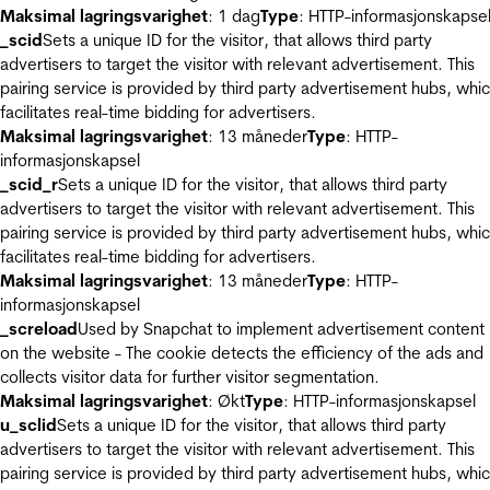
Maksimal lagringsvarighet
: 1 dag
Type
: HTTP-informasjonskapse
_scid
Sets a unique ID for the visitor, that allows third party
advertisers to target the visitor with relevant advertisement. This
pairing service is provided by third party advertisement hubs, whi
facilitates real-time bidding for advertisers.
Maksimal lagringsvarighet
: 13 måneder
Type
: HTTP-
informasjonskapsel
_scid_r
Sets a unique ID for the visitor, that allows third party
advertisers to target the visitor with relevant advertisement. This
pairing service is provided by third party advertisement hubs, whi
facilitates real-time bidding for advertisers.
Maksimal lagringsvarighet
: 13 måneder
Type
: HTTP-
informasjonskapsel
_screload
Used by Snapchat to implement advertisement content
on the website - The cookie detects the efficiency of the ads and
collects visitor data for further visitor segmentation.
Maksimal lagringsvarighet
: Økt
Type
: HTTP-informasjonskapsel
u_sclid
Sets a unique ID for the visitor, that allows third party
advertisers to target the visitor with relevant advertisement. This
pairing service is provided by third party advertisement hubs, whi