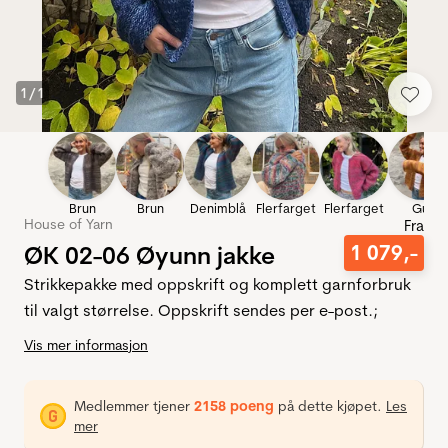
1
/
1
Brun
Brun
Denimblå
Flerfarget
Flerfarget
Gul
House of Yarn
Fra
ØK 02-06 Øyunn jakke
1
079
,-
Strikkepakke med oppskrift og komplett garnforbruk
til valgt størrelse. Oppskrift sendes per e-post.;
Vis mer informasjon
Medlemmer tjener
2158 poeng
på dette kjøpet.
Les
mer