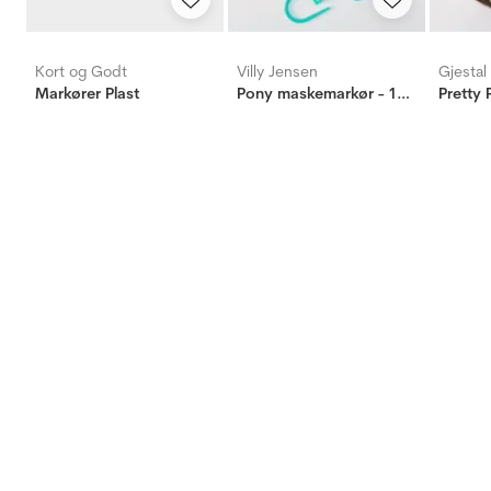
Kort og Godt
Villy Jensen
Gjestal
Markører Plast
Pony maskemarkør - 15 stk, store og små
Pretty P