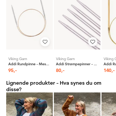
Viking Garn
Viking Garn
Viking 
Addi Rundpinne - Messing
Addi Strømpepinner - Aluminium
95
,-
80
,-
140
,-
Lignende produkter - Hva synes du om
disse?