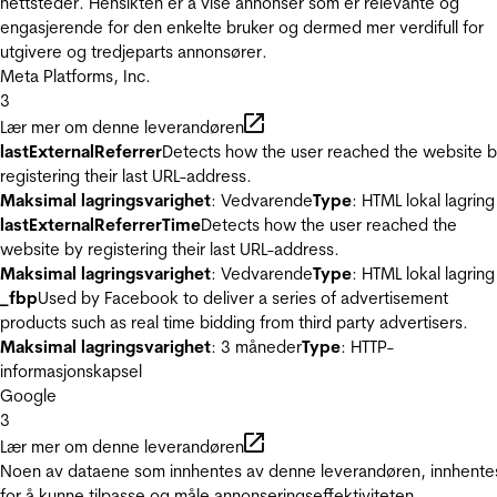
nettsteder. Hensikten er å vise annonser som er relevante og
engasjerende for den enkelte bruker og dermed mer verdifull for
utgivere og tredjeparts annonsører.
Meta Platforms, Inc.
3
Lær mer om denne leverandøren
lastExternalReferrer
Detects how the user reached the website 
registering their last URL-address.
Maksimal lagringsvarighet
: Vedvarende
Type
: HTML lokal lagring
lastExternalReferrerTime
Detects how the user reached the
website by registering their last URL-address.
Maksimal lagringsvarighet
: Vedvarende
Type
: HTML lokal lagring
_fbp
Used by Facebook to deliver a series of advertisement
products such as real time bidding from third party advertisers.
Maksimal lagringsvarighet
: 3 måneder
Type
: HTTP-
informasjonskapsel
Google
3
Lær mer om denne leverandøren
Noen av dataene som innhentes av denne leverandøren, innhente
for å kunne tilpasse og måle annonseringseffektiviteten.