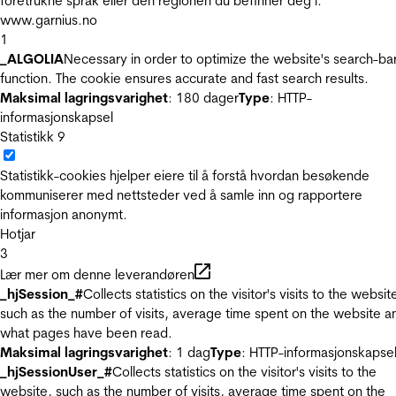
foretrukne språk eller den regionen du befinner deg i.
www.garnius.no
1
_ALGOLIA
Necessary in order to optimize the website's search-ba
function. The cookie ensures accurate and fast search results.
Maksimal lagringsvarighet
: 180 dager
Type
: HTTP-
informasjonskapsel
Statistikk
9
Statistikk-cookies hjelper eiere til å forstå hvordan besøkende
kommuniserer med nettsteder ved å samle inn og rapportere
informasjon anonymt.
Hotjar
3
Lær mer om denne leverandøren
_hjSession_#
Collects statistics on the visitor's visits to the websit
such as the number of visits, average time spent on the website a
what pages have been read.
Maksimal lagringsvarighet
: 1 dag
Type
: HTTP-informasjonskapse
_hjSessionUser_#
Collects statistics on the visitor's visits to the
website, such as the number of visits, average time spent on the