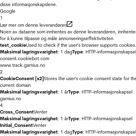
disse informasjonskapslene.
Google
1
Lær mer om denne leverandøren
Noen av dataene som innhentes av denne leverandøren, innhente
for å kunne tilpasse og måle annonseringseffektiviteten.
test_cookie
Used to check if the user's browser supports cookies
Maksimal lagringsvarighet
: 1 dag
Type
: HTTP-informasjonskapse
consent.cookiebot.com
www.track.garnius.no
2
CookieConsent [x2]
Stores the user's cookie consent state for th
current domain
Maksimal lagringsvarighet
: 1 år
Type
: HTTP-informasjonskapsel
garnius.no
4
Cross_Consent
Venter
Maksimal lagringsvarighet
: 1 år
Type
: HTTP-informasjonskapsel
Initial_Consent
Venter
Maksimal lagringsvarighet
: 1 dag
Type
: HTTP-informasjonskapse