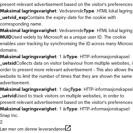
present relevant advertisement based on the visitor's preferences
Maksimal lagringsvarighet
: Vedvarende
Type
: HTML lokal lagring
_uetvid_exp
Contains the expiry-date for the cookie with
corresponding name.
Maksimal lagringsvarighet
: Vedvarende
Type
: HTML lokal lagring
MUID
Used widely by Microsoft as a unique user ID. The cookie
enables user tracking by synchronising the ID across many Microso
domains.
Maksimal lagringsvarighet
: 1 år
Type
: HTTP-informasjonskapsel
_uetsid
Collects data on visitor behaviour from multiple websites, 
order to present more relevant advertisement - This also allows th
website to limit the number of times that they are shown the same
advertisement.
Maksimal lagringsvarighet
: 1 dag
Type
: HTTP-informasjonskapse
_uetvid
Used to track visitors on multiple websites, in order to
present relevant advertisement based on the visitor's preferences
Maksimal lagringsvarighet
: 1 år
Type
: HTTP-informasjonskapsel
Snap Inc.
2
Lær mer om denne leverandøren