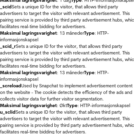
Maksimal lagringsvarighet
: 1 dag
Type
: HTTP-informasjonskapse
_scid
Sets a unique ID for the visitor, that allows third party
advertisers to target the visitor with relevant advertisement. This
pairing service is provided by third party advertisement hubs, whi
facilitates real-time bidding for advertisers.
Maksimal lagringsvarighet
: 13 måneder
Type
: HTTP-
informasjonskapsel
_scid_r
Sets a unique ID for the visitor, that allows third party
advertisers to target the visitor with relevant advertisement. This
pairing service is provided by third party advertisement hubs, whi
facilitates real-time bidding for advertisers.
Maksimal lagringsvarighet
: 13 måneder
Type
: HTTP-
informasjonskapsel
_screload
Used by Snapchat to implement advertisement content
on the website - The cookie detects the efficiency of the ads and
collects visitor data for further visitor segmentation.
Maksimal lagringsvarighet
: Økt
Type
: HTTP-informasjonskapsel
u_sclid
Sets a unique ID for the visitor, that allows third party
advertisers to target the visitor with relevant advertisement. This
pairing service is provided by third party advertisement hubs, whi
facilitates real-time bidding for advertisers.