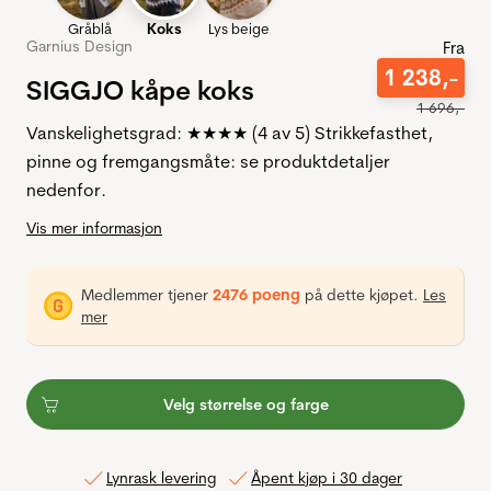
Gråblå
Koks
Lys beige
Garnius Design
Fra
1
238
,-
SIGGJO kåpe koks
1
696
,-
Vanskelighetsgrad: ★★★★ (4 av 5) Strikkefasthet,
pinne og fremgangsmåte: se produktdetaljer
nedenfor.
Vis mer informasjon
Medlemmer tjener
2476 poeng
på dette kjøpet.
Les
mer
Velg størrelse og farge
Lynrask levering
Åpent kjøp i 30 dager