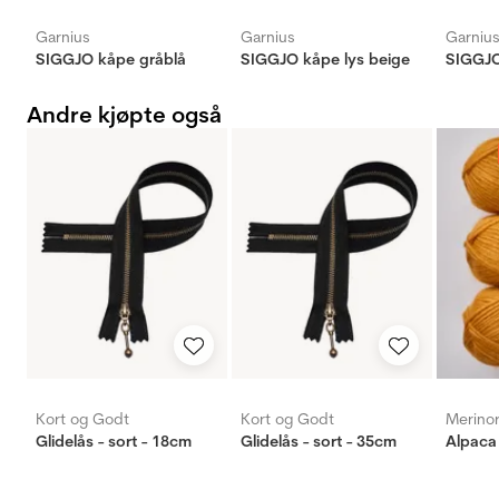
Garnius
Garnius
Garniu
SIGGJO kåpe gråblå
SIGGJO kåpe lys beige
SIGGJO
Andre kjøpte også
Kort og Godt
Kort og Godt
Merino
Glidelås - sort - 18cm
Glidelås - sort - 35cm
Alpaca