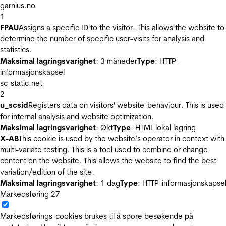
garnius.no
1
FPAU
Assigns a specific ID to the visitor. This allows the website to
determine the number of specific user-visits for analysis and
statistics.
Maksimal lagringsvarighet
: 3 måneder
Type
: HTTP-
informasjonskapsel
sc-static.net
2
u_scsid
Registers data on visitors' website-behaviour. This is used
for internal analysis and website optimization.
Maksimal lagringsvarighet
: Økt
Type
: HTML lokal lagring
X-AB
This cookie is used by the website’s operator in context with
multi-variate testing. This is a tool used to combine or change
content on the website. This allows the website to find the best
variation/edition of the site.
Maksimal lagringsvarighet
: 1 dag
Type
: HTTP-informasjonskapse
Markedsføring
27
Markedsførings-cookies brukes til å spore besøkende på