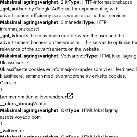
Maksimal lagringsvarighet
: 2 år
Type
: HTTP-informasjonskapsel
_gcl_au
Used by Google AdSense for experimenting with
advertisement efficiency across websites using their services.
Maksimal lagringsvarighet
: 3 måneder
Type
: HTTP-
informasjonskapsel
_gcl_ls
Tracks the conversion rate between the user and the
advertisement banners on the website - This serves to optimise th
relevance of the advertisements on the website.
Maksimal lagringsvarighet
: Vedvarende
Type
: HTML lokal lagring
Uklassifisert
7
Uklassifiserte cookies er informasjonskapsler som vi er i ferd med 
klassifisere, sammen med leverandørene av enkelte cookies.
Clerk.io
1
Lær mer om denne leverandøren
__clerk_debug
Venter
Maksimal lagringsvarighet
: Økt
Type
: HTML lokal lagring
assets.voyado.com
1
_vaS
Venter