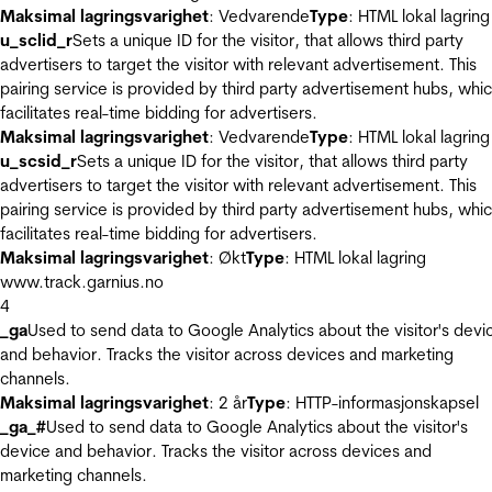
Maksimal lagringsvarighet
: Vedvarende
Type
: HTML lokal lagring
u_sclid_r
Sets a unique ID for the visitor, that allows third party
advertisers to target the visitor with relevant advertisement. This
pairing service is provided by third party advertisement hubs, whi
facilitates real-time bidding for advertisers.
Maksimal lagringsvarighet
: Vedvarende
Type
: HTML lokal lagring
u_scsid_r
Sets a unique ID for the visitor, that allows third party
advertisers to target the visitor with relevant advertisement. This
pairing service is provided by third party advertisement hubs, whi
facilitates real-time bidding for advertisers.
Maksimal lagringsvarighet
: Økt
Type
: HTML lokal lagring
www.track.garnius.no
4
_ga
Used to send data to Google Analytics about the visitor's devi
and behavior. Tracks the visitor across devices and marketing
channels.
Maksimal lagringsvarighet
: 2 år
Type
: HTTP-informasjonskapsel
_ga_#
Used to send data to Google Analytics about the visitor's
device and behavior. Tracks the visitor across devices and
marketing channels.