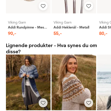
Viking Garn
Viking Garn
Viking 
Addi Rundpinne - Messing
Addi Heklenål - Metall
90
,-
55
,-
80
,-
Lignende produkter - Hva synes du om
disse?