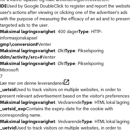
IDE
Used by Google DoubleClick to register and report the websit
user's actions after viewing or clicking one of the advertiser's ads
with the purpose of measuring the efficacy of an ad and to presen
targeted ads to the user.
Maksimal lagringsvarighet
: 400 dager
Type
: HTTP-
informasjonskapsel
gmp\conversion#
Venter
Maksimal lagringsvarighet
: Økt
Type
: Pikselsporing
ddm/activity/src=#
Venter
Maksimal lagringsvarighet
: Økt
Type
: Pikselsporing
Microsoft
7
Lær mer om denne leverandøren
_uetsid
Used to track visitors on multiple websites, in order to
present relevant advertisement based on the visitor's preferences
Maksimal lagringsvarighet
: Vedvarende
Type
: HTML lokal lagring
_uetsid_exp
Contains the expiry-date for the cookie with
corresponding name.
Maksimal lagringsvarighet
: Vedvarende
Type
: HTML lokal lagring
_uetvid
Used to track visitors on multiple websites, in order to