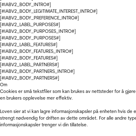
[#IABV2_BODY_INTRO#]
[#IABV2_BODY_LEGITIMATE_INTEREST_INTRO#]
[#IABV2_BODY_PREFERENCE_INTRO#]
[#IABV2_LABEL_PURPOSES#]
[#IABV2_BODY_PURPOSES_INTRO#]
[#IABV2_BODY_PURPOSES#]
[#IABV2_LABEL_FEATURES#]
[#IABV2_BODY_FEATURES_INTRO#]
[#IABV2_BODY_FEATURES#]
[#IABV2_LABEL_PARTNERS#]
[#IABV2_BODY_PARTNERS_INTRO#]
[#IABV2_BODY_PARTNERS#]
Om
Cookies er små tekstfiler som kan brukes av nettsteder for å gjøre
en brukers opplevelse mer effektiv.
Loven sier at vi kan lagre informasjonskapsler på enheten hvis de e
strengt nødvendig for driften av dette området. For alle andre typ
informasjonskapsler trenger vi din tillatelse.