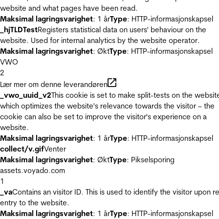
website and what pages have been read.
Maksimal lagringsvarighet
: 1 år
Type
: HTTP-informasjonskapsel
_hjTLDTest
Registers statistical data on users' behaviour on the
website. Used for internal analytics by the website operator.
Maksimal lagringsvarighet
: Økt
Type
: HTTP-informasjonskapsel
VWO
2
Lær mer om denne leverandøren
_vwo_uuid_v2
This cookie is set to make split-tests on the websit
which optimizes the website's relevance towards the visitor – the
cookie can also be set to improve the visitor's experience on a
website.
Maksimal lagringsvarighet
: 1 år
Type
: HTTP-informasjonskapsel
collect/v.gif
Venter
Maksimal lagringsvarighet
: Økt
Type
: Pikselsporing
assets.voyado.com
1
_va
Contains an visitor ID. This is used to identify the visitor upon r
entry to the website.
Maksimal lagringsvarighet
: 1 år
Type
: HTTP-informasjonskapsel