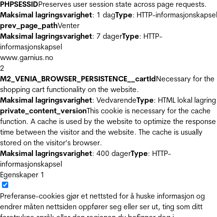
PHPSESSID
Preserves user session state across page requests.
Maksimal lagringsvarighet
: 1 dag
Type
: HTTP-informasjonskapse
prev_page_path
Venter
Maksimal lagringsvarighet
: 7 dager
Type
: HTTP-
informasjonskapsel
www.garnius.no
2
M2_VENIA_BROWSER_PERSISTENCE__cartId
Necessary for the
shopping cart functionality on the website.
Maksimal lagringsvarighet
: Vedvarende
Type
: HTML lokal lagring
private_content_version
This cookie is necessary for the cache
function. A cache is used by the website to optimize the response
time between the visitor and the website. The cache is usually
stored on the visitor’s browser.
Maksimal lagringsvarighet
: 400 dager
Type
: HTTP-
informasjonskapsel
Egenskaper
1
Preferanse-cookies gjør et nettsted for å huske informasjon og
endrer måten nettsiden oppfører seg eller ser ut, ting som ditt