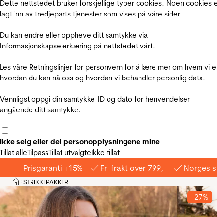
Dette nettstedet bruker forskjellige typer cookies. Noen cookies 
lagt inn av tredjeparts tjenester som vises på våre sider.
Du kan endre eller oppheve ditt samtykke via
Informasjonskapselerkæring på nettstedet vårt.
Les våre Retningslinjer for personvern for å lære mer om hvem vi e
hvordan du kan nå oss og hvordan vi behandler personlig data.
Vennligst oppgi din samtykke-ID og dato for henvendelser
angående ditt samtykke.
Ikke selg eller del personopplysningene mine
Tillat alle
Tilpass
Tillat utvalgte
Ikke tillat
Prisgaranti +15%
Fri frakt over 799,-
Norges s
Hjem
STRIKKEPAKKER
>
-27%