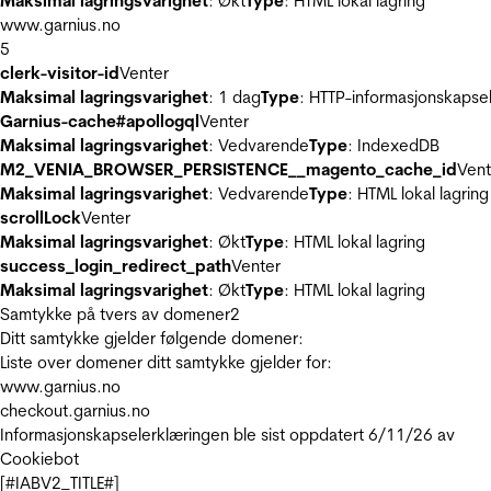
Maksimal lagringsvarighet
: Økt
Type
: HTML lokal lagring
www.garnius.no
5
clerk-visitor-id
Venter
Maksimal lagringsvarighet
: 1 dag
Type
: HTTP-informasjonskapse
Garnius-cache#apollogql
Venter
Maksimal lagringsvarighet
: Vedvarende
Type
: IndexedDB
M2_VENIA_BROWSER_PERSISTENCE__magento_cache_id
Vent
Maksimal lagringsvarighet
: Vedvarende
Type
: HTML lokal lagring
scrollLock
Venter
Maksimal lagringsvarighet
: Økt
Type
: HTML lokal lagring
success_login_redirect_path
Venter
Maksimal lagringsvarighet
: Økt
Type
: HTML lokal lagring
Samtykke på tvers av domener
2
Ditt samtykke gjelder følgende domener:
Liste over domener ditt samtykke gjelder for:
www.garnius.no
checkout.garnius.no
Informasjonskapselerklæringen ble sist oppdatert 6/11/26 av
Cookiebot
[#IABV2_TITLE#]