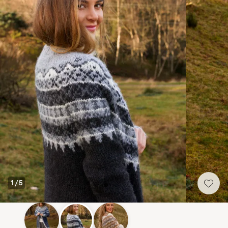
1
/
5