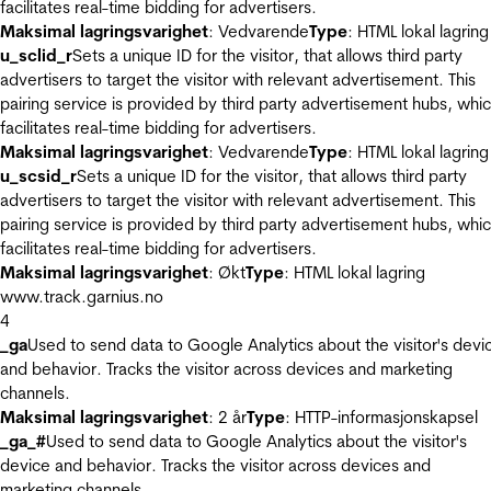
facilitates real-time bidding for advertisers.
Maksimal lagringsvarighet
: Vedvarende
Type
: HTML lokal lagring
u_sclid_r
Sets a unique ID for the visitor, that allows third party
advertisers to target the visitor with relevant advertisement. This
pairing service is provided by third party advertisement hubs, whi
facilitates real-time bidding for advertisers.
Maksimal lagringsvarighet
: Vedvarende
Type
: HTML lokal lagring
u_scsid_r
Sets a unique ID for the visitor, that allows third party
advertisers to target the visitor with relevant advertisement. This
pairing service is provided by third party advertisement hubs, whi
facilitates real-time bidding for advertisers.
Maksimal lagringsvarighet
: Økt
Type
: HTML lokal lagring
www.track.garnius.no
4
_ga
Used to send data to Google Analytics about the visitor's devi
and behavior. Tracks the visitor across devices and marketing
channels.
Maksimal lagringsvarighet
: 2 år
Type
: HTTP-informasjonskapsel
_ga_#
Used to send data to Google Analytics about the visitor's
device and behavior. Tracks the visitor across devices and
marketing channels.