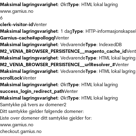
Maksimal lagringsvarighet
: Økt
Type
: HTML lokal lagring
www.garnius.no
6
clerk-visitor-id
Venter
Maksimal lagringsvarighet
: 1 dag
Type
: HTTP-informasjonskapse
Garnius-cache#apollogql
Venter
Maksimal lagringsvarighet
: Vedvarende
Type
: IndexedDB
M2_VENIA_BROWSER_PERSISTENCE__magento_cache_id
Vent
Maksimal lagringsvarighet
: Vedvarende
Type
: HTML lokal lagring
M2_VENIA_BROWSER_PERSISTENCE__urlResolver_#
Venter
Maksimal lagringsvarighet
: Vedvarende
Type
: HTML lokal lagring
scrollLock
Venter
Maksimal lagringsvarighet
: Økt
Type
: HTML lokal lagring
success_login_redirect_path
Venter
Maksimal lagringsvarighet
: Økt
Type
: HTML lokal lagring
Samtykke på tvers av domener
2
Ditt samtykke gjelder følgende domener:
Liste over domener ditt samtykke gjelder for:
www.garnius.no
checkout.garnius.no