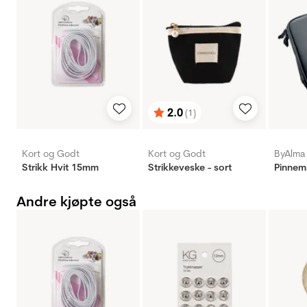
2.0
(1)
Karakter:
av 5 mulige
Kort og Godt
Kort og Godt
ByAlma
Strikk Hvit 15mm
Strikkeveske - sort
Pinnem
Andre kjøpte også