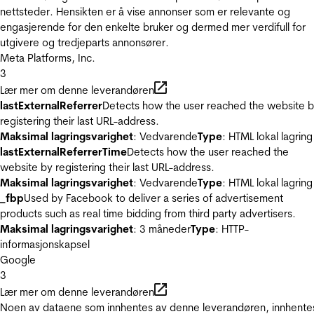
nettsteder. Hensikten er å vise annonser som er relevante og
engasjerende for den enkelte bruker og dermed mer verdifull for
utgivere og tredjeparts annonsører.
Meta Platforms, Inc.
3
Lær mer om denne leverandøren
lastExternalReferrer
Detects how the user reached the website 
registering their last URL-address.
Maksimal lagringsvarighet
: Vedvarende
Type
: HTML lokal lagring
lastExternalReferrerTime
Detects how the user reached the
website by registering their last URL-address.
Maksimal lagringsvarighet
: Vedvarende
Type
: HTML lokal lagring
_fbp
Used by Facebook to deliver a series of advertisement
products such as real time bidding from third party advertisers.
Maksimal lagringsvarighet
: 3 måneder
Type
: HTTP-
informasjonskapsel
Google
3
Lær mer om denne leverandøren
Noen av dataene som innhentes av denne leverandøren, innhente