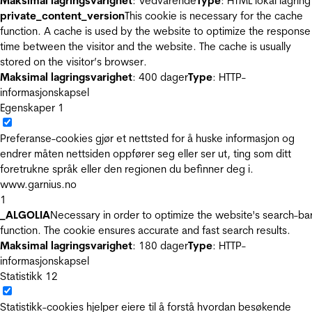
Maksimal lagringsvarighet
: Vedvarende
Type
: HTML lokal lagring
private_content_version
This cookie is necessary for the cache
function. A cache is used by the website to optimize the response
time between the visitor and the website. The cache is usually
stored on the visitor’s browser.
Maksimal lagringsvarighet
: 400 dager
Type
: HTTP-
informasjonskapsel
Egenskaper
1
Preferanse-cookies gjør et nettsted for å huske informasjon og
endrer måten nettsiden oppfører seg eller ser ut, ting som ditt
foretrukne språk eller den regionen du befinner deg i.
www.garnius.no
1
_ALGOLIA
Necessary in order to optimize the website's search-ba
function. The cookie ensures accurate and fast search results.
Maksimal lagringsvarighet
: 180 dager
Type
: HTTP-
informasjonskapsel
Statistikk
12
Statistikk-cookies hjelper eiere til å forstå hvordan besøkende