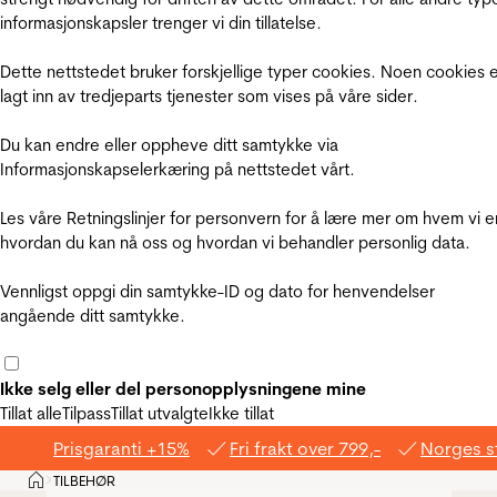
informasjonskapsler trenger vi din tillatelse.
Dette nettstedet bruker forskjellige typer cookies. Noen cookies 
lagt inn av tredjeparts tjenester som vises på våre sider.
Du kan endre eller oppheve ditt samtykke via
Informasjonskapselerkæring på nettstedet vårt.
Les våre Retningslinjer for personvern for å lære mer om hvem vi e
hvordan du kan nå oss og hvordan vi behandler personlig data.
Vennligst oppgi din samtykke-ID og dato for henvendelser
angående ditt samtykke.
Ikke selg eller del personopplysningene mine
Tillat alle
Tilpass
Tillat utvalgte
Ikke tillat
Prisgaranti +15%
Fri frakt over 799,-
Norges s
Hjem
TILBEHØR
>