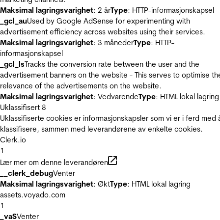
Maksimal lagringsvarighet
: 2 år
Type
: HTTP-informasjonskapsel
_gcl_au
Used by Google AdSense for experimenting with
advertisement efficiency across websites using their services.
Maksimal lagringsvarighet
: 3 måneder
Type
: HTTP-
informasjonskapsel
_gcl_ls
Tracks the conversion rate between the user and the
advertisement banners on the website - This serves to optimise th
relevance of the advertisements on the website.
Maksimal lagringsvarighet
: Vedvarende
Type
: HTML lokal lagring
Uklassifisert
8
Uklassifiserte cookies er informasjonskapsler som vi er i ferd med 
klassifisere, sammen med leverandørene av enkelte cookies.
Clerk.io
1
Lær mer om denne leverandøren
__clerk_debug
Venter
Maksimal lagringsvarighet
: Økt
Type
: HTML lokal lagring
assets.voyado.com
1
_vaS
Venter