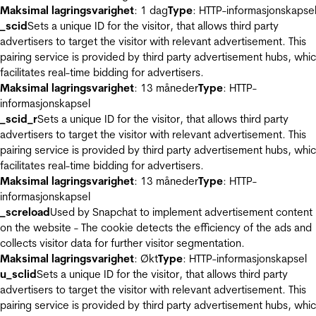
Maksimal lagringsvarighet
: 1 dag
Type
: HTTP-informasjonskapse
_scid
Sets a unique ID for the visitor, that allows third party
advertisers to target the visitor with relevant advertisement. This
pairing service is provided by third party advertisement hubs, whi
facilitates real-time bidding for advertisers.
Maksimal lagringsvarighet
: 13 måneder
Type
: HTTP-
informasjonskapsel
_scid_r
Sets a unique ID for the visitor, that allows third party
advertisers to target the visitor with relevant advertisement. This
pairing service is provided by third party advertisement hubs, whi
facilitates real-time bidding for advertisers.
Maksimal lagringsvarighet
: 13 måneder
Type
: HTTP-
informasjonskapsel
_screload
Used by Snapchat to implement advertisement content
on the website - The cookie detects the efficiency of the ads and
collects visitor data for further visitor segmentation.
Maksimal lagringsvarighet
: Økt
Type
: HTTP-informasjonskapsel
u_sclid
Sets a unique ID for the visitor, that allows third party
advertisers to target the visitor with relevant advertisement. This
pairing service is provided by third party advertisement hubs, whi