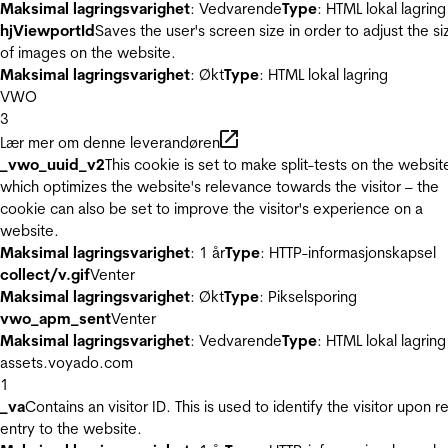
Maksimal lagringsvarighet
: Vedvarende
Type
: HTML lokal lagring
hjViewportId
Saves the user's screen size in order to adjust the si
of images on the website.
Maksimal lagringsvarighet
: Økt
Type
: HTML lokal lagring
VWO
3
Lær mer om denne leverandøren
_vwo_uuid_v2
This cookie is set to make split-tests on the websit
which optimizes the website's relevance towards the visitor – the
cookie can also be set to improve the visitor's experience on a
website.
Maksimal lagringsvarighet
: 1 år
Type
: HTTP-informasjonskapsel
collect/v.gif
Venter
Maksimal lagringsvarighet
: Økt
Type
: Pikselsporing
vwo_apm_sent
Venter
Maksimal lagringsvarighet
: Vedvarende
Type
: HTML lokal lagring
assets.voyado.com
1
_va
Contains an visitor ID. This is used to identify the visitor upon r
entry to the website.