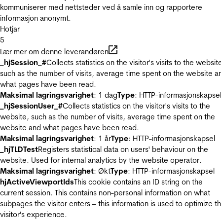
kommuniserer med nettsteder ved å samle inn og rapportere
informasjon anonymt.
Hotjar
5
Lær mer om denne leverandøren
_hjSession_#
Collects statistics on the visitor's visits to the websit
such as the number of visits, average time spent on the website a
what pages have been read.
Maksimal lagringsvarighet
: 1 dag
Type
: HTTP-informasjonskapse
_hjSessionUser_#
Collects statistics on the visitor's visits to the
website, such as the number of visits, average time spent on the
website and what pages have been read.
Maksimal lagringsvarighet
: 1 år
Type
: HTTP-informasjonskapsel
_hjTLDTest
Registers statistical data on users' behaviour on the
website. Used for internal analytics by the website operator.
Maksimal lagringsvarighet
: Økt
Type
: HTTP-informasjonskapsel
hjActiveViewportIds
This cookie contains an ID string on the
current session. This contains non-personal information on what
subpages the visitor enters – this information is used to optimize t
visitor's experience.