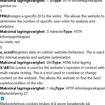
Maksimal lagringsvarighet
: 1 år
Type
: HTTP-informasjonskapsel
garnius.no
1
FPAU
Assigns a specific ID to the visitor. This allows the website to
determine the number of specific user-visits for analysis and
statistics.
Maksimal lagringsvarighet
: 3 måneder
Type
: HTTP-
informasjonskapsel
sc-static.net
2
u_scsid
Registers data on visitors' website-behaviour. This is used
for internal analysis and website optimization.
Maksimal lagringsvarighet
: Økt
Type
: HTML lokal lagring
X-AB
This cookie is used by the website’s operator in context with
multi-variate testing. This is a tool used to combine or change
content on the website. This allows the website to find the best
variation/edition of the site.
Maksimal lagringsvarighet
: 1 dag
Type
: HTTP-informasjonskapse
Markedsføring
27
Markedsførings-cookies brukes til å spore besøkende på