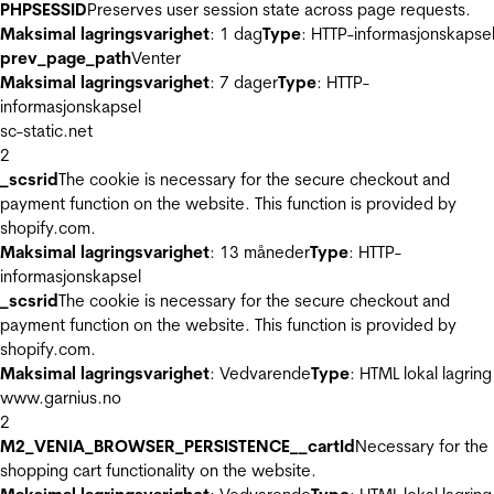
PHPSESSID
Preserves user session state across page requests.
Maksimal lagringsvarighet
: 1 dag
Type
: HTTP-informasjonskapse
prev_page_path
Venter
Maksimal lagringsvarighet
: 7 dager
Type
: HTTP-
informasjonskapsel
sc-static.net
2
_scsrid
The cookie is necessary for the secure checkout and
payment function on the website. This function is provided by
shopify.com.
Maksimal lagringsvarighet
: 13 måneder
Type
: HTTP-
informasjonskapsel
_scsrid
The cookie is necessary for the secure checkout and
payment function on the website. This function is provided by
shopify.com.
Maksimal lagringsvarighet
: Vedvarende
Type
: HTML lokal lagring
www.garnius.no
2
M2_VENIA_BROWSER_PERSISTENCE__cartId
Necessary for the
shopping cart functionality on the website.