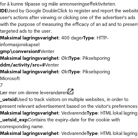
for å kunne tilpasse og måle annonseringseffektiviteten.
IDE
Used by Google DoubleClick to register and report the websit
user's actions after viewing or clicking one of the advertiser's ads
with the purpose of measuring the efficacy of an ad and to presen
targeted ads to the user.
Maksimal lagringsvarighet
: 400 dager
Type
: HTTP-
informasjonskapsel
gmp\conversion#
Venter
Maksimal lagringsvarighet
: Økt
Type
: Pikselsporing
ddm/activity/src=#
Venter
Maksimal lagringsvarighet
: Økt
Type
: Pikselsporing
Microsoft
7
Lær mer om denne leverandøren
_uetsid
Used to track visitors on multiple websites, in order to
present relevant advertisement based on the visitor's preferences
Maksimal lagringsvarighet
: Vedvarende
Type
: HTML lokal lagring
_uetsid_exp
Contains the expiry-date for the cookie with
corresponding name.
Maksimal lagringsvarighet
: Vedvarende
Type
: HTML lokal lagring