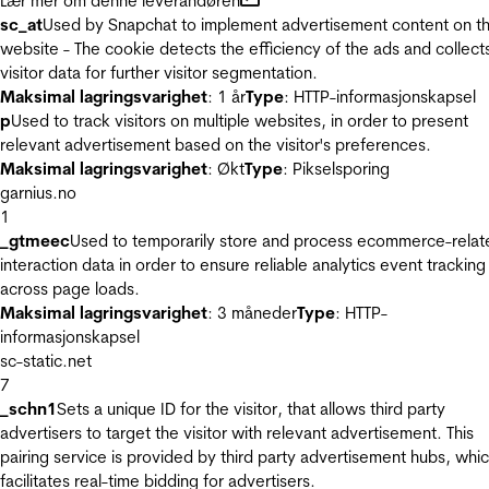
Lær mer om denne leverandøren
sc_at
Used by Snapchat to implement advertisement content on t
website - The cookie detects the efficiency of the ads and collect
visitor data for further visitor segmentation.
Maksimal lagringsvarighet
: 1 år
Type
: HTTP-informasjonskapsel
p
Used to track visitors on multiple websites, in order to present
relevant advertisement based on the visitor's preferences.
Maksimal lagringsvarighet
: Økt
Type
: Pikselsporing
garnius.no
1
_gtmeec
Used to temporarily store and process ecommerce-relat
interaction data in order to ensure reliable analytics event tracking
across page loads.
Maksimal lagringsvarighet
: 3 måneder
Type
: HTTP-
informasjonskapsel
sc-static.net
7
_schn1
Sets a unique ID for the visitor, that allows third party
advertisers to target the visitor with relevant advertisement. This
pairing service is provided by third party advertisement hubs, whi
facilitates real-time bidding for advertisers.