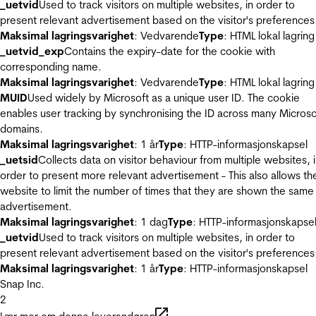
_uetvid
Used to track visitors on multiple websites, in order to
present relevant advertisement based on the visitor's preferences
Maksimal lagringsvarighet
: Vedvarende
Type
: HTML lokal lagring
_uetvid_exp
Contains the expiry-date for the cookie with
corresponding name.
Maksimal lagringsvarighet
: Vedvarende
Type
: HTML lokal lagring
MUID
Used widely by Microsoft as a unique user ID. The cookie
enables user tracking by synchronising the ID across many Microso
domains.
Maksimal lagringsvarighet
: 1 år
Type
: HTTP-informasjonskapsel
_uetsid
Collects data on visitor behaviour from multiple websites, 
order to present more relevant advertisement - This also allows th
website to limit the number of times that they are shown the same
advertisement.
Maksimal lagringsvarighet
: 1 dag
Type
: HTTP-informasjonskapse
_uetvid
Used to track visitors on multiple websites, in order to
present relevant advertisement based on the visitor's preferences
Maksimal lagringsvarighet
: 1 år
Type
: HTTP-informasjonskapsel
Snap Inc.
2