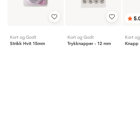
5.
Karak
av 5 
Kort og Godt
Kort og Godt
Kort o
Strikk Hvit 15mm
Trykknapper - 12 mm
Knapp 