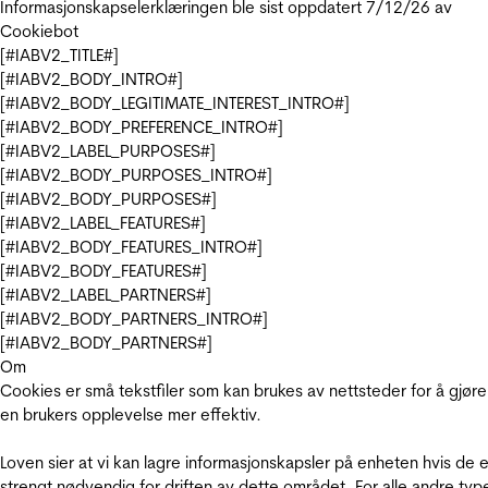
Informasjonskapselerklæringen ble sist oppdatert 7/12/26 av
Cookiebot
[#IABV2_TITLE#]
[#IABV2_BODY_INTRO#]
[#IABV2_BODY_LEGITIMATE_INTEREST_INTRO#]
[#IABV2_BODY_PREFERENCE_INTRO#]
[#IABV2_LABEL_PURPOSES#]
[#IABV2_BODY_PURPOSES_INTRO#]
[#IABV2_BODY_PURPOSES#]
[#IABV2_LABEL_FEATURES#]
[#IABV2_BODY_FEATURES_INTRO#]
[#IABV2_BODY_FEATURES#]
[#IABV2_LABEL_PARTNERS#]
[#IABV2_BODY_PARTNERS_INTRO#]
[#IABV2_BODY_PARTNERS#]
Om
Cookies er små tekstfiler som kan brukes av nettsteder for å gjøre
en brukers opplevelse mer effektiv.
Loven sier at vi kan lagre informasjonskapsler på enheten hvis de e
strengt nødvendig for driften av dette området. For alle andre typ