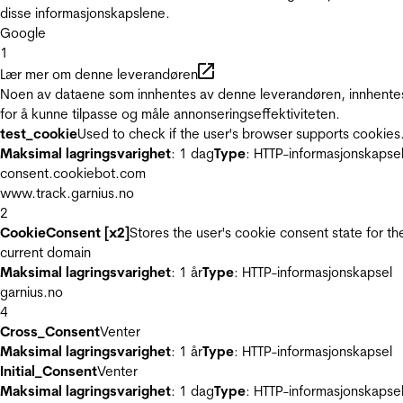
disse informasjonskapslene.
Google
1
Lær mer om denne leverandøren
Noen av dataene som innhentes av denne leverandøren, innhente
for å kunne tilpasse og måle annonseringseffektiviteten.
test_cookie
Used to check if the user's browser supports cookies
Maksimal lagringsvarighet
: 1 dag
Type
: HTTP-informasjonskapse
consent.cookiebot.com
www.track.garnius.no
2
CookieConsent [x2]
Stores the user's cookie consent state for th
current domain
Maksimal lagringsvarighet
: 1 år
Type
: HTTP-informasjonskapsel
garnius.no
4
Cross_Consent
Venter
Maksimal lagringsvarighet
: 1 år
Type
: HTTP-informasjonskapsel
Initial_Consent
Venter
Maksimal lagringsvarighet
: 1 dag
Type
: HTTP-informasjonskapse