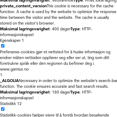
Maksimal lagringsvarighet
: Vedvarende
Type
: HTML lokal lagring
private_content_version
This cookie is necessary for the cache
function. A cache is used by the website to optimize the response
time between the visitor and the website. The cache is usually
stored on the visitor’s browser.
Maksimal lagringsvarighet
: 400 dager
Type
: HTTP-
informasjonskapsel
Egenskaper
1
Preferanse-cookies gjør et nettsted for å huske informasjon og
endrer måten nettsiden oppfører seg eller ser ut, ting som ditt
foretrukne språk eller den regionen du befinner deg i.
www.garnius.no
1
_ALGOLIA
Necessary in order to optimize the website's search-ba
function. The cookie ensures accurate and fast search results.
Maksimal lagringsvarighet
: 180 dager
Type
: HTTP-
informasjonskapsel
Statistikk
12
Statistikk-cookies hjelper eiere til å forstå hvordan besøkende