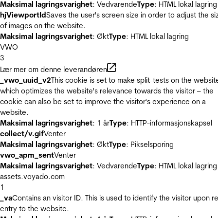
Maksimal lagringsvarighet
: Vedvarende
Type
: HTML lokal lagring
hjViewportId
Saves the user's screen size in order to adjust the si
of images on the website.
Maksimal lagringsvarighet
: Økt
Type
: HTML lokal lagring
VWO
3
Lær mer om denne leverandøren
_vwo_uuid_v2
This cookie is set to make split-tests on the websit
which optimizes the website's relevance towards the visitor – the
cookie can also be set to improve the visitor's experience on a
website.
Maksimal lagringsvarighet
: 1 år
Type
: HTTP-informasjonskapsel
collect/v.gif
Venter
Maksimal lagringsvarighet
: Økt
Type
: Pikselsporing
vwo_apm_sent
Venter
Maksimal lagringsvarighet
: Vedvarende
Type
: HTML lokal lagring
assets.voyado.com
1
_va
Contains an visitor ID. This is used to identify the visitor upon r
entry to the website.