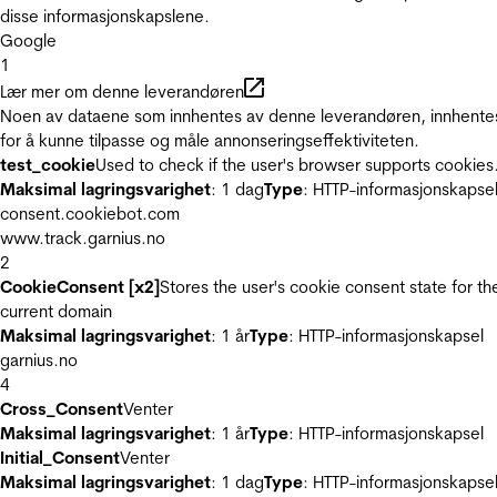
disse informasjonskapslene.
Google
1
Lær mer om denne leverandøren
Noen av dataene som innhentes av denne leverandøren, innhente
for å kunne tilpasse og måle annonseringseffektiviteten.
test_cookie
Used to check if the user's browser supports cookies
Maksimal lagringsvarighet
: 1 dag
Type
: HTTP-informasjonskapse
consent.cookiebot.com
www.track.garnius.no
2
CookieConsent [x2]
Stores the user's cookie consent state for th
current domain
Maksimal lagringsvarighet
: 1 år
Type
: HTTP-informasjonskapsel
garnius.no
4
Cross_Consent
Venter
Maksimal lagringsvarighet
: 1 år
Type
: HTTP-informasjonskapsel
Initial_Consent
Venter
Maksimal lagringsvarighet
: 1 dag
Type
: HTTP-informasjonskapse