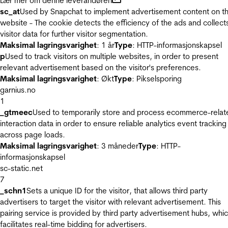
Lær mer om denne leverandøren
sc_at
Used by Snapchat to implement advertisement content on t
website - The cookie detects the efficiency of the ads and collect
visitor data for further visitor segmentation.
Maksimal lagringsvarighet
: 1 år
Type
: HTTP-informasjonskapsel
p
Used to track visitors on multiple websites, in order to present
relevant advertisement based on the visitor's preferences.
Maksimal lagringsvarighet
: Økt
Type
: Pikselsporing
garnius.no
1
_gtmeec
Used to temporarily store and process ecommerce-relat
interaction data in order to ensure reliable analytics event tracking
across page loads.
Maksimal lagringsvarighet
: 3 måneder
Type
: HTTP-
informasjonskapsel
sc-static.net
7
_schn1
Sets a unique ID for the visitor, that allows third party
advertisers to target the visitor with relevant advertisement. This
pairing service is provided by third party advertisement hubs, whi
facilitates real-time bidding for advertisers.