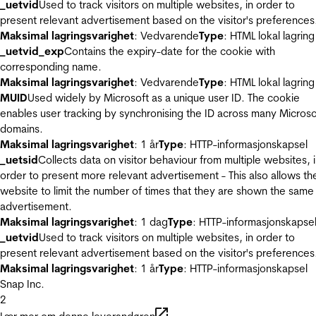
_uetvid
Used to track visitors on multiple websites, in order to
present relevant advertisement based on the visitor's preferences
Maksimal lagringsvarighet
: Vedvarende
Type
: HTML lokal lagring
_uetvid_exp
Contains the expiry-date for the cookie with
corresponding name.
Maksimal lagringsvarighet
: Vedvarende
Type
: HTML lokal lagring
MUID
Used widely by Microsoft as a unique user ID. The cookie
enables user tracking by synchronising the ID across many Microso
domains.
Maksimal lagringsvarighet
: 1 år
Type
: HTTP-informasjonskapsel
_uetsid
Collects data on visitor behaviour from multiple websites, 
order to present more relevant advertisement - This also allows th
website to limit the number of times that they are shown the same
advertisement.
Maksimal lagringsvarighet
: 1 dag
Type
: HTTP-informasjonskapse
_uetvid
Used to track visitors on multiple websites, in order to
present relevant advertisement based on the visitor's preferences
Maksimal lagringsvarighet
: 1 år
Type
: HTTP-informasjonskapsel
Snap Inc.
2