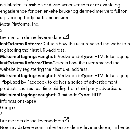
nettsteder. Hensikten er å vise annonser som er relevante og
engasjerende for den enkelte bruker og dermed mer verdifull for
utgivere og tredjeparts annonsører.
Meta Platforms, Inc.
3
Lær mer om denne leverandøren
lastExternalReferrer
Detects how the user reached the website 
registering their last URL-address.
Maksimal lagringsvarighet
: Vedvarende
Type
: HTML lokal lagring
lastExternalReferrerTime
Detects how the user reached the
website by registering their last URL-address.
Maksimal lagringsvarighet
: Vedvarende
Type
: HTML lokal lagring
_fbp
Used by Facebook to deliver a series of advertisement
products such as real time bidding from third party advertisers.
Maksimal lagringsvarighet
: 3 måneder
Type
: HTTP-
informasjonskapsel
Google
3
Lær mer om denne leverandøren
Noen av dataene som innhentes av denne leverandøren, innhente