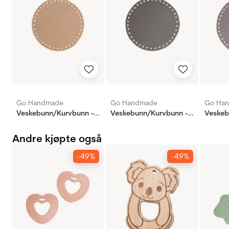
Go Handmade
Go Handmade
Go Ha
Veskebunn/Kurvbunn - 17cm - Aprikos
Veskebunn/Kurvbunn - 17cm - Grå
Andre kjøpte også
-49%
-49%