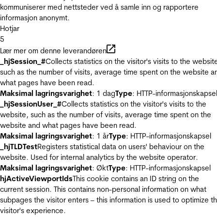
kommuniserer med nettsteder ved å samle inn og rapportere
informasjon anonymt.
Hotjar
5
Lær mer om denne leverandøren
_hjSession_#
Collects statistics on the visitor's visits to the websit
such as the number of visits, average time spent on the website a
what pages have been read.
Maksimal lagringsvarighet
: 1 dag
Type
: HTTP-informasjonskapse
_hjSessionUser_#
Collects statistics on the visitor's visits to the
website, such as the number of visits, average time spent on the
website and what pages have been read.
Maksimal lagringsvarighet
: 1 år
Type
: HTTP-informasjonskapsel
_hjTLDTest
Registers statistical data on users' behaviour on the
website. Used for internal analytics by the website operator.
Maksimal lagringsvarighet
: Økt
Type
: HTTP-informasjonskapsel
hjActiveViewportIds
This cookie contains an ID string on the
current session. This contains non-personal information on what
subpages the visitor enters – this information is used to optimize t
visitor's experience.