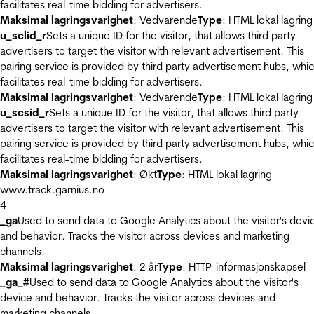
facilitates real-time bidding for advertisers.
Maksimal lagringsvarighet
: Vedvarende
Type
: HTML lokal lagring
u_sclid_r
Sets a unique ID for the visitor, that allows third party
advertisers to target the visitor with relevant advertisement. This
pairing service is provided by third party advertisement hubs, whi
facilitates real-time bidding for advertisers.
Maksimal lagringsvarighet
: Vedvarende
Type
: HTML lokal lagring
u_scsid_r
Sets a unique ID for the visitor, that allows third party
advertisers to target the visitor with relevant advertisement. This
pairing service is provided by third party advertisement hubs, whi
facilitates real-time bidding for advertisers.
Maksimal lagringsvarighet
: Økt
Type
: HTML lokal lagring
www.track.garnius.no
4
_ga
Used to send data to Google Analytics about the visitor's devi
and behavior. Tracks the visitor across devices and marketing
channels.
Maksimal lagringsvarighet
: 2 år
Type
: HTTP-informasjonskapsel
_ga_#
Used to send data to Google Analytics about the visitor's
device and behavior. Tracks the visitor across devices and
marketing channels.