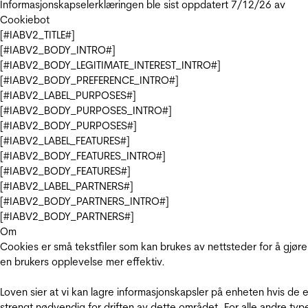
Informasjonskapselerklæringen ble sist oppdatert 7/12/26 av
Cookiebot
[#IABV2_TITLE#]
[#IABV2_BODY_INTRO#]
[#IABV2_BODY_LEGITIMATE_INTEREST_INTRO#]
[#IABV2_BODY_PREFERENCE_INTRO#]
[#IABV2_LABEL_PURPOSES#]
[#IABV2_BODY_PURPOSES_INTRO#]
[#IABV2_BODY_PURPOSES#]
[#IABV2_LABEL_FEATURES#]
[#IABV2_BODY_FEATURES_INTRO#]
[#IABV2_BODY_FEATURES#]
[#IABV2_LABEL_PARTNERS#]
[#IABV2_BODY_PARTNERS_INTRO#]
[#IABV2_BODY_PARTNERS#]
Om
Cookies er små tekstfiler som kan brukes av nettsteder for å gjøre
en brukers opplevelse mer effektiv.
Loven sier at vi kan lagre informasjonskapsler på enheten hvis de e
strengt nødvendig for driften av dette området. For alle andre typ