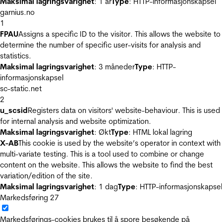
Maksimal lagringsvarighet
: 1 år
Type
: HTTP-informasjonskapsel
garnius.no
1
FPAU
Assigns a specific ID to the visitor. This allows the website to
determine the number of specific user-visits for analysis and
statistics.
Maksimal lagringsvarighet
: 3 måneder
Type
: HTTP-
informasjonskapsel
sc-static.net
2
u_scsid
Registers data on visitors' website-behaviour. This is used
for internal analysis and website optimization.
Maksimal lagringsvarighet
: Økt
Type
: HTML lokal lagring
X-AB
This cookie is used by the website’s operator in context with
multi-variate testing. This is a tool used to combine or change
content on the website. This allows the website to find the best
variation/edition of the site.
Maksimal lagringsvarighet
: 1 dag
Type
: HTTP-informasjonskapse
Markedsføring
27
Markedsførings-cookies brukes til å spore besøkende på