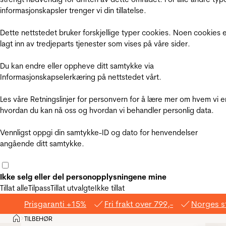
informasjonskapsler trenger vi din tillatelse.
Dette nettstedet bruker forskjellige typer cookies. Noen cookies 
lagt inn av tredjeparts tjenester som vises på våre sider.
Du kan endre eller oppheve ditt samtykke via
Informasjonskapselerkæring på nettstedet vårt.
Les våre Retningslinjer for personvern for å lære mer om hvem vi e
hvordan du kan nå oss og hvordan vi behandler personlig data.
Vennligst oppgi din samtykke-ID og dato for henvendelser
angående ditt samtykke.
Ikke selg eller del personopplysningene mine
Tillat alle
Tilpass
Tillat utvalgte
Ikke tillat
Prisgaranti +15%
Fri frakt over 799,-
Norges s
Hjem
TILBEHØR
>