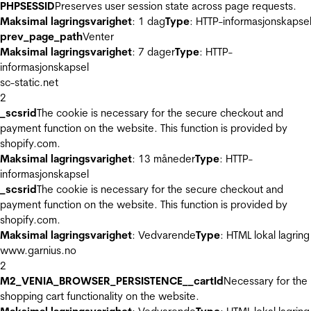
PHPSESSID
Preserves user session state across page requests.
Maksimal lagringsvarighet
: 1 dag
Type
: HTTP-informasjonskapse
prev_page_path
Venter
Maksimal lagringsvarighet
: 7 dager
Type
: HTTP-
informasjonskapsel
sc-static.net
2
_scsrid
The cookie is necessary for the secure checkout and
payment function on the website. This function is provided by
shopify.com.
Maksimal lagringsvarighet
: 13 måneder
Type
: HTTP-
informasjonskapsel
_scsrid
The cookie is necessary for the secure checkout and
payment function on the website. This function is provided by
shopify.com.
Maksimal lagringsvarighet
: Vedvarende
Type
: HTML lokal lagring
www.garnius.no
2
M2_VENIA_BROWSER_PERSISTENCE__cartId
Necessary for the
shopping cart functionality on the website.