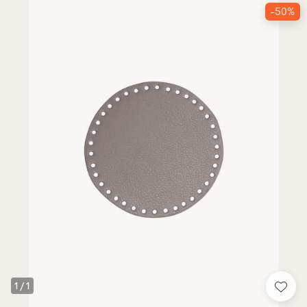
-50%
1
/
1