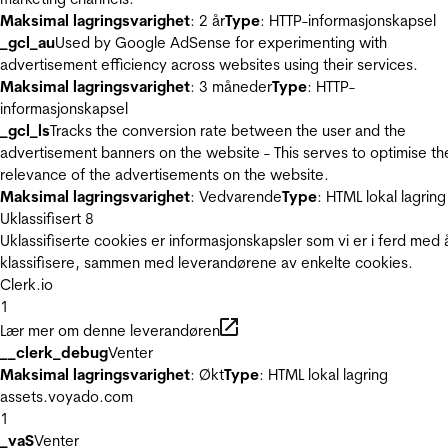
Maksimal lagringsvarighet
: 2 år
Type
: HTTP-informasjonskapsel
_gcl_au
Used by Google AdSense for experimenting with
advertisement efficiency across websites using their services.
Maksimal lagringsvarighet
: 3 måneder
Type
: HTTP-
informasjonskapsel
_gcl_ls
Tracks the conversion rate between the user and the
advertisement banners on the website - This serves to optimise th
relevance of the advertisements on the website.
Maksimal lagringsvarighet
: Vedvarende
Type
: HTML lokal lagring
Uklassifisert
8
Uklassifiserte cookies er informasjonskapsler som vi er i ferd med 
klassifisere, sammen med leverandørene av enkelte cookies.
Clerk.io
1
Lær mer om denne leverandøren
__clerk_debug
Venter
Maksimal lagringsvarighet
: Økt
Type
: HTML lokal lagring
assets.voyado.com
1
_vaS
Venter