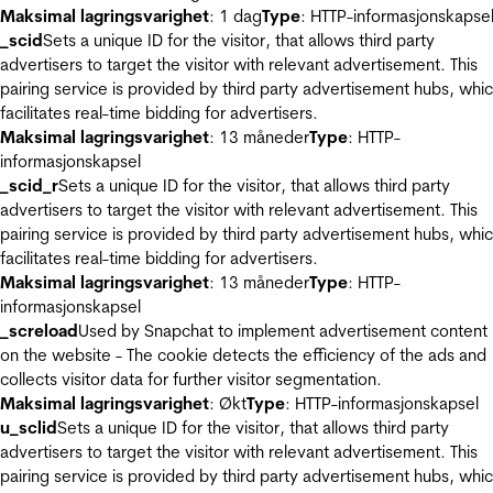
Maksimal lagringsvarighet
: 1 dag
Type
: HTTP-informasjonskapse
_scid
Sets a unique ID for the visitor, that allows third party
advertisers to target the visitor with relevant advertisement. This
pairing service is provided by third party advertisement hubs, whi
facilitates real-time bidding for advertisers.
Maksimal lagringsvarighet
: 13 måneder
Type
: HTTP-
informasjonskapsel
_scid_r
Sets a unique ID for the visitor, that allows third party
advertisers to target the visitor with relevant advertisement. This
pairing service is provided by third party advertisement hubs, whi
facilitates real-time bidding for advertisers.
Maksimal lagringsvarighet
: 13 måneder
Type
: HTTP-
informasjonskapsel
_screload
Used by Snapchat to implement advertisement content
on the website - The cookie detects the efficiency of the ads and
collects visitor data for further visitor segmentation.
Maksimal lagringsvarighet
: Økt
Type
: HTTP-informasjonskapsel
u_sclid
Sets a unique ID for the visitor, that allows third party
advertisers to target the visitor with relevant advertisement. This
pairing service is provided by third party advertisement hubs, whi