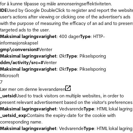
for å kunne tilpasse og måle annonseringseffektiviteten.
IDE
Used by Google DoubleClick to register and report the websit
user's actions after viewing or clicking one of the advertiser's ads
with the purpose of measuring the efficacy of an ad and to presen
targeted ads to the user.
Maksimal lagringsvarighet
: 400 dager
Type
: HTTP-
informasjonskapsel
gmp\conversion#
Venter
Maksimal lagringsvarighet
: Økt
Type
: Pikselsporing
ddm/activity/src=#
Venter
Maksimal lagringsvarighet
: Økt
Type
: Pikselsporing
Microsoft
7
Lær mer om denne leverandøren
_uetsid
Used to track visitors on multiple websites, in order to
present relevant advertisement based on the visitor's preferences
Maksimal lagringsvarighet
: Vedvarende
Type
: HTML lokal lagring
_uetsid_exp
Contains the expiry-date for the cookie with
corresponding name.
Maksimal lagringsvarighet
: Vedvarende
Type
: HTML lokal lagring