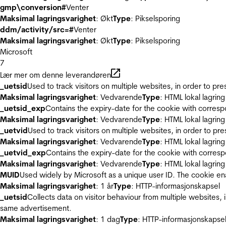
gmp\conversion#
Venter
Maksimal lagringsvarighet
: Økt
Type
: Pikselsporing
ddm/activity/src=#
Venter
Maksimal lagringsvarighet
: Økt
Type
: Pikselsporing
Microsoft
7
Lær mer om denne leverandøren
_uetsid
Used to track visitors on multiple websites, in order to pr
Maksimal lagringsvarighet
: Vedvarende
Type
: HTML lokal lagring
_uetsid_exp
Contains the expiry-date for the cookie with corres
Maksimal lagringsvarighet
: Vedvarende
Type
: HTML lokal lagring
_uetvid
Used to track visitors on multiple websites, in order to pr
Maksimal lagringsvarighet
: Vedvarende
Type
: HTML lokal lagring
_uetvid_exp
Contains the expiry-date for the cookie with corres
Maksimal lagringsvarighet
: Vedvarende
Type
: HTML lokal lagring
MUID
Used widely by Microsoft as a unique user ID. The cookie en
Maksimal lagringsvarighet
: 1 år
Type
: HTTP-informasjonskapsel
_uetsid
Collects data on visitor behaviour from multiple websites, 
same advertisement.
Maksimal lagringsvarighet
: 1 dag
Type
: HTTP-informasjonskapse