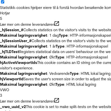
Statistikk-cookies hjelper eiere til å forstå hvordan besøkende 
Hotjar
5
Lær mer om denne leverandøren
_hjSession_#
Collects statistics on the visitor's visits to the we
Maksimal lagringsvarighet
: 1 dag
Type
: HTTP-informasjonskapse
_hjSessionUser_#
Collects statistics on the visitor's visits to t
Maksimal lagringsvarighet
: 1 år
Type
: HTTP-informasjonskapsel
_hjTLDTest
Registers statistical data on users' behaviour on the we
Maksimal lagringsvarighet
: Økt
Type
: HTTP-informasjonskapsel
hjActiveViewportIds
This cookie contains an ID string on the curr
visitor's experience.
Maksimal lagringsvarighet
: Vedvarende
Type
: HTML lokal lagring
hjViewportId
Saves the user's screen size in order to adjust the s
Maksimal lagringsvarighet
: Økt
Type
: HTML lokal lagring
VWO
3
Lær mer om denne leverandøren
_vwo_uuid_v2
This cookie is set to make split-tests on the websi