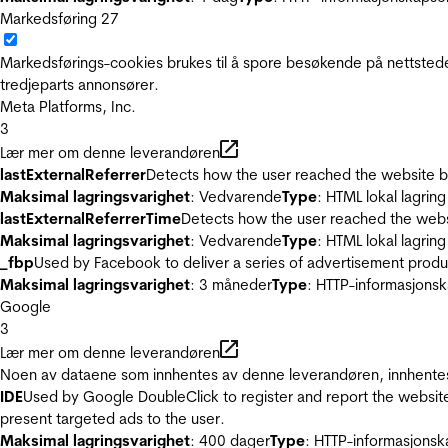
Markedsføring
27
Markedsførings-cookies brukes til å spore besøkende på nettstede
tredjeparts annonsører.
Meta Platforms, Inc.
3
Lær mer om denne leverandøren
lastExternalReferrer
Detects how the user reached the website by 
Maksimal lagringsvarighet
: Vedvarende
Type
: HTML lokal lagring
lastExternalReferrerTime
Detects how the user reached the websi
Maksimal lagringsvarighet
: Vedvarende
Type
: HTML lokal lagring
_fbp
Used by Facebook to deliver a series of advertisement product
Maksimal lagringsvarighet
: 3 måneder
Type
: HTTP-informasjonsk
Google
3
Lær mer om denne leverandøren
Noen av dataene som innhentes av denne leverandøren, innhentes 
IDE
Used by Google DoubleClick to register and report the website u
present targeted ads to the user.
Maksimal lagringsvarighet
: 400 dager
Type
: HTTP-informasjonsk