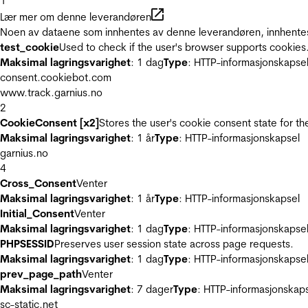
1
Lær mer om denne leverandøren
Noen av dataene som innhentes av denne leverandøren, innhentes 
test_cookie
Used to check if the user's browser supports cookies
Maksimal lagringsvarighet
: 1 dag
Type
: HTTP-informasjonskapse
consent.cookiebot.com
www.track.garnius.no
2
CookieConsent [x2]
Stores the user's cookie consent state for t
Maksimal lagringsvarighet
: 1 år
Type
: HTTP-informasjonskapsel
garnius.no
4
Cross_Consent
Venter
Maksimal lagringsvarighet
: 1 år
Type
: HTTP-informasjonskapsel
Initial_Consent
Venter
Maksimal lagringsvarighet
: 1 dag
Type
: HTTP-informasjonskapse
PHPSESSID
Preserves user session state across page requests.
Maksimal lagringsvarighet
: 1 dag
Type
: HTTP-informasjonskapse
prev_page_path
Venter
Maksimal lagringsvarighet
: 7 dager
Type
: HTTP-informasjonskap
sc-static.net