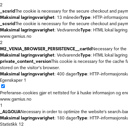
2
_scsrid
The cookie is necessary for the secure checkout and payme
Maksimal lagringsvarighet
: 13 måneder
Type
: HTTP-informasjon
_scsrid
The cookie is necessary for the secure checkout and payme
Maksimal lagringsvarighet
: Vedvarende
Type
: HTML lokal lagring
www.garnius.no
2
M2_VENIA_BROWSER_PERSISTENCE__cartId
Necessary for the 
Maksimal lagringsvarighet
: Vedvarende
Type
: HTML lokal lagring
private_content_version
This cookie is necessary for the cache 
stored on the visitor’s browser.
Maksimal lagringsvarighet
: 400 dager
Type
: HTTP-informasjonsk
Egenskaper
1
Preferanse-cookies gjør et nettsted for å huske informasjon og end
www.garnius.no
1
_ALGOLIA
Necessary in order to optimize the website's search-bar
Maksimal lagringsvarighet
: 180 dager
Type
: HTTP-informasjonsk
Statistikk
12