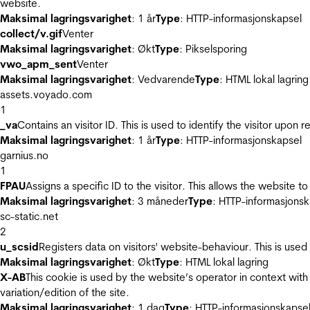
website.
Maksimal lagringsvarighet
: 1 år
Type
: HTTP-informasjonskapsel
collect/v.gif
Venter
Maksimal lagringsvarighet
: Økt
Type
: Pikselsporing
vwo_apm_sent
Venter
Maksimal lagringsvarighet
: Vedvarende
Type
: HTML lokal lagring
assets.voyado.com
1
_va
Contains an visitor ID. This is used to identify the visitor upon 
Maksimal lagringsvarighet
: 1 år
Type
: HTTP-informasjonskapsel
garnius.no
1
FPAU
Assigns a specific ID to the visitor. This allows the website to
Maksimal lagringsvarighet
: 3 måneder
Type
: HTTP-informasjonsk
sc-static.net
2
u_scsid
Registers data on visitors' website-behaviour. This is used 
Maksimal lagringsvarighet
: Økt
Type
: HTML lokal lagring
X-AB
This cookie is used by the website’s operator in context with 
variation/edition of the site.
Maksimal lagringsvarighet
: 1 dag
Type
: HTTP-informasjonskapse