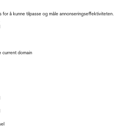
for å kunne tilpasse og måle annonseringseffektiviteten.
.
l
he current domain
l
l
sel