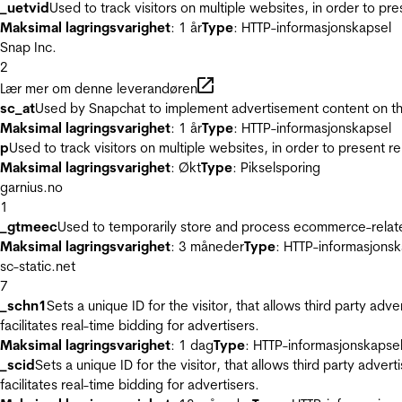
_uetvid
Used to track visitors on multiple websites, in order to pr
Maksimal lagringsvarighet
: 1 år
Type
: HTTP-informasjonskapsel
Snap Inc.
2
Lær mer om denne leverandøren
sc_at
Used by Snapchat to implement advertisement content on the w
Maksimal lagringsvarighet
: 1 år
Type
: HTTP-informasjonskapsel
p
Used to track visitors on multiple websites, in order to present 
Maksimal lagringsvarighet
: Økt
Type
: Pikselsporing
garnius.no
1
_gtmeec
Used to temporarily store and process ecommerce-related 
Maksimal lagringsvarighet
: 3 måneder
Type
: HTTP-informasjonsk
sc-static.net
7
_schn1
Sets a unique ID for the visitor, that allows third party adv
facilitates real-time bidding for advertisers.
Maksimal lagringsvarighet
: 1 dag
Type
: HTTP-informasjonskapse
_scid
Sets a unique ID for the visitor, that allows third party adver
facilitates real-time bidding for advertisers.