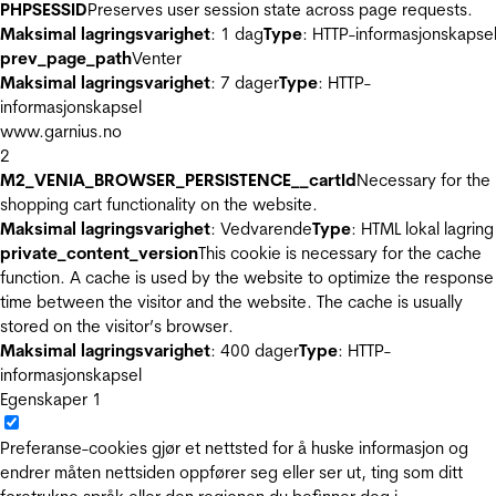
PHPSESSID
Preserves user session state across page requests.
Maksimal lagringsvarighet
: 1 dag
Type
: HTTP-informasjonskapse
prev_page_path
Venter
Maksimal lagringsvarighet
: 7 dager
Type
: HTTP-
informasjonskapsel
www.garnius.no
2
M2_VENIA_BROWSER_PERSISTENCE__cartId
Necessary for the
shopping cart functionality on the website.
Maksimal lagringsvarighet
: Vedvarende
Type
: HTML lokal lagring
private_content_version
This cookie is necessary for the cache
function. A cache is used by the website to optimize the response
time between the visitor and the website. The cache is usually
stored on the visitor’s browser.
Maksimal lagringsvarighet
: 400 dager
Type
: HTTP-
informasjonskapsel
Egenskaper
1
Preferanse-cookies gjør et nettsted for å huske informasjon og
endrer måten nettsiden oppfører seg eller ser ut, ting som ditt