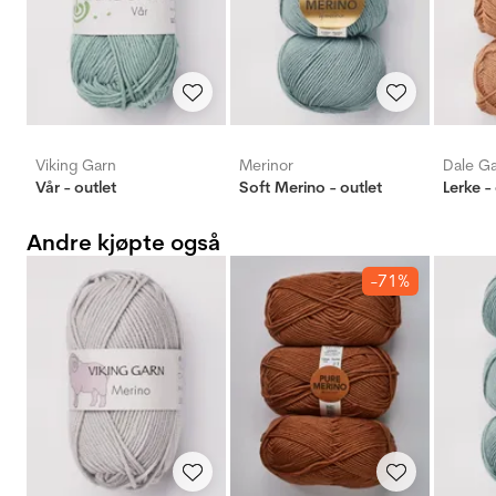
Viking Garn
Merinor
Dale G
Vår - outlet
Soft Merino - outlet
Lerke -
Andre kjøpte også
-71%