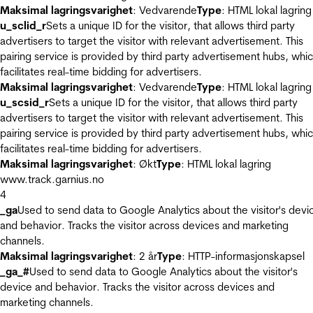
Maksimal lagringsvarighet
: Vedvarende
Type
: HTML lokal lagring
u_sclid_r
Sets a unique ID for the visitor, that allows third party
advertisers to target the visitor with relevant advertisement. This
pairing service is provided by third party advertisement hubs, whi
facilitates real-time bidding for advertisers.
Maksimal lagringsvarighet
: Vedvarende
Type
: HTML lokal lagring
u_scsid_r
Sets a unique ID for the visitor, that allows third party
advertisers to target the visitor with relevant advertisement. This
pairing service is provided by third party advertisement hubs, whi
facilitates real-time bidding for advertisers.
Maksimal lagringsvarighet
: Økt
Type
: HTML lokal lagring
www.track.garnius.no
4
_ga
Used to send data to Google Analytics about the visitor's devi
and behavior. Tracks the visitor across devices and marketing
channels.
Maksimal lagringsvarighet
: 2 år
Type
: HTTP-informasjonskapsel
_ga_#
Used to send data to Google Analytics about the visitor's
device and behavior. Tracks the visitor across devices and
marketing channels.