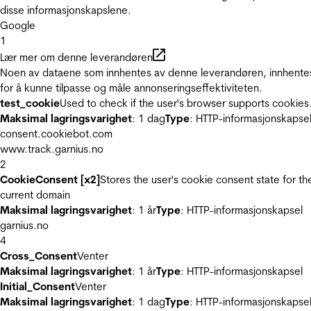
disse informasjonskapslene.
Google
1
Lær mer om denne leverandøren
Noen av dataene som innhentes av denne leverandøren, innhente
for å kunne tilpasse og måle annonseringseffektiviteten.
test_cookie
Used to check if the user's browser supports cookies
Maksimal lagringsvarighet
: 1 dag
Type
: HTTP-informasjonskapse
consent.cookiebot.com
www.track.garnius.no
2
CookieConsent [x2]
Stores the user's cookie consent state for th
current domain
Maksimal lagringsvarighet
: 1 år
Type
: HTTP-informasjonskapsel
garnius.no
4
Cross_Consent
Venter
Maksimal lagringsvarighet
: 1 år
Type
: HTTP-informasjonskapsel
Initial_Consent
Venter
Maksimal lagringsvarighet
: 1 dag
Type
: HTTP-informasjonskapse