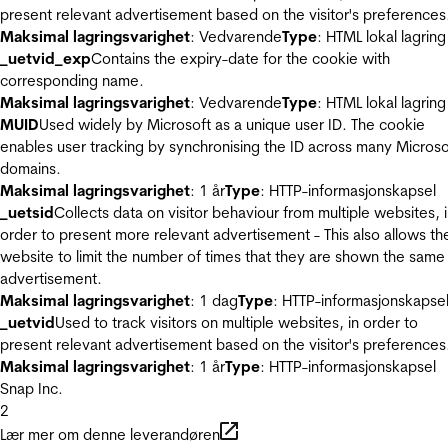
present relevant advertisement based on the visitor's preferences
Maksimal lagringsvarighet
: Vedvarende
Type
: HTML lokal lagring
_uetvid_exp
Contains the expiry-date for the cookie with
corresponding name.
Maksimal lagringsvarighet
: Vedvarende
Type
: HTML lokal lagring
MUID
Used widely by Microsoft as a unique user ID. The cookie
enables user tracking by synchronising the ID across many Microso
domains.
Maksimal lagringsvarighet
: 1 år
Type
: HTTP-informasjonskapsel
_uetsid
Collects data on visitor behaviour from multiple websites, 
order to present more relevant advertisement - This also allows th
website to limit the number of times that they are shown the same
advertisement.
Maksimal lagringsvarighet
: 1 dag
Type
: HTTP-informasjonskapse
_uetvid
Used to track visitors on multiple websites, in order to
present relevant advertisement based on the visitor's preferences
Maksimal lagringsvarighet
: 1 år
Type
: HTTP-informasjonskapsel
Snap Inc.
2
Lær mer om denne leverandøren