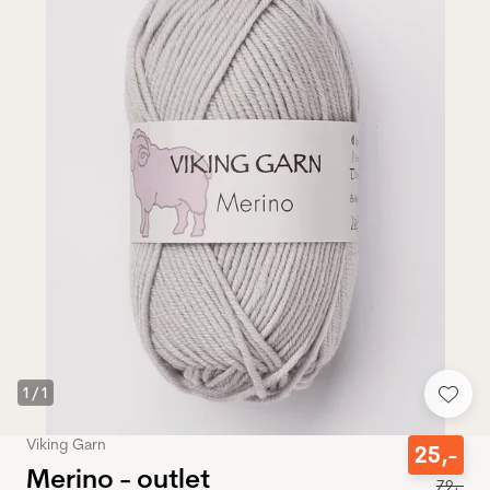
1
/
1
Viking Garn
25
,-
Merino - outlet
79
,-