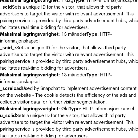
Maksimal lagringsvarighet
: 1 dag
Type
: HTTP-informasjonskapse
_scid
Sets a unique ID for the visitor, that allows third party
advertisers to target the visitor with relevant advertisement. This
pairing service is provided by third party advertisement hubs, whi
facilitates real-time bidding for advertisers.
Maksimal lagringsvarighet
: 13 måneder
Type
: HTTP-
informasjonskapsel
_scid_r
Sets a unique ID for the visitor, that allows third party
advertisers to target the visitor with relevant advertisement. This
pairing service is provided by third party advertisement hubs, whi
facilitates real-time bidding for advertisers.
Maksimal lagringsvarighet
: 13 måneder
Type
: HTTP-
informasjonskapsel
_screload
Used by Snapchat to implement advertisement content
on the website - The cookie detects the efficiency of the ads and
collects visitor data for further visitor segmentation.
Maksimal lagringsvarighet
: Økt
Type
: HTTP-informasjonskapsel
u_sclid
Sets a unique ID for the visitor, that allows third party
advertisers to target the visitor with relevant advertisement. This
pairing service is provided by third party advertisement hubs, whi
facilitates real-time bidding for advertisers.