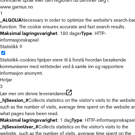
foretrukne språk eller den regionen du befinner deg i.
www.garnius.no
1
_ALGOLIA
Necessary in order to optimize the website's search-ba
function. The cookie ensures accurate and fast search results.
Maksimal lagringsvarighet
: 180 dager
Type
: HTTP-
informasjonskapsel
Statistikk
9
Statistikk-cookies hjelper eiere til å forstå hvordan besøkende
kommuniserer med nettsteder ved å samle inn og rapportere
informasjon anonymt.
Hotjar
3
Lær mer om denne leverandøren
_hjSession_#
Collects statistics on the visitor's visits to the websit
such as the number of visits, average time spent on the website a
what pages have been read.
Maksimal lagringsvarighet
: 1 dag
Type
: HTTP-informasjonskapse
_hjSessionUser_#
Collects statistics on the visitor's visits to the
website, such as the number of visits, average time spent on the