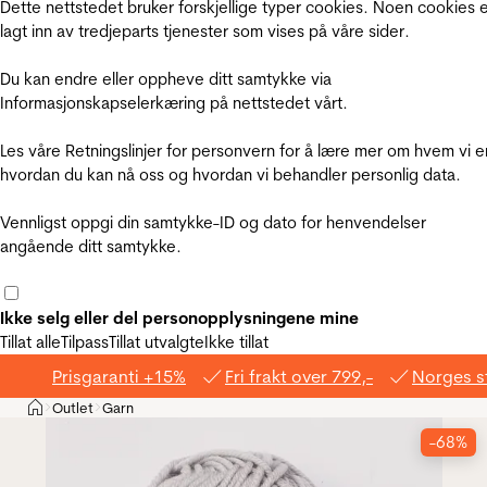
Dette nettstedet bruker forskjellige typer cookies. Noen cookies 
lagt inn av tredjeparts tjenester som vises på våre sider.
Du kan endre eller oppheve ditt samtykke via
Informasjonskapselerkæring på nettstedet vårt.
Les våre Retningslinjer for personvern for å lære mer om hvem vi e
hvordan du kan nå oss og hvordan vi behandler personlig data.
Vennligst oppgi din samtykke-ID og dato for henvendelser
angående ditt samtykke.
Ikke selg eller del personopplysningene mine
Tillat alle
Tilpass
Tillat utvalgte
Ikke tillat
Prisgaranti +15%
Fri frakt over 799,-
Norges s
Hjem
Outlet
Garn
>
>
-68%