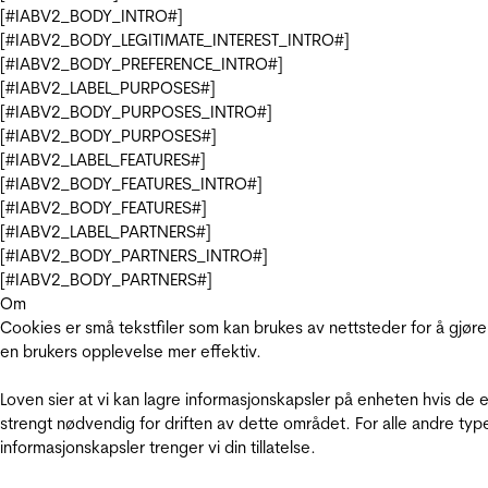
[#IABV2_BODY_INTRO#]
[#IABV2_BODY_LEGITIMATE_INTEREST_INTRO#]
[#IABV2_BODY_PREFERENCE_INTRO#]
[#IABV2_LABEL_PURPOSES#]
[#IABV2_BODY_PURPOSES_INTRO#]
[#IABV2_BODY_PURPOSES#]
[#IABV2_LABEL_FEATURES#]
[#IABV2_BODY_FEATURES_INTRO#]
[#IABV2_BODY_FEATURES#]
[#IABV2_LABEL_PARTNERS#]
[#IABV2_BODY_PARTNERS_INTRO#]
[#IABV2_BODY_PARTNERS#]
Om
Cookies er små tekstfiler som kan brukes av nettsteder for å gjøre
en brukers opplevelse mer effektiv.
Loven sier at vi kan lagre informasjonskapsler på enheten hvis de e
strengt nødvendig for driften av dette området. For alle andre typ
informasjonskapsler trenger vi din tillatelse.