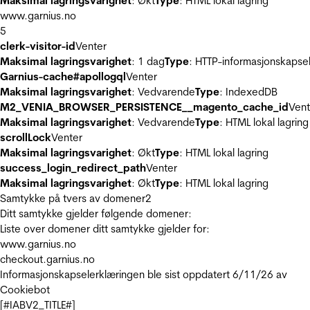
Maksimal lagringsvarighet
: Økt
Type
: HTML lokal lagring
www.garnius.no
5
clerk-visitor-id
Venter
Maksimal lagringsvarighet
: 1 dag
Type
: HTTP-informasjonskapse
Garnius-cache#apollogql
Venter
Maksimal lagringsvarighet
: Vedvarende
Type
: IndexedDB
M2_VENIA_BROWSER_PERSISTENCE__magento_cache_id
Vent
Maksimal lagringsvarighet
: Vedvarende
Type
: HTML lokal lagring
scrollLock
Venter
Maksimal lagringsvarighet
: Økt
Type
: HTML lokal lagring
success_login_redirect_path
Venter
Maksimal lagringsvarighet
: Økt
Type
: HTML lokal lagring
Samtykke på tvers av domener
2
Ditt samtykke gjelder følgende domener:
Liste over domener ditt samtykke gjelder for:
www.garnius.no
checkout.garnius.no
Informasjonskapselerklæringen ble sist oppdatert 6/11/26 av
Cookiebot
[#IABV2_TITLE#]