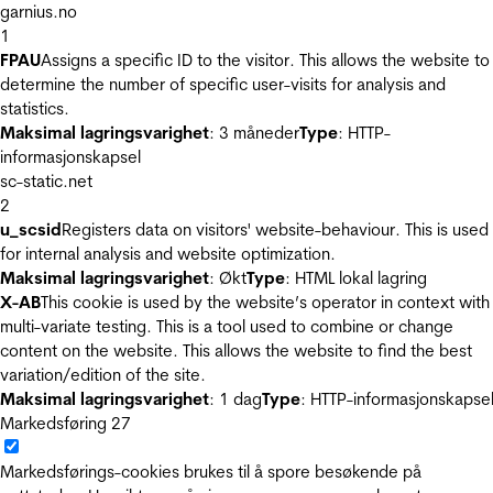
garnius.no
1
FPAU
Assigns a specific ID to the visitor. This allows the website to
determine the number of specific user-visits for analysis and
statistics.
Maksimal lagringsvarighet
: 3 måneder
Type
: HTTP-
informasjonskapsel
sc-static.net
2
u_scsid
Registers data on visitors' website-behaviour. This is used
for internal analysis and website optimization.
Maksimal lagringsvarighet
: Økt
Type
: HTML lokal lagring
X-AB
This cookie is used by the website’s operator in context with
multi-variate testing. This is a tool used to combine or change
content on the website. This allows the website to find the best
variation/edition of the site.
Maksimal lagringsvarighet
: 1 dag
Type
: HTTP-informasjonskapse
Markedsføring
27
Markedsførings-cookies brukes til å spore besøkende på