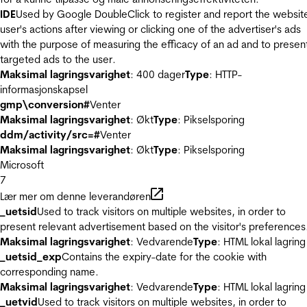
IDE
Used by Google DoubleClick to register and report the websit
user's actions after viewing or clicking one of the advertiser's ads
with the purpose of measuring the efficacy of an ad and to presen
targeted ads to the user.
Maksimal lagringsvarighet
: 400 dager
Type
: HTTP-
informasjonskapsel
gmp\conversion#
Venter
Maksimal lagringsvarighet
: Økt
Type
: Pikselsporing
ddm/activity/src=#
Venter
Maksimal lagringsvarighet
: Økt
Type
: Pikselsporing
Microsoft
7
Lær mer om denne leverandøren
_uetsid
Used to track visitors on multiple websites, in order to
present relevant advertisement based on the visitor's preferences
Maksimal lagringsvarighet
: Vedvarende
Type
: HTML lokal lagring
_uetsid_exp
Contains the expiry-date for the cookie with
corresponding name.
Maksimal lagringsvarighet
: Vedvarende
Type
: HTML lokal lagring
_uetvid
Used to track visitors on multiple websites, in order to