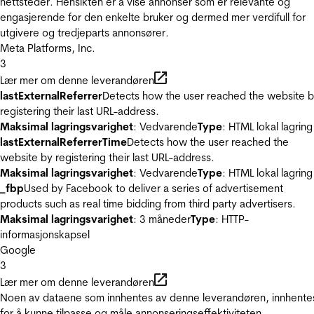
nettsteder. Hensikten er å vise annonser som er relevante og
engasjerende for den enkelte bruker og dermed mer verdifull for
utgivere og tredjeparts annonsører.
Meta Platforms, Inc.
3
Lær mer om denne leverandøren
lastExternalReferrer
Detects how the user reached the website 
registering their last URL-address.
Maksimal lagringsvarighet
: Vedvarende
Type
: HTML lokal lagring
lastExternalReferrerTime
Detects how the user reached the
website by registering their last URL-address.
Maksimal lagringsvarighet
: Vedvarende
Type
: HTML lokal lagring
_fbp
Used by Facebook to deliver a series of advertisement
products such as real time bidding from third party advertisers.
Maksimal lagringsvarighet
: 3 måneder
Type
: HTTP-
informasjonskapsel
Google
3
Lær mer om denne leverandøren
Noen av dataene som innhentes av denne leverandøren, innhente
for å kunne tilpasse og måle annonseringseffektiviteten.