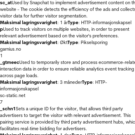
sc_at
Used by Snapchat to implement advertisement content on t
website - The cookie detects the efficiency of the ads and collect
visitor data for further visitor segmentation.
Maksimal lagringsvarighet
: 1 år
Type
: HTTP-informasjonskapsel
p
Used to track visitors on multiple websites, in order to present
relevant advertisement based on the visitor's preferences.
Maksimal lagringsvarighet
: Økt
Type
: Pikselsporing
garnius.no
1
_gtmeec
Used to temporarily store and process ecommerce-relat
interaction data in order to ensure reliable analytics event tracking
across page loads.
Maksimal lagringsvarighet
: 3 måneder
Type
: HTTP-
informasjonskapsel
sc-static.net
7
_schn1
Sets a unique ID for the visitor, that allows third party
advertisers to target the visitor with relevant advertisement. This
pairing service is provided by third party advertisement hubs, whi
facilitates real-time bidding for advertisers.