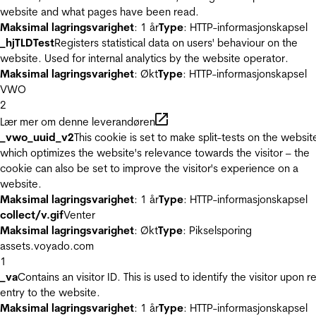
website and what pages have been read.
Maksimal lagringsvarighet
: 1 år
Type
: HTTP-informasjonskapsel
_hjTLDTest
Registers statistical data on users' behaviour on the
website. Used for internal analytics by the website operator.
Maksimal lagringsvarighet
: Økt
Type
: HTTP-informasjonskapsel
VWO
2
Lær mer om denne leverandøren
_vwo_uuid_v2
This cookie is set to make split-tests on the websit
which optimizes the website's relevance towards the visitor – the
cookie can also be set to improve the visitor's experience on a
website.
Maksimal lagringsvarighet
: 1 år
Type
: HTTP-informasjonskapsel
collect/v.gif
Venter
Maksimal lagringsvarighet
: Økt
Type
: Pikselsporing
assets.voyado.com
1
_va
Contains an visitor ID. This is used to identify the visitor upon r
entry to the website.
Maksimal lagringsvarighet
: 1 år
Type
: HTTP-informasjonskapsel