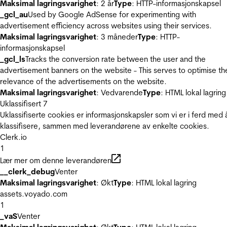
Maksimal lagringsvarighet
: 2 år
Type
: HTTP-informasjonskapsel
_gcl_au
Used by Google AdSense for experimenting with
advertisement efficiency across websites using their services.
Maksimal lagringsvarighet
: 3 måneder
Type
: HTTP-
informasjonskapsel
_gcl_ls
Tracks the conversion rate between the user and the
advertisement banners on the website - This serves to optimise th
relevance of the advertisements on the website.
Maksimal lagringsvarighet
: Vedvarende
Type
: HTML lokal lagring
Uklassifisert
7
Uklassifiserte cookies er informasjonskapsler som vi er i ferd med 
klassifisere, sammen med leverandørene av enkelte cookies.
Clerk.io
1
Lær mer om denne leverandøren
__clerk_debug
Venter
Maksimal lagringsvarighet
: Økt
Type
: HTML lokal lagring
assets.voyado.com
1
_vaS
Venter