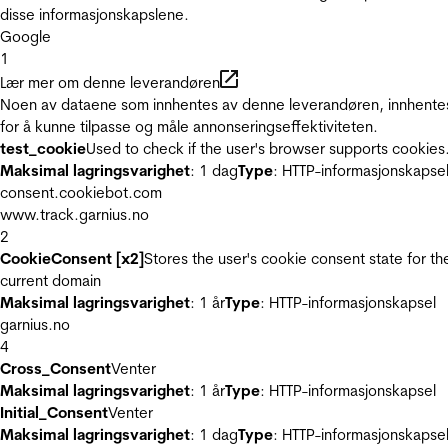
disse informasjonskapslene.
Google
1
Lær mer om denne leverandøren
Noen av dataene som innhentes av denne leverandøren, innhente
for å kunne tilpasse og måle annonseringseffektiviteten.
test_cookie
Used to check if the user's browser supports cookies
Maksimal lagringsvarighet
: 1 dag
Type
: HTTP-informasjonskapse
consent.cookiebot.com
www.track.garnius.no
2
CookieConsent [x2]
Stores the user's cookie consent state for th
current domain
Maksimal lagringsvarighet
: 1 år
Type
: HTTP-informasjonskapsel
garnius.no
4
Cross_Consent
Venter
Maksimal lagringsvarighet
: 1 år
Type
: HTTP-informasjonskapsel
Initial_Consent
Venter
Maksimal lagringsvarighet
: 1 dag
Type
: HTTP-informasjonskapse