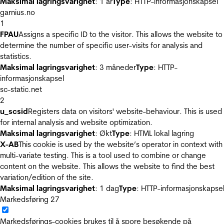
Maksimal lagringsvarighet
: 1 år
Type
: HTTP-informasjonskapsel
garnius.no
1
FPAU
Assigns a specific ID to the visitor. This allows the website to
determine the number of specific user-visits for analysis and
statistics.
Maksimal lagringsvarighet
: 3 måneder
Type
: HTTP-
informasjonskapsel
sc-static.net
2
u_scsid
Registers data on visitors' website-behaviour. This is used
for internal analysis and website optimization.
Maksimal lagringsvarighet
: Økt
Type
: HTML lokal lagring
X-AB
This cookie is used by the website’s operator in context with
multi-variate testing. This is a tool used to combine or change
content on the website. This allows the website to find the best
variation/edition of the site.
Maksimal lagringsvarighet
: 1 dag
Type
: HTTP-informasjonskapse
Markedsføring
27
Markedsførings-cookies brukes til å spore besøkende på