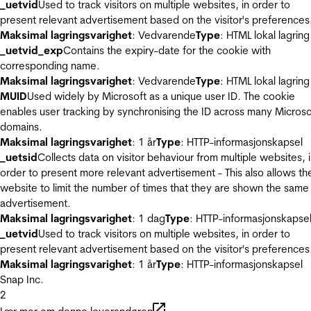
_uetvid
Used to track visitors on multiple websites, in order to
present relevant advertisement based on the visitor's preferences
Maksimal lagringsvarighet
: Vedvarende
Type
: HTML lokal lagring
_uetvid_exp
Contains the expiry-date for the cookie with
corresponding name.
Maksimal lagringsvarighet
: Vedvarende
Type
: HTML lokal lagring
MUID
Used widely by Microsoft as a unique user ID. The cookie
enables user tracking by synchronising the ID across many Microso
domains.
Maksimal lagringsvarighet
: 1 år
Type
: HTTP-informasjonskapsel
_uetsid
Collects data on visitor behaviour from multiple websites, 
order to present more relevant advertisement - This also allows th
website to limit the number of times that they are shown the same
advertisement.
Maksimal lagringsvarighet
: 1 dag
Type
: HTTP-informasjonskapse
_uetvid
Used to track visitors on multiple websites, in order to
present relevant advertisement based on the visitor's preferences
Maksimal lagringsvarighet
: 1 år
Type
: HTTP-informasjonskapsel
Snap Inc.
2