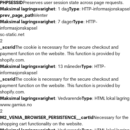
PHPSESSID
Preserves user session state across page requests.
Maksimal lagringsvarighet
: 1 dag
Type
: HTTP-informasjonskapse
prev_page_path
Venter
Maksimal lagringsvarighet
: 7 dager
Type
: HTTP-
informasjonskapsel
sc-static.net
2
_scsrid
The cookie is necessary for the secure checkout and
payment function on the website. This function is provided by
shopify.com.
Maksimal lagringsvarighet
: 13 måneder
Type
: HTTP-
informasjonskapsel
_scsrid
The cookie is necessary for the secure checkout and
payment function on the website. This function is provided by
shopify.com.
Maksimal lagringsvarighet
: Vedvarende
Type
: HTML lokal lagring
www.garnius.no
2
M2_VENIA_BROWSER_PERSISTENCE__cartId
Necessary for the
shopping cart functionality on the website.