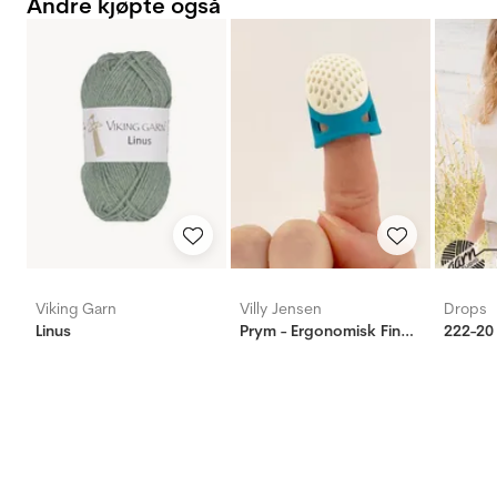
Andre kjøpte også
Viking Garn
Villy Jensen
Drops
Linus
Prym - Ergonomisk Fingerbøl, X-Large
222-20