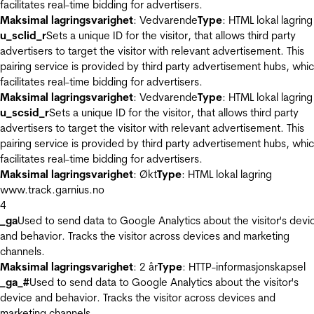
facilitates real-time bidding for advertisers.
Maksimal lagringsvarighet
: Vedvarende
Type
: HTML lokal lagring
u_sclid_r
Sets a unique ID for the visitor, that allows third party
advertisers to target the visitor with relevant advertisement. This
pairing service is provided by third party advertisement hubs, whi
facilitates real-time bidding for advertisers.
Maksimal lagringsvarighet
: Vedvarende
Type
: HTML lokal lagring
u_scsid_r
Sets a unique ID for the visitor, that allows third party
advertisers to target the visitor with relevant advertisement. This
pairing service is provided by third party advertisement hubs, whi
facilitates real-time bidding for advertisers.
Maksimal lagringsvarighet
: Økt
Type
: HTML lokal lagring
www.track.garnius.no
4
_ga
Used to send data to Google Analytics about the visitor's devi
and behavior. Tracks the visitor across devices and marketing
channels.
Maksimal lagringsvarighet
: 2 år
Type
: HTTP-informasjonskapsel
_ga_#
Used to send data to Google Analytics about the visitor's
device and behavior. Tracks the visitor across devices and
marketing channels.