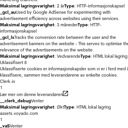
Maksimal lagringsvarighet
: 2 år
Type
: HTTP-informasjonskapsel
_gcl_au
Used by Google AdSense for experimenting with
advertisement efficiency across websites using their services.
Maksimal lagringsvarighet
: 3 måneder
Type
: HTTP-
informasjonskapsel
_gcl_ls
Tracks the conversion rate between the user and the
advertisement banners on the website - This serves to optimise th
relevance of the advertisements on the website.
Maksimal lagringsvarighet
: Vedvarende
Type
: HTML lokal lagring
Uklassifisert
8
Uklassifiserte cookies er informasjonskapsler som vi er i ferd med 
klassifisere, sammen med leverandørene av enkelte cookies.
Clerk.io
1
Lær mer om denne leverandøren
__clerk_debug
Venter
Maksimal lagringsvarighet
: Økt
Type
: HTML lokal lagring
assets.voyado.com
1
_vaS
Venter