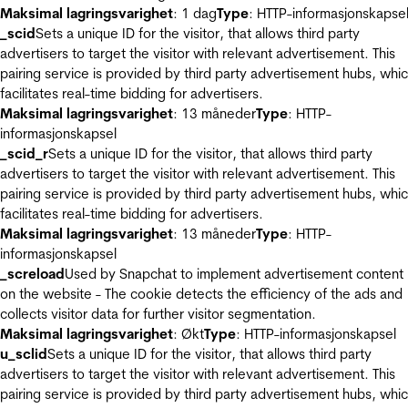
Maksimal lagringsvarighet
: 1 dag
Type
: HTTP-informasjonskapse
_scid
Sets a unique ID for the visitor, that allows third party
advertisers to target the visitor with relevant advertisement. This
pairing service is provided by third party advertisement hubs, whi
facilitates real-time bidding for advertisers.
Maksimal lagringsvarighet
: 13 måneder
Type
: HTTP-
informasjonskapsel
_scid_r
Sets a unique ID for the visitor, that allows third party
advertisers to target the visitor with relevant advertisement. This
pairing service is provided by third party advertisement hubs, whi
facilitates real-time bidding for advertisers.
Maksimal lagringsvarighet
: 13 måneder
Type
: HTTP-
informasjonskapsel
_screload
Used by Snapchat to implement advertisement content
on the website - The cookie detects the efficiency of the ads and
collects visitor data for further visitor segmentation.
Maksimal lagringsvarighet
: Økt
Type
: HTTP-informasjonskapsel
u_sclid
Sets a unique ID for the visitor, that allows third party
advertisers to target the visitor with relevant advertisement. This
pairing service is provided by third party advertisement hubs, whi