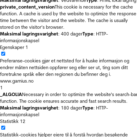
Maksimal lagringsvarighet
: Vedvarende
Type
: HTML lokal lagring
private_content_version
This cookie is necessary for the cache
function. A cache is used by the website to optimize the response
time between the visitor and the website. The cache is usually
stored on the visitor’s browser.
Maksimal lagringsvarighet
: 400 dager
Type
: HTTP-
informasjonskapsel
Egenskaper
1
Preferanse-cookies gjør et nettsted for å huske informasjon og
endrer måten nettsiden oppfører seg eller ser ut, ting som ditt
foretrukne språk eller den regionen du befinner deg i.
www.garnius.no
1
_ALGOLIA
Necessary in order to optimize the website's search-ba
function. The cookie ensures accurate and fast search results.
Maksimal lagringsvarighet
: 180 dager
Type
: HTTP-
informasjonskapsel
Statistikk
12
Statistikk-cookies hjelper eiere til å forstå hvordan besøkende