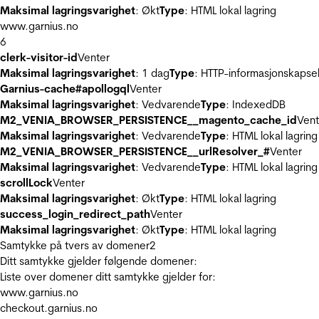
Maksimal lagringsvarighet
: Økt
Type
: HTML lokal lagring
www.garnius.no
6
clerk-visitor-id
Venter
Maksimal lagringsvarighet
: 1 dag
Type
: HTTP-informasjonskapse
Garnius-cache#apollogql
Venter
Maksimal lagringsvarighet
: Vedvarende
Type
: IndexedDB
M2_VENIA_BROWSER_PERSISTENCE__magento_cache_id
Vent
Maksimal lagringsvarighet
: Vedvarende
Type
: HTML lokal lagring
M2_VENIA_BROWSER_PERSISTENCE__urlResolver_#
Venter
Maksimal lagringsvarighet
: Vedvarende
Type
: HTML lokal lagring
scrollLock
Venter
Maksimal lagringsvarighet
: Økt
Type
: HTML lokal lagring
success_login_redirect_path
Venter
Maksimal lagringsvarighet
: Økt
Type
: HTML lokal lagring
Samtykke på tvers av domener
2
Ditt samtykke gjelder følgende domener:
Liste over domener ditt samtykke gjelder for:
www.garnius.no
checkout.garnius.no