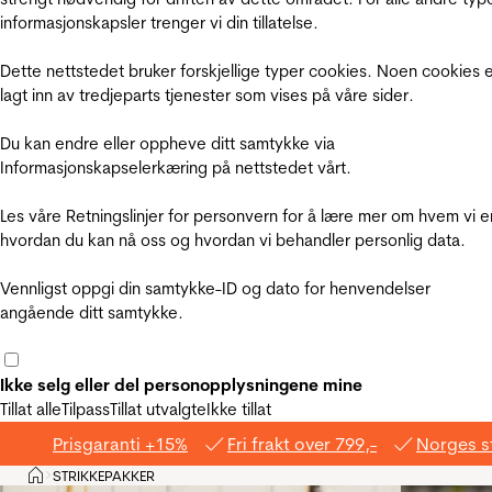
informasjonskapsler trenger vi din tillatelse.
Dette nettstedet bruker forskjellige typer cookies. Noen cookies 
lagt inn av tredjeparts tjenester som vises på våre sider.
Du kan endre eller oppheve ditt samtykke via
Informasjonskapselerkæring på nettstedet vårt.
Les våre Retningslinjer for personvern for å lære mer om hvem vi e
hvordan du kan nå oss og hvordan vi behandler personlig data.
Vennligst oppgi din samtykke-ID og dato for henvendelser
angående ditt samtykke.
Ikke selg eller del personopplysningene mine
Tillat alle
Tilpass
Tillat utvalgte
Ikke tillat
Prisgaranti +15%
Fri frakt over 799,-
Norges s
Hjem
STRIKKEPAKKER
>