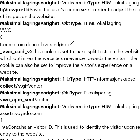
Maksimal lagringsvarighet
: Vedvarende
Type
: HTML lokal lagring
hjViewportId
Saves the user's screen size in order to adjust the si
of images on the website.
Maksimal lagringsvarighet
: Økt
Type
: HTML lokal lagring
VWO
3
Lær mer om denne leverandøren
_vwo_uuid_v2
This cookie is set to make split-tests on the websit
which optimizes the website's relevance towards the visitor – the
cookie can also be set to improve the visitor's experience on a
website.
Maksimal lagringsvarighet
: 1 år
Type
: HTTP-informasjonskapsel
collect/v.gif
Venter
Maksimal lagringsvarighet
: Økt
Type
: Pikselsporing
vwo_apm_sent
Venter
Maksimal lagringsvarighet
: Vedvarende
Type
: HTML lokal lagring
assets.voyado.com
1
_va
Contains an visitor ID. This is used to identify the visitor upon r
entry to the website.