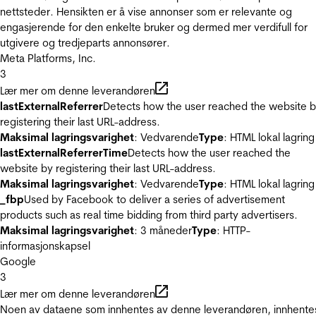
nettsteder. Hensikten er å vise annonser som er relevante og
engasjerende for den enkelte bruker og dermed mer verdifull for
utgivere og tredjeparts annonsører.
Meta Platforms, Inc.
3
Lær mer om denne leverandøren
lastExternalReferrer
Detects how the user reached the website 
registering their last URL-address.
Maksimal lagringsvarighet
: Vedvarende
Type
: HTML lokal lagring
lastExternalReferrerTime
Detects how the user reached the
website by registering their last URL-address.
Maksimal lagringsvarighet
: Vedvarende
Type
: HTML lokal lagring
_fbp
Used by Facebook to deliver a series of advertisement
products such as real time bidding from third party advertisers.
Maksimal lagringsvarighet
: 3 måneder
Type
: HTTP-
informasjonskapsel
Google
3
Lær mer om denne leverandøren
Noen av dataene som innhentes av denne leverandøren, innhente