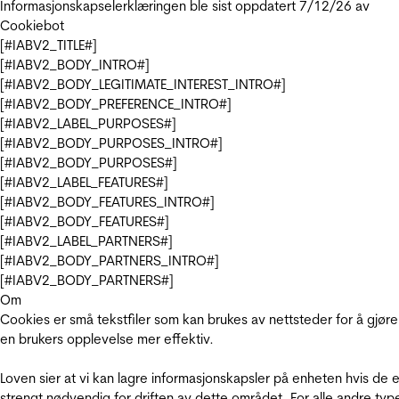
Informasjonskapselerklæringen ble sist oppdatert 7/12/26 av
Cookiebot
[#IABV2_TITLE#]
[#IABV2_BODY_INTRO#]
[#IABV2_BODY_LEGITIMATE_INTEREST_INTRO#]
[#IABV2_BODY_PREFERENCE_INTRO#]
[#IABV2_LABEL_PURPOSES#]
[#IABV2_BODY_PURPOSES_INTRO#]
[#IABV2_BODY_PURPOSES#]
[#IABV2_LABEL_FEATURES#]
[#IABV2_BODY_FEATURES_INTRO#]
[#IABV2_BODY_FEATURES#]
[#IABV2_LABEL_PARTNERS#]
[#IABV2_BODY_PARTNERS_INTRO#]
[#IABV2_BODY_PARTNERS#]
Om
Cookies er små tekstfiler som kan brukes av nettsteder for å gjøre
en brukers opplevelse mer effektiv.
Loven sier at vi kan lagre informasjonskapsler på enheten hvis de e
strengt nødvendig for driften av dette området. For alle andre typ