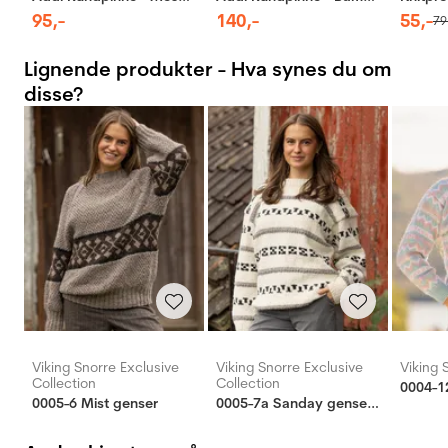
95
,-
140
,-
55
,-
79
Lignende produkter - Hva synes du om
disse?
Viking Snorre Exclusive
Viking Snorre Exclusive
Viking 
Collection
Collection
0004-1
0005-6 Mist genser
0005-7a Sanday genser dame