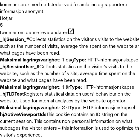
kommuniserer med nettsteder ved å samle inn og rapportere
informasjon anonymt.
Hotjar
5
Lær mer om denne leverandøren
_hjSession_#
Collects statistics on the visitor's visits to the websit
such as the number of visits, average time spent on the website a
what pages have been read.
Maksimal lagringsvarighet
: 1 dag
Type
: HTTP-informasjonskapse
_hjSessionUser_#
Collects statistics on the visitor's visits to the
website, such as the number of visits, average time spent on the
website and what pages have been read.
Maksimal lagringsvarighet
: 1 år
Type
: HTTP-informasjonskapsel
_hjTLDTest
Registers statistical data on users' behaviour on the
website. Used for internal analytics by the website operator.
Maksimal lagringsvarighet
: Økt
Type
: HTTP-informasjonskapsel
hjActiveViewportIds
This cookie contains an ID string on the
current session. This contains non-personal information on what
subpages the visitor enters – this information is used to optimize t
visitor's experience.