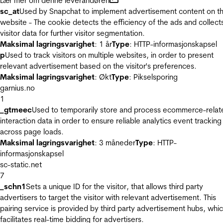
Lær mer om denne leverandøren
sc_at
Used by Snapchat to implement advertisement content on t
website - The cookie detects the efficiency of the ads and collect
visitor data for further visitor segmentation.
Maksimal lagringsvarighet
: 1 år
Type
: HTTP-informasjonskapsel
p
Used to track visitors on multiple websites, in order to present
relevant advertisement based on the visitor's preferences.
Maksimal lagringsvarighet
: Økt
Type
: Pikselsporing
garnius.no
1
_gtmeec
Used to temporarily store and process ecommerce-relat
interaction data in order to ensure reliable analytics event tracking
across page loads.
Maksimal lagringsvarighet
: 3 måneder
Type
: HTTP-
informasjonskapsel
sc-static.net
7
_schn1
Sets a unique ID for the visitor, that allows third party
advertisers to target the visitor with relevant advertisement. This
pairing service is provided by third party advertisement hubs, whi
facilitates real-time bidding for advertisers.