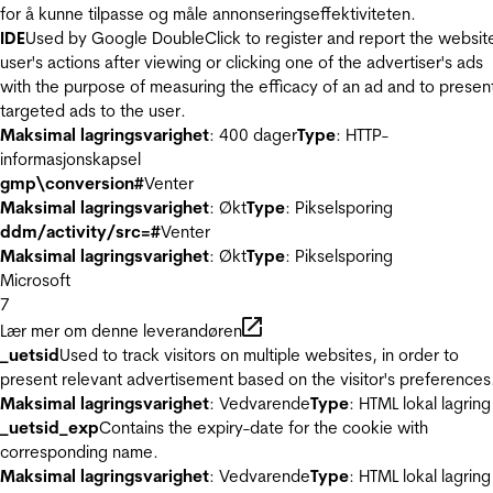
for å kunne tilpasse og måle annonseringseffektiviteten.
IDE
Used by Google DoubleClick to register and report the websit
user's actions after viewing or clicking one of the advertiser's ads
with the purpose of measuring the efficacy of an ad and to presen
targeted ads to the user.
Maksimal lagringsvarighet
: 400 dager
Type
: HTTP-
informasjonskapsel
gmp\conversion#
Venter
Maksimal lagringsvarighet
: Økt
Type
: Pikselsporing
ddm/activity/src=#
Venter
Maksimal lagringsvarighet
: Økt
Type
: Pikselsporing
Microsoft
7
Lær mer om denne leverandøren
_uetsid
Used to track visitors on multiple websites, in order to
present relevant advertisement based on the visitor's preferences
Maksimal lagringsvarighet
: Vedvarende
Type
: HTML lokal lagring
_uetsid_exp
Contains the expiry-date for the cookie with
corresponding name.
Maksimal lagringsvarighet
: Vedvarende
Type
: HTML lokal lagring