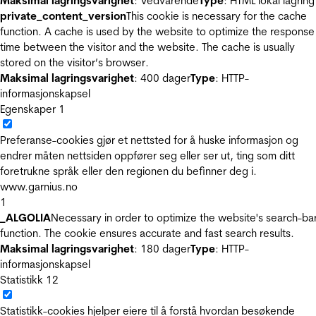
Maksimal lagringsvarighet
: Vedvarende
Type
: HTML lokal lagring
private_content_version
This cookie is necessary for the cache
function. A cache is used by the website to optimize the response
time between the visitor and the website. The cache is usually
stored on the visitor’s browser.
Maksimal lagringsvarighet
: 400 dager
Type
: HTTP-
informasjonskapsel
Egenskaper
1
Preferanse-cookies gjør et nettsted for å huske informasjon og
endrer måten nettsiden oppfører seg eller ser ut, ting som ditt
foretrukne språk eller den regionen du befinner deg i.
www.garnius.no
1
_ALGOLIA
Necessary in order to optimize the website's search-ba
function. The cookie ensures accurate and fast search results.
Maksimal lagringsvarighet
: 180 dager
Type
: HTTP-
informasjonskapsel
Statistikk
12
Statistikk-cookies hjelper eiere til å forstå hvordan besøkende