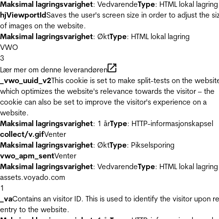
Maksimal lagringsvarighet
: Vedvarende
Type
: HTML lokal lagring
hjViewportId
Saves the user's screen size in order to adjust the si
of images on the website.
Maksimal lagringsvarighet
: Økt
Type
: HTML lokal lagring
VWO
3
Lær mer om denne leverandøren
_vwo_uuid_v2
This cookie is set to make split-tests on the websit
which optimizes the website's relevance towards the visitor – the
cookie can also be set to improve the visitor's experience on a
website.
Maksimal lagringsvarighet
: 1 år
Type
: HTTP-informasjonskapsel
collect/v.gif
Venter
Maksimal lagringsvarighet
: Økt
Type
: Pikselsporing
vwo_apm_sent
Venter
Maksimal lagringsvarighet
: Vedvarende
Type
: HTML lokal lagring
assets.voyado.com
1
_va
Contains an visitor ID. This is used to identify the visitor upon r
entry to the website.