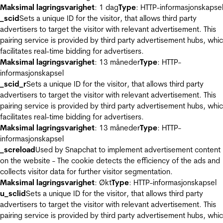
Maksimal lagringsvarighet
: 1 dag
Type
: HTTP-informasjonskapse
_scid
Sets a unique ID for the visitor, that allows third party
advertisers to target the visitor with relevant advertisement. This
pairing service is provided by third party advertisement hubs, whi
facilitates real-time bidding for advertisers.
Maksimal lagringsvarighet
: 13 måneder
Type
: HTTP-
informasjonskapsel
_scid_r
Sets a unique ID for the visitor, that allows third party
advertisers to target the visitor with relevant advertisement. This
pairing service is provided by third party advertisement hubs, whi
facilitates real-time bidding for advertisers.
Maksimal lagringsvarighet
: 13 måneder
Type
: HTTP-
informasjonskapsel
_screload
Used by Snapchat to implement advertisement content
on the website - The cookie detects the efficiency of the ads and
collects visitor data for further visitor segmentation.
Maksimal lagringsvarighet
: Økt
Type
: HTTP-informasjonskapsel
u_sclid
Sets a unique ID for the visitor, that allows third party
advertisers to target the visitor with relevant advertisement. This
pairing service is provided by third party advertisement hubs, whi