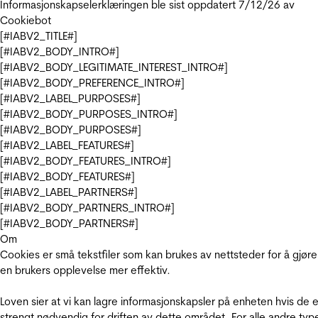
Informasjonskapselerklæringen ble sist oppdatert 7/12/26 av
Cookiebot
[#IABV2_TITLE#]
[#IABV2_BODY_INTRO#]
[#IABV2_BODY_LEGITIMATE_INTEREST_INTRO#]
[#IABV2_BODY_PREFERENCE_INTRO#]
[#IABV2_LABEL_PURPOSES#]
[#IABV2_BODY_PURPOSES_INTRO#]
[#IABV2_BODY_PURPOSES#]
[#IABV2_LABEL_FEATURES#]
[#IABV2_BODY_FEATURES_INTRO#]
[#IABV2_BODY_FEATURES#]
[#IABV2_LABEL_PARTNERS#]
[#IABV2_BODY_PARTNERS_INTRO#]
[#IABV2_BODY_PARTNERS#]
Om
Cookies er små tekstfiler som kan brukes av nettsteder for å gjøre
en brukers opplevelse mer effektiv.
Loven sier at vi kan lagre informasjonskapsler på enheten hvis de e
strengt nødvendig for driften av dette området. For alle andre typ