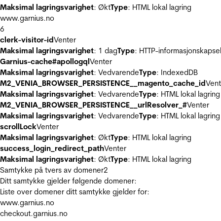
Maksimal lagringsvarighet
: Økt
Type
: HTML lokal lagring
www.garnius.no
6
clerk-visitor-id
Venter
Maksimal lagringsvarighet
: 1 dag
Type
: HTTP-informasjonskapse
Garnius-cache#apollogql
Venter
Maksimal lagringsvarighet
: Vedvarende
Type
: IndexedDB
M2_VENIA_BROWSER_PERSISTENCE__magento_cache_id
Vent
Maksimal lagringsvarighet
: Vedvarende
Type
: HTML lokal lagring
M2_VENIA_BROWSER_PERSISTENCE__urlResolver_#
Venter
Maksimal lagringsvarighet
: Vedvarende
Type
: HTML lokal lagring
scrollLock
Venter
Maksimal lagringsvarighet
: Økt
Type
: HTML lokal lagring
success_login_redirect_path
Venter
Maksimal lagringsvarighet
: Økt
Type
: HTML lokal lagring
Samtykke på tvers av domener
2
Ditt samtykke gjelder følgende domener:
Liste over domener ditt samtykke gjelder for:
www.garnius.no
checkout.garnius.no