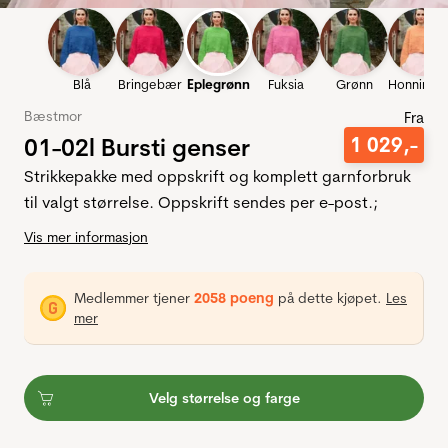
Blå
Bringebær
Eplegrønn
Fuksia
Grønn
Honningm
Bæstmor
Fra
01-02l Bursti genser
1
029
,-
Strikkepakke med oppskrift og komplett garnforbruk
til valgt størrelse. Oppskrift sendes per e-post.;
Vis mer informasjon
Medlemmer tjener
2058 poeng
på dette kjøpet.
Les
mer
Velg størrelse og farge