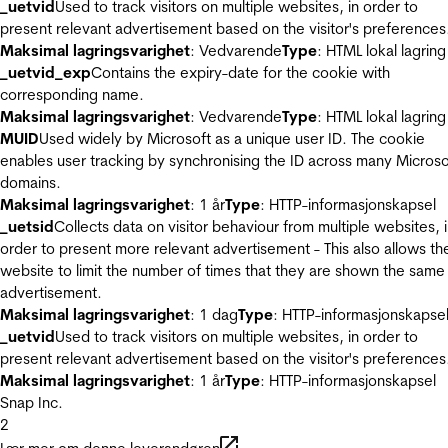
_uetvid
Used to track visitors on multiple websites, in order to
present relevant advertisement based on the visitor's preferences
Maksimal lagringsvarighet
: Vedvarende
Type
: HTML lokal lagring
_uetvid_exp
Contains the expiry-date for the cookie with
corresponding name.
Maksimal lagringsvarighet
: Vedvarende
Type
: HTML lokal lagring
MUID
Used widely by Microsoft as a unique user ID. The cookie
enables user tracking by synchronising the ID across many Microso
domains.
Maksimal lagringsvarighet
: 1 år
Type
: HTTP-informasjonskapsel
_uetsid
Collects data on visitor behaviour from multiple websites, 
order to present more relevant advertisement - This also allows th
website to limit the number of times that they are shown the same
advertisement.
Maksimal lagringsvarighet
: 1 dag
Type
: HTTP-informasjonskapse
_uetvid
Used to track visitors on multiple websites, in order to
present relevant advertisement based on the visitor's preferences
Maksimal lagringsvarighet
: 1 år
Type
: HTTP-informasjonskapsel
Snap Inc.
2