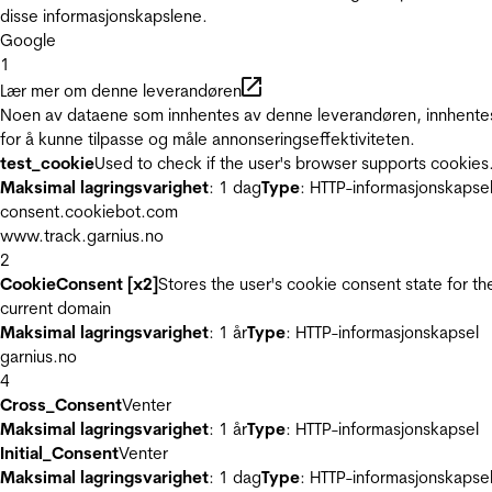
disse informasjonskapslene.
Google
1
Lær mer om denne leverandøren
Noen av dataene som innhentes av denne leverandøren, innhente
for å kunne tilpasse og måle annonseringseffektiviteten.
test_cookie
Used to check if the user's browser supports cookies
Maksimal lagringsvarighet
: 1 dag
Type
: HTTP-informasjonskapse
consent.cookiebot.com
www.track.garnius.no
2
CookieConsent [x2]
Stores the user's cookie consent state for th
current domain
Maksimal lagringsvarighet
: 1 år
Type
: HTTP-informasjonskapsel
garnius.no
4
Cross_Consent
Venter
Maksimal lagringsvarighet
: 1 år
Type
: HTTP-informasjonskapsel
Initial_Consent
Venter
Maksimal lagringsvarighet
: 1 dag
Type
: HTTP-informasjonskapse