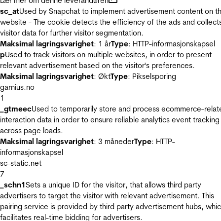
Lær mer om denne leverandøren
sc_at
Used by Snapchat to implement advertisement content on t
website - The cookie detects the efficiency of the ads and collect
visitor data for further visitor segmentation.
Maksimal lagringsvarighet
: 1 år
Type
: HTTP-informasjonskapsel
p
Used to track visitors on multiple websites, in order to present
relevant advertisement based on the visitor's preferences.
Maksimal lagringsvarighet
: Økt
Type
: Pikselsporing
garnius.no
1
_gtmeec
Used to temporarily store and process ecommerce-relat
interaction data in order to ensure reliable analytics event tracking
across page loads.
Maksimal lagringsvarighet
: 3 måneder
Type
: HTTP-
informasjonskapsel
sc-static.net
7
_schn1
Sets a unique ID for the visitor, that allows third party
advertisers to target the visitor with relevant advertisement. This
pairing service is provided by third party advertisement hubs, whi
facilitates real-time bidding for advertisers.