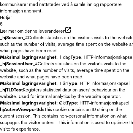
kommuniserer med nettsteder ved å samle inn og rapportere
informasjon anonymt.
Hotjar
5
Lær mer om denne leverandøren
_hjSession_#
Collects statistics on the visitor's visits to the websit
such as the number of visits, average time spent on the website a
what pages have been read.
Maksimal lagringsvarighet
: 1 dag
Type
: HTTP-informasjonskapse
_hjSessionUser_#
Collects statistics on the visitor's visits to the
website, such as the number of visits, average time spent on the
website and what pages have been read.
Maksimal lagringsvarighet
: 1 år
Type
: HTTP-informasjonskapsel
_hjTLDTest
Registers statistical data on users' behaviour on the
website. Used for internal analytics by the website operator.
Maksimal lagringsvarighet
: Økt
Type
: HTTP-informasjonskapsel
hjActiveViewportIds
This cookie contains an ID string on the
current session. This contains non-personal information on what
subpages the visitor enters – this information is used to optimize t
visitor's experience.