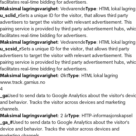
facilitates real-time bidding for advertisers.
Maksimal lagringsvarighet
: Vedvarende
Type
: HTML lokal lagring
u_sclid_r
Sets a unique ID for the visitor, that allows third party
advertisers to target the visitor with relevant advertisement. This
pairing service is provided by third party advertisement hubs, whi
facilitates real-time bidding for advertisers.
Maksimal lagringsvarighet
: Vedvarende
Type
: HTML lokal lagring
u_scsid_r
Sets a unique ID for the visitor, that allows third party
advertisers to target the visitor with relevant advertisement. This
pairing service is provided by third party advertisement hubs, whi
facilitates real-time bidding for advertisers.
Maksimal lagringsvarighet
: Økt
Type
: HTML lokal lagring
www.track.garnius.no
4
_ga
Used to send data to Google Analytics about the visitor's devi
and behavior. Tracks the visitor across devices and marketing
channels.
Maksimal lagringsvarighet
: 2 år
Type
: HTTP-informasjonskapsel
_ga_#
Used to send data to Google Analytics about the visitor's
device and behavior. Tracks the visitor across devices and
marketing channels.