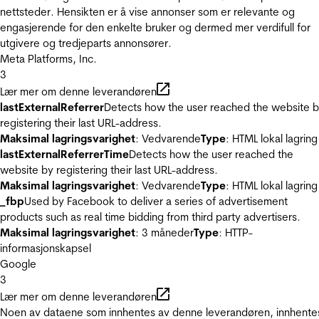
nettsteder. Hensikten er å vise annonser som er relevante og
engasjerende for den enkelte bruker og dermed mer verdifull for
utgivere og tredjeparts annonsører.
Meta Platforms, Inc.
3
Lær mer om denne leverandøren
lastExternalReferrer
Detects how the user reached the website 
registering their last URL-address.
Maksimal lagringsvarighet
: Vedvarende
Type
: HTML lokal lagring
lastExternalReferrerTime
Detects how the user reached the
website by registering their last URL-address.
Maksimal lagringsvarighet
: Vedvarende
Type
: HTML lokal lagring
_fbp
Used by Facebook to deliver a series of advertisement
products such as real time bidding from third party advertisers.
Maksimal lagringsvarighet
: 3 måneder
Type
: HTTP-
informasjonskapsel
Google
3
Lær mer om denne leverandøren
Noen av dataene som innhentes av denne leverandøren, innhente