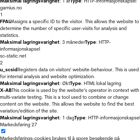
Maksimal lagringsvarighet
: 1 år
Type
: HTTP-informasjonskapsel
garnius.no
1
FPAU
Assigns a specific ID to the visitor. This allows the website to
determine the number of specific user-visits for analysis and
statistics.
Maksimal lagringsvarighet
: 3 måneder
Type
: HTTP-
informasjonskapsel
sc-static.net
2
u_scsid
Registers data on visitors' website-behaviour. This is used
for internal analysis and website optimization.
Maksimal lagringsvarighet
: Økt
Type
: HTML lokal lagring
X-AB
This cookie is used by the website’s operator in context with
multi-variate testing. This is a tool used to combine or change
content on the website. This allows the website to find the best
variation/edition of the site.
Maksimal lagringsvarighet
: 1 dag
Type
: HTTP-informasjonskapse
Markedsføring
27
Markedsførings-cookies brukes til å spore besøkende på