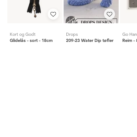
Kort og Godt
Drops
Go Ha
Glidelås - sort - 18cm
209-23 Water Dip tøfler
Reim - 