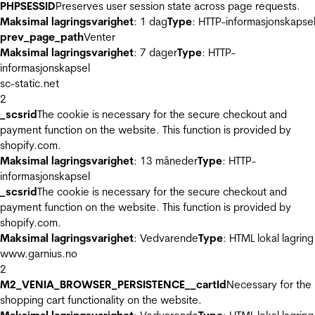
PHPSESSID
Preserves user session state across page requests.
Maksimal lagringsvarighet
: 1 dag
Type
: HTTP-informasjonskapse
prev_page_path
Venter
Maksimal lagringsvarighet
: 7 dager
Type
: HTTP-
informasjonskapsel
sc-static.net
2
_scsrid
The cookie is necessary for the secure checkout and
payment function on the website. This function is provided by
shopify.com.
Maksimal lagringsvarighet
: 13 måneder
Type
: HTTP-
informasjonskapsel
_scsrid
The cookie is necessary for the secure checkout and
payment function on the website. This function is provided by
shopify.com.
Maksimal lagringsvarighet
: Vedvarende
Type
: HTML lokal lagring
www.garnius.no
2
M2_VENIA_BROWSER_PERSISTENCE__cartId
Necessary for the
shopping cart functionality on the website.