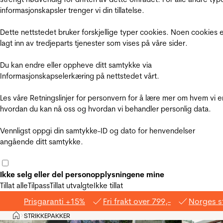
informasjonskapsler trenger vi din tillatelse.
Dette nettstedet bruker forskjellige typer cookies. Noen cookies 
lagt inn av tredjeparts tjenester som vises på våre sider.
Du kan endre eller oppheve ditt samtykke via
Informasjonskapselerkæring på nettstedet vårt.
Les våre Retningslinjer for personvern for å lære mer om hvem vi e
hvordan du kan nå oss og hvordan vi behandler personlig data.
Vennligst oppgi din samtykke-ID og dato for henvendelser
angående ditt samtykke.
Ikke selg eller del personopplysningene mine
Tillat alle
Tilpass
Tillat utvalgte
Ikke tillat
Prisgaranti +15%
Fri frakt over 799,-
Norges s
Hjem
STRIKKEPAKKER
>