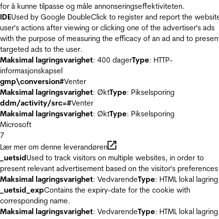
for å kunne tilpasse og måle annonseringseffektiviteten.
IDE
Used by Google DoubleClick to register and report the websit
user's actions after viewing or clicking one of the advertiser's ads
with the purpose of measuring the efficacy of an ad and to presen
targeted ads to the user.
Maksimal lagringsvarighet
: 400 dager
Type
: HTTP-
informasjonskapsel
gmp\conversion#
Venter
Maksimal lagringsvarighet
: Økt
Type
: Pikselsporing
ddm/activity/src=#
Venter
Maksimal lagringsvarighet
: Økt
Type
: Pikselsporing
Microsoft
7
Lær mer om denne leverandøren
_uetsid
Used to track visitors on multiple websites, in order to
present relevant advertisement based on the visitor's preferences
Maksimal lagringsvarighet
: Vedvarende
Type
: HTML lokal lagring
_uetsid_exp
Contains the expiry-date for the cookie with
corresponding name.
Maksimal lagringsvarighet
: Vedvarende
Type
: HTML lokal lagring