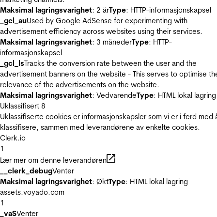
Maksimal lagringsvarighet
: 2 år
Type
: HTTP-informasjonskapsel
_gcl_au
Used by Google AdSense for experimenting with
advertisement efficiency across websites using their services.
Maksimal lagringsvarighet
: 3 måneder
Type
: HTTP-
informasjonskapsel
_gcl_ls
Tracks the conversion rate between the user and the
advertisement banners on the website - This serves to optimise th
relevance of the advertisements on the website.
Maksimal lagringsvarighet
: Vedvarende
Type
: HTML lokal lagring
Uklassifisert
8
Uklassifiserte cookies er informasjonskapsler som vi er i ferd med 
klassifisere, sammen med leverandørene av enkelte cookies.
Clerk.io
1
Lær mer om denne leverandøren
__clerk_debug
Venter
Maksimal lagringsvarighet
: Økt
Type
: HTML lokal lagring
assets.voyado.com
1
_vaS
Venter