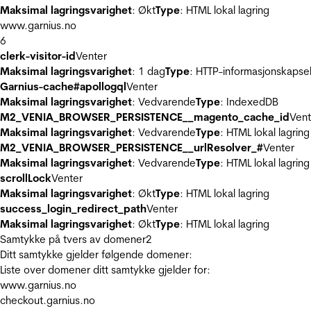
Maksimal lagringsvarighet
: Økt
Type
: HTML lokal lagring
www.garnius.no
6
clerk-visitor-id
Venter
Maksimal lagringsvarighet
: 1 dag
Type
: HTTP-informasjonskapse
Garnius-cache#apollogql
Venter
Maksimal lagringsvarighet
: Vedvarende
Type
: IndexedDB
M2_VENIA_BROWSER_PERSISTENCE__magento_cache_id
Vent
Maksimal lagringsvarighet
: Vedvarende
Type
: HTML lokal lagring
M2_VENIA_BROWSER_PERSISTENCE__urlResolver_#
Venter
Maksimal lagringsvarighet
: Vedvarende
Type
: HTML lokal lagring
scrollLock
Venter
Maksimal lagringsvarighet
: Økt
Type
: HTML lokal lagring
success_login_redirect_path
Venter
Maksimal lagringsvarighet
: Økt
Type
: HTML lokal lagring
Samtykke på tvers av domener
2
Ditt samtykke gjelder følgende domener:
Liste over domener ditt samtykke gjelder for:
www.garnius.no
checkout.garnius.no