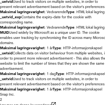
_uetvid
Used to track visitors on multiple websites, in order to
present relevant advertisement based on the visitor's preferences
Maksimal lagringsvarighet
: Vedvarende
Type
: HTML lokal lagring
_uetvid_exp
Contains the expiry-date for the cookie with
corresponding name.
Maksimal lagringsvarighet
: Vedvarende
Type
: HTML lokal lagring
MUID
Used widely by Microsoft as a unique user ID. The cookie
enables user tracking by synchronising the ID across many Microso
domains.
Maksimal lagringsvarighet
: 1 år
Type
: HTTP-informasjonskapsel
_uetsid
Collects data on visitor behaviour from multiple websites, 
order to present more relevant advertisement - This also allows th
website to limit the number of times that they are shown the same
advertisement.
Maksimal lagringsvarighet
: 1 dag
Type
: HTTP-informasjonskapse
_uetvid
Used to track visitors on multiple websites, in order to
present relevant advertisement based on the visitor's preferences
Maksimal lagringsvarighet
: 1 år
Type
: HTTP-informasjonskapsel
Snap Inc.
2