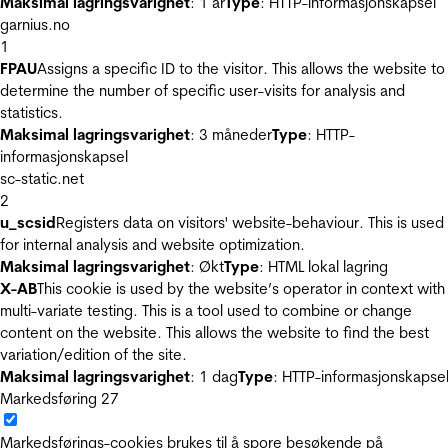
Maksimal lagringsvarighet
: 1 år
Type
: HTTP-informasjonskapsel
garnius.no
1
FPAU
Assigns a specific ID to the visitor. This allows the website to
determine the number of specific user-visits for analysis and
statistics.
Maksimal lagringsvarighet
: 3 måneder
Type
: HTTP-
informasjonskapsel
sc-static.net
2
u_scsid
Registers data on visitors' website-behaviour. This is used
for internal analysis and website optimization.
Maksimal lagringsvarighet
: Økt
Type
: HTML lokal lagring
X-AB
This cookie is used by the website’s operator in context with
multi-variate testing. This is a tool used to combine or change
content on the website. This allows the website to find the best
variation/edition of the site.
Maksimal lagringsvarighet
: 1 dag
Type
: HTTP-informasjonskapse
Markedsføring
27
Markedsførings-cookies brukes til å spore besøkende på