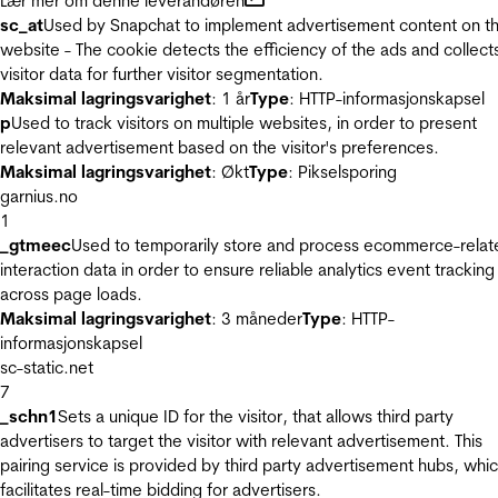
Lær mer om denne leverandøren
sc_at
Used by Snapchat to implement advertisement content on t
website - The cookie detects the efficiency of the ads and collect
visitor data for further visitor segmentation.
Maksimal lagringsvarighet
: 1 år
Type
: HTTP-informasjonskapsel
p
Used to track visitors on multiple websites, in order to present
relevant advertisement based on the visitor's preferences.
Maksimal lagringsvarighet
: Økt
Type
: Pikselsporing
garnius.no
1
_gtmeec
Used to temporarily store and process ecommerce-relat
interaction data in order to ensure reliable analytics event tracking
across page loads.
Maksimal lagringsvarighet
: 3 måneder
Type
: HTTP-
informasjonskapsel
sc-static.net
7
_schn1
Sets a unique ID for the visitor, that allows third party
advertisers to target the visitor with relevant advertisement. This
pairing service is provided by third party advertisement hubs, whi
facilitates real-time bidding for advertisers.