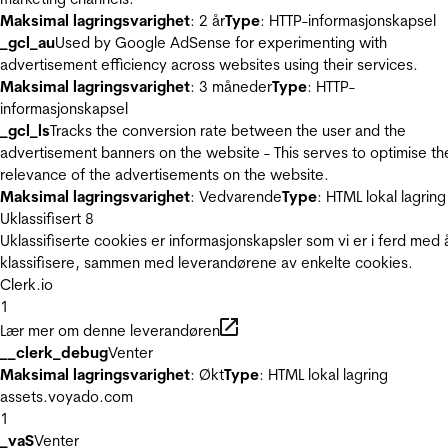
Maksimal lagringsvarighet
: 2 år
Type
: HTTP-informasjonskapsel
_gcl_au
Used by Google AdSense for experimenting with
advertisement efficiency across websites using their services.
Maksimal lagringsvarighet
: 3 måneder
Type
: HTTP-
informasjonskapsel
_gcl_ls
Tracks the conversion rate between the user and the
advertisement banners on the website - This serves to optimise th
relevance of the advertisements on the website.
Maksimal lagringsvarighet
: Vedvarende
Type
: HTML lokal lagring
Uklassifisert
8
Uklassifiserte cookies er informasjonskapsler som vi er i ferd med 
klassifisere, sammen med leverandørene av enkelte cookies.
Clerk.io
1
Lær mer om denne leverandøren
__clerk_debug
Venter
Maksimal lagringsvarighet
: Økt
Type
: HTML lokal lagring
assets.voyado.com
1
_vaS
Venter