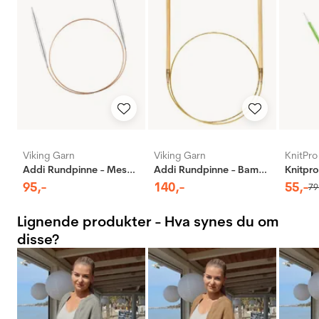
Viking Garn
Viking Garn
KnitPro
Addi Rundpinne - Messing
Addi Rundpinne - Bambus
95
,-
140
,-
55
,-
79
Lignende produkter - Hva synes du om
disse?