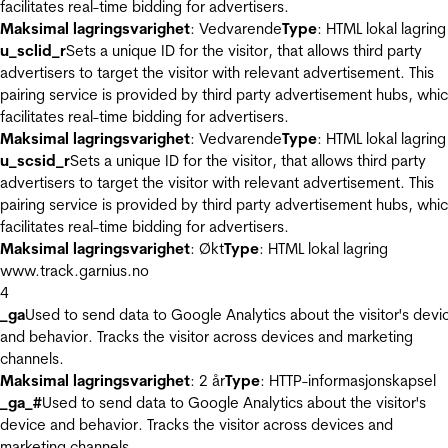
facilitates real-time bidding for advertisers.
Maksimal lagringsvarighet
: Vedvarende
Type
: HTML lokal lagring
u_sclid_r
Sets a unique ID for the visitor, that allows third party
advertisers to target the visitor with relevant advertisement. This
pairing service is provided by third party advertisement hubs, whi
facilitates real-time bidding for advertisers.
Maksimal lagringsvarighet
: Vedvarende
Type
: HTML lokal lagring
u_scsid_r
Sets a unique ID for the visitor, that allows third party
advertisers to target the visitor with relevant advertisement. This
pairing service is provided by third party advertisement hubs, whi
facilitates real-time bidding for advertisers.
Maksimal lagringsvarighet
: Økt
Type
: HTML lokal lagring
www.track.garnius.no
4
_ga
Used to send data to Google Analytics about the visitor's devi
and behavior. Tracks the visitor across devices and marketing
channels.
Maksimal lagringsvarighet
: 2 år
Type
: HTTP-informasjonskapsel
_ga_#
Used to send data to Google Analytics about the visitor's
device and behavior. Tracks the visitor across devices and
marketing channels.