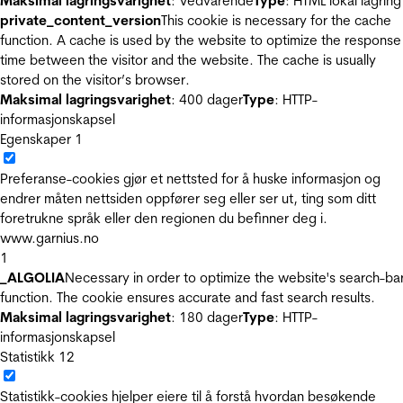
Maksimal lagringsvarighet
: Vedvarende
Type
: HTML lokal lagring
private_content_version
This cookie is necessary for the cache
function. A cache is used by the website to optimize the response
time between the visitor and the website. The cache is usually
stored on the visitor’s browser.
Maksimal lagringsvarighet
: 400 dager
Type
: HTTP-
informasjonskapsel
Egenskaper
1
Preferanse-cookies gjør et nettsted for å huske informasjon og
endrer måten nettsiden oppfører seg eller ser ut, ting som ditt
foretrukne språk eller den regionen du befinner deg i.
www.garnius.no
1
_ALGOLIA
Necessary in order to optimize the website's search-ba
function. The cookie ensures accurate and fast search results.
Maksimal lagringsvarighet
: 180 dager
Type
: HTTP-
informasjonskapsel
Statistikk
12
Statistikk-cookies hjelper eiere til å forstå hvordan besøkende