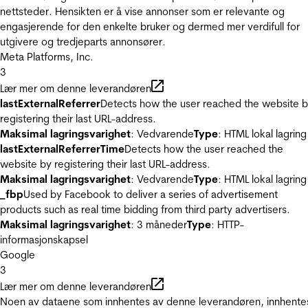
nettsteder. Hensikten er å vise annonser som er relevante og
engasjerende for den enkelte bruker og dermed mer verdifull for
utgivere og tredjeparts annonsører.
Meta Platforms, Inc.
3
Lær mer om denne leverandøren
lastExternalReferrer
Detects how the user reached the website 
registering their last URL-address.
Maksimal lagringsvarighet
: Vedvarende
Type
: HTML lokal lagring
lastExternalReferrerTime
Detects how the user reached the
website by registering their last URL-address.
Maksimal lagringsvarighet
: Vedvarende
Type
: HTML lokal lagring
_fbp
Used by Facebook to deliver a series of advertisement
products such as real time bidding from third party advertisers.
Maksimal lagringsvarighet
: 3 måneder
Type
: HTTP-
informasjonskapsel
Google
3
Lær mer om denne leverandøren
Noen av dataene som innhentes av denne leverandøren, innhente