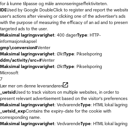
for å kunne tilpasse og måle annonseringseffektiviteten.
IDE
Used by Google DoubleClick to register and report the websit
user's actions after viewing or clicking one of the advertiser's ads
with the purpose of measuring the efficacy of an ad and to presen
targeted ads to the user.
Maksimal lagringsvarighet
: 400 dager
Type
: HTTP-
informasjonskapsel
gmp\conversion#
Venter
Maksimal lagringsvarighet
: Økt
Type
: Pikselsporing
ddm/activity/src=#
Venter
Maksimal lagringsvarighet
: Økt
Type
: Pikselsporing
Microsoft
7
Lær mer om denne leverandøren
_uetsid
Used to track visitors on multiple websites, in order to
present relevant advertisement based on the visitor's preferences
Maksimal lagringsvarighet
: Vedvarende
Type
: HTML lokal lagring
_uetsid_exp
Contains the expiry-date for the cookie with
corresponding name.
Maksimal lagringsvarighet
: Vedvarende
Type
: HTML lokal lagring