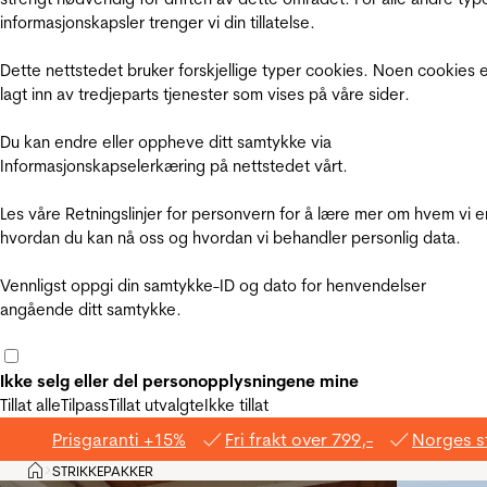
informasjonskapsler trenger vi din tillatelse.
Dette nettstedet bruker forskjellige typer cookies. Noen cookies 
lagt inn av tredjeparts tjenester som vises på våre sider.
Du kan endre eller oppheve ditt samtykke via
Informasjonskapselerkæring på nettstedet vårt.
Les våre Retningslinjer for personvern for å lære mer om hvem vi e
hvordan du kan nå oss og hvordan vi behandler personlig data.
Vennligst oppgi din samtykke-ID og dato for henvendelser
angående ditt samtykke.
Ikke selg eller del personopplysningene mine
Tillat alle
Tilpass
Tillat utvalgte
Ikke tillat
Prisgaranti +15%
Fri frakt over 799,-
Norges s
Hjem
STRIKKEPAKKER
>