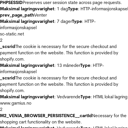
PHPSESSID
Preserves user session state across page requests.
Maksimal lagringsvarighet
: 1 dag
Type
: HTTP-informasjonskapse
prev_page_path
Venter
Maksimal lagringsvarighet
: 7 dager
Type
: HTTP-
informasjonskapsel
sc-static.net
2
_scsrid
The cookie is necessary for the secure checkout and
payment function on the website. This function is provided by
shopify.com.
Maksimal lagringsvarighet
: 13 måneder
Type
: HTTP-
informasjonskapsel
_scsrid
The cookie is necessary for the secure checkout and
payment function on the website. This function is provided by
shopify.com.
Maksimal lagringsvarighet
: Vedvarende
Type
: HTML lokal lagring
www.garnius.no
2
M2_VENIA_BROWSER_PERSISTENCE__cartId
Necessary for the
shopping cart functionality on the website.