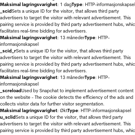
Maksimal lagringsvarighet
: 1 dag
Type
: HTTP-informasjonskapse
_scid
Sets a unique ID for the visitor, that allows third party
advertisers to target the visitor with relevant advertisement. This
pairing service is provided by third party advertisement hubs, whi
facilitates real-time bidding for advertisers.
Maksimal lagringsvarighet
: 13 måneder
Type
: HTTP-
informasjonskapsel
_scid_r
Sets a unique ID for the visitor, that allows third party
advertisers to target the visitor with relevant advertisement. This
pairing service is provided by third party advertisement hubs, whi
facilitates real-time bidding for advertisers.
Maksimal lagringsvarighet
: 13 måneder
Type
: HTTP-
informasjonskapsel
_screload
Used by Snapchat to implement advertisement content
on the website - The cookie detects the efficiency of the ads and
collects visitor data for further visitor segmentation.
Maksimal lagringsvarighet
: Økt
Type
: HTTP-informasjonskapsel
u_sclid
Sets a unique ID for the visitor, that allows third party
advertisers to target the visitor with relevant advertisement. This
pairing service is provided by third party advertisement hubs, whi