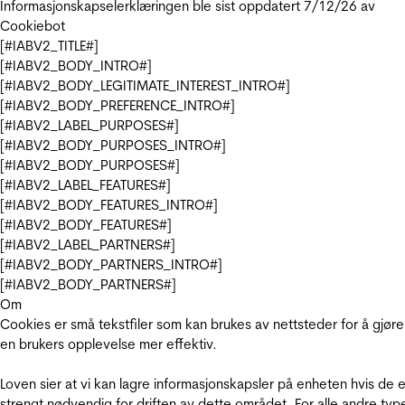
Informasjonskapselerklæringen ble sist oppdatert 7/12/26 av
Cookiebot
[#IABV2_TITLE#]
[#IABV2_BODY_INTRO#]
[#IABV2_BODY_LEGITIMATE_INTEREST_INTRO#]
[#IABV2_BODY_PREFERENCE_INTRO#]
[#IABV2_LABEL_PURPOSES#]
[#IABV2_BODY_PURPOSES_INTRO#]
[#IABV2_BODY_PURPOSES#]
[#IABV2_LABEL_FEATURES#]
[#IABV2_BODY_FEATURES_INTRO#]
[#IABV2_BODY_FEATURES#]
[#IABV2_LABEL_PARTNERS#]
[#IABV2_BODY_PARTNERS_INTRO#]
[#IABV2_BODY_PARTNERS#]
Om
Cookies er små tekstfiler som kan brukes av nettsteder for å gjøre
en brukers opplevelse mer effektiv.
Loven sier at vi kan lagre informasjonskapsler på enheten hvis de e
strengt nødvendig for driften av dette området. For alle andre typ