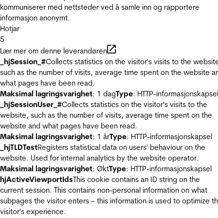
kommuniserer med nettsteder ved å samle inn og rapportere
informasjon anonymt.
Hotjar
5
Lær mer om denne leverandøren
_hjSession_#
Collects statistics on the visitor's visits to the websit
such as the number of visits, average time spent on the website a
what pages have been read.
Maksimal lagringsvarighet
: 1 dag
Type
: HTTP-informasjonskapse
_hjSessionUser_#
Collects statistics on the visitor's visits to the
website, such as the number of visits, average time spent on the
website and what pages have been read.
Maksimal lagringsvarighet
: 1 år
Type
: HTTP-informasjonskapsel
_hjTLDTest
Registers statistical data on users' behaviour on the
website. Used for internal analytics by the website operator.
Maksimal lagringsvarighet
: Økt
Type
: HTTP-informasjonskapsel
hjActiveViewportIds
This cookie contains an ID string on the
current session. This contains non-personal information on what
subpages the visitor enters – this information is used to optimize t
visitor's experience.