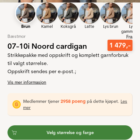
Brun
Kamel
Koksgrå
Latte
Lys brun
Lys
gammelro
Bæstmor
Fra
07-10i Noord cardigan
1
479
,-
Strikkepakke med oppskrift og komplett garnforbruk
til valgt størrelse.
Oppskrift sendes per e-post.;
Vis mer informasjon
Medlemmer tjener
2958 poeng
på dette kjøpet.
Les
mer
Velg størrelse og farge