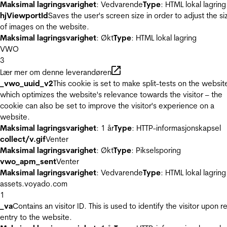
Maksimal lagringsvarighet
: Vedvarende
Type
: HTML lokal lagring
hjViewportId
Saves the user's screen size in order to adjust the si
of images on the website.
Maksimal lagringsvarighet
: Økt
Type
: HTML lokal lagring
VWO
3
Lær mer om denne leverandøren
_vwo_uuid_v2
This cookie is set to make split-tests on the websit
which optimizes the website's relevance towards the visitor – the
cookie can also be set to improve the visitor's experience on a
website.
Maksimal lagringsvarighet
: 1 år
Type
: HTTP-informasjonskapsel
collect/v.gif
Venter
Maksimal lagringsvarighet
: Økt
Type
: Pikselsporing
vwo_apm_sent
Venter
Maksimal lagringsvarighet
: Vedvarende
Type
: HTML lokal lagring
assets.voyado.com
1
_va
Contains an visitor ID. This is used to identify the visitor upon r
entry to the website.