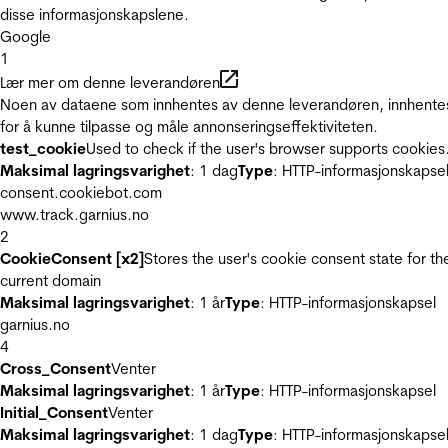
disse informasjonskapslene.
Google
1
Lær mer om denne leverandøren
Noen av dataene som innhentes av denne leverandøren, innhente
for å kunne tilpasse og måle annonseringseffektiviteten.
test_cookie
Used to check if the user's browser supports cookies
Maksimal lagringsvarighet
: 1 dag
Type
: HTTP-informasjonskapse
consent.cookiebot.com
www.track.garnius.no
2
CookieConsent [x2]
Stores the user's cookie consent state for th
current domain
Maksimal lagringsvarighet
: 1 år
Type
: HTTP-informasjonskapsel
garnius.no
4
Cross_Consent
Venter
Maksimal lagringsvarighet
: 1 år
Type
: HTTP-informasjonskapsel
Initial_Consent
Venter
Maksimal lagringsvarighet
: 1 dag
Type
: HTTP-informasjonskapse