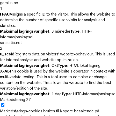
garnius.no
1
FPAU
Assigns a specific ID to the visitor. This allows the website to
determine the number of specific user-visits for analysis and
statistics.
Maksimal lagringsvarighet
: 3 måneder
Type
: HTTP-
informasjonskapsel
sc-static.net
2
u_scsid
Registers data on visitors' website-behaviour. This is used
for internal analysis and website optimization.
Maksimal lagringsvarighet
: Økt
Type
: HTML lokal lagring
X-AB
This cookie is used by the website’s operator in context with
multi-variate testing. This is a tool used to combine or change
content on the website. This allows the website to find the best
variation/edition of the site.
Maksimal lagringsvarighet
: 1 dag
Type
: HTTP-informasjonskapse
Markedsføring
27
Markedsførings-cookies brukes til å spore besøkende på