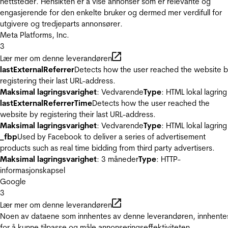
nettsteder. Hensikten er å vise annonser som er relevante og
engasjerende for den enkelte bruker og dermed mer verdifull for
utgivere og tredjeparts annonsører.
Meta Platforms, Inc.
3
Lær mer om denne leverandøren
lastExternalReferrer
Detects how the user reached the website 
registering their last URL-address.
Maksimal lagringsvarighet
: Vedvarende
Type
: HTML lokal lagring
lastExternalReferrerTime
Detects how the user reached the
website by registering their last URL-address.
Maksimal lagringsvarighet
: Vedvarende
Type
: HTML lokal lagring
_fbp
Used by Facebook to deliver a series of advertisement
products such as real time bidding from third party advertisers.
Maksimal lagringsvarighet
: 3 måneder
Type
: HTTP-
informasjonskapsel
Google
3
Lær mer om denne leverandøren
Noen av dataene som innhentes av denne leverandøren, innhente
for å kunne tilpasse og måle annonseringseffektiviteten.