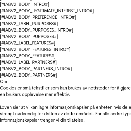
[#IABV2_BODY_INTRO#]
[#IABV2_BODY_LEGITIMATE_INTEREST_INTRO#]
[#IABV2_BODY_PREFERENCE_INTRO#]
[#IABV2_LABEL_PURPOSES#]
[#IABV2_BODY_PURPOSES_INTRO#]
[#IABV2_BODY_PURPOSES#]
[#IABV2_LABEL_FEATURES#]
[#IABV2_BODY_FEATURES_INTRO#]
[#IABV2_BODY_FEATURES#]
[#IABV2_LABEL_PARTNERS#]
[#IABV2_BODY_PARTNERS_INTRO#]
[#IABV2_BODY_PARTNERS#]
Om
Cookies er små tekstfiler som kan brukes av nettsteder for å gjøre
en brukers opplevelse mer effektiv.
Loven sier at vi kan lagre informasjonskapsler på enheten hvis de e
strengt nødvendig for driften av dette området. For alle andre typ
informasjonskapsler trenger vi din tillatelse.