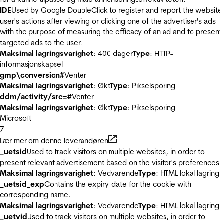
IDE
Used by Google DoubleClick to register and report the websit
user's actions after viewing or clicking one of the advertiser's ads
with the purpose of measuring the efficacy of an ad and to presen
targeted ads to the user.
Maksimal lagringsvarighet
: 400 dager
Type
: HTTP-
informasjonskapsel
gmp\conversion#
Venter
Maksimal lagringsvarighet
: Økt
Type
: Pikselsporing
ddm/activity/src=#
Venter
Maksimal lagringsvarighet
: Økt
Type
: Pikselsporing
Microsoft
7
Lær mer om denne leverandøren
_uetsid
Used to track visitors on multiple websites, in order to
present relevant advertisement based on the visitor's preferences
Maksimal lagringsvarighet
: Vedvarende
Type
: HTML lokal lagring
_uetsid_exp
Contains the expiry-date for the cookie with
corresponding name.
Maksimal lagringsvarighet
: Vedvarende
Type
: HTML lokal lagring
_uetvid
Used to track visitors on multiple websites, in order to