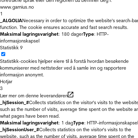
foretrukne språk eller den regionen du befinner deg i.
www.garnius.no
1
_ALGOLIA
Necessary in order to optimize the website's search-ba
function. The cookie ensures accurate and fast search results.
Maksimal lagringsvarighet
: 180 dager
Type
: HTTP-
informasjonskapsel
Statistikk
9
Statistikk-cookies hjelper eiere til å forstå hvordan besøkende
kommuniserer med nettsteder ved å samle inn og rapportere
informasjon anonymt.
Hotjar
3
Lær mer om denne leverandøren
_hjSession_#
Collects statistics on the visitor's visits to the websit
such as the number of visits, average time spent on the website a
what pages have been read.
Maksimal lagringsvarighet
: 1 dag
Type
: HTTP-informasjonskapse
_hjSessionUser_#
Collects statistics on the visitor's visits to the
website, such as the number of visits, average time spent on the