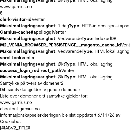
Maksimal lagringsvarighet
: Økt
Type
: HTML lokal lagring
www.garnius.no
5
clerk-visitor-id
Venter
Maksimal lagringsvarighet
: 1 dag
Type
: HTTP-informasjonskapse
Garnius-cache#apollogql
Venter
Maksimal lagringsvarighet
: Vedvarende
Type
: IndexedDB
M2_VENIA_BROWSER_PERSISTENCE__magento_cache_id
Vent
Maksimal lagringsvarighet
: Vedvarende
Type
: HTML lokal lagring
scrollLock
Venter
Maksimal lagringsvarighet
: Økt
Type
: HTML lokal lagring
success_login_redirect_path
Venter
Maksimal lagringsvarighet
: Økt
Type
: HTML lokal lagring
Samtykke på tvers av domener
2
Ditt samtykke gjelder følgende domener:
Liste over domener ditt samtykke gjelder for:
www.garnius.no
checkout.garnius.no
Informasjonskapselerklæringen ble sist oppdatert 6/11/26 av
Cookiebot
[#IABV2_TITLE#]