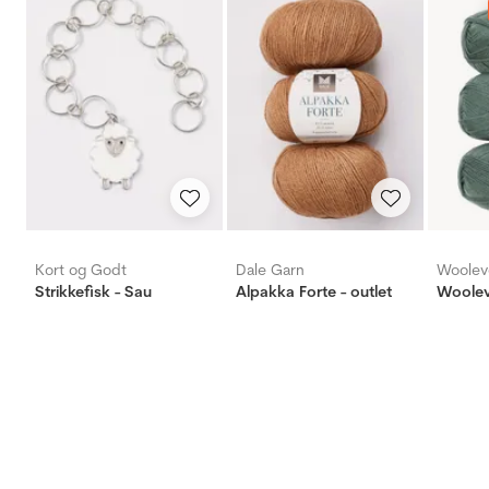
Kort og Godt
Dale Garn
Woolev
Strikkefisk - Sau
Alpakka Forte - outlet
Woolev