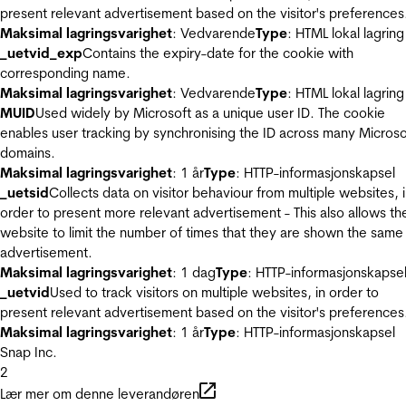
present relevant advertisement based on the visitor's preferences
Maksimal lagringsvarighet
: Vedvarende
Type
: HTML lokal lagring
_uetvid_exp
Contains the expiry-date for the cookie with
corresponding name.
Maksimal lagringsvarighet
: Vedvarende
Type
: HTML lokal lagring
MUID
Used widely by Microsoft as a unique user ID. The cookie
enables user tracking by synchronising the ID across many Microso
domains.
Maksimal lagringsvarighet
: 1 år
Type
: HTTP-informasjonskapsel
_uetsid
Collects data on visitor behaviour from multiple websites, 
order to present more relevant advertisement - This also allows th
website to limit the number of times that they are shown the same
advertisement.
Maksimal lagringsvarighet
: 1 dag
Type
: HTTP-informasjonskapse
_uetvid
Used to track visitors on multiple websites, in order to
present relevant advertisement based on the visitor's preferences
Maksimal lagringsvarighet
: 1 år
Type
: HTTP-informasjonskapsel
Snap Inc.
2
Lær mer om denne leverandøren