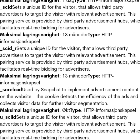
Maksimal lagringsvarighet
: 1 dag
Type
: HTTP-informasjonskapse
_scid
Sets a unique ID for the visitor, that allows third party
advertisers to target the visitor with relevant advertisement. This
pairing service is provided by third party advertisement hubs, whi
facilitates real-time bidding for advertisers.
Maksimal lagringsvarighet
: 13 måneder
Type
: HTTP-
informasjonskapsel
_scid_r
Sets a unique ID for the visitor, that allows third party
advertisers to target the visitor with relevant advertisement. This
pairing service is provided by third party advertisement hubs, whi
facilitates real-time bidding for advertisers.
Maksimal lagringsvarighet
: 13 måneder
Type
: HTTP-
informasjonskapsel
_screload
Used by Snapchat to implement advertisement content
on the website - The cookie detects the efficiency of the ads and
collects visitor data for further visitor segmentation.
Maksimal lagringsvarighet
: Økt
Type
: HTTP-informasjonskapsel
u_sclid
Sets a unique ID for the visitor, that allows third party
advertisers to target the visitor with relevant advertisement. This
pairing service is provided by third party advertisement hubs, whi
facilitates real-time bidding for advertisers.