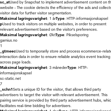
sc_at
Used by Snapchat to implement advertisement content on t
website - The cookie detects the efficiency of the ads and collect
visitor data for further visitor segmentation.
Maksimal lagringsvarighet
: 1 år
Type
: HTTP-informasjonskapsel
p
Used to track visitors on multiple websites, in order to present
relevant advertisement based on the visitor's preferences.
Maksimal lagringsvarighet
: Økt
Type
: Pikselsporing
garnius.no
1
_gtmeec
Used to temporarily store and process ecommerce-relat
interaction data in order to ensure reliable analytics event tracking
across page loads.
Maksimal lagringsvarighet
: 3 måneder
Type
: HTTP-
informasjonskapsel
sc-static.net
7
_schn1
Sets a unique ID for the visitor, that allows third party
advertisers to target the visitor with relevant advertisement. This
pairing service is provided by third party advertisement hubs, whi
facilitates real-time bidding for advertisers.