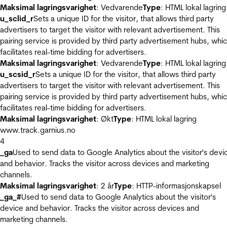
Maksimal lagringsvarighet
: Vedvarende
Type
: HTML lokal lagring
u_sclid_r
Sets a unique ID for the visitor, that allows third party
advertisers to target the visitor with relevant advertisement. This
pairing service is provided by third party advertisement hubs, whi
facilitates real-time bidding for advertisers.
Maksimal lagringsvarighet
: Vedvarende
Type
: HTML lokal lagring
u_scsid_r
Sets a unique ID for the visitor, that allows third party
advertisers to target the visitor with relevant advertisement. This
pairing service is provided by third party advertisement hubs, whi
facilitates real-time bidding for advertisers.
Maksimal lagringsvarighet
: Økt
Type
: HTML lokal lagring
www.track.garnius.no
4
_ga
Used to send data to Google Analytics about the visitor's devi
and behavior. Tracks the visitor across devices and marketing
channels.
Maksimal lagringsvarighet
: 2 år
Type
: HTTP-informasjonskapsel
_ga_#
Used to send data to Google Analytics about the visitor's
device and behavior. Tracks the visitor across devices and
marketing channels.