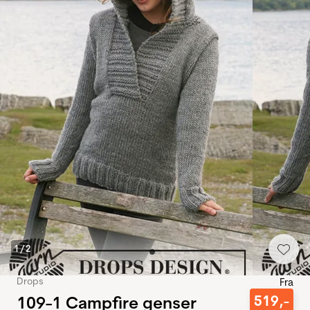
1
/
2
Drops
Fra
109-1 Campfire genser
519
,-