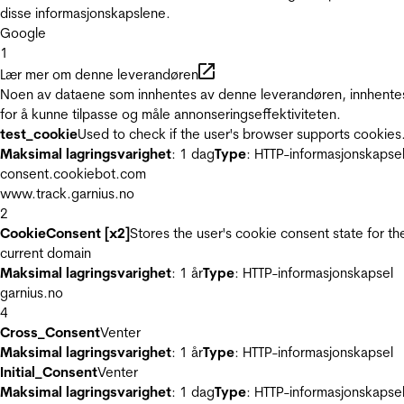
disse informasjonskapslene.
Google
1
Lær mer om denne leverandøren
Noen av dataene som innhentes av denne leverandøren, innhente
for å kunne tilpasse og måle annonseringseffektiviteten.
test_cookie
Used to check if the user's browser supports cookies
Maksimal lagringsvarighet
: 1 dag
Type
: HTTP-informasjonskapse
consent.cookiebot.com
www.track.garnius.no
2
CookieConsent [x2]
Stores the user's cookie consent state for th
current domain
Maksimal lagringsvarighet
: 1 år
Type
: HTTP-informasjonskapsel
garnius.no
4
Cross_Consent
Venter
Maksimal lagringsvarighet
: 1 år
Type
: HTTP-informasjonskapsel
Initial_Consent
Venter
Maksimal lagringsvarighet
: 1 dag
Type
: HTTP-informasjonskapse