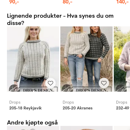
90
,-
80
,-
140
,-
Lignende produkter - Hva synes du om
disse?
Drops
Drops
Drops
205-18 Reykjavik
205-20 Akranes
232-49
Andre kjøpte også