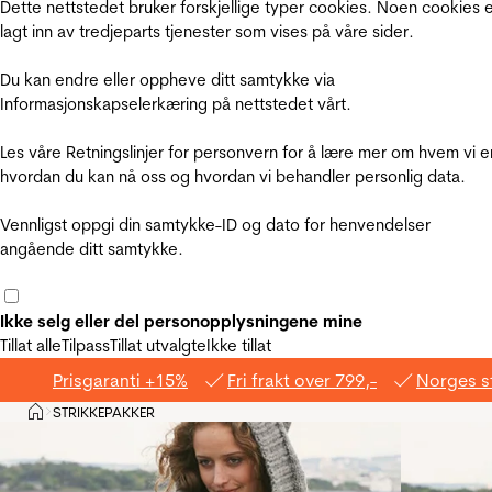
Dette nettstedet bruker forskjellige typer cookies. Noen cookies 
lagt inn av tredjeparts tjenester som vises på våre sider.
Du kan endre eller oppheve ditt samtykke via
Informasjonskapselerkæring på nettstedet vårt.
Les våre Retningslinjer for personvern for å lære mer om hvem vi e
hvordan du kan nå oss og hvordan vi behandler personlig data.
Vennligst oppgi din samtykke-ID og dato for henvendelser
angående ditt samtykke.
Ikke selg eller del personopplysningene mine
Tillat alle
Tilpass
Tillat utvalgte
Ikke tillat
Prisgaranti +15%
Fri frakt over 799,-
Norges s
Hjem
STRIKKEPAKKER
>