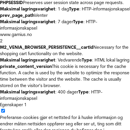
PHPSESSID
Preserves user session state across page requests.
Maksimal lagringsvarighet
: 1 dag
Type
: HTTP-informasjonskapse
prev_page_path
Venter
Maksimal lagringsvarighet
: 7 dager
Type
: HTTP-
informasjonskapsel
www.garnius.no
2
M2_VENIA_BROWSER_PERSISTENCE__cartId
Necessary for the
shopping cart functionality on the website.
Maksimal lagringsvarighet
: Vedvarende
Type
: HTML lokal lagring
private_content_version
This cookie is necessary for the cache
function. A cache is used by the website to optimize the response
time between the visitor and the website. The cache is usually
stored on the visitor’s browser.
Maksimal lagringsvarighet
: 400 dager
Type
: HTTP-
informasjonskapsel
Egenskaper
1
Preferanse-cookies gjør et nettsted for å huske informasjon og
endrer måten nettsiden oppfører seg eller ser ut, ting som ditt