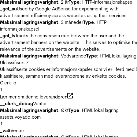
Maksimal lagringsvarighet
: 2 år
Type
: HTTP-informasjonskapsel
_gcl_au
Used by Google AdSense for experimenting with
advertisement efficiency across websites using their services.
Maksimal lagringsvarighet
: 3 måneder
Type
: HTTP-
informasjonskapsel
_gcl_ls
Tracks the conversion rate between the user and the
advertisement banners on the website - This serves to optimise th
relevance of the advertisements on the website.
Maksimal lagringsvarighet
: Vedvarende
Type
: HTML lokal lagring
Uklassifisert
7
Uklassifiserte cookies er informasjonskapsler som vi er i ferd med 
klassifisere, sammen med leverandørene av enkelte cookies.
Clerk.io
1
Lær mer om denne leverandøren
__clerk_debug
Venter
Maksimal lagringsvarighet
: Økt
Type
: HTML lokal lagring
assets.voyado.com
1
_vaS
Venter