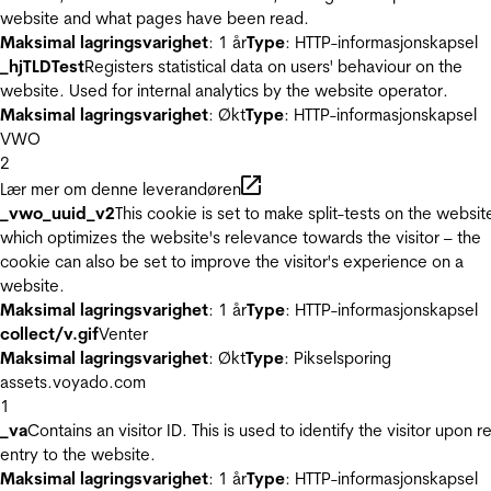
website and what pages have been read.
Maksimal lagringsvarighet
: 1 år
Type
: HTTP-informasjonskapsel
_hjTLDTest
Registers statistical data on users' behaviour on the
website. Used for internal analytics by the website operator.
Maksimal lagringsvarighet
: Økt
Type
: HTTP-informasjonskapsel
VWO
2
Lær mer om denne leverandøren
_vwo_uuid_v2
This cookie is set to make split-tests on the websit
which optimizes the website's relevance towards the visitor – the
cookie can also be set to improve the visitor's experience on a
website.
Maksimal lagringsvarighet
: 1 år
Type
: HTTP-informasjonskapsel
collect/v.gif
Venter
Maksimal lagringsvarighet
: Økt
Type
: Pikselsporing
assets.voyado.com
1
_va
Contains an visitor ID. This is used to identify the visitor upon r
entry to the website.
Maksimal lagringsvarighet
: 1 år
Type
: HTTP-informasjonskapsel