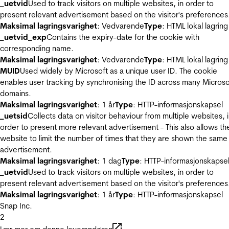
_uetvid
Used to track visitors on multiple websites, in order to
present relevant advertisement based on the visitor's preferences
Maksimal lagringsvarighet
: Vedvarende
Type
: HTML lokal lagring
_uetvid_exp
Contains the expiry-date for the cookie with
corresponding name.
Maksimal lagringsvarighet
: Vedvarende
Type
: HTML lokal lagring
MUID
Used widely by Microsoft as a unique user ID. The cookie
enables user tracking by synchronising the ID across many Microso
domains.
Maksimal lagringsvarighet
: 1 år
Type
: HTTP-informasjonskapsel
_uetsid
Collects data on visitor behaviour from multiple websites, 
order to present more relevant advertisement - This also allows th
website to limit the number of times that they are shown the same
advertisement.
Maksimal lagringsvarighet
: 1 dag
Type
: HTTP-informasjonskapse
_uetvid
Used to track visitors on multiple websites, in order to
present relevant advertisement based on the visitor's preferences
Maksimal lagringsvarighet
: 1 år
Type
: HTTP-informasjonskapsel
Snap Inc.
2