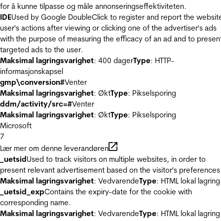
for å kunne tilpasse og måle annonseringseffektiviteten.
IDE
Used by Google DoubleClick to register and report the websit
user's actions after viewing or clicking one of the advertiser's ads
with the purpose of measuring the efficacy of an ad and to presen
targeted ads to the user.
Maksimal lagringsvarighet
: 400 dager
Type
: HTTP-
informasjonskapsel
gmp\conversion#
Venter
Maksimal lagringsvarighet
: Økt
Type
: Pikselsporing
ddm/activity/src=#
Venter
Maksimal lagringsvarighet
: Økt
Type
: Pikselsporing
Microsoft
7
Lær mer om denne leverandøren
_uetsid
Used to track visitors on multiple websites, in order to
present relevant advertisement based on the visitor's preferences
Maksimal lagringsvarighet
: Vedvarende
Type
: HTML lokal lagring
_uetsid_exp
Contains the expiry-date for the cookie with
corresponding name.
Maksimal lagringsvarighet
: Vedvarende
Type
: HTML lokal lagring