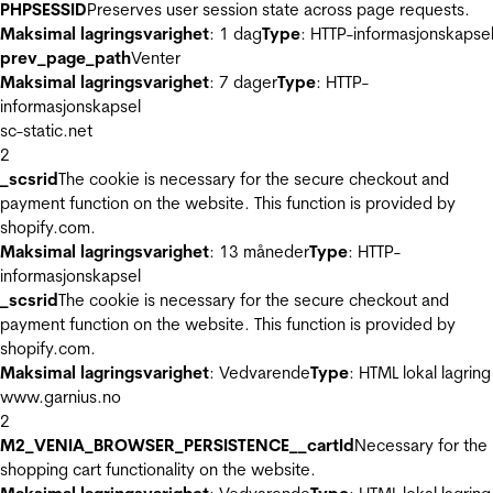
PHPSESSID
Preserves user session state across page requests.
Maksimal lagringsvarighet
: 1 dag
Type
: HTTP-informasjonskapse
prev_page_path
Venter
Maksimal lagringsvarighet
: 7 dager
Type
: HTTP-
informasjonskapsel
sc-static.net
2
_scsrid
The cookie is necessary for the secure checkout and
payment function on the website. This function is provided by
shopify.com.
Maksimal lagringsvarighet
: 13 måneder
Type
: HTTP-
informasjonskapsel
_scsrid
The cookie is necessary for the secure checkout and
payment function on the website. This function is provided by
shopify.com.
Maksimal lagringsvarighet
: Vedvarende
Type
: HTML lokal lagring
www.garnius.no
2
M2_VENIA_BROWSER_PERSISTENCE__cartId
Necessary for the
shopping cart functionality on the website.