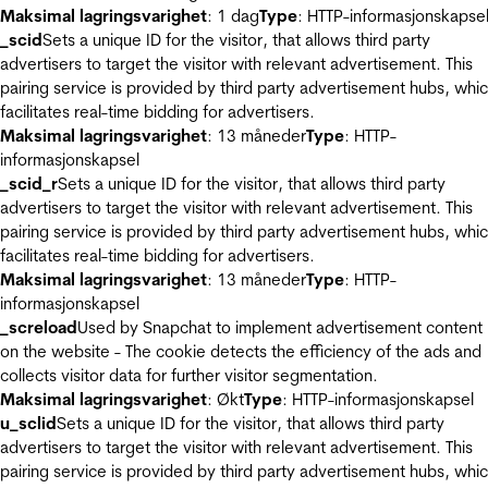
Maksimal lagringsvarighet
: 1 dag
Type
: HTTP-informasjonskapse
_scid
Sets a unique ID for the visitor, that allows third party
advertisers to target the visitor with relevant advertisement. This
pairing service is provided by third party advertisement hubs, whi
facilitates real-time bidding for advertisers.
Maksimal lagringsvarighet
: 13 måneder
Type
: HTTP-
informasjonskapsel
_scid_r
Sets a unique ID for the visitor, that allows third party
advertisers to target the visitor with relevant advertisement. This
pairing service is provided by third party advertisement hubs, whi
facilitates real-time bidding for advertisers.
Maksimal lagringsvarighet
: 13 måneder
Type
: HTTP-
informasjonskapsel
_screload
Used by Snapchat to implement advertisement content
on the website - The cookie detects the efficiency of the ads and
collects visitor data for further visitor segmentation.
Maksimal lagringsvarighet
: Økt
Type
: HTTP-informasjonskapsel
u_sclid
Sets a unique ID for the visitor, that allows third party
advertisers to target the visitor with relevant advertisement. This
pairing service is provided by third party advertisement hubs, whi