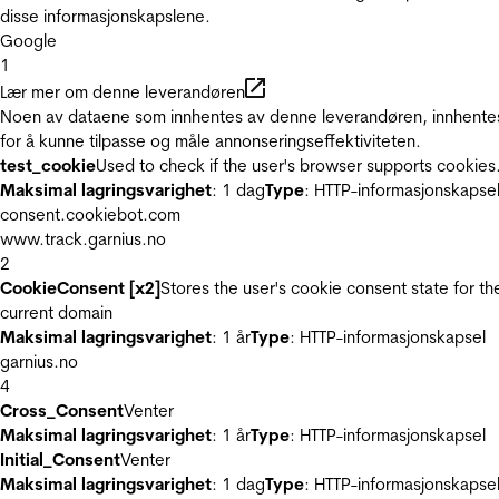
disse informasjonskapslene.
Google
1
Lær mer om denne leverandøren
Noen av dataene som innhentes av denne leverandøren, innhente
for å kunne tilpasse og måle annonseringseffektiviteten.
test_cookie
Used to check if the user's browser supports cookies
Maksimal lagringsvarighet
: 1 dag
Type
: HTTP-informasjonskapse
consent.cookiebot.com
www.track.garnius.no
2
CookieConsent [x2]
Stores the user's cookie consent state for th
current domain
Maksimal lagringsvarighet
: 1 år
Type
: HTTP-informasjonskapsel
garnius.no
4
Cross_Consent
Venter
Maksimal lagringsvarighet
: 1 år
Type
: HTTP-informasjonskapsel
Initial_Consent
Venter
Maksimal lagringsvarighet
: 1 dag
Type
: HTTP-informasjonskapse