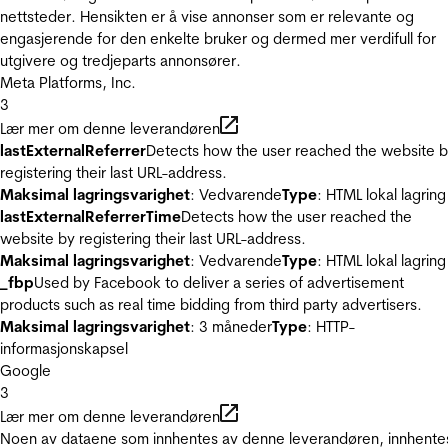
nettsteder. Hensikten er å vise annonser som er relevante og
engasjerende for den enkelte bruker og dermed mer verdifull for
utgivere og tredjeparts annonsører.
Meta Platforms, Inc.
3
Lær mer om denne leverandøren
lastExternalReferrer
Detects how the user reached the website 
registering their last URL-address.
Maksimal lagringsvarighet
: Vedvarende
Type
: HTML lokal lagring
lastExternalReferrerTime
Detects how the user reached the
website by registering their last URL-address.
Maksimal lagringsvarighet
: Vedvarende
Type
: HTML lokal lagring
_fbp
Used by Facebook to deliver a series of advertisement
products such as real time bidding from third party advertisers.
Maksimal lagringsvarighet
: 3 måneder
Type
: HTTP-
informasjonskapsel
Google
3
Lær mer om denne leverandøren
Noen av dataene som innhentes av denne leverandøren, innhente