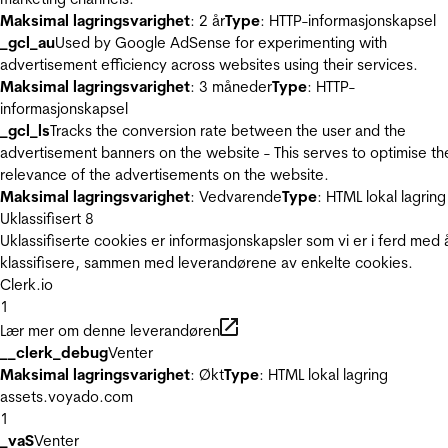
Maksimal lagringsvarighet
: 2 år
Type
: HTTP-informasjonskapsel
_gcl_au
Used by Google AdSense for experimenting with
advertisement efficiency across websites using their services.
Maksimal lagringsvarighet
: 3 måneder
Type
: HTTP-
informasjonskapsel
_gcl_ls
Tracks the conversion rate between the user and the
advertisement banners on the website - This serves to optimise th
relevance of the advertisements on the website.
Maksimal lagringsvarighet
: Vedvarende
Type
: HTML lokal lagring
Uklassifisert
8
Uklassifiserte cookies er informasjonskapsler som vi er i ferd med 
klassifisere, sammen med leverandørene av enkelte cookies.
Clerk.io
1
Lær mer om denne leverandøren
__clerk_debug
Venter
Maksimal lagringsvarighet
: Økt
Type
: HTML lokal lagring
assets.voyado.com
1
_vaS
Venter