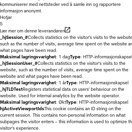
kommuniserer med nettsteder ved å samle inn og rapportere
informasjon anonymt.
Hotjar
5
Lær mer om denne leverandøren
_hjSession_#
Collects statistics on the visitor's visits to the websit
such as the number of visits, average time spent on the website a
what pages have been read.
Maksimal lagringsvarighet
: 1 dag
Type
: HTTP-informasjonskapse
_hjSessionUser_#
Collects statistics on the visitor's visits to the
website, such as the number of visits, average time spent on the
website and what pages have been read.
Maksimal lagringsvarighet
: 1 år
Type
: HTTP-informasjonskapsel
_hjTLDTest
Registers statistical data on users' behaviour on the
website. Used for internal analytics by the website operator.
Maksimal lagringsvarighet
: Økt
Type
: HTTP-informasjonskapsel
hjActiveViewportIds
This cookie contains an ID string on the
current session. This contains non-personal information on what
subpages the visitor enters – this information is used to optimize t
visitor's experience.