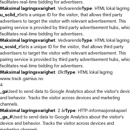
facilitates real-time bidding for advertisers.
Maksimal lagringsvarighet
: Vedvarende
Type
: HTML lokal lagring
u_sclid_r
Sets a unique ID for the visitor, that allows third party
advertisers to target the visitor with relevant advertisement. This
pairing service is provided by third party advertisement hubs, whi
facilitates real-time bidding for advertisers.
Maksimal lagringsvarighet
: Vedvarende
Type
: HTML lokal lagring
u_scsid_r
Sets a unique ID for the visitor, that allows third party
advertisers to target the visitor with relevant advertisement. This
pairing service is provided by third party advertisement hubs, whi
facilitates real-time bidding for advertisers.
Maksimal lagringsvarighet
: Økt
Type
: HTML lokal lagring
www.track.garnius.no
4
_ga
Used to send data to Google Analytics about the visitor's devi
and behavior. Tracks the visitor across devices and marketing
channels.
Maksimal lagringsvarighet
: 2 år
Type
: HTTP-informasjonskapsel
_ga_#
Used to send data to Google Analytics about the visitor's
device and behavior. Tracks the visitor across devices and
marketing channels.