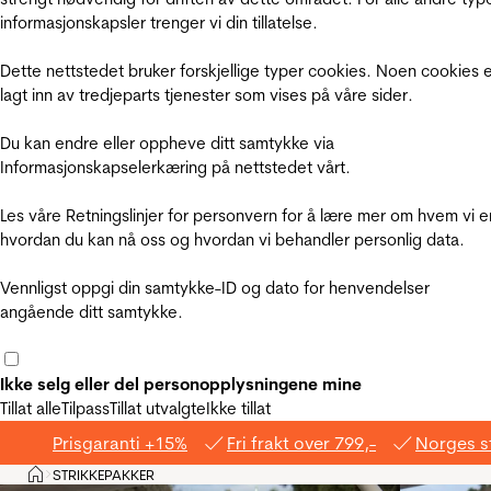
informasjonskapsler trenger vi din tillatelse.
Dette nettstedet bruker forskjellige typer cookies. Noen cookies 
lagt inn av tredjeparts tjenester som vises på våre sider.
Du kan endre eller oppheve ditt samtykke via
Informasjonskapselerkæring på nettstedet vårt.
Les våre Retningslinjer for personvern for å lære mer om hvem vi e
hvordan du kan nå oss og hvordan vi behandler personlig data.
Vennligst oppgi din samtykke-ID og dato for henvendelser
angående ditt samtykke.
Ikke selg eller del personopplysningene mine
Tillat alle
Tilpass
Tillat utvalgte
Ikke tillat
Prisgaranti +15%
Fri frakt over 799,-
Norges s
Hjem
STRIKKEPAKKER
>