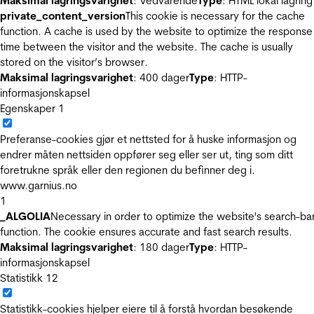
Maksimal lagringsvarighet
: Vedvarende
Type
: HTML lokal lagring
private_content_version
This cookie is necessary for the cache
function. A cache is used by the website to optimize the response
time between the visitor and the website. The cache is usually
stored on the visitor’s browser.
Maksimal lagringsvarighet
: 400 dager
Type
: HTTP-
informasjonskapsel
Egenskaper
1
Preferanse-cookies gjør et nettsted for å huske informasjon og
endrer måten nettsiden oppfører seg eller ser ut, ting som ditt
foretrukne språk eller den regionen du befinner deg i.
www.garnius.no
1
_ALGOLIA
Necessary in order to optimize the website's search-ba
function. The cookie ensures accurate and fast search results.
Maksimal lagringsvarighet
: 180 dager
Type
: HTTP-
informasjonskapsel
Statistikk
12
Statistikk-cookies hjelper eiere til å forstå hvordan besøkende