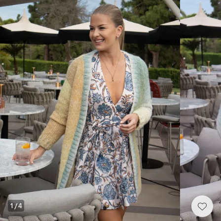
1
/
4