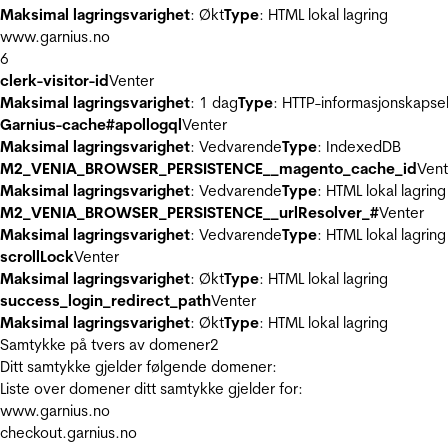
Maksimal lagringsvarighet
: Økt
Type
: HTML lokal lagring
www.garnius.no
6
clerk-visitor-id
Venter
Maksimal lagringsvarighet
: 1 dag
Type
: HTTP-informasjonskapse
Garnius-cache#apollogql
Venter
Maksimal lagringsvarighet
: Vedvarende
Type
: IndexedDB
M2_VENIA_BROWSER_PERSISTENCE__magento_cache_id
Vent
Maksimal lagringsvarighet
: Vedvarende
Type
: HTML lokal lagring
M2_VENIA_BROWSER_PERSISTENCE__urlResolver_#
Venter
Maksimal lagringsvarighet
: Vedvarende
Type
: HTML lokal lagring
scrollLock
Venter
Maksimal lagringsvarighet
: Økt
Type
: HTML lokal lagring
success_login_redirect_path
Venter
Maksimal lagringsvarighet
: Økt
Type
: HTML lokal lagring
Samtykke på tvers av domener
2
Ditt samtykke gjelder følgende domener:
Liste over domener ditt samtykke gjelder for:
www.garnius.no
checkout.garnius.no