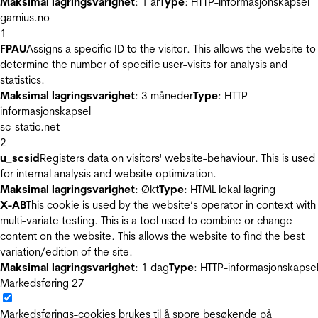
Maksimal lagringsvarighet
: 1 år
Type
: HTTP-informasjonskapsel
garnius.no
1
FPAU
Assigns a specific ID to the visitor. This allows the website to
determine the number of specific user-visits for analysis and
statistics.
Maksimal lagringsvarighet
: 3 måneder
Type
: HTTP-
informasjonskapsel
sc-static.net
2
u_scsid
Registers data on visitors' website-behaviour. This is used
for internal analysis and website optimization.
Maksimal lagringsvarighet
: Økt
Type
: HTML lokal lagring
X-AB
This cookie is used by the website’s operator in context with
multi-variate testing. This is a tool used to combine or change
content on the website. This allows the website to find the best
variation/edition of the site.
Maksimal lagringsvarighet
: 1 dag
Type
: HTTP-informasjonskapse
Markedsføring
27
Markedsførings-cookies brukes til å spore besøkende på