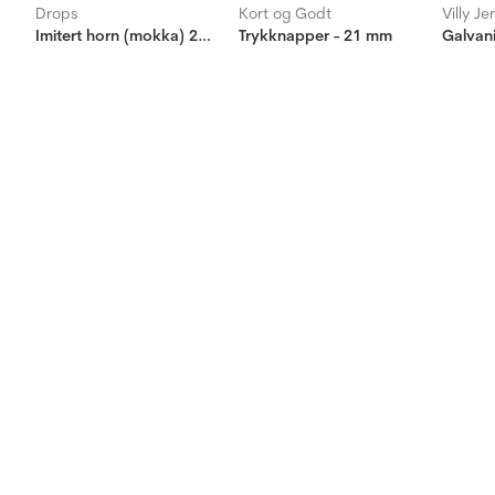
Drops
Kort og Godt
Villy J
Imitert horn (mokka) 23mm
Trykknapper - 21 mm