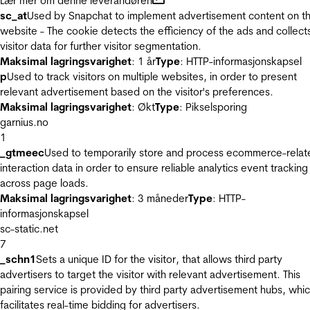
Lær mer om denne leverandøren
sc_at
Used by Snapchat to implement advertisement content on t
website - The cookie detects the efficiency of the ads and collect
visitor data for further visitor segmentation.
Maksimal lagringsvarighet
: 1 år
Type
: HTTP-informasjonskapsel
p
Used to track visitors on multiple websites, in order to present
relevant advertisement based on the visitor's preferences.
Maksimal lagringsvarighet
: Økt
Type
: Pikselsporing
garnius.no
1
_gtmeec
Used to temporarily store and process ecommerce-relat
interaction data in order to ensure reliable analytics event tracking
across page loads.
Maksimal lagringsvarighet
: 3 måneder
Type
: HTTP-
informasjonskapsel
sc-static.net
7
_schn1
Sets a unique ID for the visitor, that allows third party
advertisers to target the visitor with relevant advertisement. This
pairing service is provided by third party advertisement hubs, whi
facilitates real-time bidding for advertisers.