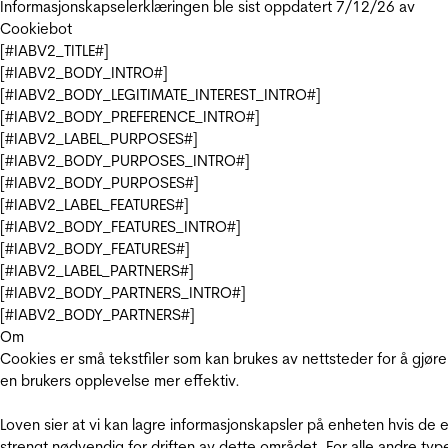
Informasjonskapselerklæringen ble sist oppdatert 7/12/26 av
Cookiebot
[#IABV2_TITLE#]
[#IABV2_BODY_INTRO#]
[#IABV2_BODY_LEGITIMATE_INTEREST_INTRO#]
[#IABV2_BODY_PREFERENCE_INTRO#]
[#IABV2_LABEL_PURPOSES#]
[#IABV2_BODY_PURPOSES_INTRO#]
[#IABV2_BODY_PURPOSES#]
[#IABV2_LABEL_FEATURES#]
[#IABV2_BODY_FEATURES_INTRO#]
[#IABV2_BODY_FEATURES#]
[#IABV2_LABEL_PARTNERS#]
[#IABV2_BODY_PARTNERS_INTRO#]
[#IABV2_BODY_PARTNERS#]
Om
Cookies er små tekstfiler som kan brukes av nettsteder for å gjøre
en brukers opplevelse mer effektiv.
Loven sier at vi kan lagre informasjonskapsler på enheten hvis de e
strengt nødvendig for driften av dette området. For alle andre typ