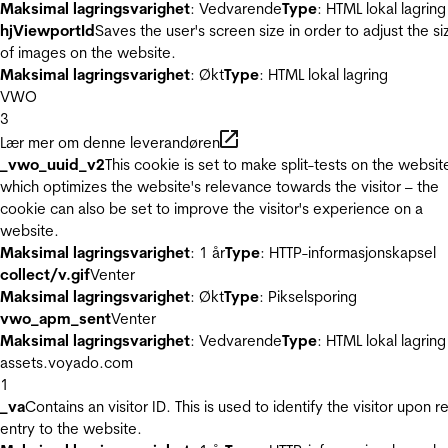
Maksimal lagringsvarighet
: Vedvarende
Type
: HTML lokal lagring
hjViewportId
Saves the user's screen size in order to adjust the si
of images on the website.
Maksimal lagringsvarighet
: Økt
Type
: HTML lokal lagring
VWO
3
Lær mer om denne leverandøren
_vwo_uuid_v2
This cookie is set to make split-tests on the websit
which optimizes the website's relevance towards the visitor – the
cookie can also be set to improve the visitor's experience on a
website.
Maksimal lagringsvarighet
: 1 år
Type
: HTTP-informasjonskapsel
collect/v.gif
Venter
Maksimal lagringsvarighet
: Økt
Type
: Pikselsporing
vwo_apm_sent
Venter
Maksimal lagringsvarighet
: Vedvarende
Type
: HTML lokal lagring
assets.voyado.com
1
_va
Contains an visitor ID. This is used to identify the visitor upon r
entry to the website.