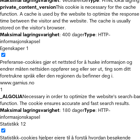
Maksimal lagringsvarighet
: Vedvarende
Type
: HTML lokal lagring
private_content_version
This cookie is necessary for the cache
function. A cache is used by the website to optimize the response
time between the visitor and the website. The cache is usually
stored on the visitor’s browser.
Maksimal lagringsvarighet
: 400 dager
Type
: HTTP-
informasjonskapsel
Egenskaper
1
Preferanse-cookies gjør et nettsted for å huske informasjon og
endrer måten nettsiden oppfører seg eller ser ut, ting som ditt
foretrukne språk eller den regionen du befinner deg i.
www.garnius.no
1
_ALGOLIA
Necessary in order to optimize the website's search-ba
function. The cookie ensures accurate and fast search results.
Maksimal lagringsvarighet
: 180 dager
Type
: HTTP-
informasjonskapsel
Statistikk
12
Statistikk-cookies hjelper eiere til å forstå hvordan besøkende