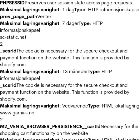
PHPSESSID
Preserves user session state across page requests.
Maksimal lagringsvarighet
: 1 dag
Type
: HTTP-informasjonskapse
prev_page_path
Venter
Maksimal lagringsvarighet
: 7 dager
Type
: HTTP-
informasjonskapsel
sc-static.net
2
_scsrid
The cookie is necessary for the secure checkout and
payment function on the website. This function is provided by
shopify.com.
Maksimal lagringsvarighet
: 13 måneder
Type
: HTTP-
informasjonskapsel
_scsrid
The cookie is necessary for the secure checkout and
payment function on the website. This function is provided by
shopify.com.
Maksimal lagringsvarighet
: Vedvarende
Type
: HTML lokal lagring
www.garnius.no
2
M2_VENIA_BROWSER_PERSISTENCE__cartId
Necessary for the
shopping cart functionality on the website.