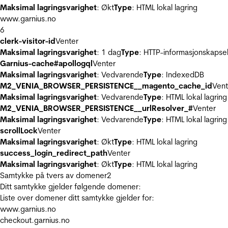
Maksimal lagringsvarighet
: Økt
Type
: HTML lokal lagring
www.garnius.no
6
clerk-visitor-id
Venter
Maksimal lagringsvarighet
: 1 dag
Type
: HTTP-informasjonskapse
Garnius-cache#apollogql
Venter
Maksimal lagringsvarighet
: Vedvarende
Type
: IndexedDB
M2_VENIA_BROWSER_PERSISTENCE__magento_cache_id
Vent
Maksimal lagringsvarighet
: Vedvarende
Type
: HTML lokal lagring
M2_VENIA_BROWSER_PERSISTENCE__urlResolver_#
Venter
Maksimal lagringsvarighet
: Vedvarende
Type
: HTML lokal lagring
scrollLock
Venter
Maksimal lagringsvarighet
: Økt
Type
: HTML lokal lagring
success_login_redirect_path
Venter
Maksimal lagringsvarighet
: Økt
Type
: HTML lokal lagring
Samtykke på tvers av domener
2
Ditt samtykke gjelder følgende domener:
Liste over domener ditt samtykke gjelder for:
www.garnius.no
checkout.garnius.no