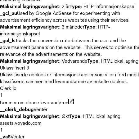
Maksimal lagringsvarighet
: 2 år
Type
: HTTP-informasjonskapsel
_gcl_au
Used by Google AdSense for experimenting with
advertisement efficiency across websites using their services.
Maksimal lagringsvarighet
: 3 måneder
Type
: HTTP-
informasjonskapsel
_gcl_ls
Tracks the conversion rate between the user and the
advertisement banners on the website - This serves to optimise th
relevance of the advertisements on the website.
Maksimal lagringsvarighet
: Vedvarende
Type
: HTML lokal lagring
Uklassifisert
8
Uklassifiserte cookies er informasjonskapsler som vi er i ferd med 
klassifisere, sammen med leverandørene av enkelte cookies.
Clerk.io
1
Lær mer om denne leverandøren
__clerk_debug
Venter
Maksimal lagringsvarighet
: Økt
Type
: HTML lokal lagring
assets.voyado.com
1
_vaS
Venter