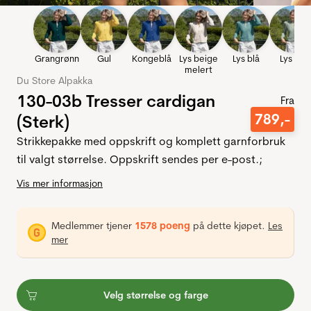
Grangrønn
Gul
Kongeblå
Lys beige
Lys blå
Lys blå
melert
Du Store Alpakka
130-03b Tresser cardigan
Fra
789
,-
(Sterk)
Strikkepakke med oppskrift og komplett garnforbruk
til valgt størrelse. Oppskrift sendes per e-post.;
Vis mer informasjon
Medlemmer tjener
1578 poeng
på dette kjøpet.
Les
mer
Velg størrelse og farge