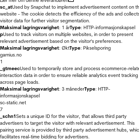
Lær mer om denne leverandøren
sc_at
Used by Snapchat to implement advertisement content on t
website - The cookie detects the efficiency of the ads and collect
visitor data for further visitor segmentation.
Maksimal lagringsvarighet
: 1 år
Type
: HTTP-informasjonskapsel
p
Used to track visitors on multiple websites, in order to present
relevant advertisement based on the visitor's preferences.
Maksimal lagringsvarighet
: Økt
Type
: Pikselsporing
garnius.no
1
_gtmeec
Used to temporarily store and process ecommerce-relat
interaction data in order to ensure reliable analytics event tracking
across page loads.
Maksimal lagringsvarighet
: 3 måneder
Type
: HTTP-
informasjonskapsel
sc-static.net
7
_schn1
Sets a unique ID for the visitor, that allows third party
advertisers to target the visitor with relevant advertisement. This
pairing service is provided by third party advertisement hubs, whi
facilitates real-time bidding for advertisers.