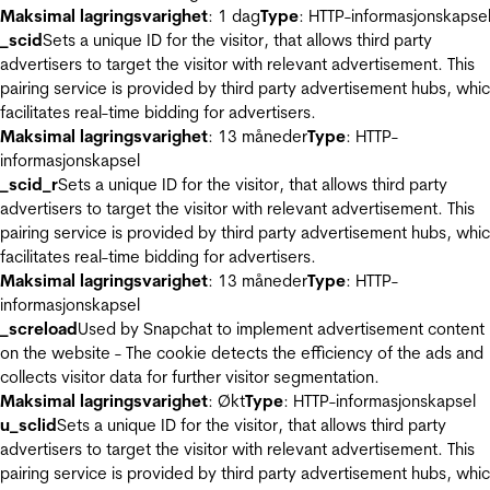
Maksimal lagringsvarighet
: 1 dag
Type
: HTTP-informasjonskapse
_scid
Sets a unique ID for the visitor, that allows third party
advertisers to target the visitor with relevant advertisement. This
pairing service is provided by third party advertisement hubs, whi
facilitates real-time bidding for advertisers.
Maksimal lagringsvarighet
: 13 måneder
Type
: HTTP-
informasjonskapsel
_scid_r
Sets a unique ID for the visitor, that allows third party
advertisers to target the visitor with relevant advertisement. This
pairing service is provided by third party advertisement hubs, whi
facilitates real-time bidding for advertisers.
Maksimal lagringsvarighet
: 13 måneder
Type
: HTTP-
informasjonskapsel
_screload
Used by Snapchat to implement advertisement content
on the website - The cookie detects the efficiency of the ads and
collects visitor data for further visitor segmentation.
Maksimal lagringsvarighet
: Økt
Type
: HTTP-informasjonskapsel
u_sclid
Sets a unique ID for the visitor, that allows third party
advertisers to target the visitor with relevant advertisement. This
pairing service is provided by third party advertisement hubs, whi