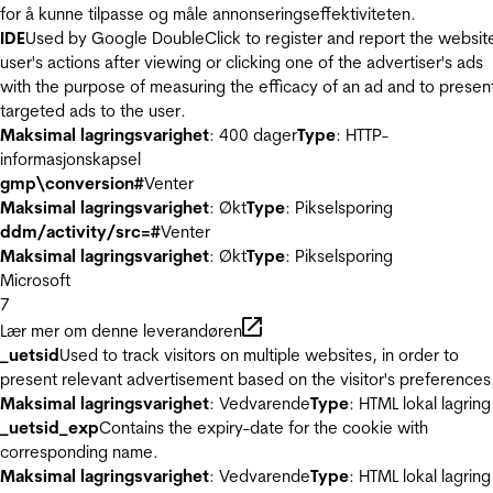
for å kunne tilpasse og måle annonseringseffektiviteten.
IDE
Used by Google DoubleClick to register and report the websit
user's actions after viewing or clicking one of the advertiser's ads
with the purpose of measuring the efficacy of an ad and to presen
targeted ads to the user.
Maksimal lagringsvarighet
: 400 dager
Type
: HTTP-
informasjonskapsel
gmp\conversion#
Venter
Maksimal lagringsvarighet
: Økt
Type
: Pikselsporing
ddm/activity/src=#
Venter
Maksimal lagringsvarighet
: Økt
Type
: Pikselsporing
Microsoft
7
Lær mer om denne leverandøren
_uetsid
Used to track visitors on multiple websites, in order to
present relevant advertisement based on the visitor's preferences
Maksimal lagringsvarighet
: Vedvarende
Type
: HTML lokal lagring
_uetsid_exp
Contains the expiry-date for the cookie with
corresponding name.
Maksimal lagringsvarighet
: Vedvarende
Type
: HTML lokal lagring