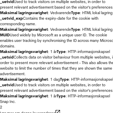
_uetvid
Used to track visitors on multiple websites, in order to
present relevant advertisement based on the visitor's preferences
Maksimal lagringsvarighet
: Vedvarende
Type
: HTML lokal lagring
_uetvid_exp
Contains the expiry-date for the cookie with
corresponding name.
Maksimal lagringsvarighet
: Vedvarende
Type
: HTML lokal lagring
MUID
Used widely by Microsoft as a unique user ID. The cookie
enables user tracking by synchronising the ID across many Microso
domains.
Maksimal lagringsvarighet
: 1 år
Type
: HTTP-informasjonskapsel
_uetsid
Collects data on visitor behaviour from multiple websites, 
order to present more relevant advertisement - This also allows th
website to limit the number of times that they are shown the same
advertisement.
Maksimal lagringsvarighet
: 1 dag
Type
: HTTP-informasjonskapse
_uetvid
Used to track visitors on multiple websites, in order to
present relevant advertisement based on the visitor's preferences
Maksimal lagringsvarighet
: 1 år
Type
: HTTP-informasjonskapsel
Snap Inc.
2