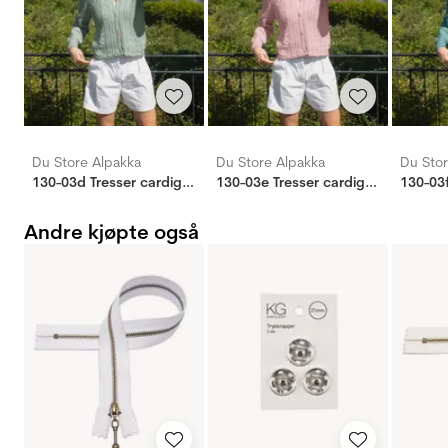
Du Store Alpakka
Du Store Alpakka
Du Stor
130-03d Tresser cardigan (Sterk)
130-03e Tresser cardigan (Sterk)
Andre kjøpte også