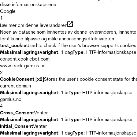
disse informasjonskapslene.
Google
1
Lær mer om denne leverandøren
Noen av dataene som innhentes av denne leverandøren, innhente
for å kunne tilpasse og måle annonseringseffektiviteten.
test_cookie
Used to check if the user's browser supports cookies
Maksimal lagringsvarighet
: 1 dag
Type
: HTTP-informasjonskapse
consent.cookiebot.com
www.track.garnius.no
2
CookieConsent [x2]
Stores the user's cookie consent state for th
current domain
Maksimal lagringsvarighet
: 1 år
Type
: HTTP-informasjonskapsel
garnius.no
4
Cross_Consent
Venter
Maksimal lagringsvarighet
: 1 år
Type
: HTTP-informasjonskapsel
Initial_Consent
Venter
Maksimal lagringsvarighet
: 1 dag
Type
: HTTP-informasjonskapse