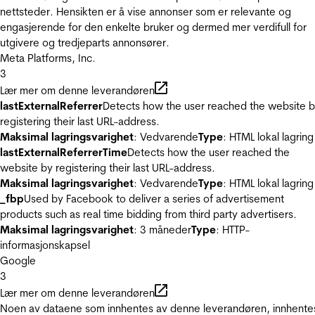
nettsteder. Hensikten er å vise annonser som er relevante og
engasjerende for den enkelte bruker og dermed mer verdifull for
utgivere og tredjeparts annonsører.
Meta Platforms, Inc.
3
Lær mer om denne leverandøren
lastExternalReferrer
Detects how the user reached the website 
registering their last URL-address.
Maksimal lagringsvarighet
: Vedvarende
Type
: HTML lokal lagring
lastExternalReferrerTime
Detects how the user reached the
website by registering their last URL-address.
Maksimal lagringsvarighet
: Vedvarende
Type
: HTML lokal lagring
_fbp
Used by Facebook to deliver a series of advertisement
products such as real time bidding from third party advertisers.
Maksimal lagringsvarighet
: 3 måneder
Type
: HTTP-
informasjonskapsel
Google
3
Lær mer om denne leverandøren
Noen av dataene som innhentes av denne leverandøren, innhente