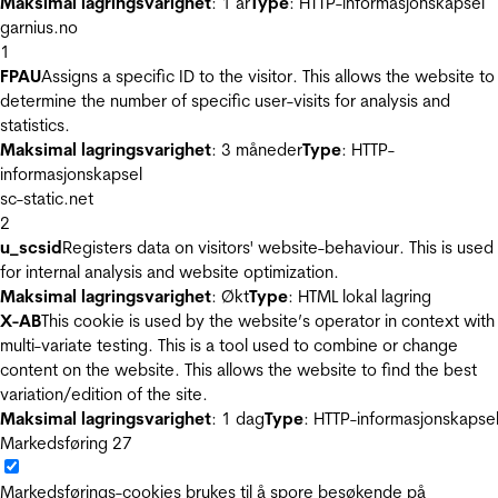
Maksimal lagringsvarighet
: 1 år
Type
: HTTP-informasjonskapsel
garnius.no
1
FPAU
Assigns a specific ID to the visitor. This allows the website to
determine the number of specific user-visits for analysis and
statistics.
Maksimal lagringsvarighet
: 3 måneder
Type
: HTTP-
informasjonskapsel
sc-static.net
2
u_scsid
Registers data on visitors' website-behaviour. This is used
for internal analysis and website optimization.
Maksimal lagringsvarighet
: Økt
Type
: HTML lokal lagring
X-AB
This cookie is used by the website’s operator in context with
multi-variate testing. This is a tool used to combine or change
content on the website. This allows the website to find the best
variation/edition of the site.
Maksimal lagringsvarighet
: 1 dag
Type
: HTTP-informasjonskapse
Markedsføring
27
Markedsførings-cookies brukes til å spore besøkende på