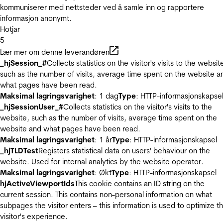
kommuniserer med nettsteder ved å samle inn og rapportere
informasjon anonymt.
Hotjar
5
Lær mer om denne leverandøren
_hjSession_#
Collects statistics on the visitor's visits to the websit
such as the number of visits, average time spent on the website a
what pages have been read.
Maksimal lagringsvarighet
: 1 dag
Type
: HTTP-informasjonskapse
_hjSessionUser_#
Collects statistics on the visitor's visits to the
website, such as the number of visits, average time spent on the
website and what pages have been read.
Maksimal lagringsvarighet
: 1 år
Type
: HTTP-informasjonskapsel
_hjTLDTest
Registers statistical data on users' behaviour on the
website. Used for internal analytics by the website operator.
Maksimal lagringsvarighet
: Økt
Type
: HTTP-informasjonskapsel
hjActiveViewportIds
This cookie contains an ID string on the
current session. This contains non-personal information on what
subpages the visitor enters – this information is used to optimize t
visitor's experience.