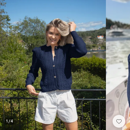
1
/
4