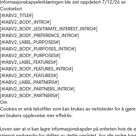
Informasjonskapselerklæringen ble sist oppdatert 7/12/26 av
Cookiebot
[#IABV2_TITLE#]
[#IABV2_BODY_INTRO#]
[#IABV2_BODY_LEGITIMATE_INTEREST_INTRO#]
[#IABV2_BODY_PREFERENCE_INTRO#]
[#IABV2_LABEL_PURPOSES#]
[#IABV2_BODY_PURPOSES_INTRO#]
[#IABV2_BODY_PURPOSES#]
[#IABV2_LABEL_FEATURES#]
[#IABV2_BODY_FEATURES_INTRO#]
[#IABV2_BODY_FEATURES#]
[#IABV2_LABEL_PARTNERS#]
[#IABV2_BODY_PARTNERS_INTRO#]
[#IABV2_BODY_PARTNERS#]
Om
Cookies er små tekstfiler som kan brukes av nettsteder for å gjøre
en brukers opplevelse mer effektiv.
Loven sier at vi kan lagre informasjonskapsler på enheten hvis de e
strengt nødvendig for driften av dette området. For alle andre typ