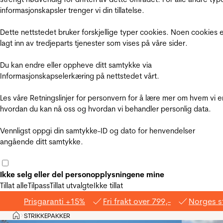
informasjonskapsler trenger vi din tillatelse.
Dette nettstedet bruker forskjellige typer cookies. Noen cookies 
lagt inn av tredjeparts tjenester som vises på våre sider.
Du kan endre eller oppheve ditt samtykke via
Informasjonskapselerkæring på nettstedet vårt.
Les våre Retningslinjer for personvern for å lære mer om hvem vi e
hvordan du kan nå oss og hvordan vi behandler personlig data.
Vennligst oppgi din samtykke-ID og dato for henvendelser
angående ditt samtykke.
Ikke selg eller del personopplysningene mine
Tillat alle
Tilpass
Tillat utvalgte
Ikke tillat
Prisgaranti +15%
Fri frakt over 799,-
Norges s
Hjem
STRIKKEPAKKER
>