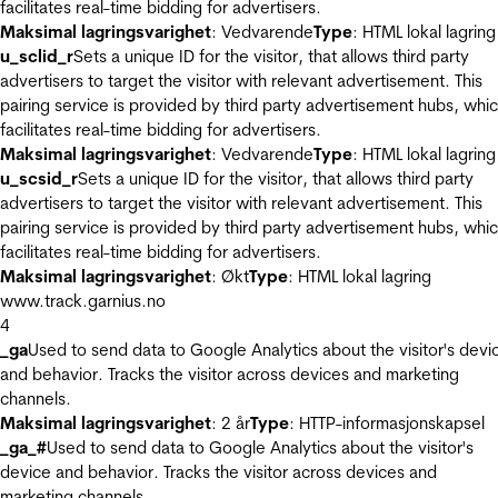
facilitates real-time bidding for advertisers.
Maksimal lagringsvarighet
: Vedvarende
Type
: HTML lokal lagring
u_sclid_r
Sets a unique ID for the visitor, that allows third party
advertisers to target the visitor with relevant advertisement. This
pairing service is provided by third party advertisement hubs, whi
facilitates real-time bidding for advertisers.
Maksimal lagringsvarighet
: Vedvarende
Type
: HTML lokal lagring
u_scsid_r
Sets a unique ID for the visitor, that allows third party
advertisers to target the visitor with relevant advertisement. This
pairing service is provided by third party advertisement hubs, whi
facilitates real-time bidding for advertisers.
Maksimal lagringsvarighet
: Økt
Type
: HTML lokal lagring
www.track.garnius.no
4
_ga
Used to send data to Google Analytics about the visitor's devi
and behavior. Tracks the visitor across devices and marketing
channels.
Maksimal lagringsvarighet
: 2 år
Type
: HTTP-informasjonskapsel
_ga_#
Used to send data to Google Analytics about the visitor's
device and behavior. Tracks the visitor across devices and
marketing channels.