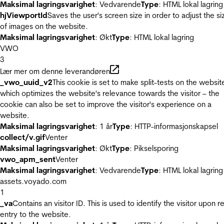
Maksimal lagringsvarighet
: Vedvarende
Type
: HTML lokal lagring
hjViewportId
Saves the user's screen size in order to adjust the si
of images on the website.
Maksimal lagringsvarighet
: Økt
Type
: HTML lokal lagring
VWO
3
Lær mer om denne leverandøren
_vwo_uuid_v2
This cookie is set to make split-tests on the websit
which optimizes the website's relevance towards the visitor – the
cookie can also be set to improve the visitor's experience on a
website.
Maksimal lagringsvarighet
: 1 år
Type
: HTTP-informasjonskapsel
collect/v.gif
Venter
Maksimal lagringsvarighet
: Økt
Type
: Pikselsporing
vwo_apm_sent
Venter
Maksimal lagringsvarighet
: Vedvarende
Type
: HTML lokal lagring
assets.voyado.com
1
_va
Contains an visitor ID. This is used to identify the visitor upon r
entry to the website.