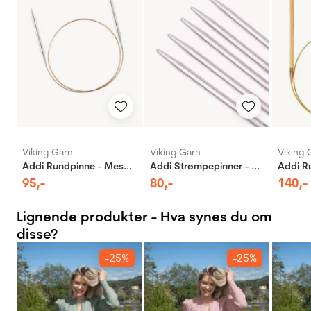
Viking Garn
Viking Garn
Viking 
Addi Rundpinne - Messing
Addi Strømpepinner - Aluminium
95
,-
80
,-
140
,-
Lignende produkter - Hva synes du om
disse?
-25%
-25%