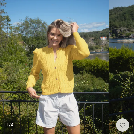
1
/
4