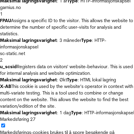
Maksimal lagringsvarighet
: 1 år
Type
: HTTP-informasjonskapsel
garnius.no
1
FPAU
Assigns a specific ID to the visitor. This allows the website to
determine the number of specific user-visits for analysis and
statistics.
Maksimal lagringsvarighet
: 3 måneder
Type
: HTTP-
informasjonskapsel
sc-static.net
2
u_scsid
Registers data on visitors' website-behaviour. This is used
for internal analysis and website optimization.
Maksimal lagringsvarighet
: Økt
Type
: HTML lokal lagring
X-AB
This cookie is used by the website’s operator in context with
multi-variate testing. This is a tool used to combine or change
content on the website. This allows the website to find the best
variation/edition of the site.
Maksimal lagringsvarighet
: 1 dag
Type
: HTTP-informasjonskapse
Markedsføring
27
Markedsførings-cookies brukes til å spore besøkende på