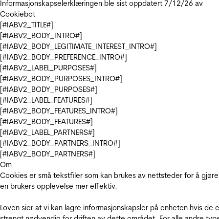
Informasjonskapselerklæringen ble sist oppdatert 7/12/26 av
Cookiebot
[#IABV2_TITLE#]
[#IABV2_BODY_INTRO#]
[#IABV2_BODY_LEGITIMATE_INTEREST_INTRO#]
[#IABV2_BODY_PREFERENCE_INTRO#]
[#IABV2_LABEL_PURPOSES#]
[#IABV2_BODY_PURPOSES_INTRO#]
[#IABV2_BODY_PURPOSES#]
[#IABV2_LABEL_FEATURES#]
[#IABV2_BODY_FEATURES_INTRO#]
[#IABV2_BODY_FEATURES#]
[#IABV2_LABEL_PARTNERS#]
[#IABV2_BODY_PARTNERS_INTRO#]
[#IABV2_BODY_PARTNERS#]
Om
Cookies er små tekstfiler som kan brukes av nettsteder for å gjøre
en brukers opplevelse mer effektiv.
Loven sier at vi kan lagre informasjonskapsler på enheten hvis de e
strengt nødvendig for driften av dette området. For alle andre typ