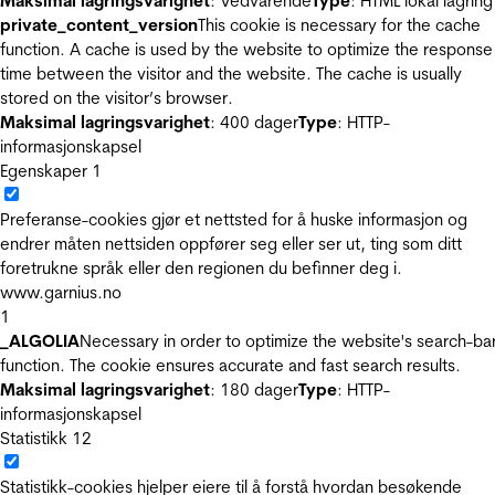
Maksimal lagringsvarighet
: Vedvarende
Type
: HTML lokal lagring
private_content_version
This cookie is necessary for the cache
function. A cache is used by the website to optimize the response
time between the visitor and the website. The cache is usually
stored on the visitor’s browser.
Maksimal lagringsvarighet
: 400 dager
Type
: HTTP-
informasjonskapsel
Egenskaper
1
Preferanse-cookies gjør et nettsted for å huske informasjon og
endrer måten nettsiden oppfører seg eller ser ut, ting som ditt
foretrukne språk eller den regionen du befinner deg i.
www.garnius.no
1
_ALGOLIA
Necessary in order to optimize the website's search-ba
function. The cookie ensures accurate and fast search results.
Maksimal lagringsvarighet
: 180 dager
Type
: HTTP-
informasjonskapsel
Statistikk
12
Statistikk-cookies hjelper eiere til å forstå hvordan besøkende