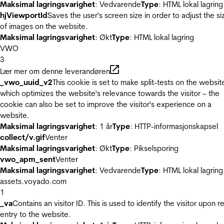
Maksimal lagringsvarighet
: Vedvarende
Type
: HTML lokal lagring
hjViewportId
Saves the user's screen size in order to adjust the si
of images on the website.
Maksimal lagringsvarighet
: Økt
Type
: HTML lokal lagring
VWO
3
Lær mer om denne leverandøren
_vwo_uuid_v2
This cookie is set to make split-tests on the websit
which optimizes the website's relevance towards the visitor – the
cookie can also be set to improve the visitor's experience on a
website.
Maksimal lagringsvarighet
: 1 år
Type
: HTTP-informasjonskapsel
collect/v.gif
Venter
Maksimal lagringsvarighet
: Økt
Type
: Pikselsporing
vwo_apm_sent
Venter
Maksimal lagringsvarighet
: Vedvarende
Type
: HTML lokal lagring
assets.voyado.com
1
_va
Contains an visitor ID. This is used to identify the visitor upon r
entry to the website.