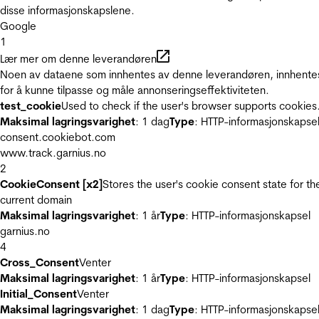
disse informasjonskapslene.
Google
1
Lær mer om denne leverandøren
Noen av dataene som innhentes av denne leverandøren, innhente
for å kunne tilpasse og måle annonseringseffektiviteten.
test_cookie
Used to check if the user's browser supports cookies
Maksimal lagringsvarighet
: 1 dag
Type
: HTTP-informasjonskapse
consent.cookiebot.com
www.track.garnius.no
2
CookieConsent [x2]
Stores the user's cookie consent state for th
current domain
Maksimal lagringsvarighet
: 1 år
Type
: HTTP-informasjonskapsel
garnius.no
4
Cross_Consent
Venter
Maksimal lagringsvarighet
: 1 år
Type
: HTTP-informasjonskapsel
Initial_Consent
Venter
Maksimal lagringsvarighet
: 1 dag
Type
: HTTP-informasjonskapse