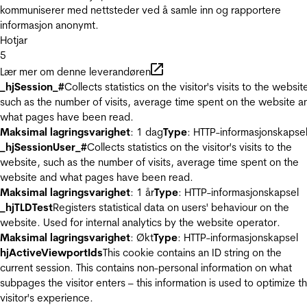
kommuniserer med nettsteder ved å samle inn og rapportere
informasjon anonymt.
Hotjar
5
Lær mer om denne leverandøren
_hjSession_#
Collects statistics on the visitor's visits to the websit
such as the number of visits, average time spent on the website a
what pages have been read.
Maksimal lagringsvarighet
: 1 dag
Type
: HTTP-informasjonskapse
_hjSessionUser_#
Collects statistics on the visitor's visits to the
website, such as the number of visits, average time spent on the
website and what pages have been read.
Maksimal lagringsvarighet
: 1 år
Type
: HTTP-informasjonskapsel
_hjTLDTest
Registers statistical data on users' behaviour on the
website. Used for internal analytics by the website operator.
Maksimal lagringsvarighet
: Økt
Type
: HTTP-informasjonskapsel
hjActiveViewportIds
This cookie contains an ID string on the
current session. This contains non-personal information on what
subpages the visitor enters – this information is used to optimize t
visitor's experience.