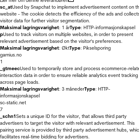
Lær mer om denne leverandøren
sc_at
Used by Snapchat to implement advertisement content on t
website - The cookie detects the efficiency of the ads and collect
visitor data for further visitor segmentation.
Maksimal lagringsvarighet
: 1 år
Type
: HTTP-informasjonskapsel
p
Used to track visitors on multiple websites, in order to present
relevant advertisement based on the visitor's preferences.
Maksimal lagringsvarighet
: Økt
Type
: Pikselsporing
garnius.no
1
_gtmeec
Used to temporarily store and process ecommerce-relat
interaction data in order to ensure reliable analytics event tracking
across page loads.
Maksimal lagringsvarighet
: 3 måneder
Type
: HTTP-
informasjonskapsel
sc-static.net
7
_schn1
Sets a unique ID for the visitor, that allows third party
advertisers to target the visitor with relevant advertisement. This
pairing service is provided by third party advertisement hubs, whi
facilitates real-time bidding for advertisers.