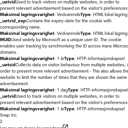
_uetvid
Used to track visitors on multiple websites, in order to
present relevant advertisement based on the visitor's preferences
Maksimal lagringsvarighet
: Vedvarende
Type
: HTML lokal lagring
_uetvid_exp
Contains the expiry-date for the cookie with
corresponding name.
Maksimal lagringsvarighet
: Vedvarende
Type
: HTML lokal lagring
MUID
Used widely by Microsoft as a unique user ID. The cookie
enables user tracking by synchronising the ID across many Microso
domains.
Maksimal lagringsvarighet
: 1 år
Type
: HTTP-informasjonskapsel
_uetsid
Collects data on visitor behaviour from multiple websites, 
order to present more relevant advertisement - This also allows th
website to limit the number of times that they are shown the same
advertisement.
Maksimal lagringsvarighet
: 1 dag
Type
: HTTP-informasjonskapse
_uetvid
Used to track visitors on multiple websites, in order to
present relevant advertisement based on the visitor's preferences
Maksimal lagringsvarighet
: 1 år
Type
: HTTP-informasjonskapsel
Snap Inc.
2