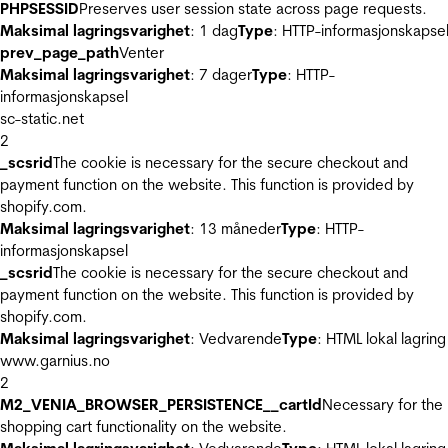
PHPSESSID
Preserves user session state across page requests.
Maksimal lagringsvarighet
: 1 dag
Type
: HTTP-informasjonskapse
prev_page_path
Venter
Maksimal lagringsvarighet
: 7 dager
Type
: HTTP-
informasjonskapsel
sc-static.net
2
_scsrid
The cookie is necessary for the secure checkout and
payment function on the website. This function is provided by
shopify.com.
Maksimal lagringsvarighet
: 13 måneder
Type
: HTTP-
informasjonskapsel
_scsrid
The cookie is necessary for the secure checkout and
payment function on the website. This function is provided by
shopify.com.
Maksimal lagringsvarighet
: Vedvarende
Type
: HTML lokal lagring
www.garnius.no
2
M2_VENIA_BROWSER_PERSISTENCE__cartId
Necessary for the
shopping cart functionality on the website.