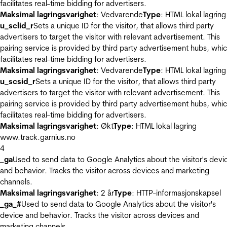
facilitates real-time bidding for advertisers.
Maksimal lagringsvarighet
: Vedvarende
Type
: HTML lokal lagring
u_sclid_r
Sets a unique ID for the visitor, that allows third party
advertisers to target the visitor with relevant advertisement. This
pairing service is provided by third party advertisement hubs, whi
facilitates real-time bidding for advertisers.
Maksimal lagringsvarighet
: Vedvarende
Type
: HTML lokal lagring
u_scsid_r
Sets a unique ID for the visitor, that allows third party
advertisers to target the visitor with relevant advertisement. This
pairing service is provided by third party advertisement hubs, whi
facilitates real-time bidding for advertisers.
Maksimal lagringsvarighet
: Økt
Type
: HTML lokal lagring
www.track.garnius.no
4
_ga
Used to send data to Google Analytics about the visitor's devi
and behavior. Tracks the visitor across devices and marketing
channels.
Maksimal lagringsvarighet
: 2 år
Type
: HTTP-informasjonskapsel
_ga_#
Used to send data to Google Analytics about the visitor's
device and behavior. Tracks the visitor across devices and
marketing channels.