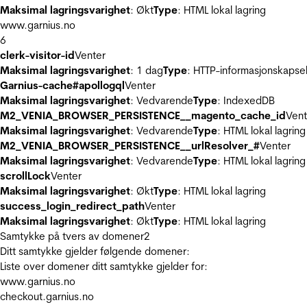
Maksimal lagringsvarighet
: Økt
Type
: HTML lokal lagring
www.garnius.no
6
clerk-visitor-id
Venter
Maksimal lagringsvarighet
: 1 dag
Type
: HTTP-informasjonskapse
Garnius-cache#apollogql
Venter
Maksimal lagringsvarighet
: Vedvarende
Type
: IndexedDB
M2_VENIA_BROWSER_PERSISTENCE__magento_cache_id
Vent
Maksimal lagringsvarighet
: Vedvarende
Type
: HTML lokal lagring
M2_VENIA_BROWSER_PERSISTENCE__urlResolver_#
Venter
Maksimal lagringsvarighet
: Vedvarende
Type
: HTML lokal lagring
scrollLock
Venter
Maksimal lagringsvarighet
: Økt
Type
: HTML lokal lagring
success_login_redirect_path
Venter
Maksimal lagringsvarighet
: Økt
Type
: HTML lokal lagring
Samtykke på tvers av domener
2
Ditt samtykke gjelder følgende domener:
Liste over domener ditt samtykke gjelder for:
www.garnius.no
checkout.garnius.no