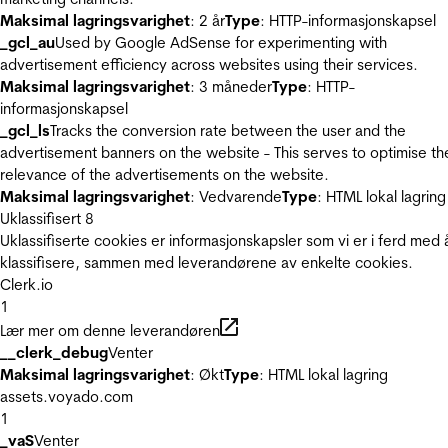
Maksimal lagringsvarighet
: 2 år
Type
: HTTP-informasjonskapsel
_gcl_au
Used by Google AdSense for experimenting with
advertisement efficiency across websites using their services.
Maksimal lagringsvarighet
: 3 måneder
Type
: HTTP-
informasjonskapsel
_gcl_ls
Tracks the conversion rate between the user and the
advertisement banners on the website - This serves to optimise th
relevance of the advertisements on the website.
Maksimal lagringsvarighet
: Vedvarende
Type
: HTML lokal lagring
Uklassifisert
8
Uklassifiserte cookies er informasjonskapsler som vi er i ferd med 
klassifisere, sammen med leverandørene av enkelte cookies.
Clerk.io
1
Lær mer om denne leverandøren
__clerk_debug
Venter
Maksimal lagringsvarighet
: Økt
Type
: HTML lokal lagring
assets.voyado.com
1
_vaS
Venter