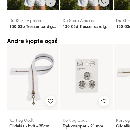
Du Store Alpakka
Du Store Alpakka
Du Stor
130-03b Tresser cardigan (Sterk)
130-03d Tresser cardigan (Sterk)
Andre kjøpte også
Kort og Godt
Kort og Godt
Kort o
Glidelås - hvit - 35cm
Trykknapper - 21 mm
Glidelå