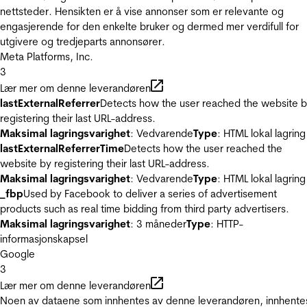
nettsteder. Hensikten er å vise annonser som er relevante og
engasjerende for den enkelte bruker og dermed mer verdifull for
utgivere og tredjeparts annonsører.
Meta Platforms, Inc.
3
Lær mer om denne leverandøren
lastExternalReferrer
Detects how the user reached the website 
registering their last URL-address.
Maksimal lagringsvarighet
: Vedvarende
Type
: HTML lokal lagring
lastExternalReferrerTime
Detects how the user reached the
website by registering their last URL-address.
Maksimal lagringsvarighet
: Vedvarende
Type
: HTML lokal lagring
_fbp
Used by Facebook to deliver a series of advertisement
products such as real time bidding from third party advertisers.
Maksimal lagringsvarighet
: 3 måneder
Type
: HTTP-
informasjonskapsel
Google
3
Lær mer om denne leverandøren
Noen av dataene som innhentes av denne leverandøren, innhente