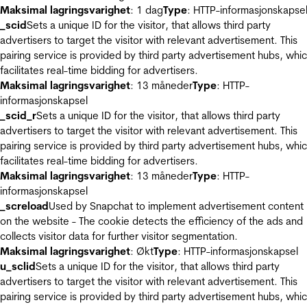
Maksimal lagringsvarighet
: 1 dag
Type
: HTTP-informasjonskapse
_scid
Sets a unique ID for the visitor, that allows third party
advertisers to target the visitor with relevant advertisement. This
pairing service is provided by third party advertisement hubs, whi
facilitates real-time bidding for advertisers.
Maksimal lagringsvarighet
: 13 måneder
Type
: HTTP-
informasjonskapsel
_scid_r
Sets a unique ID for the visitor, that allows third party
advertisers to target the visitor with relevant advertisement. This
pairing service is provided by third party advertisement hubs, whi
facilitates real-time bidding for advertisers.
Maksimal lagringsvarighet
: 13 måneder
Type
: HTTP-
informasjonskapsel
_screload
Used by Snapchat to implement advertisement content
on the website - The cookie detects the efficiency of the ads and
collects visitor data for further visitor segmentation.
Maksimal lagringsvarighet
: Økt
Type
: HTTP-informasjonskapsel
u_sclid
Sets a unique ID for the visitor, that allows third party
advertisers to target the visitor with relevant advertisement. This
pairing service is provided by third party advertisement hubs, whi