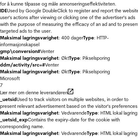
for å kunne tilpasse og måle annonseringseffektiviteten.
IDE
Used by Google DoubleClick to register and report the websit
user's actions after viewing or clicking one of the advertiser's ads
with the purpose of measuring the efficacy of an ad and to presen
targeted ads to the user.
Maksimal lagringsvarighet
: 400 dager
Type
: HTTP-
informasjonskapsel
gmp\conversion#
Venter
Maksimal lagringsvarighet
: Økt
Type
: Pikselsporing
ddm/activity/src=#
Venter
Maksimal lagringsvarighet
: Økt
Type
: Pikselsporing
Microsoft
7
Lær mer om denne leverandøren
_uetsid
Used to track visitors on multiple websites, in order to
present relevant advertisement based on the visitor's preferences
Maksimal lagringsvarighet
: Vedvarende
Type
: HTML lokal lagring
_uetsid_exp
Contains the expiry-date for the cookie with
corresponding name.
Maksimal lagringsvarighet
: Vedvarende
Type
: HTML lokal lagring