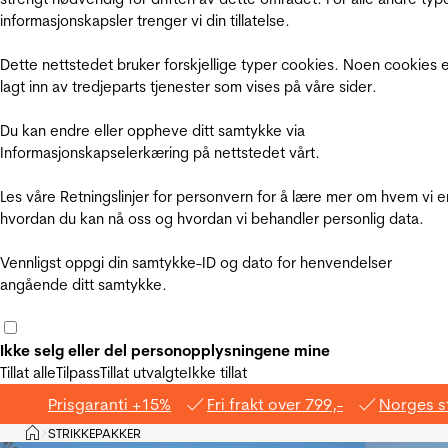
informasjonskapsler trenger vi din tillatelse.
Dette nettstedet bruker forskjellige typer cookies. Noen cookies 
lagt inn av tredjeparts tjenester som vises på våre sider.
Du kan endre eller oppheve ditt samtykke via
Informasjonskapselerkæring på nettstedet vårt.
Les våre Retningslinjer for personvern for å lære mer om hvem vi e
hvordan du kan nå oss og hvordan vi behandler personlig data.
Vennligst oppgi din samtykke-ID og dato for henvendelser
angående ditt samtykke.
Ikke selg eller del personopplysningene mine
Tillat alle
Tilpass
Tillat utvalgte
Ikke tillat
Prisgaranti +15%
Fri frakt over 799,-
Norges s
Hjem
STRIKKEPAKKER
>