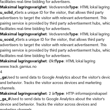
facilitates real-time bidding for advertisers.
Maksimal lagringsvarighet
: Vedvarende
Type
: HTML lokal lagring
u_sclid_r
Sets a unique ID for the visitor, that allows third party
advertisers to target the visitor with relevant advertisement. This
pairing service is provided by third party advertisement hubs, whi
facilitates real-time bidding for advertisers.
Maksimal lagringsvarighet
: Vedvarende
Type
: HTML lokal lagring
u_scsid_r
Sets a unique ID for the visitor, that allows third party
advertisers to target the visitor with relevant advertisement. This
pairing service is provided by third party advertisement hubs, whi
facilitates real-time bidding for advertisers.
Maksimal lagringsvarighet
: Økt
Type
: HTML lokal lagring
www.track.garnius.no
4
_ga
Used to send data to Google Analytics about the visitor's devi
and behavior. Tracks the visitor across devices and marketing
channels.
Maksimal lagringsvarighet
: 2 år
Type
: HTTP-informasjonskapsel
_ga_#
Used to send data to Google Analytics about the visitor's
device and behavior. Tracks the visitor across devices and
marketing channels.