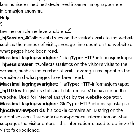
kommuniserer med nettsteder ved å samle inn og rapportere
informasjon anonymt.
Hotjar
5
Lær mer om denne leverandøren
_hjSession_#
Collects statistics on the visitor's visits to the websit
such as the number of visits, average time spent on the website a
what pages have been read.
Maksimal lagringsvarighet
: 1 dag
Type
: HTTP-informasjonskapse
_hjSessionUser_#
Collects statistics on the visitor's visits to the
website, such as the number of visits, average time spent on the
website and what pages have been read.
Maksimal lagringsvarighet
: 1 år
Type
: HTTP-informasjonskapsel
_hjTLDTest
Registers statistical data on users' behaviour on the
website. Used for internal analytics by the website operator.
Maksimal lagringsvarighet
: Økt
Type
: HTTP-informasjonskapsel
hjActiveViewportIds
This cookie contains an ID string on the
current session. This contains non-personal information on what
subpages the visitor enters – this information is used to optimize t
visitor's experience.