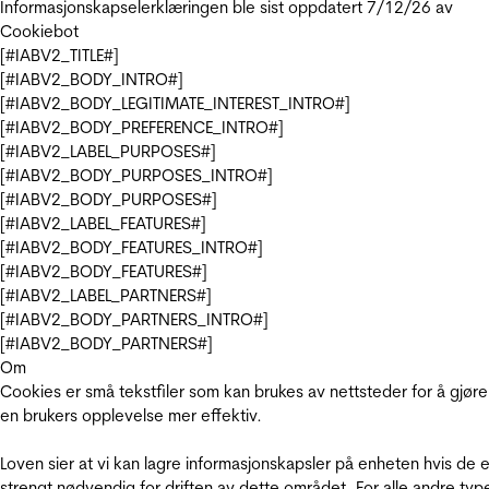
Informasjonskapselerklæringen ble sist oppdatert 7/12/26 av
Cookiebot
[#IABV2_TITLE#]
[#IABV2_BODY_INTRO#]
[#IABV2_BODY_LEGITIMATE_INTEREST_INTRO#]
[#IABV2_BODY_PREFERENCE_INTRO#]
[#IABV2_LABEL_PURPOSES#]
[#IABV2_BODY_PURPOSES_INTRO#]
[#IABV2_BODY_PURPOSES#]
[#IABV2_LABEL_FEATURES#]
[#IABV2_BODY_FEATURES_INTRO#]
[#IABV2_BODY_FEATURES#]
[#IABV2_LABEL_PARTNERS#]
[#IABV2_BODY_PARTNERS_INTRO#]
[#IABV2_BODY_PARTNERS#]
Om
Cookies er små tekstfiler som kan brukes av nettsteder for å gjøre
en brukers opplevelse mer effektiv.
Loven sier at vi kan lagre informasjonskapsler på enheten hvis de e
strengt nødvendig for driften av dette området. For alle andre typ