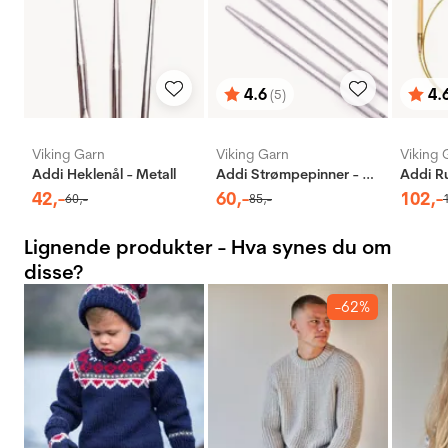
4.6
4.
(5)
Karakter:
av 5 mulige
Karak
av 5 
Viking Garn
Viking Garn
Viking 
Addi Heklenål - Metall
Addi Strømpepinner - Aluminium
42
,-
60
,-
102
,-
60
,-
85
,-
Lignende produkter - Hva synes du om
disse?
-62%