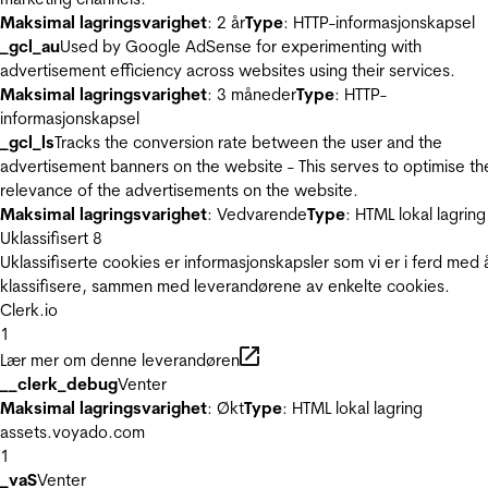
Maksimal lagringsvarighet
: 2 år
Type
: HTTP-informasjonskapsel
_gcl_au
Used by Google AdSense for experimenting with
advertisement efficiency across websites using their services.
Maksimal lagringsvarighet
: 3 måneder
Type
: HTTP-
informasjonskapsel
_gcl_ls
Tracks the conversion rate between the user and the
advertisement banners on the website - This serves to optimise th
relevance of the advertisements on the website.
Maksimal lagringsvarighet
: Vedvarende
Type
: HTML lokal lagring
Uklassifisert
8
Uklassifiserte cookies er informasjonskapsler som vi er i ferd med 
klassifisere, sammen med leverandørene av enkelte cookies.
Clerk.io
1
Lær mer om denne leverandøren
__clerk_debug
Venter
Maksimal lagringsvarighet
: Økt
Type
: HTML lokal lagring
assets.voyado.com
1
_vaS
Venter