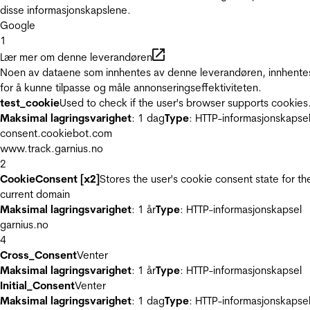
disse informasjonskapslene.
Google
1
Lær mer om denne leverandøren
Noen av dataene som innhentes av denne leverandøren, innhente
for å kunne tilpasse og måle annonseringseffektiviteten.
test_cookie
Used to check if the user's browser supports cookies
Maksimal lagringsvarighet
: 1 dag
Type
: HTTP-informasjonskapse
consent.cookiebot.com
www.track.garnius.no
2
CookieConsent [x2]
Stores the user's cookie consent state for th
current domain
Maksimal lagringsvarighet
: 1 år
Type
: HTTP-informasjonskapsel
garnius.no
4
Cross_Consent
Venter
Maksimal lagringsvarighet
: 1 år
Type
: HTTP-informasjonskapsel
Initial_Consent
Venter
Maksimal lagringsvarighet
: 1 dag
Type
: HTTP-informasjonskapse