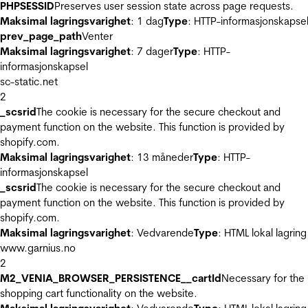
PHPSESSID
Preserves user session state across page requests.
Maksimal lagringsvarighet
: 1 dag
Type
: HTTP-informasjonskapse
prev_page_path
Venter
Maksimal lagringsvarighet
: 7 dager
Type
: HTTP-
informasjonskapsel
sc-static.net
2
_scsrid
The cookie is necessary for the secure checkout and
payment function on the website. This function is provided by
shopify.com.
Maksimal lagringsvarighet
: 13 måneder
Type
: HTTP-
informasjonskapsel
_scsrid
The cookie is necessary for the secure checkout and
payment function on the website. This function is provided by
shopify.com.
Maksimal lagringsvarighet
: Vedvarende
Type
: HTML lokal lagring
www.garnius.no
2
M2_VENIA_BROWSER_PERSISTENCE__cartId
Necessary for the
shopping cart functionality on the website.