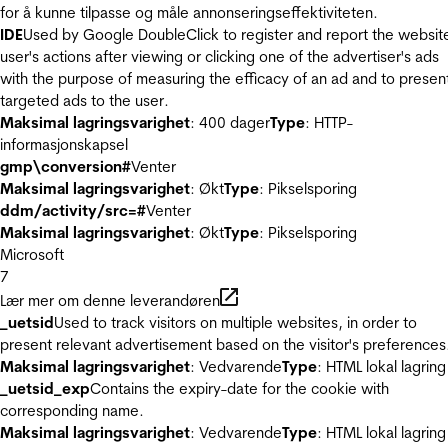
for å kunne tilpasse og måle annonseringseffektiviteten.
IDE
Used by Google DoubleClick to register and report the websit
user's actions after viewing or clicking one of the advertiser's ads
with the purpose of measuring the efficacy of an ad and to presen
targeted ads to the user.
Maksimal lagringsvarighet
: 400 dager
Type
: HTTP-
informasjonskapsel
gmp\conversion#
Venter
Maksimal lagringsvarighet
: Økt
Type
: Pikselsporing
ddm/activity/src=#
Venter
Maksimal lagringsvarighet
: Økt
Type
: Pikselsporing
Microsoft
7
Lær mer om denne leverandøren
_uetsid
Used to track visitors on multiple websites, in order to
present relevant advertisement based on the visitor's preferences
Maksimal lagringsvarighet
: Vedvarende
Type
: HTML lokal lagring
_uetsid_exp
Contains the expiry-date for the cookie with
corresponding name.
Maksimal lagringsvarighet
: Vedvarende
Type
: HTML lokal lagring