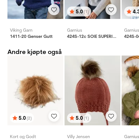
5.0
4.
(1)
Karakter:
av 5 mulige
Karak
av 5 
Viking Garn
Garnius
Garniu
1411-20 Genser Gutt
424S-12c SOIE SUPERIOR herre
424S-0
Andre kjøpte også
5.0
5.0
(2)
(1)
Karakter:
av 5 mulige
Karakter:
av 5 mulige
Kort og Godt
Villy Jensen
Garniu