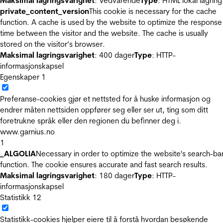
Maksimal lagringsvarighet
: Vedvarende
Type
: HTML lokal lagring
private_content_version
This cookie is necessary for the cache
function. A cache is used by the website to optimize the response
time between the visitor and the website. The cache is usually
stored on the visitor’s browser.
Maksimal lagringsvarighet
: 400 dager
Type
: HTTP-
informasjonskapsel
Egenskaper
1
Preferanse-cookies gjør et nettsted for å huske informasjon og
endrer måten nettsiden oppfører seg eller ser ut, ting som ditt
foretrukne språk eller den regionen du befinner deg i.
www.garnius.no
1
_ALGOLIA
Necessary in order to optimize the website's search-ba
function. The cookie ensures accurate and fast search results.
Maksimal lagringsvarighet
: 180 dager
Type
: HTTP-
informasjonskapsel
Statistikk
12
Statistikk-cookies hjelper eiere til å forstå hvordan besøkende