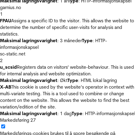
Maksimal lagringsvarighet
: 1 år
Type
: HTTP-informasjonskapsel
garnius.no
1
FPAU
Assigns a specific ID to the visitor. This allows the website to
determine the number of specific user-visits for analysis and
statistics.
Maksimal lagringsvarighet
: 3 måneder
Type
: HTTP-
informasjonskapsel
sc-static.net
2
u_scsid
Registers data on visitors' website-behaviour. This is used
for internal analysis and website optimization.
Maksimal lagringsvarighet
: Økt
Type
: HTML lokal lagring
X-AB
This cookie is used by the website’s operator in context with
multi-variate testing. This is a tool used to combine or change
content on the website. This allows the website to find the best
variation/edition of the site.
Maksimal lagringsvarighet
: 1 dag
Type
: HTTP-informasjonskapse
Markedsføring
27
Markedsførings-cookies brukes til å spore besøkende på