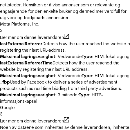
nettsteder. Hensikten er å vise annonser som er relevante og
engasjerende for den enkelte bruker og dermed mer verdifull for
utgivere og tredjeparts annonsører.
Meta Platforms, Inc.
3
Lær mer om denne leverandøren
lastExternalReferrer
Detects how the user reached the website 
registering their last URL-address.
Maksimal lagringsvarighet
: Vedvarende
Type
: HTML lokal lagring
lastExternalReferrerTime
Detects how the user reached the
website by registering their last URL-address.
Maksimal lagringsvarighet
: Vedvarende
Type
: HTML lokal lagring
_fbp
Used by Facebook to deliver a series of advertisement
products such as real time bidding from third party advertisers.
Maksimal lagringsvarighet
: 3 måneder
Type
: HTTP-
informasjonskapsel
Google
3
Lær mer om denne leverandøren
Noen av dataene som innhentes av denne leverandøren, innhente