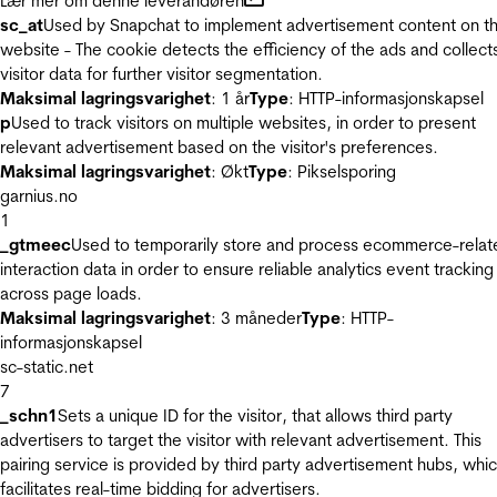
Lær mer om denne leverandøren
sc_at
Used by Snapchat to implement advertisement content on t
website - The cookie detects the efficiency of the ads and collect
visitor data for further visitor segmentation.
Maksimal lagringsvarighet
: 1 år
Type
: HTTP-informasjonskapsel
p
Used to track visitors on multiple websites, in order to present
relevant advertisement based on the visitor's preferences.
Maksimal lagringsvarighet
: Økt
Type
: Pikselsporing
garnius.no
1
_gtmeec
Used to temporarily store and process ecommerce-relat
interaction data in order to ensure reliable analytics event tracking
across page loads.
Maksimal lagringsvarighet
: 3 måneder
Type
: HTTP-
informasjonskapsel
sc-static.net
7
_schn1
Sets a unique ID for the visitor, that allows third party
advertisers to target the visitor with relevant advertisement. This
pairing service is provided by third party advertisement hubs, whi
facilitates real-time bidding for advertisers.