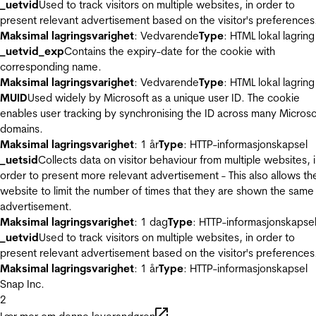
_uetvid
Used to track visitors on multiple websites, in order to
present relevant advertisement based on the visitor's preferences
Maksimal lagringsvarighet
: Vedvarende
Type
: HTML lokal lagring
_uetvid_exp
Contains the expiry-date for the cookie with
corresponding name.
Maksimal lagringsvarighet
: Vedvarende
Type
: HTML lokal lagring
MUID
Used widely by Microsoft as a unique user ID. The cookie
enables user tracking by synchronising the ID across many Microso
domains.
Maksimal lagringsvarighet
: 1 år
Type
: HTTP-informasjonskapsel
_uetsid
Collects data on visitor behaviour from multiple websites, 
order to present more relevant advertisement - This also allows th
website to limit the number of times that they are shown the same
advertisement.
Maksimal lagringsvarighet
: 1 dag
Type
: HTTP-informasjonskapse
_uetvid
Used to track visitors on multiple websites, in order to
present relevant advertisement based on the visitor's preferences
Maksimal lagringsvarighet
: 1 år
Type
: HTTP-informasjonskapsel
Snap Inc.
2