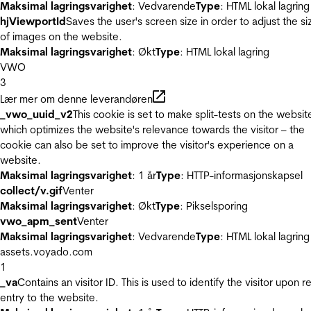
Maksimal lagringsvarighet
: Vedvarende
Type
: HTML lokal lagring
hjViewportId
Saves the user's screen size in order to adjust the si
of images on the website.
Maksimal lagringsvarighet
: Økt
Type
: HTML lokal lagring
VWO
3
Lær mer om denne leverandøren
_vwo_uuid_v2
This cookie is set to make split-tests on the websit
which optimizes the website's relevance towards the visitor – the
cookie can also be set to improve the visitor's experience on a
website.
Maksimal lagringsvarighet
: 1 år
Type
: HTTP-informasjonskapsel
collect/v.gif
Venter
Maksimal lagringsvarighet
: Økt
Type
: Pikselsporing
vwo_apm_sent
Venter
Maksimal lagringsvarighet
: Vedvarende
Type
: HTML lokal lagring
assets.voyado.com
1
_va
Contains an visitor ID. This is used to identify the visitor upon r
entry to the website.