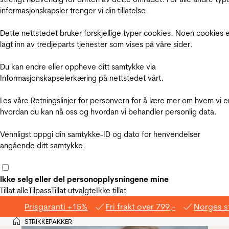
informasjonskapsler trenger vi din tillatelse.
Dette nettstedet bruker forskjellige typer cookies. Noen cookies 
lagt inn av tredjeparts tjenester som vises på våre sider.
Du kan endre eller oppheve ditt samtykke via
Informasjonskapselerkæring på nettstedet vårt.
Les våre Retningslinjer for personvern for å lære mer om hvem vi e
hvordan du kan nå oss og hvordan vi behandler personlig data.
Vennligst oppgi din samtykke-ID og dato for henvendelser
angående ditt samtykke.
Ikke selg eller del personopplysningene mine
Tillat alle
Tilpass
Tillat utvalgte
Ikke tillat
Prisgaranti +15%
Fri frakt over 799,-
Norges s
Hjem
STRIKKEPAKKER
>