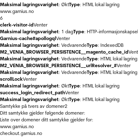
Maksimal lagringsvarighet
: Økt
Type
: HTML lokal lagring
www.garnius.no
6
clerk-visitor-id
Venter
Maksimal lagringsvarighet
: 1 dag
Type
: HTTP-informasjonskapse
Garnius-cache#apollogql
Venter
Maksimal lagringsvarighet
: Vedvarende
Type
: IndexedDB
M2_VENIA_BROWSER_PERSISTENCE__magento_cache_id
Vent
Maksimal lagringsvarighet
: Vedvarende
Type
: HTML lokal lagring
M2_VENIA_BROWSER_PERSISTENCE__urlResolver_#
Venter
Maksimal lagringsvarighet
: Vedvarende
Type
: HTML lokal lagring
scrollLock
Venter
Maksimal lagringsvarighet
: Økt
Type
: HTML lokal lagring
success_login_redirect_path
Venter
Maksimal lagringsvarighet
: Økt
Type
: HTML lokal lagring
Samtykke på tvers av domener
2
Ditt samtykke gjelder følgende domener:
Liste over domener ditt samtykke gjelder for:
www.garnius.no
checkout.garnius.no