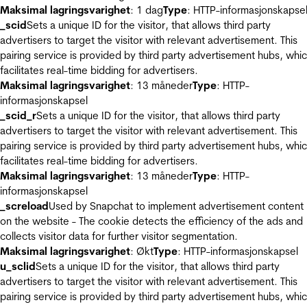
Maksimal lagringsvarighet
: 1 dag
Type
: HTTP-informasjonskapse
_scid
Sets a unique ID for the visitor, that allows third party
advertisers to target the visitor with relevant advertisement. This
pairing service is provided by third party advertisement hubs, whi
facilitates real-time bidding for advertisers.
Maksimal lagringsvarighet
: 13 måneder
Type
: HTTP-
informasjonskapsel
_scid_r
Sets a unique ID for the visitor, that allows third party
advertisers to target the visitor with relevant advertisement. This
pairing service is provided by third party advertisement hubs, whi
facilitates real-time bidding for advertisers.
Maksimal lagringsvarighet
: 13 måneder
Type
: HTTP-
informasjonskapsel
_screload
Used by Snapchat to implement advertisement content
on the website - The cookie detects the efficiency of the ads and
collects visitor data for further visitor segmentation.
Maksimal lagringsvarighet
: Økt
Type
: HTTP-informasjonskapsel
u_sclid
Sets a unique ID for the visitor, that allows third party
advertisers to target the visitor with relevant advertisement. This
pairing service is provided by third party advertisement hubs, whi