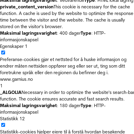
Maksimal lagringsvarighet
: Vedvarende
Type
: HTML lokal lagring
private_content_version
This cookie is necessary for the cache
function. A cache is used by the website to optimize the response
time between the visitor and the website. The cache is usually
stored on the visitor’s browser.
Maksimal lagringsvarighet
: 400 dager
Type
: HTTP-
informasjonskapsel
Egenskaper
1
Preferanse-cookies gjør et nettsted for å huske informasjon og
endrer måten nettsiden oppfører seg eller ser ut, ting som ditt
foretrukne språk eller den regionen du befinner deg i.
www.garnius.no
1
_ALGOLIA
Necessary in order to optimize the website's search-ba
function. The cookie ensures accurate and fast search results.
Maksimal lagringsvarighet
: 180 dager
Type
: HTTP-
informasjonskapsel
Statistikk
12
Statistikk-cookies hjelper eiere til å forstå hvordan besøkende