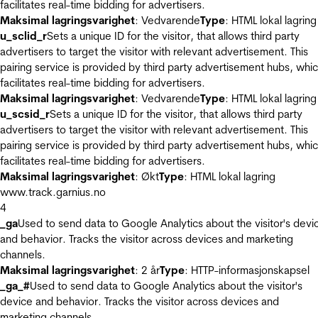
facilitates real-time bidding for advertisers.
Maksimal lagringsvarighet
: Vedvarende
Type
: HTML lokal lagring
u_sclid_r
Sets a unique ID for the visitor, that allows third party
advertisers to target the visitor with relevant advertisement. This
pairing service is provided by third party advertisement hubs, whi
facilitates real-time bidding for advertisers.
Maksimal lagringsvarighet
: Vedvarende
Type
: HTML lokal lagring
u_scsid_r
Sets a unique ID for the visitor, that allows third party
advertisers to target the visitor with relevant advertisement. This
pairing service is provided by third party advertisement hubs, whi
facilitates real-time bidding for advertisers.
Maksimal lagringsvarighet
: Økt
Type
: HTML lokal lagring
www.track.garnius.no
4
_ga
Used to send data to Google Analytics about the visitor's devi
and behavior. Tracks the visitor across devices and marketing
channels.
Maksimal lagringsvarighet
: 2 år
Type
: HTTP-informasjonskapsel
_ga_#
Used to send data to Google Analytics about the visitor's
device and behavior. Tracks the visitor across devices and
marketing channels.