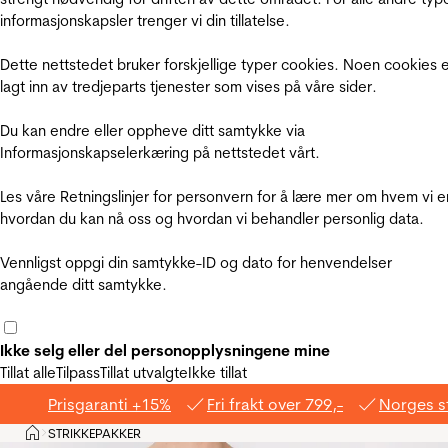
informasjonskapsler trenger vi din tillatelse.
Dette nettstedet bruker forskjellige typer cookies. Noen cookies 
lagt inn av tredjeparts tjenester som vises på våre sider.
Du kan endre eller oppheve ditt samtykke via
Informasjonskapselerkæring på nettstedet vårt.
Les våre Retningslinjer for personvern for å lære mer om hvem vi e
hvordan du kan nå oss og hvordan vi behandler personlig data.
Vennligst oppgi din samtykke-ID og dato for henvendelser
angående ditt samtykke.
Ikke selg eller del personopplysningene mine
Tillat alle
Tilpass
Tillat utvalgte
Ikke tillat
Prisgaranti +15%
Fri frakt over 799,-
Norges s
Hjem
STRIKKEPAKKER
>