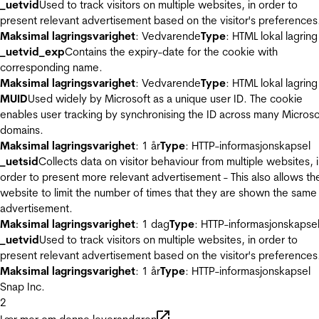
_uetvid
Used to track visitors on multiple websites, in order to
present relevant advertisement based on the visitor's preferences
Maksimal lagringsvarighet
: Vedvarende
Type
: HTML lokal lagring
_uetvid_exp
Contains the expiry-date for the cookie with
corresponding name.
Maksimal lagringsvarighet
: Vedvarende
Type
: HTML lokal lagring
MUID
Used widely by Microsoft as a unique user ID. The cookie
enables user tracking by synchronising the ID across many Microso
domains.
Maksimal lagringsvarighet
: 1 år
Type
: HTTP-informasjonskapsel
_uetsid
Collects data on visitor behaviour from multiple websites, 
order to present more relevant advertisement - This also allows th
website to limit the number of times that they are shown the same
advertisement.
Maksimal lagringsvarighet
: 1 dag
Type
: HTTP-informasjonskapse
_uetvid
Used to track visitors on multiple websites, in order to
present relevant advertisement based on the visitor's preferences
Maksimal lagringsvarighet
: 1 år
Type
: HTTP-informasjonskapsel
Snap Inc.
2