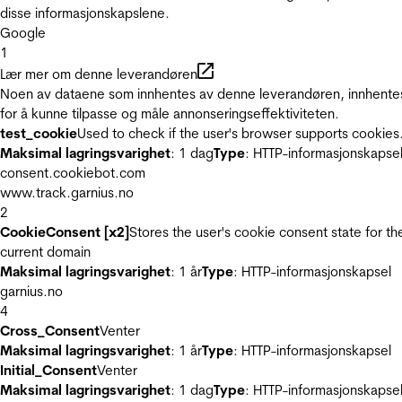
disse informasjonskapslene.
Google
1
Lær mer om denne leverandøren
Noen av dataene som innhentes av denne leverandøren, innhente
for å kunne tilpasse og måle annonseringseffektiviteten.
test_cookie
Used to check if the user's browser supports cookies
Maksimal lagringsvarighet
: 1 dag
Type
: HTTP-informasjonskapse
consent.cookiebot.com
www.track.garnius.no
2
CookieConsent [x2]
Stores the user's cookie consent state for th
current domain
Maksimal lagringsvarighet
: 1 år
Type
: HTTP-informasjonskapsel
garnius.no
4
Cross_Consent
Venter
Maksimal lagringsvarighet
: 1 år
Type
: HTTP-informasjonskapsel
Initial_Consent
Venter
Maksimal lagringsvarighet
: 1 dag
Type
: HTTP-informasjonskapse