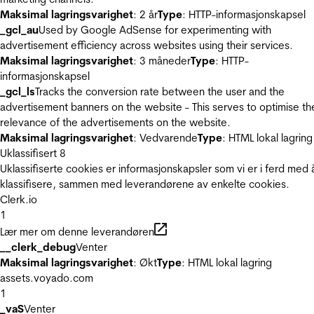
Maksimal lagringsvarighet
: 2 år
Type
: HTTP-informasjonskapsel
_gcl_au
Used by Google AdSense for experimenting with
advertisement efficiency across websites using their services.
Maksimal lagringsvarighet
: 3 måneder
Type
: HTTP-
informasjonskapsel
_gcl_ls
Tracks the conversion rate between the user and the
advertisement banners on the website - This serves to optimise th
relevance of the advertisements on the website.
Maksimal lagringsvarighet
: Vedvarende
Type
: HTML lokal lagring
Uklassifisert
8
Uklassifiserte cookies er informasjonskapsler som vi er i ferd med 
klassifisere, sammen med leverandørene av enkelte cookies.
Clerk.io
1
Lær mer om denne leverandøren
__clerk_debug
Venter
Maksimal lagringsvarighet
: Økt
Type
: HTML lokal lagring
assets.voyado.com
1
_vaS
Venter