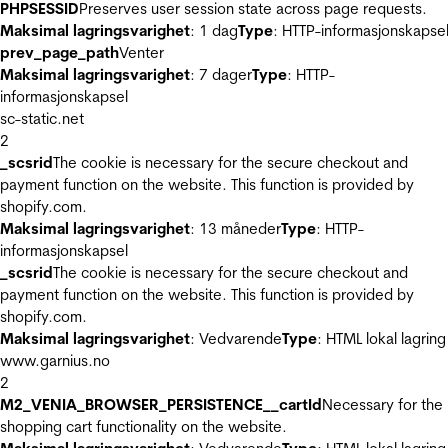
PHPSESSID
Preserves user session state across page requests.
Maksimal lagringsvarighet
: 1 dag
Type
: HTTP-informasjonskapse
prev_page_path
Venter
Maksimal lagringsvarighet
: 7 dager
Type
: HTTP-
informasjonskapsel
sc-static.net
2
_scsrid
The cookie is necessary for the secure checkout and
payment function on the website. This function is provided by
shopify.com.
Maksimal lagringsvarighet
: 13 måneder
Type
: HTTP-
informasjonskapsel
_scsrid
The cookie is necessary for the secure checkout and
payment function on the website. This function is provided by
shopify.com.
Maksimal lagringsvarighet
: Vedvarende
Type
: HTML lokal lagring
www.garnius.no
2
M2_VENIA_BROWSER_PERSISTENCE__cartId
Necessary for the
shopping cart functionality on the website.