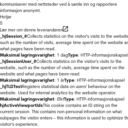
kommuniserer med nettsteder ved å samle inn og rapportere
informasjon anonymt.
Hotjar
5
Lær mer om denne leverandøren
_hjSession_#
Collects statistics on the visitor's visits to the websit
such as the number of visits, average time spent on the website a
what pages have been read.
Maksimal lagringsvarighet
: 1 dag
Type
: HTTP-informasjonskapse
_hjSessionUser_#
Collects statistics on the visitor's visits to the
website, such as the number of visits, average time spent on the
website and what pages have been read.
Maksimal lagringsvarighet
: 1 år
Type
: HTTP-informasjonskapsel
_hjTLDTest
Registers statistical data on users' behaviour on the
website. Used for internal analytics by the website operator.
Maksimal lagringsvarighet
: Økt
Type
: HTTP-informasjonskapsel
hjActiveViewportIds
This cookie contains an ID string on the
current session. This contains non-personal information on what
subpages the visitor enters – this information is used to optimize t
visitor's experience.