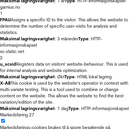
Maksimal lagringsvarighet
: 1 år
Type
: HTTP-informasjonskapsel
garnius.no
1
FPAU
Assigns a specific ID to the visitor. This allows the website to
determine the number of specific user-visits for analysis and
statistics.
Maksimal lagringsvarighet
: 3 måneder
Type
: HTTP-
informasjonskapsel
sc-static.net
2
u_scsid
Registers data on visitors' website-behaviour. This is used
for internal analysis and website optimization.
Maksimal lagringsvarighet
: Økt
Type
: HTML lokal lagring
X-AB
This cookie is used by the website’s operator in context with
multi-variate testing. This is a tool used to combine or change
content on the website. This allows the website to find the best
variation/edition of the site.
Maksimal lagringsvarighet
: 1 dag
Type
: HTTP-informasjonskapse
Markedsføring
27
Markedsførings-cookies brukes til å spore besøkende på