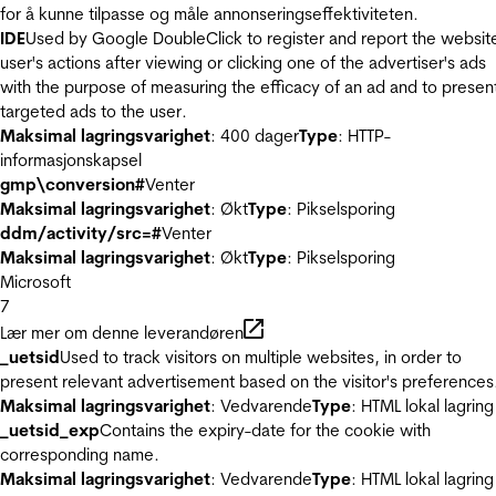
for å kunne tilpasse og måle annonseringseffektiviteten.
IDE
Used by Google DoubleClick to register and report the websit
user's actions after viewing or clicking one of the advertiser's ads
with the purpose of measuring the efficacy of an ad and to presen
targeted ads to the user.
Maksimal lagringsvarighet
: 400 dager
Type
: HTTP-
informasjonskapsel
gmp\conversion#
Venter
Maksimal lagringsvarighet
: Økt
Type
: Pikselsporing
ddm/activity/src=#
Venter
Maksimal lagringsvarighet
: Økt
Type
: Pikselsporing
Microsoft
7
Lær mer om denne leverandøren
_uetsid
Used to track visitors on multiple websites, in order to
present relevant advertisement based on the visitor's preferences
Maksimal lagringsvarighet
: Vedvarende
Type
: HTML lokal lagring
_uetsid_exp
Contains the expiry-date for the cookie with
corresponding name.
Maksimal lagringsvarighet
: Vedvarende
Type
: HTML lokal lagring