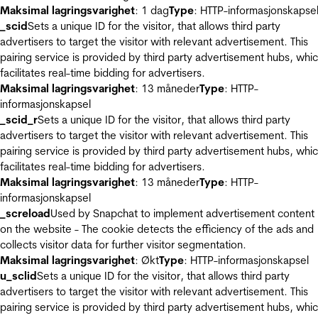
Maksimal lagringsvarighet
: 1 dag
Type
: HTTP-informasjonskapse
_scid
Sets a unique ID for the visitor, that allows third party
advertisers to target the visitor with relevant advertisement. This
pairing service is provided by third party advertisement hubs, whi
facilitates real-time bidding for advertisers.
Maksimal lagringsvarighet
: 13 måneder
Type
: HTTP-
informasjonskapsel
_scid_r
Sets a unique ID for the visitor, that allows third party
advertisers to target the visitor with relevant advertisement. This
pairing service is provided by third party advertisement hubs, whi
facilitates real-time bidding for advertisers.
Maksimal lagringsvarighet
: 13 måneder
Type
: HTTP-
informasjonskapsel
_screload
Used by Snapchat to implement advertisement content
on the website - The cookie detects the efficiency of the ads and
collects visitor data for further visitor segmentation.
Maksimal lagringsvarighet
: Økt
Type
: HTTP-informasjonskapsel
u_sclid
Sets a unique ID for the visitor, that allows third party
advertisers to target the visitor with relevant advertisement. This
pairing service is provided by third party advertisement hubs, whi