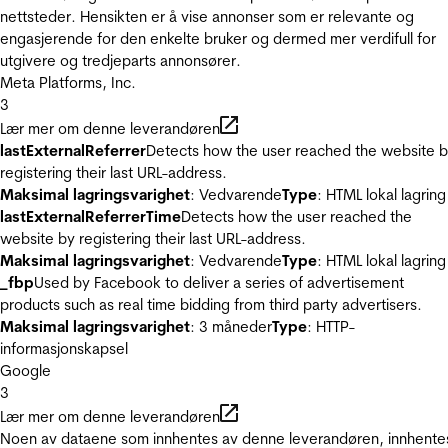
nettsteder. Hensikten er å vise annonser som er relevante og
engasjerende for den enkelte bruker og dermed mer verdifull for
utgivere og tredjeparts annonsører.
Meta Platforms, Inc.
3
Lær mer om denne leverandøren
lastExternalReferrer
Detects how the user reached the website 
registering their last URL-address.
Maksimal lagringsvarighet
: Vedvarende
Type
: HTML lokal lagring
lastExternalReferrerTime
Detects how the user reached the
website by registering their last URL-address.
Maksimal lagringsvarighet
: Vedvarende
Type
: HTML lokal lagring
_fbp
Used by Facebook to deliver a series of advertisement
products such as real time bidding from third party advertisers.
Maksimal lagringsvarighet
: 3 måneder
Type
: HTTP-
informasjonskapsel
Google
3
Lær mer om denne leverandøren
Noen av dataene som innhentes av denne leverandøren, innhente