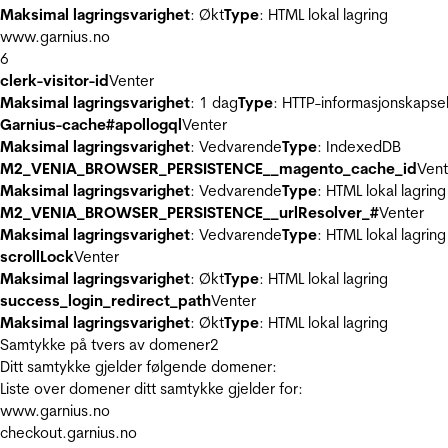
Maksimal lagringsvarighet
: Økt
Type
: HTML lokal lagring
www.garnius.no
6
clerk-visitor-id
Venter
Maksimal lagringsvarighet
: 1 dag
Type
: HTTP-informasjonskapse
Garnius-cache#apollogql
Venter
Maksimal lagringsvarighet
: Vedvarende
Type
: IndexedDB
M2_VENIA_BROWSER_PERSISTENCE__magento_cache_id
Vent
Maksimal lagringsvarighet
: Vedvarende
Type
: HTML lokal lagring
M2_VENIA_BROWSER_PERSISTENCE__urlResolver_#
Venter
Maksimal lagringsvarighet
: Vedvarende
Type
: HTML lokal lagring
scrollLock
Venter
Maksimal lagringsvarighet
: Økt
Type
: HTML lokal lagring
success_login_redirect_path
Venter
Maksimal lagringsvarighet
: Økt
Type
: HTML lokal lagring
Samtykke på tvers av domener
2
Ditt samtykke gjelder følgende domener:
Liste over domener ditt samtykke gjelder for:
www.garnius.no
checkout.garnius.no