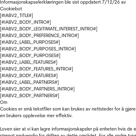
Informasjonskapselerklæringen ble sist oppdatert 7/12/26 av
Cookiebot
[#IABV2_TITLE#]
[#IABV2_BODY_INTRO#]
[#IABV2_BODY_LEGITIMATE_INTEREST_INTRO#]
[#IABV2_BODY_PREFERENCE_INTRO#]
[#IABV2_LABEL_PURPOSES#]
[#IABV2_BODY_PURPOSES_INTRO#]
[#IABV2_BODY_PURPOSES#]
[#IABV2_LABEL_FEATURES#]
[#IABV2_BODY_FEATURES_INTRO#]
[#IABV2_BODY_FEATURES#]
[#IABV2_LABEL_PARTNERS#]
[#IABV2_BODY_PARTNERS_INTRO#]
[#IABV2_BODY_PARTNERS#]
Om
Cookies er små tekstfiler som kan brukes av nettsteder for å gjøre
en brukers opplevelse mer effektiv.
Loven sier at vi kan lagre informasjonskapsler på enheten hvis de e
strengt nødvendig for driften av dette området. For alle andre typ