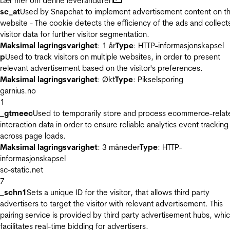
Lær mer om denne leverandøren
sc_at
Used by Snapchat to implement advertisement content on t
website - The cookie detects the efficiency of the ads and collect
visitor data for further visitor segmentation.
Maksimal lagringsvarighet
: 1 år
Type
: HTTP-informasjonskapsel
p
Used to track visitors on multiple websites, in order to present
relevant advertisement based on the visitor's preferences.
Maksimal lagringsvarighet
: Økt
Type
: Pikselsporing
garnius.no
1
_gtmeec
Used to temporarily store and process ecommerce-relat
interaction data in order to ensure reliable analytics event tracking
across page loads.
Maksimal lagringsvarighet
: 3 måneder
Type
: HTTP-
informasjonskapsel
sc-static.net
7
_schn1
Sets a unique ID for the visitor, that allows third party
advertisers to target the visitor with relevant advertisement. This
pairing service is provided by third party advertisement hubs, whi
facilitates real-time bidding for advertisers.