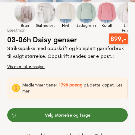
Brun
Gul melert
Hvit
Jadegrønn
Korall
Lilla
Bæstmor
Fra
03-06h Daisy genser
899
,-
Strikkepakke med oppskrift og komplett garnforbruk
til valgt størrelse. Oppskrift sendes per e-post.;
Vis mer informasjon
Medlemmer tjener
1798 poeng
på dette kjøpet.
Les
mer
Velg størrelse og farge