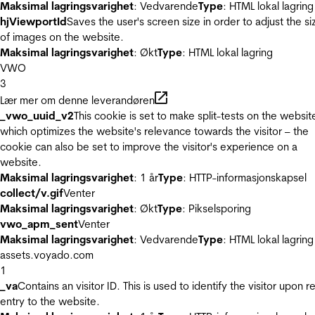
Maksimal lagringsvarighet
: Vedvarende
Type
: HTML lokal lagring
hjViewportId
Saves the user's screen size in order to adjust the si
of images on the website.
Maksimal lagringsvarighet
: Økt
Type
: HTML lokal lagring
VWO
3
Lær mer om denne leverandøren
_vwo_uuid_v2
This cookie is set to make split-tests on the websit
which optimizes the website's relevance towards the visitor – the
cookie can also be set to improve the visitor's experience on a
website.
Maksimal lagringsvarighet
: 1 år
Type
: HTTP-informasjonskapsel
collect/v.gif
Venter
Maksimal lagringsvarighet
: Økt
Type
: Pikselsporing
vwo_apm_sent
Venter
Maksimal lagringsvarighet
: Vedvarende
Type
: HTML lokal lagring
assets.voyado.com
1
_va
Contains an visitor ID. This is used to identify the visitor upon r
entry to the website.